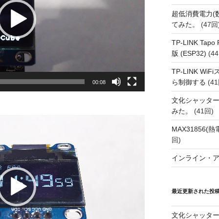
超低消費電力(
てみた。
(47回
TP-LINK Tap
版 (ESP32)
(44
TP-LINK Wi
ら制御する
(41
00:08
文化シャッタ
みた。
(41回)
MAX31856
回)
インライン・
最近更新された投
文化シャッタ