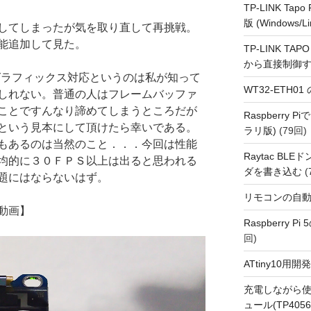
TP-LINK Tap
版 (Windows/Li
してしまったが気を取り直して再挑戦。
能追加して見た。
TP-LINK TAPO
から直接制御
×64グラフィックス対応というのは私が知って
WT32-ETH0
しれない。普通の人はフレームバッファ
ことですんなり諦めてしまうところだが
Raspberry
という見本にして頂けたら幸いである。
ラリ版)
(79回)
もあるのは当然のこと．．．今回は性能
Raytac BL
均的に３０ＦＰＳ以上は出ると思われる
ダを書き込む
(
題にはならないはず。
リモコンの自
動画】
Raspberry P
回)
ATtiny10
充電しながら使
ュール(TP4056