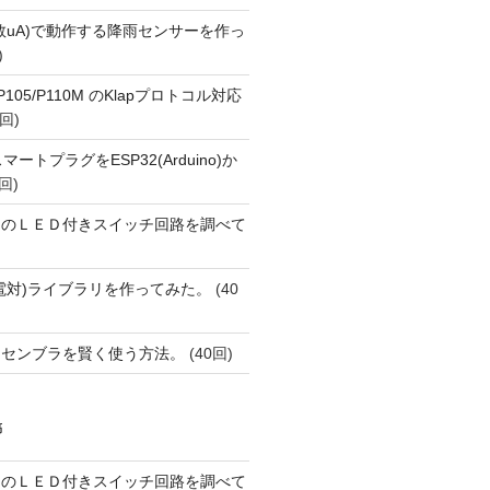
数uA)で動作する降雨センサーを作っ
)
o P105/P110M のKlapプロトコル対応
回)
FiスマートプラグをESP32(Arduino)か
回)
ーのＬＥＤ付きスイッチ回路を調べて
(熱電対)ライブラリを作ってみた。
(40
アセンブラを賢く使う方法。
(40回)
稿
ーのＬＥＤ付きスイッチ回路を調べて