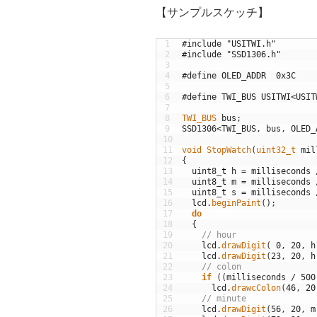
【サンプルスケッチ】
1
#include "USITWI.h"
2
#include "SSD1306.h"
3
4
#define OLED_ADDR  0x3C
5
6
#define TWI_BUS USITWI<USIT
7
8
TWI_BUS 
bus
;
9
SSD1306
<
TWI_BUS
,
bus
,
OLED_
10
11
void
StopWatch
(
uint32_t 
mil
12
{
13
uint8
_
t
h
=
milliseconds
14
uint8
_
t
m
=
milliseconds
15
uint8
_
t
s
=
milliseconds
16
lcd
.
beginPaint
(
)
;
17
do
18
{
19
// hour
20
lcd
.
drawDigit
(
0
,
20
,
h
21
lcd
.
drawDigit
(
23
,
20
,
h
22
// colon
23
if
(
(
milliseconds
/
500
24
lcd
.
drawcColon
(
46
,
20
25
// minute
26
lcd
.
drawDigit
(
56
,
20
,
m