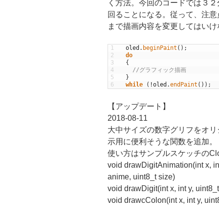
く方法。今回のコードでは３２分割
回ることになる。従って、注意
まで描画内容を変更してはいけ
1
oled
.
beginPaint
(
)
;
2
do
3
{
4
//グラフィック描画
5
}
6
while
(
!
oled
.
endPaint
(
)
)
;
【アップデート】
2018-08-11
大中サイズの数字グリフをオリ
示用に便利そうな関数を追加。
使い方はサンプルスケッチのClo
void drawDigitAnimation(int x, in
anime, uint8_t size)
void drawDigit(int x, int y, uint8_
void drawcColon(int x, int y, uint