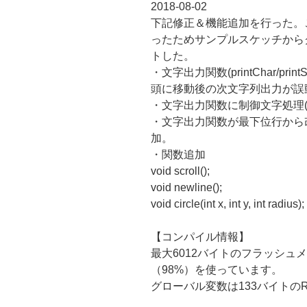
2018-08-02
下記修正＆機能追加を行った。
ったためサンプルスケッチから
トした。
・文字出力関数(printChar/pri
頭に移動後の次文字列出力が誤
・文字出力関数に制御文字処理(‘\b’,’
・文字出力関数が最下位行から
加。
・関数追加
void scroll();
void newline();
void circle(int x, int y, int radius);
【コンパイル情報】
最大6012バイトのフラッシュ
（98%）を使っています。
グローバル変数は133バイトの