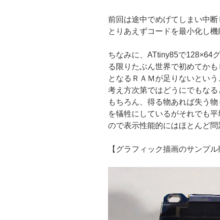
前回は途中でめげてしまい中断
とりあえずコードを最小化し機
ちなみに、ATtiny85で128
る限りたぶん世界で初めてかも
となるＲＡＭが足りないという
考え方次第ではどうにでもなる
もちろん、得る物あれば失う物
を犠牲にしているがそれでも平
ので表示性能的にはほとんど問
【グラフィック描画のサンプル
動
画
プ
レ
ー