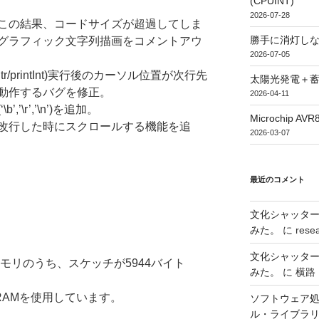
(CPUINT)
2026-07-28
この結果、コードサイズが超過してしま
勝手に消灯し
グラフィック文字列描画をコメントアウ
2026-07-05
ntStr/printInt)実行後のカーソル位置が次行先
太陽光発電＋
動作するバグを修正。
2026-04-11
\r’,’\n’)を追加。
Microchip
改行した時にスクロールする機能を追
2026-03-07
最近のコメント
文化シャッタ
みた。
に
rese
文化シャッタ
メモリのうち、スケッチが5944バイト
みた。
に
横路
RAMを使用しています。
ソフトウェア処
ル・ライブラ