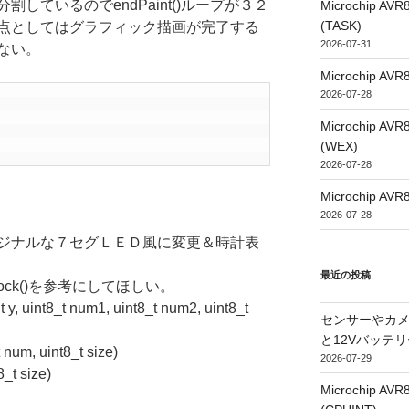
しているのでendPaint()ループが３２
Microchip
(TASK)
点としてはグラフィック描画が完了する
2026-07-31
ない。
Microchip
2026-07-28
Microchip
(WEX)
2026-07-28
Microchip
2026-07-28
ジナルな７セグＬＥＤ風に変更＆時計表
最近の投稿
ck()を参考にしてほしい。
t y, uint8_t num1, uint8_t num2, uint8_t
センサーやカ
と12Vバッテ
t num, uint8_t size)
2026-07-29
8_t size)
Microchip