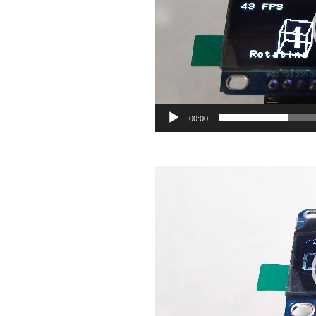
ヤ
ー
00:00
動
画
プ
レ
ー
ヤ
ー