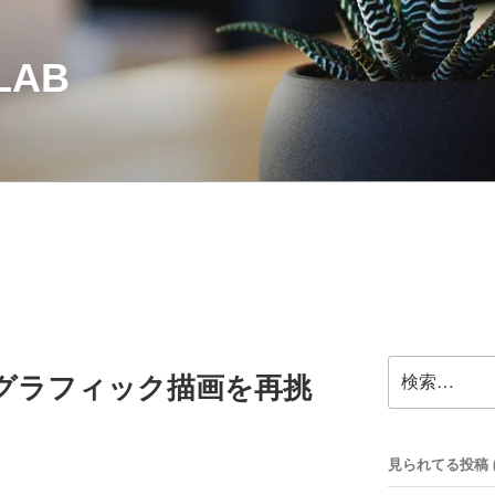
LAB
検
8×64グラフィック描画を再挑
索:
見られてる投稿 (33