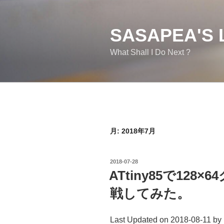
コ
ン
テ
SASAPEA'S 
ン
What Shall I Do Next ?
ツ
へ
ス
キ
ッ
プ
月:
2018年7月
投
2018-07-28
稿
ATtiny85で12
日:
戦してみた。
Last Updated on 2018-08-11 by