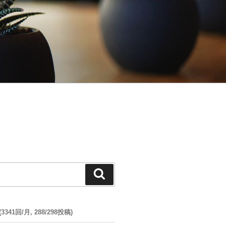
検
索
41回/月, 288/298投稿)