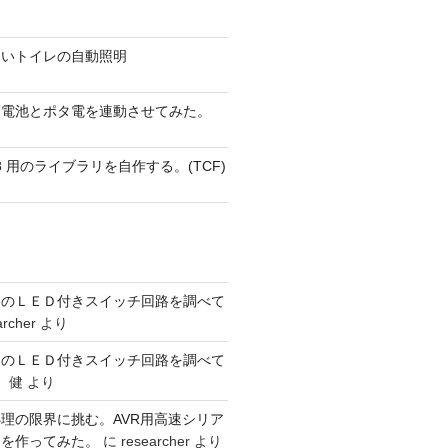
ないトイレの自動照明
蓄電池とポタ電を連動させてみた。
 AVR8 用のライブラリを自作する。(TCF)
ーのＬＥＤ付きスイッチ回路を調べて
archer
より
ーのＬＥＤ付きスイッチ回路を調べて
 健
より
理の限界に挑む。AVR用高速シリア
リを作ってみた。
に
researcher
より