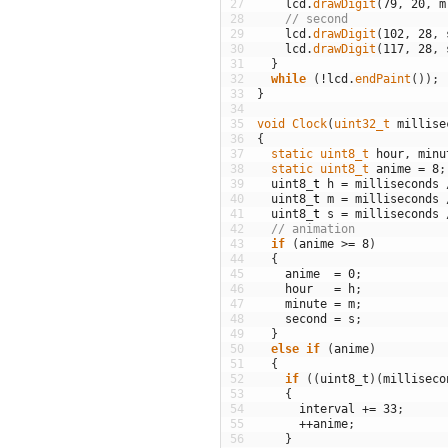
27
lcd
.
drawDigit
(
79
,
20
,
m
28
// second
29
lcd
.
drawDigit
(
102
,
28
,
30
lcd
.
drawDigit
(
117
,
28
,
31
}
32
while
(
!
lcd
.
endPaint
(
)
)
;
33
}
34
35
void
Clock
(
uint32_t 
millise
36
{
37
static
uint8_t 
hour
,
minu
38
static
uint8_t 
anime
=
8
;
39
uint8
_
t
h
=
milliseconds
40
uint8
_
t
m
=
milliseconds
41
uint8
_
t
s
=
milliseconds
42
// animation
43
if
(
anime
>=
8
)
44
{
45
anime
=
0
;
46
hour
=
h
;
47
minute
=
m
;
48
second
=
s
;
49
}
50
else
if
(
anime
)
51
{
52
if
(
(
uint8_t
)
(
milliseco
53
{
54
interval
+=
33
;
55
++
anime
;
56
}