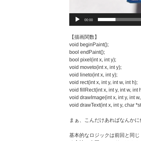
00:00
【描画関数】
void beginPaint();
bool endPaint();
bool pixel(int x, int y);
void moveto(int x, int y);
void lineto(int x, int y);
void rect(int x, int y, int w, int h);
void fillRect(int x, int y, int w, int 
void drawImage(int x, int y, int w,
void drawText(int x, int y, char *st
まぁ、こんだけあればなんかに
基本的なロジックは前回と同じ