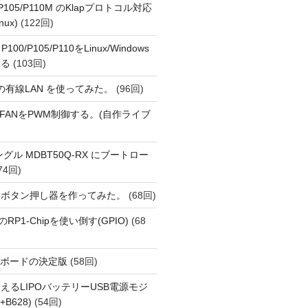
o P105/P110M のKlapプロトコル対応
nux)
(122回)
 P100/P105/P110をLinux/Windows
する
(103回)
1 の有線LAN を使ってみた。
(96回)
 PiでFANをPWM制御する。(自作ライブ
Eドングル MDBT50Q-RX にブートロー
74回)
動ボタン押し器を作ってみた。
(68回)
i 5のRP1-Chipを使い倒す(GPIO)
(68
用開発ボードの決定版
(58回)
えるLIPOバッテリーUSB電源モジ
+B628)
(54回)