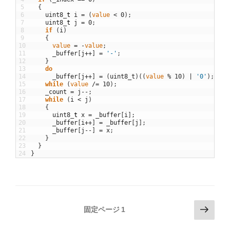
5
{
6
uint8
_
t
i
=
(
value
<
0
)
;
7
uint8
_
t
j
=
0
;
8
if
(
i
)
9
{
10
value
=
-
value
;
11
_buffer
[
j
++
]
=
'-'
;
12
}
13
do
14
_buffer
[
j
++
]
=
(
uint8_t
)
(
(
value
%
10
)
|
'0'
)
;
15
while
(
value
/=
10
)
;
16
_count
=
j
--
;
17
while
(
i
<
j
)
18
{
19
uint8
_
t
x
=
_buffer
[
i
]
;
20
_buffer
[
i
++
]
=
_buffer
[
j
]
;
21
_buffer
[
j
--
]
=
x
;
22
}
23
}
24
}
投
次
固定ページ
1
の
稿