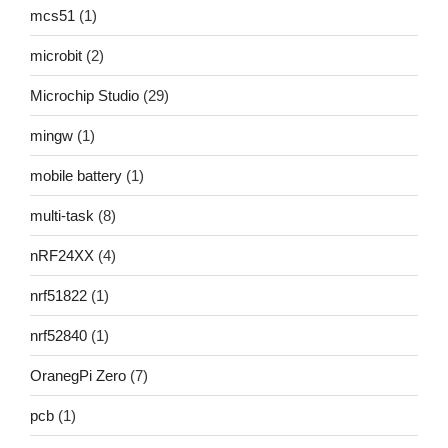
mcs51
(1)
microbit
(2)
Microchip Studio
(29)
mingw
(1)
mobile battery
(1)
multi-task
(8)
nRF24XX
(4)
nrf51822
(1)
nrf52840
(1)
OranegPi Zero
(7)
pcb
(1)