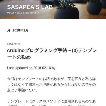
コ
SASAPEA'S LAB
ン
What Shall I Do Next ?
テ
ン
ツ
月:
2018年2月
へ
ス
キ
投
2018-02-16
ッ
稿
Arduinoプログラミング手法－(3)テンプレ
日:
プ
ートの勧め
Last Updated on 2018-02-16 by
今回はテンプレートのお話であるが、実を言うと私も詳
しくはなくて間違った理解があるかもしれないのでその
点は了承願いたい。
テンプレートはクラスやメソッドに適用されるものであ