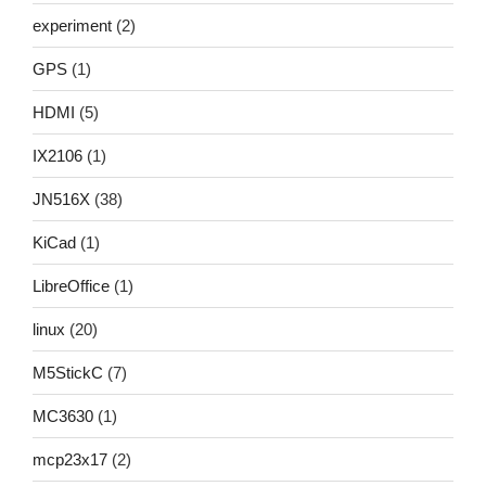
experiment
(2)
GPS
(1)
HDMI
(5)
IX2106
(1)
JN516X
(38)
KiCad
(1)
LibreOffice
(1)
linux
(20)
M5StickC
(7)
MC3630
(1)
mcp23x17
(2)