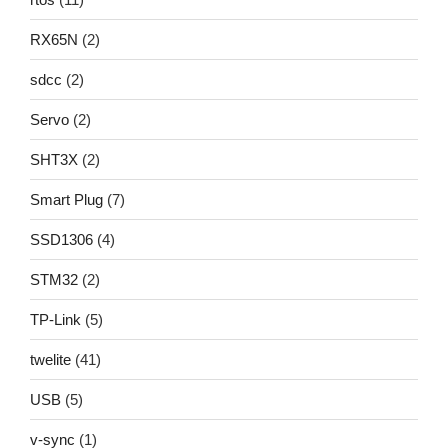
RX65N
(2)
sdcc
(2)
Servo
(2)
SHT3X
(2)
Smart Plug
(7)
SSD1306
(4)
STM32
(2)
TP-Link
(5)
twelite
(41)
USB
(5)
v-sync
(1)