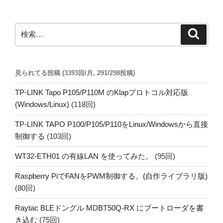
ペ
の
ー
ペ
ジ
検
検
ー
索
索:
ジ
送
見られてる投稿 (3393回/月, 291/298投稿)
り
TP-LINK Tapo P105/P110M のKlapプロトコル対応版
(Windows/Linux)
(118回)
TP-LINK TAPO P100/P105/P110をLinux/Windowsから直接
制御する
(103回)
WT32-ETH01 の有線LAN を使ってみた。
(95回)
Raspberry PiでFANをPWM制御する。(自作ライブラリ版)
(80回)
Raytac BLEドングル MDBT50Q-RX にブートローダを書
き込む
(75回)