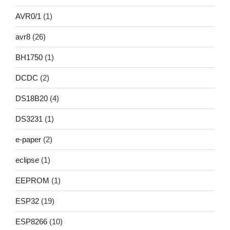
AVR0/1
(1)
avr8
(26)
BH1750
(1)
DCDC
(2)
DS18B20
(4)
DS3231
(1)
e-paper
(2)
eclipse
(1)
EEPROM
(1)
ESP32
(19)
ESP8266
(10)