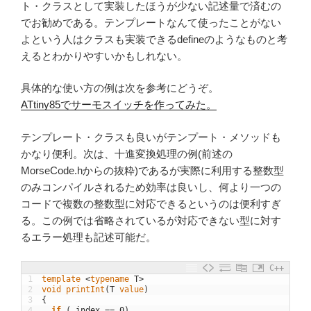
ト・クラスとして実装したほうが少ない記述量で済むの
でお勧めである。テンプレートなんて使ったことがない
よという人はクラスも実装できるdefineのようなものと考
えるとわかりやすいかもしれない。
具体的な使い方の例は次を参考にどうぞ。
ATtiny85でサーモスイッチを作ってみた。
テンプレート・クラスも良いがテンプート・メソッドも
かなり便利。次は、十進変換処理の例(前述の
MorseCode.hからの抜粋)であるが実際に利用する整数型
のみコンパイルされるため効率は良いし、何より一つの
コードで複数の整数型に対応できるというのは便利すぎ
る。この例では省略されているが対応できない型に対す
るエラー処理も記述可能だ。
C++
1
template
<
typename
T
>
2
void
printInt
(
T
value
)
3
{
4
if
(
_index
==
0
)