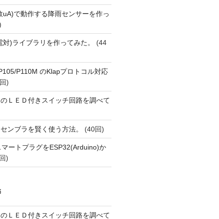
数uA)で動作する降雨センサーを作っ
)
(熱電対)ライブラリを作ってみた。
(44
o P105/P110M のKlapプロトコル対応
回)
ーのＬＥＤ付きスイッチ回路を調べて
アセンブラを賢く使う方法。
(40回)
FiスマートプラグをESP32(Arduino)か
回)
稿
ーのＬＥＤ付きスイッチ回路を調べて