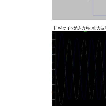
【1nAサイン波入力時の出力波形(LTsp