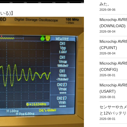
みた。
2026-08-06
いる)】
Microchip
(DOWNLOAD)
2026-08-04
Microchip
(CPUINT)
2026-08-04
Microchip
(CONFIG)
2026-08-01
Microchip
(USART)
2026-08-01
センサーやカ
と12Vバッテ
2026-08-01