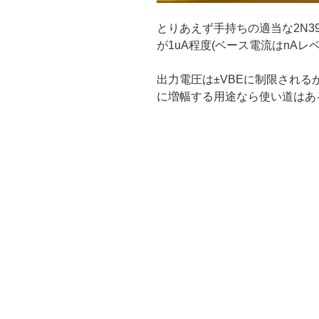
とりあえず手持ちの適当な2N39
が1uA程度(ベース電流はnAレ
出力電圧は±VBEに制限される
に増幅する用途なら使い道はあ