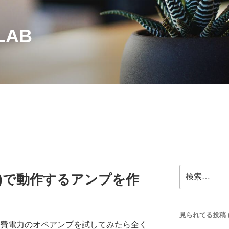
LAB
検
A)で動作するアンプを作
索:
見られてる投稿 (33
消費電力のオペアンプを試してみたら全く