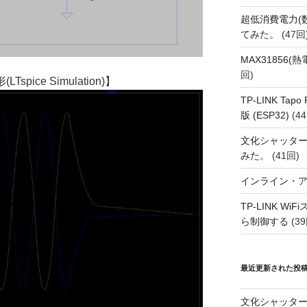
超低消費電力(
てみた。
(47回
MAX31856
回)
ice Simulation)】
TP-LINK Tap
版 (ESP32)
(44
文化シャッタ
みた。
(41回)
インライン・
TP-LINK Wi
ら制御する
(39
最近更新された投
文化シャッタ