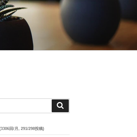
検
索
06回/月, 291/298投稿)