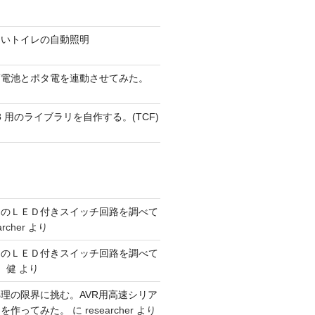
ないトイレの自動照明
蓄電池とポタ電を連動させてみた。
 AVR8 用のライブラリを自作する。(TCF)
ーのＬＥＤ付きスイッチ回路を調べて
archer
より
ーのＬＥＤ付きスイッチ回路を調べて
 健
より
理の限界に挑む。AVR用高速シリア
リを作ってみた。
に
researcher
より