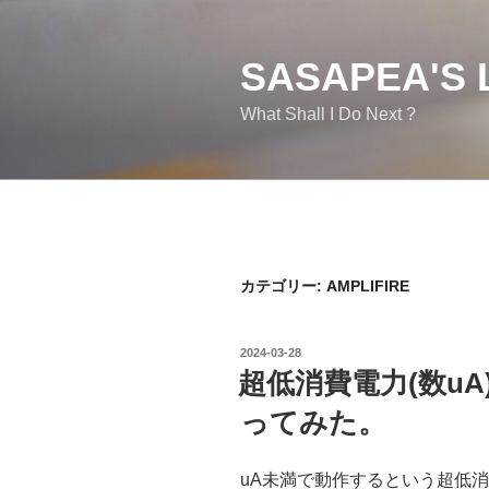
コ
ン
テ
SASAPEA'S 
ン
What Shall I Do Next ?
ツ
へ
ス
キ
ッ
プ
カテゴリー:
AMPLIFIRE
投
2024-03-28
稿
超低消費電力(数u
日:
ってみた。
uA未満で動作するという超低