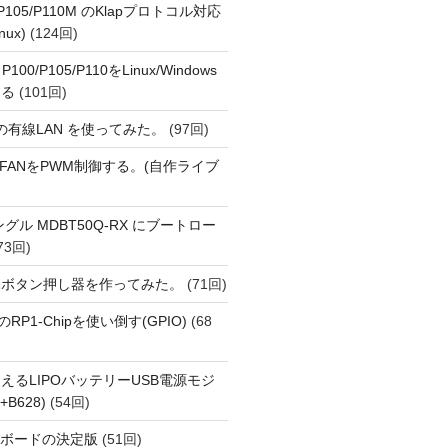
o P105/P110M のKlapプロトコル対応
nux)
(124回)
 P100/P105/P110をLinux/Windows
する
(101回)
1 の有線LAN を使ってみた。
(97回)
 PiでFANをPWM制御する。(自作ライブ
Eドングル MDBT50Q-RX にブートロー
73回)
動ボタン押し器を作ってみた。
(71回)
i 5のRP1-Chipを使い倒す(GPIO)
(68
えるLIPOバッテリーUSB電源モジ
+B628)
(54回)
用開発ボードの決定版
(51回)