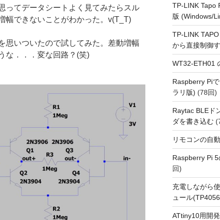
TP-LINK Tap
思ってデータシートよく見てみたらスル
版 (Windows/Li
幅できないことがわかった。v(T_T)
TP-LINK TAPO
を思いついたので試してみた。差動増幅
から直接制御
な．．．変な回路？(笑)
WT32-ETH0
Raspberry
ラリ版)
(78回)
Raytac BL
ダを書き込む
(
リモコンの自
Raspberry P
回)
充電しながら使
ュール(TP4056
ATtiny10