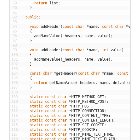
89
return
list
;
90
}
91
92
public
:
93
94
void
addHeader
(
const
char
*
name
,
const
char
*
value
95
{
96
addNameValue
(
_headers
,
name
,
value
)
;
97
}
98
99
void
addHeader
(
const
char
*
name
,
int
value
)
100
{
101
addNameValue
(
_headers
,
name
,
value
)
;
102
}
103
104
const
char
*
getHeader
(
const
char
*
name
,
const
char
105
{
106
return
getNameValue
(
_headers
,
name
,
defval
)
;
107
}
108
109
static
const
char
*
HTTP_METHOD_GET
;
110
static
const
char
*
HTTP_METHOD_POST
;
111
static
const
char
*
HTTP_HOST
;
112
static
const
char
*
HTTP_CONNECTION
;
113
static
const
char
*
HTTP_CONTENT_TYPE
;
114
static
const
char
*
HTTP_CONTENT_LENGTH
;
115
static
const
char
*
HTTP_SET_COOKIE
;
116
static
const
char
*
HTTP_COOKIE
;
117
static
const
char
*
HTTP_MIME_TEXT_HTML
;
118
static
const
char
*
HTTP_MIME_TEXT_PLAIN
;