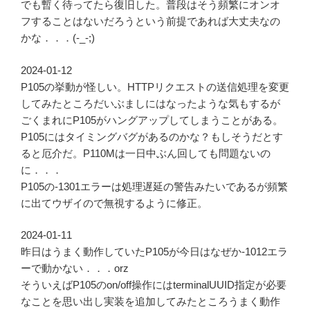
でも暫く待ってたら復旧した。普段はそう頻繁にオンオ
フすることはないだろうという前提であれば大丈夫なの
かな．．．(-_-;)
2024-01-12
P105の挙動が怪しい。HTTPリクエストの送信処理を変更
してみたところだいぶましにはなったような気もするが
ごくまれにP105がハングアップしてしまうことがある。
P105にはタイミングバグがあるのかな？もしそうだとす
ると厄介だ。P110Mは一日中ぶん回しても問題ないの
に．．．
P105の-1301エラーは処理遅延の警告みたいであるが頻繁
に出てウザイので無視するように修正。
2024-01-11
昨日はうまく動作していたP105が今日はなぜか-1012エラ
ーで動かない．．．orz
そういえばP105のon/off操作にはterminalUUID指定が必要
なことを思い出し実装を追加してみたところうまく動作