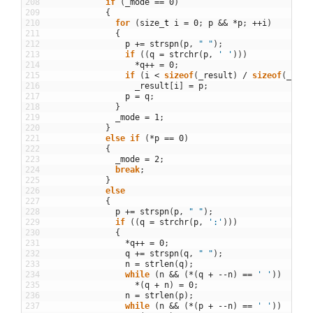
208
if
(
_mode
==
0
)
209
{
210
for
(
size
_
t
i
=
0
;
p
&&
*
p
;
++
i
)
211
{
212
p
+=
strspn
(
p
,
" "
)
;
213
if
(
(
q
=
strchr
(
p
,
' '
)
)
)
214
*
q
++
=
0
;
215
if
(
i
<
sizeof
(
_result
)
/
sizeof
(
_resu
216
_result
[
i
]
=
p
;
217
p
=
q
;
218
}
219
_mode
=
1
;
220
}
221
else
if
(
*
p
==
0
)
222
{
223
_mode
=
2
;
224
break
;
225
}
226
else
227
{
228
p
+=
strspn
(
p
,
" "
)
;
229
if
(
(
q
=
strchr
(
p
,
':'
)
)
)
230
{
231
*
q
++
=
0
;
232
q
+=
strspn
(
q
,
" "
)
;
233
n
=
strlen
(
q
)
;
234
while
(
n
&&
(
*
(
q
+
--
n
)
==
' '
)
)
235
*
(
q
+
n
)
=
0
;
236
n
=
strlen
(
p
)
;
237
while
(
n
&&
(
*
(
p
+
--
n
)
==
' '
)
)