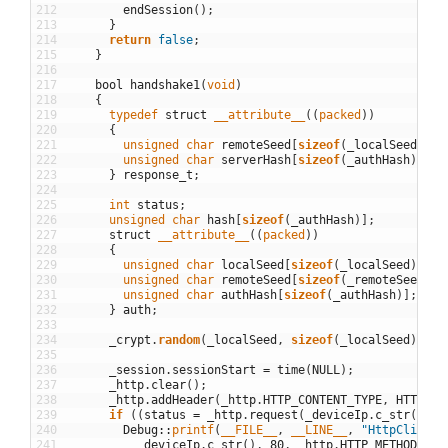
212
endSession
(
)
;
213
}
214
return
false
;
215
}
216
217
bool
handshake1
(
void
)
218
{
219
typedef
struct
__attribute__
(
(
packed
)
)
220
{
221
unsigned
char
remoteSeed
[
sizeof
(
_localSeed
)
]
;
222
unsigned
char
serverHash
[
sizeof
(
_authHash
)
]
;
223
}
response_t
;
224
225
int
status
;
226
unsigned
char
hash
[
sizeof
(
_authHash
)
]
;
227
struct
__attribute__
(
(
packed
)
)
228
{
229
unsigned
char
localSeed
[
sizeof
(
_localSeed
)
]
;
230
unsigned
char
remoteSeed
[
sizeof
(
_remoteSeed
)
]
;
231
unsigned
char
authHash
[
sizeof
(
_authHash
)
]
;
232
}
auth
;
233
234
_crypt
.
random
(
_localSeed
,
sizeof
(
_localSeed
)
)
;
235
236
_session
.
sessionStart
=
time
(
NULL
)
;
237
_http
.
clear
(
)
;
238
_http
.
addHeader
(
_http
.
HTTP_CONTENT_TYPE
,
HTTP_CO
239
if
(
(
status
=
_http
.
request
(
_deviceIp
.
c_str
(
)
,
8
240
Debug
::
printf
(
__FILE__
,
__LINE__
,
"HttpClient:
241
_deviceIp
.
c_str
(
)
,
80
,
_http
.
HTTP_METHOD_POS