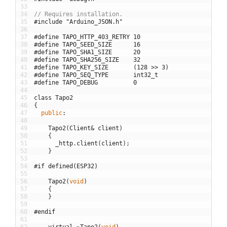
33
34
// Requires installation.
35
#include "Arduino_JSON.h"
36
37
#define TAPO_HTTP_403_RETRY 10
38
#define TAPO_SEED_SIZE      16
39
#define TAPO_SHA1_SIZE      20
40
#define TAPO_SHA256_SIZE    32
41
#define TAPO_KEY_SIZE       (128 >> 3)
42
#define TAPO_SEQ_TYPE       int32_t
43
#define TAPO_DEBUG          0
44
45
class
Tapo2
46
{
47
public
:
48
49
Tapo2
(
Client
&
client
)
50
{
51
_http
.
client
(
client
)
;
52
}
53
54
#if defined(ESP32)
55
56
Tapo2
(
void
)
57
{
58
}
59
60
#endif
61
62
virtual
~
Tapo2
(
void
)