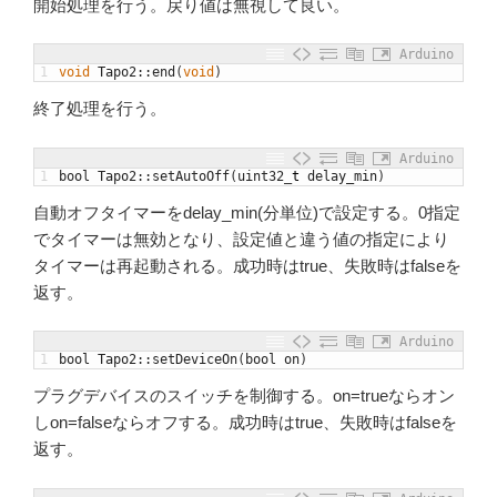
開始処理を行う。戻り値は無視して良い。
Arduino
1
void
Tapo2
::
end
(
void
)
終了処理を行う。
Arduino
1
bool
Tapo2
::
setAutoOff
(
uint32
_
t
delay_min
)
自動オフタイマーをdelay_min(分単位)で設定する。0指定
でタイマーは無効となり、設定値と違う値の指定により
タイマーは再起動される。成功時はtrue、失敗時はfalseを
返す。
Arduino
1
bool
Tapo2
::
setDeviceOn
(
bool
on
)
プラグデバイスのスイッチを制御する。on=trueならオン
しon=falseならオフする。成功時はtrue、失敗時はfalseを
返す。