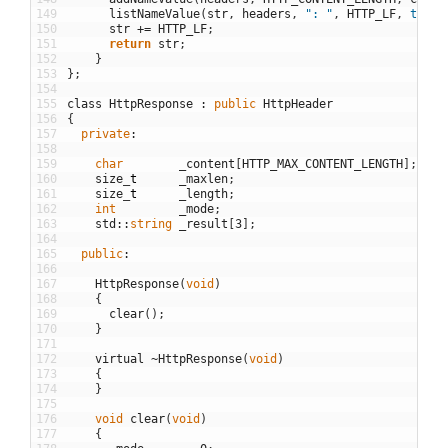
149
listNameValue
(
str
,
headers
,
": "
,
HTTP_LF
,
true
)
150
str
+=
HTTP_LF
;
151
return
str
;
152
}
153
}
;
154
155
class
HttpResponse
:
public
HttpHeader
156
{
157
private
:
158
159
char
_content
[
HTTP_MAX_CONTENT_LENGTH
]
;
160
size
_
t
_maxlen
;
161
size
_
t
_length
;
162
int
_mode
;
163
std
::
string
_result
[
3
]
;
164
165
public
:
166
167
HttpResponse
(
void
)
168
{
169
clear
(
)
;
170
}
171
172
virtual
~
HttpResponse
(
void
)
173
{
174
}
175
176
void
clear
(
void
)
177
{