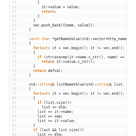
59
{
60
it
->
value
=
value
;
61
return
;
62
}
63
}
64
vec
.
push_back
(
{
name
,
value
}
)
;
65
}
66
67
const
char
*
getNameValue
(
std
::
vector
<
http_name_val
68
{
69
for
(
auto
it
=
vec
.
begin
(
)
;
it
!=
vec
.
end
(
)
;
++
it
70
{
71
if
(
strcasecmp
(
it
->
name
.
c_str
(
)
,
name
)
==
0
)
72
return
it
->
value
.
c_str
(
)
;
73
}
74
return
defval
;
75
}
76
77
std
::
string
&
listNameValue
(
std
::
string
&
list
,
std
:
78
{
79
for
(
auto
it
=
vec
.
begin
(
)
;
it
!=
vec
.
end
(
)
;
++
it
80
{
81
if
(
list
.
size
(
)
)
82
list
+=
dlm
;
83
list
+=
it
->
name
;
84
list
+=
sep
;
85
list
+=
it
->
value
;
86
}
87
if
(
last
&&
list
.
size
(
)
)
88
list
+=
dlm
;