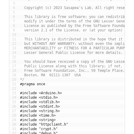
3
4
  Copyright (c) 2023 Sasapea's Lab. All right reserved
5
6
  This library is free software; you can redistribute 
7
  modify it under the terms of the GNU Lesser General 
8
  License as published by the Free Software Foundation
9
  version 2.1 of the License, or (at your option) any 
10
11
  This library is distributed in the hope that it will
12
  but WITHOUT ANY WARRANTY; without even the implied w
13
  MERCHANTABILITY or FITNESS FOR A PARTICULAR PURPOSE.
14
  Lesser General Public License for more details.
15
16
  You should have received a copy of the GNU Lesser Ge
17
  Public License along with this library; if not, writ
18
  Free Software Foundation, Inc., 59 Temple Place, Sui
19
  Boston, MA  02111-1307  USA
20
*/
21
#pragma once
22
23
#include <Arduino.h>
24
#include <stdio.h>
25
#include <stdlib.h>
26
#include <stdint.h>
27
#include <string.h>
28
#include <time.h>
29
#include <string>
30
#include "httpclient.h"
31
#include "crypt.h"
32
#include "debug.h"