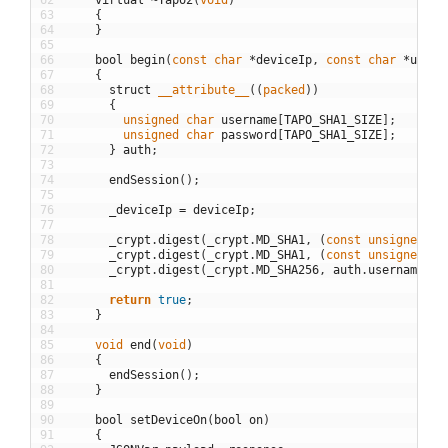
63
{
64
}
65
66
bool
begin
(
const
char
*
deviceIp
,
const
char
*
usern
67
{
68
struct
__attribute__
(
(
packed
)
)
69
{
70
unsigned
char
username
[
TAPO_SHA1_SIZE
]
;
71
unsigned
char
password
[
TAPO_SHA1_SIZE
]
;
72
}
auth
;
73
74
endSession
(
)
;
75
76
_deviceIp
=
deviceIp
;
77
78
_crypt
.
digest
(
_crypt
.
MD_SHA1
,
(
const
unsigned
ch
79
_crypt
.
digest
(
_crypt
.
MD_SHA1
,
(
const
unsigned
ch
80
_crypt
.
digest
(
_crypt
.
MD_SHA256
,
auth
.
username
,
s
81
82
return
true
;
83
}
84
85
void
end
(
void
)
86
{
87
endSession
(
)
;
88
}
89
90
bool
setDeviceOn
(
bool
on
)
91
{