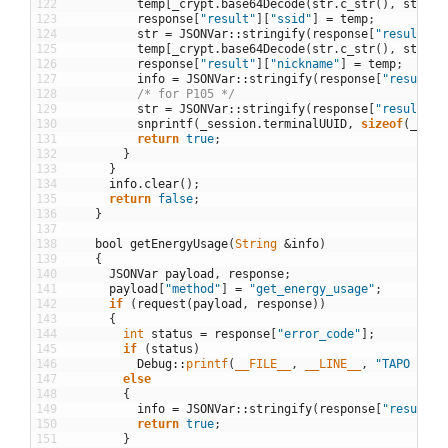
122
temp
[
_crypt
.
base64Decode
(
str
.
c_str
(
)
,
str
.
le
123
response
[
"result"
]
[
"ssid"
]
=
temp
;
124
str
=
JSONVar
::
stringify
(
response
[
"result"
]
[
125
temp
[
_crypt
.
base64Decode
(
str
.
c_str
(
)
,
str
.
le
126
response
[
"result"
]
[
"nickname"
]
=
temp
;
127
info
=
JSONVar
::
stringify
(
response
[
"result"
]
128
/* for P105 */
129
str
=
JSONVar
::
stringify
(
response
[
"result"
]
[
130
snprintf
(
_session
.
terminalUUID
,
sizeof
(
_sess
131
return
true
;
132
}
133
}
134
info
.
clear
(
)
;
135
return
false
;
136
}
137
138
bool
getEnergyUsage
(
String
&
info
)
139
{
140
JSONVar
payload
,
response
;
141
payload
[
"method"
]
=
"get_energy_usage"
;
142
if
(
request
(
payload
,
response
)
)
143
{
144
int
status
=
response
[
"error_code"
]
;
145
if
(
status
)
146
Debug
::
printf
(
__FILE__
,
__LINE__
,
"TAPO Erro
147
else
148
{
149
info
=
JSONVar
::
stringify
(
response
[
"result"
]
150
return
true
;
151
}