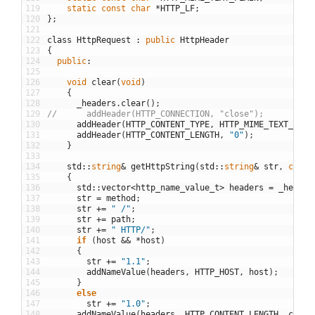
119
static
const
char
*
HTTP_LF
;
120
}
;
121
122
class
HttpRequest
:
public
HttpHeader
123
{
124
public
:
125
126
void
clear
(
void
)
127
{
128
_headers
.
clear
(
)
;
129
//      addHeader(HTTP_CONNECTION, "close");
130
addHeader
(
HTTP_CONTENT_TYPE
,
HTTP_MIME_TEXT_HTML
131
addHeader
(
HTTP_CONTENT_LENGTH
,
"0"
)
;
132
}
133
134
std
::
string
&
getHttpString
(
std
::
string
&
str
,
const
135
{
136
std
::
vector
<
http_name_value_t
>
headers
=
_header
137
str
=
method
;
138
str
+=
" /"
;
139
str
+=
path
;
140
str
+=
" HTTP/"
;
141
if
(
host
&&
*
host
)
142
{
143
str
+=
"1.1"
;
144
addNameValue
(
headers
,
HTTP_HOST
,
host
)
;
145
}
146
else
147
str
+=
"1.0"
;
148
addNameValue
(
headers
,
HTTP_CONTENT_LENGTH
,
clen
)