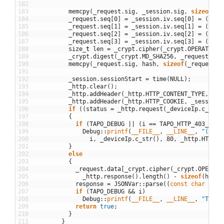
182
183
memcpy
(
_request
.
sig
,
_session
.
sig
,
sizeof
(
_r
184
_request
.
seq
[
0
]
=
_session
.
iv
.
seq
[
0
]
=
(
unsi
185
_request
.
seq
[
1
]
=
_session
.
iv
.
seq
[
1
]
=
(
unsi
186
_request
.
seq
[
2
]
=
_session
.
iv
.
seq
[
2
]
=
(
unsi
187
_request
.
seq
[
3
]
=
_session
.
iv
.
seq
[
3
]
=
(
unsi
188
size
_
t
len
=
_crypt
.
cipher
(
_crypt
.
OPERATION_
189
_crypt
.
digest
(
_crypt
.
MD_SHA256
,
_request
.
sig
190
memcpy
(
_request
.
sig
,
hash
,
sizeof
(
_request
.
s
191
192
_session
.
sessionStart
=
time
(
NULL
)
;
193
_http
.
clear
(
)
;
194
_http
.
addHeader
(
_http
.
HTTP_CONTENT_TYPE
,
HTT
195
_http
.
addHeader
(
_http
.
HTTP_COOKIE
,
_session
.
196
if
(
(
status
=
_http
.
request
(
_deviceIp
.
c_str
(
197
{
198
if
(
TAPO_DEBUG
||
(
i
==
TAPO_HTTP_403_RETR
199
Debug
::
printf
(
__FILE__
,
__LINE__
,
"(%d) 
200
i
,
_deviceIp
.
c_str
(
)
,
80
,
_http
.
HTTP_M
201
}
202
else
203
{
204
_request
.
data
[
_crypt
.
cipher
(
_crypt
.
OPERATI
205
_http
.
response
(
)
.
length
(
)
-
sizeof
(
hash
)
206
response
=
JSONVar
::
parse
(
(
const
char
*
)
_r
207
if
(
TAPO_DEBUG
&&
i
)
208
Debug
::
printf
(
__FILE__
,
__LINE__
,
"TAPO 
209
return
true
;
210
}
211
}