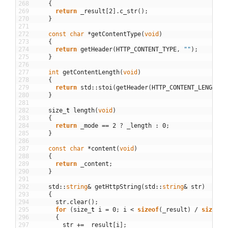
268
{
269
return
_result
[
2
]
.
c_str
(
)
;
270
}
271
272
const
char
*
getContentType
(
void
)
273
{
274
return
getHeader
(
HTTP_CONTENT_TYPE
,
""
)
;
275
}
276
277
int
getContentLength
(
void
)
278
{
279
return
std
::
stoi
(
getHeader
(
HTTP_CONTENT_LENGTH
,
280
}
281
282
size
_
t
length
(
void
)
283
{
284
return
_mode
==
2
?
_length
:
0
;
285
}
286
287
const
char
*
content
(
void
)
288
{
289
return
_content
;
290
}
291
292
std
::
string
&
getHttpString
(
std
::
string
&
str
)
293
{
294
str
.
clear
(
)
;
295
for
(
size
_
t
i
=
0
;
i
<
sizeof
(
_result
)
/
sizeof
(
296
{
297
str
+=
_result
[
i
]
;