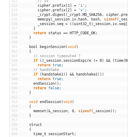
331
// iv
332
cipher
.
prefix
[
1
]
=
'i'
;
333
cipher
.
prefix
[
2
]
=
'v'
;
334
_crypt
.
digest
(
_crypt
.
MD_SHA256
,
cipher
.
prefix
335
memcpy
(
_session
.
iv
.
hash
,
hash
,
sizeof
(
_session
336
_session
.
seq
=
(
(
uint32_t
)
_session
.
iv
.
seq
[
0
]
<
337
}
338
return
status
==
HTTP_CODE_OK
;
339
}
340
341
bool
beginSession
(
void
)
342
{
343
// session timeouted ?
344
if
(
(
_session
.
sessionExpire
!=
0
)
&&
(
time
(
NULL
)
345
return
true
;
346
// handshake
347
if
(
handshake1
(
)
&&
handshake2
(
)
)
348
return
true
;
349
endSession
(
)
;
350
return
false
;
351
}
352
353
void
endSession
(
void
)
354
{
355
memset
(
&
_session
,
0
,
sizeof
(
_session
)
)
;
356
}
357
358
struct
359
{
360
time
_
t
sessionStart
;