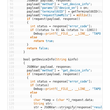
92
JSONVar
payload
,
response
;
93
payload
[
"method"
]
=
"set_device_info"
;
94
payload
[
"params"
]
[
"device_on"
]
=
on
;
95
payload
[
"terminalUUID"
]
=
getTerminalUUID
(
)
;
/* 
96
payload
[
"requestTimeMils"
]
=
millis
(
)
;
/* 
97
if
(
request
(
payload
,
response
)
)
98
{
99
int
status
=
response
[
"error_code"
]
;
100
if
(
(
status
!=
0
)
&&
(
status
!=
-
1301
)
)
101
Debug
::
printf
(
__FILE__
,
__LINE__
,
"TAPO Erro
102
else
103
return
true
;
104
}
105
return
false
;
106
}
107
108
bool
getDeviceInfo
(
String
&
info
)
109
{
110
JSONVar
payload
,
response
;
111
payload
[
"method"
]
=
"get_device_info"
;
112
if
(
request
(
payload
,
response
)
)
113
{
114
int
status
=
response
[
"error_code"
]
;
115
if
(
status
)
116
Debug
::
printf
(
__FILE__
,
__LINE__
,
"TAPO Erro
117
else
118
{
119
char
*
temp
=
(
char
*
)
_request
.
data
;
120
String
str
;
121
str
=
JSONVar
::
stringify
(
response
[
"result"
]
[