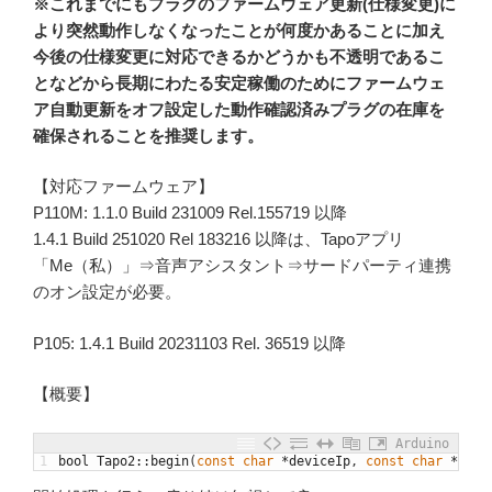
※これまでにもプラグのファームウェア更新(仕様変更)に
より突然動作しなくなったことが何度かあることに加え
今後の仕様変更に対応できるかどうかも不透明であるこ
となどから長期にわたる安定稼働のためにファームウェ
ア自動更新をオフ設定した動作確認済みプラグの在庫を
確保されることを推奨します。
【対応ファームウェア】
P110M: 1.1.0 Build 231009 Rel.155719 以降
1.4.1 Build 251020 Rel 183216 以降は、Tapoアプリ
「Me（私）」⇒音声アシスタント⇒サードパーティ連携
のオン設定が必要。
P105: 1.4.1 Build 20231103 Rel. 36519 以降
【概要】
Arduino
1
bool
Tapo2
::
begin
(
const
char
*
deviceIp
,
const
char
*
user