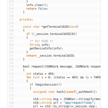
152
}
153
info
.
clear
(
)
;
154
return
false
;
155
}
156
157
private
:
158
159
const
char
*
getTerminalUUID
(
void
)
160
{
161
if
(
!
_session
.
terminalUUID
[
0
]
)
162
{
163
/* for P105 */
164
String
info
;
165
getDeviceInfo
(
info
)
;
166
}
167
return
_session
.
terminalUUID
;
168
}
169
170
bool
request
(
JSONVar
&
message
,
JSONVar
&
response
)
171
{
172
int
status
=
403
;
173
for
(
int
i
=
0
;
(
status
==
403
)
&&
(
i
<
TAPO_HTT
174
{
175
if
(
beginSession
(
)
)
176
{
177
unsigned
char
hash
[
sizeof
(
_authHash
)
]
;
178
179
std
::
string
msg
=
JSONVar
::
stringify
(
message
180
std
::
string
url
=
"app/request?seq="
;
181
url
+=
std
::
to_string
(
++
_session
.
seq
)
;