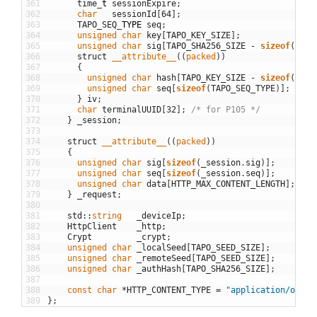
361
time
_
t
sessionExpire
;
362
char
sessionId
[
64
]
;
363
TAPO_SEQ
_
TYPE
seq
;
364
unsigned
char
key
[
TAPO_KEY_SIZE
]
;
365
unsigned
char
sig
[
TAPO_SHA256_SIZE
-
sizeof
(
TAPO
366
struct
__attribute__
(
(
packed
)
)
367
{
368
unsigned
char
hash
[
TAPO_KEY_SIZE
-
sizeof
(
TAPO
369
unsigned
char
seq
[
sizeof
(
TAPO_SEQ_TYPE
)
]
;
370
}
iv
;
371
char
terminalUUID
[
32
]
;
/* for P105 */
372
}
_session
;
373
374
struct
__attribute__
(
(
packed
)
)
375
{
376
unsigned
char
sig
[
sizeof
(
_session
.
sig
)
]
;
377
unsigned
char
seq
[
sizeof
(
_session
.
seq
)
]
;
378
unsigned
char
data
[
HTTP_MAX_CONTENT_LENGTH
]
;
379
}
_request
;
380
381
std
::
string
_deviceIp
;
382
HttpClient
_http
;
383
Crypt
_crypt
;
384
unsigned
char
_localSeed
[
TAPO_SEED_SIZE
]
;
385
unsigned
char
_remoteSeed
[
TAPO_SEED_SIZE
]
;
386
unsigned
char
_authHash
[
TAPO_SHA256_SIZE
]
;
387
388
const
char
*
HTTP_CONTENT_TYPE
=
"application/octet
389
}
;