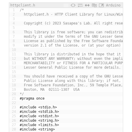
httpclient.h
Arduino
1
/*
2
  httpclient.h - HTTP Client Library for Linux/Windows
3
4
  Copyright (c) 2023 Sasapea's Lab. All right reserved
5
6
  This library is free software; you can redistribute 
7
  modify it under the terms of the GNU Lesser General 
8
  License as published by the Free Software Foundation
9
  version 2.1 of the License, or (at your option) any 
10
11
  This library is distributed in the hope that it will
12
  but WITHOUT ANY WARRANTY; without even the implied w
13
  MERCHANTABILITY or FITNESS FOR A PARTICULAR PURPOSE.
14
  Lesser General Public License for more details.
15
16
  You should have received a copy of the GNU Lesser Ge
17
  Public License along with this library; if not, writ
18
  Free Software Foundation, Inc., 59 Temple Place, Sui
19
  Boston, MA  02111-1307  USA
20
*/
21
#pragma once
22
23
#include <stdio.h>
24
#include <stdlib.h>
25
#include <stdint.h>
26
#include <string.h>
27
#include <limits.h>
28
#include <string>