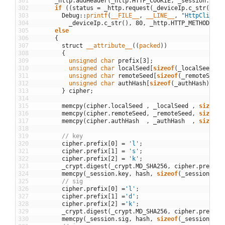
301
_http
.
addHeader
(
_http
.
HTTP_COOKIE
,
_session
.
sess
302
if
(
(
status
=
_http
.
request
(
_deviceIp
.
c_str
(
)
,
8
303
Debug
::
printf
(
__FILE__
,
__LINE__
,
"HttpClient:
304
_deviceIp
.
c_str
(
)
,
80
,
_http
.
HTTP_METHOD_POS
305
else
306
{
307
struct
__attribute__
(
(
packed
)
)
308
{
309
unsigned
char
prefix
[
3
]
;
310
unsigned
char
localSeed
[
sizeof
(
_localSeed
)
]
;
311
unsigned
char
remoteSeed
[
sizeof
(
_remoteSeed
)
312
unsigned
char
authHash
[
sizeof
(
_authHash
)
]
;
313
}
cipher
;
314
315
memcpy
(
cipher
.
localSeed
,
_localSeed
,
sizeof
(
316
memcpy
(
cipher
.
remoteSeed
,
_remoteSeed
,
sizeof
(
317
memcpy
(
cipher
.
authHash
,
_authHash
,
sizeof
(
318
319
// key
320
cipher
.
prefix
[
0
]
=
'l'
;
321
cipher
.
prefix
[
1
]
=
's'
;
322
cipher
.
prefix
[
2
]
=
'k'
;
323
_crypt
.
digest
(
_crypt
.
MD_SHA256
,
cipher
.
prefix
,
324
memcpy
(
_session
.
key
,
hash
,
sizeof
(
_session
.
key
325
// sig
326
cipher
.
prefix
[
0
]
=
'l'
;
327
cipher
.
prefix
[
1
]
=
'd'
;
328
cipher
.
prefix
[
2
]
=
'k'
;
329
_crypt
.
digest
(
_crypt
.
MD_SHA256
,
cipher
.
prefix
,
330
memcpy
(
_session
.
sig
,
hash
,
sizeof
(
_session
.
sig