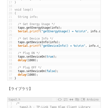
17
}
18
19
void loop()
20
{
21
  String info;
22
23
  /* Get Energy Usage */
24
tapo
.
getEnergyUsage
(
info
)
;
25
Serial
.
printf
(
"getEnergyUsage() = %s\n\n"
,
info
.
c_str
26
27
/* Get Device Info */
28
tapo
.
getDeviceInfo
(
info
)
;
29
Serial
.
printf
(
"getDeviceInfo() = %s\n\n"
,
info
.
c_str
(
30
31
/* Plug ON */
32
tapo
.
setDeviceOn
(
true
)
;
33
delay
(
1000
)
;
34
35
/* Plug OFF */
36
tapo
.
setDeviceOn
(
false
)
;
37
delay
(
1000
)
;
38
}
【ライブラリ】
tapo2.h
Arduino
1
/*
2
  tapo2.h - TP-Link Tapo Klap Client Library