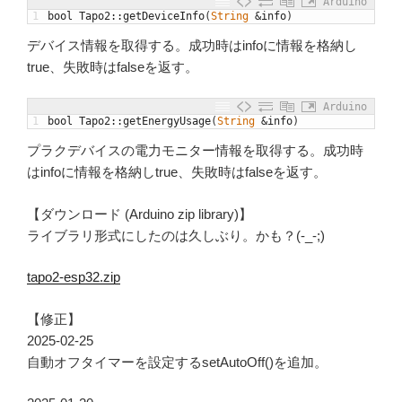
Arduino
1
bool
Tapo2
::
getDeviceInfo
(
String
&
info
)
デバイス情報を取得する。成功時はinfoに情報を格納し
true、失敗時はfalseを返す。
Arduino
1
bool
Tapo2
::
getEnergyUsage
(
String
&
info
)
プラクデバイスの電力モニター情報を取得する。成功時
はinfoに情報を格納しtrue、失敗時はfalseを返す。
【ダウンロード (Arduino zip library)】
ライブラリ形式にしたのは久しぶり。かも？(-_-;)
tapo2-esp32.zip
【修正】
2025-02-25
自動オフタイマーを設定するsetAutoOff()を追加。