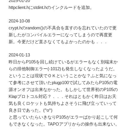
2025-01-20
httpclient.hにstdint.hのインクルードを追加。
2024-10-08
crypt.hのrandom()の不具合を直すのを忘れていたので更
新したがコンパイルエラーになってしまうので再度更
新。今更だけど直さなくてもよかったのかも．．．
2024-01-13
昨日からP105を回し続けているがエラーもなく別端末か
らの排他制御エラー(-1012)も発生しなくなったようだ。
ということは現状でＯＫということかな？ふと気になっ
て参考にさせて頂いたplugp100で試してみたらP105の電
源オンオフは出来なかった。もしかして世界初のP105の
Klapプロトコル対応？．．．それはともかく昨日はお天
気も良くロケットも気持ちよさそうに飛び立っていって
良き日であった。(^o^)
と思っていたらいきなりP105がエラーばかり起こして何
もできなくなった。TAPOアプリからの操作も出来ない。