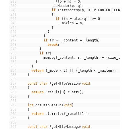
238
*
(
p
+
n
)
=
0
;
239
addHeader
(
p
,
q
)
;
240
if
(
strcasecmp
(
p
,
HTTP_CONTENT_LENGTH
)
241
{
242
if
(
(
n
=
atoi
(
q
)
)
>=
0
)
243
_maxlen
=
n
;
244
}
245
}
246
}
247
if
(
r
>=
_content
+
_length
)
248
break
;
249
}
250
if
(
r
)
251
memcpy
(
_content
,
r
,
_length
-=
(
size_t
)
(
r
252
}
253
}
254
return
(
_mode
<
2
)
||
(
_length
<
_maxlen
)
;
255
}
256
257
const
char
*
getHttpVersion
(
void
)
258
{
259
return
_result
[
0
]
.
c_str
(
)
;
260
}
261
262
int
getHttpStatus
(
void
)
263
{
264
return
std
::
stoi
(
_result
[
1
]
)
;
265
}
266
267
const
char
*
getHttpMessage
(
void
)