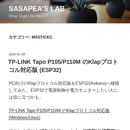
コ
SASAPEA'S LAB
ン
What Shall I Do Next ?
テ
ン
ツ
カテゴリー:
M5STICKC
へ
ス
キ
投
2024-01-08
ッ
稿
TP-LINK Tapo P105/P110M のKlapプロト
日:
プ
コル対応版 (ESP32)
PC向けのKlapプロトコル対応版をESP32(Arduino)へ移植
してみた。ESP32で電源制御や電力モニターしたい人に
は役に立つかも。
TP-LINK Tapo P105/P110M のKlapプロトコル対応版
(Windows/Linux)