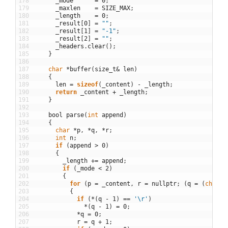
178
_mode
=
0
;
179
_maxlen
=
SIZE_MAX
;
180
_length
=
0
;
181
_result
[
0
]
=
""
;
182
_result
[
1
]
=
"-1"
;
183
_result
[
2
]
=
""
;
184
_headers
.
clear
(
)
;
185
}
186
187
char
*
buffer
(
size_t
&
len
)
188
{
189
len
=
sizeof
(
_content
)
-
_length
;
190
return
_content
+
_length
;
191
}
192
193
bool
parse
(
int
append
)
194
{
195
char
*
p
,
*
q
,
*
r
;
196
int
n
;
197
if
(
append
>
0
)
198
{
199
_length
+=
append
;
200
if
(
_mode
<
2
)
201
{
202
for
(
p
=
_content
,
r
=
nullptr
;
(
q
=
(
char
*
203
{
204
if
(
*
(
q
-
1
)
==
'\r'
)
205
*
(
q
-
1
)
=
0
;
206
*
q
=
0
;
207
r
=
q
+
1
;