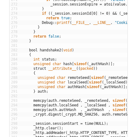
272
_session
.
sessionExpire
=
atoi
(
value
.
c_st
273
}
274
if
(
(
_session
.
sessionId
[
0
]
!=
0
)
&&
(
_sessio
275
return
true
;
276
Debug
::
printf
(
__FILE__
,
__LINE__
,
"Cookie no
277
}
278
}
279
return
false
;
280
}
281
282
bool
handshake2
(
void
)
283
{
284
int
status
;
285
unsigned
char
hash
[
sizeof
(
_authHash
)
]
;
286
struct
__attribute__
(
(
packed
)
)
287
{
288
unsigned
char
remoteSeed
[
sizeof
(
_remoteSeed
)
]
;
289
unsigned
char
localSeed
[
sizeof
(
_localSeed
)
]
;
290
unsigned
char
authHash
[
sizeof
(
_authHash
)
]
;
291
}
auth
;
292
293
memcpy
(
auth
.
remoteSeed
,
_remoteSeed
,
sizeof
(
auth
294
memcpy
(
auth
.
localSeed
,
_localSeed
,
sizeof
(
auth
295
memcpy
(
auth
.
authHash
,
_authHash
,
sizeof
(
auth
296
_crypt
.
digest
(
_crypt
.
MD_SHA256
,
auth
.
remoteSeed
,
297
298
_session
.
sessionStart
=
time
(
NULL
)
;
299
_http
.
clear
(
)
;
300
_http
.
addHeader
(
_http
.
HTTP_CONTENT_TYPE
,
HTTP_CO