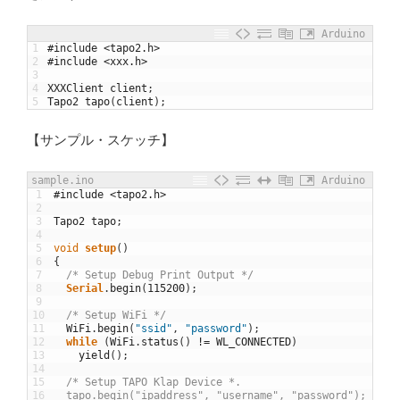
Arduino
1
#include <tapo2.h>
2
#include <xxx.h>
3
4
XXXClient
client
;
5
Tapo2
tapo
(
client
)
;
【サンプル・スケッチ】
sample.ino
Arduino
1
#include <tapo2.h>
2
3
Tapo2
tapo
;
4
5
void
setup
(
)
6
{
7
/* Setup Debug Print Output */
8
Serial
.
begin
(
115200
)
;
9
10
/* Setup WiFi */
11
WiFi
.
begin
(
"ssid"
,
"password"
)
;
12
while
(
WiFi
.
status
(
)
!=
WL_CONNECTED
)
13
yield
(
)
;
14
15
/* Setup TAPO Klap Device *.
16
  tapo.begin("ipaddress", "username", "password");