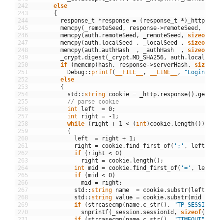
242
else
243
{
244
response_t
*
response
=
(
response_t
*
)
_http
.
res
245
memcpy
(
_remoteSeed
,
response
->
remoteSeed
,
size
246
memcpy
(
auth
.
remoteSeed
,
_remoteSeed
,
sizeof
(
au
247
memcpy
(
auth
.
localSeed
,
_localSeed
,
sizeof
(
au
248
memcpy
(
auth
.
authHash
,
_authHash
,
sizeof
(
au
249
_crypt
.
digest
(
_crypt
.
MD_SHA256
,
auth
.
localSeed
250
if
(
memcmp
(
hash
,
response
->
serverHash
,
sizeof
(
251
Debug
::
printf
(
__FILE__
,
__LINE__
,
"Login fai
252
else
253
{
254
std
::
string
cookie
=
_http
.
response
(
)
.
getHea
255
// parse cookie
256
int
left
=
0
;
257
int
right
=
-
1
;
258
while
(
right
+
1
<
(
int
)
cookie
.
length
(
)
)
259
{
260
left
=
right
+
1
;
261
right
=
cookie
.
find_first_of
(
';'
,
left
)
;
262
if
(
right
<
0
)
263
right
=
cookie
.
length
(
)
;
264
int
mid
=
cookie
.
find_first_of
(
'='
,
left
)
;
265
if
(
mid
<
0
)
266
mid
=
right
;
267
std
::
string
name
=
cookie
.
substr
(
left
,
mi
268
std
::
string
value
=
cookie
.
substr
(
mid
+
1
,
269
if
(
strcasecmp
(
name
.
c_str
(
)
,
"TP_SESSIONID
270
snprintf
(
_session
.
sessionId
,
sizeof
(
_ses
271
if
(
strcasecmp
(
name
.
c_str
(
)
,
"TIMEOUT"
)
==