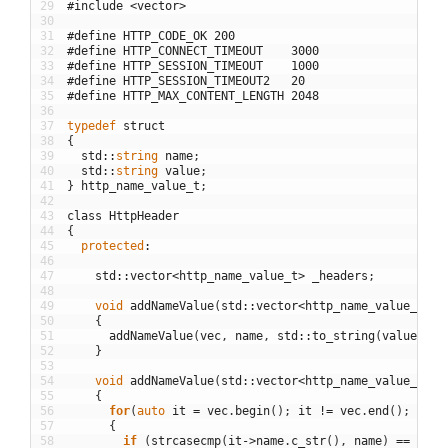
29
#include <vector>
30
31
#define HTTP_CODE_OK 200
32
#define HTTP_CONNECT_TIMEOUT    3000
33
#define HTTP_SESSION_TIMEOUT    1000
34
#define HTTP_SESSION_TIMEOUT2   20
35
#define HTTP_MAX_CONTENT_LENGTH 2048
36
37
typedef
struct
38
{
39
std
::
string
name
;
40
std
::
string
value
;
41
}
http_name_value_t
;
42
43
class
HttpHeader
44
{
45
protected
:
46
47
std
::
vector
<
http_name_value_t
>
_headers
;
48
49
void
addNameValue
(
std
::
vector
<
http_name_value_t
>
&
50
{
51
addNameValue
(
vec
,
name
,
std
::
to_string
(
value
)
.
c_
52
}
53
54
void
addNameValue
(
std
::
vector
<
http_name_value_t
>
&
55
{
56
for
(
auto
it
=
vec
.
begin
(
)
;
it
!=
vec
.
end
(
)
;
++
it
57
{
58
if
(
strcasecmp
(
it
->
name
.
c_str
(
)
,
name
)
==
0
)