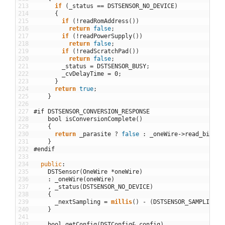
213
if
(
_status
==
DSTSENSOR_NO_DEVICE
)
214
{
215
if
(
!
readRomAddress
(
)
)
216
return
false
;
217
if
(
!
readPowerSupply
(
)
)
218
return
false
;
219
if
(
!
readScratchPad
(
)
)
220
return
false
;
221
_status
=
DSTSENSOR_BUSY
;
222
_cvDelayTime
=
0
;
223
}
224
return
true
;
225
}
226
227
#if DSTSENSOR_CONVERSION_RESPONSE
228
bool
isConversionComplete
(
)
229
{
230
return
_parasite
?
false
:
_oneWire
->
read_bit
(
)
;
231
}
232
#endif
233
234
public
:
235
DSTSensor
(
OneWire
*
oneWire
)
236
:
_oneWire
(
oneWire
)
237
,
_status
(
DSTSENSOR_NO_DEVICE
)
238
{
239
_nextSampling
=
millis
(
)
-
(
DSTSENSOR_SAMPLING_P
240
}
241
242
bool
getConfig
(
DSTConfig
&
config
)