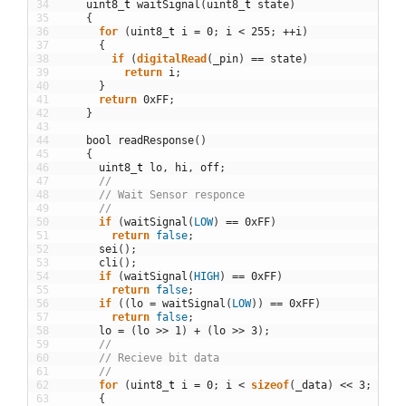
34
uint8
_
t
waitSignal
(
uint8
_
t
state
)
35
{
36
for
(
uint8
_
t
i
=
0
;
i
<
255
;
++
i
)
37
{
38
if
(
digitalRead
(
_pin
)
==
state
)
39
return
i
;
40
}
41
return
0xFF
;
42
}
43
44
bool
readResponse
(
)
45
{
46
uint8
_
t
lo
,
hi
,
off
;
47
//
48
// Wait Sensor responce
49
//
50
if
(
waitSignal
(
LOW
)
==
0xFF
)
51
return
false
;
52
sei
(
)
;
53
cli
(
)
;
54
if
(
waitSignal
(
HIGH
)
==
0xFF
)
55
return
false
;
56
if
(
(
lo
=
waitSignal
(
LOW
)
)
==
0xFF
)
57
return
false
;
58
lo
=
(
lo
>>
1
)
+
(
lo
>>
3
)
;
59
//
60
// Recieve bit data
61
//
62
for
(
uint8
_
t
i
=
0
;
i
<
sizeof
(
_data
)
<<
3
;
++
i
)
63
{