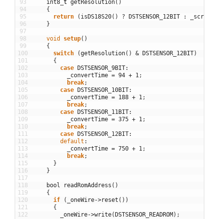
93
int8
_
t
getResolution
(
)
94
{
95
return
(
isDS18S20
(
)
?
DSTSENSOR_12BIT
:
_scratch
96
}
97
98
void
setup
(
)
99
{
100
switch
(
getResolution
(
)
&
DSTSENSOR_12BIT
)
101
{
102
case
DSTSENSOR_9BIT
:
103
_convertTime
=
94
+
1
;
104
break
;
105
case
DSTSENSOR_10BIT
:
106
_convertTime
=
188
+
1
;
107
break
;
108
case
DSTSENSOR_11BIT
:
109
_convertTime
=
375
+
1
;
110
break
;
111
case
DSTSENSOR_12BIT
:
112
default
:
113
_convertTime
=
750
+
1
;
114
break
;
115
}
116
}
117
118
bool
readRomAddress
(
)
119
{
120
if
(
_oneWire
->
reset
(
)
)
121
{
122
_oneWire
->
write
(
DSTSENSOR_READROM
)
;