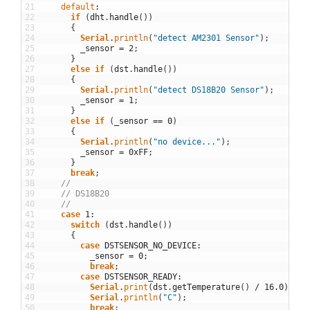
21
default
:
22
if
(
dht
.
handle
(
)
)
23
{
24
Serial
.
println
(
"detect AM2301 Sensor"
)
;
25
_sensor
=
2
;
26
}
27
else
if
(
dst
.
handle
(
)
)
28
{
29
Serial
.
println
(
"detect DS18B20 Sensor"
)
;
30
_sensor
=
1
;
31
}
32
else
if
(
_sensor
==
0
)
33
{
34
Serial
.
println
(
"no device..."
)
;
35
_sensor
=
0xFF
;
36
}
37
break
;
38
//
39
// DS18B20
40
//
41
case
1
:
42
switch
(
dst
.
handle
(
)
)
43
{
44
case
DSTSENSOR_NO_DEVICE
:
45
_sensor
=
0
;
46
break
;
47
case
DSTSENSOR_READY
:
48
Serial
.
print
(
dst
.
getTemperature
(
)
/
16.0
)
;
49
Serial
.
println
(
"C"
)
;
50
break
;