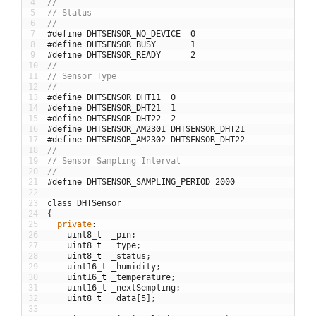
4
//
5
// Status
6
//
7
#define DHTSENSOR_NO_DEVICE  0
8
#define DHTSENSOR_BUSY       1
9
#define DHTSENSOR_READY      2
10
//
11
// Sensor Type
12
//
13
#define DHTSENSOR_DHT11  0
14
#define DHTSENSOR_DHT21  1
15
#define DHTSENSOR_DHT22  2
16
#define DHTSENSOR_AM2301 DHTSENSOR_DHT21
17
#define DHTSENSOR_AM2302 DHTSENSOR_DHT22
18
//
19
// Sensor Sampling Interval
20
//
21
#define DHTSENSOR_SAMPLING_PERIOD 2000
22
23
class
DHTSensor
24
{
25
private
:
26
uint8
_
t
_pin
;
27
uint8
_
t
_type
;
28
uint8
_
t
_status
;
29
uint16
_
t
_humidity
;
30
uint16
_
t
_temperature
;
31
uint16
_
t
_nextSempling
;
32
uint8
_
t
_data
[
5
]
;
33