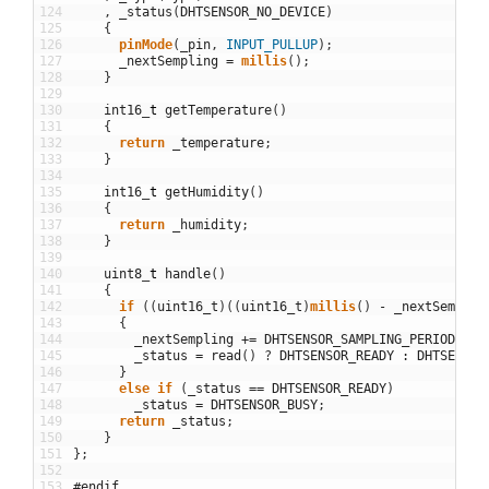
124
,
_status
(
DHTSENSOR_NO_DEVICE
)
125
{
126
pinMode
(
_pin
,
INPUT_PULLUP
)
;
127
_nextSempling
=
millis
(
)
;
128
}
129
130
int16
_
t
getTemperature
(
)
131
{
132
return
_temperature
;
133
}
134
135
int16
_
t
getHumidity
(
)
136
{
137
return
_humidity
;
138
}
139
140
uint8
_
t
handle
(
)
141
{
142
if
(
(
uint16_t
)
(
(
uint16_t
)
millis
(
)
-
_nextSemplin
143
{
144
_nextSempling
+=
DHTSENSOR_SAMPLING_PERIOD
;
145
_status
=
read
(
)
?
DHTSENSOR_READY
:
DHTSENSOR
146
}
147
else
if
(
_status
==
DHTSENSOR_READY
)
148
_status
=
DHTSENSOR_BUSY
;
149
return
_status
;
150
}
151
}
;
152
153
#endif