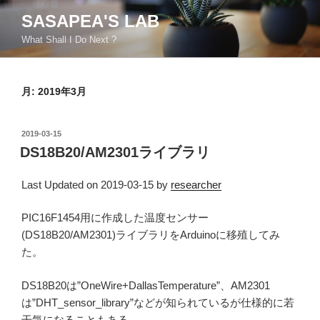
コ
SASAPEA'S LAB
ン
What Shall I Do Next ?
テ
ン
ツ
月:
2019年3月
へ
ス
キ
投
2019-03-15
ッ
稿
DS18B20/AM2301ライブラリ
日:
プ
Last Updated on 2019-03-15 by
researcher
PIC16F1454用に作成した温度センサー
(DS18B20/AM2301)ライブラリをArduinoに移殖してみ
た。
DS18B20は”OneWire+DallasTemperature”、AM2301
は”DHT_sensor_library”などが知られているが仕様的に若
干気になることもある。