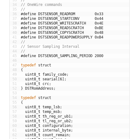
33
//
34
// OneWire commands
35
//
36
#define DSTSENSOR_READROM         0x33
37
#define DSTSENSOR_STARTCONV       0x44
38
#define DSTSENSOR_WRITESCRATCH    0x4E
39
#define DSTSENSOR_READSCRATCH     0xBE
40
#define DSTSENSOR_COPYSCRATCH     0x48
41
#define DSTSENSOR_READPOWERSUPPLY 0xB4
42
//
43
// Sensor Sampling Interval
44
//
45
#define DSTSENSOR_SAMPLING_PERIOD 2000
46
47
typedef
struct
48
{
49
uint8
_
t
family_code
;
50
uint8
_
t
searial
[
6
]
;
51
uint8
_
t
crc
;
52
}
DSTRomAddress
;
53
54
typedef
struct
55
{
56
uint8
_
t
temp_lsb
;
57
uint8
_
t
temp_msb
;
58
uint8
_
t
th_reg_or_ub1
;
59
uint8
_
t
tl_reg_or_ub2
;
60
uint8
_
t
configuration
;
61
uint8
_
t
internal_byte
;
62
uint8
_
t
count_remain
;