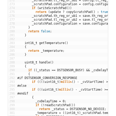
272
_scratchPad
.
tl_reg_or_ub2
=
config
.
tl_reg_or_u
273
_scratchPad
.
configuration
=
config
.
configurati
274
if
(
writeScratchPad
(
)
)
275
return
(
update
?
copyScratchPad
(
)
:
true
)
;
276
_scratchPad
.
th_reg_or_ub1
=
save
.
th_reg_or_ub1
277
_scratchPad
.
tl_reg_or_ub2
=
save
.
tl_reg_or_ub2
278
_scratchPad
.
configuration
=
save
.
configuration
279
}
280
return
false
;
281
}
282
283
int16
_
t
getTemperature
(
)
284
{
285
return
_temperature
;
286
}
287
288
uint8
_
t
handle
(
)
289
{
290
if
(
(
_status
==
DSTSENSOR_BUSY
)
&&
_cvDelayTime
)
291
{
292
#if DSTSENSOR_CONVERSION_RESPONSE
293
if
(
(
(
(
uint16_t
)
millis
(
)
-
_cvStartTime
)
>=
_c
294
#else
295
if
(
(
(
uint16_t
)
millis
(
)
-
_cvStartTime
)
>=
_cv
296
#endif
297
{
298
_cvDelayTime
=
0
;
299
if
(
!
readScratchPad
(
)
)
300
return
_status
=
DSTSENSOR_NO_DEVICE
;
301
_temperature
=
(
(
int16_t
)
_scratchPad
.
temp_ms