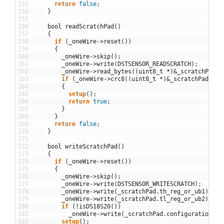
153
return
false
;
154
}
155
156
bool
readScratchPad
(
)
157
{
158
if
(
_oneWire
->
reset
(
)
)
159
{
160
_oneWire
->
skip
(
)
;
161
_oneWire
->
write
(
DSTSENSOR_READSCRATCH
)
;
162
_oneWire
->
read_bytes
(
(
uint8_t
*
)
&
_scratchPad
,
163
if
(
_oneWire
->
crc8
(
(
uint8_t
*
)
&
_scratchPad
,
si
164
{
165
setup
(
)
;
166
return
true
;
167
}
168
}
169
return
false
;
170
}
171
172
bool
writeScratchPad
(
)
173
{
174
if
(
_oneWire
->
reset
(
)
)
175
{
176
_oneWire
->
skip
(
)
;
177
_oneWire
->
write
(
DSTSENSOR_WRITESCRATCH
)
;
178
_oneWire
->
write
(
_scratchPad
.
th_reg_or_ub1
)
;
179
_oneWire
->
write
(
_scratchPad
.
tl_reg_or_ub2
)
;
180
if
(
!
isDS18S20
(
)
)
181
_oneWire
->
write
(
_scratchPad
.
configuration
)
;
182
setup
(
)
;