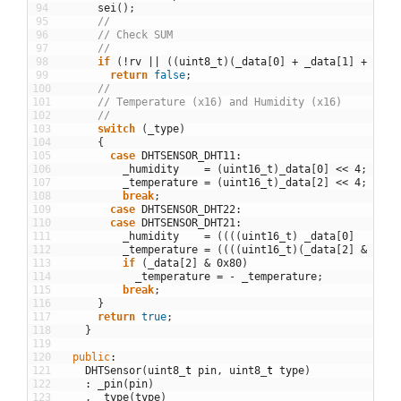
94
sei
(
)
;
95
//
96
// Check SUM
97
//
98
if
(
!
rv
||
(
(
uint8_t
)
(
_data
[
0
]
+
_data
[
1
]
+
_dat
99
return
false
;
100
//
101
// Temperature (x16) and Humidity (x16)
102
//
103
switch
(
_type
)
104
{
105
case
DHTSENSOR_DHT11
:
106
_humidity
=
(
uint16_t
)
_data
[
0
]
<<
4
;
107
_temperature
=
(
uint16_t
)
_data
[
2
]
<<
4
;
108
break
;
109
case
DHTSENSOR_DHT22
:
110
case
DHTSENSOR_DHT21
:
111
_humidity
=
(
(
(
(
uint16_t
)
_data
[
0
]
112
_temperature
=
(
(
(
(
uint16_t
)
(
_data
[
2
]
&
0x7F
113
if
(
_data
[
2
]
&
0x80
)
114
_temperature
=
-
_temperature
;
115
break
;
116
}
117
return
true
;
118
}
119
120
public
:
121
DHTSensor
(
uint8
_
t
pin
,
uint8
_
t
type
)
122
:
_pin
(
pin
)
123
,
_type
(
type
)