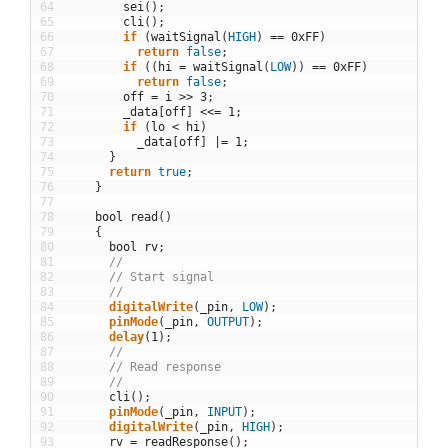
64
sei
(
)
;
65
cli
(
)
;
66
if
(
waitSignal
(
HIGH
)
==
0xFF
)
67
return
false
;
68
if
(
(
hi
=
waitSignal
(
LOW
)
)
==
0xFF
)
69
return
false
;
70
off
=
i
>>
3
;
71
_data
[
off
]
<<
=
1
;
72
if
(
lo
<
hi
)
73
_data
[
off
]
|=
1
;
74
}
75
return
true
;
76
}
77
78
bool
read
(
)
79
{
80
bool
rv
;
81
//
82
// Start signal
83
//
84
digitalWrite
(
_pin
,
LOW
)
;
85
pinMode
(
_pin
,
OUTPUT
)
;
86
delay
(
1
)
;
87
//
88
// Read response
89
//
90
cli
(
)
;
91
pinMode
(
_pin
,
INPUT
)
;
92
digitalWrite
(
_pin
,
HIGH
)
;
93
rv
=
readResponse
(
)
;