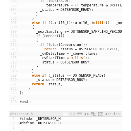
302
if
(
isDS18S20
(
)
)
303
_temperature
=
(
(
_temperature
&
0xFFFE
)
<<
304
_status
=
DSTSENSOR_READY
;
305
}
306
}
307
else
if
(
(
uint16_t
)
(
(
uint16_t
)
millis
(
)
-
_nextSa
308
{
309
_nextSampling
+=
DSTSENSOR_SAMPLING_PERIOD
;
310
if
(
connect
(
)
)
311
{
312
if
(
!
startConversion
(
)
)
313
return
_status
=
DSTSENSOR_NO_DEVICE
;
314
_cvDelayTime
=
_convertTime
;
315
_cvStartTime
=
millis
(
)
;
316
_status
=
DSTSENSOR_BUSY
;
317
}
318
}
319
else
if
(
_status
==
DSTSENSOR_READY
)
320
_status
=
DSTSENSOR_BUSY
;
321
return
_status
;
322
}
323
}
;
324
325
#endif
dhtsensor.h
Arduino
1
#ifndef _DHTSENSOR_H
2
#define _DHTSENSOR_H
3