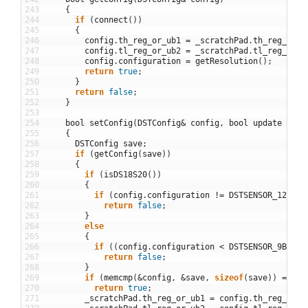
243
{
244
if
(
connect
(
)
)
245
{
246
config
.
th_reg_or_ub1
=
_scratchPad
.
th_reg_or_u
247
config
.
tl_reg_or_ub2
=
_scratchPad
.
tl_reg_or_u
248
config
.
configuration
=
getResolution
(
)
;
249
return
true
;
250
}
251
return
false
;
252
}
253
254
bool
setConfig
(
DSTConfig
&
config
,
bool
update
=
tr
255
{
256
DSTConfig
save
;
257
if
(
getConfig
(
save
)
)
258
{
259
if
(
isDS18S20
(
)
)
260
{
261
if
(
config
.
configuration
!=
DSTSENSOR_12BIT
)
262
return
false
;
263
}
264
else
265
{
266
if
(
(
config
.
configuration
<
DSTSENSOR_9BIT
)
267
return
false
;
268
}
269
if
(
memcmp
(
&
config
,
&
save
,
sizeof
(
save
)
)
==
0
)
270
return
true
;
271
_scratchPad
.
th_reg_or_ub1
=
config
.
th_reg_or_u