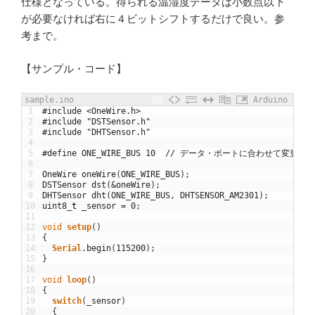
仕様となっている。得られる温湿度データは小数点以下
が必要なければ右に４ビットシフトするだけで良い。参
考まで。
【サンプル・コード】
sample.ino
Arduino
1
#include <OneWire.h>
2
#include "DSTSensor.h"
3
#include "DHTSensor.h"
4
5
#define ONE_WIRE_BUS 10  // データ・ポートに合わせて変更す
6
7
OneWire
oneWire
(
ONE_WIRE_BUS
)
;
8
DSTSensor
dst
(
&
oneWire
)
;
9
DHTSensor
dht
(
ONE_WIRE_BUS
,
DHTSENSOR_AM2301
)
;
10
uint8
_
t
_sensor
=
0
;
11
12
void
setup
(
)
13
{
14
Serial
.
begin
(
115200
)
;
15
}
16
17
void
loop
(
)
18
{
19
switch
(
_sensor
)
20
{