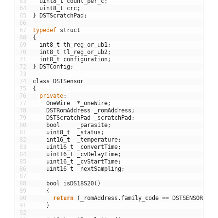
63
uint8
_
t
count_per_c
;
64
uint8
_
t
crc
;
65
}
DSTScratchPad
;
66
67
typedef
struct
68
{
69
int8
_
t
th_reg_or_ub1
;
70
int8
_
t
tl_reg_or_ub2
;
71
int8
_
t
configuration
;
72
}
DSTConfig
;
73
74
class
DSTSensor
75
{
76
private
:
77
OneWire
*
_oneWire
;
78
DSTRomAddress
_romAddress
;
79
DSTScratchPad
_scratchPad
;
80
bool
_parasite
;
81
uint8
_
t
_status
;
82
int16
_
t
_temperature
;
83
uint16
_
t
_convertTime
;
84
uint16
_
t
_cvDelayTime
;
85
uint16
_
t
_cvStartTime
;
86
uint16
_
t
_nextSampling
;
87
88
bool
isDS18S20
(
)
89
{
90
return
(
_romAddress
.
family_code
==
DSTSENSOR_DS1
91
}
92