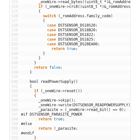
123
_oneWire
->
read_bytes
(
(
uint8_t
*
)
&
_romAddress
,
124
if
(
_oneWire
->
crc8
(
(
uint8_t
*
)
&
_romAddress
,
si
125
{
126
switch
(
_romAddress
.
family_code
)
127
{
128
case
DSTSENSOR_DS18S20
:
129
case
DSTSENSOR_DS18B20
:
130
case
DSTSENSOR_DS1822
:
131
case
DSTSENSOR_DS1825
:
132
case
DSTSENSOR_DS28EA00
:
133
return
true
;
134
}
135
}
136
}
137
return
false
;
138
}
139
140
bool
readPowerSupply
(
)
141
{
142
if
(
_oneWire
->
reset
(
)
)
143
{
144
_oneWire
->
skip
(
)
;
145
_oneWire
->
write
(
DSTSENSOR_READPOWERSUPPLY
)
;
146
_parasite
=
(
_oneWire
->
read_bit
(
)
==
0
)
;
147
#if DSTSENSOR_PARASITE_POWER
148
return
true
;
149
#else
150
return
!
_parasite
;
151
#endif
152
}