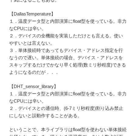
【DallasTemperature】
１．温度データ型と内部演算にfloat型を使っている。非力
なCPUには辛い。
２．デバイスの全機能を実装しただけとも言える。使い
やすいとは言えない。
３．単体接続時であってもデバイス・アドレス指定を行
なうので遅い。単体接続の場合、デバイス・アドレスを
スキップするだけでかなり早く処理(数ミリ秒程度)できる
ようになるのだが．．．
【DHT_sensor_library】
１．温度データ型と内部演算にfloat型を使っている。非力
なCPUには辛い。
２．デバイスとの通信時、(6-7ミリ秒程度)割り込み禁止
にしないと誤動作することがある。
ということで、本ライブラリはfloat型を使わない単体接続