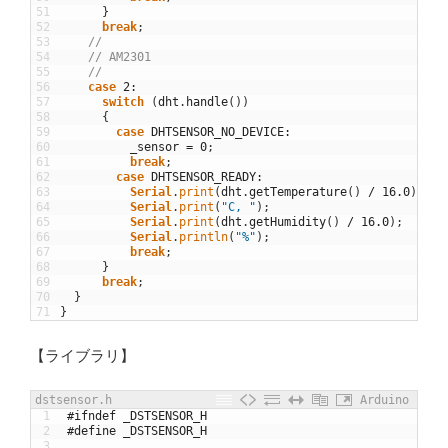
51
}
52
break
;
53
//
54
// AM2301
55
//
56
case
2
:
57
switch
(
dht
.
handle
(
)
)
58
{
59
case
DHTSENSOR_NO_DEVICE
:
60
_sensor
=
0
;
61
break
;
62
case
DHTSENSOR_READY
:
63
Serial
.
print
(
dht
.
getTemperature
(
)
/
16.0
)
;
64
Serial
.
print
(
"C, "
)
;
65
Serial
.
print
(
dht
.
getHumidity
(
)
/
16.0
)
;
66
Serial
.
println
(
"%"
)
;
67
break
;
68
}
69
break
;
70
}
71
}
【ライブラリ】
dstsensor.h
Arduino
1
#ifndef _DSTSENSOR_H
2
#define _DSTSENSOR_H
3