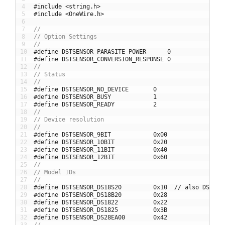
4
#include <string.h>
5
#include <OneWire.h>
6
7
//
8
// Option Settings
9
//
10
#define DSTSENSOR_PARASITE_POWER      0
11
#define DSTSENSOR_CONVERSION_RESPONSE 0
12
//
13
// Status
14
//
15
#define DSTSENSOR_NO_DEVICE       0
16
#define DSTSENSOR_BUSY            1
17
#define DSTSENSOR_READY           2
18
//
19
// Device resolution
20
//
21
#define DSTSENSOR_9BIT            0x00
22
#define DSTSENSOR_10BIT           0x20
23
#define DSTSENSOR_11BIT           0x40
24
#define DSTSENSOR_12BIT           0x60
25
//
26
// Model IDs
27
//
28
#define DSTSENSOR_DS18S20         0x10  // also DS1820
29
#define DSTSENSOR_DS18B20         0x28
30
#define DSTSENSOR_DS1822          0x22
31
#define DSTSENSOR_DS1825          0x3B
32
#define DSTSENSOR_DS28EA00        0x42