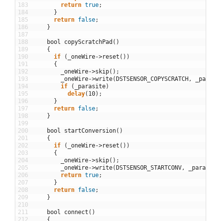
183
return
true
;
184
}
185
return
false
;
186
}
187
188
bool
copyScratchPad
(
)
189
{
190
if
(
_oneWire
->
reset
(
)
)
191
{
192
_oneWire
->
skip
(
)
;
193
_oneWire
->
write
(
DSTSENSOR_COPYSCRATCH
,
_parasi
194
if
(
_parasite
)
195
delay
(
10
)
;
196
}
197
return
false
;
198
}
199
200
bool
startConversion
(
)
201
{
202
if
(
_oneWire
->
reset
(
)
)
203
{
204
_oneWire
->
skip
(
)
;
205
_oneWire
->
write
(
DSTSENSOR_STARTCONV
,
_parasite
206
return
true
;
207
}
208
return
false
;
209
}
210
211
bool
connect
(
)
212
{