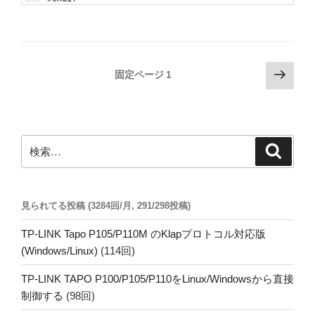
投
次
固定ページ
1
の
稿
ペ
の
ー
ペ
ジ
検
検
ー
索
索:
ジ
送
見られてる投稿 (3284回/月, 291/298投稿)
り
TP-LINK Tapo P105/P110M のKlapプロトコル対応版
(Windows/Linux)
(114回)
TP-LINK TAPO P100/P105/P110をLinux/Windowsから直接
制御する
(98回)