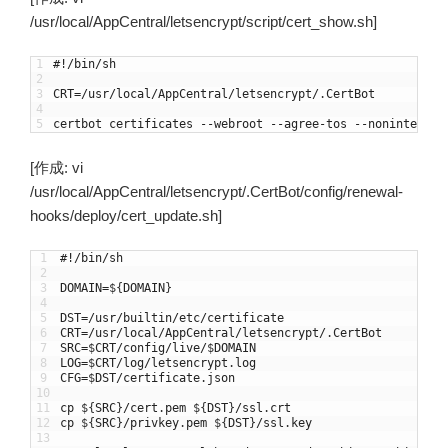
/usr/local/AppCentral/letsencrypt/script/cert_show.sh]
1
#!/bin/sh
2
3
CRT
=
/
usr
/
local
/
AppCentral
/
letsencrypt
/
.
CertBot
4
5
certbot
certificates
--
webroot
--
agree
-
tos
--
noninteract
[作成: vi
/usr/local/AppCentral/letsencrypt/.CertBot/config/renewal-
hooks/deploy/cert_update.sh]
1
#!/bin/sh
2
3
DOMAIN
=
$
{
DOMAIN
}
4
5
DST
=
/
usr
/
builtin
/
etc
/
certificate
6
CRT
=
/
usr
/
local
/
AppCentral
/
letsencrypt
/
.
CertBot
7
SRC
=
$
CRT
/
config
/
live
/
$
DOMAIN
8
LOG
=
$
CRT
/
log
/
letsencrypt
.
log
9
CFG
=
$
DST
/
certificate
.
json
10
11
cp
$
{
SRC
}
/
cert
.
pem
$
{
DST
}
/
ssl
.
crt
12
cp
$
{
SRC
}
/
privkey
.
pem
$
{
DST
}
/
ssl
.
key
13