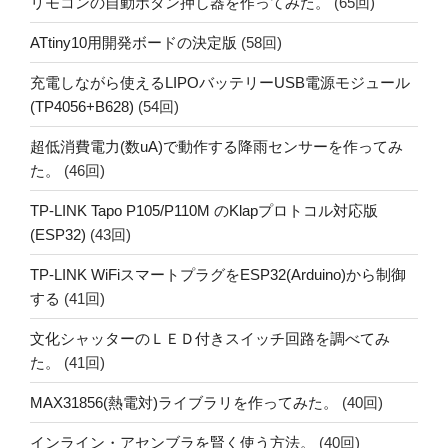
リモコンの自動ボタン押し器を作ってみた。
(65回)
ATtiny10用開発ボードの決定版
(58回)
充電しながら使えるLIPOバッテリーUSB電源モジュール
(TP4056+B628)
(54回)
超低消費電力(数uA)で動作する降雨センサーを作ってみ
た。
(46回)
TP-LINK Tapo P105/P110M のKlapプロトコル対応版
(ESP32)
(43回)
TP-LINK WiFiスマートプラグをESP32(Arduino)から制御
する
(41回)
文化シャッターのＬＥＤ付きスイッチ回路を調べてみ
た。
(41回)
MAX31856(熱電対)ライブラリを作ってみた。
(40回)
インライン・アセンブラを賢く使う方法。
(40回)