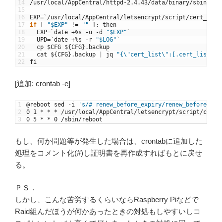
14
/
usr
/
local
/
AppCentral
/
httpd
-
2.4.43
/
data
/
binary
/
sbin
/
apa
15
16
EXP
=
`
/
usr
/
local
/
AppCentral
/
letsencrypt
/
script
/
cert_show
17
if
[
"$EXP"
!=
""
]
;
then
18
EXP
=
`
date
+
%
s
-
u
-
d
"$EXP"
`
19
UPD
=
`
date
+
%
s
-
r
"$LOG"
`
20
cp
$
CFG
$
{
CFG
}
.
backup
21
cat
$
{
CFG
}
.
backup
|
jq
"{\"cert_list\":[.cert_list[] 
22
fi
[追加: crontab -e]
1
@
reboot
sed
-
i
's/# renew_before_expiry/renew_before_exp
2
0
1
*
*
*
/
usr
/
local
/
AppCentral
/
letsencrypt
/
script
/
cert_
3
0
5
*
*
0
/
sbin
/
reboot
もし、何か問題等が発生した場合は、crontabに追加した
処理をコメント化(#)し証明書を再作成すればもとに戻せ
る。
ＰＳ．
しかし、こんな苦労するくらいならRaspberry Piなどで
Raid組んだほうが何かあったときの対処もしやすいしコ