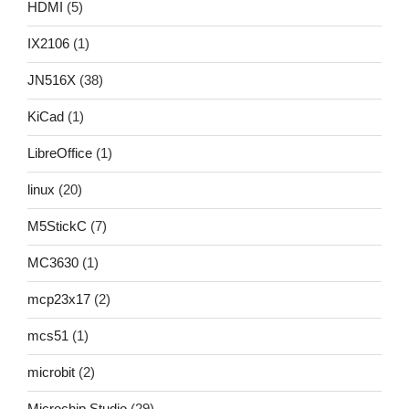
HDMI
(5)
IX2106
(1)
JN516X
(38)
KiCad
(1)
LibreOffice
(1)
linux
(20)
M5StickC
(7)
MC3630
(1)
mcp23x17
(2)
mcs51
(1)
microbit
(2)
Microchip Studio
(29)