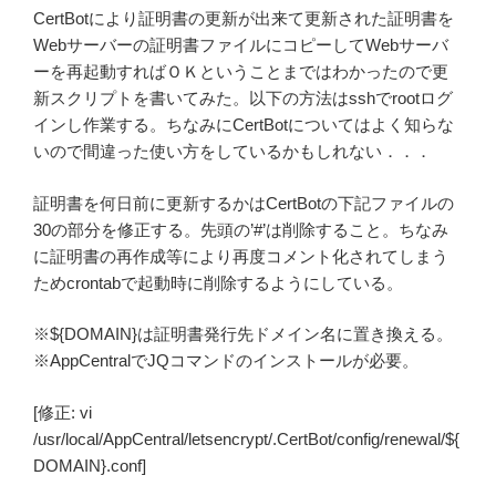
CertBotにより証明書の更新が出来て更新された証明書を
Webサーバーの証明書ファイルにコピーしてWebサーバ
ーを再起動すればＯＫということまではわかったので更
新スクリプトを書いてみた。以下の方法はsshでrootログ
インし作業する。ちなみにCertBotについてはよく知らな
いので間違った使い方をしているかもしれない．．．
証明書を何日前に更新するかはCertBotの下記ファイルの
30の部分を修正する。先頭の’#’は削除すること。ちなみ
に証明書の再作成等により再度コメント化されてしまう
ためcrontabで起動時に削除するようにしている。
※${DOMAIN}は証明書発行先ドメイン名に置き換える。
※AppCentralでJQコマンドのインストールが必要。
[修正: vi
/usr/local/AppCentral/letsencrypt/.CertBot/config/renewal/${
DOMAIN}.conf]