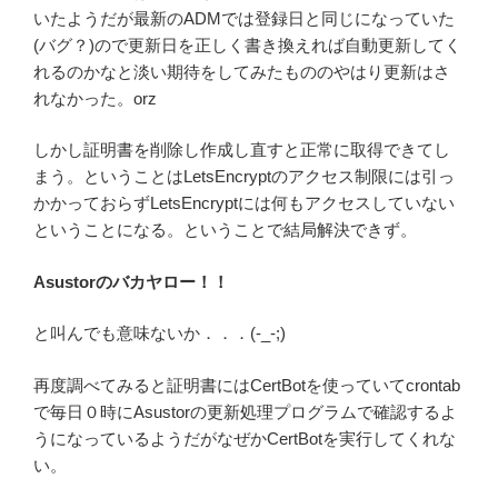
いたようだが最新のADMでは登録日と同じになっていた
(バグ？)ので更新日を正しく書き換えれば自動更新してく
れるのかなと淡い期待をしてみたもののやはり更新はさ
れなかった。orz
しかし証明書を削除し作成し直すと正常に取得できてし
まう。ということはLetsEncryptのアクセス制限には引っ
かかっておらずLetsEncryptには何もアクセスしていない
ということになる。ということで結局解決できず。
Asustorのバカヤロー！！
と叫んでも意味ないか．．．(-_-;)
再度調べてみると証明書にはCertBotを使っていてcrontab
で毎日０時にAsustorの更新処理プログラムで確認するよ
うになっているようだがなぜかCertBotを実行してくれな
い。