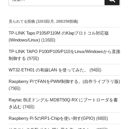
索
索:
ジ
送
見られてる投稿 (3283回/月, 288/298投稿)
り
TP-LINK Tapo P105/P110M のKlapプロトコル対応版
(Windows/Linux)
(116回)
TP-LINK TAPO P100/P105/P110をLinux/Windowsから直接
制御する
(97回)
WT32-ETH01 の有線LAN を使ってみた。
(94回)
Raspberry PiでFANをPWM制御する。(自作ライブラリ版)
(79回)
Raytac BLEドングル MDBT50Q-RX にブートローダを書
き込む
(74回)
Raspberry Pi 5のRP1-Chipを使い倒す(GPIO)
(68回)