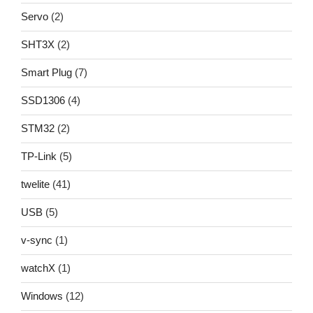
Servo
(2)
SHT3X
(2)
Smart Plug
(7)
SSD1306
(4)
STM32
(2)
TP-Link
(5)
twelite
(41)
USB
(5)
v-sync
(1)
watchX
(1)
Windows
(12)