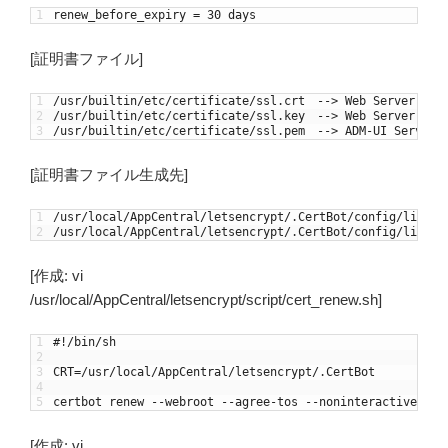
1
renew_before_expiry
=
30
days
[証明書ファイル]
1
/
usr
/
builtin
/
etc
/
certificate
/
ssl
.
crt
--
>
Web
Server
(
ap
2
/
usr
/
builtin
/
etc
/
certificate
/
ssl
.
key
--
>
Web
Server
(
ap
3
/
usr
/
builtin
/
etc
/
certificate
/
ssl
.
pem
--
>
ADM
-
UI
Server
[証明書ファイル生成先]
1
/
usr
/
local
/
AppCentral
/
letsencrypt
/
.
CertBot
/
config
/
live
/
$
2
/
usr
/
local
/
AppCentral
/
letsencrypt
/
.
CertBot
/
config
/
live
/
$
[作成: vi
/usr/local/AppCentral/letsencrypt/script/cert_renew.sh]
1
#!/bin/sh
2
3
CRT
=
/
usr
/
local
/
AppCentral
/
letsencrypt
/
.
CertBot
4
5
certbot
renew
--
webroot
--
agree
-
tos
--
noninteractive
--
p
[作成: vi