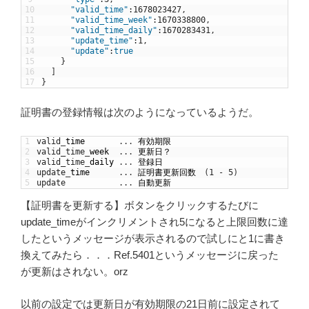
10
"valid_time"
:
1678023427
,
11
"valid_time_week"
:
1670338800
,
12
"valid_time_daily"
:
1670283431
,
13
"update_time"
:
1
,
14
"update"
:
true
15
}
16
]
17
}
証明書の登録情報は次のようになっているようだ。
1
valid
_
time
.
.
.
有効期限
2
valid_time
_
week
.
.
.
更新日？
3
valid_time
_
daily
.
.
.
登録日
4
update
_
time
.
.
.
証明書更新回数　
(
1
-
5
)
5
update
.
.
.
自動更新
【証明書を更新する】ボタンをクリックするたびに
update_timeがインクリメントされ5になると上限回数に達
したというメッセージが表示されるので試しにと1に書き
換えてみたら．．．Ref.5401というメッセージに戻った
が更新はされない。orz
以前の設定では更新日が有効期限の21日前に設定されて