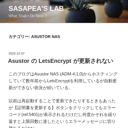
コ
SASAPEA'S LAB
ン
What Shall I Do Next ?
テ
ン
ツ
カテゴリー:
ASUSTOR NAS
へ
ス
キ
投
2022-12-07
ッ
稿
Asustor の LetsEncrypt が更新されない
日:
プ
このブログはAsustor NAS (ADM-4.1.0)からホスティング
していて数年前からLetsEncryptを利用しているが自動更
新ができない状況が続いている。
以前は再起動することで更新できたりするときもあった
が【証明書を更新する】ボタンをクリックしてもエラー
コード(ref.5401)が表示されるだけだし何度かそれを繰り
返すと上限回数に達したというエラーメッセージに切り