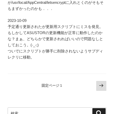
が/usr/local/AppCentral/letsencryptに入れとくのがそもそ
もまずかったのかも．．．
2023-10-09
予定通り更新されたが更新用スクリプトにミスを発見。
もしかしてASUSTORの更新機能が正常に動作したのか
な？まぁ、どちらかで更新されればいいので問題なしと
しておこう。(-_-;)
ついでにスクリプトが勝手に削除されないようサブディ
レクリに移動。
投
次
固定ページ
1
の
稿
ペ
の
ー
ペ
ジ
検
検
ー