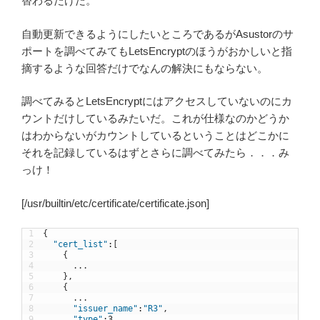
替わるだけだ。
自動更新できるようにしたいところであるがAsustorのサ
ポートを調べてみてもLetsEncryptのほうがおかしいと指
摘するような回答だけでなんの解決にもならない。
調べてみるとLetsEncryptにはアクセスしていないのにカ
ウントだけしているみたいだ。これが仕様なのかどうか
はわからないがカウントしているということはどこかに
それを記録しているはずとさらに調べてみたら．．．み
っけ！
[/usr/builtin/etc/certificate/certificate.json]
1
{
2
"cert_list"
:
[
3
{
4
.
.
.
5
}
,
6
{
7
.
.
.
8
"issuer_name"
:
"R3"
,
9
"type"
:
3
,