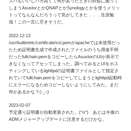
スパもいいしバカ高くて何かあったときの対処に困って
しまうAsustorとかQNAPとかSynologyとかを使うメリッ
トってなんなんだろうって気がしてきた．．．生涯勉
強！この一言に尽きそうだ。
2022-12-13
/usr/builtin/etc/certificate/ssl.pemがapacheでは未使用だっ
たため証明書生成で作成されたファイルのうち用途不明
だったfullchain.pemをコピーしたらAsustorのUIが表示で
きなくなってアセッてしまった。調べてみるとUIをホス
ティングしているlighttpdの証明書ファイルとして指定さ
れていてfullchain.pemをコピーしてしまうとlighttpd起動時
にエラーになるためコピーしないようにしてみた。まだ
何かあるかな？(-_-;)
2023-02-07
予定通り証明書が自動更新された。(^o^) あとは今後の
ADMメジャーアップデートに注意するだけかな。