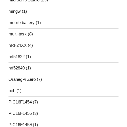
mingw
(1)
mobile battery
(1)
multi-task
(8)
nRF24XX
(4)
nrf51822
(1)
nrf52840
(1)
OranegPi Zero
(7)
pcb
(1)
PIC16F1454
(7)
PIC16F1455
(3)
PIC16F1459
(1)