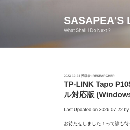
コ
ン
テ
SASAPEA'S 
ン
What Shall I Do Next ?
ツ
へ
ス
キ
ッ
プ
投
2023-12-24
投稿者:
RESEARCHER
稿
TP-LINK Tapo P
日:
ル対応版 (Windows/
Last Updated on 2026-07-22 by
お待たせしました！って誰も待って