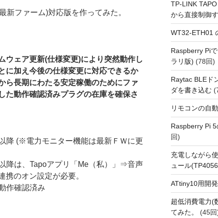
TP-LINK TAPO
トコル(最新ファーム)対応版を作ってみた。
から直接制御
WT32-ETH0
Raspberry
ムウェア更新(仕様変更)により突然動作し
ラリ版)
(78回)
とに加え今後の仕様変更に対応できるか
Raytac BL
から長期にわたる安定稼働のためにファ
ダを書き込む
(
した動作確認済みプラグの在庫を確保さ
リモコンの自
Raspberry P
回)
l.155719 以降 (※電力モニター機能は最新ＦＷに更
充電しながら使
.183216 以降は、Tapoアプリ「Me（私）」⇒音声
ュール(TP4056
連携のオン設定が必要。
ATtiny10
4153 動作確認済み
超低消費電力(
てみた。
(45回