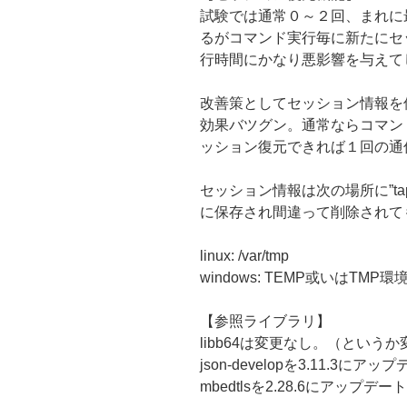
試験では通常０～２回、まれに
るがコマンド実行毎に新たにセ
行時間にかなり悪影響を与えて
改善策としてセッション情報を
効果バツグン。通常ならコマン
ッション復元できれば１回の通
セッション情報は次の場所に”tapo2
に保存され間違って削除されて
linux: /var/tmp
windows: TEMP或いはTM
【参照ライブラリ】
libb64は変更なし。（という
json-developを3.11.3にア
mbedtlsを2.28.6にアップデー