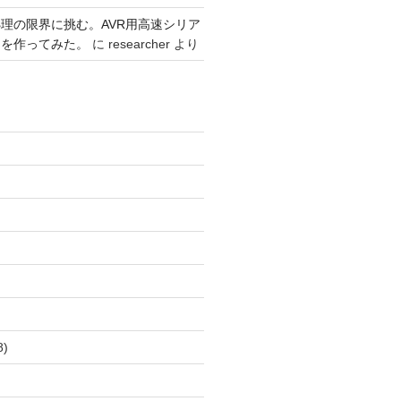
理の限界に挑む。AVR用高速シリア
リを作ってみた。
に
researcher
より
)
8)
)