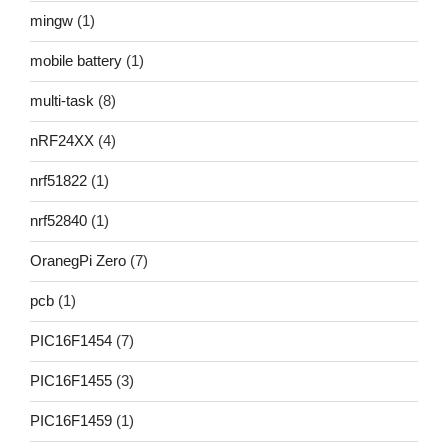
mingw
(1)
mobile battery
(1)
multi-task
(8)
nRF24XX
(4)
nrf51822
(1)
nrf52840
(1)
OranegPi Zero
(7)
pcb
(1)
PIC16F1454
(7)
PIC16F1455
(3)
PIC16F1459
(1)