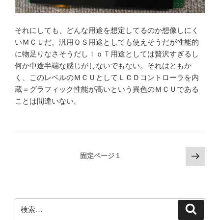
それにしても、どんな用途を想定してるのか想像しにく
いＭＣＵだ。汎用ＯＳ用途としても使えそうだが性能的
に物足りなさそうだしＩｏＴ用途としては贅沢すぎるし
何か中途半端な感じがしないでもない。それはともか
く、このレベルのＭＣＵとしてＬＣＤコントローラを内
蔵＝グラフィック性能が高いという異色のＭＣＵである
ことは間違いない。
投
次
固定ページ
1
の
稿
ペ
の
ー
ペ
ジ
検
検
ー
索
索: