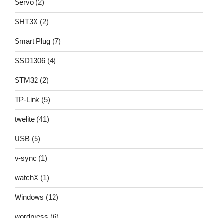
Servo
(2)
SHT3X
(2)
Smart Plug
(7)
SSD1306
(4)
STM32
(2)
TP-Link
(5)
twelite
(41)
USB
(5)
v-sync
(1)
watchX
(1)
Windows
(12)
wordpress
(6)