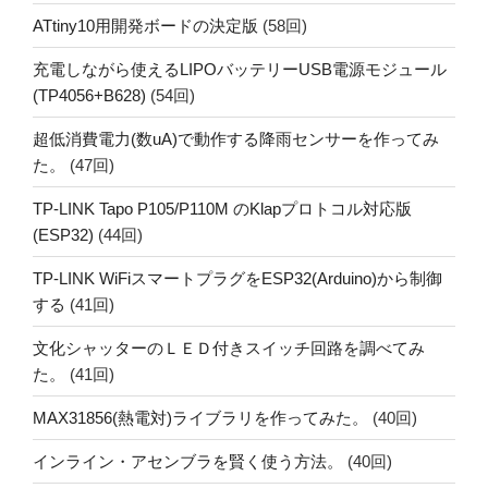
ATtiny10用開発ボードの決定版
(58回)
充電しながら使えるLIPOバッテリーUSB電源モジュール
(TP4056+B628)
(54回)
超低消費電力(数uA)で動作する降雨センサーを作ってみ
た。
(47回)
TP-LINK Tapo P105/P110M のKlapプロトコル対応版
(ESP32)
(44回)
TP-LINK WiFiスマートプラグをESP32(Arduino)から制御
する
(41回)
文化シャッターのＬＥＤ付きスイッチ回路を調べてみ
た。
(41回)
MAX31856(熱電対)ライブラリを作ってみた。
(40回)
インライン・アセンブラを賢く使う方法。
(40回)