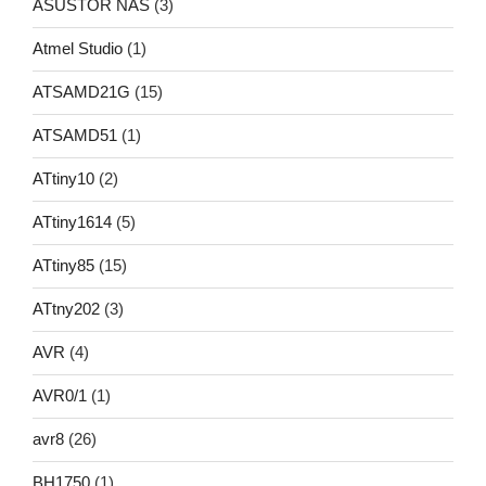
ASUSTOR NAS
(3)
Atmel Studio
(1)
ATSAMD21G
(15)
ATSAMD51
(1)
ATtiny10
(2)
ATtiny1614
(5)
ATtiny85
(15)
ATtny202
(3)
AVR
(4)
AVR0/1
(1)
avr8
(26)
BH1750
(1)