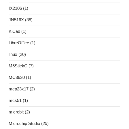
IX2106
(1)
JN516X
(38)
KiCad
(1)
LibreOffice
(1)
linux
(20)
M5StickC
(7)
MC3630
(1)
mcp23x17
(2)
mcs51
(1)
microbit
(2)
Microchip Studio
(29)