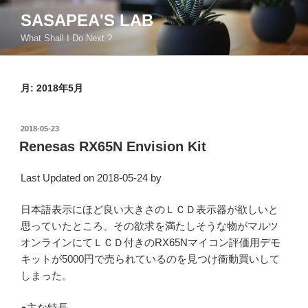
コ
SASAPEA'S LAB
ン
What Shall I Do Next ?
テ
ン
ツ
月:
2018年5月
へ
ス
キ
投
2018-05-23
ッ
稿
Renesas RX65N Envision Kit
日:
プ
Last Updated on 2018-05-24 by
日本語表示にほど良い大きさのＬＣＤ表示器が欲しいと
思っていたところ、その欲求を満たしそうな物がマルツ
オンラインにてＬＣＤ付きのRX65Nマイコン評価用デモ
キットが5000円で売られているのを見つけ衝動買いして
しまった。
●主な特長