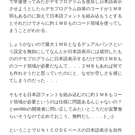
で早速使ってみたがデモプログラムを改良し日本語表示
させようとしたらデモプログラム自体のコードが１ＭＢ
弱もあるのに加えて日本語フォントを組み込もうとする
とそれだけでさらに約１ＭＢものコード領域を使ってし
まうことがわかる。
しょうがないので最大１ＭＢとなるデュアルバンクとい
う設定を無効にしてなんとか日本語表示には成功したも
ののデモプログラムに日本語表示するだけで約２ＭＢも
のコード領域が必要だなんて．．．２ＭＢもあれば何で
も作れそうだと思っていたのにと、なぜか空しさを感じ
てしまうのだった．．．
そもそも日本語フォントを組み込むのに約１ＭＢもコー
ド領域が必要というのは仕様に問題あるんじゃないの？
とemWinの開発者に問い正してみたいところだが反撃食
らいそうなので止めておこう。無料だし．．．(-_-;)
ということでＵＮＩＣＯＤＥベースの日本語表示を自作