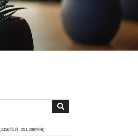
検
索
50回/月, 291/298投稿)