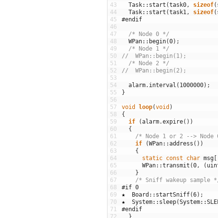
43
Task
::
start
(
task0
,
sizeof
(
44
Task
::
start
(
task1
,
sizeof
(
45
#endif
46
47
/* Node 0 */
48
WPan
::
begin
(
0
)
;
49
/* Node 1 */
50
//  WPan::begin(1);
51
/* Node 2 */
52
//  WPan::begin(2);
53
54
alarm
.
interval
(
1000000
)
;
55
}
56
57
void
loop
(
void
)
58
{
59
if
(
alarm
.
expire
(
)
)
60
{
61
/* Node 1 or 2 --> Node 
62
if
(
WPan
::
address
(
)
)
63
{
64
static
const
char
msg
[
65
WPan
::
transmit
(
0
,
(
uin
66
}
67
/* Sniff wakeup sample *
68
#if 0
69
★
Board
::
startSniff
(
6
)
;
70
★
System
::
sleep
(
System
::
SLE
71
#endif
72
}