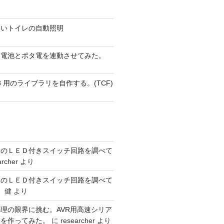
ないトイレの自動照明
蓄電池とポタ電を連動させてみた。
 AVR8 用のライブラリを自作する。(TCF)
ーのＬＥＤ付きスイッチ回路を調べて
archer
より
ーのＬＥＤ付きスイッチ回路を調べて
 健
より
理の限界に挑む。AVR用高速シリア
リを作ってみた。
に
researcher
より