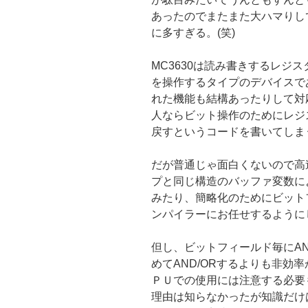
あったのでまたまた大ハマりし
に多すぎる。(笑)
MC3630は読み書きするレジ
を操作するタイプのデバイスで
れた機能も結構あったりして対
人ならビット操作のためにレジス
戻すというコードを書いてしま
だが普通じゃ面白くないので高
プと同じ構造のバッファ変数に
みたり、簡略化のためにビット
ンパイラーにお任せするように
但し、ビットフィールド毎にAN
めてAND/ORするよりも非効
ＰＵでの使用には注意する必要
理由は知らなかったが知識だけ