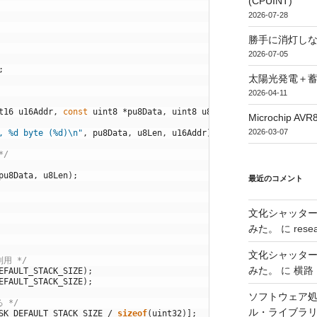
(CPUINT)
2026-07-28
勝手に消灯し
2026-07-05
;
太陽光発電＋
2026-04-11
t16
u16Addr
,
const
uint8
*
pu8Data
,
uint8
u8Len
)
Microchip
2026-03-07
, %d byte (%d)\n"
,
pu8Data
,
u8Len
,
u16Addr
)
;
*/
pu8Data
,
u8Len
)
;
最近のコメント
文化シャッタ
みた。
に
rese
文化シャッタ
用 */
みた。
に
横路
EFAULT_STACK_SIZE
)
;
EFAULT_STACK_SIZE
)
;
ソフトウェア処
 */
ル・ライブラ
SK_DEFAULT_STACK_SIZE
/
sizeof
(
uint32
)
]
;