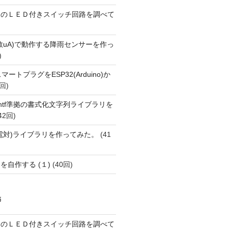
ーのＬＥＤ付きスイッチ回路を調べて
数uA)で動作する降雨センサーを作っ
)
FiスマートプラグをESP32(Arduino)か
回)
printf準拠の書式化文字列ライブラリを
42回)
(熱電対)ライブラリを作ってみた。
(41
を自作する (１)
(40回)
稿
ーのＬＥＤ付きスイッチ回路を調べて