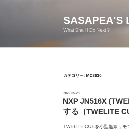
コ
ン
テ
SASAPEA'S 
ン
What Shall I Do Next ?
ツ
へ
ス
キ
ッ
プ
カテゴリー:
MC3630
投
2022-05-28
稿
NXP JN516X (
日:
する（TWELITE CU
TWELITE CUEを小型無線