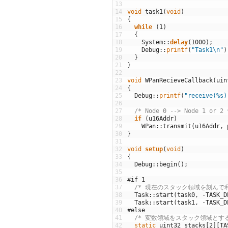
13
14
void
task1
(
void
)
15
{
16
while
(
1
)
17
{
18
System
::
delay
(
1000
)
;
19
Debug
::
printf
(
"Task1\n"
)
20
}
21
}
22
23
void
WPanRecieveCallback
(
uin
24
{
25
Debug
::
printf
(
"receive(%s)
26
27
/* Node 0 --> Node 1 or 2 
28
if
(
u16Addr
)
29
WPan
::
transmit
(
u16Addr
,
30
}
31
32
void
setup
(
void
)
33
{
34
Debug
::
begin
(
)
;
35
36
#if 1
37
/* 現在のスタック領域を刻んで利
38
Task
::
start
(
task0
,
-
TASK_D
39
Task
::
start
(
task1
,
-
TASK_D
40
#else
41
/* 変数領域をスタック領域とする
42
static
uint32
stacks
[
2
]
[
TA