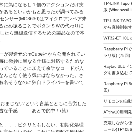
TP-LINK Tap
常に気になるし１個のアクションだけ実
版 (Windows/Li
があるといいかもと思ったが調べてみる
ンサー(MC3630)はマイクロアンペア未
TP-LINK TAPO
るため振ることでボタンＳＷの代わりに
から直接制御
出したら無線送信するための製品なので本
WT32-ETH0
。
Raspberry
バーが製造元のmCube社から公開されてい
ラリ版)
(78回)
品毎に微妙に異なる仕様に対応するためな
Raytac BL
っていることに加えて余計なコードが入
ダを書き込む
(
なんとなく使う気にはならなかった。さ
有名そうなのに独自ドライバーを書いて
Raspberry P
回)
リモコンの自
”おまじない”という言葉とともに苦労した
吉な予感．．．あとで的中！(笑)
ATtiny10
充電しながら使
と．．．ピクリともしない。初期化処理
ュール(TP4056
も言わないのだ。これには複数の原因が