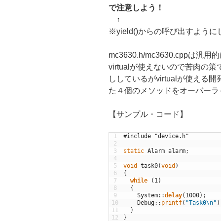
で注意しよう！
↑
※yield()からの呼び出すよ
mc3630.h/mc3630.cpp
virtualが使えないので苦肉
ししているがvirtualが使える開
た４個のメソッドをオーバーラ
【サンプル・コード】
1
#include "device.h"
2
3
static
Alarm
alarm
;
4
5
void
task0
(
void
)
6
{
7
while
(
1
)
8
{
9
System
::
delay
(
1000
)
;
10
Debug
::
printf
(
"Task0\n"
)
11
}
12
}