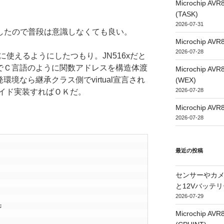
Microchip
(TASK)
2026-07-31
うにしたので普段は意識しなくても良い。
Microchip
2026-07-28
は汎用的に使えるようにしたつもり。JN516xだと
の策でＣ言語のように関数アドレスを構造体渡
Microchip
発環境なら継承クラス側でvirtual宣言され
(WEX)
2026-07-28
イド実装すればＯＫだ。
Microchip
2026-07-28
最近の投稿
センサーやカ
と12Vバッテ
2026-07-29
;
Microchip