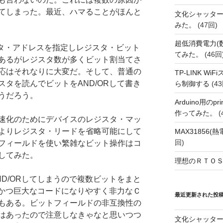
てしまった。最近、ハマることがほんと
文化シャッタ
みた。
(47回)
超低消費電力(
スタ・アドレスを指定しレジスタ・ビット
てみた。
(46回
あるがレジスタ数が多くビット割当てさ
応はそれなりに大変だ。そして、普通の
TP-LINK Wi
タを読んでビットをAND/ORして書き
ら制御する
(43
うだろう。
Arduino用の
作ってみた。
(
速化のためにデバイスのレジスタ・マッ
よりレジスタ・リードを省略可能にして
MAX31856
回)
フィールドを使い繁雑なビット操作はコ
してみた。
理想のＲＴＯＳ
D/ORしてしまうので複数ビットをまと
率かつ巨大なコードになりやすく非力なＣ
最近更新された投
もある。ビットフィールドの非互換性の
はあったので注意しなきゃなと思いつつ
文化シャッタ