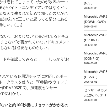
かり忘れてしまっていたのが敗因の一つ
みた。
るがバイト・エンディアンではなくビッ
2026-08-06
るなんて生まれて初めて知ったのだがハ
Microchip
無知或いは正しいと思ってる部分にある
(DOWNLOAD)
。(-_-;)
2026-08-04
Microchip
ない”。”おまじない”と書かれてるドキュ
(CPUINT)
おまじない”が書かれていないドキュメント
2026-08-04
まじない”は必要なものらしい。
Microchip
(CONFIG)
ードを確認してみると．．．しっかり”お
2026-08-01
Microchip
内蔵されている各周辺チップに対応したボー
(USART)
ド・クラスを使うとLED制御やウォッチ
2026-08-01
ー(DRV5032FD)、加速度センサー
センサーやカ
るので便利かも。
と12Vバッテ
2026-08-01
び出しがないと約100秒後にリセットがかかるの