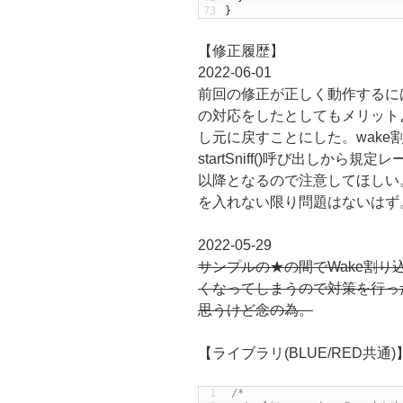
73
}
【修正履歴】
2022-06-01
前回の修正が正しく動作するに
の対応をしたとしてもメリット
し元に戻すことにした。wak
startSniff()呼び出しから規
以降となるので注意してほしい。star
を入れない限り問題はないはず
2022-05-29
サンプルの★の間でWake割
くなってしまうので対策を行っ
思うけど念の為。
【ライブラリ(BLUE/RED共通)
1
/*