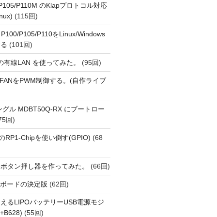
o P105/P110M のKlapプロトコル対応
nux)
(115回)
 P100/P105/P110をLinux/Windows
する
(101回)
1 の有線LAN を使ってみた。
(95回)
 PiでFANをPWM制御する。(自作ライブ
Eドングル MDBT50Q-RX にブートロー
75回)
i 5のRP1-Chipを使い倒す(GPIO)
(68
動ボタン押し器を作ってみた。
(66回)
用開発ボードの決定版
(62回)
えるLIPOバッテリーUSB電源モジ
+B628)
(55回)