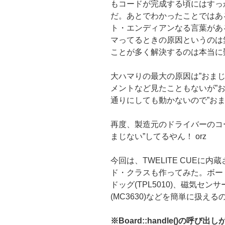
もコードが完成する頃にはすっ
だ。あとでわかったことではあ
ト・エンディアンなる言葉があ
マってるときの原因というのは
ことが多く解決するのは本当に難しい
大ハマりの最大の原因は”おまじ
メントなど見たこともないが”
通りにしても動かないので”お
再度、製造元のドライバーのコ
まじない”してるやん！ orz
今回は、TWELITE CUEに
ド・クラスも作ってみた。ボー
ドッグ(TPL5010)、磁気センサ
(MC3630)などを簡単に扱え
※Board::handle()の呼