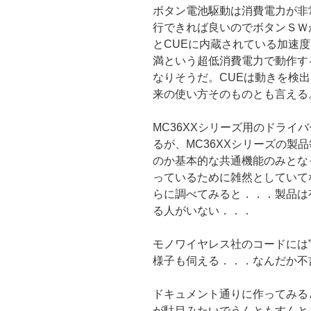
ボタン電池駆動は消費電力が非
行できれば良いのでボタンＳＷ
とCUEに内蔵されている加速度セ
満という超低消費電力で動作す
なりそうだ。CUEは動きを検
来の使い方そのものとも言える
MC36XXシリーズ用のドライ
るが、MC36XXシリーズの製
のか基本的な共通機能のみとな
っているために雑然としていて
らに調べてみると．．．製品は
る人がいない．．．
モノワイヤレス社のコードには
様子も伺える．．．なんだか不
ドキュメント通りに作ってみる
が駄目みたいでうんともすんと