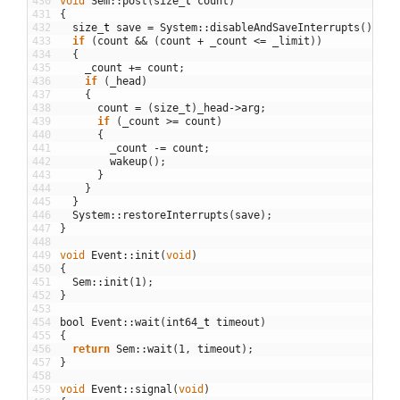
430
void
Sem
::
post
(
size
_
t
count
)
431
{
432
size
_
t
save
=
System
::
disableAndSaveInterrupts
(
)
;
433
if
(
count
&&
(
count
+
_count
<=
_limit
)
)
434
{
435
_count
+=
count
;
436
if
(
_head
)
437
{
438
count
=
(
size_t
)
_head
->
arg
;
439
if
(
_count
>=
count
)
440
{
441
_count
-=
count
;
442
wakeup
(
)
;
443
}
444
}
445
}
446
System
::
restoreInterrupts
(
save
)
;
447
}
448
449
void
Event
::
init
(
void
)
450
{
451
Sem
::
init
(
1
)
;
452
}
453
454
bool
Event
::
wait
(
int64
_
t
timeout
)
455
{
456
return
Sem
::
wait
(
1
,
timeout
)
;
457
}
458
459
void
Event
::
signal
(
void
)