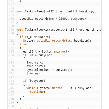
221
}
222
}
223
224
void
Task
::
sleep
(
int32
_
t
ms
,
uint8
_
t
busyLoop
)
225
{
226
sleepMicroseconds
(
ms
*
1000L
,
busyLoop
)
;
227
}
228
229
void
Task
::
sleepMicroseconds
(
int32
_
t
us
,
uint8
_
t
busyL
230
{
231
if
(
!
_curr
->
start
)
232
System
::
delayMicroseconds
(
us
,
busyLoop
)
;
233
else
234
{
235
uint32
t
=
System
::
micros
(
)
;
236
if
(
us
>
busyLoop
)
237
{
238
Sync
sync
;
239
sync
.
init
(
)
;
240
sync
.
sleep
(
us
-=
busyLoop
)
;
241
t
+=
us
;
242
}
243
if
(
busyLoop
)
244
{
245
while
(
System
::
micros
(
)
-
t
<
busyLoop
)
246
continue
;
247
}
248
}
249
}
250