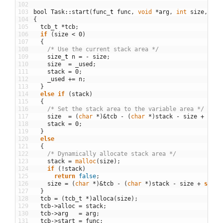
102
103
bool
Task
::
start
(
func
_
t
func
,
void
*
arg
,
int
size
,
voi
104
{
105
tcb_t
*
tcb
;
106
if
(
size
<
0
)
107
{
108
/* Use the current stack area */
109
size
_
t
n
=
-
size
;
110
size
=
_used
;
111
stack
=
0
;
112
_used
+=
n
;
113
}
114
else
if
(
stack
)
115
{
116
/* Set the stack area to the variable area */
117
size
=
(
char
*
)
&
tcb
-
(
char
*
)
stack
-
size
+
size
118
stack
=
0
;
119
}
120
else
121
{
122
/* Dynamically allocate stack area */
123
stack
=
malloc
(
size
)
;
124
if
(
!
stack
)
125
return
false
;
126
size
=
(
char
*
)
&
tcb
-
(
char
*
)
stack
-
size
+
sizeo
127
}
128
tcb
=
(
tcb_t
*
)
alloca
(
size
)
;
129
tcb
->
alloc
=
stack
;
130
tcb
->
arg
=
arg
;
131
tcb
->
start
=
func
;