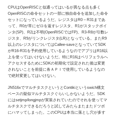
CPUはOpenRISCと似通ってはいるが異なる点も多く
OpenRISCの命令セットの一部に独自命令を追加した命令
セットになっているようだ。レジスタはR0 – R31まであ
って、R0が常にゼロを返すレジスタ、R1がスタックポイ
ンタ(SP)、R2は不明(OpenRISCではFP)、R3-R8が引数レ
ジスタ、R9がリンクレジスタ(LR)となっている。またR9
以上のレジスタについてはCallee-saveとなっていてSDK
がR16-R31を予約使用しているようなのでアプリはR16以
上を使ってはいけないようだ。特にR16はペリフェラルへ
アクセスするためにSDKの初期化で設定された後は変更
されないことを前提に各ＡＰＩで使用しているようなの
で絶対変更してはいけない。
JN516xでマルチタスクというとContikiというswich構文
ベースの疑似マルチタスクぐらいしかないようだ。SDK
にはsetjmp/longjmpが実装されていたのでそれを使ってマ
ルチタスクできるだろうと試してみたらまたまたドツボ
にハマッてしまった。このCPUは本当に落とし穴が多す