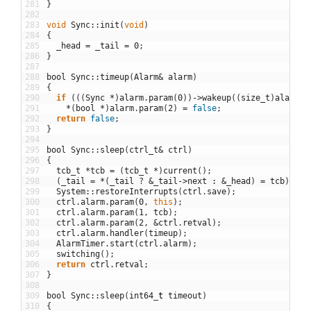
281
}
282
283
void
Sync
::
init
(
void
)
284
{
285
_head
=
_tail
=
0
;
286
}
287
288
bool
Sync
::
timeup
(
Alarm
&
alarm
)
289
{
290
if
(
(
(
Sync
*
)
alarm
.
param
(
0
)
)
->
wakeup
(
(
size_t
)
alarm
.
p
291
*
(
bool
*
)
alarm
.
param
(
2
)
=
false
;
292
return
false
;
293
}
294
295
bool
Sync
::
sleep
(
ctrl_t
&
ctrl
)
296
{
297
tcb_t
*
tcb
=
(
tcb_t
*
)
current
(
)
;
298
(
_tail
=
*
(
_tail
?
&
_tail
->
next
:
&
_head
)
=
tcb
)
->
ne
299
System
::
restoreInterrupts
(
ctrl
.
save
)
;
300
ctrl
.
alarm
.
param
(
0
,
this
)
;
301
ctrl
.
alarm
.
param
(
1
,
tcb
)
;
302
ctrl
.
alarm
.
param
(
2
,
&
ctrl
.
retval
)
;
303
ctrl
.
alarm
.
handler
(
timeup
)
;
304
AlarmTimer
.
start
(
ctrl
.
alarm
)
;
305
switching
(
)
;
306
return
ctrl
.
retval
;
307
}
308
309
bool
Sync
::
sleep
(
int64
_
t
timeout
)
310
{