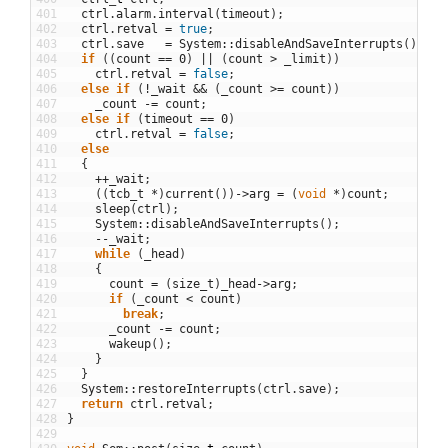
401
ctrl
.
alarm
.
interval
(
timeout
)
;
402
ctrl
.
retval
=
true
;
403
ctrl
.
save
=
System
::
disableAndSaveInterrupts
(
)
;
404
if
(
(
count
==
0
)
||
(
count
>
_limit
)
)
405
ctrl
.
retval
=
false
;
406
else
if
(
!
_wait
&&
(
_count
>=
count
)
)
407
_count
-=
count
;
408
else
if
(
timeout
==
0
)
409
ctrl
.
retval
=
false
;
410
else
411
{
412
++
_wait
;
413
(
(
tcb_t
*
)
current
(
)
)
->
arg
=
(
void
*
)
count
;
414
sleep
(
ctrl
)
;
415
System
::
disableAndSaveInterrupts
(
)
;
416
--
_wait
;
417
while
(
_head
)
418
{
419
count
=
(
size_t
)
_head
->
arg
;
420
if
(
_count
<
count
)
421
break
;
422
_count
-=
count
;
423
wakeup
(
)
;
424
}
425
}
426
System
::
restoreInterrupts
(
ctrl
.
save
)
;
427
return
ctrl
.
retval
;
428
}
429