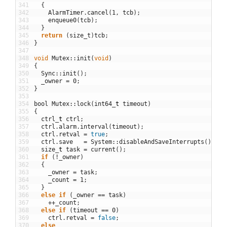
341
{
342
AlarmTimer
.
cancel
(
1
,
tcb
)
;
343
enqueue0
(
tcb
)
;
344
}
345
return
(
size_t
)
tcb
;
346
}
347
348
void
Mutex
::
init
(
void
)
349
{
350
Sync
::
init
(
)
;
351
_owner
=
0
;
352
}
353
354
bool
Mutex
::
lock
(
int64
_
t
timeout
)
355
{
356
ctrl
_
t
ctrl
;
357
ctrl
.
alarm
.
interval
(
timeout
)
;
358
ctrl
.
retval
=
true
;
359
ctrl
.
save
=
System
::
disableAndSaveInterrupts
(
)
;
360
size
_
t
task
=
current
(
)
;
361
if
(
!
_owner
)
362
{
363
_owner
=
task
;
364
_count
=
1
;
365
}
366
else
if
(
_owner
==
task
)
367
++
_count
;
368
else
if
(
timeout
==
0
)
369
ctrl
.
retval
=
false
;
370
else