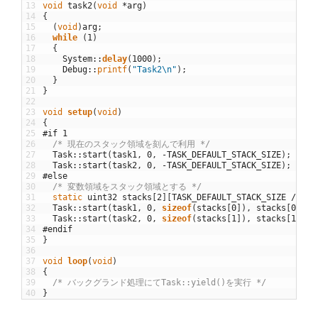
13
void
task2
(
void
*
arg
)
14
{
15
(
void
)
arg
;
16
while
(
1
)
17
{
18
System
::
delay
(
1000
)
;
19
Debug
::
printf
(
"Task2\n"
)
;
20
}
21
}
22
23
void
setup
(
void
)
24
{
25
#if 1
26
/* 現在のスタック領域を刻んで利用 */
27
Task
::
start
(
task1
,
0
,
-
TASK_DEFAULT_STACK_SIZE
)
;
28
Task
::
start
(
task2
,
0
,
-
TASK_DEFAULT_STACK_SIZE
)
;
29
#else
30
/* 変数領域をスタック領域とする */
31
static
uint32
stacks
[
2
]
[
TASK_DEFAULT_STACK_SIZE
/
siz
32
Task
::
start
(
task1
,
0
,
sizeof
(
stacks
[
0
]
)
,
stacks
[
0
]
)
;
33
Task
::
start
(
task2
,
0
,
sizeof
(
stacks
[
1
]
)
,
stacks
[
1
]
)
;
34
#endif
35
}
36
37
void
loop
(
void
)
38
{
39
/* バックグランド処理にてTask::yield()を実行 */
40
}