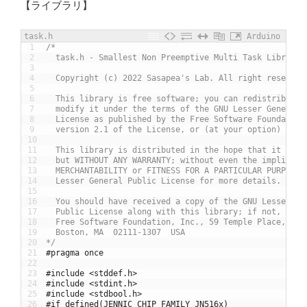
【ライブラリ】
task.h
Arduino
1
/*
2
  task.h - Smallest Non Preemptive Multi Task Library 
3
4
  Copyright (c) 2022 Sasapea's Lab. All right reserved
5
6
  This library is free software; you can redistribute 
7
  modify it under the terms of the GNU Lesser General 
8
  License as published by the Free Software Foundation
9
  version 2.1 of the License, or (at your option) any 
10
11
  This library is distributed in the hope that it will
12
  but WITHOUT ANY WARRANTY; without even the implied w
13
  MERCHANTABILITY or FITNESS FOR A PARTICULAR PURPOSE.
14
  Lesser General Public License for more details.
15
16
  You should have received a copy of the GNU Lesser Ge
17
  Public License along with this library; if not, writ
18
  Free Software Foundation, Inc., 59 Temple Place, Sui
19
  Boston, MA  02111-1307  USA
20
*/
21
#pragma once
22
23
#include <stddef.h>
24
#include <stdint.h>
25
#include <stdbool.h>
26
#if defined(JENNIC_CHIP_FAMILY_JN516x)