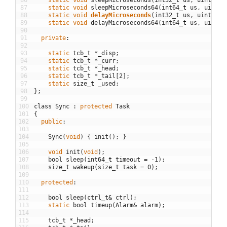
87
static
void
sleepMicroseconds64
(
int64
_
t
us
,
uint8
_
88
static
void
delayMicroseconds
(
int32
_
t
us
,
uint8
bu
89
static
void
delayMicroseconds64
(
int64
_
t
us
,
uint8
_
90
91
private
:
92
93
static
tcb_t
*
_disp
;
94
static
tcb_t
*
_curr
;
95
static
tcb_t
*
_head
;
96
static
tcb_t
*
_tail
[
2
]
;
97
static
size
_
t
_used
;
98
}
;
99
100
class
Sync
:
protected
Task
101
{
102
public
:
103
104
Sync
(
void
)
{
init
(
)
;
}
105
106
void
init
(
void
)
;
107
bool
sleep
(
int64
_
t
timeout
=
-
1
)
;
108
size
_
t
wakeup
(
size
_
t
task
=
0
)
;
109
110
protected
:
111
112
bool
sleep
(
ctrl_t
&
ctrl
)
;
113
static
bool
timeup
(
Alarm
&
alarm
)
;
114
115
tcb_t
*
_head
;