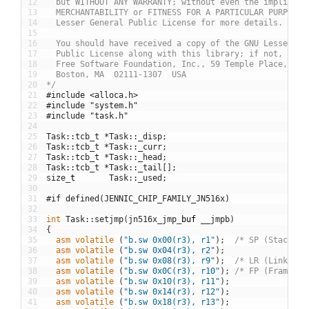
12
  but WITHOUT ANY WARRANTY; without even the implied w
13
  MERCHANTABILITY or FITNESS FOR A PARTICULAR PURPOSE.
14
  Lesser General Public License for more details.
15
16
  You should have received a copy of the GNU Lesser Ge
17
  Public License along with this library; if not, writ
18
  Free Software Foundation, Inc., 59 Temple Place, Sui
19
  Boston, MA  02111-1307  USA
20
*/
21
#include <alloca.h>
22
#include "system.h"
23
#include "task.h"
24
25
Task
::
tcb_t
*
Task
::
_disp
;
26
Task
::
tcb_t
*
Task
::
_curr
;
27
Task
::
tcb_t
*
Task
::
_head
;
28
Task
::
tcb_t
*
Task
::
_tail
[
]
;
29
size
_
t
Task
::
_used
;
30
31
#if defined(JENNIC_CHIP_FAMILY_JN516x)
32
33
int
Task
::
setjmp
(
jn516x_jmp
_
buf
__jmpb
)
34
{
35
asm
volatile
(
"b.sw 0x00(r3), r1"
)
;
/* SP (Stack po
36
asm
volatile
(
"b.sw 0x04(r3), r2"
)
;
37
asm
volatile
(
"b.sw 0x08(r3), r9"
)
;
/* LR (Link add
38
asm
volatile
(
"b.sw 0x0C(r3), r10"
)
;
/* FP (Frame po
39
asm
volatile
(
"b.sw 0x10(r3), r11"
)
;
40
asm
volatile
(
"b.sw 0x14(r3), r12"
)
;
41
asm
volatile
(
"b.sw 0x18(r3), r13"
)
;