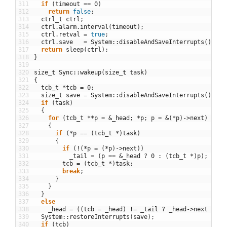
311
if
(
timeout
==
0
)
312
return
false
;
313
ctrl
_
t
ctrl
;
314
ctrl
.
alarm
.
interval
(
timeout
)
;
315
ctrl
.
retval
=
true
;
316
ctrl
.
save
=
System
::
disableAndSaveInterrupts
(
)
;
317
return
sleep
(
ctrl
)
;
318
}
319
320
size
_
t
Sync
::
wakeup
(
size
_
t
task
)
321
{
322
tcb_t
*
tcb
=
0
;
323
size
_
t
save
=
System
::
disableAndSaveInterrupts
(
)
;
324
if
(
task
)
325
{
326
for
(
tcb_t
*
*
p
=
&
_head
;
*
p
;
p
=
&
(
*
p
)
->
next
)
327
{
328
if
(
*
p
==
(
tcb_t
*
)
task
)
329
{
330
if
(
!
(
*
p
=
(
*
p
)
->
next
)
)
331
_tail
=
(
p
==
&
_head
?
0
:
(
tcb_t
*
)
p
)
;
332
tcb
=
(
tcb_t
*
)
task
;
333
break
;
334
}
335
}
336
}
337
else
338
_head
=
(
(
tcb
=
_head
)
!=
_tail
?
_head
->
next
:
_t
339
System
::
restoreInterrupts
(
save
)
;
340
if
(
tcb
)