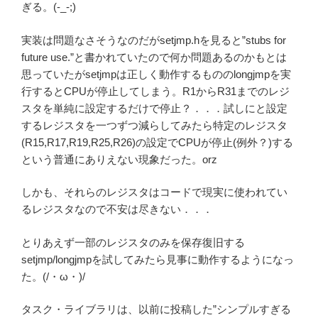
ぎる。(-_-;)
実装は問題なさそうなのだがsetjmp.hを見ると”stubs for
future use.”と書かれていたので何か問題あるのかもとは
思っていたがsetjmpは正しく動作するもののlongjmpを実
行するとCPUが停止してしまう。R1からR31までのレジ
スタを単純に設定するだけで停止？．．．試しにと設定
するレジスタを一つずつ減らしてみたら特定のレジスタ
(R15,R17,R19,R25,R26)の設定でCPUが停止(例外？)する
という普通にありえない現象だった。orz
しかも、それらのレジスタはコードで現実に使われてい
るレジスタなので不安は尽きない．．．
とりあえず一部のレジスタのみを保存復旧する
setjmp/longjmpを試してみたら見事に動作するようになっ
た。(/・ω・)/
タスク・ライブラリは、以前に投稿した”シンプルすぎる