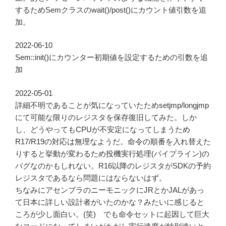
するためSemクラスのwait()/post()にカウント値引数を追
加。
2022-06-10
Sem::init()にカウンター初期値を設定するための引数を追
加
2022-05-01
詳細不明であることが気になっていたためsetjmp/longjmp
にて可能な限りのレジスタを保存復旧してみた。しか
し、どうやってもCPUが不安定になってしまうため
R17/R19の対応は無理なようだ。命令の順番を入れ替えた
りすると挙動が変わるため投機実行処理(パイプライン)の
バグなのかもしれない。R16以降のレジスタがSDKの予約
レジスタであるなら問題にはならないはず。
ちなみにアセンブラのニーモニックにJRとかJALがあっ
て日本に詳しい設計者がいたのかな？みたいに感じると
ころが少し面白い。(笑) でも命令セットに起因して巨大