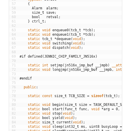
57
{
58
Alarm
alarm
;
59
size
_
t
save
;
60
bool
retval
;
61
}
ctrl_t
;
62
63
static
void
enqueue0
(
tcb_t
*
tcb
)
;
64
static
void
enqueue1
(
tcb_t
*
tcb
)
;
65
static
tcb_t
*
dequeue
(
void
)
;
66
static
void
switching
(
void
)
;
67
static
void
dispatch
(
void
)
;
68
69
#if defined(JENNIC_CHIP_FAMILY_JN516x)
70
71
static
int
setjmp
(
jn516x_jmp
_
buf
__jmpb
)
__attribu
72
static
void
longjmp
(
jn516x_jmp
_
buf
__jmpb
,
int
__r
73
74
#endif
75
76
public
:
77
78
static
const
size
_
t
TCB_SIZE
=
sizeof
(
tcb_t
)
;
79
80
static
void
begin
(
size
_
t
size
=
TASK_DEFAULT_STACK
81
static
bool
start
(
func
_
t
func
,
void
*
arg
=
0
,
int
82
static
void
stop
(
void
)
;
83
static
bool
yield
(
void
)
;
84
static
size
_
t
current
(
void
)
;
85
static
void
sleep
(
int32
_
t
ms
,
uint8
busyLoop
=
0
)
;
86
static
void
sleepMicroseconds
(
int32
_
t
us
,
uint8
bu