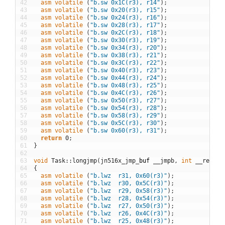
42
asm
volatile
(
"b.sw 0x1C(r3), r14"
)
;
43
asm
volatile
(
"b.sw 0x20(r3), r15"
)
;
44
asm
volatile
(
"b.sw 0x24(r3), r16"
)
;
45
asm
volatile
(
"b.sw 0x28(r3), r17"
)
;
46
asm
volatile
(
"b.sw 0x2C(r3), r18"
)
;
47
asm
volatile
(
"b.sw 0x30(r3), r19"
)
;
48
asm
volatile
(
"b.sw 0x34(r3), r20"
)
;
49
asm
volatile
(
"b.sw 0x38(r3), r21"
)
;
50
asm
volatile
(
"b.sw 0x3C(r3), r22"
)
;
51
asm
volatile
(
"b.sw 0x40(r3), r23"
)
;
52
asm
volatile
(
"b.sw 0x44(r3), r24"
)
;
53
asm
volatile
(
"b.sw 0x48(r3), r25"
)
;
54
asm
volatile
(
"b.sw 0x4C(r3), r26"
)
;
55
asm
volatile
(
"b.sw 0x50(r3), r27"
)
;
56
asm
volatile
(
"b.sw 0x54(r3), r28"
)
;
57
asm
volatile
(
"b.sw 0x58(r3), r29"
)
;
58
asm
volatile
(
"b.sw 0x5C(r3), r30"
)
;
59
asm
volatile
(
"b.sw 0x60(r3), r31"
)
;
60
return
0
;
61
}
62
63
void
Task
::
longjmp
(
jn516x_jmp
_
buf
__jmpb
,
int
__retval
64
{
65
asm
volatile
(
"b.lwz  r31, 0x60(r3)"
)
;
66
asm
volatile
(
"b.lwz  r30, 0x5C(r3)"
)
;
67
asm
volatile
(
"b.lwz  r29, 0x58(r3)"
)
;
68
asm
volatile
(
"b.lwz  r28, 0x54(r3)"
)
;
69
asm
volatile
(
"b.lwz  r27, 0x50(r3)"
)
;
70
asm
volatile
(
"b.lwz  r26, 0x4C(r3)"
)
;
71
asm
volatile
(
"b.lwz  r25, 0x48(r3)"
)
;