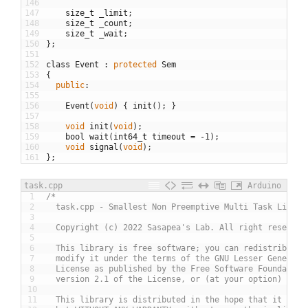
146
147
size
_
t
_limit
;
148
size
_
t
_count
;
149
size
_
t
_wait
;
150
}
;
151
152
class
Event
:
protected
Sem
153
{
154
public
:
155
156
Event
(
void
)
{
init
(
)
;
}
157
158
void
init
(
void
)
;
159
bool
wait
(
int64
_
t
timeout
=
-
1
)
;
160
void
signal
(
void
)
;
161
}
;
task.cpp
Arduino
1
/*
2
  task.cpp - Smallest Non Preemptive Multi Task Librar
3
4
  Copyright (c) 2022 Sasapea's Lab. All right reserved
5
6
  This library is free software; you can redistribute 
7
  modify it under the terms of the GNU Lesser General 
8
  License as published by the Free Software Foundation
9
  version 2.1 of the License, or (at your option) any 
10
11
  This library is distributed in the hope that it will