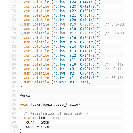
72
asm
volatile
(
"b.lwz  r24, 0x44(r3)"
)
;
73
asm
volatile
(
"b.lwz  r23, 0x40(r3)"
)
;
74
asm
volatile
(
"b.lwz  r22, 0x3C(r3)"
)
;
75
asm
volatile
(
"b.lwz  r21, 0x38(r3)"
)
;
76
asm
volatile
(
"b.lwz  r20, 0x34(r3)"
)
;
77
//asm volatile ("b.lwz  r19, 0x30(r3)"); /* CPU-BUG? *
78
asm
volatile
(
"b.lwz  r18, 0x2C(r3)"
)
;
79
//asm volatile ("b.lwz  r17, 0x28(r3)"); /* CPU-BUG? *
80
asm
volatile
(
"b.lwz  r16, 0x24(r3)"
)
;
81
asm
volatile
(
"b.lwz  r15, 0x20(r3)"
)
;
82
asm
volatile
(
"b.lwz  r14, 0x1C(r3)"
)
;
83
asm
volatile
(
"b.lwz  r13, 0x18(r3)"
)
;
84
asm
volatile
(
"b.lwz  r12, 0x14(r3)"
)
;
85
asm
volatile
(
"b.lwz  r11, 0x10(r3)"
)
;
86
asm
volatile
(
"b.lwz  r10, 0x0C(r3)"
)
;
/* FP (Frame 
87
asm
volatile
(
"b.lwz  r9,  0x08(r3)"
)
;
/* LR (Link a
88
asm
volatile
(
"b.lwz  r2,  0x04(r3)"
)
;
89
asm
volatile
(
"b.lwz  r1,  0x00(r3)"
)
;
/* SP (Stack 
90
asm
volatile
(
"b.mov  r3,  r4"
)
;
91
}
92
93
#endif
94
95
void
Task
::
begin
(
size
_
t
size
)
96
{
97
/* Registration of main task */
98
static
tcb
_
t
tcb
;
99
_curr
=
&
tcb
;
100
_used
=
size
;
101
}