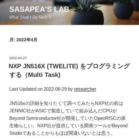
コ
SASAPEA'S LAB
ン
What Shall I Do Next ?
テ
ン
ツ
月:
2022年4月
へ
ス
キ
投
2022-04-27
ッ
稿
NXP JN516X (TWELITE) をプログラミング
日:
プ
する（Multi Task)
Last Updated on 2022-06-29 by
researcher
JN516xの詳細を知りたくて調べてみたらNXP社の前は
JENNIC社がASICで製造していて組み込んだCPUが
Beyond Semiconductor社が開発していたOpenRISCの派
生物らしい。NXP社が提供している開発ツールがBeyond
Studioであることからもほぼ間違いないとは思う。