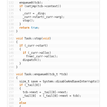
132
enqueue0
(
tcb
)
;
133
if
(
setjmp
(
tcb
->
context
)
)
134
{
135
_curr
=
_disp
;
136
_curr
->
start
(
_curr
->
arg
)
;
137
stop
(
)
;
138
}
139
return
true
;
140
}
141
142
void
Task
::
stop
(
void
)
143
{
144
if
(
_curr
->
start
)
145
{
146
if
(
_curr
->
alloc
)
147
free
(
_curr
->
alloc
)
;
148
dispatch
(
)
;
149
}
150
}
151
152
void
Task
::
enqueue0
(
tcb_t
*
tcb
)
153
{
154
size
_
t
save
=
System
::
disableAndSaveInterrupts
(
)
;
155
if
(
_tail
[
0
]
)
156
{
157
tcb
->
next
=
_tail
[
0
]
->
next
;
158
_tail
[
0
]
=
(
_tail
[
0
]
->
next
=
tcb
)
;
159
}
160
else
161
{