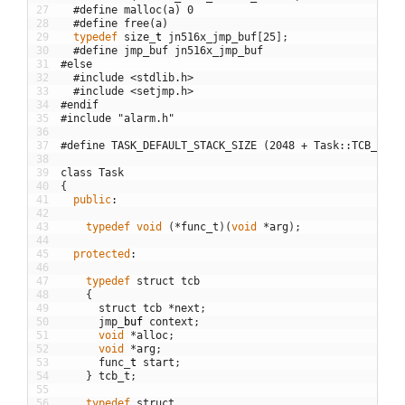
27
#define malloc(a) 0
28
#define free(a)
29
typedef
size
_
t
jn516x_jmp_buf
[
25
]
;
30
#define jmp_buf jn516x_jmp_buf
31
#else
32
#include <stdlib.h>
33
#include <setjmp.h>
34
#endif
35
#include "alarm.h"
36
37
#define TASK_DEFAULT_STACK_SIZE (2048 + Task::TCB_SIZE
38
39
class
Task
40
{
41
public
:
42
43
typedef
void
(
*
func_t
)
(
void
*
arg
)
;
44
45
protected
:
46
47
typedef
struct
tcb
48
{
49
struct
tcb
*
next
;
50
jmp
_
buf
context
;
51
void
*
alloc
;
52
void
*
arg
;
53
func
_
t
start
;
54
}
tcb_t
;
55
56
typedef
struct