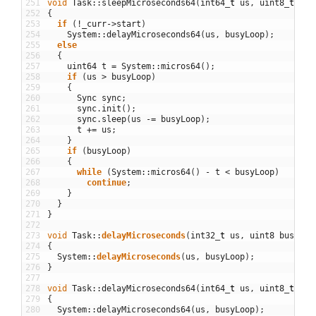
251
void
Task
::
sleepMicroseconds64
(
int64
_
t
us
,
uint8
_
t
bus
252
{
253
if
(
!
_curr
->
start
)
254
System
::
delayMicroseconds64
(
us
,
busyLoop
)
;
255
else
256
{
257
uint64
t
=
System
::
micros64
(
)
;
258
if
(
us
>
busyLoop
)
259
{
260
Sync
sync
;
261
sync
.
init
(
)
;
262
sync
.
sleep
(
us
-=
busyLoop
)
;
263
t
+=
us
;
264
}
265
if
(
busyLoop
)
266
{
267
while
(
System
::
micros64
(
)
-
t
<
busyLoop
)
268
continue
;
269
}
270
}
271
}
272
273
void
Task
::
delayMicroseconds
(
int32
_
t
us
,
uint8
busyLoo
274
{
275
System
::
delayMicroseconds
(
us
,
busyLoop
)
;
276
}
277
278
void
Task
::
delayMicroseconds64
(
int64
_
t
us
,
uint8
_
t
bus
279
{
280
System
::
delayMicroseconds64
(
us
,
busyLoop
)
;