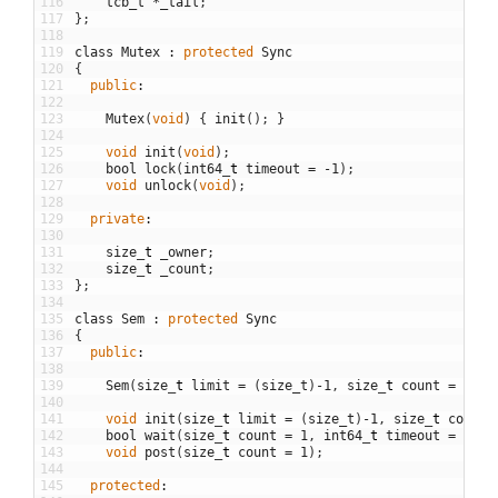
116
tcb_t
*
_tail
;
117
}
;
118
119
class
Mutex
:
protected
Sync
120
{
121
public
:
122
123
Mutex
(
void
)
{
init
(
)
;
}
124
125
void
init
(
void
)
;
126
bool
lock
(
int64
_
t
timeout
=
-
1
)
;
127
void
unlock
(
void
)
;
128
129
private
:
130
131
size
_
t
_owner
;
132
size
_
t
_count
;
133
}
;
134
135
class
Sem
:
protected
Sync
136
{
137
public
:
138
139
Sem
(
size
_
t
limit
=
(
size_t
)
-
1
,
size
_
t
count
=
0
)
{
140
141
void
init
(
size
_
t
limit
=
(
size_t
)
-
1
,
size
_
t
count
142
bool
wait
(
size
_
t
count
=
1
,
int64
_
t
timeout
=
-
1
)
;
143
void
post
(
size
_
t
count
=
1
)
;
144
145
protected
: