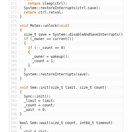
371
return
sleep
(
ctrl
)
;
372
System
::
restoreInterrupts
(
ctrl
.
save
)
;
373
return
ctrl
.
retval
;
374
}
375
376
void
Mutex
::
unlock
(
void
)
377
{
378
size
_
t
save
=
System
::
disableAndSaveInterrupts
(
)
;
379
if
(
_owner
==
current
(
)
)
380
{
381
if
(
--
_count
==
0
)
382
{
383
_owner
=
wakeup
(
)
;
384
_count
=
1
;
385
}
386
}
387
System
::
restoreInterrupts
(
save
)
;
388
}
389
390
void
Sem
::
init
(
size
_
t
limit
,
size
_
t
count
)
391
{
392
Sync
::
init
(
)
;
393
_limit
=
limit
;
394
_count
=
count
;
395
_wait
=
0
;
396
}
397
398
bool
Sem
::
wait
(
size
_
t
count
,
int64
_
t
timeout
)
399
{
400
ctrl
_
t
ctrl
;