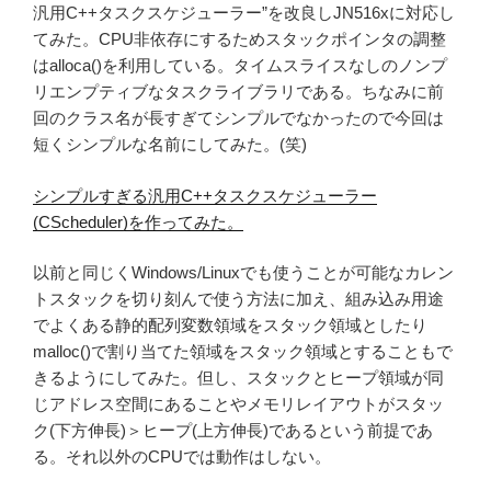
汎用C++タスクスケジューラー”を改良しJN516xに対応し
てみた。CPU非依存にするためスタックポインタの調整
はalloca()を利用している。タイムスライスなしのノンプ
リエンプティブなタスクライブラリである。ちなみに前
回のクラス名が長すぎてシンプルでなかったので今回は
短くシンプルな名前にしてみた。(笑)
シンプルすぎる汎用C++タスクスケジューラー
(CScheduler)を作ってみた。
以前と同じくWindows/Linuxでも使うことが可能なカレン
トスタックを切り刻んで使う方法に加え、組み込み用途
でよくある静的配列変数領域をスタック領域としたり
malloc()で割り当てた領域をスタック領域とすることもで
きるようにしてみた。但し、スタックとヒープ領域が同
じアドレス空間にあることやメモリレイアウトがスタッ
ク(下方伸長)＞ヒープ(上方伸長)であるという前提であ
る。それ以外のCPUでは動作はしない。