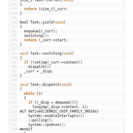
191
size
_
t
Task
::
current
(
void
)
192
{
193
return
(
size_t
)
_curr
;
194
}
195
196
bool
Task
::
yield
(
void
)
197
{
198
enqueue1
(
_curr
)
;
199
switching
(
)
;
200
return
!
_curr
->
start
;
201
}
202
203
void
Task
::
switching
(
void
)
204
{
205
if
(
!
setjmp
(
_curr
->
context
)
)
206
dispatch
(
)
;
207
_curr
=
_disp
;
208
}
209
210
void
Task
::
dispatch
(
void
)
211
{
212
while
(
1
)
213
{
214
if
(
(
_disp
=
dequeue
(
)
)
)
215
longjmp
(
_disp
->
context
,
1
)
;
216
#if defined(JENNIC_CHIP_FAMILY_JN516x)
217
System
::
enableInterrupts
(
)
;
218
::
polling
(
)
;
219
System
::
cpuDoze
(
)
;
220
#endif