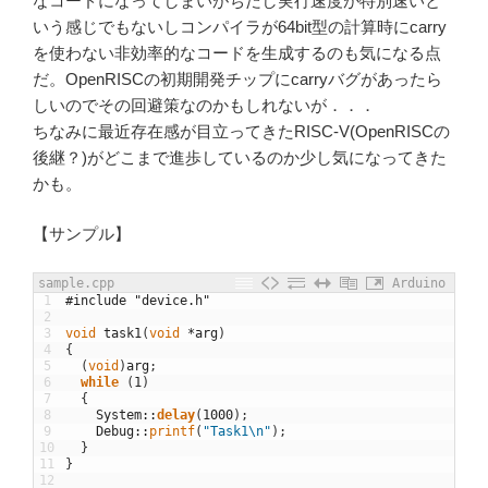
なコードになってしまいがちだし実行速度が特別速いと
いう感じでもないしコンパイラが64bit型の計算時にcarry
を使わない非効率的なコードを生成するのも気になる点
だ。OpenRISCの初期開発チップにcarryバグがあったら
しいのでその回避策なのかもしれないが．．．
ちなみに最近存在感が目立ってきたRISC-V(OpenRISCの
後継？)がどこまで進歩しているのか少し気になってきた
かも。
【サンプル】
sample.cpp
Arduino
1
#include "device.h"
2
3
void
task1
(
void
*
arg
)
4
{
5
(
void
)
arg
;
6
while
(
1
)
7
{
8
System
::
delay
(
1000
)
;
9
Debug
::
printf
(
"Task1\n"
)
;
10
}
11
}
12