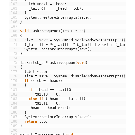
162
tcb
->
next
=
_head
;
163
_tail
[
0
]
=
(
_head
=
tcb
)
;
164
}
165
System
::
restoreInterrupts
(
save
)
;
166
}
167
168
void
Task
::
enqueue1
(
tcb_t
*
tcb
)
169
{
170
size
_
t
save
=
System
::
disableAndSaveInterrupts
(
)
;
171
(
_tail
[
1
]
=
*
(
_tail
[
1
]
?
&
_tail
[
1
]
->
next
:
(
_tail
[
0
]
172
System
::
restoreInterrupts
(
save
)
;
173
}
174
175
Task
::
tcb_t
*
Task
::
dequeue
(
void
)
176
{
177
tcb_t
*
tcb
;
178
size
_
t
save
=
System
::
disableAndSaveInterrupts
(
)
;
179
if
(
(
tcb
=
_head
)
)
180
{
181
if
(
_head
==
_tail
[
0
]
)
182
_tail
[
0
]
=
0
;
183
else
if
(
_head
==
_tail
[
1
]
)
184
_tail
[
1
]
=
0
;
185
_head
=
_head
->
next
;
186
}
187
System
::
restoreInterrupts
(
save
)
;
188
return
tcb
;
189
}
190