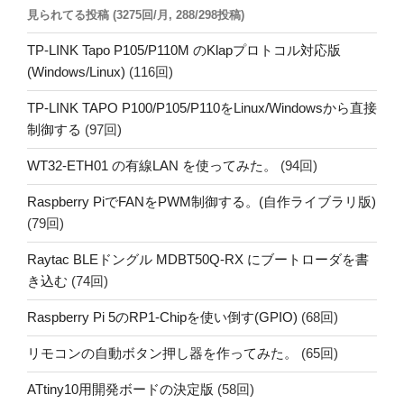
見られてる投稿 (3275回/月, 288/298投稿)
り
TP-LINK Tapo P105/P110M のKlapプロトコル対応版
(Windows/Linux)
(116回)
TP-LINK TAPO P100/P105/P110をLinux/Windowsから直接
制御する
(97回)
WT32-ETH01 の有線LAN を使ってみた。
(94回)
Raspberry PiでFANをPWM制御する。(自作ライブラリ版)
(79回)
Raytac BLEドングル MDBT50Q-RX にブートローダを書
き込む
(74回)
Raspberry Pi 5のRP1-Chipを使い倒す(GPIO)
(68回)
リモコンの自動ボタン押し器を作ってみた。
(65回)
ATtiny10用開発ボードの決定版
(58回)