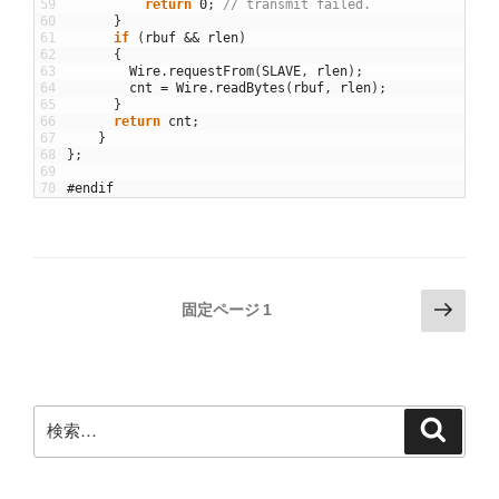
59
return
0
;
// transmit failed.
60
}
61
if
(
rbuf
&&
rlen
)
62
{
63
Wire
.
requestFrom
(
SLAVE
,
rlen
)
;
64
cnt
=
Wire
.
readBytes
(
rbuf
,
rlen
)
;
65
}
66
return
cnt
;
67
}
68
}
;
69
70
#endif
投
次
固定ページ
1
の
稿
ペ
の
ー
ペ
ジ
検
検
ー
索
索:
ジ
送