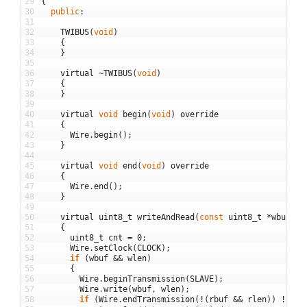
29
{
30
public
:
31
32
TWIBUS
(
void
)
33
{
34
}
35
36
virtual
~
TWIBUS
(
void
)
37
{
38
}
39
40
virtual
void
begin
(
void
)
override
41
{
42
Wire
.
begin
(
)
;
43
}
44
45
virtual
void
end
(
void
)
override
46
{
47
Wire
.
end
(
)
;
48
}
49
50
virtual
uint8
_
t
writeAndRead
(
const
uint8_t
*
wbuf
,
u
51
{
52
uint8
_
t
cnt
=
0
;
53
Wire
.
setClock
(
CLOCK
)
;
54
if
(
wbuf
&&
wlen
)
55
{
56
Wire
.
beginTransmission
(
SLAVE
)
;
57
Wire
.
write
(
wbuf
,
wlen
)
;
58
if
(
Wire
.
endTransmission
(
!
(
rbuf
&&
rlen
)
)
!=
0
)