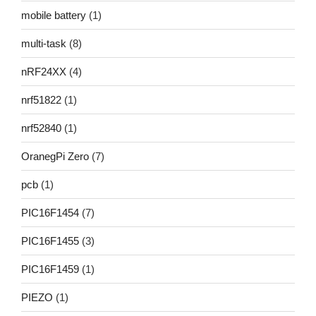
mobile battery
(1)
multi-task
(8)
nRF24XX
(4)
nrf51822
(1)
nrf52840
(1)
OranegPi Zero
(7)
pcb
(1)
PIC16F1454
(7)
PIC16F1455
(3)
PIC16F1459
(1)
PIEZO
(1)