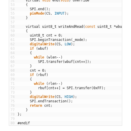
52
virtual
void
end
(
void
)
override
53
{
54
SPI
.
end
(
)
;
55
pinMode
(
CS
,
INPUT
)
;
56
}
57
58
virtual
uint8
_
t
writeAndRead
(
const
uint8_t
*
wbuf
,
u
59
{
60
uint8
_
t
cnt
=
0
;
61
SPI
.
beginTransaction
(
_mode
)
;
62
digitalWrite
(
CS
,
LOW
)
;
63
if
(
wbuf
)
64
{
65
while
(
wlen
--
)
66
SPI
.
transfer
(
wbuf
[
cnt
++
]
)
;
67
}
68
cnt
=
0
;
69
if
(
rbuf
)
70
{
71
while
(
rlen
--
)
72
rbuf
[
cnt
++
]
=
SPI
.
transfer
(
0xFF
)
;
73
}
74
digitalWrite
(
CS
,
HIGH
)
;
75
SPI
.
endTransaction
(
)
;
76
return
cnt
;
77
}
78
}
;
79
80
#endif