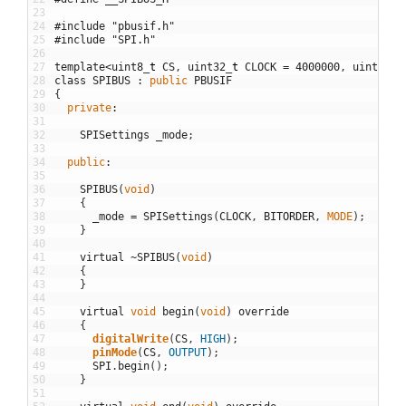
23
24
#include "pbusif.h"
25
#include "SPI.h"
26
27
template
<
uint8
_
t
CS
,
uint32
_
t
CLOCK
=
4000000
,
uint8
_
t
28
class
SPIBUS
:
public
PBUSIF
29
{
30
private
:
31
32
SPISettings
_mode
;
33
34
public
:
35
36
SPIBUS
(
void
)
37
{
38
_mode
=
SPISettings
(
CLOCK
,
BITORDER
,
MODE
)
;
39
}
40
41
virtual
~
SPIBUS
(
void
)
42
{
43
}
44
45
virtual
void
begin
(
void
)
override
46
{
47
digitalWrite
(
CS
,
HIGH
)
;
48
pinMode
(
CS
,
OUTPUT
)
;
49
SPI
.
begin
(
)
;
50
}
51