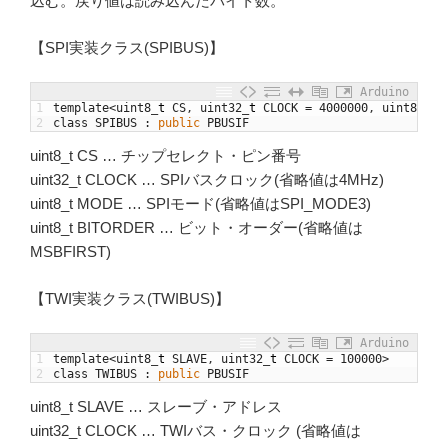
込む。戻り値は読み込んだバイト数。
【SPI実装クラス(SPIBUS)】
Arduino
1
template
<
uint8
_
t
CS
,
uint32
_
t
CLOCK
=
4000000
,
uint8
_
t
M
2
class
SPIBUS
:
public
PBUSIF
uint8_t CS … チップセレクト・ピン番号
uint32_t CLOCK … SPIバスクロック(省略値は4MHz)
uint8_t MODE … SPIモード(省略値はSPI_MODE3)
uint8_t BITORDER … ビット・オーダー(省略値は
MSBFIRST)
【TWI実装クラス(TWIBUS)】
Arduino
1
template
<
uint8
_
t
SLAVE
,
uint32
_
t
CLOCK
=
100000
>
2
class
TWIBUS
:
public
PBUSIF
uint8_t SLAVE … スレーブ・アドレス
uint32_t CLOCK … TWIバス・クロック (省略値は