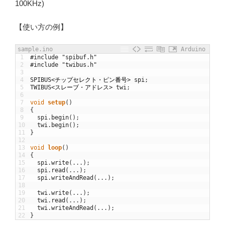
100KHz)
【使い方の例】
sample.ino
Arduino
1
#include "spibuf.h"
2
#include "twibus.h"
3
4
SPIBUS
<
チップセレクト・ピン番号
>
spi
;
5
TWIBUS
<
スレーブ・アドレス
>
twi
;
6
7
void
setup
(
)
8
{
9
spi
.
begin
(
)
;
10
twi
.
begin
(
)
;
11
}
12
13
void
loop
(
)
14
{
15
spi
.
write
(
.
.
.
)
;
16
spi
.
read
(
.
.
.
)
;
17
spi
.
writeAndRead
(
.
.
.
)
;
18
19
twi
.
write
(
.
.
.
)
;
20
twi
.
read
(
.
.
.
)
;
21
twi
.
writeAndRead
(
.
.
.
)
;
22
}