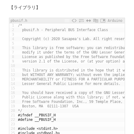
【ライブラリ】
pbusif.h
Arduino
1
/*
2
  pbusif.h - Peripheral BUS Interface Class
3
4
  Copyright (c) 2020 Sasapea's Lab. All right reserved.
5
6
  This library is free software; you can redistribute i
7
  modify it under the terms of the GNU Lesser General P
8
  License as published by the Free Software Foundation;
9
  version 2.1 of the License, or (at your option) any l
10
11
  This library is distributed in the hope that it will 
12
  but WITHOUT ANY WARRANTY; without even the implied wa
13
  MERCHANTABILITY or FITNESS FOR A PARTICULAR PURPOSE. 
14
  Lesser General Public License for more details.
15
16
  You should have received a copy of the GNU Lesser Gen
17
  Public License along with this library; if not, write
18
  Free Software Foundation, Inc., 59 Temple Place, Suit
19
  Boston, MA  02111-1307  USA
20
*/
21
#ifndef __PBUSIF_H
22
#define __PBUSIF_H
23
24
#include <stdint.h>
25
#include <stdbool.h>