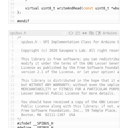
56
57
virtual
uint8
_
t
writeAndRead
(
const
uint8_t
*
wbuf
,
u
58
}
;
59
60
#endif
spibus.h
Arduino
1
/*
2
  spibus.h - SPI Implementation Class for Arduino SPI
3
4
  Copyright (c) 2020 Sasapea's Lab. All right reserved.
5
6
  This library is free software; you can redistribute i
7
  modify it under the terms of the GNU Lesser General P
8
  License as published by the Free Software Foundation;
9
  version 2.1 of the License, or (at your option) any l
10
11
  This library is distributed in the hope that it will 
12
  but WITHOUT ANY WARRANTY; without even the implied wa
13
  MERCHANTABILITY or FITNESS FOR A PARTICULAR PURPOSE. 
14
  Lesser General Public License for more details.
15
16
  You should have received a copy of the GNU Lesser Gen
17
  Public License along with this library; if not, write
18
  Free Software Foundation, Inc., 59 Temple Place, Suit
19
  Boston, MA  02111-1307  USA
20
*/
21
#ifndef __SPIBUS_H
22
#define __SPIBUS_H