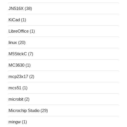
JN516X
(38)
KiCad
(1)
LibreOffice
(1)
linux
(20)
M5StickC
(7)
MC3630
(1)
mcp23x17
(2)
mcs51
(1)
microbit
(2)
Microchip Studio
(29)
mingw
(1)