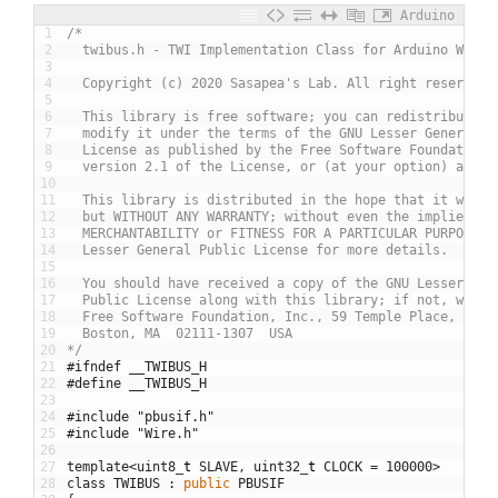
Arduino
1
/*
2
  twibus.h - TWI Implementation Class for Arduino Wire
3
4
  Copyright (c) 2020 Sasapea's Lab. All right reserved.
5
6
  This library is free software; you can redistribute i
7
  modify it under the terms of the GNU Lesser General P
8
  License as published by the Free Software Foundation;
9
  version 2.1 of the License, or (at your option) any l
10
11
  This library is distributed in the hope that it will 
12
  but WITHOUT ANY WARRANTY; without even the implied wa
13
  MERCHANTABILITY or FITNESS FOR A PARTICULAR PURPOSE. 
14
  Lesser General Public License for more details.
15
16
  You should have received a copy of the GNU Lesser Gen
17
  Public License along with this library; if not, write
18
  Free Software Foundation, Inc., 59 Temple Place, Suit
19
  Boston, MA  02111-1307  USA
20
*/
21
#ifndef __TWIBUS_H
22
#define __TWIBUS_H
23
24
#include "pbusif.h"
25
#include "Wire.h"
26
27
template
<
uint8
_
t
SLAVE
,
uint32
_
t
CLOCK
=
100000
>
28
class
TWIBUS
:
public
PBUSIF