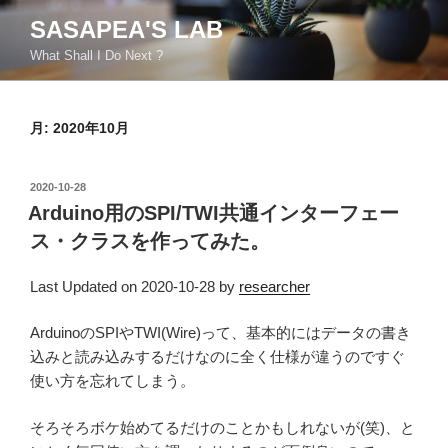
コ
SASAPEA'S LAB
ン
What Shall I Do Next ?
テ
ン
ツ
月:
2020年10月
へ
ス
キ
投
2020-10-28
ッ
稿
Arduino用のSPI/TWI共通インターフェー
日:
プ
ス・クラスを作ってみた。
Last Updated on 2020-10-28 by
researcher
ArduinoのSPIやTWI(Wire)って、基本的にはデータの書き
込みと読み込みするだけなのに全く仕様が違うのですぐ
使い方を忘れてしまう。
そろそろボケ始めてるだけのことかもしれないが(笑)、と