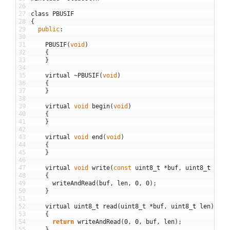
26
27
class
PBUSIF
28
{
29
public
:
30
31
PBUSIF
(
void
)
32
{
33
}
34
35
virtual
~
PBUSIF
(
void
)
36
{
37
}
38
39
virtual
void
begin
(
void
)
40
{
41
}
42
43
virtual
void
end
(
void
)
44
{
45
}
46
47
virtual
void
write
(
const
uint8_t
*
buf
,
uint8
_
t
len
)
48
{
49
writeAndRead
(
buf
,
len
,
0
,
0
)
;
50
}
51
52
virtual
uint8
_
t
read
(
uint8_t
*
buf
,
uint8
_
t
len
)
53
{
54
return
writeAndRead
(
0
,
0
,
buf
,
len
)
;
55
}