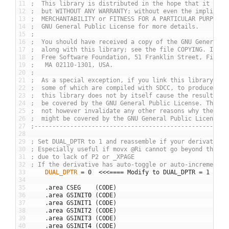
11
;  This library is distributed in the hope that it will
12
;  but WITHOUT ANY WARRANTY; without even the implied w
13
;  MERCHANTABILITY or FITNESS FOR A PARTICULAR PURPOSE.
14
;  GNU General Public License for more details.
15
;
16
;  You should have received a copy of the GNU General P
17
;  along with this library; see the file COPYING. If no
18
;  Free Software Foundation, 51 Franklin Street, Fifth 
19
;   MA 02110-1301, USA.
20
;
21
;  As a special exception, if you link this library wit
22
;  some of which are compiled with SDCC, to produce an 
23
;  this library does not by itself cause the resulting 
24
;  be covered by the GNU General Public License. This e
25
;  not however invalidate any other reasons why the exe
26
;  might be covered by the GNU General Public License.
27
;------------------------------------------------------
28
29
; Set DUAL_DPTR to 1 and reassemble if your derivative 
30
; Especially useful if movx @Ri cannot go beyond the fi
31
; due to lack of P2 or _XPAGE
32
; If the derivative has auto-toggle or auto-increment i
33
	DUAL_DPTR
=
0
<<<
===
=
Modify
to
DUAL
_
DPTR
=
1
34
35
.
area
CSEG
(
CODE
)
36
.
area
GSINIT
0
(
CODE
)
37
.
area
GSINIT
1
(
CODE
)
38
.
area
GSINIT
2
(
CODE
)
39
.
area
GSINIT
3
(
CODE
)
40
.
area
GSINIT
4
(
CODE
)