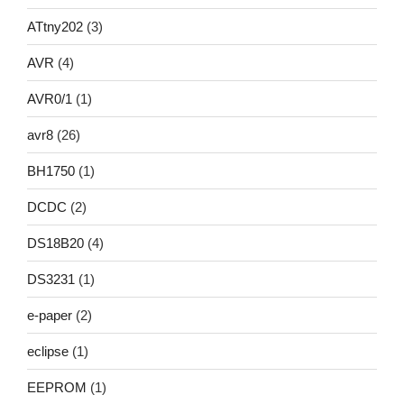
ATtny202
(3)
AVR
(4)
AVR0/1
(1)
avr8
(26)
BH1750
(1)
DCDC
(2)
DS18B20
(4)
DS3231
(1)
e-paper
(2)
eclipse
(1)
EEPROM
(1)