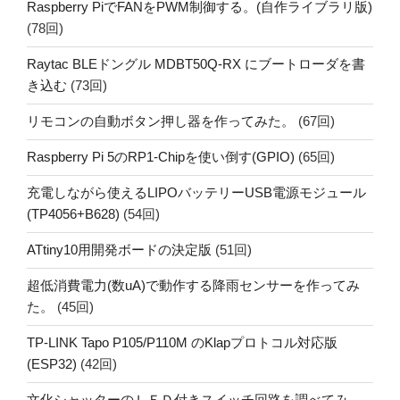
Raspberry PiでFANをPWM制御する。(自作ライブラリ版)
(78回)
Raytac BLEドングル MDBT50Q-RX にブートローダを書
き込む
(73回)
リモコンの自動ボタン押し器を作ってみた。
(67回)
Raspberry Pi 5のRP1-Chipを使い倒す(GPIO)
(65回)
充電しながら使えるLIPOバッテリーUSB電源モジュール
(TP4056+B628)
(54回)
ATtiny10用開発ボードの決定版
(51回)
超低消費電力(数uA)で動作する降雨センサーを作ってみ
た。
(45回)
TP-LINK Tapo P105/P110M のKlapプロトコル対応版
(ESP32)
(42回)
文化シャッターのＬＥＤ付きスイッチ回路を調べてみ