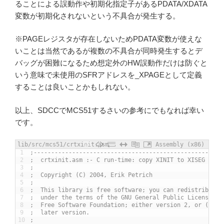
ることによる誤動作や初期化指定子があるPDATA/XDATA
変数が初期化されないという不具合が発生する。
※PAGEレジスタが存在しないためPDATA変数が使えな
いことは当然であるが複数の不具合が同時発生するとデ
バッグが困難になるため想定外のHW誤動作だけは防ぐと
いう意味で未使用のSFRアドレスを_XPAGEとして定義
することは良いことかもしれない。
以上、SDCCでMCS51するさいの参考にでもなれば幸い
です。
lib/src/mcs51/crtxinit.asm
Assembly (x86)
1
;------------------------------------------------------
2
;  crtxinit.asm :- C run-time: copy XINIT to XISEG
3
;
4
;  Copyright (C) 2004, Erik Petrich
5
;
6
;  This library is free software; you can redistribute 
7
;  under the terms of the GNU General Public License as
8
;  Free Software Foundation; either version 2, or (at y
9
;  later version.
10
;