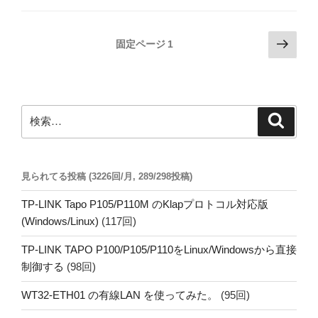
投
次
固定ページ
1
の
稿
ペ
の
ー
ペ
ジ
検
検
ー
索
索:
ジ
送
見られてる投稿 (3226回/月, 289/298投稿)
り
TP-LINK Tapo P105/P110M のKlapプロトコル対応版
(Windows/Linux)
(117回)
TP-LINK TAPO P100/P105/P110をLinux/Windowsから直接
制御する
(98回)
WT32-ETH01 の有線LAN を使ってみた。
(95回)