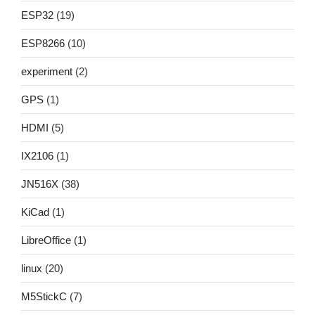
ESP32
(19)
ESP8266
(10)
experiment
(2)
GPS
(1)
HDMI
(5)
IX2106
(1)
JN516X
(38)
KiCad
(1)
LibreOffice
(1)
linux
(20)
M5StickC
(7)