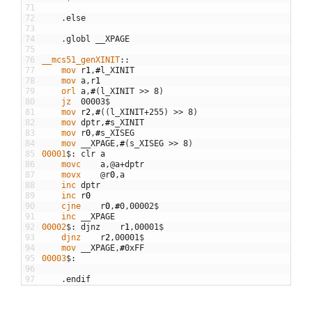
71
72
.
else
73
74
.
globl
_
_
XPAGE
75
76
__mcs51_genXINIT
::
77
	mov
r
1
,
#
l
_
XINIT
78
	mov
a
,
r
1
79
	orl
a
,
#
(
l
_
XINIT
>>
8
)
80
	jz
00003
$
81
	mov
r
2
,
#
(
(
l
_
XINIT
+
255
)
>>
8
)
82
	mov
dptr
,
#
s
_
XINIT
83
	mov
r
0
,
#
s
_
XISEG
84
	mov
_
_
XPAGE
,
#
(
s
_
XISEG
>>
8
)
85
00001
$
:
clr
a
86
	movc
a
,
@
a
+
dptr
87
	movx
@
r
0
,
a
88
	inc
dptr
89
	inc
r
0
90
	cjne
r
0
,
#
0
,
00002
$
91
	inc
_
_
XPAGE
92
00002
$
:
djnz
r
1
,
00001
$
93
	djnz
r
2
,
00001
$
94
	mov
_
_
XPAGE
,
#
0xFF
95
00003
$
:
96
97
.
endif