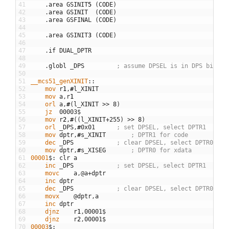
41
.
area
GSINIT
5
(
CODE
)
42
.
area
GSINIT
(
CODE
)
43
.
area
GSFINAL
(
CODE
)
44
45
.
area
GSINIT
3
(
CODE
)
46
47
.
if
DUAL
_
DPTR
48
49
.
globl
_
DPS
; assume DPSEL is in DPS bit0
50
51
__mcs51_genXINIT
::
52
	mov
r
1
,
#
l
_
XINIT
53
	mov
a
,
r
1
54
	orl
a
,
#
(
l
_
XINIT
>>
8
)
55
	jz
00003
$
56
	mov
r
2
,
#
(
(
l
_
XINIT
+
255
)
>>
8
)
57
	orl
_
DPS
,
#
0x01
; set DPSEL, select DPTR1
58
	mov
dptr
,
#
s
_
XINIT
; DPTR1 for code
59
	dec
_
DPS
; clear DPSEL, select DPTR0
60
	mov
dptr
,
#
s
_
XISEG
; DPTR0 for xdata
61
00001
$
:
clr
a
62
	inc
_
DPS
; set DPSEL, select DPTR1
63
	movc
a
,
@
a
+
dptr
64
	inc
dptr
65
	dec
_
DPS
; clear DPSEL, select DPTR0
66
	movx
@
dptr
,
a
67
	inc
dptr
68
	djnz
r
1
,
00001
$
69
	djnz
r
2
,
00001
$
70
00003
$
: