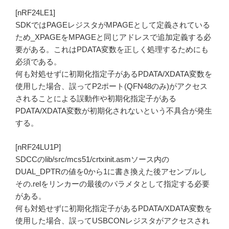
[nRF24LE1]
SDKではPAGEレジスタがMPAGEとして定義されている
ため_XPAGEをMPAGEと同じアドレスで追加定義する必
要がある。これはPDATA変数を正しく処理するためにも
必須である。
何も対処せずに初期化指定子があるPDATA/XDATA変数を
使用した場合、誤ってP2ポート(QFN48のみ)がアクセス
されることによる誤動作や初期化指定子がある
PDATA/XDATA変数が初期化されないという不具合が発生
する。
[nRF24LU1P]
SDCCのlib/src/mcs51/crtxinit.asmソース内の
DUAL_DPTRの値を0から1に書き換えた後アセンブルし
その.relをリンカーの最後のパラメタとして指定する必要
がある。
何も対処せずに初期化指定子があるPDATA/XDATA変数を
使用した場合、誤ってUSBCONレジスタがアクセスされ