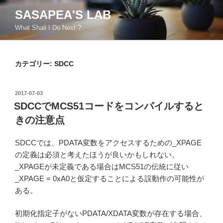
コ
SASAPEA'S LAB
ン
What Shall I Do Next ?
テ
ン
ツ
カテゴリー:
SDCC
へ
ス
キ
投
2017-07-03
ッ
稿
SDCCでMCS51コードをコンパイルすると
日:
プ
きの注意点
SDCCでは、PDATA変数をアクセスするための_XPAGE
の定義は必須と考えたほうが良いかもしれない。
_XPAGEが未定義である場合はMCS51の伝統に従い
_XPAGE = 0xA0と仮定することによる誤動作の可能性が
ある。
初期化指定子がないPDATA/XDATA変数が存在する場合、