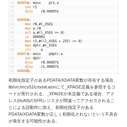
49
00005
$
:
movx
@
r
1
,
a
50
	inc
r
1
51
	djnz
r
0
,
00005
$
52
53
00006
$
:
54
	mov
r
0
,
#
l
_
XSEG
55
	mov
a
,
r
0
56
	orl
a
,
#
(
l
_
XSEG
>>
8
)
57
	jz
00008
$
58
	mov
r
1
,
#
(
(
l
_
XSEG
+
255
)
>>
8
)
59
	mov
dptr
,
#
s
_
XSEG
60
	clr
a
61
00007
$
:
movx
@
dptr
,
a
62
	inc
dptr
63
	djnz
r
0
,
00007
$
64
	djnz
r
1
,
00007
$
65
00008
$
:
初期化指定子があるPDATA/XDATA変数が存在する場合、
lib/src/mcs51/crtxinit.asmにて_XPAGE定義を参照するコ
ードが実行される。_XPAGEが未定義である場合、アド
レス(0xA0)のSFRレジスタが間違ってアクセスされるこ
とによる誤動作に加え、初期化指定子がある
PDATA/XDATA変数が正しく初期化されないという不具合
が発生する可能性がある。