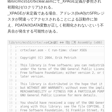
lib/src/mcs51/crtxclear.asmにて_XPAGE定義が参照され
初期化(ゼロクリア)される。
_XPAGEが未定義である場合、アドレス(0xA0)のSFRレジ
スタが間違ってアクセスされることによる誤動作に加
え、PDATA/XDATA変数が正しく初期化されないという不
具合が発生する可能性がある。
lib/src/mcs51/crtxclear.asm
Assembly (x86)
1
;------------------------------------------------------
2
;  crtxclear.asm - C run-time: clear XSEG
3
;
4
;  Copyright (C) 2004, Erik Petrich
5
;
6
;  This library is free software; you can redistribute 
7
;  under the terms of the GNU General Public License as
8
;  Free Software Foundation; either version 2, or (at y
9
;  later version.
10
;
11
;  This library is distributed in the hope that it will
12
;  but WITHOUT ANY WARRANTY; without even the implied w
13
;  MERCHANTABILITY or FITNESS FOR A PARTICULAR PURPOSE.
14
;  GNU General Public License for more details.
15
;
16
;  You should have received a copy of the GNU General P
17
;  along with this library; see the file COPYING. If no
18
;  Free Software Foundation, 51 Franklin Street, Fifth 