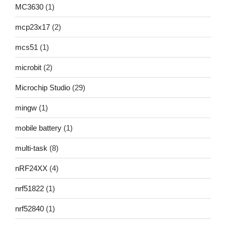
MC3630
(1)
mcp23x17
(2)
mcs51
(1)
microbit
(2)
Microchip Studio
(29)
mingw
(1)
mobile battery
(1)
multi-task
(8)
nRF24XX
(4)
nrf51822
(1)
nrf52840
(1)