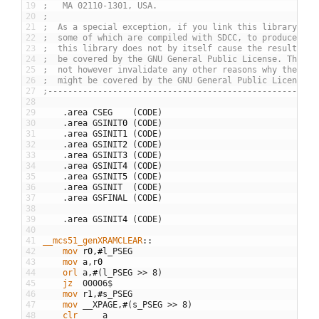
19
;   MA 02110-1301, USA.
20
;
21
;  As a special exception, if you link this library wit
22
;  some of which are compiled with SDCC, to produce an 
23
;  this library does not by itself cause the resulting 
24
;  be covered by the GNU General Public License. This e
25
;  not however invalidate any other reasons why the exe
26
;  might be covered by the GNU General Public License.
27
;------------------------------------------------------
28
29
.
area
CSEG
(
CODE
)
30
.
area
GSINIT
0
(
CODE
)
31
.
area
GSINIT
1
(
CODE
)
32
.
area
GSINIT
2
(
CODE
)
33
.
area
GSINIT
3
(
CODE
)
34
.
area
GSINIT
4
(
CODE
)
35
.
area
GSINIT
5
(
CODE
)
36
.
area
GSINIT
(
CODE
)
37
.
area
GSFINAL
(
CODE
)
38
39
.
area
GSINIT
4
(
CODE
)
40
41
__mcs51_genXRAMCLEAR
::
42
	mov
r
0
,
#
l
_
PSEG
43
	mov
a
,
r
0
44
	orl
a
,
#
(
l
_
PSEG
>>
8
)
45
	jz
00006
$
46
	mov
r
1
,
#
s
_
PSEG
47
	mov
_
_
XPAGE
,
#
(
s
_
PSEG
>>
8
)
48
	clr
a