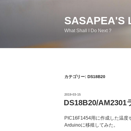
コ
ン
テ
SASAPEA'S 
ン
What Shall I Do Next ?
ツ
へ
ス
キ
ッ
プ
カテゴリー:
DS18B20
投
2019-03-15
稿
DS18B20/AM23
日:
PIC16F1454用に作成した温度セ
Arduinoに移殖してみた。