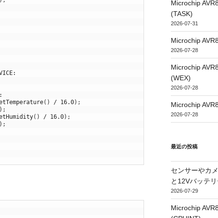
Microchip
(TASK)
2026-07-31
Microchip
2026-07-28
Microchip
VICE
:
(WEX)
2026-07-28
:
etTemperature
(
)
/
16.0
)
;
Microchip
)
;
2026-07-28
etHumidity
(
)
/
16.0
)
;
)
;
最近の投稿
センサーやカ
と12Vバッテ
2026-07-29
Microchip