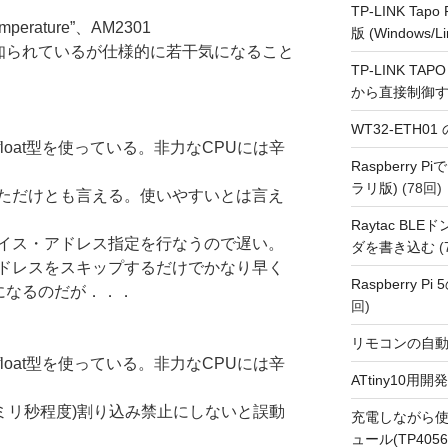
TP-LINK Tap
mperature”、AM2301
版 (Windows/Li
ry”などが知られているが仕様的に若干気になること
TP-LINK TAPO
から直接制御
WT32-ETH0
oat型を使っている。非力なCPUには辛
Raspberry
ラリ版)
(78回)
ただけとも言える。使いやすいとは言え
Raytac BL
イス・アドレス指定を行なうので遅い。
ダを書き込む
(
ドレスをスキップするだけでかなり早く
Raspberry P
になるのだが．．．
回)
リモコンの自
oat型を使っている。非力なCPUには辛
ATtiny10
7ミリ秒程度)割り込み禁止にしないと誤動
充電しながら使
ュール(TP4056