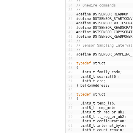
33
//
34
// OneWire commands
35
//
36
#define DSTSENSOR_READROM  
37
#define DSTSENSOR_STARTCONV
38
#define DSTSENSOR_WRITESCRA
39
#define DSTSENSOR_READSCRAT
40
#define DSTSENSOR_COPYSCRAT
41
#define DSTSENSOR_READPOWER
42
//
43
// Sensor Sampling Interval
44
//
45
#define DSTSENSOR_SAMPLING_
46
47
typedef
struct
48
{
49
uint8
_
t
family_code
;
50
uint8
_
t
searial
[
6
]
;
51
uint8
_
t
crc
;
52
}
DSTRomAddress
;
53
54
typedef
struct
55
{
56
uint8
_
t
temp_lsb
;
57
uint8
_
t
temp_msb
;
58
uint8
_
t
th_reg_or_ub1
;
59
uint8
_
t
tl_reg_or_ub2
;
60
uint8
_
t
configuration
;
61
uint8
_
t
internal_byte
;
62
uint8
_
t
count_remain
;