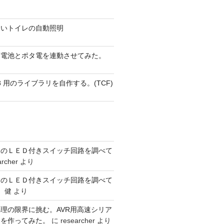
ないトイレの自動照明
蓄電池とポタ電を連動させてみた。
 AVR8 用のライブラリを自作する。(TCF)
ーのＬＥＤ付きスイッチ回路を調べて
archer
より
ーのＬＥＤ付きスイッチ回路を調べて
 健
より
理の限界に挑む。AVR用高速シリア
リを作ってみた。
に
researcher
より