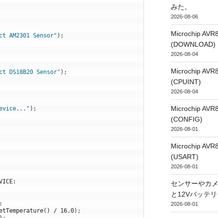
みた。
2026-08-06
Microchip
ct AM2301 Sensor"
)
;
(DOWNLOAD)
2026-08-04
Microchip
ct DS18B20 Sensor"
)
;
(CPUINT)
2026-08-04
Microchip
evice..."
)
;
(CONFIG)
2026-08-01
Microchip
(USART)
2026-08-01
VICE
:
センサーやカ
と12Vバッテ
:
2026-08-01
etTemperature
(
)
/
16.0
)
;
)
;