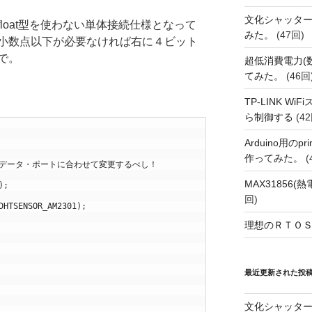
文化シャッタ
loat型を使わない単体接続仕様となって
みた。
(47回)
小数点以下が必要なければ右に４ビット
で。
超低消費電力(
てみた。
(46回
TP-LINK Wi
ら制御する
(42
Arduino用の
作ってみた。
(
10  // データ・ポートに合わせて変更するべし！
MAX31856
)
;
回)
DHTSENSOR_AM2301
)
;
理想のＲＴＯＳ
最近更新された投
文化シャッタ