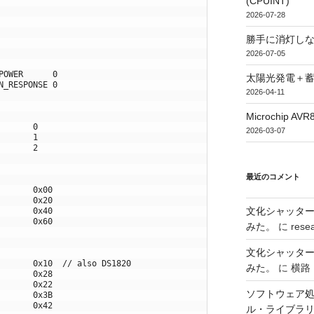
(CPUINT)
2026-07-28
勝手に消灯し
2026-07-05
POWER      0
太陽光発電＋
N_RESPONSE 0
2026-04-11
Microchip
       0
2026-03-07
       1
       2
最近のコメント
       0x00
       0x20
文化シャッタ
       0x40
       0x60
みた。
に
rese
文化シャッタ
       0x10  // also DS1820
みた。
に
横路
       0x28
       0x22
ソフトウェア処
       0x3B
       0x42
ル・ライブラ