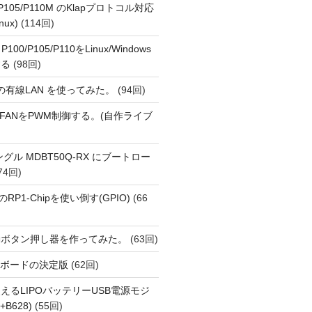
o P105/P110M のKlapプロトコル対応
nux)
(114回)
 P100/P105/P110をLinux/Windows
する
(98回)
1 の有線LAN を使ってみた。
(94回)
 PiでFANをPWM制御する。(自作ライブ
Eドングル MDBT50Q-RX にブートロー
74回)
i 5のRP1-Chipを使い倒す(GPIO)
(66
動ボタン押し器を作ってみた。
(63回)
用開発ボードの決定版
(62回)
えるLIPOバッテリーUSB電源モジ
+B628)
(55回)