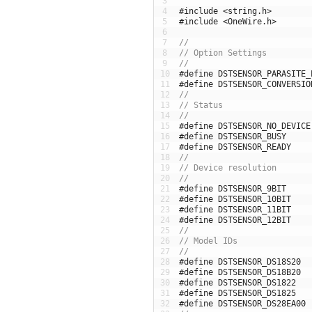
3
4
#include <string.h>
5
#include <OneWire.h>
6
7
//
8
// Option Settings
9
//
10
#define DSTSENSOR_PARASITE_
11
#define DSTSENSOR_CONVERSIO
12
//
13
// Status
14
//
15
#define DSTSENSOR_NO_DEVICE
16
#define DSTSENSOR_BUSY     
17
#define DSTSENSOR_READY    
18
//
19
// Device resolution
20
//
21
#define DSTSENSOR_9BIT     
22
#define DSTSENSOR_10BIT    
23
#define DSTSENSOR_11BIT    
24
#define DSTSENSOR_12BIT    
25
//
26
// Model IDs
27
//
28
#define DSTSENSOR_DS18S20  
29
#define DSTSENSOR_DS18B20  
30
#define DSTSENSOR_DS1822   
31
#define DSTSENSOR_DS1825   
32
#define DSTSENSOR_DS28EA00 