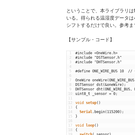
ということで、本ライブラリはf
いる。得られる温湿度データは
シフトするだけで良い。参考ま
【サンプル・コード】
1
#include <OneWire.h>
2
#include "DSTSensor.h"
3
#include "DHTSensor.h"
4
5
#define ONE_WIRE_BUS 
6
7
OneWire
oneWire
(
ONE_WIRE_BUS
8
DSTSensor
dst
(
&
oneWire
)
;
9
DHTSensor
dht
(
ONE_WIRE_BUS
,
10
uint8
_
t
_sensor
=
0
;
11
12
void
setup
(
)
13
{
14
Serial
.
begin
(
115200
)
;
15
}
16
17
void
loop
(
)
18
{
19
switch
(
_sensor
)