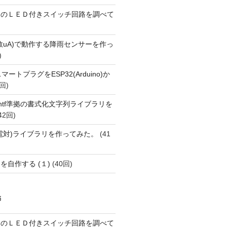
ーのＬＥＤ付きスイッチ回路を調べて
数uA)で動作する降雨センサーを作っ
)
FiスマートプラグをESP32(Arduino)か
回)
printf準拠の書式化文字列ライブラリを
42回)
(熱電対)ライブラリを作ってみた。
(41
を自作する (１)
(40回)
稿
ーのＬＥＤ付きスイッチ回路を調べて