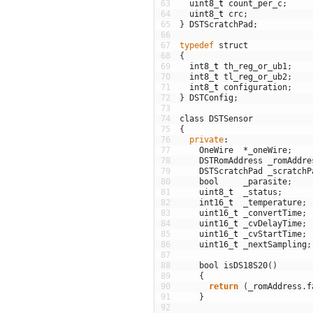
63
uint8
_
t
count_per_c
;
64
uint8
_
t
crc
;
65
}
DSTScratchPad
;
66
67
typedef
struct
68
{
69
int8
_
t
th_reg_or_ub1
;
70
int8
_
t
tl_reg_or_ub2
;
71
int8
_
t
configuration
;
72
}
DSTConfig
;
73
74
class
DSTSensor
75
{
76
private
:
77
OneWire
*
_oneWire
;
78
DSTRomAddress
_romAddre
79
DSTScratchPad
_scratchP
80
bool
_parasite
;
81
uint8
_
t
_status
;
82
int16
_
t
_temperature
;
83
uint16
_
t
_convertTime
;
84
uint16
_
t
_cvDelayTime
;
85
uint16
_
t
_cvStartTime
;
86
uint16
_
t
_nextSampling
;
87
88
bool
isDS18S20
(
)
89
{
90
return
(
_romAddress
.
f
91
}
92