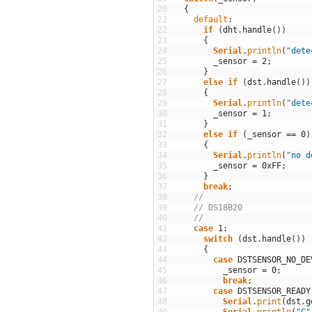
20
{
21
default
:
22
if
(
dht
.
handle
(
)
)
23
{
24
Serial
.
println
(
"dete
25
_sensor
=
2
;
26
}
27
else
if
(
dst
.
handle
(
)
)
28
{
29
Serial
.
println
(
"dete
30
_sensor
=
1
;
31
}
32
else
if
(
_sensor
==
0
)
33
{
34
Serial
.
println
(
"no d
35
_sensor
=
0xFF
;
36
}
37
break
;
38
//
39
// DS18B20
40
//
41
case
1
:
42
switch
(
dst
.
handle
(
)
)
43
{
44
case
DSTSENSOR_NO_DE
45
_sensor
=
0
;
46
break
;
47
case
DSTSENSOR_READY
48
Serial
.
print
(
dst
.
g
49
Serial
.
println
(
"C"