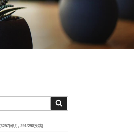
検
索
57回/月, 291/298投稿)