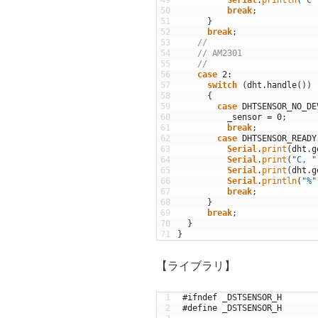
50
break
;
51
}
52
break
;
53
//
54
// AM2301
55
//
56
case
2
:
57
switch
(
dht
.
handle
(
)
)
58
{
59
case
DHTSENSOR_NO_DE
60
_sensor
=
0
;
61
break
;
62
case
DHTSENSOR_READY
63
Serial
.
print
(
dht
.
g
64
Serial
.
print
(
"C, "
65
Serial
.
print
(
dht
.
g
66
Serial
.
println
(
"%"
67
break
;
68
}
69
break
;
70
}
71
}
【ライブラリ】
1
#ifndef _DSTSENSOR_H
2
#define _DSTSENSOR_H