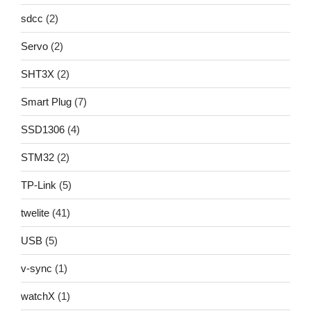
sdcc
(2)
Servo
(2)
SHT3X
(2)
Smart Plug
(7)
SSD1306
(4)
STM32
(2)
TP-Link
(5)
twelite
(41)
USB
(5)
v-sync
(1)
watchX
(1)