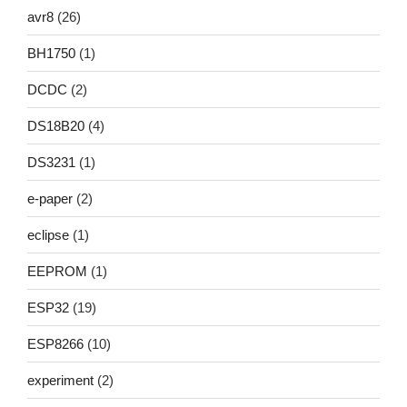
avr8
(26)
BH1750
(1)
DCDC
(2)
DS18B20
(4)
DS3231
(1)
e-paper
(2)
eclipse
(1)
EEPROM
(1)
ESP32
(19)
ESP8266
(10)
experiment
(2)