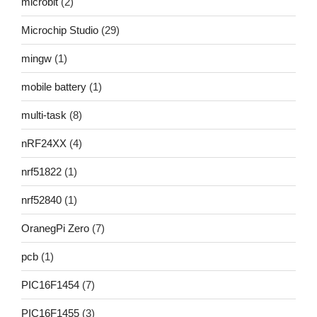
microbit
(2)
Microchip Studio
(29)
mingw
(1)
mobile battery
(1)
multi-task
(8)
nRF24XX
(4)
nrf51822
(1)
nrf52840
(1)
OranegPi Zero
(7)
pcb
(1)
PIC16F1454
(7)
PIC16F1455
(3)