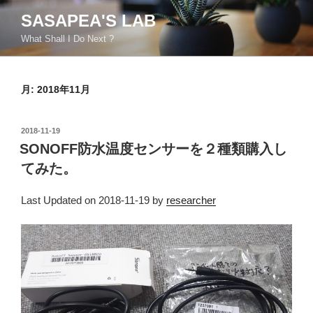
コ
SASAPEA'S LAB
ン
What Shall I Do Next ?
テ
ン
ツ
月:
2018年11月
へ
ス
キ
投
2018-11-19
ッ
稿
SONOFF防水温度センサーを２種類購入し
日:
プ
てみた。
Last Updated on 2018-11-19 by
researcher