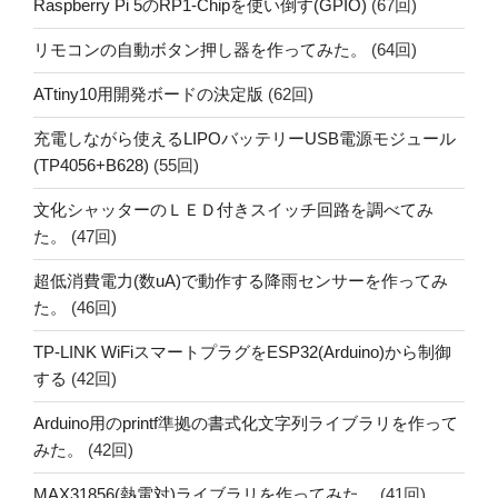
Raspberry Pi 5のRP1-Chipを使い倒す(GPIO)
(67回)
リモコンの自動ボタン押し器を作ってみた。
(64回)
ATtiny10用開発ボードの決定版
(62回)
充電しながら使えるLIPOバッテリーUSB電源モジュール
(TP4056+B628)
(55回)
文化シャッターのＬＥＤ付きスイッチ回路を調べてみ
た。
(47回)
超低消費電力(数uA)で動作する降雨センサーを作ってみ
た。
(46回)
TP-LINK WiFiスマートプラグをESP32(Arduino)から制御
する
(42回)
Arduino用のprintf準拠の書式化文字列ライブラリを作って
みた。
(42回)
MAX31856(熱電対)ライブラリを作ってみた。
(41回)