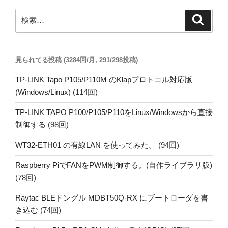
検
検
索
索:
見られてる投稿 (3284回/月, 291/298投稿)
TP-LINK Tapo P105/P110M のKlapプロトコル対応版
(Windows/Linux)
(114回)
TP-LINK TAPO P100/P105/P110をLinux/Windowsから直接
制御する
(98回)
WT32-ETH01 の有線LAN を使ってみた。
(94回)
Raspberry PiでFANをPWM制御する。(自作ライブラリ版)
(78回)
Raytac BLEドングル MDBT50Q-RX にブートローダを書
き込む
(74回)