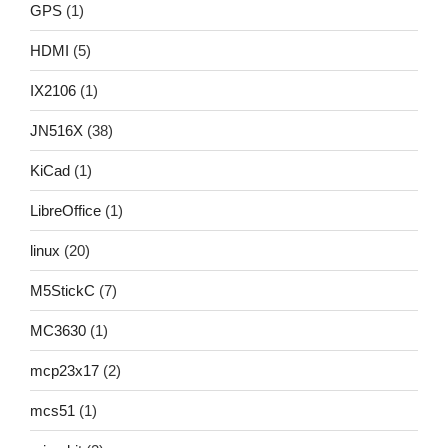
GPS
(1)
HDMI
(5)
IX2106
(1)
JN516X
(38)
KiCad
(1)
LibreOffice
(1)
linux
(20)
M5StickC
(7)
MC3630
(1)
mcp23x17
(2)
mcs51
(1)