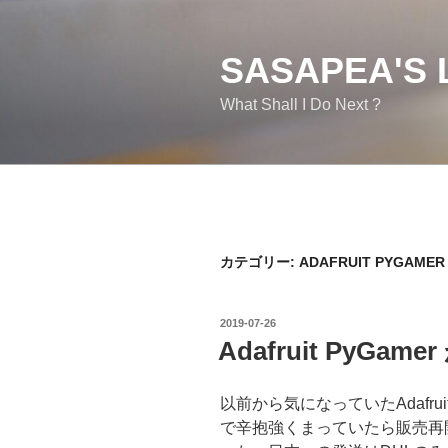
コ
ン
テ
SASAPEA'S 
ン
What Shall I Do Next ?
ツ
へ
ス
キ
ッ
プ
カテゴリー:
ADAFRUIT PYGAMER
投
2019-07-26
稿
Adafruit PyGam
日:
以前から気になっていたAdafru
で辛抱強くまっていたら販売再