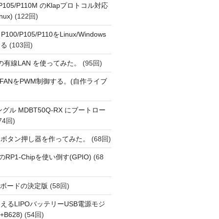
o P105/P110M のKlapプロトコル対応
nux)
(122回)
 P100/P105/P110をLinux/Windows
する
(103回)
1 の有線LAN を使ってみた。
(95回)
 PiでFANをPWM制御する。(自作ライブ
Eドングル MDBT50Q-RX にブートロー
74回)
動ボタン押し器を作ってみた。
(68回)
i 5のRP1-Chipを使い倒す(GPIO)
(68
用開発ボードの決定版
(58回)
えるLIPOバッテリーUSB電源モジ
+B628)
(54回)