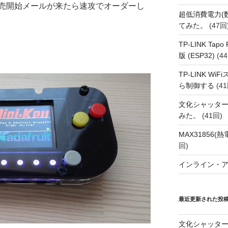
売開始メールが来たら速攻でオーダーし
超低消費電力(
てみた。
(47回
TP-LINK Tap
版 (ESP32)
(44
TP-LINK Wi
ら制御する
(41
文化シャッタ
みた。
(41回)
MAX31856
回)
インライン・
最近更新された投
文化シャッタ