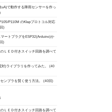
数uA)で動作する降雨センサーを作っ
)
o P105/P110M のKlapプロトコル対応
回)
FiスマートプラグをESP32(Arduino)か
回)
ーのＬＥＤ付きスイッチ回路を調べて
(熱電対)ライブラリを作ってみた。
(40
アセンブラを賢く使う方法。
(40回)
稿
ーのＬＥＤ付きスイッチ回路を調べて