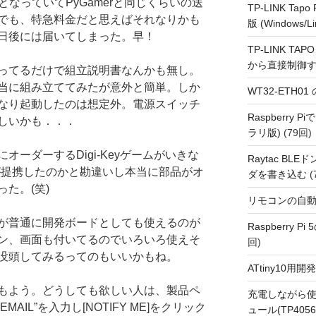
となっていてPyGamerと同じくらいの送
TP-LINK Tap
でも、特急料金だと思えばそれなりかも
版 (Windows/Li
日後には届いてしまった。早！
TP-LINK TAPO
から直接制御
ってるだけで組立説明書なんかも無し。
当に組み立ててみたが意外と簡単。しか
WT32-ETH0
なり起動したのは想定外。電源スイッチ
Raspberry
しいかも．．．
ラリ版)
(79回)
ーダーするDigi-Keyゲームがいきな
Raytac BL
-Keyが提携したのかと勘違いし本当に部品がオ
ダを書き込む
(
た。(笑)
リモコンの自
が普通に開発ボードとしても使えるのが
Raspberry P
ン、画面も付いてるのでいろいろ使えそ
回)
没頭してみるってのもいいかもね。
ATtiny10
もよう。どうしても欲しい人は、製品ペ
充電しながら使
 EMAIL”を入力し[NOTIFY ME]をクリック
ュール(TP4056