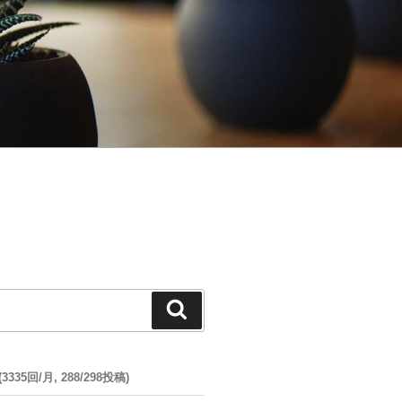
検
索
35回/月, 288/298投稿)