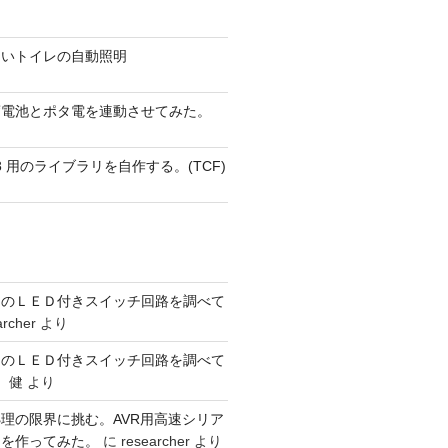
ないトイレの自動照明
蓄電池とポタ電を連動させてみた。
 AVR8 用のライブラリを自作する。(TCF)
ーのＬＥＤ付きスイッチ回路を調べて
archer
より
ーのＬＥＤ付きスイッチ回路を調べて
 健
より
理の限界に挑む。AVR用高速シリア
リを作ってみた。
に
researcher
より