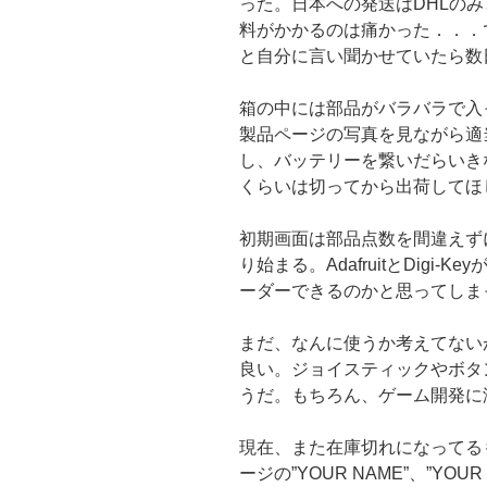
った。日本への発送はDHLのみ
料がかかるのは痛かった．．．
と自分に言い聞かせていたら数
箱の中には部品がバラバラで入
製品ページの写真を見ながら適
し、バッテリーを繋いだらいき
くらいは切ってから出荷してほ
初期画面は部品点数を間違えずにオ
り始まる。AdafruitとDigi
ーダーできるのかと思ってしまっ
まだ、なんに使うか考えてない
良い。ジョイスティックやボタ
うだ。もちろん、ゲーム開発に
現在、また在庫切れになってる
ージの”YOUR NAME”、”YOUR