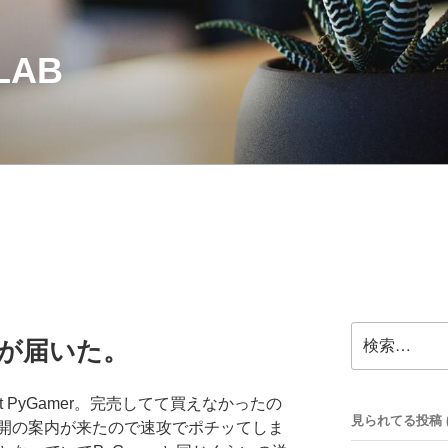
LAB
検
er が届いた。
索:
it PyGamer。完売してて買えなかったの
見られてる投稿 (33
開の案内が来たので速攻でポチッてしま