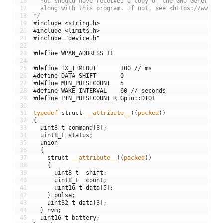
16
  You should have received a copy of the GNU General P
17
  along with this program. If not, see <https://www.gn
18
*/
19
#include <string.h>
20
#include <limits.h>
21
#include "device.h"
22
23
#define WPAN_ADDRESS 11
24
25
#define TX_TIMEOUT       100 // ms
26
#define DATA_SHIFT       0
27
#define MIN_PULSECOUNT   5
28
#define WAKE_INTERVAL    60 // seconds
29
#define PIN_PULSECOUNTER Gpio::DIO1
30
31
typedef
struct
__attribute__
(
(
packed
)
)
32
{
33
uint8
_
t
command
[
3
]
;
34
uint8
_
t
status
;
35
union
36
{
37
struct
__attribute__
(
(
packed
)
)
38
{
39
uint8
_
t
shift
;
40
uint8
_
t
count
;
41
uint16
_
t
data
[
5
]
;
42
}
pulse
;
43
uint32
_
t
data
[
3
]
;
44
}
nvm
;
45
uint16
_
t
battery
;