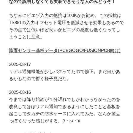
なので説明しなくても実装できそうな人のみどうぞ！
ちなみにピエゾ入力の抵抗は100Kがお勧め。この抵抗は
TS881の入力オフセット電圧を低減させる効果もあるので
その点では低いほど良いがピエゾの感度も低くなってし
まうことに注意。
降雨センサー基板データ(PCBGOGO/FUSIONPCB向け)
2025-08-17
リアル通知機能が少しバグッてたので修正。まだ何かあ
るかもなので暫く様子見だな。
2025-08-16
今までは降り始めが１分遅れでしかわからなかったのを
改良してほぼリアル通知できるようにしたことと基板を
起こしてタカチの防水ケースに入れてみた。なんか製品
っぽくなった感じがする。(/・ω・)/