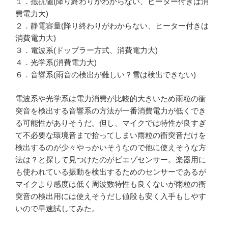
１．抵抗値(降り終わりがわからない、ヒーター付きは消
費電力大)
２．静電容量(降り終わりがわからない、ヒーター付きは
消費電力大)
３．電波系(ドップラー方式、消費電力大)
４．光学系(消費電力大)
６．音響系(雨音の検出が難しい？雪は検出できない)
電波系や光学系は電力消費が比較的大きいため雨粒の衝
突音を検出する音響系の方法が一番消費電力が低くでき
る可能性がありそうだ。但し、マイクでは特性が良すぎ
て不必要な環境音まで拾ってしまい雨粒の衝突音だけを
検出するのが少々やっかいそうなので他に使えそうな方
法は？と探して見つけたのがピエゾセンサー。楽器用に
も使われている振動を検出するためのセンサーであるが
マイクより感度は低く周波数特性も良くないが雨粒の衝
突音の検出用には使えそうだし値段も安く入手もしやす
いので早速試してみた。