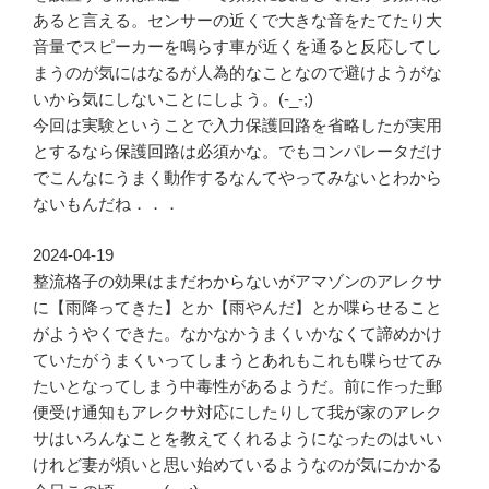
あると言える。センサーの近くで大きな音をたてたり大
音量でスピーカーを鳴らす車が近くを通ると反応してし
まうのが気にはなるが人為的なことなので避けようがな
いから気にしないことにしよう。(-_-;)
今回は実験ということで入力保護回路を省略したが実用
とするなら保護回路は必須かな。でもコンパレータだけ
でこんなにうまく動作するなんてやってみないとわから
ないもんだね．．．
2024-04-19
整流格子の効果はまだわからないがアマゾンのアレクサ
に【雨降ってきた】とか【雨やんだ】とか喋らせること
がようやくできた。なかなかうまくいかなくて諦めかけ
ていたがうまくいってしまうとあれもこれも喋らせてみ
たいとなってしまう中毒性があるようだ。前に作った郵
便受け通知もアレクサ対応にしたりして我が家のアレク
サはいろんなことを教えてくれるようになったのはいい
けれど妻が煩いと思い始めているようなのが気にかかる