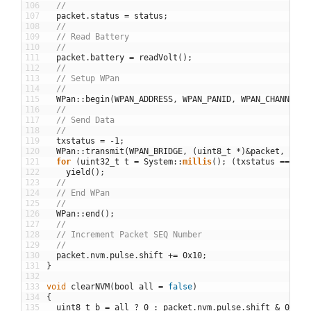
106
//
107
packet
.
status
=
status
;
108
//
109
// Read Battery
110
//
111
packet
.
battery
=
readVolt
(
)
;
112
//
113
// Setup WPan
114
//
115
WPan
::
begin
(
WPAN_ADDRESS
,
WPAN_PANID
,
WPAN_CHANNEL
)
;
116
//
117
// Send Data
118
//
119
txstatus
=
-
1
;
120
WPan
::
transmit
(
WPAN_BRIDGE
,
(
uint8_t
*
)
&
packet
,
size
121
for
(
uint32
_
t
t
=
System
::
millis
(
)
;
(
txstatus
==
-
1
)
122
yield
(
)
;
123
//
124
// End WPan
125
//
126
WPan
::
end
(
)
;
127
//
128
// Increment Packet SEQ Number
129
//
130
packet
.
nvm
.
pulse
.
shift
+=
0x10
;
131
}
132
133
void
clearNVM
(
bool
all
=
false
)
134
{
135
uint8
_
t
b
=
all
?
0
:
packet
.
nvm
.
pulse
.
shift
&
0xF0
;