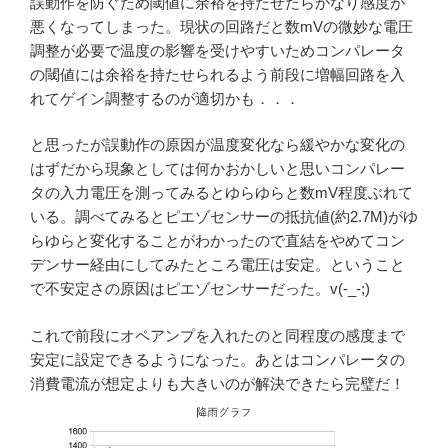
誤動作を防ぐため閾値に余裕を持たせたらかなり感度が
悪くなってしまった。現状の回路だと数mVの微妙な電圧
調整が必要で温度の影響を受けやすいためコンパレータ
の閾値には余裕を持たせられるよう前段に増幅回路を入
れてゲイン調整するのが適切かも．．．
と思ったが誤動作の原因が温度変化なら緩やかな変化の
はずだから現象としては何かおかしいと思いコンパレー
タの入力電圧を測ってみるとゆらゆらと数mV程度ぶれて
いる。調べてみるとピエゾセンサーの抵抗値(約2.7M)がゆ
らゆらと変化することがわかったので直結をやめてコン
デンサー経由にしてみたところ電圧は安定。ということ
で不安定さの原因はピエゾセンサーだった。v(-_-;)
これで前段にオペアンプを入れたのと同程度の感度まで
安定に設定できるようになった。あとはコンパレータの
消費電流が想定よりも大きいのが解決できたら完璧だ！