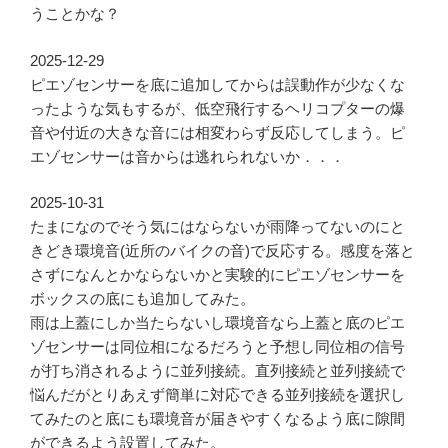
うことかな？
2025-12-29
ピエゾセンサーを底に追加してからは誤動作が少なくな
ったような気もするが、低空飛行するヘリコプターの爆
音や付近の大きな音には相変わらず反応してしまう。ピ
エゾセンサーは音からは逃れられないか．．．
2025-10-31
たまになのでそう気にはならないが雨降ってないのにと
きどき環境音(近所のバイクの音)で反応する。感度を落と
さずになんとかならないかと実験的にピエゾセンサーを
ボックスの底にも追加してみた。
雨は上蓋にしか当たらないし環境音なら上蓋と底のピエ
ゾセンサーは同位相になるだろうと予想し同位相の信号
が打ち消されるように並列接続。直列接続と並列接続で
悩んだがとりあえず簡単に対応できる並列接続を選択し
てみたのと底にも環境音が届きやすくなるよう底に隙間
ができるよう設置してみた。