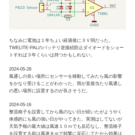
ちなみに電池は１年ちょい経過後に３Ｖ弱だった。
TWELITE-PALのバッテリ逆接続防止ダイオードをショー
トすれば３年くらいは持つかもしれない。
2024-05-28
風通しの良い場所にセンサーを移動してみたら風の影響
をかなり受けることがわかった。雨が直接当たり風通し
の悪い場所に設置するのが良さそうだ。
2024-05-16
整流格子を設置してから風のない日が続いたがようやく
体感的にも風の強い日がやってきた。実測はしてないが
天気予報の最大値は風速１０ｍでも反応なし。整流格子
を設置する前は風速８ｍで頻繁に反応してたから効果は