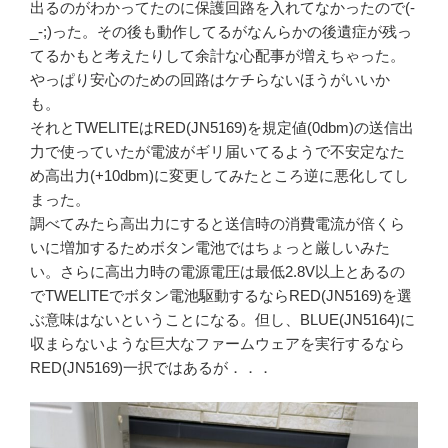
出るのがわかってたのに保護回路を入れてなかったので(-
_-;)った。その後も動作してるがなんらかの後遺症が残っ
てるかもと考えたりして余計な心配事が増えちゃった。
やっぱり安心のための回路はケチらないほうがいいか
も。
それとTWELITEはRED(JN5169)を規定値(0dbm)の送信出
力で使っていたが電波がギリ届いてるようで不安定なた
め高出力(+10dbm)に変更してみたところ逆に悪化してし
まった。
調べてみたら高出力にすると送信時の消費電流が倍くら
いに増加するためボタン電池ではちょっと厳しいみた
い。さらに高出力時の電源電圧は最低2.8V以上とあるの
でTWELITEでボタン電池駆動するならRED(JN5169)を選
ぶ意味はないということになる。但し、BLUE(JN5164)に
収まらないような巨大なファームウェアを実行するなら
RED(JN5169)一択ではあるが．．．