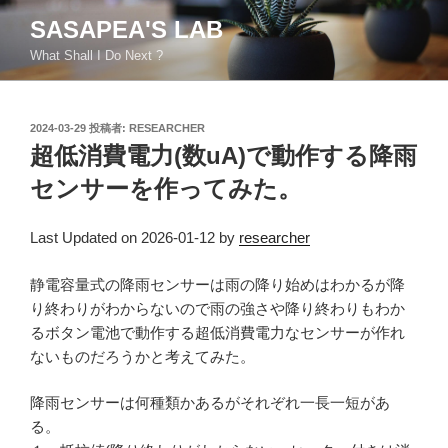
コ
SASAPEA'S LAB
ン
What Shall I Do Next ?
テ
ン
ツ
投
2024-03-29
投稿者:
RESEARCHER
へ
稿
超低消費電力(数uA)で動作する降雨
ス
日:
キ
センサーを作ってみた。
ッ
プ
Last Updated on 2026-01-12 by
researcher
静電容量式の降雨センサーは雨の降り始めはわかるが降
り終わりがわからないので雨の強さや降り終わりもわか
るボタン電池で動作する超低消費電力なセンサーが作れ
ないものだろうかと考えてみた。
降雨センサーは何種類かあるがそれぞれ一長一短があ
る。