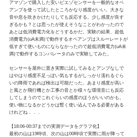
アマゾンで購入した安いピエゾセンサーを一般的なオペ
アンプを使って試したところかなり感度がいい。大きな
音や息を吹きかけたりしても反応する。少し感度が良す
ぎるかも？とは思ったが使えそうなことがわかったので
あとは低消費電力化をどうするかだ。実験の結果、超低
消費電力(uA未満)で動作するオペアンプはスルーレートが
低すぎて使いものにならなかったので超低消費電力(uA未
満)で動作するコンパレータのみで実験してみた。
センサーを屋外に置き実際に試してみるとアンプなしで
はやはり感度不足っぽい気もするがしっかり濡れるぐら
いの降雨であれば検出は可能だった。あまり感度が高い
と風とか飛行機とか工事の音とか様々な環境音にも反応
してしまうのでこれぐらいの感度のほうがいいのかも。
使い物になるかどうかは暫く使い込んでみる必要がある
けれどね．．．
【18:06-00:37までの実測データをグラフ化】
最初の山は19時頃、次の山は00時頃で実際に雨が降って