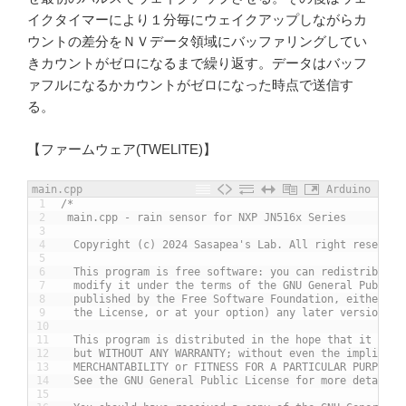
イクタイマーにより１分毎にウェイクアップしながらカ
ウントの差分をＮＶデータ領域にバッファリングしてい
きカウントがゼロになるまで繰り返す。データはバッフ
ァフルになるかカウントがゼロになった時点で送信す
る。
【ファームウェア(TWELITE)】
main.cpp
Arduino
1
/*
2
 main.cpp - rain sensor for NXP JN516x Series
3
4
  Copyright (c) 2024 Sasapea's Lab. All right reserved
5
6
  This program is free software: you can redistribute 
7
  modify it under the terms of the GNU General Public 
8
  published by the Free Software Foundation, either ve
9
  the License, or at your option) any later version.
10
11
  This program is distributed in the hope that it will
12
  but WITHOUT ANY WARRANTY; without even the implied w
13
  MERCHANTABILITY or FITNESS FOR A PARTICULAR PURPOSE.
14
  See the GNU General Public License for more details.
15