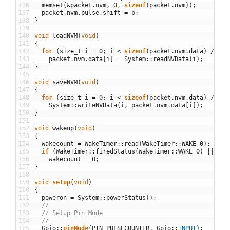
136
memset
(
&
packet
.
nvm
,
0
,
sizeof
(
packet
.
nvm
)
)
;
137
packet
.
nvm
.
pulse
.
shift
=
b
;
138
}
139
140
void
loadNVM
(
void
)
141
{
142
for
(
size
_
t
i
=
0
;
i
<
sizeof
(
packet
.
nvm
.
data
)
/
siz
143
packet
.
nvm
.
data
[
i
]
=
System
::
readNVData
(
i
)
;
144
}
145
146
void
saveNVM
(
void
)
147
{
148
for
(
size
_
t
i
=
0
;
i
<
sizeof
(
packet
.
nvm
.
data
)
/
siz
149
System
::
writeNVData
(
i
,
packet
.
nvm
.
data
[
i
]
)
;
150
}
151
152
void
wakeup
(
void
)
153
{
154
wakecount
=
WakeTimer
::
read
(
WakeTimer
::
WAKE_0
)
;
155
if
(
WakeTimer
::
firedStatus
(
WakeTimer
::
WAKE_0
)
||
(
(
i
156
wakecount
=
0
;
157
}
158
159
void
setup
(
void
)
160
{
161
poweron
=
System
::
powerStatus
(
)
;
162
//
163
// Setup Pin Mode
164
//
165
Gpio
::
pinMode
(
PIN_PULSECOUNTER
,
Gpio
::
INPUT
)
;