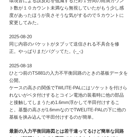
環境音による誤反応を低減するため１分間の雨滴カウン
ト数が１０カウント未満なら無視していたがもう少し感
度があったほうが良さそうな気がするので５カウントに
変更してみた。
2025-08-20
同じ内容のパケットがタブッて送信される不具合を修
正。やっぱりまだバグッてた。(-_-;)
2025-08-18
ひとつ前のTS881の入力不平衡回路のときの基板データを
公開。
ケースの高さの関係でTWLITE-PALにはソケットを付けら
れないがベタ付けするとコイン電池の装着時に他の部品
と接触してしまうため1.6mm浮かして半田付けするこ
と。基盤の高さが1.6mmなのでTWELITE-PALの下に他の
基板を挟み込んで半田付けするのが簡単。
最新の入力平衡回路図とは若干違ってるけど簡単な回路