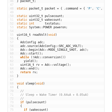
46
}
packet_t
;
47
48
static
packet
_
t
packet
=
{
.
command
=
{
'P'
,
'C'
,
'D'
49
50
static
uint32
_
t
pulsecount
;
51
static
uint32
_
t
wakecount
;
52
static
int
txstatus
;
53
static
System
::
POWER
poweron
;
54
55
uint16
_
t
readVolt
(
void
)
56
{
57
AdcConfig
adc
;
58
adc
.
source
(
AdcConfig
::
SRC_ADC_VOLT
)
;
59
Adc
::
begin
(
Adc
::
MODE_SINGLE_SHOT
,
adc
)
;
60
Adc
::
start
(
)
;
61
while
(
!
Adc
::
conversion
(
)
)
62
yield
(
)
;
63
uint16
_
t
rv
=
Adc
::
voltage
(
)
;
64
Adc
::
end
(
)
;
65
return
rv
;
66
}
67
68
void
sleep
(
void
)
69
{
70
//
71
// Sleep + Wake Timer (0.64uA + 0.05uA)
72
//
73
if
(
pulsecount
)
74
{
75
if
(
wakecount
)