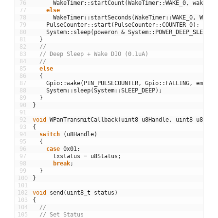
76
WakeTimer
::
startCount
(
WakeTimer
::
WAKE_0
,
wakecou
77
else
78
WakeTimer
::
startSeconds
(
WakeTimer
::
WAKE_0
,
WAKE_
79
PulseCounter
::
start
(
PulseCounter
::
COUNTER_0
)
;
80
System
::
sleep
(
poweron
&
System
::
POWER_DEEP
_
SLEEP
?
81
}
82
//
83
// Deep Sleep + Wake DIO (0.1uA)
84
//
85
else
86
{
87
Gpio
::
wake
(
PIN_PULSECOUNTER
,
Gpio
::
FALLING
,
empty
)
88
System
::
sleep
(
System
::
SLEEP_DEEP
)
;
89
}
90
}
91
92
void
WPanTransmitCallback
(
uint8
u8Handle
,
uint8
u8Stat
93
{
94
switch
(
u8Handle
)
95
{
96
case
0x01
:
97
txstatus
=
u8Status
;
98
break
;
99
}
100
}
101
102
void
send
(
uint8
_
t
status
)
103
{
104
//
105
// Set Status