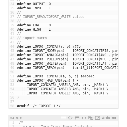
34
#define OUTPUT  0
35
#define INPUT   1
36
//
37
// IOPORT_READ/IOPORT_WRITE values
38
//
39
#define LOW     0
40
#define HIGH    1
41
//
42
// ioport macro
43
//
44
#define IOPORT_CONCAT(r, p) r##p
45
#define IOPORT_MODE(pin)    IOPORT_CONCAT(TRIS, pin)
46
#define IOPORT_ANALOG(pin)  IOPORT_CONCAT(ANS , pin)
47
#define IOPORT_PULLUP(pin)  IOPORT_CONCAT(WPU , pin)
48
#define IOPORT_WRITE(pin)   IOPORT_CONCAT(LAT , pin)
49
#define IOPORT_READ(pin)    (uint8_t)IOPORT_CONCAT(R, p
50
51
#define IOPORT_CONCAT3(a, b, c) a##b##c
52
#define IOPORT_HAS_ANS(pin) ( \
53
IOPORT_CONCAT3
(
_ANSELA_ANS
,
pin
,
_MASK
)
\
54
||
IOPORT_CONCAT3
(
_ANSELB_ANS
,
pin
,
_MASK
)
\
55
||
IOPORT_CONCAT3
(
_ANSELC_ANS
,
pin
,
_MASK
)
\
56
)
57
58
#endif	/* IOPORT_H */
main.c
Arduino
1
/*
2
  main.c - Zero Cross Power Controler