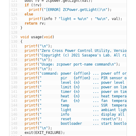
121
bool
rv
=
zcpower
.
getLight
(
val
)
;
122
if
(
!
rv
)
123
printf
(
"[ERROR] ZCPower.getLight()\n"
)
;
124
else
125
printf
(
info
?
"light = %u\n"
:
"%u\n"
,
val
)
;
126
return
rv
;
127
}
128
129
void
usage
(
void
)
130
{
131
printf
(
"\n"
)
;
132
printf
(
"Zero Cross Power Control Utility, Version 1.
133
printf
(
"Copyright (c) 2021 Sasapea's Lab. All right 
134
printf
(
"\n"
)
;
135
printf
(
"Usage: zcpower port-name command\n"
)
;
136
printf
(
"\n"
)
;
137
printf
(
"command: power {off|on} ... power off or on\
138
printf
(
"         pir   {off|on} ... PIR sensor off o
139
printf
(
"         level {n}      ... power level n (0
140
printf
(
"         limit {n}      ... power on limit t
141
printf
(
"         timer {n}      ... power on timer n
142
printf
(
"         heat  {n}      ... heat temperature
143
printf
(
"         fan   {n}      ... fan  temperature
144
printf
(
"         temp           ... SSR  temperature
145
printf
(
"         light          ... ambiant light va
146
printf
(
"         info           ... display all valu
147
printf
(
"         reset          ... reset\n"
)
;
148
printf
(
"         bootloader     ... start bootloader
149
printf
(
"\n"
)
;
150
exit
(
EXIT_FAILURE
)
;