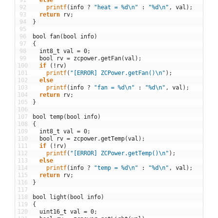
92
printf
(
info
?
"heat = %d\n"
:
"%d\n"
,
val
)
;
93
return
rv
;
94
}
95
96
bool
fan
(
bool
info
)
97
{
98
int8
_
t
val
=
0
;
99
bool
rv
=
zcpower
.
getFan
(
val
)
;
100
if
(
!
rv
)
101
printf
(
"[ERROR] ZCPower.getFan()\n"
)
;
102
else
103
printf
(
info
?
"fan = %d\n"
:
"%d\n"
,
val
)
;
104
return
rv
;
105
}
106
107
bool
temp
(
bool
info
)
108
{
109
int8
_
t
val
=
0
;
110
bool
rv
=
zcpower
.
getTemp
(
val
)
;
111
if
(
!
rv
)
112
printf
(
"[ERROR] ZCPower.getTemp()\n"
)
;
113
else
114
printf
(
info
?
"temp = %d\n"
:
"%d\n"
,
val
)
;
115
return
rv
;
116
}
117
118
bool
light
(
bool
info
)
119
{
120
uint16
_
t
val
=
0
;