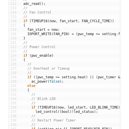
212
adc_read
(
)
;
213
//
214
// Fan Control
215
//
216
if
(
TIMEUP16
(
now
,
fan_start
,
FAN_CYCLE_TIME
)
)
217
{
218
fan_start
=
now
;
219
IOPORT_WRITE
(
FAN_PIN
)
=
(
pwc_temp
>=
setting
.
fan
?
220
}
221
//
222
// Power Control
223
//
224
if
(
pwc_enable
)
225
{
226
//
227
// Overheat or Timeup
228
//
229
if
(
(
pwc_temp
>=
setting
.
heat
)
||
(
pwc_timer
&&
TI
230
ac_power
(
false
)
;
231
else
232
{
233
//
234
// Blink LED
235
//
236
if
(
TIMEUP16
(
now
,
led_start
,
LED_BLINK_TIME
)
)
237
led_control
(
(
bool
)
!
led_status
)
;
238
//
239
// Restart Power Timer
240
//
241
if
(
setting
.
pir
&&
IOPORT_READ
(
PIR_PIN
)
)