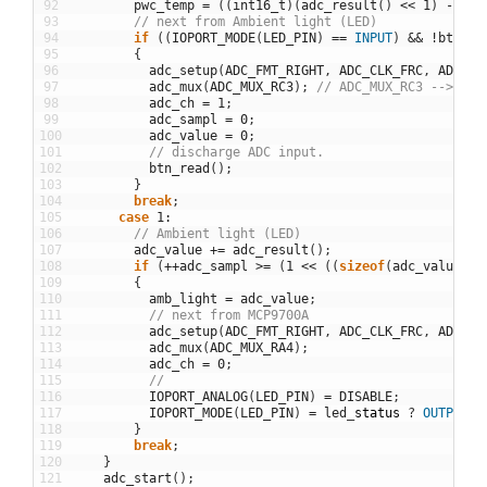
92
pwc_temp
=
(
(
int16_t
)
(
adc_result
(
)
<<
1
)
-
495
93
// next from Ambient light (LED)
94
if
(
(
IOPORT_MODE
(
LED_PIN
)
==
INPUT
)
&&
!
btn_re
95
{
96
adc_setup
(
ADC_FMT_RIGHT
,
ADC_CLK_FRC
,
ADC_RE
97
adc_mux
(
ADC_MUX_RC3
)
;
// ADC_MUX_RC3 --> LED
98
adc_ch
=
1
;
99
adc_sampl
=
0
;
100
adc_value
=
0
;
101
// discharge ADC input.
102
btn_read
(
)
;
103
}
104
break
;
105
case
1
:
106
// Ambient light (LED)
107
adc_value
+=
adc_result
(
)
;
108
if
(
++
adc_sampl
>=
(
1
<<
(
(
sizeof
(
adc_value
)
<
109
{
110
amb_light
=
adc_value
;
111
// next from MCP9700A
112
adc_setup
(
ADC_FMT_RIGHT
,
ADC_CLK_FRC
,
ADC_RE
113
adc_mux
(
ADC_MUX_RA4
)
;
114
adc_ch
=
0
;
115
//
116
IOPORT_ANALOG
(
LED_PIN
)
=
DISABLE
;
117
IOPORT_MODE
(
LED_PIN
)
=
led
_
status
?
OUTPUT
:
118
}
119
break
;
120
}
121
adc_start
(
)
;