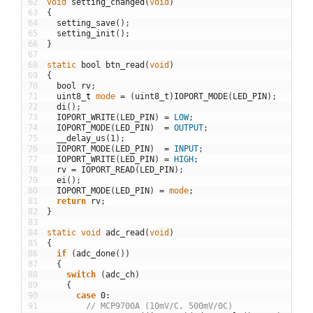
62
void
setting_changed
(
void
)
63
{
64
setting_save
(
)
;
65
setting_init
(
)
;
66
}
67
68
static
bool
btn_read
(
void
)
69
{
70
bool
rv
;
71
uint8
_
t
mode
=
(
uint8_t
)
IOPORT_MODE
(
LED_PIN
)
;
72
di
(
)
;
73
IOPORT_WRITE
(
LED_PIN
)
=
LOW
;
74
IOPORT_MODE
(
LED_PIN
)
=
OUTPUT
;
75
__delay_us
(
1
)
;
76
IOPORT_MODE
(
LED_PIN
)
=
INPUT
;
77
IOPORT_WRITE
(
LED_PIN
)
=
HIGH
;
78
rv
=
IOPORT_READ
(
LED_PIN
)
;
79
ei
(
)
;
80
IOPORT_MODE
(
LED_PIN
)
=
mode
;
81
return
rv
;
82
}
83
84
static
void
adc_read
(
void
)
85
{
86
if
(
adc_done
(
)
)
87
{
88
switch
(
adc_ch
)
89
{
90
case
0
:
91
// MCP9700A (10mV/C, 500mV/0C)