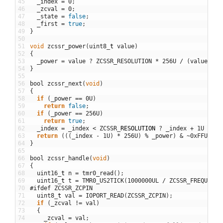
45
_index
=
0
;
46
_zcval
=
0
;
47
_state
=
false
;
48
_first
=
true
;
49
}
50
51
void
zcssr_power
(
uint8
_
t
value
)
52
{
53
_power
=
value
?
ZCSSR_RESOLUTION
*
256U
/
(
value
<
Z
54
}
55
56
bool
zcssr_next
(
void
)
57
{
58
if
(
_power
==
0U
)
59
return
false
;
60
if
(
_power
==
256U
)
61
return
true
;
62
_index
=
_index
<
ZCSSR
_
RESOLUTION
?
_index
+
1U
:
1U
63
return
(
(
(
_index
-
1U
)
*
256U
)
%
_power
)
&
~
0xFFU
?
f
64
}
65
66
bool
zcssr_handle
(
void
)
67
{
68
uint16
_
t
n
=
tmr0_read
(
)
;
69
uint16
_
t
t
=
TMR0_US2TICK
(
1000000UL
/
ZCSSR_FREQUENCY
70
#ifdef ZCSSR_ZCPIN
71
uint8
_
t
val
=
IOPORT_READ
(
ZCSSR_ZCPIN
)
;
72
if
(
_zcval
!=
val
)
73
{
74
_zcval
=
val
;