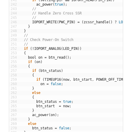
242
ac_power
(
true
)
;
243
//
244
// Handle Zero Cross SSR
245
//
246
IOPORT_WRITE
(
PWC_PIN
)
=
(
zcssr_handle
(
)
?
LOW
:
247
}
248
}
249
//
250
// Check Power-On Switch
251
//
252
if
(
!
IOPORT_ANALOG
(
LED_PIN
)
)
253
{
254
bool
on
=
btn_read
(
)
;
255
if
(
on
)
256
{
257
if
(
btn_status
)
258
{
259
if
(
TIMEUP16
(
now
,
btn_start
,
POWER_OFF_TIME
)
)
260
on
=
false
;
261
}
262
else
263
{
264
btn_status
=
true
;
265
btn_start
=
now
;
266
}
267
ac_power
(
on
)
;
268
}
269
else
270
btn_status
=
false
;