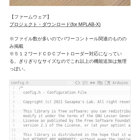
【ファームウェア】
プロジェクト・ダウンロード(for MPLAB-X)
※ファイル数が多いのでパワーコントール関連のものの
み掲載
※５１２ワードＣＤＣブートローダー対応になってい
る。ぎりぎりなサイズなのでこれ以上の機能追加は無理
っぽい。
config.h
Arduino
1
/*
2
  config.h - Configuration File
3
4
  Copyright (c) 2021 Sasapea's Lab. All right reserved.
5
6
  This library is free software; you can redistribute i
7
  modify it under the terms of the GNU Lesser General P
8
  License as published by the Free Software Foundation;
9
  version 2.1 of the License, or (at your option) any l
10
11
  This library is distributed in the hope that it will 
12
  but WITHOUT ANY WARRANTY; without even the implied wa