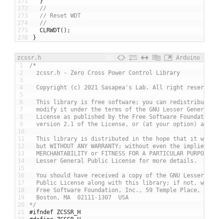
271
}
272
//
273
// Reset WDT
274
//
275
CLRWDT
(
)
;
276
}
zcssr.h
Arduino
1
/*
2
  zcssr.h - Zero Cross Power Control Library
3
4
  Copyright (c) 2021 Sasapea's Lab. All right reserved.
5
6
  This library is free software; you can redistribute i
7
  modify it under the terms of the GNU Lesser General P
8
  License as published by the Free Software Foundation;
9
  version 2.1 of the License, or (at your option) any l
10
11
  This library is distributed in the hope that it will 
12
  but WITHOUT ANY WARRANTY; without even the implied wa
13
  MERCHANTABILITY or FITNESS FOR A PARTICULAR PURPOSE. 
14
  Lesser General Public License for more details.
15
16
  You should have received a copy of the GNU Lesser Gen
17
  Public License along with this library; if not, write
18
  Free Software Foundation, Inc., 59 Temple Place, Suit
19
  Boston, MA  02111-1307  USA
20
*/
21
#ifndef ZCSSR_H