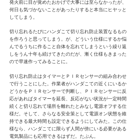
発火前に目が覚めたおかげで大事には至らなかったが、
何日も気づかないことがあったりすると本当にヒヤッと
してしまう。
切り忘れるたびにハンダこて切り忘れ防止装置なるもの
を作ろうと思ってしまう。が、どういう仕様にするか悩
んでるうちに作ること自体を忘れてしまうという繰り返
しをうん十年も続けてきたのだが、漸く仕様もきまった
ので早速作ってみることに。
切り忘れ防止はタイマーとＰＩＲセンサーの組み合わせ
で行うことにした。作業者がハンダこての近くにいるか
どうかをＰＩＲセンサーで判断し、ＰＩＲセンサーに反
応があればタイマーを延長、反応がない状況が一定時間
続くと切り忘れて場所を離れたとみなし電源オフする仕
様だ。そして、さらなる安全策として電源オン状態を維
持できる最大時間も設定できるようにしてみた。この仕
様なら、ハンダこてに限らず人間が傍にいる必要がある
電気製品にも応用できるはずだ。たぶん。