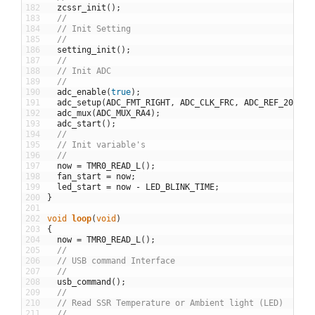
182
zcssr_init
(
)
;
183
//
184
// Init Setting
185
//
186
setting_init
(
)
;
187
//
188
// Init ADC
189
//
190
adc_enable
(
true
)
;
191
adc_setup
(
ADC_FMT_RIGHT
,
ADC_CLK_FRC
,
ADC_REF_2048
,
192
adc_mux
(
ADC_MUX_RA4
)
;
193
adc_start
(
)
;
194
//
195
// Init variable's
196
//
197
now
=
TMR0_READ_L
(
)
;
198
fan_start
=
now
;
199
led_start
=
now
-
LED_BLINK_TIME
;
200
}
201
202
void
loop
(
void
)
203
{
204
now
=
TMR0_READ_L
(
)
;
205
//
206
// USB command Interface
207
//
208
usb_command
(
)
;
209
//
210
// Read SSR Temperature or Ambient light (LED)
211
//