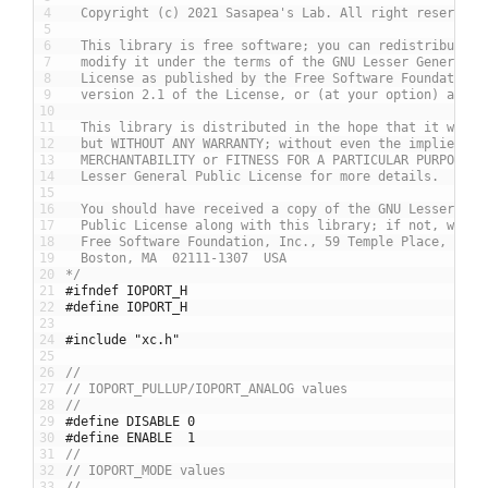
4
  Copyright (c) 2021 Sasapea's Lab. All right reserved.
5
6
  This library is free software; you can redistribute i
7
  modify it under the terms of the GNU Lesser General P
8
  License as published by the Free Software Foundation;
9
  version 2.1 of the License, or (at your option) any l
10
11
  This library is distributed in the hope that it will 
12
  but WITHOUT ANY WARRANTY; without even the implied wa
13
  MERCHANTABILITY or FITNESS FOR A PARTICULAR PURPOSE. 
14
  Lesser General Public License for more details.
15
16
  You should have received a copy of the GNU Lesser Gen
17
  Public License along with this library; if not, write
18
  Free Software Foundation, Inc., 59 Temple Place, Suit
19
  Boston, MA  02111-1307  USA
20
*/
21
#ifndef IOPORT_H
22
#define	IOPORT_H
23
24
#include "xc.h"
25
26
//
27
// IOPORT_PULLUP/IOPORT_ANALOG values
28
//
29
#define DISABLE 0
30
#define ENABLE  1
31
//
32
// IOPORT_MODE values
33
//