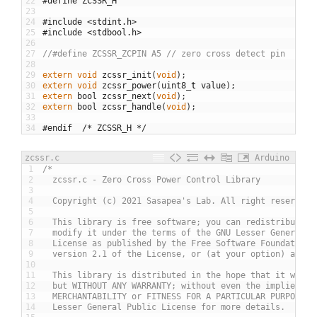
22
#define	ZCSSR_H
23
24
#include <stdint.h>
25
#include <stdbool.h>
26
27
//#define ZCSSR_ZCPIN A5 // zero cross detect pin
28
29
extern
void
zcssr_init
(
void
)
;
30
extern
void
zcssr_power
(
uint8
_
t
value
)
;
31
extern
bool
zcssr_next
(
void
)
;
32
extern
bool
zcssr_handle
(
void
)
;
33
34
#endif	/* ZCSSR_H */
zcssr.c
Arduino
1
/*
2
  zcssr.c - Zero Cross Power Control Library
3
4
  Copyright (c) 2021 Sasapea's Lab. All right reserved.
5
6
  This library is free software; you can redistribute i
7
  modify it under the terms of the GNU Lesser General P
8
  License as published by the Free Software Foundation;
9
  version 2.1 of the License, or (at your option) any l
10
11
  This library is distributed in the hope that it will 
12
  but WITHOUT ANY WARRANTY; without even the implied wa
13
  MERCHANTABILITY or FITNESS FOR A PARTICULAR PURPOSE. 
14
  Lesser General Public License for more details.