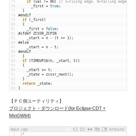
75
if
(
val
!=
0U
)
// 1=rising edge, 0=falling edge
76
_first
=
true
;
77
}
78
#endif
79
if
(
_first
)
80
{
81
_first
=
false
;
82
#ifdef ZCSSR_ZCPIN
83
_start
=
n
-
(
t
>>
1
)
;
84
#else
85
_start
=
n
-
t
;
86
#endif
87
}
88
if
(
TIMEUP16
(
n
,
_start
,
t
)
)
89
{
90
_start
+=
t
;
91
_state
=
zcssr_next
(
)
;
92
}
93
return
_state
;
94
}
【ＰＣ側ユーティリティ】
プロジェクト・ダウンロード(for Eclipse-CDT +
MinGW64)
main.cpp
Arduino
1
/*