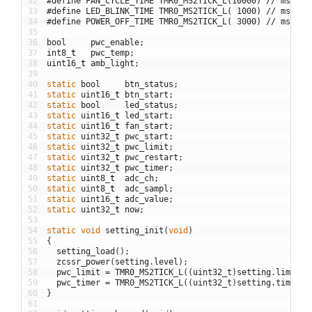
32
#define FAN_CYCLE_TIME TMR0_MS2TICK_L(10000) // ms
33
#define LED_BLINK_TIME TMR0_MS2TICK_L( 1000) // ms
34
#define POWER_OFF_TIME TMR0_MS2TICK_L( 3000) // ms
35
36
bool
pwc_enable
;
37
int8
_
t
pwc_temp
;
38
uint16
_
t
amb_light
;
39
40
static
bool
btn_status
;
41
static
uint16
_
t
btn_start
;
42
static
bool
led_status
;
43
static
uint16
_
t
led_start
;
44
static
uint16
_
t
fan_start
;
45
static
uint32
_
t
pwc_start
;
46
static
uint32
_
t
pwc_limit
;
47
static
uint32
_
t
pwc_restart
;
48
static
uint32
_
t
pwc_timer
;
49
static
uint8
_
t
adc_ch
;
50
static
uint8
_
t
adc_sampl
;
51
static
uint16
_
t
adc_value
;
52
static
uint32
_
t
now
;
53
54
static
void
setting_init
(
void
)
55
{
56
setting_load
(
)
;
57
zcssr_power
(
setting
.
level
)
;
58
pwc_limit
=
TMR0_MS2TICK_L
(
(
uint32_t
)
setting
.
limit
*
59
pwc_timer
=
TMR0_MS2TICK_L
(
(
uint32_t
)
setting
.
timer
*
60
}
61