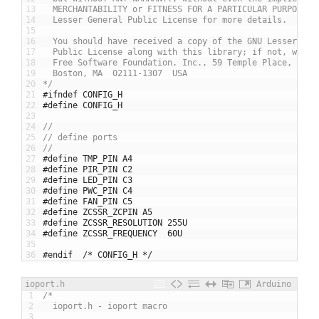
13
  MERCHANTABILITY or FITNESS FOR A PARTICULAR PURPOSE. 
14
  Lesser General Public License for more details.
15
16
  You should have received a copy of the GNU Lesser Gen
17
  Public License along with this library; if not, write
18
  Free Software Foundation, Inc., 59 Temple Place, Suit
19
  Boston, MA  02111-1307  USA
20
*/
21
#ifndef CONFIG_H
22
#define	CONFIG_H
23
24
//
25
// define ports
26
//
27
#define TMP_PIN A4
28
#define PIR_PIN C2
29
#define LED_PIN C3
30
#define PWC_PIN C4
31
#define FAN_PIN C5
32
#define ZCSSR_ZCPIN A5
33
#define ZCSSR_RESOLUTION 255U
34
#define ZCSSR_FREQUENCY  60U
35
36
#endif	/* CONFIG_H */
ioport.h
Arduino
1
/*
2
  ioport.h - ioport macro
3