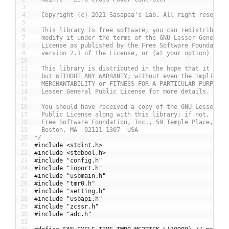
3
4
  Copyright (c) 2021 Sasapea's Lab. All right reserved
5
6
  This library is free software; you can redistribute 
7
  modify it under the terms of the GNU Lesser General 
8
  License as published by the Free Software Foundation
9
  version 2.1 of the License, or (at your option) any 
10
11
  This library is distributed in the hope that it will
12
  but WITHOUT ANY WARRANTY; without even the implied w
13
  MERCHANTABILITY or FITNESS FOR A PARTICULAR PURPOSE.
14
  Lesser General Public License for more details.
15
16
  You should have received a copy of the GNU Lesser Ge
17
  Public License along with this library; if not, writ
18
  Free Software Foundation, Inc., 59 Temple Place, Sui
19
  Boston, MA  02111-1307  USA
20
*/
21
#include <stdint.h>
22
#include <stdbool.h>
23
#include "config.h"
24
#include "ioport.h"
25
#include "usbmain.h"
26
#include "tmr0.h"
27
#include "setting.h"
28
#include "usbapi.h"
29
#include "zcssr.h"
30
#include "adc.h"
31