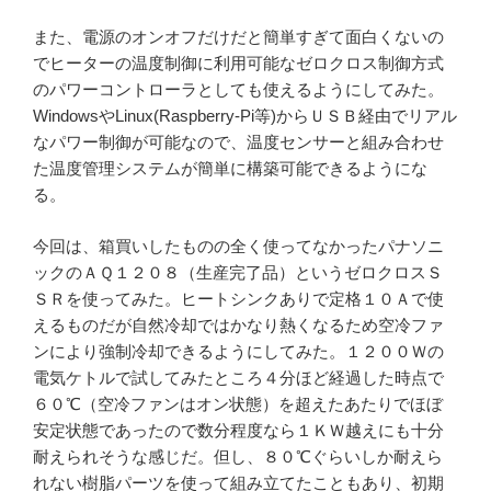
また、電源のオンオフだけだと簡単すぎて面白くないの
でヒーターの温度制御に利用可能なゼロクロス制御方式
のパワーコントローラとしても使えるようにしてみた。
WindowsやLinux(Raspberry-Pi等)からＵＳＢ経由でリアル
なパワー制御が可能なので、温度センサーと組み合わせ
た温度管理システムが簡単に構築可能できるようにな
る。
今回は、箱買いしたものの全く使ってなかったパナソニ
ックのＡＱ１２０８（生産完了品）というゼロクロスＳ
ＳＲを使ってみた。ヒートシンクありで定格１０Ａで使
えるものだが自然冷却ではかなり熱くなるため空冷ファ
ンにより強制冷却できるようにしてみた。１２００Ｗの
電気ケトルで試してみたところ４分ほど経過した時点で
６０℃（空冷ファンはオン状態）を超えたあたりでほぼ
安定状態であったので数分程度なら１ＫＷ越えにも十分
耐えられそうな感じだ。但し、８０℃ぐらいしか耐えら
れない樹脂パーツを使って組み立てたこともあり、初期