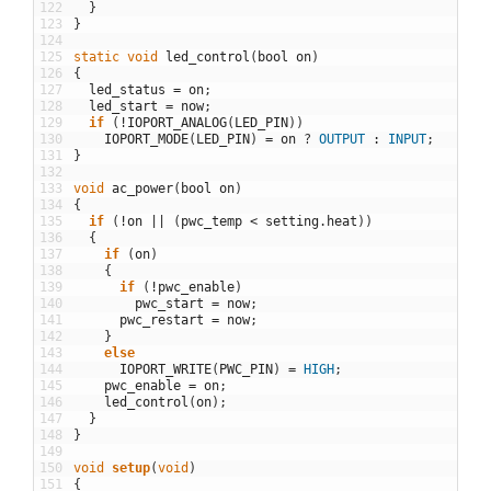
122
}
123
}
124
125
static
void
led_control
(
bool
on
)
126
{
127
led_status
=
on
;
128
led_start
=
now
;
129
if
(
!
IOPORT_ANALOG
(
LED_PIN
)
)
130
IOPORT_MODE
(
LED_PIN
)
=
on
?
OUTPUT
:
INPUT
;
131
}
132
133
void
ac_power
(
bool
on
)
134
{
135
if
(
!
on
||
(
pwc_temp
<
setting
.
heat
)
)
136
{
137
if
(
on
)
138
{
139
if
(
!
pwc_enable
)
140
pwc_start
=
now
;
141
pwc_restart
=
now
;
142
}
143
else
144
IOPORT_WRITE
(
PWC_PIN
)
=
HIGH
;
145
pwc_enable
=
on
;
146
led_control
(
on
)
;
147
}
148
}
149
150
void
setup
(
void
)
151
{