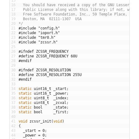
15
16
  You should have received a copy of the GNU Lesser Gen
17
  Public License along with this library; if not, write
18
  Free Software Foundation, Inc., 59 Temple Place, Suit
19
  Boston, MA  02111-1307  USA
20
*/
21
#include "config.h"
22
#include "ioport.h"
23
#include "tmr0.h"
24
#include "zcssr.h"
25
26
#ifndef ZCSSR_FREQUENCY
27
#define ZCSSR_FREQUENCY 60U
28
#endif
29
30
#ifndef ZCSSR_RESOLUTION
31
#define ZCSSR_RESOLUTION 255U
32
#endif
33
34
static
uint16
_
t
_start
;
35
static
uint16
_
t
_power
;
36
static
uint8
_
t
_index
;
37
static
uint8
_
t
_zcval
;
38
static
bool
_state
;
39
static
bool
_first
;
40
41
void
zcssr_init
(
void
)
42
{
43
_start
=
0
;
44
_power
=
0
;