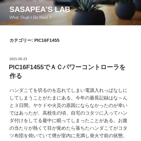
コ
SASAPEA'S LAB
ン
What Shall I Do Next ?
テ
ン
ツ
カテゴリー:
PIC16F1455
へ
ス
キ
投
2021-05-23
ッ
稿
PIC16F1455でＡＣパワーコントローラを
日:
プ
作る
ハンダこてを切るのを忘れてしまい電源入れっぱなしに
してしまうことがたまにある。今年の最長記録はな～ん
と３日間。ヤケドや火災の原因にならなかったのが幸い
ではあったが、高校生の頃、自宅のコタツに入ってハン
ダ付けをしてる最中に眠ってしまったことがある。お腹
の当たりが熱くて目が覚めたら落ちたハンダこてがコタ
ツ布団を焼いていて煙が室内に充満し発火寸前の状態。