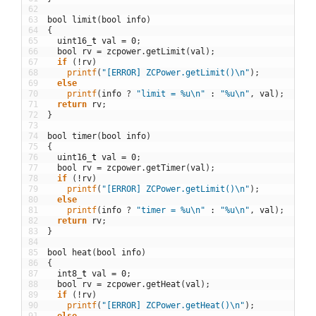
62
63
bool
limit
(
bool
info
)
64
{
65
uint16
_
t
val
=
0
;
66
bool
rv
=
zcpower
.
getLimit
(
val
)
;
67
if
(
!
rv
)
68
printf
(
"[ERROR] ZCPower.getLimit()\n"
)
;
69
else
70
printf
(
info
?
"limit = %u\n"
:
"%u\n"
,
val
)
;
71
return
rv
;
72
}
73
74
bool
timer
(
bool
info
)
75
{
76
uint16
_
t
val
=
0
;
77
bool
rv
=
zcpower
.
getTimer
(
val
)
;
78
if
(
!
rv
)
79
printf
(
"[ERROR] ZCPower.getLimit()\n"
)
;
80
else
81
printf
(
info
?
"timer = %u\n"
:
"%u\n"
,
val
)
;
82
return
rv
;
83
}
84
85
bool
heat
(
bool
info
)
86
{
87
int8
_
t
val
=
0
;
88
bool
rv
=
zcpower
.
getHeat
(
val
)
;
89
if
(
!
rv
)
90
printf
(
"[ERROR] ZCPower.getHeat()\n"
)
;
91
else