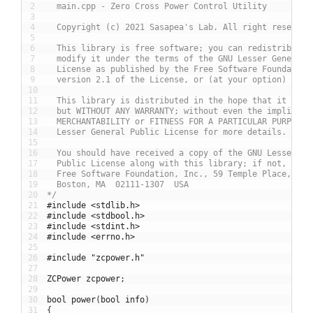
2
  main.cpp - Zero Cross Power Control Utility
3
4
  Copyright (c) 2021 Sasapea's Lab. All right reserved
5
6
  This library is free software; you can redistribute 
7
  modify it under the terms of the GNU Lesser General 
8
  License as published by the Free Software Foundation
9
  version 2.1 of the License, or (at your option) any 
10
11
  This library is distributed in the hope that it will
12
  but WITHOUT ANY WARRANTY; without even the implied w
13
  MERCHANTABILITY or FITNESS FOR A PARTICULAR PURPOSE.
14
  Lesser General Public License for more details.
15
16
  You should have received a copy of the GNU Lesser Ge
17
  Public License along with this library; if not, writ
18
  Free Software Foundation, Inc., 59 Temple Place, Sui
19
  Boston, MA  02111-1307  USA
20
*/
21
#include <stdlib.h>
22
#include <stdbool.h>
23
#include <stdint.h>
24
#include <errno.h>
25
26
#include "zcpower.h"
27
28
ZCPower
zcpower
;
29
30
bool
power
(
bool
info
)
31
{