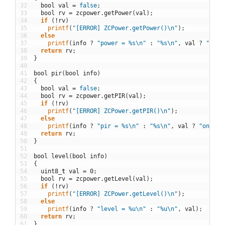
32
bool
val
=
false
;
33
bool
rv
=
zcpower
.
getPower
(
val
)
;
34
if
(
!
rv
)
35
printf
(
"[ERROR] ZCPower.getPower()\n"
)
;
36
else
37
printf
(
info
?
"power = %s\n"
:
"%s\n"
,
val
?
"on"
38
return
rv
;
39
}
40
41
bool
pir
(
bool
info
)
42
{
43
bool
val
=
false
;
44
bool
rv
=
zcpower
.
getPIR
(
val
)
;
45
if
(
!
rv
)
46
printf
(
"[ERROR] ZCPower.getPIR()\n"
)
;
47
else
48
printf
(
info
?
"pir = %s\n"
:
"%s\n"
,
val
?
"on"
:
49
return
rv
;
50
}
51
52
bool
level
(
bool
info
)
53
{
54
uint8
_
t
val
=
0
;
55
bool
rv
=
zcpower
.
getLevel
(
val
)
;
56
if
(
!
rv
)
57
printf
(
"[ERROR] ZCPower.getLevel()\n"
)
;
58
else
59
printf
(
info
?
"level = %u\n"
:
"%u\n"
,
val
)
;
60
return
rv
;
61
}