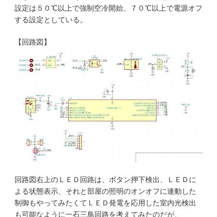
設定は５０℃以上で強制空冷開始、７０℃以上で電源オフ
する設定としている。
【回路図】
回路図右上のＬＥＤ回路は、ボタン押下検出、ＬＥＤに
よる状態表示、それと部屋の照明のオンオフに連動した
制御もやってみたくてＬＥＤ発電を応用した室内光検出
も可能なように一石三鳥回路を考えてみたのだが、