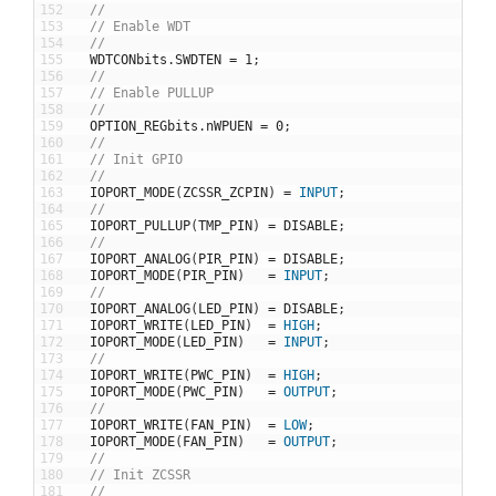
152
//
153
// Enable WDT
154
//
155
WDTCONbits
.
SWDTEN
=
1
;
156
//
157
// Enable PULLUP
158
//
159
OPTION_REGbits
.
nWPUEN
=
0
;
160
//
161
// Init GPIO
162
//
163
IOPORT_MODE
(
ZCSSR_ZCPIN
)
=
INPUT
;
164
//
165
IOPORT_PULLUP
(
TMP_PIN
)
=
DISABLE
;
166
//
167
IOPORT_ANALOG
(
PIR_PIN
)
=
DISABLE
;
168
IOPORT_MODE
(
PIR_PIN
)
=
INPUT
;
169
//
170
IOPORT_ANALOG
(
LED_PIN
)
=
DISABLE
;
171
IOPORT_WRITE
(
LED_PIN
)
=
HIGH
;
172
IOPORT_MODE
(
LED_PIN
)
=
INPUT
;
173
//
174
IOPORT_WRITE
(
PWC_PIN
)
=
HIGH
;
175
IOPORT_MODE
(
PWC_PIN
)
=
OUTPUT
;
176
//
177
IOPORT_WRITE
(
FAN_PIN
)
=
LOW
;
178
IOPORT_MODE
(
FAN_PIN
)
=
OUTPUT
;
179
//
180
// Init ZCSSR
181
//