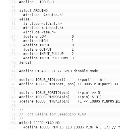
26
#define __IOBUS_H
27
28
#ifdef ARDUINO
29
#include "Arduino.h"
30
#else
31
#include <stdint.h>
32
#include <stdbool.h>
33
#include <sam.h>
34
#define LOW             0
35
#define HIGH            1
36
#define INPUT           0
37
#define OUTPUT          1
38
#define INPUT_PULLUP    2
39
#define INPUT_PULLDOWN  3
40
#endif
41
42
#define DISABLE -1 // GPIO disable mode
43
44
#define IOBUS_PID(port)      ((port) - 'A')
45
#define IOBUS_PIN(port, pos) ((IOBUS_PID(port) << 5) |
46
47
#define IOBUS_PORTID(pin)    ((pin) >> 5)
48
#define IOBUS_PINPOS(pin)    ((pin) & 31)
49
#define IOBUS_PINVAL(pin)    (1 << IOBUS_PINPOS(pin))
50
51
//
52
// Port Define for Seeeduino XIAO
53
//
54
#ifdef SEEED_XIAO_M0
55
#define IOBUS_PIN_13_LED IOBUS_PIN('A', 17) // YELLO