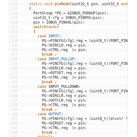
116
static
void
pinMode
(
uint32
_
t
pin
,
uint32
_
t
mode
,
b
117
{
118
PortGroup
*
PG
=
&
IOBUS_PGROUP
(
pin
)
;
119
uint32
_
t
cfg
=
IOBUS_PINPOS
(
pin
)
;
120
pin
=
IOBUS_PINVAL
(
pin
)
;
121
switch
(
mode
)
122
{
123
case
INPUT
:
124
PG
->
PINCFG
[
cfg
]
.
reg
=
(
uint8_t
)
(
PORT_PINCFG_
125
PG
->
DIRCLR
.
reg
=
pin
;
126
PG
->
CTRL
.
reg
|=
pin
;
127
break
;
128
case
INPUT_PULLUP
:
129
PG
->
PINCFG
[
cfg
]
.
reg
=
(
uint8_t
)
(
PORT_PINCFG_
130
PG
->
DIRCLR
.
reg
=
pin
;
131
PG
->
OUTSET
.
reg
=
pin
;
132
PG
->
CTRL
.
reg
|=
pin
;
133
break
;
134
case
INPUT_PULLDOWN
:
135
PG
->
PINCFG
[
cfg
]
.
reg
=
(
uint8_t
)
(
PORT_PINCFG_
136
PG
->
DIRCLR
.
reg
=
pin
;
137
PG
->
OUTCLR
.
reg
=
pin
;
138
PG
->
CTRL
.
reg
|=
pin
;
139
break
;
140
case
OUTPUT
:
141
PG
->
PINCFG
[
cfg
]
.
reg
=
(
uint8_t
)
(
drvstr
?
POR
142
PG
->
DIRSET
.
reg
=
pin
;
143
PG
->
CTRL
.
reg
|=
pin
;
144
break
;
145
default
: