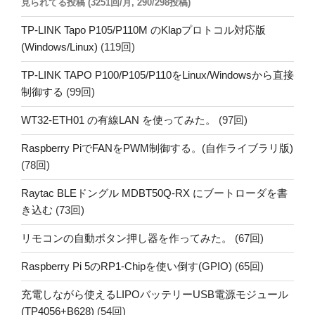
見られてる投稿 (3251回/月, 290/298投稿)
TP-LINK Tapo P105/P110M のKlapプロトコル対応版
(Windows/Linux)
(119回)
TP-LINK TAPO P100/P105/P110をLinux/Windowsから直接
制御する
(99回)
WT32-ETH01 の有線LAN を使ってみた。
(97回)
Raspberry PiでFANをPWM制御する。(自作ライブラリ版)
(78回)
Raytac BLEドングル MDBT50Q-RX にブートローダを書
き込む
(73回)
リモコンの自動ボタン押し器を作ってみた。
(67回)
Raspberry Pi 5のRP1-Chipを使い倒す(GPIO)
(65回)
充電しながら使えるLIPOバッテリーUSB電源モジュール
(TP4056+B628)
(54回)