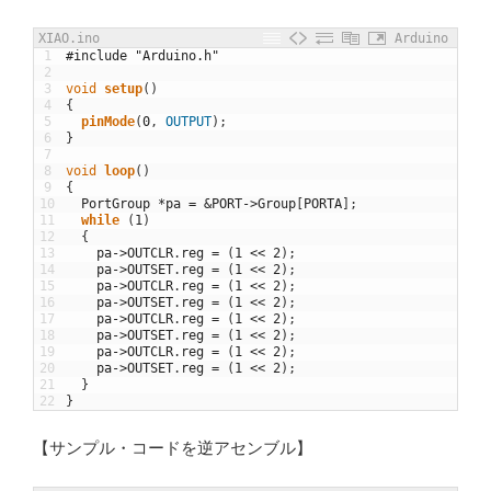
XIAO.ino
Arduino
1
#include "Arduino.h"
2
3
void
setup
(
)
4
{
5
pinMode
(
0
,
OUTPUT
)
;
6
}
7
8
void
loop
(
)
9
{
10
PortGroup
*
pa
=
&
PORT
->
Group
[
PORTA
]
;
11
while
(
1
)
12
{
13
pa
->
OUTCLR
.
reg
=
(
1
<<
2
)
;
14
pa
->
OUTSET
.
reg
=
(
1
<<
2
)
;
15
pa
->
OUTCLR
.
reg
=
(
1
<<
2
)
;
16
pa
->
OUTSET
.
reg
=
(
1
<<
2
)
;
17
pa
->
OUTCLR
.
reg
=
(
1
<<
2
)
;
18
pa
->
OUTSET
.
reg
=
(
1
<<
2
)
;
19
pa
->
OUTCLR
.
reg
=
(
1
<<
2
)
;
20
pa
->
OUTSET
.
reg
=
(
1
<<
2
)
;
21
}
22
}
【サンプル・コードを逆アセンブル】