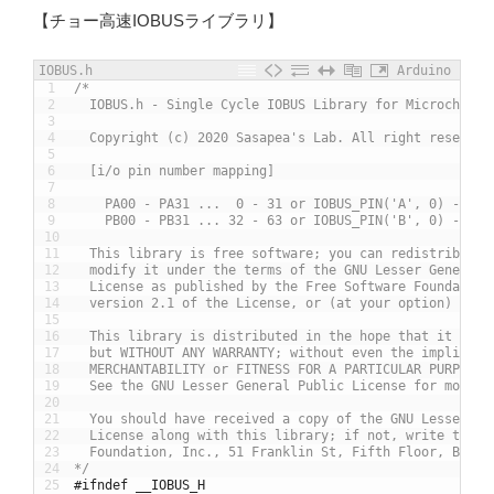
【チョー高速IOBUSライブラリ】
IOBUS.h
Arduino
1
/*
2
  IOBUS.h - Single Cycle IOBUS Library for Microchip A
3
4
  Copyright (c) 2020 Sasapea's Lab. All right reserved
5
6
  [i/o pin number mapping]
7
8
    PA00 - PA31 ...  0 - 31 or IOBUS_PIN('A', 0) - IOB
9
    PB00 - PB31 ... 32 - 63 or IOBUS_PIN('B', 0) - IOB
10
11
  This library is free software; you can redistribute 
12
  modify it under the terms of the GNU Lesser General 
13
  License as published by the Free Software Foundation
14
  version 2.1 of the License, or (at your option) any 
15
16
  This library is distributed in the hope that it will
17
  but WITHOUT ANY WARRANTY; without even the implied w
18
  MERCHANTABILITY or FITNESS FOR A PARTICULAR PURPOSE.
19
  See the GNU Lesser General Public License for more d
20
21
  You should have received a copy of the GNU Lesser Ge
22
  License along with this library; if not, write to th
23
  Foundation, Inc., 51 Franklin St, Fifth Floor, Bosto
24
*/
25
#ifndef __IOBUS_H