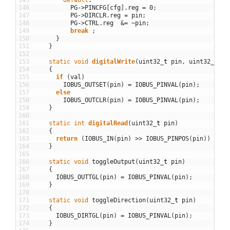
146
PG
->
PINCFG
[
cfg
]
.
reg
=
0
;
147
PG
->
DIRCLR
.
reg
=
pin
;
148
PG
->
CTRL
.
reg
&=
~
pin
;
149
break
;
150
}
151
}
152
153
static
void
digitalWrite
(
uint32
_
t
pin
,
uint32
_
t
va
154
{
155
if
(
val
)
156
IOBUS_OUTSET
(
pin
)
=
IOBUS_PINVAL
(
pin
)
;
157
else
158
IOBUS_OUTCLR
(
pin
)
=
IOBUS_PINVAL
(
pin
)
;
159
}
160
161
static
int
digitalRead
(
uint32
_
t
pin
)
162
{
163
return
(
IOBUS_IN
(
pin
)
>>
IOBUS_PINPOS
(
pin
)
)
&
1
;
164
}
165
166
static
void
toggleOutput
(
uint32
_
t
pin
)
167
{
168
IOBUS_OUTTGL
(
pin
)
=
IOBUS_PINVAL
(
pin
)
;
169
}
170
171
static
void
toggleDirection
(
uint32
_
t
pin
)
172
{
173
IOBUS_DIRTGL
(
pin
)
=
IOBUS_PINVAL
(
pin
)
;
174
}