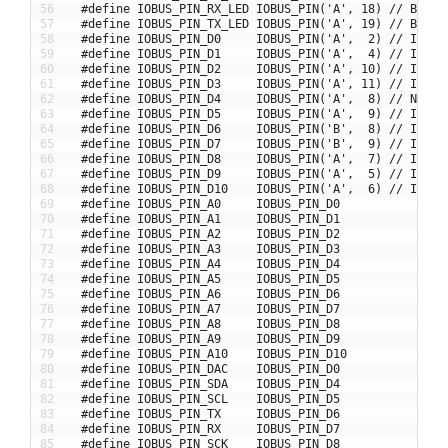
56
#define IOBUS_PIN_RX_LED IOBUS_PIN('A', 18) // BLUE 
57
#define IOBUS_PIN_TX_LED IOBUS_PIN('A', 19) // BLUE 
58
#define IOBUS_PIN_D0     IOBUS_PIN('A',  2) // INT/D
59
#define IOBUS_PIN_D1     IOBUS_PIN('A',  4) // INT/A
60
#define IOBUS_PIN_D2     IOBUS_PIN('A', 10) // INT/G
61
#define IOBUS_PIN_D3     IOBUS_PIN('A', 11) // INT/G
62
#define IOBUS_PIN_D4     IOBUS_PIN('A',  8) // NMI/S
63
#define IOBUS_PIN_D5     IOBUS_PIN('A',  9) // INT/S
64
#define IOBUS_PIN_D6     IOBUS_PIN('B',  8) // INT/T
65
#define IOBUS_PIN_D7     IOBUS_PIN('B',  9) // INT/R
66
#define IOBUS_PIN_D8     IOBUS_PIN('A',  7) // INT/A
67
#define IOBUS_PIN_D9     IOBUS_PIN('A',  5) // INT/A
68
#define IOBUS_PIN_D10    IOBUS_PIN('A',  6) // INT/A
69
#define IOBUS_PIN_A0     IOBUS_PIN_D0
70
#define IOBUS_PIN_A1     IOBUS_PIN_D1
71
#define IOBUS_PIN_A2     IOBUS_PIN_D2
72
#define IOBUS_PIN_A3     IOBUS_PIN_D3
73
#define IOBUS_PIN_A4     IOBUS_PIN_D4
74
#define IOBUS_PIN_A5     IOBUS_PIN_D5
75
#define IOBUS_PIN_A6     IOBUS_PIN_D6
76
#define IOBUS_PIN_A7     IOBUS_PIN_D7
77
#define IOBUS_PIN_A8     IOBUS_PIN_D8
78
#define IOBUS_PIN_A9     IOBUS_PIN_D9
79
#define IOBUS_PIN_A10    IOBUS_PIN_D10
80
#define IOBUS_PIN_DAC    IOBUS_PIN_D0
81
#define IOBUS_PIN_SDA    IOBUS_PIN_D4
82
#define IOBUS_PIN_SCL    IOBUS_PIN_D5
83
#define IOBUS_PIN_TX     IOBUS_PIN_D6
84
#define IOBUS_PIN_RX     IOBUS_PIN_D7
85
#define IOBUS_PIN_SCK    IOBUS_PIN_D8