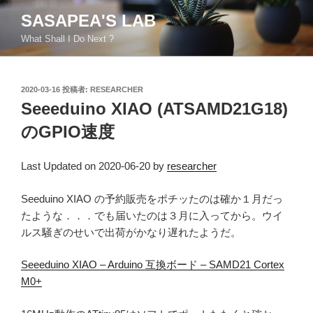
コ
SASAPEA'S LAB
ン
What Shall I Do Next ?
テ
ン
ツ
投
2020-03-16
投稿者:
RESEARCHER
へ
稿
Seeeduino XIAO (ATSAMD21G18)
ス
日:
キ
のGPIO速度
ッ
プ
Last Updated on 2020-06-20 by
researcher
Seeduino XIAO の予約販売をポチッたのは確か１月だっ
たような．．．でも届いたのは３月に入ってから。ウイ
ルス騒ぎのせいで出荷がかなり遅れたようだ。
Seeeduino XIAO – Arduino 互換ボード – SAMD21 Cortex
M0+