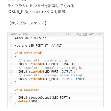
ライブラリにピン番号を計算してくれる
IOBUS_PIN(port,pos)マクロを追加。
【サンプル・スケッチ】
Example.ino
Arduino
1
#include "IOBUS.h"
2
3
#define LED_PORT 17  // A17
4
5
void
setup
(
void
)
6
{
7
// example(1): disable i/o pin.
8
IOBUS
::
pinMode
(
LED_PORT
,
DISABLE
)
;
9
// example(2): normal drive strength.
10
IOBUS
::
pinMode
(
LED_PORT
,
OUTPUT
)
;
11
// example(3): stronger drive strength.
12
IOBUS
::
pinMode
(
LED_PORT
,
OUTPUT
,
true
)
;
13
}
14
15
void
loop
(
void
)
16
{
17
IOBUS
::
toggleOutput
(
LED_PORT
)
;
18
delay
(
1000
)
;
19
}