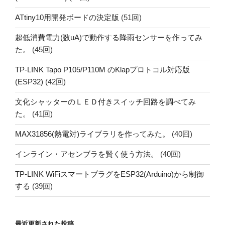
ATtiny10用開発ボードの決定版
(51回)
超低消費電力(数uA)で動作する降雨センサーを作ってみ
た。
(45回)
TP-LINK Tapo P105/P110M のKlapプロトコル対応版
(ESP32)
(42回)
文化シャッターのＬＥＤ付きスイッチ回路を調べてみ
た。
(41回)
MAX31856(熱電対)ライブラリを作ってみた。
(40回)
インライン・アセンブラを賢く使う方法。
(40回)
TP-LINK WiFiスマートプラグをESP32(Arduino)から制御
する
(39回)
最近更新された投稿