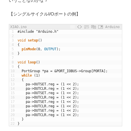
いうことなのかな？
【シングルサイクルI/Oポートの例】
XIAO.ino
Arduino
1
#include "Arduino.h"
2
3
void
setup
(
)
4
{
5
pinMode
(
0
,
OUTPUT
)
;
6
}
7
8
void
loop
(
)
9
{
10
PortGroup
*
pa
=
&
PORT_IOBUS
->
Group
[
PORTA
]
;
11
while
(
1
)
12
{
13
pa
->
OUTSET
.
reg
=
(
1
<<
2
)
;
14
pa
->
OUTCLR
.
reg
=
(
1
<<
2
)
;
15
pa
->
OUTSET
.
reg
=
(
1
<<
2
)
;
16
pa
->
OUTCLR
.
reg
=
(
1
<<
2
)
;
17
pa
->
OUTSET
.
reg
=
(
1
<<
2
)
;
18
pa
->
OUTCLR
.
reg
=
(
1
<<
2
)
;
19
pa
->
OUTSET
.
reg
=
(
1
<<
2
)
;
20
pa
->
OUTCLR
.
reg
=
(
1
<<
2
)
;
21
}
22
}