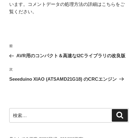
います。
コメントデータの処理方法の詳細はこちらをご
覧ください
。
投
前
前
稿
の
AVR用のコンパクト＆高速なI2Cライブラリの改良版
ナ
投
ビ
稿
次
次
ゲ
の
Seeeduino XIAO (ATSAMD21G18) のCRCエンジン
投
ー
稿
シ
ョ
ン
検
検
索
索: