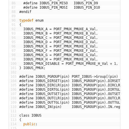
86
#define IOBUS_PIN_MISO   IOBUS_PIN_D9
87
#define IOBUS_PIN_MOSI   IOBUS_PIN_D10
88
#endif
89
90
typedef
enum
91
{
92
IOBUS_PMUX_A
=
PORT_PMUX_PMUXE_A_Val
,
93
IOBUS_PMUX_B
=
PORT_PMUX_PMUXE_B_Val
,
94
IOBUS_PMUX_C
=
PORT_PMUX_PMUXE_C_Val
,
95
IOBUS_PMUX_D
=
PORT_PMUX_PMUXE_D_Val
,
96
IOBUS_PMUX_E
=
PORT_PMUX_PMUXE_E_Val
,
97
IOBUS_PMUX_F
=
PORT_PMUX_PMUXE_F_Val
,
98
IOBUS_PMUX_G
=
PORT_PMUX_PMUXE_G_Val
,
99
IOBUS_PMUX_H
=
PORT_PMUX_PMUXE_H_Val
,
100
IOBUS_PMUX_DISABLE
=
PORT_PMUX_PMUXE_H_Val
+
1
,
101
}
IOBUS_PMUX
;
102
103
#define IOBUS_PGROUP(pin) PORT_IOBUS->Group[(pin) >> 5
104
#define IOBUS_DIRSET(pin) IOBUS_PGROUP(pin).DIRSET.reg
105
#define IOBUS_DIRCLR(pin) IOBUS_PGROUP(pin).DIRCLR.reg
106
#define IOBUS_DIRTGL(pin) IOBUS_PGROUP(pin).DIRTGL.reg
107
#define IOBUS_OUTSET(pin) IOBUS_PGROUP(pin).OUTSET.reg
108
#define IOBUS_OUTCLR(pin) IOBUS_PGROUP(pin).OUTCLR.reg
109
#define IOBUS_OUTTGL(pin) IOBUS_PGROUP(pin).OUTTGL.reg
110
#define IOBUS_IN(pin)     IOBUS_PGROUP(pin).IN.reg
111
112
class
IOBUS
113
{
114
public
:
115