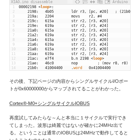
XIAO.ino disassmble
Arduino
1
00002198
<
loop
>
:
2
2198
:
4b05
ldr
r3
,
[
pc
,
#20]	; (21b0 <
3
219a
:
2204
movs
r2
,
#4
4
219c
:
615a
str
r2
,
[
r3
,
#20]
5
219e
:
619a
str
r2
,
[
r3
,
#24]
6
21a0
:
615a
str
r2
,
[
r3
,
#20]
7
21a2
:
619a
str
r2
,
[
r3
,
#24]
8
21a4
:
615a
str
r2
,
[
r3
,
#20]
9
21a6
:
619a
str
r2
,
[
r3
,
#24]
10
21a8
:
615a
str
r2
,
[
r3
,
#20]
11
21aa
:
619a
str
r2
,
[
r3
,
#24]
12
21ac
:
e7f4
b
.
n
2198
<
loop
>
13
21ae
:
46c0
nop
;
(
mov
r8
,
r8
)
14
21b0
:
41004400
.
word
0x41004400
その後、下記ページの内容からシングルサイクルI/Oポー
トが0x60000000からマップされてることがわかった。
Cortex®-M0+シングルサイクルIOBUS
再度試してみたらな～んと本当に１サイクルで実行でき
てしまった。波形は綺麗ではないが確かに24MHz出て
る。ということは通常のIOBUSは24MHzで動作してると