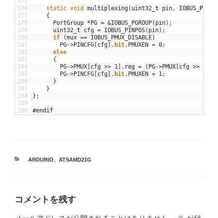
175
176
static
void
multiplexing
(
uint32
_
t
pin
,
IOBUS
_
PMUX
177
{
178
PortGroup
*
PG
=
&
IOBUS_PGROUP
(
pin
)
;
179
uint32
_
t
cfg
=
IOBUS_PINPOS
(
pin
)
;
180
if
(
mux
==
IOBUS_PMUX_DISABLE
)
181
PG
->
PINCFG
[
cfg
]
.
bit
.
PMUXEN
=
0
;
182
else
183
{
184
PG
->
PMUX
[
cfg
>>
1
]
.
reg
=
(
PG
->
PMUX
[
cfg
>>
1
]
.
r
185
PG
->
PINCFG
[
cfg
]
.
bit
.
PMUXEN
=
1
;
186
}
187
}
188
}
;
189
190
#endif
カ
ARDUINO
、
ATSAMD21G
テ
ゴ
リ
ー
コメントを残す