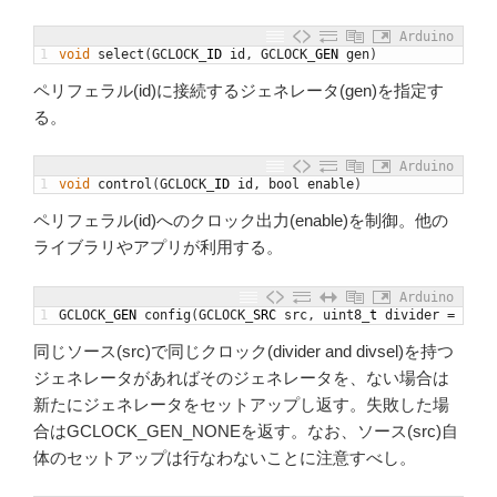
Arduino
1
void
select
(
GCLOCK
_
ID
id
,
GCLOCK
_
GEN
gen
)
ペリフェラル(id)に接続するジェネレータ(gen)を指定す
る。
Arduino
1
void
control
(
GCLOCK
_
ID
id
,
bool
enable
)
ペリフェラル(id)へのクロック出力(enable)を制御。他の
ライブラリやアプリが利用する。
Arduino
1
GCLOCK
_
GEN
config
(
GCLOCK
_
SRC
src
,
uint8
_
t
divider
=
0
,
b
同じソース(src)で同じクロック(divider and divsel)を持つ
ジェネレータがあればそのジェネレータを、ない場合は
新たにジェネレータをセットアップし返す。失敗した場
合はGCLOCK_GEN_NONEを返す。なお、ソース(src)自
体のセットアップは行なわないことに注意すべし。