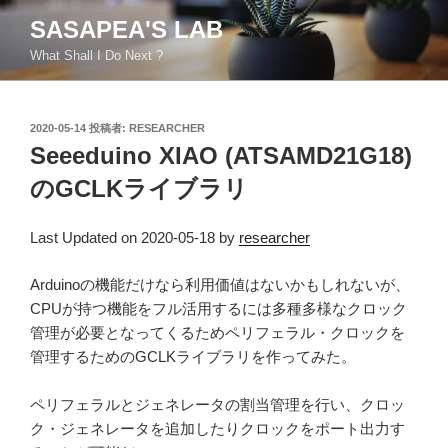
コ
SASAPEA'S LAB
ン
What Shall I Do Next ?
テ
ン
ツ
投
2020-05-14
投稿者:
RESEARCHER
へ
稿
Seeeduino XIAO (ATSAMD21G18)
ス
日:
キ
のGCLKライブラリ
ッ
プ
Last Updated on 2020-05-18 by
researcher
Arduinoの機能だけなら利用価値はないかもしれないが、
CPUが持つ機能をフル活用するには多種多様なクロック
管理が必要となってくるためペリフェラル・クロックを
管理するためのGCLKライブラリを作ってみた。
ペリフェラルとジェネレータの割当管理を行い、クロッ
ク・ジェネレータを追加したりクロックをポート出力す