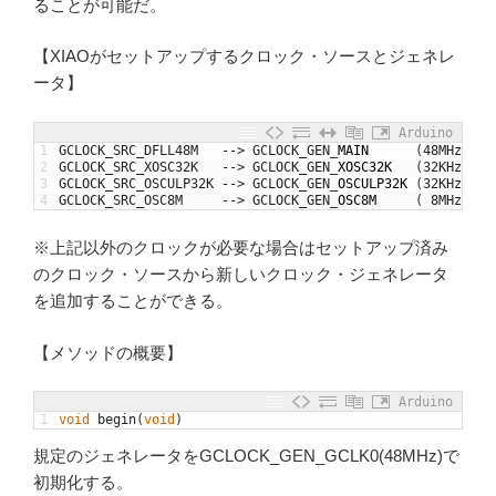
ることが可能だ。
【XIAOがセットアップするクロック・ソースとジェネレ
ータ】
Arduino
1
GCLOCK_SRC_DFLL48M
--
>
GCLOCK_GEN
_
MAIN
(
48MHz
DFL
2
GCLOCK_SRC_XOSC32K
--
>
GCLOCK_GEN
_
XOSC32K
(
32KHz
XTA
3
GCLOCK_SRC_OSCULP32K
--
>
GCLOCK_GEN
_
OSCULP32K
(
32KHz
RC
4
GCLOCK_SRC_OSC8M
--
>
GCLOCK_GEN
_
OSC8M
(
8MHz
RC
)
※上記以外のクロックが必要な場合はセットアップ済み
のクロック・ソースから新しいクロック・ジェネレータ
を追加することができる。
【メソッドの概要】
Arduino
1
void
begin
(
void
)
規定のジェネレータをGCLOCK_GEN_GCLK0(48MHz)で
初期化する。