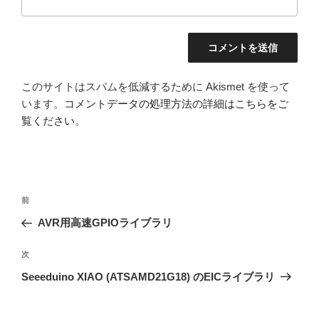
このサイトはスパムを低減するために Akismet を使って
います。
コメントデータの処理方法の詳細はこちらをご
覧ください
。
投
前
前
稿
の
AVR用高速GPIOライブラリ
ナ
投
ビ
稿
次
次
ゲ
の
Seeeduino XIAO (ATSAMD21G18) のEICライブラリ
投
ー
稿
シ