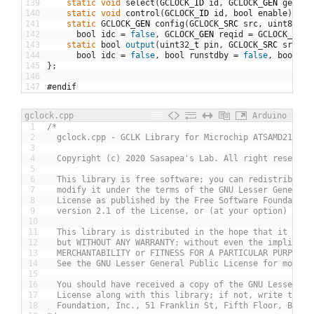
139
static
void
select
(
GCLOCK
_
ID
id
,
GCLOCK
_
GEN
gen
)
;
140
static
void
control
(
GCLOCK
_
ID
id
,
bool
enable
)
;
141
static
GCLOCK
_
GEN
config
(
GCLOCK
_
SRC
src
,
uint8
_
t
d
142
bool
idc
=
false
,
GCLOCK
_
GEN
reqid
=
GCLOCK_GEN_
143
static
bool
output
(
uint32
_
t
pin
,
GCLOCK
_
SRC
src
,
u
144
bool
idc
=
false
,
bool
runstdby
=
false
,
bool
oo
145
}
;
146
147
#endif
gclock.cpp
Arduino
1
/*
2
  gclock.cpp - GCLK Library for Microchip ATSAMD21 (Co
3
4
  Copyright (c) 2020 Sasapea's Lab. All right reserved
5
6
  This library is free software; you can redistribute 
7
  modify it under the terms of the GNU Lesser General 
8
  License as published by the Free Software Foundation
9
  version 2.1 of the License, or (at your option) any 
10
11
  This library is distributed in the hope that it will
12
  but WITHOUT ANY WARRANTY; without even the implied w
13
  MERCHANTABILITY or FITNESS FOR A PARTICULAR PURPOSE.
14
  See the GNU Lesser General Public License for more d
15
16
  You should have received a copy of the GNU Lesser Ge
17
  License along with this library; if not, write to th
18
  Foundation, Inc., 51 Franklin St, Fifth Floor, Bosto