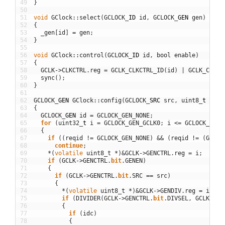
49
}
50
51
void
GClock
::
select
(
GCLOCK
_
ID
id
,
GCLOCK
_
GEN
gen
)
52
{
53
_gen
[
id
]
=
gen
;
54
}
55
56
void
GClock
::
control
(
GCLOCK
_
ID
id
,
bool
enable
)
57
{
58
GCLK
->
CLKCTRL
.
reg
=
GCLK_CLKCTRL_ID
(
id
)
|
GCLK_CLKCT
59
sync
(
)
;
60
}
61
62
GCLOCK
_
GEN
GClock
::
config
(
GCLOCK
_
SRC
src
,
uint8
_
t
divi
63
{
64
GCLOCK
_
GEN
id
=
GCLOCK_GEN_NONE
;
65
for
(
uint32
_
t
i
=
GCLOCK_GEN_GCLK0
;
i
<=
GCLOCK_GEN_
66
{
67
if
(
(
reqid
!=
GCLOCK_GEN_NONE
)
&&
(
reqid
!=
(
GCLOC
68
continue
;
69
*
(
volatile
uint8_t
*
)
&
GCLK
->
GENCTRL
.
reg
=
i
;
70
if
(
GCLK
->
GENCTRL
.
bit
.
GENEN
)
71
{
72
if
(
GCLK
->
GENCTRL
.
bit
.
SRC
==
src
)
73
{
74
*
(
volatile
uint8_t
*
)
&
GCLK
->
GENDIV
.
reg
=
i
;
75
if
(
DIVIDER
(
GCLK
->
GENCTRL
.
bit
.
DIVSEL
,
GCLK
->
GE
76
{
77
if
(
idc
)
78
{