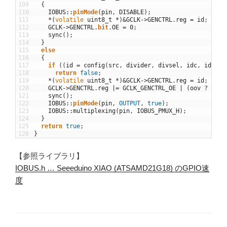
109
{
110
IOBUS
::
pinMode
(
pin
,
DISABLE
)
;
111
*
(
volatile
uint8_t
*
)
&
GCLK
->
GENCTRL
.
reg
=
id
;
112
GCLK
->
GENCTRL
.
bit
.
OE
=
0
;
113
sync
(
)
;
114
}
115
else
116
{
117
if
(
(
id
=
config
(
src
,
divider
,
divsel
,
idc
,
id
)
)
=
118
return
false
;
119
*
(
volatile
uint8_t
*
)
&
GCLK
->
GENCTRL
.
reg
=
id
;
120
GCLK
->
GENCTRL
.
reg
|=
GCLK_GENCTRL_OE
|
(
oov
?
GCLK
121
sync
(
)
;
122
IOBUS
::
pinMode
(
pin
,
OUTPUT
,
true
)
;
123
IOBUS
::
multiplexing
(
pin
,
IOBUS_PMUX_H
)
;
124
}
125
return
true
;
126
}
【参照ライブラリ】
IOBUS.h … Seeeduino XIAO (ATSAMD21G18) のGPIO速
度