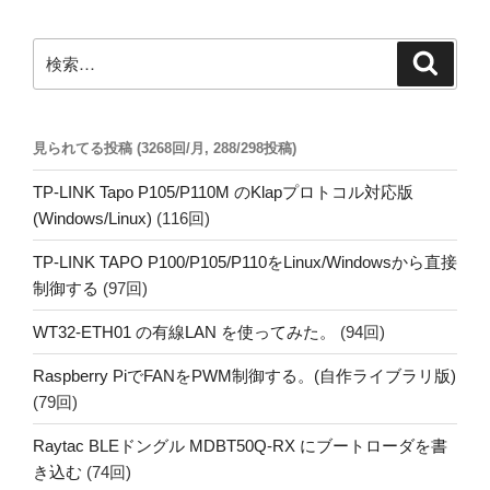
ョ
ン
検
検
索
索:
見られてる投稿 (3268回/月, 288/298投稿)
TP-LINK Tapo P105/P110M のKlapプロトコル対応版
(Windows/Linux)
(116回)
TP-LINK TAPO P100/P105/P110をLinux/Windowsから直接
制御する
(97回)
WT32-ETH01 の有線LAN を使ってみた。
(94回)
Raspberry PiでFANをPWM制御する。(自作ライブラリ版)
(79回)
Raytac BLEドングル MDBT50Q-RX にブートローダを書
き込む
(74回)