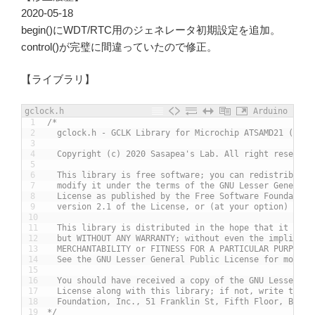
2020-05-18
begin()にWDT/RTC用のジェネレータ初期設定を追加。
control()が完璧に間違っていたので修正。
【ライブラリ】
gclock.h
Arduino
1
/*
2
  gclock.h - GCLK Library for Microchip ATSAMD21 (Cort
3
4
  Copyright (c) 2020 Sasapea's Lab. All right reserved
5
6
  This library is free software; you can redistribute 
7
  modify it under the terms of the GNU Lesser General 
8
  License as published by the Free Software Foundation
9
  version 2.1 of the License, or (at your option) any 
10
11
  This library is distributed in the hope that it will
12
  but WITHOUT ANY WARRANTY; without even the implied w
13
  MERCHANTABILITY or FITNESS FOR A PARTICULAR PURPOSE.
14
  See the GNU Lesser General Public License for more d
15
16
  You should have received a copy of the GNU Lesser Ge
17
  License along with this library; if not, write to th
18
  Foundation, Inc., 51 Franklin St, Fifth Floor, Bosto
19
*/