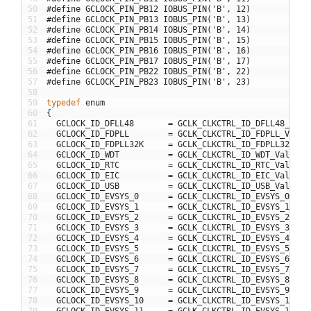
50
#define GCLOCK_PIN_PB12 IOBUS_PIN('B', 12)
51
#define GCLOCK_PIN_PB13 IOBUS_PIN('B', 13)
52
#define GCLOCK_PIN_PB14 IOBUS_PIN('B', 14)
53
#define GCLOCK_PIN_PB15 IOBUS_PIN('B', 15)
54
#define GCLOCK_PIN_PB16 IOBUS_PIN('B', 16)
55
#define GCLOCK_PIN_PB17 IOBUS_PIN('B', 17)
56
#define GCLOCK_PIN_PB22 IOBUS_PIN('B', 22)
57
#define GCLOCK_PIN_PB23 IOBUS_PIN('B', 23)
58
59
typedef
enum
60
{
61
GCLOCK_ID_DFLL48
=
GCLK_CLKCTRL_ID_DFLL48_Val
,
62
GCLOCK_ID_FDPLL
=
GCLK_CLKCTRL_ID_FDPLL_Val
,
63
GCLOCK_ID_FDPLL32K
=
GCLK_CLKCTRL_ID_FDPLL32K_Va
64
GCLOCK_ID_WDT
=
GCLK_CLKCTRL_ID_WDT_Val
,
65
GCLOCK_ID_RTC
=
GCLK_CLKCTRL_ID_RTC_Val
,
66
GCLOCK_ID_EIC
=
GCLK_CLKCTRL_ID_EIC_Val
,
67
GCLOCK_ID_USB
=
GCLK_CLKCTRL_ID_USB_Val
,
68
GCLOCK_ID_EVSYS_0
=
GCLK_CLKCTRL_ID_EVSYS_0_Val
69
GCLOCK_ID_EVSYS_1
=
GCLK_CLKCTRL_ID_EVSYS_1_Val
70
GCLOCK_ID_EVSYS_2
=
GCLK_CLKCTRL_ID_EVSYS_2_Val
71
GCLOCK_ID_EVSYS_3
=
GCLK_CLKCTRL_ID_EVSYS_3_Val
72
GCLOCK_ID_EVSYS_4
=
GCLK_CLKCTRL_ID_EVSYS_4_Val
73
GCLOCK_ID_EVSYS_5
=
GCLK_CLKCTRL_ID_EVSYS_5_Val
74
GCLOCK_ID_EVSYS_6
=
GCLK_CLKCTRL_ID_EVSYS_6_Val
75
GCLOCK_ID_EVSYS_7
=
GCLK_CLKCTRL_ID_EVSYS_7_Val
76
GCLOCK_ID_EVSYS_8
=
GCLK_CLKCTRL_ID_EVSYS_8_Val
77
GCLOCK_ID_EVSYS_9
=
GCLK_CLKCTRL_ID_EVSYS_9_Val
78
GCLOCK_ID_EVSYS_10
=
GCLK_CLKCTRL_ID_EVSYS_10_Va
79
GCLOCK_ID_EVSYS_11
=
GCLK_CLKCTRL_ID_EVSYS_11_Va