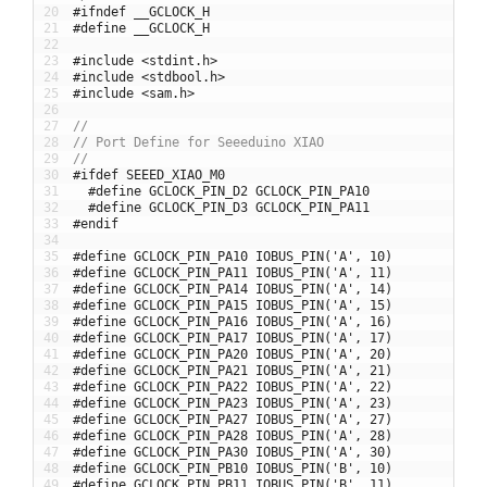
20
#ifndef __GCLOCK_H
21
#define __GCLOCK_H
22
23
#include <stdint.h>
24
#include <stdbool.h>
25
#include <sam.h>
26
27
//
28
// Port Define for Seeeduino XIAO
29
//
30
#ifdef SEEED_XIAO_M0
31
#define GCLOCK_PIN_D2 GCLOCK_PIN_PA10
32
#define GCLOCK_PIN_D3 GCLOCK_PIN_PA11
33
#endif
34
35
#define GCLOCK_PIN_PA10 IOBUS_PIN('A', 10)
36
#define GCLOCK_PIN_PA11 IOBUS_PIN('A', 11)
37
#define GCLOCK_PIN_PA14 IOBUS_PIN('A', 14)
38
#define GCLOCK_PIN_PA15 IOBUS_PIN('A', 15)
39
#define GCLOCK_PIN_PA16 IOBUS_PIN('A', 16)
40
#define GCLOCK_PIN_PA17 IOBUS_PIN('A', 17)
41
#define GCLOCK_PIN_PA20 IOBUS_PIN('A', 20)
42
#define GCLOCK_PIN_PA21 IOBUS_PIN('A', 21)
43
#define GCLOCK_PIN_PA22 IOBUS_PIN('A', 22)
44
#define GCLOCK_PIN_PA23 IOBUS_PIN('A', 23)
45
#define GCLOCK_PIN_PA27 IOBUS_PIN('A', 27)
46
#define GCLOCK_PIN_PA28 IOBUS_PIN('A', 28)
47
#define GCLOCK_PIN_PA30 IOBUS_PIN('A', 30)
48
#define GCLOCK_PIN_PB10 IOBUS_PIN('B', 10)
49
#define GCLOCK_PIN_PB11 IOBUS_PIN('B', 11)