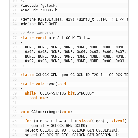
19
*/
20
#include "gclock.h"
21
#include "IOBUS.h"
22
23
#define DIVIDER(sel, div) (uint8_t)((sel) ? 1 << ((div
24
#define NONE 0xFF
25
26
// for SAMD21GJ
27
static
const
uint8
_
t
GCLK_IO
[
]
=
28
{
29
NONE
,
NONE
,
NONE
,
NONE
,
NONE
,
NONE
,
NONE
,
NONE
,
NONE
30
0x02
,
0x03
,
NONE
,
NONE
,
0x04
,
0x05
,
0x06
,
0x07
,
NONE
31
NONE
,
NONE
,
NONE
,
NONE
,
NONE
,
NONE
,
NONE
,
NONE
,
NONE
32
0x02
,
0x03
,
NONE
,
NONE
,
NONE
,
NONE
,
0x00
,
0x01
,
NONE
33
}
;
34
35
static
GCLOCK
_
GEN
_gen
[
GCLOCK_ID_I2S_1
-
GCLOCK_ID_DFL
36
37
static
void
sync
(
void
)
38
{
39
while
(
GCLK
->
STATUS
.
bit
.
SYNCBUSY
)
40
continue
;
41
}
42
43
void
GClock
::
begin
(
void
)
44
{
45
for
(
uint32
_
t
i
=
0
;
i
<
sizeof
(
_gen
)
/
sizeof
(
_gen
[
46
_gen
[
i
]
=
GCLOCK_GEN_GCLK0
;
47
select
(
GCLOCK_ID_WDT
,
GCLOCK_GEN_OSCULP32K
)
;
48
select
(
GCLOCK_ID_RTC
,
GCLOCK_GEN
_
XOSC32K
)
;