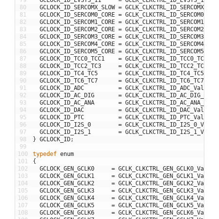
80
GCLOCK_ID_SERCOMX_SLOW
=
GCLK_CLKCTRL_ID_SERCOMX_SLO
81
GCLOCK_ID_SERCOM0_CORE
=
GCLK_CLKCTRL_ID_SERCOM0_COR
82
GCLOCK_ID_SERCOM1_CORE
=
GCLK_CLKCTRL_ID_SERCOM1_COR
83
GCLOCK_ID_SERCOM2_CORE
=
GCLK_CLKCTRL_ID_SERCOM2_COR
84
GCLOCK_ID_SERCOM3_CORE
=
GCLK_CLKCTRL_ID_SERCOM3_COR
85
GCLOCK_ID_SERCOM4_CORE
=
GCLK_CLKCTRL_ID_SERCOM4_COR
86
GCLOCK_ID_SERCOM5_CORE
=
GCLK_CLKCTRL_ID_SERCOM5_COR
87
GCLOCK_ID_TCC0_TCC1
=
GCLK_CLKCTRL_ID_TCC0_TCC1_V
88
GCLOCK_ID_TCC2_TC3
=
GCLK_CLKCTRL_ID_TCC2_TC3_Va
89
GCLOCK_ID_TC4_TC5
=
GCLK_CLKCTRL_ID_TC4_TC5_Val
90
GCLOCK_ID_TC6_TC7
=
GCLK_CLKCTRL_ID_TC6_TC7_Val
91
GCLOCK_ID_ADC
=
GCLK_CLKCTRL_ID_ADC_Val
,
92
GCLOCK_ID_AC_DIG
=
GCLK_CLKCTRL_ID_AC_DIG_Val
,
93
GCLOCK_ID_AC_ANA
=
GCLK_CLKCTRL_ID_AC_ANA_Val
,
94
GCLOCK_ID_DAC
=
GCLK_CLKCTRL_ID_DAC_Val
,
95
GCLOCK_ID_PTC
=
GCLK_CLKCTRL_ID_PTC_Val
,
96
GCLOCK_ID_I2S_0
=
GCLK_CLKCTRL_ID_I2S_0_Val
,
97
GCLOCK_ID_I2S_1
=
GCLK_CLKCTRL_ID_I2S_1_Val
,
98
}
GCLOCK_ID
;
99
100
typedef
enum
101
{
102
GCLOCK_GEN_GCLK0
=
GCLK_CLKCTRL_GEN_GCLK0_Val
,
/
103
GCLOCK_GEN_GCLK1
=
GCLK_CLKCTRL_GEN_GCLK1_Val
,
/
104
GCLOCK_GEN_GCLK2
=
GCLK_CLKCTRL_GEN_GCLK2_Val
,
/
105
GCLOCK_GEN_GCLK3
=
GCLK_CLKCTRL_GEN_GCLK3_Val
,
/
106
GCLOCK_GEN_GCLK4
=
GCLK_CLKCTRL_GEN_GCLK4_Val
,
/
107
GCLOCK_GEN_GCLK5
=
GCLK_CLKCTRL_GEN_GCLK5_Val
,
/
108
GCLOCK_GEN_GCLK6
=
GCLK_CLKCTRL_GEN_GCLK6_Val
,
/