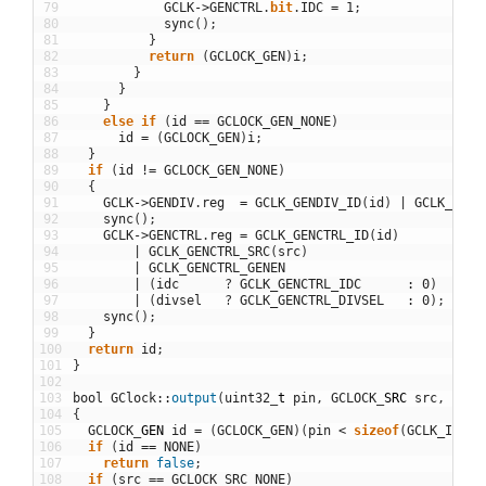
79
GCLK
->
GENCTRL
.
bit
.
IDC
=
1
;
80
sync
(
)
;
81
}
82
return
(
GCLOCK_GEN
)
i
;
83
}
84
}
85
}
86
else
if
(
id
==
GCLOCK_GEN_NONE
)
87
id
=
(
GCLOCK_GEN
)
i
;
88
}
89
if
(
id
!=
GCLOCK_GEN_NONE
)
90
{
91
GCLK
->
GENDIV
.
reg
=
GCLK_GENDIV_ID
(
id
)
|
GCLK_GEND
92
sync
(
)
;
93
GCLK
->
GENCTRL
.
reg
=
GCLK_GENCTRL_ID
(
id
)
94
|
GCLK_GENCTRL_SRC
(
src
)
95
|
GCLK_GENCTRL_GENEN
96
|
(
idc
?
GCLK_GENCTRL_IDC
:
0
)
97
|
(
divsel
?
GCLK_GENCTRL_DIVSEL
:
0
)
;
98
sync
(
)
;
99
}
100
return
id
;
101
}
102
103
bool
GClock
::
output
(
uint32
_
t
pin
,
GCLOCK
_
SRC
src
,
uint
104
{
105
GCLOCK
_
GEN
id
=
(
GCLOCK_GEN
)
(
pin
<
sizeof
(
GCLK_IO
)
?
106
if
(
id
==
NONE
)
107
return
false
;
108
if
(
src
==
GCLOCK_SRC_NONE
)