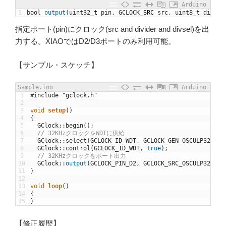
Arduino
1
bool
output
(
uint32
_
t
pin
,
GCLOCK
_
SRC
src
,
uint8
_
t
divide
指定ポート(pin)にクロック(src and divider and divsel)を出
力する。XIAOではD2/D3ポートのみ利用可能。
【サンプル・スケッチ】
Sample.ino
Arduino
1
#include "gclock.h"
2
3
void
setup
(
)
4
{
5
GClock
::
begin
(
)
;
6
// 32KHzクロックをWDTに供給
7
GClock
::
select
(
GCLOCK_ID_WDT
,
GCLOCK_GEN_OSCULP32K
)
;
8
GClock
::
control
(
GCLOCK_ID_WDT
,
true
)
;
9
// 32KHzクロックをポート出力
10
GClock
::
output
(
GCLOCK_PIN_D2
,
GCLOCK_SRC_OSCULP32K
)
;
11
}
12
13
void
loop
(
)
14
{
15
}
【修正履歴】