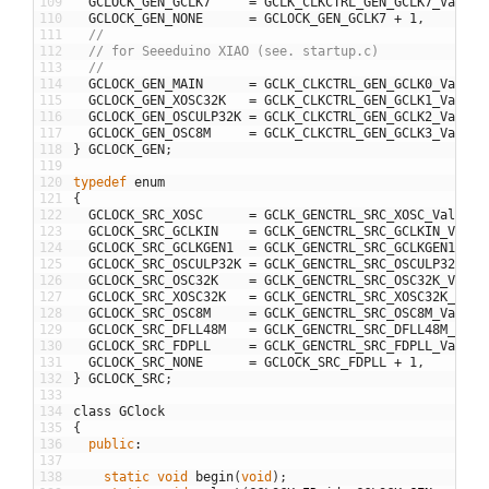
109
GCLOCK_GEN_GCLK7
=
GCLK_CLKCTRL_GEN_GCLK7_Val
,
/
110
GCLOCK_GEN_NONE
=
GCLOCK_GEN_GCLK7
+
1
,
111
//
112
// for Seeeduino XIAO (see. startup.c)
113
//
114
GCLOCK_GEN_MAIN
=
GCLK_CLKCTRL_GEN_GCLK0_Val
,
115
GCLOCK_GEN_XOSC32K
=
GCLK_CLKCTRL_GEN_GCLK1_Val
,
116
GCLOCK_GEN_OSCULP32K
=
GCLK_CLKCTRL_GEN_GCLK2_Val
,
117
GCLOCK_GEN_OSC8M
=
GCLK_CLKCTRL_GEN_GCLK3_Val
,
118
}
GCLOCK_GEN
;
119
120
typedef
enum
121
{
122
GCLOCK_SRC_XOSC
=
GCLK_GENCTRL_SRC_XOSC_Val
,
123
GCLOCK_SRC_GCLKIN
=
GCLK_GENCTRL_SRC_GCLKIN_Val
,
124
GCLOCK_SRC_GCLKGEN1
=
GCLK_GENCTRL_SRC_GCLKGEN1_Val
125
GCLOCK_SRC_OSCULP32K
=
GCLK_GENCTRL_SRC_OSCULP32K_Va
126
GCLOCK_SRC_OSC32K
=
GCLK_GENCTRL_SRC_OSC32K_Val
,
127
GCLOCK_SRC_XOSC32K
=
GCLK_GENCTRL_SRC_XOSC32K_Val
,
128
GCLOCK_SRC_OSC8M
=
GCLK_GENCTRL_SRC_OSC8M_Val
,
129
GCLOCK_SRC_DFLL48M
=
GCLK_GENCTRL_SRC_DFLL48M_Val
,
130
GCLOCK_SRC_FDPLL
=
GCLK_GENCTRL_SRC_FDPLL_Val
,
131
GCLOCK_SRC_NONE
=
GCLOCK_SRC_FDPLL
+
1
,
132
}
GCLOCK_SRC
;
133
134
class
GClock
135
{
136
public
:
137
138
static
void
begin
(
void
)
;