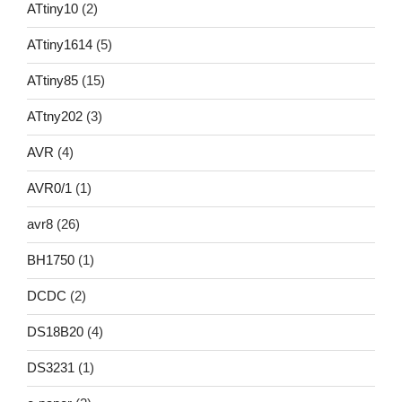
ATtiny10
(2)
ATtiny1614
(5)
ATtiny85
(15)
ATtny202
(3)
AVR
(4)
AVR0/1
(1)
avr8
(26)
BH1750
(1)
DCDC
(2)
DS18B20
(4)
DS3231
(1)