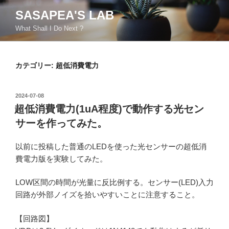
コ
SASAPEA'S LAB
ン
What Shall I Do Next ?
テ
ン
ツ
カテゴリー:
超低消費電力
へ
ス
キ
投
2024-07-08
ッ
稿
超低消費電力(1uA程度)で動作する光セン
日:
プ
サーを作ってみた。
以前に投稿した普通のLEDを使った光センサーの超低消
費電力版を実験してみた。
LOW区間の時間が光量に反比例する。センサー(LED)入力
回路が外部ノイズを拾いやすいことに注意すること。
【回路図】