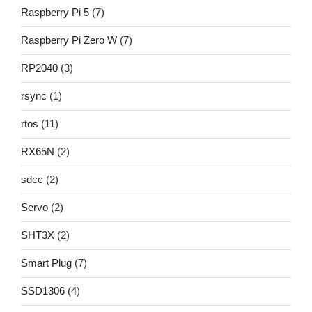
Raspberry Pi 5
(7)
Raspberry Pi Zero W
(7)
RP2040
(3)
rsync
(1)
rtos
(11)
RX65N
(2)
sdcc
(2)
Servo
(2)
SHT3X
(2)
Smart Plug
(7)
SSD1306
(4)