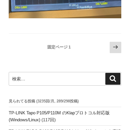
投
次
固定ページ
1
の
稿
ペ
の
ー
ペ
ジ
検
検
ー
索
索:
ジ
送
見られてる投稿 (3235回/月, 289/298投稿)
り
TP-LINK Tapo P105/P110M のKlapプロトコル対応版
(Windows/Linux)
(117回)