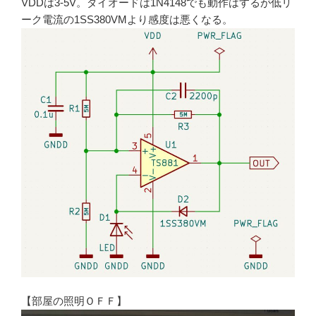
VDDは3-5V。ダイオードは1N4148でも動作はするが低リ
ーク電流の1SS380VMより感度は悪くなる。
【部屋の照明ＯＦＦ】