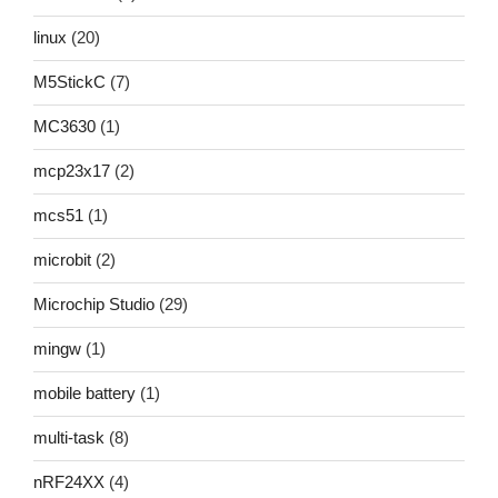
linux
(20)
M5StickC
(7)
MC3630
(1)
mcp23x17
(2)
mcs51
(1)
microbit
(2)
Microchip Studio
(29)
mingw
(1)
mobile battery
(1)
multi-task
(8)
nRF24XX
(4)