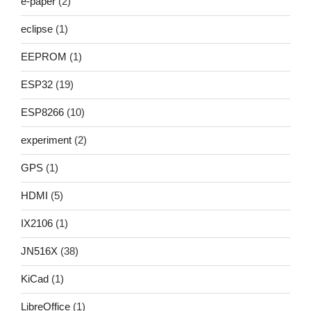
e-paper
(2)
eclipse
(1)
EEPROM
(1)
ESP32
(19)
ESP8266
(10)
experiment
(2)
GPS
(1)
HDMI
(5)
IX2106
(1)
JN516X
(38)
KiCad
(1)
LibreOffice
(1)