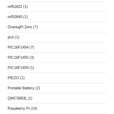
nrf51822
(1)
nrf52840
(1)
OranegPi Zero
(7)
pcb
(1)
PIC16F1454
(7)
PIC16F1455
(3)
PIC16F1459
(1)
PIEZO
(1)
Portable Battery
(2)
QMC5883L
(1)
Raspberry Pi
(14)