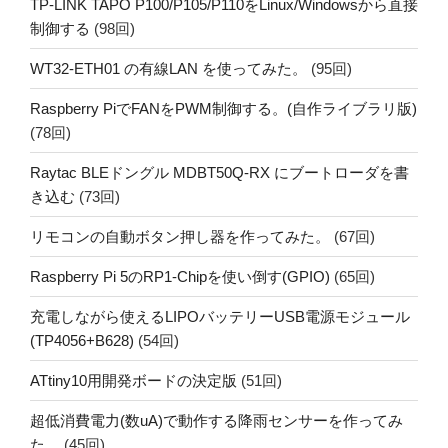
TP-LINK TAPO P100/P105/P110をLinux/Windowsから直接
制御する
(98回)
WT32-ETH01 の有線LAN を使ってみた。
(95回)
Raspberry PiでFANをPWM制御する。(自作ライブラリ版)
(78回)
Raytac BLEドングル MDBT50Q-RX にブートローダを書
き込む
(73回)
リモコンの自動ボタン押し器を作ってみた。
(67回)
Raspberry Pi 5のRP1-Chipを使い倒す(GPIO)
(65回)
充電しながら使えるLIPOバッテリーUSB電源モジュール
(TP4056+B628)
(54回)
ATtiny10用開発ボードの決定版
(51回)
超低消費電力(数uA)で動作する降雨センサーを作ってみ
た。
(45回)