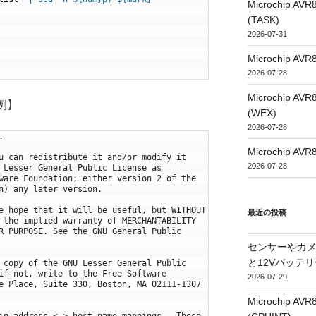
Microchip
(TASK)
2026-07-31
Microchip
2026-07-28
Microchip
の例】
(WEX)
2026-07-28
.
Microchip
u can redistribute it and/or modify it
2026-07-28
 Lesser General Public License as
ware Foundation; either version 2 of the
n) any later version.
e hope that it will be useful, but WITHOUT
最近の投稿
 the implied warranty of MERCHANTABILITY
R PURPOSE. See the GNU General Public
センサーやカ
と12Vバッテ
 copy of the GNU Lesser General Public
if not, write to the Free Software
2026-07-29
e Place, Suite 330, Boston, MA 02111-1307
Microchip
ip address <-> host name mappings.  These