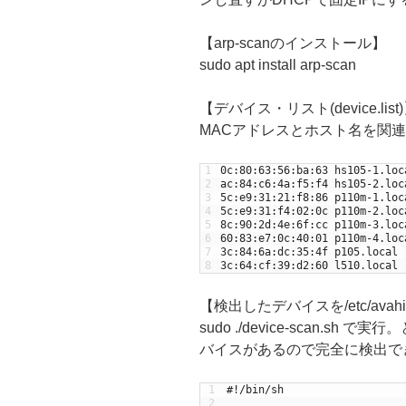
【arp-scanのインストール】
sudo apt install arp-scan
【デバイス・リスト(device.list
MACアドレスとホスト名を関
1
0c
:
80
:
63
:
56
:
ba
:
63
hs105
-
1.loc
2
ac
:
84
:
c6
:
4a
:
f5
:
f4
hs105
-
2.loc
3
5c
:
e9
:
31
:
21
:
f8
:
86
p110m
-
1.loc
4
5c
:
e9
:
31
:
f4
:
02
:
0c
p110m
-
2.loc
5
8c
:
90
:
2d
:
4e
:
6f
:
cc
p110m
-
3.loc
6
60
:
83
:
e7
:
0c
:
40
:
01
p110m
-
4.loc
7
3c
:
84
:
6a
:
dc
:
35
:
4f
p105
.
local
8
3c
:
64
:
cf
:
39
:
d2
:
60
l510
.
local
【検出したデバイスを/etc/avah
sudo ./device-scan.
バイスがあるので完全に検出で
1
#!/bin/sh
2