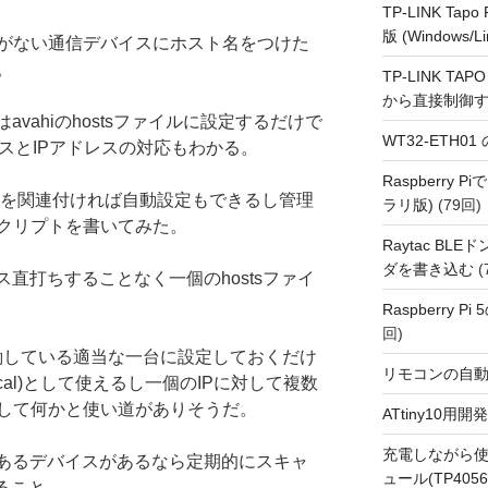
TP-LINK Tap
版 (Windows/Li
がない通信デバイスにホスト名をつけた
。
TP-LINK TAPO
から直接制御
avahiのhostsファイルに設定するだけで
WT32-ETH0
ドレスとIPアドレスの対応もわかる。
Raspberry
名を関連付ければ自動設定もできるし管理
ラリ版)
(79回)
クリプトを書いてみた。
Raytac BL
ダを書き込む
(
ス直打ちすることなく一個のhostsファイ
Raspberry P
回)
稼働している適当な一台に設定しておくだけ
リモコンの自
local)として使えるし一個のIPに対して複数
して何かと使い道がありそうだ。
ATtiny10
充電しながら使
があるデバイスがあるなら定期的にスキャ
ュール(TP4056
すること。