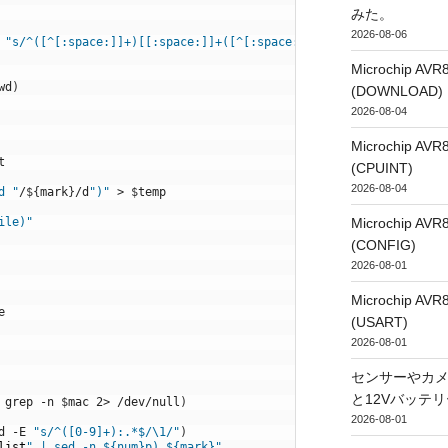
みた。
2026-08-06
"s/^([^[:space:]]+)[[:space:]]+([^[:space:]]+)[[:space:]]+(.*)/
Microchip
wd
)
(DOWNLOAD)
2026-08-04
Microchip
t
(CPUINT)
2026-08-04
d "
/
$
{
mark
}
/
d
")"
>
$
temp
Microchip
ile)"
(CONFIG)
2026-08-01
Microchip
e
(USART)
2026-08-01
センサーやカ
と12Vバッテ
grep
-
n
$
mac
2
>
/
dev
/
null
)
2026-08-01
d
-
E
"s/^([0-9]+):.*$/\1/"
)
list
" | sed -n ${num}p) ${mark}"