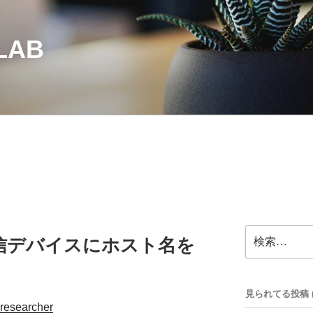
LAB
検
信デバイスにホスト名を
索:
見られてる投稿 (33
researcher