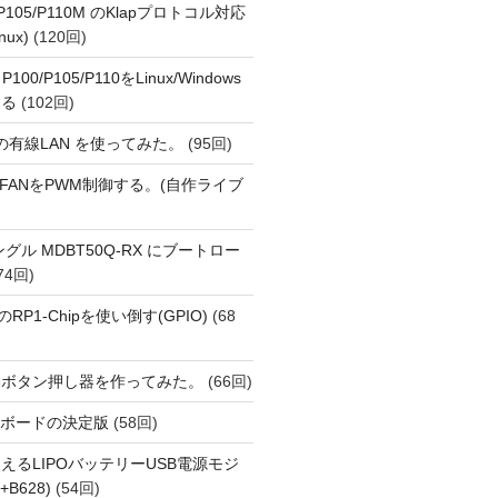
o P105/P110M のKlapプロトコル対応
nux)
(120回)
 P100/P105/P110をLinux/Windows
する
(102回)
1 の有線LAN を使ってみた。
(95回)
 PiでFANをPWM制御する。(自作ライブ
Eドングル MDBT50Q-RX にブートロー
74回)
i 5のRP1-Chipを使い倒す(GPIO)
(68
動ボタン押し器を作ってみた。
(66回)
用開発ボードの決定版
(58回)
えるLIPOバッテリーUSB電源モジ
+B628)
(54回)