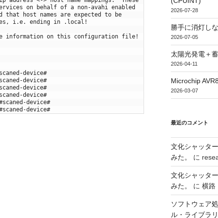
(CPUINT)
ervices on behalf of a non-avahi enabled
2026-07-28
d that host names are expected to be
es, i.e. ending in .local!
勝手に消灯し
e information on this configuration file!
2026-07-05
太陽光発電＋
2026-04-11
scaned-device#
Microchip
scaned-device#
scaned-device#
2026-03-07
scaned-device#
#scaned-device#
#scaned-device#
最近のコメント
文化シャッタ
みた。
に
rese
文化シャッタ
みた。
に
横路
ソフトウェア処
ル・ライブラ