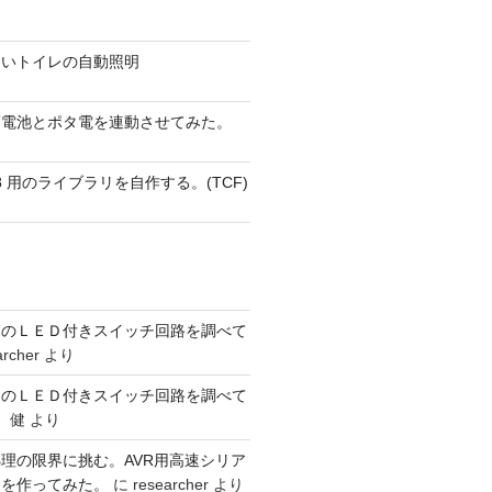
ないトイレの自動照明
蓄電池とポタ電を連動させてみた。
 AVR8 用のライブラリを自作する。(TCF)
ーのＬＥＤ付きスイッチ回路を調べて
archer
より
ーのＬＥＤ付きスイッチ回路を調べて
 健
より
理の限界に挑む。AVR用高速シリア
リを作ってみた。
に
researcher
より