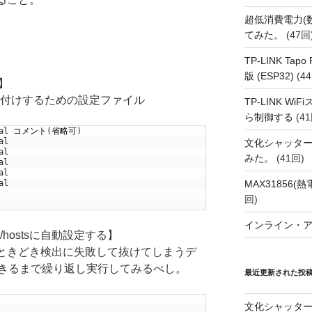
超低消費電力(
てみた。
(47回
TP-LINK Tap
版 (ESP32)
(44
)】
連付けするための設定ファイル
TP-LINK Wi
ら制御する
(41
al
コメント
(
省略可
)
al
文化シャッタ
al
みた。
(41回)
al
al
MAX31856
al
回)
インライン・
i/hostsに自動設定する】
sh で実行。ときどき検出に失敗して抜けてしまうデ
きるまで繰り返し実行してみるべし。
最近更新された投
文化シャッタ