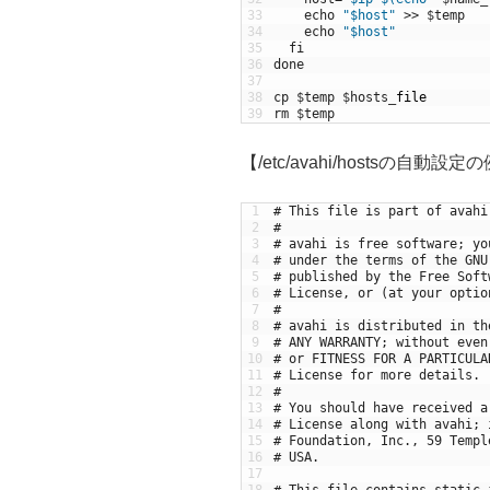
33
echo
"$host"
>>
$
temp
34
echo
"$host"
35
fi
36
done
37
38
cp
$
temp
$
hosts
_
file
39
rm
$
temp
【/etc/avahi/hostsの自動設定
1
# This file is part of avahi
2
#
3
# avahi is free software; yo
4
# under the terms of the GNU
5
# published by the Free Soft
6
# License, or (at your optio
7
#
8
# avahi is distributed in th
9
# ANY WARRANTY; without even
10
# or FITNESS FOR A PARTICULA
11
# License for more details.
12
#
13
# You should have received a
14
# License along with avahi; 
15
# Foundation, Inc., 59 Templ
16
# USA.
17
18
# This file contains static 