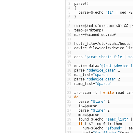
3
parse
(
)
4
{
5
parse
=
$
(
echo
"$1"
|
sed
-
E
6
}
7
8
cdir
=
$
(
cd
$
(
dirname
$
0
)
&&
p
9
temp
=
$
(
mktemp
)
10
mark
=
#scaned-device#
11
12
hosts_file
=
/
etc
/
avahi
/
hosts
13
device_file
=
$
cdir
/
device
.
lis
14
15
echo
"$(cat $hosts_file | se
16
17
device_data
=
"$(cat $device_f
18
parse
"$device_data"
1
19
mac_list
=
"$parse"
20
parse
"$device_data"
2
21
name_list
=
"$parse"
22
23
arp
-
scan
-
l
|
while
read
lin
24
do
25
parse
"$line"
1
26
ip
=
$
parse
27
parse
"$line"
2
28
mac
=
$
parse
29
found
=
$
(
echo
"$mac_list"
|
30
if
[
$
?
-
eq
0
]
;
then
31
num
=
$
(
echo
"$found"
|
se
32
host
=
"$ip $(echo "
$
name
_