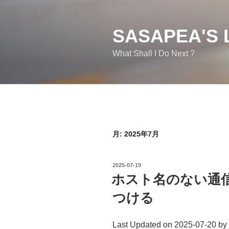
コ
ン
テ
SASAPEA'S 
ン
What Shall I Do Next ?
ツ
へ
ス
キ
ッ
プ
月:
2025年7月
投
2025-07-19
稿
ホスト名のない通
日:
つける
Last Updated on 2025-07-20 by