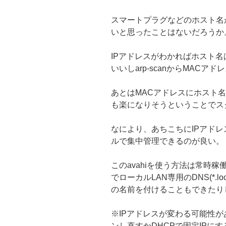
スマートプラグなどのホスト名
いと思ったことはないだろうか
IPアドレスがわかればホスト名は
いいしarp-scanからMACア
あとはMACアドレスにホスト
も楽になりそうということでス
なにより、あちこちにIPアドレ
ルで集中管理できるのが良い。
このavahiを使う方法は常時
でローカルLAN専用のDNS(*.
の名前を付けることもできたり
※IPアドレスが変わる可能性
ンし直すかDHCPで固定IPに