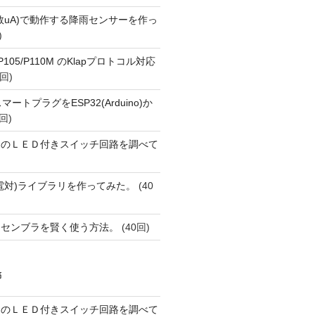
数uA)で動作する降雨センサーを作っ
)
o P105/P110M のKlapプロトコル対応
回)
FiスマートプラグをESP32(Arduino)か
回)
ーのＬＥＤ付きスイッチ回路を調べて
(熱電対)ライブラリを作ってみた。
(40
アセンブラを賢く使う方法。
(40回)
稿
ーのＬＥＤ付きスイッチ回路を調べて