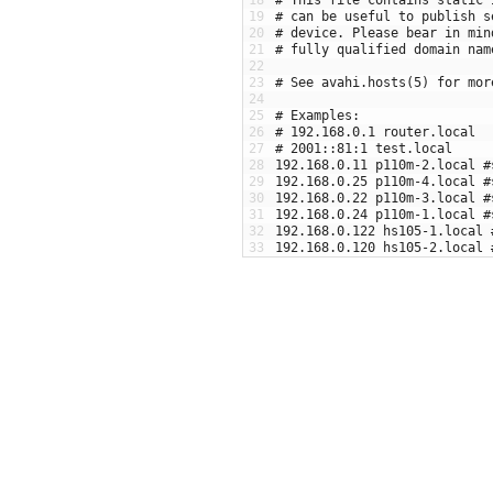
19
# can be useful to publish s
20
# device. Please bear in min
21
# fully qualified domain nam
22
23
# See avahi.hosts(5) for mor
24
25
# Examples:
26
# 192.168.0.1 router.local
27
# 2001::81:1 test.local
28
192.168.0.11
p110m
-
2.local
#
29
192.168.0.25
p110m
-
4.local
#
30
192.168.0.22
p110m
-
3.local
#
31
192.168.0.24
p110m
-
1.local
#
32
192.168.0.122
hs105
-
1.local
33
192.168.0.120
hs105
-
2.local