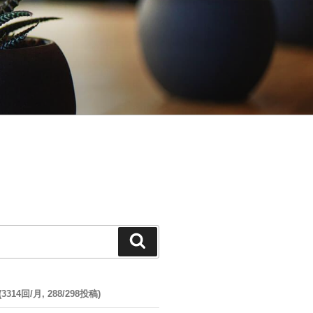
検
索
14回/月, 288/298投稿)