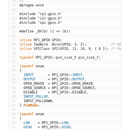
18
*/
19
#pragma once
20
21
#include "rp1-gpio.h"
22
#include "i2c-gpio.h"
23
#include "spi-gpio.h"
24
25
#define _BV(b) (1 << (b))
26
27
inline
RP1
_
GPIO
GPIO
;
28
inline
TwoWire
Wire
(
GPIO
,
3
,
2
)
;
/* for st
29
inline
SPIClass
SPI
(
GPIO
,
11
,
10
,
9
,
{
8
}
)
;
/* for st
30
31
typedef
RP1_GPIO
::
pin_size
_
t
pin_size_t
;
32
33
typedef
enum
34
{
35
INPUT
=
RP1_GPIO
::
INPUT
,
36
OUTPUT
=
RP1_GPIO
::
OUTPUT
,
37
OPEN_DRAIN
=
RP1_GPIO
::
OPEN_DRAIN
,
38
OPEN_SOURCE
=
RP1_GPIO
::
OPEN_SOURCE
,
39
DISABLE
=
RP1_GPIO
::
DISABLE
,
40
INPUT_PULLUP
,
41
INPUT_PULLDOWN
,
42
}
PinMode
;
43
44
typedef
enum
45
{
46
LOW
=
RP1_GPIO
::
LOW
,
47
HIGH
=
RP1_GPIO
::
HIGH
,