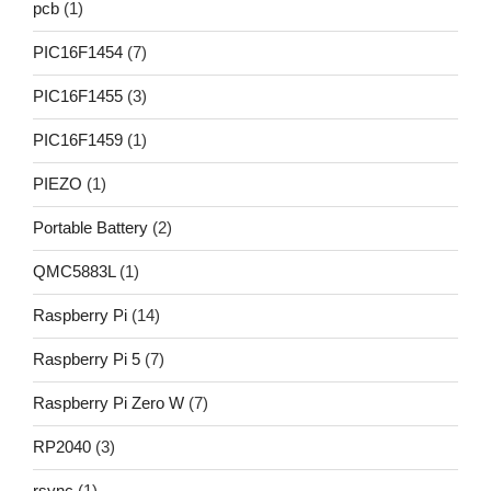
pcb
(1)
PIC16F1454
(7)
PIC16F1455
(3)
PIC16F1459
(1)
PIEZO
(1)
Portable Battery
(2)
QMC5883L
(1)
Raspberry Pi
(14)
Raspberry Pi 5
(7)
Raspberry Pi Zero W
(7)
RP2040
(3)
rsync
(1)