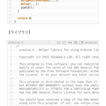
22
delayMicroseconds
(
.
.
.
)
;
23
delay
(
.
.
.
)
;
24
yield
(
)
;
25
}
26
27
return
0
;
28
}
【ライブラリ】
arduino.h
Arduino
1
/*
2
  arduino.h - Helper library for using Arduino librari
3
4
  Copyright (c) 2025 Sasapea's Lab. All right reserved
5
6
  This program is free software: you can redistribute 
7
  modify it under the terms of the GNU General Public 
8
  published by the Free Software Foundation, either ve
9
  the License, or at your option) any later version.
10
11
  This program is distributed in the hope that it will
12
  but WITHOUT ANY WARRANTY; without even the implied w
13
  MERCHANTABILITY or FITNESS FOR A PARTICULAR PURPOSE.
14
  See the GNU General Public License for more details.
15
16
  You should have received a copy of the GNU General P
17
  along with this program. If not, see <https://www.gn