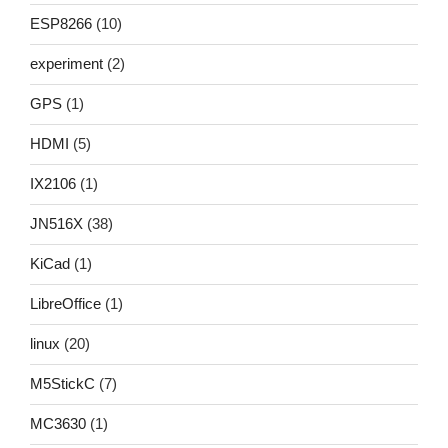
ESP8266
(10)
experiment
(2)
GPS
(1)
HDMI
(5)
IX2106
(1)
JN516X
(38)
KiCad
(1)
LibreOffice
(1)
linux
(20)
M5StickC
(7)
MC3630
(1)