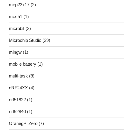
mcp23x17
(2)
mcs51
(1)
microbit
(2)
Microchip Studio
(29)
mingw
(1)
mobile battery
(1)
multi-task
(8)
nRF24XX
(4)
nrf51822
(1)
nrf52840
(1)
OranegPi Zero
(7)