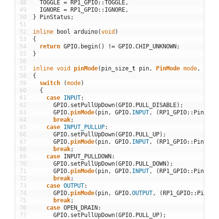
48
TOGGLE
=
RP1_GPIO
::
TOGGLE
,
49
IGNORE
=
RP1_GPIO
::
IGNORE
,
50
}
PinStatus
;
51
52
inline
bool
arduino
(
void
)
53
{
54
return
GPIO
.
begin
(
)
!=
GPIO
.
CHIP_UNKNOWN
;
55
}
56
57
inline
void
pinMode
(
pin_size
_
t
pin
,
PinMode
mode
,
PinS
58
{
59
switch
(
mode
)
60
{
61
case
INPUT
:
62
GPIO
.
setPullUpDown
(
GPIO
.
PULL_DISABLE
)
;
63
GPIO
.
pinMode
(
pin
,
GPIO
.
INPUT
,
(
RP1_GPIO
::
PinStat
64
break
;
65
case
INPUT_PULLUP
:
66
GPIO
.
setPullUpDown
(
GPIO
.
PULL_UP
)
;
67
GPIO
.
pinMode
(
pin
,
GPIO
.
INPUT
,
(
RP1_GPIO
::
PinStat
68
break
;
69
case
INPUT_PULLDOWN
:
70
GPIO
.
setPullUpDown
(
GPIO
.
PULL_DOWN
)
;
71
GPIO
.
pinMode
(
pin
,
GPIO
.
INPUT
,
(
RP1_GPIO
::
PinStat
72
break
;
73
case
OUTPUT
:
74
GPIO
.
pinMode
(
pin
,
GPIO
.
OUTPUT
,
(
RP1_GPIO
::
PinSta
75
break
;
76
case
OPEN_DRAIN
:
77
GPIO
.
setPullUpDown
(
GPIO
.
PULL_UP
)
;