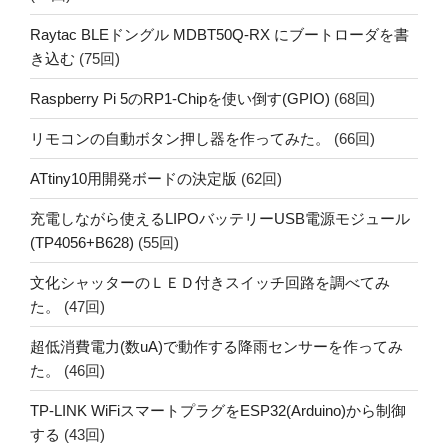
Raytac BLEドングル MDBT50Q-RX にブートローダを書
き込む
(75回)
Raspberry Pi 5のRP1-Chipを使い倒す(GPIO)
(68回)
リモコンの自動ボタン押し器を作ってみた。
(66回)
ATtiny10用開発ボードの決定版
(62回)
充電しながら使えるLIPOバッテリーUSB電源モジュール
(TP4056+B628)
(55回)
文化シャッターのＬＥＤ付きスイッチ回路を調べてみ
た。
(47回)
超低消費電力(数uA)で動作する降雨センサーを作ってみ
た。
(46回)
TP-LINK WiFiスマートプラグをESP32(Arduino)から制御
する
(43回)