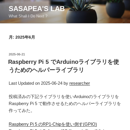
コ
SASAPEA'S LAB
ン
What Shall I Do Next ?
テ
ン
ツ
月:
2025年6月
へ
ス
キ
投
2025-06-21
ッ
稿
Raspberry Pi 5 でArduinoライブラリを使
日:
プ
うためのヘルパーライブラリ
Last Updated on 2025-06-24 by
researcher
投稿済みの下記ライブラリを使いArduinoのライブラリを
Raspberry Pi 5 で動作させるためのヘルパーライブラリを
作ってみた。
Raspberry Pi 5 のRP1-Chipを使い倒す(GPIO)