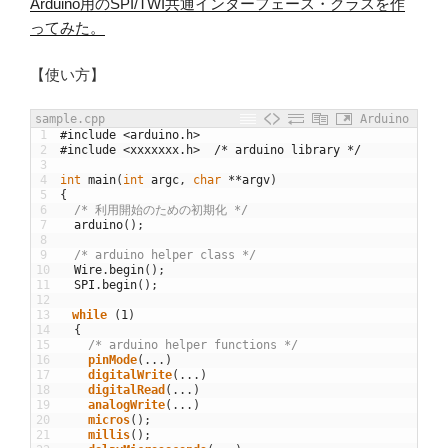
Arduino用のSPI/TWI共通インターフェース・クラスを作
ってみた。
【使い方】
sample.cpp
Arduino
1
#include <arduino.h>
2
#include <xxxxxxx.h>  /* arduino library */
3
4
int
main
(
int
argc
,
char
*
*
argv
)
5
{
6
/* 利用開始のための初期化 */
7
arduino
(
)
;
8
9
/* arduino helper class */
10
Wire
.
begin
(
)
;
11
SPI
.
begin
(
)
;
12
13
while
(
1
)
14
{
15
/* arduino helper functions */
16
pinMode
(
.
.
.
)
17
digitalWrite
(
.
.
.
)
18
digitalRead
(
.
.
.
)
19
analogWrite
(
.
.
.
)
20
micros
(
)
;
21
millis
(
)
;