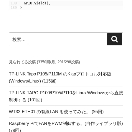
138
GPIO
.
yield
(
)
;
139
}
検
検
索
索:
見られてる投稿 (3350回/月, 291/298投稿)
TP-LINK Tapo P105/P110M のKlapプロトコル対応版
(Windows/Linux)
(115回)
TP-LINK TAPO P100/P105/P110をLinux/Windowsから直接
制御する
(101回)
WT32-ETH01 の有線LAN を使ってみた。
(95回)
Raspberry PiでFANをPWM制御する。(自作ライブラリ版)
(78回)