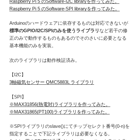
Raspberry Pi 5 のSoftware-I2C libraryを作ってみた。
Raspberry Pi 5 のSoftware-SPI libraryを作ってみた。
Arduinoのハードウェアに依存するものは対応できないが
標準のGPIO/I2C/SPIのみを使うライブラリ
など若干の修
正のみで動作するものもあるのでそのさいに必要となる
基本機能のみを実装。
次のライブラリは動作検証済み。
【I2C】
3軸磁気センサー QMC5883L ライブラリ
【SPI】
※MAX31856(熱電対)ライブラリを作ってみた。
※MAX31865(PT100)ライブラリを作ってみた。
※SPIライブラリのslave()にてチップセレクト番号(0-n)を
指定することで下記ライブラリは必要なくなる。