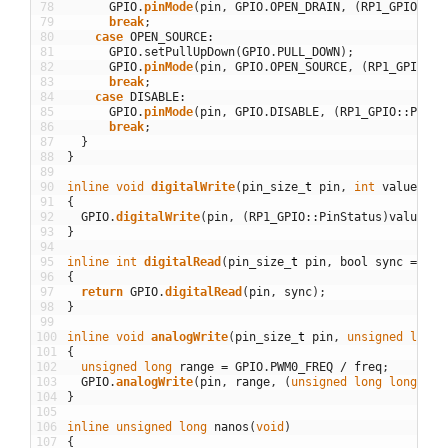
78
GPIO
.
pinMode
(
pin
,
GPIO
.
OPEN_DRAIN
,
(
RP1_GPIO
::
Pi
79
break
;
80
case
OPEN_SOURCE
:
81
GPIO
.
setPullUpDown
(
GPIO
.
PULL_DOWN
)
;
82
GPIO
.
pinMode
(
pin
,
GPIO
.
OPEN_SOURCE
,
(
RP1_GPIO
::
P
83
break
;
84
case
DISABLE
:
85
GPIO
.
pinMode
(
pin
,
GPIO
.
DISABLE
,
(
RP1_GPIO
::
PinSt
86
break
;
87
}
88
}
89
90
inline
void
digitalWrite
(
pin_size
_
t
pin
,
int
value
)
91
{
92
GPIO
.
digitalWrite
(
pin
,
(
RP1_GPIO
::
PinStatus
)
value
)
;
93
}
94
95
inline
int
digitalRead
(
pin_size
_
t
pin
,
bool
sync
=
fal
96
{
97
return
GPIO
.
digitalRead
(
pin
,
sync
)
;
98
}
99
100
inline
void
analogWrite
(
pin_size
_
t
pin
,
unsigned
long
101
{
102
unsigned
long
range
=
GPIO
.
PWM0_FREQ
/
freq
;
103
GPIO
.
analogWrite
(
pin
,
range
,
(
unsigned
long
long
)
ran
104
}
105
106
inline
unsigned
long
nanos
(
void
)
107
{