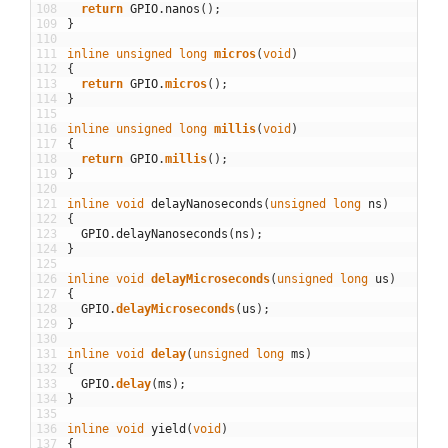
108
return
GPIO
.
nanos
(
)
;
109
}
110
111
inline
unsigned
long
micros
(
void
)
112
{
113
return
GPIO
.
micros
(
)
;
114
}
115
116
inline
unsigned
long
millis
(
void
)
117
{
118
return
GPIO
.
millis
(
)
;
119
}
120
121
inline
void
delayNanoseconds
(
unsigned
long
ns
)
122
{
123
GPIO
.
delayNanoseconds
(
ns
)
;
124
}
125
126
inline
void
delayMicroseconds
(
unsigned
long
us
)
127
{
128
GPIO
.
delayMicroseconds
(
us
)
;
129
}
130
131
inline
void
delay
(
unsigned
long
ms
)
132
{
133
GPIO
.
delay
(
ms
)
;
134
}
135
136
inline
void
yield
(
void
)
137
{