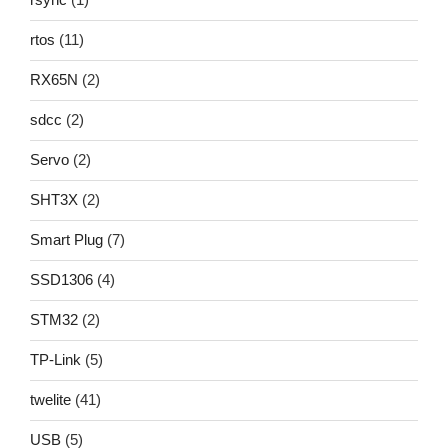
rtos
(11)
RX65N
(2)
sdcc
(2)
Servo
(2)
SHT3X
(2)
Smart Plug
(7)
SSD1306
(4)
STM32
(2)
TP-Link
(5)
twelite
(41)
USB
(5)