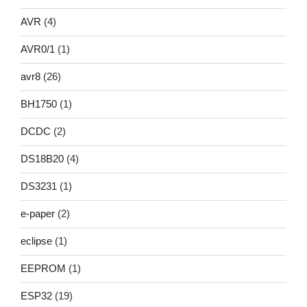
AVR
(4)
AVR0/1
(1)
avr8
(26)
BH1750
(1)
DCDC
(2)
DS18B20
(4)
DS3231
(1)
e-paper
(2)
eclipse
(1)
EEPROM
(1)
ESP32
(19)