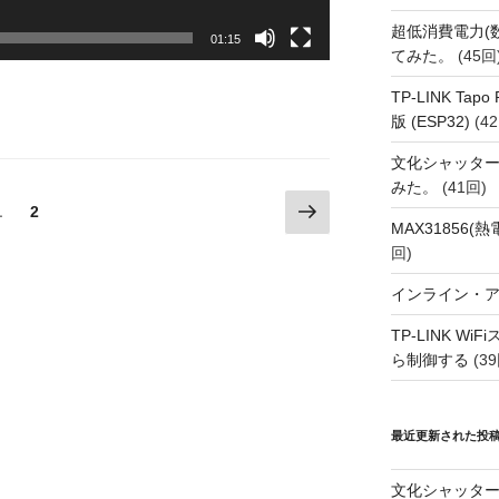
超低消費電力(
01:15
てみた。
(45回
TP-LINK Tap
版 (ESP32)
(42
文化シャッタ
みた。
(41回)
次
固
1
固
2
MAX31856
の
定
定
回)
ペ
ペ
ペ
ー
ー
ー
インライン・
ジ
ジ
ジ
TP-LINK Wi
ら制御する
(39
最近更新された投
文化シャッタ