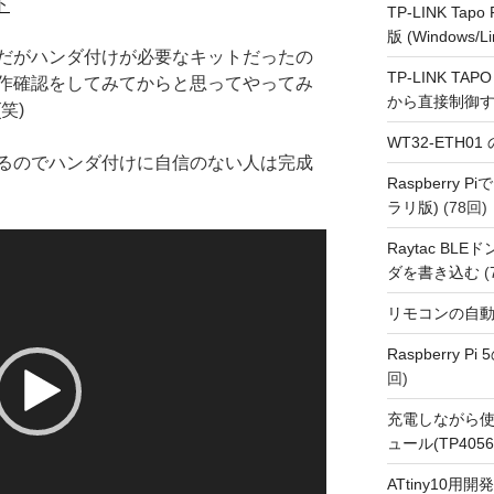
ト
TP-LINK Tap
版 (Windows/Li
だがハンダ付けが必要なキットだったの
TP-LINK TAPO
作確認をしてみてからと思ってやってみ
から直接制御
笑)
WT32-ETH0
るのでハンダ付けに自信のない人は完成
Raspberry
ラリ版)
(78回)
Raytac BL
ダを書き込む
(
リモコンの自
Raspberry P
回)
充電しながら使
ュール(TP4056
ATtiny10