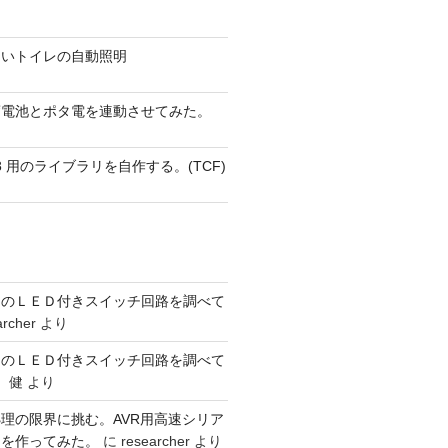
ないトイレの自動照明
蓄電池とポタ電を連動させてみた。
 AVR8 用のライブラリを自作する。(TCF)
ーのＬＥＤ付きスイッチ回路を調べて
archer
より
ーのＬＥＤ付きスイッチ回路を調べて
 健
より
理の限界に挑む。AVR用高速シリア
リを作ってみた。
に
researcher
より