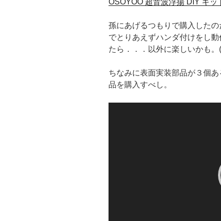
OSOYOO 超音波浮揚 DIY キッ
孫にあげるつもりで購入したの
でとりあえずハンダ付けをし動
たら．．．以外に楽しいかも。(
ちなみに表面実装部品が３個あ
品を購入すべし。
動
画
プ
レ
ー
ヤ
ー