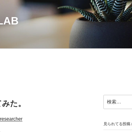
LAB
検
てみた。
索:
researcher
見られてる投稿 (32