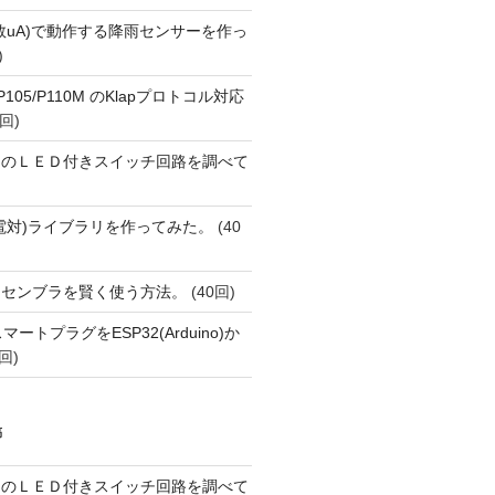
数uA)で動作する降雨センサーを作っ
)
o P105/P110M のKlapプロトコル対応
回)
ーのＬＥＤ付きスイッチ回路を調べて
(熱電対)ライブラリを作ってみた。
(40
アセンブラを賢く使う方法。
(40回)
FiスマートプラグをESP32(Arduino)か
回)
稿
ーのＬＥＤ付きスイッチ回路を調べて