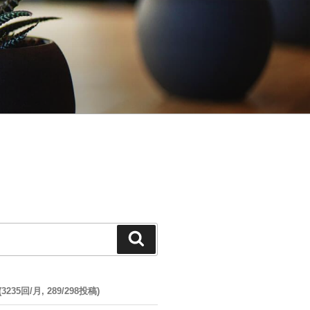
検
索
35回/月, 289/298投稿)