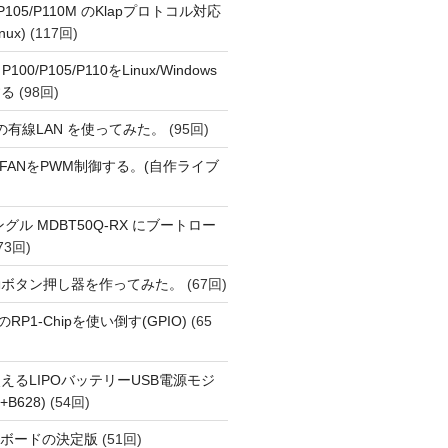
o P105/P110M のKlapプロトコル対応
nux)
(117回)
 P100/P105/P110をLinux/Windows
する
(98回)
1 の有線LAN を使ってみた。
(95回)
 PiでFANをPWM制御する。(自作ライブ
Eドングル MDBT50Q-RX にブートロー
73回)
動ボタン押し器を作ってみた。
(67回)
i 5のRP1-Chipを使い倒す(GPIO)
(65
えるLIPOバッテリーUSB電源モジ
+B628)
(54回)
用開発ボードの決定版
(51回)