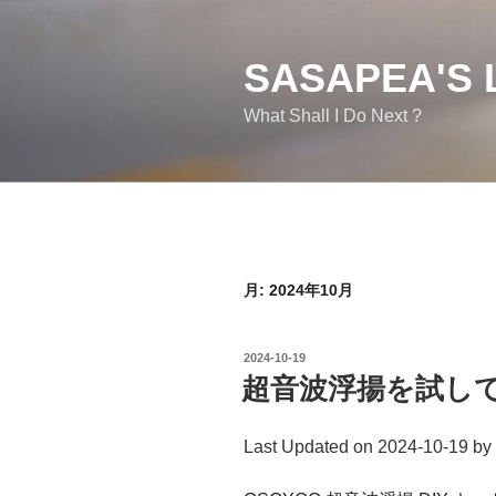
コ
ン
テ
SASAPEA'S 
ン
What Shall I Do Next ?
ツ
へ
ス
キ
ッ
プ
月:
2024年10月
投
2024-10-19
稿
超音波浮揚を試し
日:
Last Updated on 2024-10-19 by