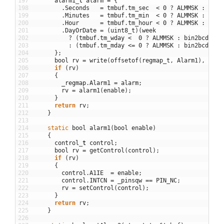
197
alarm1
_
t
alarm
=
{
198
.
Seconds
=
tmbuf
.
tm_sec
<
0
?
ALMMSK
:
bin2
199
.
Minutes
=
tmbuf
.
tm_min
<
0
?
ALMMSK
:
bin2
200
.
Hour
=
tmbuf
.
tm_hour
<
0
?
ALMMSK
:
bin2
201
.
DayOrDate
=
(
uint8_t
)
(
week
202
?
(
tmbuf
.
tm_wday
<
0
?
ALMMSK
:
bin2bcd
(
tmb
203
:
(
tmbuf
.
tm_mday
<=
0
?
ALMMSK
:
bin2bcd
(
tmb
204
}
;
205
bool
rv
=
write
(
offsetof
(
regmap_t
,
Alarm1
)
,
&
ala
206
if
(
rv
)
207
{
208
_regmap
.
Alarm1
=
alarm
;
209
rv
=
alarm1
(
enable
)
;
210
}
211
return
rv
;
212
}
213
214
static
bool
alarm1
(
bool
enable
)
215
{
216
control
_
t
control
;
217
bool
rv
=
getControl
(
control
)
;
218
if
(
rv
)
219
{
220
control
.
A1IE
=
enable
;
221
control
.
INTCN
=
_pinsqw
==
PIN_NC
;
222
rv
=
setControl
(
control
)
;
223
}
224
return
rv
;
225
}
226