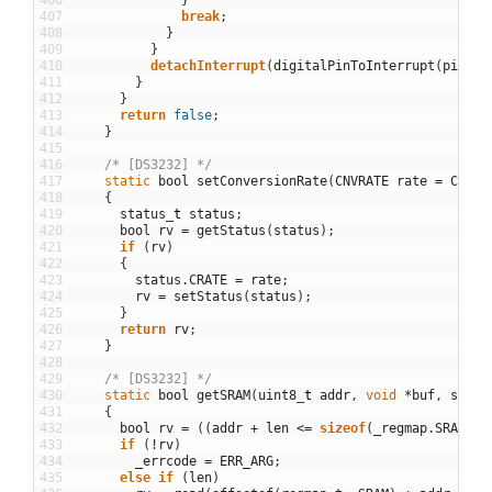
407
break
;
408
}
409
}
410
detachInterrupt
(
digitalPinToInterrupt
(
pin
)
)
;
411
}
412
}
413
return
false
;
414
}
415
416
/* [DS3232] */
417
static
bool
setConversionRate
(
CNVRATE
rate
=
CNVRA
418
{
419
status
_
t
status
;
420
bool
rv
=
getStatus
(
status
)
;
421
if
(
rv
)
422
{
423
status
.
CRATE
=
rate
;
424
rv
=
setStatus
(
status
)
;
425
}
426
return
rv
;
427
}
428
429
/* [DS3232] */
430
static
bool
getSRAM
(
uint8
_
t
addr
,
void
*
buf
,
size
_
431
{
432
bool
rv
=
(
(
addr
+
len
<=
sizeof
(
_regmap
.
SRAM
)
)
433
if
(
!
rv
)
434
_errcode
=
ERR_ARG
;
435
else
if
(
len
)