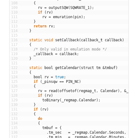
108
{
109
rv
=
outputSQW
(
SQWRATE_1
)
;
110
if
(
rv
)
111
rv
=
emuration
(
pin
)
;
112
}
113
return
rv
;
114
}
115
116
static
void
setCallback
(
callback
_
t
callback
)
117
{
118
/* Only valid in emulation mode */
119
_callback
=
callback
;
120
}
121
122
static
bool
getCalendar
(
struct
tm
&
tmbuf
)
123
{
124
bool
rv
=
true
;
125
if
(
_pinsqw
==
PIN_NC
)
126
{
127
rv
=
read
(
offsetof
(
regmap_t
,
Calendar
)
,
&
_regm
128
if
(
rv
)
129
toBinary
(
_regmap
.
Calendar
)
;
130
}
131
if
(
rv
)
132
{
133
do
134
{
135
tmbuf
=
{
136
.
tm_sec
=
_regmap
.
Calendar
.
Seconds
,
137
.
tm_min
=
_regmap
.
Calendar
.
Minutes
,