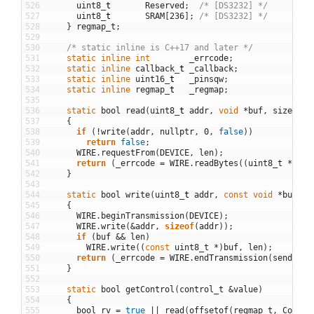
526
uint8
_
t
Reserved
;
/* [DS3232] */
527
uint8
_
t
SRAM
[
236
]
;
/* [DS3232] */
528
}
regmap_t
;
529
530
/* static inline is C++17 and later */
531
static
inline
int
_errcode
;
532
static
inline
callback
_
t
_callback
;
533
static
inline
uint16
_
t
_pinsqw
;
534
static
inline
regmap
_
t
_regmap
;
535
536
static
bool
read
(
uint8
_
t
addr
,
void
*
buf
,
size
_
t
l
537
{
538
if
(
!
write
(
addr
,
nullptr
,
0
,
false
)
)
539
return
false
;
540
WIRE
.
requestFrom
(
DEVICE
,
len
)
;
541
return
(
_errcode
=
WIRE
.
readBytes
(
(
uint8_t
*
)
buf
542
}
543
544
static
bool
write
(
uint8
_
t
addr
,
const
void
*
buf
,
s
545
{
546
WIRE
.
beginTransmission
(
DEVICE
)
;
547
WIRE
.
write
(
&
addr
,
sizeof
(
addr
)
)
;
548
if
(
buf
&&
len
)
549
WIRE
.
write
(
(
const
uint8_t
*
)
buf
,
len
)
;
550
return
(
_errcode
=
WIRE
.
endTransmission
(
sendStop
551
}
552
553
static
bool
getControl
(
control_t
&
value
)
554
{
555
bool
rv
=
true
||
read
(
offsetof
(
regmap_t
,
Contro