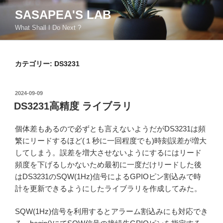
コ
SASAPEA'S LAB
ン
What Shall I Do Next ?
テ
ン
ツ
カテゴリー:
DS3231
へ
ス
キ
投
2024-09-09
ッ
稿
DS3231高精度 ライブラリ
日:
プ
個体差もあるので必ずとも言えないようだがDS3231は頻
繁にリードするほど(１秒に一回程度でも)時刻誤差が増大
してしまう。誤差を増大させないようにするにはリード
頻度を下げるしかないため最初に一度だけリードした後
はDS3231のSQW(1Hz)信号によるGPIOピン割込みで時
計を更新できるようにしたライブラリを作成してみた。
SQW(1Hz)信号を利用するとアラーム割込みにも対応でき