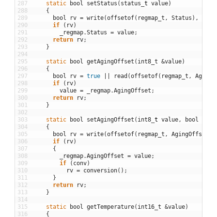
287
static
bool
setStatus
(
status
_
t
value
)
288
{
289
bool
rv
=
write
(
offsetof
(
regmap_t
,
Status
)
,
&
val
290
if
(
rv
)
291
_regmap
.
Status
=
value
;
292
return
rv
;
293
}
294
295
static
bool
getAgingOffset
(
int8_t
&
value
)
296
{
297
bool
rv
=
true
||
read
(
offsetof
(
regmap_t
,
AgingO
298
if
(
rv
)
299
value
=
_regmap
.
AgingOffset
;
300
return
rv
;
301
}
302
303
static
bool
setAgingOffset
(
int8
_
t
value
,
bool
conv
304
{
305
bool
rv
=
write
(
offsetof
(
regmap_t
,
AgingOffset
)
,
306
if
(
rv
)
307
{
308
_regmap
.
AgingOffset
=
value
;
309
if
(
conv
)
310
rv
=
conversion
(
)
;
311
}
312
return
rv
;
313
}
314
315
static
bool
getTemperature
(
int16_t
&
value
)
316
{