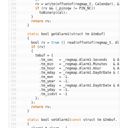
168
rv
=
write
(
offsetof
(
regmap_t
,
Calendar
)
,
&
cal
,
169
if
(
rv
&&
(
_pinsqw
!=
PIN_NC
)
)
170
toBinary
(
cal
)
;
171
}
172
return
rv
;
173
}
174
175
static
bool
getAlarm1
(
struct
tm
&
tmbuf
)
176
{
177
bool
rv
=
true
||
read
(
offsetof
(
regmap_t
,
Alarm1
178
if
(
rv
)
179
{
180
tmbuf
=
{
181
.
tm_sec
=
_regmap
.
Alarm1
.
Seconds
&
ALMMS
182
.
tm_min
=
_regmap
.
Alarm1
.
Minutes
&
ALMMS
183
.
tm_hour
=
_regmap
.
Alarm1
.
Hour
&
ALMMS
184
.
tm_mday
=
_regmap
.
Alarm1
.
DayOrDate
&
(
ALMM
185
.
tm_mon
=
-
1
,
186
.
tm_year
=
-
1
,
187
.
tm_wday
=
_regmap
.
Alarm1
.
DayOrDate
&
ALMMS
188
.
tm_yday
=
-
1
,
189
.
tm_isdst
=
-
1
190
}
;
191
}
;
192
return
rv
;
193
}
194
195
static
bool
setAlarm1
(
const
struct
tm
&
tmbuf
,
bool
196
{