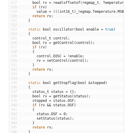
317
bool
rv
=
read
(
offsetof
(
regmap_t
,
Temperature
)
,
318
if
(
rv
)
319
value
=
(
(
(
int16_t
)
_regmap
.
Temperature
.
MSB
<<
320
return
rv
;
321
}
322
323
static
bool
oscillator
(
bool
enable
=
true
)
324
{
325
control
_
t
control
;
326
bool
rv
=
getControl
(
control
)
;
327
if
(
rv
)
328
{
329
control
.
EOSC
=
!
enable
;
330
rv
=
setControl
(
control
)
;
331
}
332
return
rv
;
333
}
334
335
static
bool
getStopflag
(
bool
&
stopped
)
336
{
337
status
_
t
status
=
{
}
;
338
bool
rv
=
getStatus
(
status
)
;
339
stopped
=
status
.
OSF
;
340
if
(
rv
&&
status
.
OSF
)
341
{
342
status
.
OSF
=
0
;
343
setStatus
(
status
)
;
344
}
345
return
rv
;
346
}