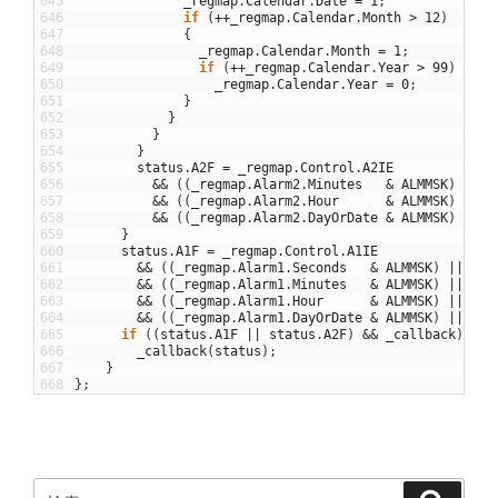
645
_regmap
.
Calendar
.
Date
=
1
;
646
if
(
++
_regmap
.
Calendar
.
Month
>
12
)
647
{
648
_regmap
.
Calendar
.
Month
=
1
;
649
if
(
++
_regmap
.
Calendar
.
Year
>
99
)
650
_regmap
.
Calendar
.
Year
=
0
;
651
}
652
}
653
}
654
}
655
status
.
A2F
=
_regmap
.
Control
.
A2IE
656
&&
(
(
_regmap
.
Alarm2
.
Minutes
&
ALMMSK
)
||
(
657
&&
(
(
_regmap
.
Alarm2
.
Hour
&
ALMMSK
)
||
(
658
&&
(
(
_regmap
.
Alarm2
.
DayOrDate
&
ALMMSK
)
||
(
659
}
660
status
.
A1F
=
_regmap
.
Control
.
A1IE
661
&&
(
(
_regmap
.
Alarm1
.
Seconds
&
ALMMSK
)
||
(
bc
662
&&
(
(
_regmap
.
Alarm1
.
Minutes
&
ALMMSK
)
||
(
bc
663
&&
(
(
_regmap
.
Alarm1
.
Hour
&
ALMMSK
)
||
(
bc
664
&&
(
(
_regmap
.
Alarm1
.
DayOrDate
&
ALMMSK
)
||
(
bc
665
if
(
(
status
.
A1F
||
status
.
A2F
)
&&
_callback
)
666
_callback
(
status
)
;
667
}
668
}
;
検
検