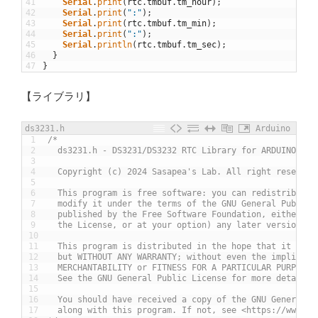
41
Serial
.
print
(
rtc
.
tmbuf
.
tm_hour
)
;
42
Serial
.
print
(
":"
)
;
43
Serial
.
print
(
rtc
.
tmbuf
.
tm_min
)
;
44
Serial
.
print
(
":"
)
;
45
Serial
.
println
(
rtc
.
tmbuf
.
tm_sec
)
;
46
}
47
}
【ライブラリ】
ds3231.h
Arduino
1
/*
2
  ds3231.h - DS3231/DS3232 RTC Library for ARDUINO
3
4
  Copyright (c) 2024 Sasapea's Lab. All right reserved
5
6
  This program is free software: you can redistribute 
7
  modify it under the terms of the GNU General Public 
8
  published by the Free Software Foundation, either ve
9
  the License, or at your option) any later version.
10
11
  This program is distributed in the hope that it will
12
  but WITHOUT ANY WARRANTY; without even the implied w
13
  MERCHANTABILITY or FITNESS FOR A PARTICULAR PURPOSE.
14
  See the GNU General Public License for more details.
15
16
  You should have received a copy of the GNU General P
17
  along with this program. If not, see <https://www.gn