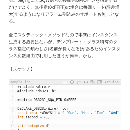
る。begin()にてSQW信号の接続先GPIOピンを指定する
だけでよく、無指定(0xFFFF)の場合は毎回リード(誤差増
大)するようになりアラーム割込みのサポートも無しとな
る。
全てスタティック・メソッドなので本来はインスタンス
生成する必要はないが、テンプレート・クラス特有のク
ラス指定の煩わしさ(名前が長くなる)があるためインスタ
ンス変数経由で利用したほうが簡単。かも。
【スケッチ】
sample.ino
Arduino
1
#include <Wire.>
2
#include "ds3231.h"
3
4
#define DS3231_SQW_PIN 0xFFFF
5
6
DECLARE_DS3231
(
Wire
)
rtc
;
7
const
char
*
WDAYS
[
]
=
{
"Sun"
,
"Mon"
,
"Tue"
,
"Wed"
,
"Th
8
int
second
=
-
1
;
9
10
void
setup
(
void
)