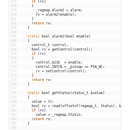
257
if
(
rv
)
258
{
259
_regmap
.
Alarm2
=
alarm
;
260
rv
=
alarm2
(
enable
)
;
261
}
262
return
rv
;
263
}
264
265
static
bool
alarm2
(
bool
enable
)
266
{
267
control
_
t
control
;
268
bool
rv
=
getControl
(
control
)
;
269
if
(
rv
)
270
{
271
control
.
A2IE
=
enable
;
272
control
.
INTCN
=
_pinsqw
==
PIN_NC
;
273
rv
=
setControl
(
control
)
;
274
}
275
return
rv
;
276
}
277
278
static
bool
getStatus
(
status_t
&
value
)
279
{
280
value
=
{
}
;
281
bool
rv
=
read
(
offsetof
(
regmap_t
,
Status
)
,
&
_reg
282
if
(
rv
)
283
value
=
_regmap
.
Status
;
284
return
rv
;
285
}
286