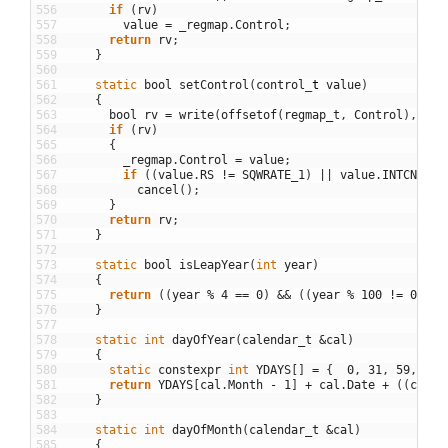
556
if
(
rv
)
557
value
=
_regmap
.
Control
;
558
return
rv
;
559
}
560
561
static
bool
setControl
(
control
_
t
value
)
562
{
563
bool
rv
=
write
(
offsetof
(
regmap_t
,
Control
)
,
&
va
564
if
(
rv
)
565
{
566
_regmap
.
Control
=
value
;
567
if
(
(
value
.
RS
!=
SQWRATE_1
)
||
value
.
INTCN
)
568
cancel
(
)
;
569
}
570
return
rv
;
571
}
572
573
static
bool
isLeapYear
(
int
year
)
574
{
575
return
(
(
year
%
4
==
0
)
&&
(
(
year
%
100
!=
0
)
||
576
}
577
578
static
int
dayOfYear
(
calendar_t
&
cal
)
579
{
580
static
constexpr
int
YDAYS
[
]
=
{
0
,
31
,
59
,
90
,
581
return
YDAYS
[
cal
.
Month
-
1
]
+
cal
.
Date
+
(
(
cal
.
M
582
}
583
584
static
int
dayOfMonth
(
calendar_t
&
cal
)
585
{