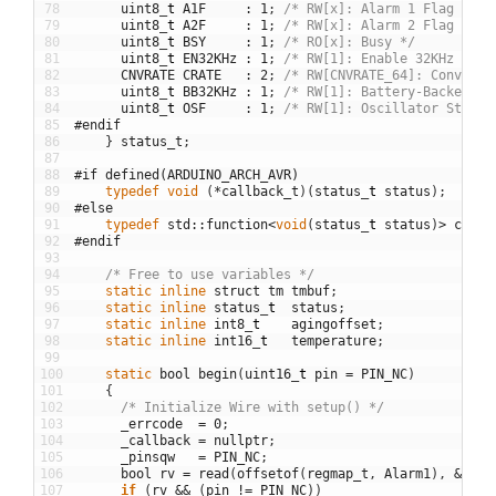
78
uint8
_
t
A1F
:
1
;
/* RW[x]: Alarm 1 Flag */
79
uint8
_
t
A2F
:
1
;
/* RW[x]: Alarm 2 Flag */
80
uint8
_
t
BSY
:
1
;
/* RO[x]: Busy */
81
uint8
_
t
EN32KHz
:
1
;
/* RW[1]: Enable 32KHz Outp
82
CNVRATE
CRATE
:
2
;
/* RW[CNVRATE_64]: Conversi
83
uint8
_
t
BB32KHz
:
1
;
/* RW[1]: Battery-Backed 32
84
uint8
_
t
OSF
:
1
;
/* RW[1]: Oscillator Stop F
85
#endif
86
}
status_t
;
87
88
#if defined(ARDUINO_ARCH_AVR)
89
typedef
void
(
*
callback_t
)
(
status
_
t
status
)
;
90
#else
91
typedef
std
::
function
<
void
(
status
_
t
status
)
>
callb
92
#endif
93
94
/* Free to use variables */
95
static
inline
struct
tm
tmbuf
;
96
static
inline
status
_
t
status
;
97
static
inline
int8
_
t
agingoffset
;
98
static
inline
int16
_
t
temperature
;
99
100
static
bool
begin
(
uint16
_
t
pin
=
PIN_NC
)
101
{
102
/* Initialize Wire with setup() */
103
_errcode
=
0
;
104
_callback
=
nullptr
;
105
_pinsqw
=
PIN_NC
;
106
bool
rv
=
read
(
offsetof
(
regmap_t
,
Alarm1
)
,
&
_reg
107
if
(
rv
&&
(
pin
!=
PIN_NC
)
)