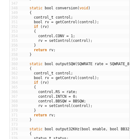
347
348
static
bool
conversion
(
void
)
349
{
350
control
_
t
control
;
351
bool
rv
=
getControl
(
control
)
;
352
if
(
rv
)
353
{
354
control
.
CONV
=
1
;
355
rv
=
setControl
(
control
)
;
356
}
357
return
rv
;
358
}
359
360
static
bool
outputSQW
(
SQWRATE
rate
=
SQWRATE_8192
,
361
{
362
control
_
t
control
;
363
bool
rv
=
getControl
(
control
)
;
364
if
(
rv
)
365
{
366
control
.
RS
=
rate
;
367
control
.
INTCN
=
0
;
368
control
.
BBSQW
=
BBSQW
;
369
rv
=
setControl
(
control
)
;
370
}
371
return
rv
;
372
}
373
374
static
bool
output32KHz
(
bool
enable
,
bool
BB32KHz
375
{
376
status
_
t
status
;