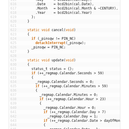
616
.
Date
=
bcd2bin
(
cal
.
Date
)
,
617
.
Month
=
bcd2bin
(
cal
.
Month
&
~
CENTURY
)
,
618
.
Year
=
bcd2bin
(
cal
.
Year
)
619
}
;
620
}
621
622
static
void
cancel
(
void
)
623
{
624
if
(
_pinsqw
!=
PIN_NC
)
625
detachInterrupt
(
_pinsqw
)
;
626
_pinsqw
=
PIN_NC
;
627
}
628
629
static
void
update
(
void
)
630
{
631
status
_
t
status
=
{
}
;
632
if
(
++
_regmap
.
Calendar
.
Seconds
>
59
)
633
{
634
_regmap
.
Calendar
.
Seconds
=
0
;
635
if
(
++
_regmap
.
Calendar
.
Minutes
>
59
)
636
{
637
_regmap
.
Calendar
.
Minutes
=
0
;
638
if
(
++
_regmap
.
Calendar
.
Hour
>
23
)
639
{
640
_regmap
.
Calendar
.
Hour
=
0
;
641
if
(
++
_regmap
.
Calendar
.
Day
>
7
)
642
_regmap
.
Calendar
.
Day
=
1
;
643
if
(
++
_regmap
.
Calendar
.
Date
>
dayOfMonth
(
_
644
{