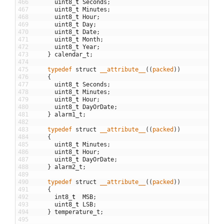
466
uint8
_
t
Seconds
;
467
uint8
_
t
Minutes
;
468
uint8
_
t
Hour
;
469
uint8
_
t
Day
;
470
uint8
_
t
Date
;
471
uint8
_
t
Month
;
472
uint8
_
t
Year
;
473
}
calendar_t
;
474
475
typedef
struct
__attribute__
(
(
packed
)
)
476
{
477
uint8
_
t
Seconds
;
478
uint8
_
t
Minutes
;
479
uint8
_
t
Hour
;
480
uint8
_
t
DayOrDate
;
481
}
alarm1_t
;
482
483
typedef
struct
__attribute__
(
(
packed
)
)
484
{
485
uint8
_
t
Minutes
;
486
uint8
_
t
Hour
;
487
uint8
_
t
DayOrDate
;
488
}
alarm2_t
;
489
490
typedef
struct
__attribute__
(
(
packed
)
)
491
{
492
int8
_
t
MSB
;
493
uint8
_
t
LSB
;
494
}
temperature_t
;
495