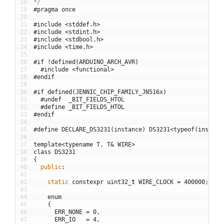
18
*/
19
#pragma once
20
21
#include <stddef.h>
22
#include <stdint.h>
23
#include <stdbool.h>
24
#include <time.h>
25
26
#if !defined(ARDUINO_ARCH_AVR)
27
#include <functional>
28
#endif
29
30
#if defined(JENNIC_CHIP_FAMILY_JN516x)
31
#undef  _BIT_FIELDS_HTOL
32
#define _BIT_FIELDS_HTOL
33
#endif
34
35
#define DECLARE_DS3231(instance) DS3231<typeof(instanc
36
37
template
<
typename
T
,
T
&
WIRE
>
38
class
DS3231
39
{
40
public
:
41
42
static
constexpr
uint32
_
t
WIRE_CLOCK
=
400000
;
43
44
enum
45
{
46
ERR_NONE
=
0
,
47
ERR_IO
=
4
,