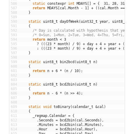
586
static
constexpr
int
MDAYS
[
]
=
{
31
,
28
,
31
,
30
587
return
MDAYS
[
cal
.
Month
-
1
]
+
(
(
cal
.
Month
==
2
)
588
}
589
590
static
uint8
_
t
dayOfWeek
(
uint32
_
t
year
,
uint8
_
t
mo
591
{
592
/* Day is calculated with hypothesis that year >
593
/* 0=Sun, 1=Mon, 2=Tue, 3=Wed, 4=Thu, 5=Fri, 6=S
594
return
month
<
3
595
?
(
(
(
23
*
month
)
/
9
)
+
day
+
4
+
year
+
(
(
yea
596
:
(
(
(
23
*
month
)
/
9
)
+
day
+
4
+
year
+
(
year
597
}
598
599
static
uint8
_
t
bin2bcd
(
uint8
_
t
n
)
600
{
601
return
n
+
6
*
(
n
/
10
)
;
602
}
603
604
static
uint8
_
t
bcd2bin
(
uint8
_
t
n
)
605
{
606
return
n
-
6
*
(
n
>>
4
)
;
607
}
608
609
static
void
toBinary
(
calendar_t
&
cal
)
610
{
611
_regmap
.
Calendar
=
{
612
.
Seconds
=
bcd2bin
(
cal
.
Seconds
)
,
613
.
Minutes
=
bcd2bin
(
cal
.
Minutes
)
,
614
.
Hour
=
bcd2bin
(
cal
.
Hour
)
,
615
.
Day
=
bcd2bin
(
cal
.
Day
)
,