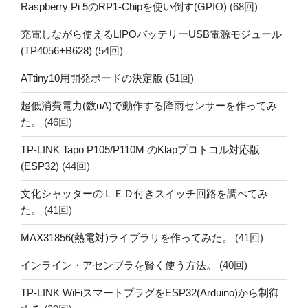
Raspberry Pi 5のRP1-Chipを使い倒す(GPIO)
(68回)
充電しながら使えるLIPOバッテリーUSB電源モジュール
(TP4056+B628)
(54回)
ATtiny10用開発ボードの決定版
(51回)
超低消費電力(数uA)で動作する降雨センサーを作ってみ
た。
(46回)
TP-LINK Tapo P105/P110M のKlapプロトコル対応版
(ESP32)
(44回)
文化シャッターのＬＥＤ付きスイッチ回路を調べてみ
た。
(41回)
MAX31856(熱電対)ライブラリを作ってみた。
(41回)
インライン・アセンブラを賢く使う方法。
(40回)
TP-LINK WiFiスマートプラグをESP32(Arduino)から制御