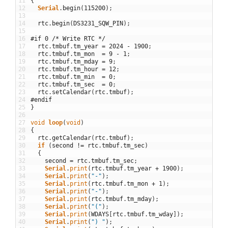
11
{
12
Serial
.
begin
(
115200
)
;
13
14
rtc
.
begin
(
DS3231_SQW_PIN
)
;
15
16
#if 0 /* Write RTC */
17
rtc
.
tmbuf
.
tm_year
=
2024
-
1900
;
18
rtc
.
tmbuf
.
tm_mon
=
9
-
1
;
19
rtc
.
tmbuf
.
tm_mday
=
9
;
20
rtc
.
tmbuf
.
tm_hour
=
12
;
21
rtc
.
tmbuf
.
tm_min
=
0
;
22
rtc
.
tmbuf
.
tm_sec
=
0
;
23
rtc
.
setCalendar
(
rtc
.
tmbuf
)
;
24
#endif
25
}
26
27
void
loop
(
void
)
28
{
29
rtc
.
getCalendar
(
rtc
.
tmbuf
)
;
30
if
(
second
!=
rtc
.
tmbuf
.
tm_sec
)
31
{
32
second
=
rtc
.
tmbuf
.
tm_sec
;
33
Serial
.
print
(
rtc
.
tmbuf
.
tm_year
+
1900
)
;
34
Serial
.
print
(
"-"
)
;
35
Serial
.
print
(
rtc
.
tmbuf
.
tm_mon
+
1
)
;
36
Serial
.
print
(
"-"
)
;
37
Serial
.
print
(
rtc
.
tmbuf
.
tm_mday
)
;
38
Serial
.
print
(
"("
)
;
39
Serial
.
print
(
WDAYS
[
rtc
.
tmbuf
.
tm_wday
]
)
;
40
Serial
.
print
(
") "
)
;