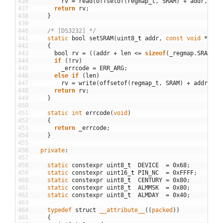
436
rv
=
read
(
offsetof
(
regmap_t
,
SRAM
)
+
addr
,
buf
437
return
rv
;
438
}
439
440
/* [DS3232] */
441
static
bool
setSRAM
(
uint8
_
t
addr
,
const
void
*
buf
,
442
{
443
bool
rv
=
(
(
addr
+
len
<=
sizeof
(
_regmap
.
SRAM
)
)
444
if
(
!
rv
)
445
_errcode
=
ERR_ARG
;
446
else
if
(
len
)
447
rv
=
write
(
offsetof
(
regmap_t
,
SRAM
)
+
addr
,
bu
448
return
rv
;
449
}
450
451
static
int
errcode
(
void
)
452
{
453
return
_errcode
;
454
}
455
456
private
:
457
458
static
constexpr
uint8
_
t
DEVICE
=
0x68
;
459
static
constexpr
uint16
_
t
PIN_NC
=
0xFFFF
;
460
static
constexpr
uint8
_
t
CENTURY
=
0x80
;
461
static
constexpr
uint8
_
t
ALMMSK
=
0x80
;
462
static
constexpr
uint8
_
t
ALMDAY
=
0x40
;
463
464
typedef
struct
__attribute__
(
(
packed
)
)
465
{