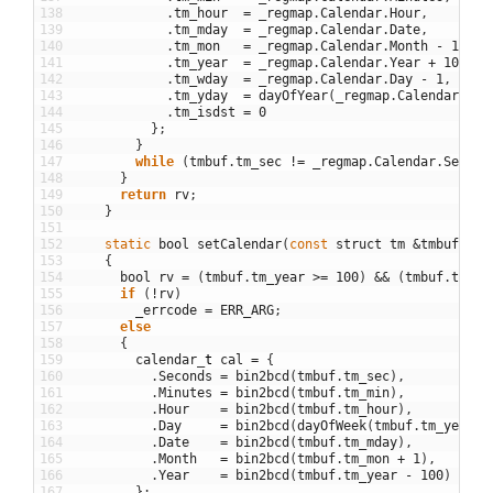
138
.
tm_hour
=
_regmap
.
Calendar
.
Hour
,
139
.
tm_mday
=
_regmap
.
Calendar
.
Date
,
140
.
tm_mon
=
_regmap
.
Calendar
.
Month
-
1
,
141
.
tm_year
=
_regmap
.
Calendar
.
Year
+
100
,
142
.
tm_wday
=
_regmap
.
Calendar
.
Day
-
1
,
143
.
tm_yday
=
dayOfYear
(
_regmap
.
Calendar
)
,
144
.
tm_isdst
=
0
145
}
;
146
}
147
while
(
tmbuf
.
tm_sec
!=
_regmap
.
Calendar
.
Second
148
}
149
return
rv
;
150
}
151
152
static
bool
setCalendar
(
const
struct
tm
&
tmbuf
)
153
{
154
bool
rv
=
(
tmbuf
.
tm_year
>=
100
)
&&
(
tmbuf
.
tm_ye
155
if
(
!
rv
)
156
_errcode
=
ERR_ARG
;
157
else
158
{
159
calendar
_
t
cal
=
{
160
.
Seconds
=
bin2bcd
(
tmbuf
.
tm_sec
)
,
161
.
Minutes
=
bin2bcd
(
tmbuf
.
tm_min
)
,
162
.
Hour
=
bin2bcd
(
tmbuf
.
tm_hour
)
,
163
.
Day
=
bin2bcd
(
dayOfWeek
(
tmbuf
.
tm_year
+
164
.
Date
=
bin2bcd
(
tmbuf
.
tm_mday
)
,
165
.
Month
=
bin2bcd
(
tmbuf
.
tm_mon
+
1
)
,
166
.
Year
=
bin2bcd
(
tmbuf
.
tm_year
-
100
)
167
}
;