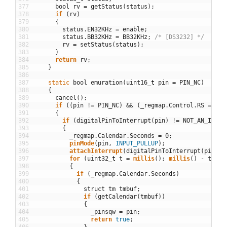
377
bool
rv
=
getStatus
(
status
)
;
378
if
(
rv
)
379
{
380
status
.
EN32KHz
=
enable
;
381
status
.
BB32KHz
=
BB32KHz
;
/* [DS3232] */
382
rv
=
setStatus
(
status
)
;
383
}
384
return
rv
;
385
}
386
387
static
bool
emuration
(
uint16
_
t
pin
=
PIN_NC
)
388
{
389
cancel
(
)
;
390
if
(
(
pin
!=
PIN_NC
)
&&
(
_regmap
.
Control
.
RS
==
SQ
391
{
392
if
(
digitalPinToInterrupt
(
pin
)
!=
NOT_AN_INTER
393
{
394
_regmap
.
Calendar
.
Seconds
=
0
;
395
pinMode
(
pin
,
INPUT_PULLUP
)
;
396
attachInterrupt
(
digitalPinToInterrupt
(
pin
)
,
397
for
(
uint32
_
t
t
=
millis
(
)
;
millis
(
)
-
t
<=
398
{
399
if
(
_regmap
.
Calendar
.
Seconds
)
400
{
401
struct
tm
tmbuf
;
402
if
(
getCalendar
(
tmbuf
)
)
403
{
404
_pinsqw
=
pin
;
405
return
true
;
406
}