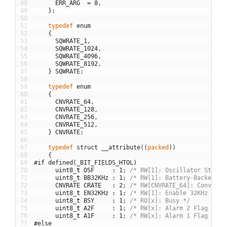
48
ERR_ARG
=
8
,
49
}
;
50
51
typedef
enum
52
{
53
SQWRATE_1
,
54
SQWRATE_1024
,
55
SQWRATE_4096
,
56
SQWRATE_8192
,
57
}
SQWRATE
;
58
59
typedef
enum
60
{
61
CNVRATE_64
,
62
CNVRATE_128
,
63
CNVRATE_256
,
64
CNVRATE_512
,
65
}
CNVRATE
;
66
67
typedef
struct
__attribute
(
(
packed
)
)
68
{
69
#if defined(_BIT_FIELDS_HTOL)
70
uint8
_
t
OSF
:
1
;
/* RW[1]: Oscillator Stop F
71
uint8
_
t
BB32KHz
:
1
;
/* RW[1]: Battery-Backed 32
72
CNVRATE
CRATE
:
2
;
/* RW[CNVRATE_64]: Conversi
73
uint8
_
t
EN32KHz
:
1
;
/* RW[1]: Enable 32KHz Outp
74
uint8
_
t
BSY
:
1
;
/* RO[x]: Busy */
75
uint8
_
t
A2F
:
1
;
/* RW[x]: Alarm 2 Flag */
76
uint8
_
t
A1F
:
1
;
/* RW[x]: Alarm 1 Flag */
77
#else