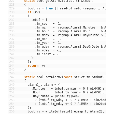
227
static
bool
getAlarm2
(
struct
tm
&
tmbuf
)
228
{
229
bool
rv
=
true
||
read
(
offsetof
(
regmap_t
,
Alarm2
230
if
(
rv
)
231
{
232
tmbuf
=
{
233
.
tm_sec
=
-
1
,
234
.
tm_min
=
_regmap
.
Alarm2
.
Minutes
&
ALMMS
235
.
tm_hour
=
_regmap
.
Alarm2
.
Hour
&
ALMMS
236
.
tm_mday
=
_regmap
.
Alarm2
.
DayOrDate
&
(
ALMM
237
.
tm_mon
=
-
1
,
238
.
tm_year
=
-
1
,
239
.
tm_wday
=
_regmap
.
Alarm2
.
DayOrDate
&
ALMMS
240
.
tm_yday
=
-
1
,
241
.
tm_isdst
=
-
1
242
}
;
243
}
;
244
return
rv
;
245
}
246
247
static
bool
setAlarm2
(
const
struct
tm
&
tmbuf
,
bool
248
{
249
alarm2
_
t
alarm
=
{
250
.
Minutes
=
tmbuf
.
tm_min
<
0
?
ALMMSK
:
bin2
251
.
Hour
=
tmbuf
.
tm_hour
<
0
?
ALMMSK
:
bin2
252
.
DayOrDate
=
(
uint8_t
)
(
week
253
?
(
tmbuf
.
tm_wday
<
0
?
ALMMSK
:
bin2bcd
(
tmb
254
:
(
tmbuf
.
tm_mday
<=
0
?
ALMMSK
:
bin2bcd
(
tmb
255
}
;
256
bool
rv
=
write
(
offsetof
(
regmap_t
,
Alarm2
)
,
&
ala