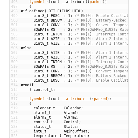
496
typedef
struct
__attribute
(
(
packed
)
)
497
{
498
#if defined(_BIT_FIELDS_HTOL)
499
uint8
_
t
EOSC
:
1
;
/* RW[0]: Enable Oscillator *
500
uint8
_
t
BBSQW
:
1
;
/* RW[0]: Battery-Backed Squa
501
uint8
_
t
CONV
:
1
;
/* RW[0]: Convert Temperature
502
SQWRATE
RS
:
2
;
/* RW[SQWFREQ_8192]: Rate Sel
503
uint8
_
t
INTCN
:
1
;
/* RW[1]: Interrupt Control *
504
uint8
_
t
A2IE
:
1
;
/* RW[0]: Alarm 2 Interrupt E
505
uint8
_
t
A1IE
:
1
;
/* RW[0]: Alarm 1 Interrupt E
506
#else
507
uint8
_
t
A1IE
:
1
;
/* RW[0]: Alarm 1 Interrupt E
508
uint8
_
t
A2IE
:
1
;
/* RW[0]: Alarm 2 Interrupt E
509
uint8
_
t
INTCN
:
1
;
/* RW[1]: Interrupt Control *
510
SQWRATE
RS
:
2
;
/* RW[SQWFREQ_8192]: Rate Sel
511
uint8
_
t
CONV
:
1
;
/* RW[0]: Convert Temperature
512
uint8
_
t
BBSQW
:
1
;
/* RW[0]: Battery-Backed Squa
513
uint8
_
t
EOSC
:
1
;
/* RW[0]: Enable Oscillator *
514
#endif
515
}
control_t
;
516
517
typedef
struct
__attribute__
(
(
packed
)
)
518
{
519
calendar
_
t
Calendar
;
520
alarm1
_
t
Alarm1
;
521
alarm2
_
t
Alarm2
;
522
control
_
t
Control
;
523
status
_
t
Status
;
524
int8
_
t
AgingOffset
;
525
temperature
_
t
Temperature
;