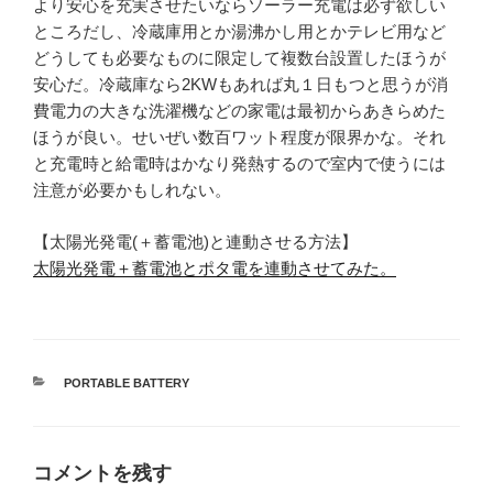
より安心を充実させたいならソーラー充電は必ず欲しい
ところだし、冷蔵庫用とか湯沸かし用とかテレビ用など
どうしても必要なものに限定して複数台設置したほうが
安心だ。冷蔵庫なら2KWもあれば丸１日もつと思うが消
費電力の大きな洗濯機などの家電は最初からあきらめた
ほうが良い。せいぜい数百ワット程度が限界かな。それ
と充電時と給電時はかなり発熱するので室内で使うには
注意が必要かもしれない。
【太陽光発電(＋蓄電池)と連動させる方法】
太陽光発電＋蓄電池とポタ電を連動させてみた。
カ
PORTABLE BATTERY
テ
ゴ
リ
ー
コメントを残す