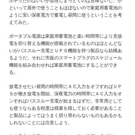
ポチッたのはいいが普段しまっとくのは意味ないし、か
といって屋外で使うこともほぼないので家庭用蓄電池の
ように安い深夜電力で蓄電し昼間に使うということを考
えてみた。
ポータブル電源は家庭用蓄電池と違い時間帯により充放
電を切り替える機能が搭載されているものはほとんどな
いがパススルー充電とＵＰＳ機能を持つ製品なら結構あ
るようだ。それに市販のスマートプラグのスケジュール
機能を組み合わせれば家庭用蓄電池にすることができ
る。
放電させたい昼間の時間帯にＡＣ入力をオフすればＵＰ
Ｓが働き放電を開始、深夜電力の時間帯にＡＣ入力をオ
ンすればパススルー充電が始まるはずだ。非常用として
も使うならある程度は残量を残しておく必要があること
と製品によってはうまく切り替わらないものもあるかも
しれないことには注意しよう。