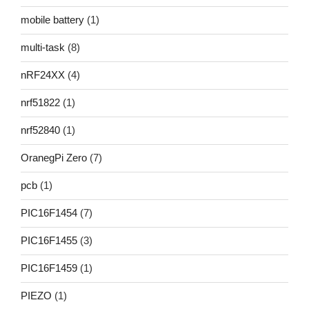
mobile battery
(1)
multi-task
(8)
nRF24XX
(4)
nrf51822
(1)
nrf52840
(1)
OranegPi Zero
(7)
pcb
(1)
PIC16F1454
(7)
PIC16F1455
(3)
PIC16F1459
(1)
PIEZO
(1)