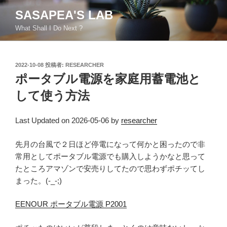
コ
SASAPEA'S LAB
ン
What Shall I Do Next ?
テ
ン
ツ
投
2022-10-08
投稿者:
RESEARCHER
へ
稿
ポータブル電源を家庭用蓄電池と
ス
日:
キ
して使う方法
ッ
プ
Last Updated on 2026-05-06 by
researcher
先月の台風で２日ほど停電になって何かと困ったので非
常用としてポータブル電源でも購入しようかなと思って
たところアマゾンで安売りしてたので思わずポチッてし
まった。(-_-;)
EENOUR ポータブル電源 P2001