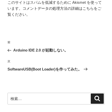
このサイトはスパムを低減するために Akismet を使って
います。
コメントデータの処理方法の詳細はこちらをご
覧ください
。
投
前
前
稿
の
Arduino IDE 2.0 が起動しない。
ナ
投
ビ
稿
次
次
ゲ
の
SoftwareUSB(Boot Loader)を作ってみた。
投
ー
稿
シ
ョ
ン
検
検
索
索: