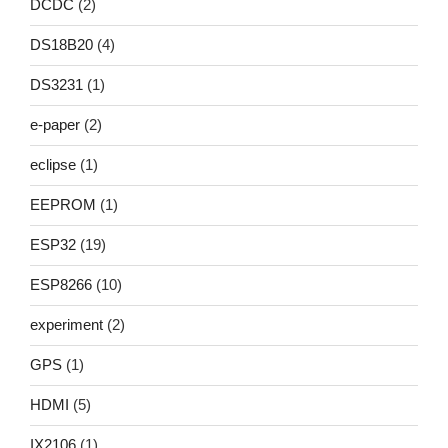
DCDC
(2)
DS18B20
(4)
DS3231
(1)
e-paper
(2)
eclipse
(1)
EEPROM
(1)
ESP32
(19)
ESP8266
(10)
experiment
(2)
GPS
(1)
HDMI
(5)
IX2106
(1)