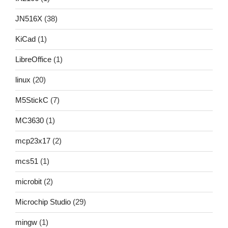
JN516X
(38)
KiCad
(1)
LibreOffice
(1)
linux
(20)
M5StickC
(7)
MC3630
(1)
mcp23x17
(2)
mcs51
(1)
microbit
(2)
Microchip Studio
(29)
mingw
(1)