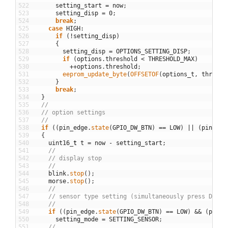
522
setting_start
=
now
;
523
setting_disp
=
0
;
524
break
;
525
case
HIGH
:
526
if
(
!
setting_disp
)
527
{
528
setting_disp
=
OPTIONS_SETTING_DISP
;
529
if
(
options
.
threshold
<
THRESHOLD_MAX
)
530
++
options
.
threshold
;
531
eeprom_update_byte
(
OFFSETOF
(
options_t
,
thresho
532
}
533
break
;
534
}
535
//
536
// option settings
537
//
538
if
(
(
pin_edge
.
state
(
GPIO_DW_BTN
)
==
LOW
)
||
(
pin_edg
539
{
540
uint16
_
t
t
=
now
-
setting_start
;
541
//
542
// display stop
543
//
544
blink
.
stop
(
)
;
545
morse
.
stop
(
)
;
546
//
547
// sensor type setting (simultaneously press DW an
548
//
549
if
(
(
pin_edge
.
state
(
GPIO_DW_BTN
)
==
LOW
)
&&
(
pin_e
550
setting_mode
=
SETTING_SENSOR
;
551
//