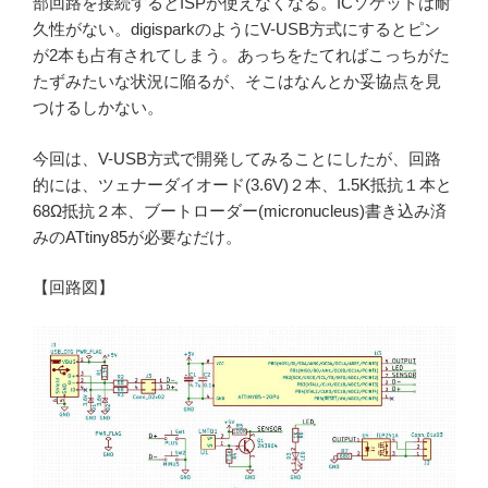
部回路を接続するとISPが使えなくなる。ICソケットは耐
久性がない。digisparkのようにV-USB方式にするとピン
が2本も占有されてしまう。あっちをたてればこっちがた
たずみたいな状況に陥るが、そこはなんとか妥協点を見
つけるしかない。
今回は、V-USB方式で開発してみることにしたが、回路
的には、ツェナーダイオード(3.6V)２本、1.5K抵抗１本と
68Ω抵抗２本、ブートローダー(micronucleus)書き込み済
みのATtiny85が必要なだけ。
【回路図】