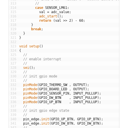
313
//
314
case
SENSOR_LM61
:
315
val
=
adc_value
;
316
adc_start
(
)
;
317
return
(
val
>>
2
)
-
60
;
318
}
319
break
;
320
}
321
}
322
323
void
setup
(
)
324
{
325
//
326
// enable interrupt
327
//
328
sei
(
)
;
329
//
330
// init gpio mode
331
//
332
pinMode
(
GPIO_THERMO
_
SW
,
OUTPUT
)
;
333
pinMode
(
GPIO_BOARD
_
LED
,
OUTPUT
)
;
334
pinMode
(
GPIO_SENSOR_PIN
,
INPUT_PULLUP
)
;
335
pinMode
(
GPIO_DW
_
BTN
,
INPUT_PULLUP
)
;
336
pinMode
(
GPIO_UP
_
BTN
,
INPUT_PULLUP
)
;
337
//
338
// init gpio edge state
339
//
340
pin_edge
.
init
(
GPIO_UP_BTN
,
GPIO_UP_BTN
)
;
341
pin_edge
.
init
(
GPIO_DW_BTN
,
GPIO_DW_BTN
)
;
342
//