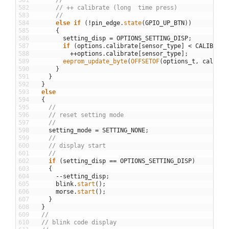
582
// ++ calibrate (long  time press)
583
//
584
else
if
(
!
pin_edge
.
state
(
GPIO_UP_BTN
)
)
585
{
586
setting_disp
=
OPTIONS_SETTING_DISP
;
587
if
(
options
.
calibrate
[
sensor_type
]
<
CALIBRATE
588
++
options
.
calibrate
[
sensor_type
]
;
589
eeprom_update_byte
(
OFFSETOF
(
options_t
,
calibra
590
}
591
}
592
}
593
else
594
{
595
//
596
// reset setting mode
597
//
598
setting_mode
=
SETTING_NONE
;
599
//
600
// display start
601
//
602
if
(
setting_disp
==
OPTIONS_SETTING_DISP
)
603
{
604
--
setting_disp
;
605
blink
.
start
(
)
;
606
morse
.
start
(
)
;
607
}
608
}
609
//
610
// blink code display