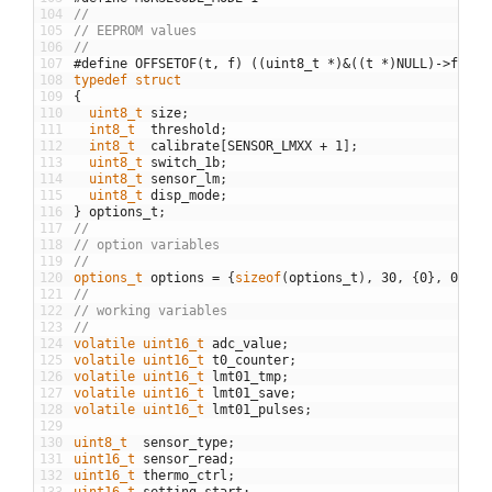
104
//
105
// EEPROM values
106
//
107
#define OFFSETOF(t, f) ((uint8_t *)&((t *)NULL)->f)
108
typedef
struct
109
{
110
uint8_t 
size
;
111
int8_t  
threshold
;
112
int8_t  
calibrate
[
SENSOR_LMXX
+
1
]
;
113
uint8_t 
switch_1b
;
114
uint8_t 
sensor_lm
;
115
uint8_t 
disp_mode
;
116
}
options_t
;
117
//
118
// option variables
119
//
120
options_t 
options
=
{
sizeof
(
options_t
)
,
30
,
{
0
}
,
0
,
SE
121
//
122
// working variables
123
//
124
volatile
uint16_t 
adc_value
;
125
volatile
uint16_t 
t0_counter
;
126
volatile
uint16_t 
lmt01_tmp
;
127
volatile
uint16_t 
lmt01_save
;
128
volatile
uint16_t 
lmt01_pulses
;
129
130
uint8_t  
sensor_type
;
131
uint16_t 
sensor_read
;
132
uint16_t 
thermo_ctrl
;
133
uint16_t 
setting_start
;