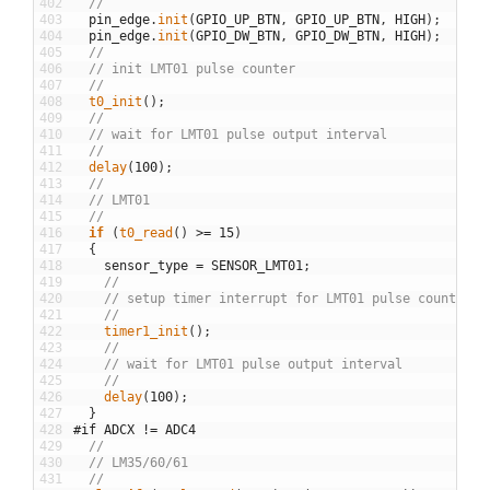
402
//
403
pin_edge
.
init
(
GPIO_UP_BTN
,
GPIO_UP_BTN
,
HIGH
)
;
404
pin_edge
.
init
(
GPIO_DW_BTN
,
GPIO_DW_BTN
,
HIGH
)
;
405
//
406
// init LMT01 pulse counter
407
//
408
t0_init
(
)
;
409
//
410
// wait for LMT01 pulse output interval
411
//
412
delay
(
100
)
;
413
//
414
// LMT01
415
//
416
if
(
t0_read
(
)
>=
15
)
417
{
418
sensor_type
=
SENSOR_LMT01
;
419
//
420
// setup timer interrupt for LMT01 pulse counter
421
//
422
timer1_init
(
)
;
423
//
424
// wait for LMT01 pulse output interval
425
//
426
delay
(
100
)
;
427
}
428
#if ADCX != ADC4
429
//
430
// LM35/60/61
431
//