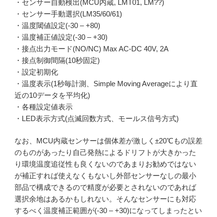
・センサー自動検出(MCU内蔵, LMT01, LM??)
・センサー手動選択(LM35/60/61)
・温度閾値設定(-30 – +80)
・温度補正値設定(-30 – +30)
・接点出力モード(NO/NC) Max AC-DC 40V, 2A
・接点制御間隔(10秒固定)
・設定初期化
・温度表示(1秒毎計測、Simple Moving Averageにより直
近の10データを平均化)
・各種設定値表示
・LED表示方式(点滅回数方式、モールス信号方式)
なお、MCU内蔵センサーは個体差が激しく±20℃もの誤差
のものがあったり自己発熱によるドリフトが大きかった
り環境温度追従性も良くないのであまりお勧めではない
が補正すれば使えなくもないし外部センサーなしの最小
部品で構成できるので精度が必要とされないのであれば
選択余地はあるかもしれない。そんなセンサーにも対応
するべく温度補正範囲が(-30 – +30)になってしまったとい