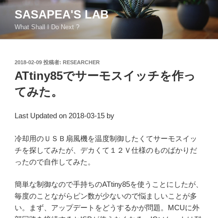
コ
SASAPEA'S LAB
ン
What Shall I Do Next ?
テ
ン
ツ
投
2018-02-09
投稿者:
RESEARCHER
へ
稿
ATtiny85でサーモスイッチを作っ
ス
日:
キ
てみた。
ッ
プ
Last Updated on 2018-03-15 by
冷却用のＵＳＢ扇風機を温度制御したくてサーモスイッ
チを探してみたが、デカくて１２Ｖ仕様のものばかりだ
ったので自作してみた。
簡単な制御なので手持ちのATtiny85を使うことにしたが、
毎度のことながらピン数が少ないので悩ましいことが多
い。まず、アップデートをどうするかが問題。MCUに外