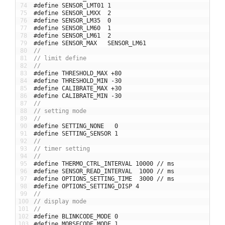
74
#define SENSOR_LMT01 1
75
#define SENSOR_LMXX  2
76
#define SENSOR_LM35  0
77
#define SENSOR_LM60  1
78
#define SENSOR_LM61  2
79
#define SENSOR_MAX   SENSOR_LM61
80
//
81
// limit define
82
//
83
#define THRESHOLD_MAX +80
84
#define THRESHOLD_MIN -30
85
#define CALIBRATE_MAX +30
86
#define CALIBRATE_MIN -30
87
//
88
// setting mode
89
//
90
#define SETTING_NONE   0
91
#define SETTING_SENSOR 1
92
//
93
// timer setting
94
//
95
#define THERMO_CTRL_INTERVAL 10000 // ms
96
#define SENSOR_READ_INTERVAL  1000 // ms
97
#define OPTIONS_SETTING_TIME  3000 // ms
98
#define OPTIONS_SETTING_DISP 4
99
//
100
// display mode
101
//
102
#define BLINKCODE_MODE 0
103
#define MORSECODE_MODE 1