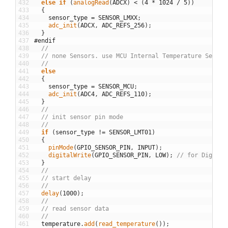
432
else
if
(
analogRead
(
ADCX
)
<
(
4
*
1024
/
5
)
)
433
{
434
sensor_type
=
SENSOR_LMXX
;
435
adc_init
(
ADCX
,
ADC_REFS_256
)
;
436
}
437
#endif
438
//
439
// none Sensors. use MCU Internal Temperature Sensor
440
//
441
else
442
{
443
sensor_type
=
SENSOR_MCU
;
444
adc_init
(
ADC4
,
ADC_REFS_110
)
;
445
}
446
//
447
// init sensor pin mode
448
//
449
if
(
sensor_type
!=
SENSOR_LMT01
)
450
{
451
pinMode
(
GPIO_SENSOR_PIN
,
INPUT
)
;
452
digitalWrite
(
GPIO_SENSOR_PIN
,
LOW
)
;
// for Digispa
453
}
454
//
455
// start delay
456
//
457
delay
(
1000
)
;
458
//
459
// read sensor data
460
//
461
temperature
.
add
(
read_temperature
(
)
)
;