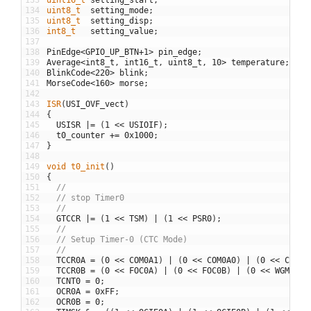
134
uint8_t  
setting_mode
;
135
uint8_t  
setting_disp
;
136
int8_t   
setting_value
;
137
138
PinEdge
<
GPIO_UP_BTN
+
1
>
pin_edge
;
139
Average
<
int8_t
,
int16_t
,
uint8_t
,
10
>
temperature
;
140
BlinkCode
<
220
>
blink
;
141
MorseCode
<
160
>
morse
;
142
143
ISR
(
USI_OVF_vect
)
144
{
145
USISR
|=
(
1
<<
USIOIF
)
;
146
t0_counter
+=
0x1000
;
147
}
148
149
void
t0_init
(
)
150
{
151
//
152
// stop Timer0
153
//
154
GTCCR
|=
(
1
<<
TSM
)
|
(
1
<<
PSR0
)
;
155
//
156
// Setup Timer-0 (CTC Mode)
157
//
158
TCCR0A
=
(
0
<<
COM0A1
)
|
(
0
<<
COM0A0
)
|
(
0
<<
COM0B
159
TCCR0B
=
(
0
<<
FOC0A
)
|
(
0
<<
FOC0B
)
|
(
0
<<
WGM02
)
160
TCNT0
=
0
;
161
OCR0A
=
0xFF
;
162
OCR0B
=
0
;