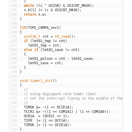
193
}
194
while
(
(
c
^
USISR
)
&
USICNT_MASK
)
;
195
x
.
b
[
1
]
|=
(
c
&
USICNT_MASK
)
;
196
return
x
.
w
;
197
}
198
199
ISR
(
TIM1_COMPA_vect
)
200
{
201
uint16_t 
cnt
=
t0_read
(
)
;
202
if
(
lmt01_tmp
!=
cnt
)
203
lmt01_tmp
=
cnt
;
204
else
if
(
lmt01_save
!=
cnt
)
205
{
206
lmt01_pulses
=
cnt
-
lmt01_save
;
207
lmt01_save
=
cnt
;
208
}
209
}
210
211
void
timer1_init
(
)
212
{
213
//
214
// using digispark core timer (1ms)
215
// set the interrupt timing to the middle of the dig
216
//
217
TIMSK
&=
~
(
1
<<
OCIE1A
)
;
218
TCCR1
&=
~
(
(
1
<<
COM1A1
)
|
(
1
<<
COM1A0
)
)
;
219
OCR1A
=
(
OCR1C
>>
1
)
;
220
TIFR
|=
(
1
<<
OCF1A
)
;
221
TIMSK
|=
(
1
<<
OCIE1A
)
;
222
}