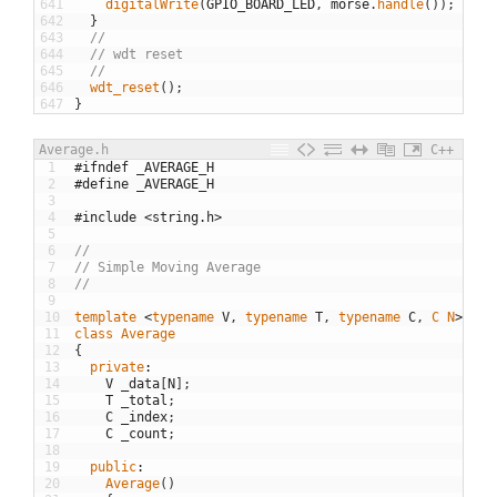
641
digitalWrite
(
GPIO_BOARD_LED
,
morse
.
handle
(
)
)
;
642
}
643
//
644
// wdt reset
645
//
646
wdt_reset
(
)
;
647
}
Average.h
C++
1
#ifndef _AVERAGE_H
2
#define _AVERAGE_H
3
4
#include <string.h>
5
6
//
7
// Simple Moving Average
8
//
9
10
template
<
typename
V
,
typename
T
,
typename
C
,
C
N
>
11
class
Average
12
{
13
private
:
14
V
_data
[
N
]
;
15
T
_total
;
16
C
_index
;
17
C
_count
;
18
19
public
:
20
Average
(
)