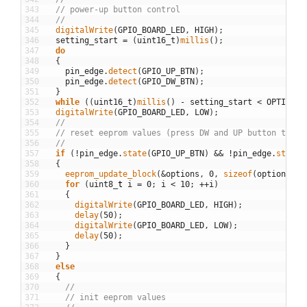
343
// power-up button control
344
//
345
digitalWrite
(
GPIO_BOARD_LED
,
HIGH
)
;
346
setting_start
=
(
uint16_t
)
millis
(
)
;
347
do
348
{
349
pin_edge
.
detect
(
GPIO_UP_BTN
)
;
350
pin_edge
.
detect
(
GPIO_DW_BTN
)
;
351
}
352
while
(
(
uint16_t
)
millis
(
)
-
setting_start
<
OPTIONS_
353
digitalWrite
(
GPIO_BOARD_LED
,
LOW
)
;
354
//
355
// reset eeprom values (press DW and UP button to re
356
//
357
if
(
!
pin_edge
.
state
(
GPIO_UP_BTN
)
&&
!
pin_edge
.
state
(
358
{
359
eeprom_update_block
(
&options
,
0
,
sizeof
(
options
)
)
;
360
for
(
uint8
_
t
i
=
0
;
i
<
10
;
++
i
)
361
{
362
digitalWrite
(
GPIO_BOARD_LED
,
HIGH
)
;
363
delay
(
50
)
;
364
digitalWrite
(
GPIO_BOARD_LED
,
LOW
)
;
365
delay
(
50
)
;
366
}
367
}
368
else
369
{
370
//
371
// init eeprom values