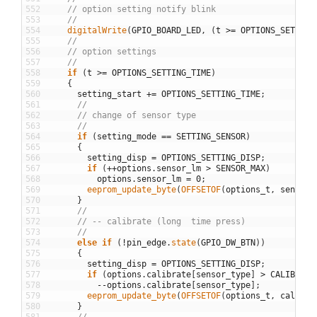
552
// option setting notify blink
553
//
554
digitalWrite
(
GPIO_BOARD_LED
,
(
t
>=
OPTIONS_SETTING
555
//
556
// option settings
557
//
558
if
(
t
>=
OPTIONS_SETTING_TIME
)
559
{
560
setting_start
+=
OPTIONS_SETTING_TIME
;
561
//
562
// change of sensor type
563
//
564
if
(
setting_mode
==
SETTING_SENSOR
)
565
{
566
setting_disp
=
OPTIONS_SETTING_DISP
;
567
if
(
++
options
.
sensor_lm
>
SENSOR_MAX
)
568
options
.
sensor_lm
=
0
;
569
eeprom_update_byte
(
OFFSETOF
(
options_t
,
sensor_
570
}
571
//
572
// -- calibrate (long  time press)
573
//
574
else
if
(
!
pin_edge
.
state
(
GPIO_DW_BTN
)
)
575
{
576
setting_disp
=
OPTIONS_SETTING_DISP
;
577
if
(
options
.
calibrate
[
sensor_type
]
>
CALIBRATE
578
--
options
.
calibrate
[
sensor_type
]
;
579
eeprom_update_byte
(
OFFSETOF
(
options_t
,
calibra
580
}
581
//