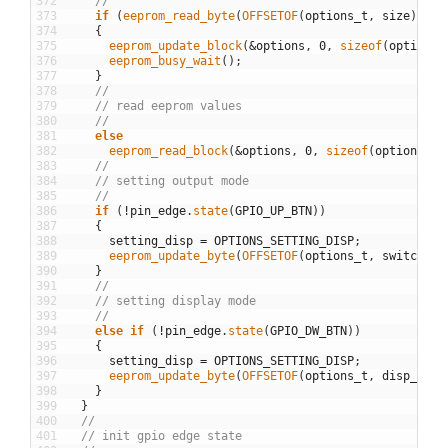
372
//
373
if
(
eeprom_read_byte
(
OFFSETOF
(
options_t
,
size
)
)
!=
374
{
375
eeprom_update_block
(
&options
,
0
,
sizeof
(
options
)
376
eeprom_busy_wait
(
)
;
377
}
378
//
379
// read eeprom values
380
//
381
else
382
eeprom_read_block
(
&options
,
0
,
sizeof
(
options
)
)
;
383
//
384
// setting output mode
385
//
386
if
(
!
pin_edge
.
state
(
GPIO_UP_BTN
)
)
387
{
388
setting_disp
=
OPTIONS_SETTING_DISP
;
389
eeprom_update_byte
(
OFFSETOF
(
options_t
,
switch_1b
390
}
391
//
392
// setting display mode
393
//
394
else
if
(
!
pin_edge
.
state
(
GPIO_DW_BTN
)
)
395
{
396
setting_disp
=
OPTIONS_SETTING_DISP
;
397
eeprom_update_byte
(
OFFSETOF
(
options_t
,
disp_mode
398
}
399
}
400
//
401
// init gpio edge state