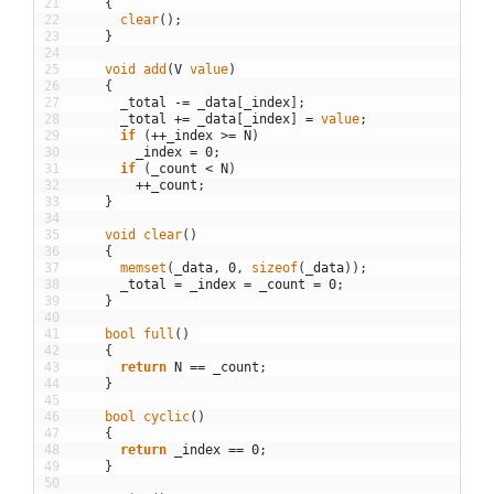
21
{
22
clear
(
)
;
23
}
24
25
void
add
(
V
value
)
26
{
27
_total
-=
_data
[
_index
]
;
28
_total
+=
_data
[
_index
]
=
value
;
29
if
(
++
_index
>=
N
)
30
_index
=
0
;
31
if
(
_count
<
N
)
32
++
_count
;
33
}
34
35
void
clear
(
)
36
{
37
memset
(
_data
,
0
,
sizeof
(
_data
)
)
;
38
_total
=
_index
=
_count
=
0
;
39
}
40
41
bool
full
(
)
42
{
43
return
N
==
_count
;
44
}
45
46
bool
cyclic
(
)
47
{
48
return
_index
==
0
;
49
}
50