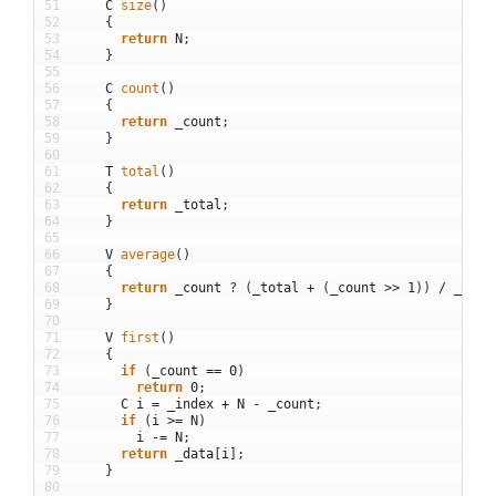
51
C
size
(
)
52
{
53
return
N
;
54
}
55
56
C
count
(
)
57
{
58
return
_count
;
59
}
60
61
T
total
(
)
62
{
63
return
_total
;
64
}
65
66
V
average
(
)
67
{
68
return
_count
?
(
_total
+
(
_count
>>
1
)
)
/
_coun
69
}
70
71
V
first
(
)
72
{
73
if
(
_count
==
0
)
74
return
0
;
75
C
i
=
_index
+
N
-
_count
;
76
if
(
i
>=
N
)
77
i
-=
N
;
78
return
_data
[
i
]
;
79
}
80