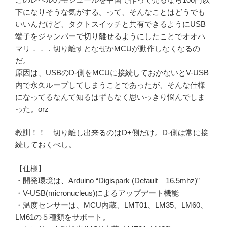
下になりそうな気がする。って、そんなことはどうでも
いいんだけど、タクトスイッチと共有できるようにUSB
端子をジャンパーで切り離せるようにしたことでオオハ
マリ．．．切り離すとなぜかMCUが動作しなくなるの
だ。
原因は、USBのD-側をMCUに接続しておかないとV-USB
内で永久ループしてしまうことであったが、そんな仕様
になってるなんて知るはずもなく思いっきり悩んでしま
った。orz
教訓！！ 切り離し出来るのはD+側だけ。D-側は常に接
続しておくべし。
【仕様】
・開発環境は、Arduino “Digispark (Default – 16.5mhz)”
・V-USB(micronucleus)によるアップデート機能
・温度センサーは、MCU内蔵、LMT01、LM35、LM60、
LM61の５種類をサポート。