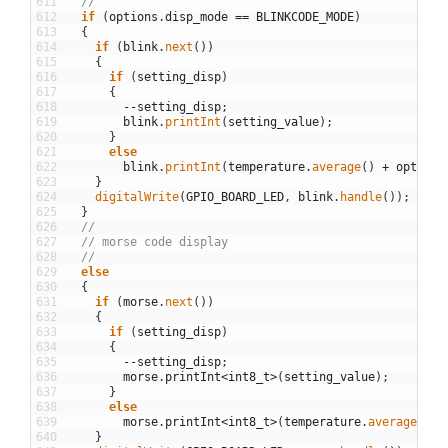
611
//
612
if
(
options
.
disp_mode
==
BLINKCODE_MODE
)
613
{
614
if
(
blink
.
next
(
)
)
615
{
616
if
(
setting_disp
)
617
{
618
--
setting_disp
;
619
blink
.
printInt
(
setting_value
)
;
620
}
621
else
622
blink
.
printInt
(
temperature
.
average
(
)
+
options
623
}
624
digitalWrite
(
GPIO_BOARD_LED
,
blink
.
handle
(
)
)
;
625
}
626
//
627
// morse code display
628
//
629
else
630
{
631
if
(
morse
.
next
(
)
)
632
{
633
if
(
setting_disp
)
634
{
635
--
setting_disp
;
636
morse
.
printInt
<
int8_t
>
(
setting_value
)
;
637
}
638
else
639
morse
.
printInt
<
int8_t
>
(
temperature
.
average
(
)
+
640
}