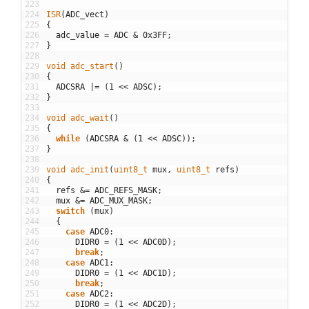
223
224
ISR
(
ADC_vect
)
225
{
226
adc_value
=
ADC
&
0x3FF
;
227
}
228
229
void
adc_start
(
)
230
{
231
ADCSRA
|=
(
1
<<
ADSC
)
;
232
}
233
234
void
adc_wait
(
)
235
{
236
while
(
ADCSRA
&
(
1
<<
ADSC
)
)
;
237
}
238
239
void
adc_init
(
uint8_t 
mux
,
uint8_t 
refs
)
240
{
241
refs
&=
ADC_REFS_MASK
;
242
mux
&=
ADC_MUX_MASK
;
243
switch
(
mux
)
244
{
245
case
ADC0
:
246
DIDR0
=
(
1
<<
ADC0D
)
;
247
break
;
248
case
ADC1
:
249
DIDR0
=
(
1
<<
ADC1D
)
;
250
break
;
251
case
ADC2
:
252
DIDR0
=
(
1
<<
ADC2D
)
;