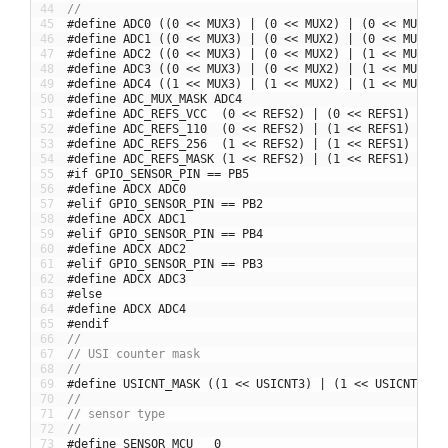
44
//
45
#define ADC0 ((0 << MUX3) | (0 << MUX2) | (0 << MUX1) 
46
#define ADC1 ((0 << MUX3) | (0 << MUX2) | (0 << MUX1) 
47
#define ADC2 ((0 << MUX3) | (0 << MUX2) | (1 << MUX1) 
48
#define ADC3 ((0 << MUX3) | (0 << MUX2) | (1 << MUX1) 
49
#define ADC4 ((1 << MUX3) | (1 << MUX2) | (1 << MUX1) 
50
#define ADC_MUX_MASK ADC4
51
#define ADC_REFS_VCC  (0 << REFS2) | (0 << REFS1) | (0
52
#define ADC_REFS_110  (0 << REFS2) | (1 << REFS1) | (0
53
#define ADC_REFS_256  (1 << REFS2) | (1 << REFS1) | (0
54
#define ADC_REFS_MASK (1 << REFS2) | (1 << REFS1) | (1
55
#if GPIO_SENSOR_PIN == PB5
56
#define ADCX ADC0
57
#elif GPIO_SENSOR_PIN == PB2
58
#define ADCX ADC1
59
#elif GPIO_SENSOR_PIN == PB4
60
#define ADCX ADC2
61
#elif GPIO_SENSOR_PIN == PB3
62
#define ADCX ADC3
63
#else
64
#define ADCX ADC4
65
#endif
66
//
67
// USI counter mask
68
//
69
#define USICNT_MASK ((1 << USICNT3) | (1 << USICNT2) |
70
//
71
// sensor type
72
//
73
#define SENSOR_MCU   0