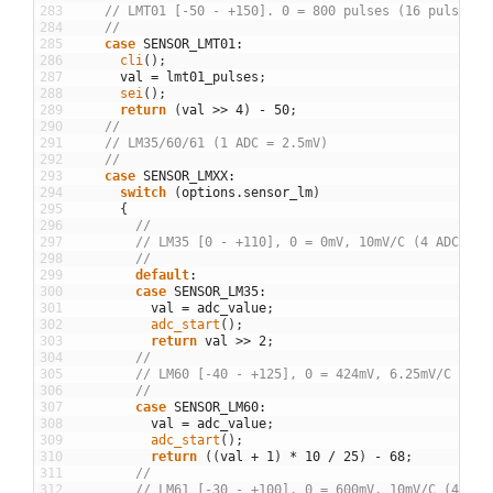
283
// LMT01 [-50 - +150]. 0 = 800 pulses (16 pulses/C
284
//
285
case
SENSOR_LMT01
:
286
cli
(
)
;
287
val
=
lmt01_pulses
;
288
sei
(
)
;
289
return
(
val
>>
4
)
-
50
;
290
//
291
// LM35/60/61 (1 ADC = 2.5mV)
292
//
293
case
SENSOR_LMXX
:
294
switch
(
options
.
sensor_lm
)
295
{
296
//
297
// LM35 [0 - +110], 0 = 0mV, 10mV/C (4 ADC/C)
298
//
299
default
:
300
case
SENSOR_LM35
:
301
val
=
adc_value
;
302
adc_start
(
)
;
303
return
val
>>
2
;
304
//
305
// LM60 [-40 - +125], 0 = 424mV, 6.25mV/C (10/
306
//
307
case
SENSOR_LM60
:
308
val
=
adc_value
;
309
adc_start
(
)
;
310
return
(
(
val
+
1
)
*
10
/
25
)
-
68
;
311
//
312
// LM61 [-30 - +100], 0 = 600mV, 10mV/C (4 ADC