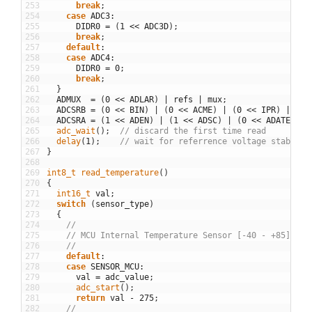
253
break
;
254
case
ADC3
:
255
DIDR0
=
(
1
<<
ADC3D
)
;
256
break
;
257
default
:
258
case
ADC4
:
259
DIDR0
=
0
;
260
break
;
261
}
262
ADMUX
=
(
0
<<
ADLAR
)
|
refs
|
mux
;
263
ADCSRB
=
(
0
<<
BIN
)
|
(
0
<<
ACME
)
|
(
0
<<
IPR
)
|
(
0
264
ADCSRA
=
(
1
<<
ADEN
)
|
(
1
<<
ADSC
)
|
(
0
<<
ADATE
)
|
265
adc_wait
(
)
;
// discard the first time read
266
delay
(
1
)
;
// wait for referrence voltage stabled
267
}
268
269
int8_t 
read_temperature
(
)
270
{
271
int16_t 
val
;
272
switch
(
sensor_type
)
273
{
274
//
275
// MCU Internal Temperature Sensor [-40 - +85], 0 
276
//
277
default
:
278
case
SENSOR_MCU
:
279
val
=
adc_value
;
280
adc_start
(
)
;
281
return
val
-
275
;
282
//