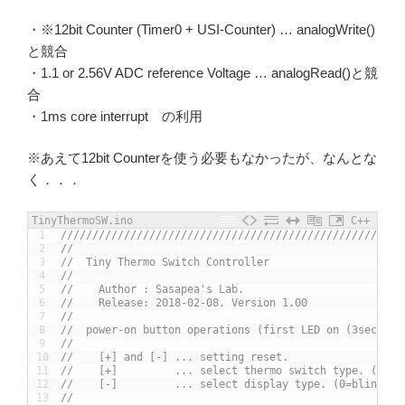
・※12bit Counter (Timer0 + USI-Counter) … analogWrite()
と競合
・1.1 or 2.56V ADC reference Voltage … analogRead()と競
合
・1ms core interrupt の利用
※あえて12bit Counterを使う必要もなかったが、なんとな
く．．．
TinyThermoSW.ino
C++
1
//////////////////////////////////////////////////////
2
//                                                    
3
//  Tiny Thermo Switch Controller                     
4
//                                                    
5
//    Author : Sasapea's Lab.                         
6
//    Release: 2018-02-08. Version 1.00               
7
//                                                    
8
//  power-on button operations (first LED on (3sec) op
9
//                                                    
10
//    [+] and [-] ... setting reset.                  
11
//    [+]         ... select thermo switch type. (0=no
12
//    [-]         ... select display type. (0=blink, 1
13
//                                                    