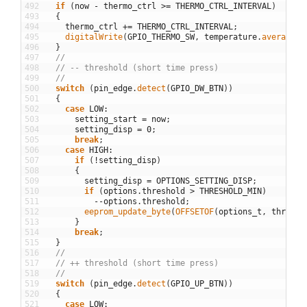
492
if
(
now
-
thermo_ctrl
>=
THERMO_CTRL_INTERVAL
)
493
{
494
thermo_ctrl
+=
THERMO_CTRL_INTERVAL
;
495
digitalWrite
(
GPIO_THERMO_SW
,
temperature
.
average
(
)
496
}
497
//
498
// -- threshold (short time press)
499
//
500
switch
(
pin_edge
.
detect
(
GPIO_DW_BTN
)
)
501
{
502
case
LOW
:
503
setting_start
=
now
;
504
setting_disp
=
0
;
505
break
;
506
case
HIGH
:
507
if
(
!
setting_disp
)
508
{
509
setting_disp
=
OPTIONS_SETTING_DISP
;
510
if
(
options
.
threshold
>
THRESHOLD_MIN
)
511
--
options
.
threshold
;
512
eeprom_update_byte
(
OFFSETOF
(
options_t
,
thresho
513
}
514
break
;
515
}
516
//
517
// ++ threshold (short time press)
518
//
519
switch
(
pin_edge
.
detect
(
GPIO_UP_BTN
)
)
520
{
521
case
LOW
: