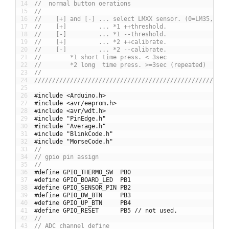
14
//  normal button oerations                           
15
//                                                    
16
//    [+] and [-] ... select LMXX sensor. (0=LM35, 1=L
17
//    [+]         ... *1 ++threshold.                 
18
//    [-]         ... *1 --threshold.                 
19
//    [+]         ... *2 ++calibrate.                 
20
//    [-]         ... *2 --calibrate.                 
21
//        *1 short time press. < 3sec                 
22
//        *2 long  time press. >=3sec (repeated)      
23
//                                                    
24
//////////////////////////////////////////////////////
25
26
#include <Arduino.h>
27
#include <avr/eeprom.h>
28
#include <avr/wdt.h>
29
#include "PinEdge.h"
30
#include "Average.h"
31
#include "BlinkCode.h"
32
#include "MorseCode.h"
33
//
34
// gpio pin assign
35
//
36
#define GPIO_THERMO_SW  PB0
37
#define GPIO_BOARD_LED  PB1
38
#define GPIO_SENSOR_PIN PB2
39
#define GPIO_DW_BTN     PB3
40
#define GPIO_UP_BTN     PB4
41
#define GPIO_RESET      PB5 // not used.
42
//
43
// ADC channel define