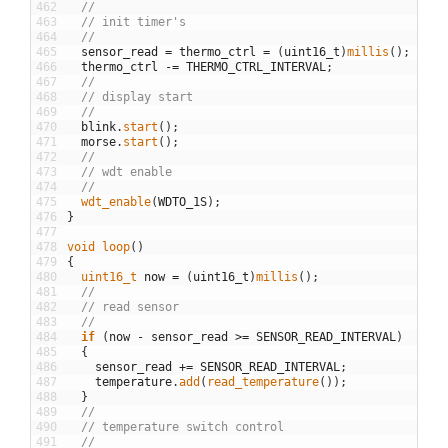
462
//
463
// init timer's
464
//
465
sensor_read
=
thermo_ctrl
=
(
uint16_t
)
millis
(
)
;
466
thermo_ctrl
-=
THERMO_CTRL_INTERVAL
;
467
//
468
// display start
469
//
470
blink
.
start
(
)
;
471
morse
.
start
(
)
;
472
//
473
// wdt enable
474
//
475
wdt_enable
(
WDTO_1S
)
;
476
}
477
478
void
loop
(
)
479
{
480
uint16_t 
now
=
(
uint16_t
)
millis
(
)
;
481
//
482
// read sensor
483
//
484
if
(
now
-
sensor_read
>=
SENSOR_READ_INTERVAL
)
485
{
486
sensor_read
+=
SENSOR_READ_INTERVAL
;
487
temperature
.
add
(
read_temperature
(
)
)
;
488
}
489
//
490
// temperature switch control
491
//