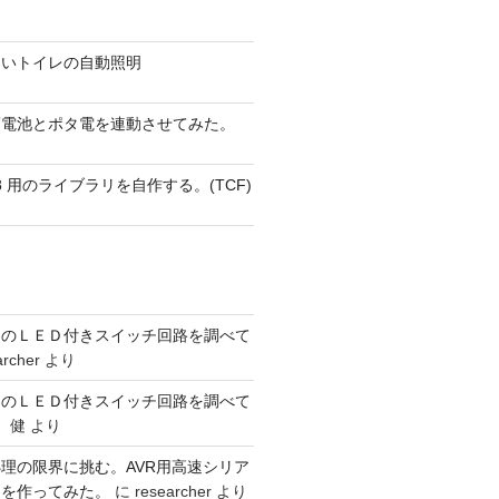
ないトイレの自動照明
蓄電池とポタ電を連動させてみた。
 AVR8 用のライブラリを自作する。(TCF)
ーのＬＥＤ付きスイッチ回路を調べて
archer
より
ーのＬＥＤ付きスイッチ回路を調べて
 健
より
理の限界に挑む。AVR用高速シリア
リを作ってみた。
に
researcher
より