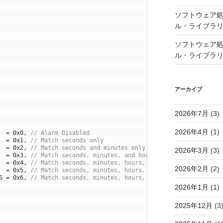
ソフトウェア処
ル・ライブラ
ソフトウェア処
ル・ライブラ
アーカイブ
2026年7月
(3)
2026年4月
(1)
=
0x0
,
// Alarm Disabled
=
0x1
,
// Match seconds only
=
0x2
,
// Match seconds and minutes only
2026年3月
(3)
=
0x3
,
// Match seconds, minutes, and hours only
=
0x4
,
// Match seconds, minutes, hours, and days only
2026年2月
(2)
=
0x5
,
// Match seconds, minutes, hours, days, and months only
S
=
0x6
,
// Match seconds, minutes, hours, days, months, and yea
2026年1月
(1)
2025年12月
(3