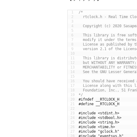
1
/*
2
  rtclock.h - Real Time Clo
3
4
  Copyright (c) 2020 Sasape
5
6
  This library is free soft
7
  modify it under the terms
8
  License as published by t
9
  version 2.1 of the Licens
10
11
  This library is distribut
12
  but WITHOUT ANY WARRANTY;
13
  MERCHANTABILITY or FITNES
14
  See the GNU Lesser Genera
15
16
  You should have received 
17
  License along with this l
18
  Foundation, Inc., 51 Fran
19
*/
20
#ifndef __RTCLOCK_H
21
#define __RTCLOCK_H
22
23
#include <stdint.h>
24
#include <stdbool.h>
25
#include <string.h>
26
#include <time.h>
27
#include "gclock.h"
28
#include "eventsys.h"