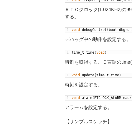
ＲＴＣクロック(1.024KHz)
する。
1
void
debugControl
(
bool
dbgrun
デバッグ中の動作を設定する。
1
time
_
t
time
(
void
)
時刻を取得する。Ｃ言語のtime(
1
void
update
(
time
_
t
time
)
時刻を設定する。
1
void
alarm
(
RTCLOCK
_
ALARM
mask
アラームを設定する。
【サンプルスケッチ】