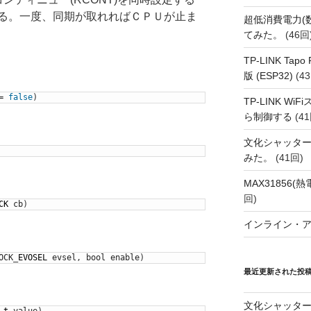
る。一度、同期が取れればＣＰＵが止ま
超低消費電力(
てみた。
(46回
TP-LINK Tap
版 (ESP32)
(43
=
false
)
TP-LINK Wi
ら制御する
(41
文化シャッタ
みた。
(41回)
MAX31856
回)
CK
cb
)
インライン・
OCK
_
EVOSEL
evsel
,
bool
enable
)
最近更新された投
文化シャッタ
_
t
value
)