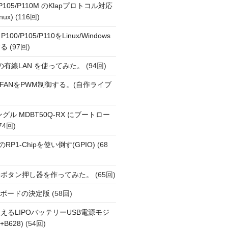
o P105/P110M のKlapプロトコル対応
nux)
(116回)
 P100/P105/P110をLinux/Windows
する
(97回)
1 の有線LAN を使ってみた。
(94回)
 PiでFANをPWM制御する。(自作ライブ
Eドングル MDBT50Q-RX にブートロー
74回)
i 5のRP1-Chipを使い倒す(GPIO)
(68
動ボタン押し器を作ってみた。
(65回)
用開発ボードの決定版
(58回)
えるLIPOバッテリーUSB電源モジ
+B628)
(54回)