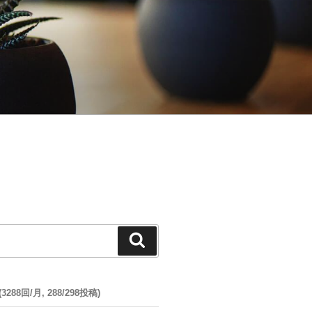
検
索
88回/月, 288/298投稿)