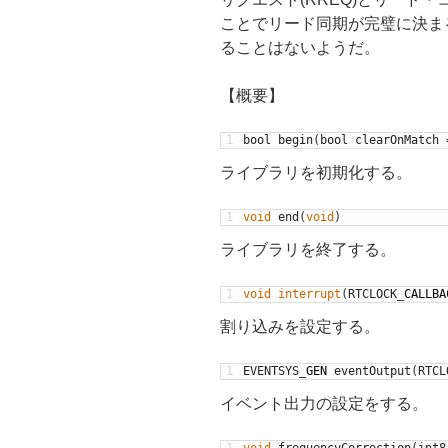
ことでリード同期が完璧に決ま
ることはないようだ。
【概要】
1
bool
begin
(
bool
clearOnMatch
ライブラリを初期化する。
1
void
end
(
void
)
ライブラリを終了する。
1
void
interrupt
(
RTCLOCK
_
CALLBA
割り込みを設定する。
1
EVENTSYS
_
GEN
eventOutput
(
RTCL
イベント出力の設定をする。
1
void
frequencyCorrection
(
int8