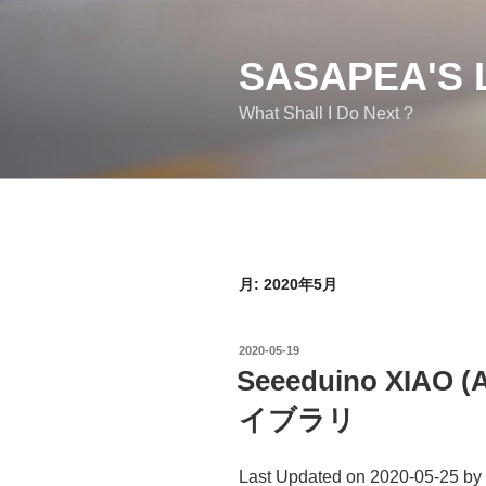
コ
ン
テ
SASAPEA'S 
ン
What Shall I Do Next ?
ツ
へ
ス
キ
ッ
プ
月:
2020年5月
投
2020-05-19
稿
Seeeduino XIAO
日:
イブラリ
Last Updated on 2020-05-25 by