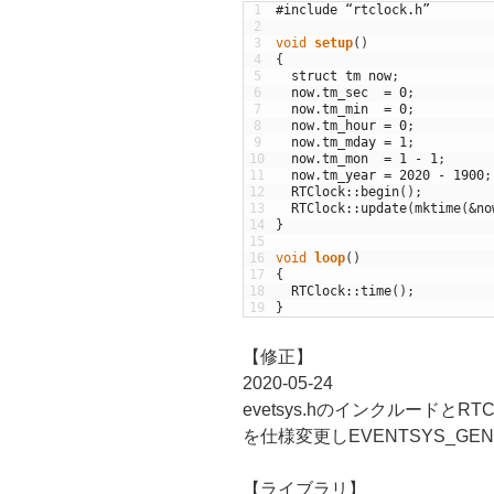
1
#include “rtclock.h”
2
3
void
setup
(
)
4
{
5
struct
tm
now
;
6
now
.
tm_sec
=
0
;
7
now
.
tm_min
=
0
;
8
now
.
tm_hour
=
0
;
9
now
.
tm_mday
=
1
;
10
now
.
tm_mon
=
1
-
1
;
11
now
.
tm_year
=
2020
-
1900
;
12
RTClock
::
begin
(
)
;
13
RTClock
::
update
(
mktime
(
&
no
14
}
15
16
void
loop
(
)
17
{
18
RTClock
::
time
(
)
;
19
}
【修正】
2020-05-24
evetsys.hのインクルードとRTCL
を仕様変更しEVENTSYS_G
【ライブラリ】