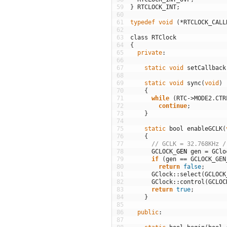
59
}
RTCLOCK_INT
;
60
61
typedef
void
(
*
RTCLOCK_CALL
62
63
class
RTClock
64
{
65
private
:
66
67
static
void
setCallback
68
69
static
void
sync
(
void
)
70
{
71
while
(
RTC
->
MODE2
.
CTR
72
continue
;
73
}
74
75
static
bool
enableGCLK
(
76
{
77
// GCLK = 32.768KHz /
78
GCLOCK
_
GEN
gen
=
GClo
79
if
(
gen
==
GCLOCK_GEN
80
return
false
;
81
GClock
::
select
(
GCLOCK
82
GClock
::
control
(
GCLOC
83
return
true
;
84
}
85
86
public
:
87