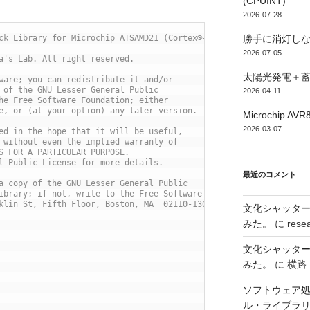
(CPUINT)
2026-07-28
勝手に消灯し
ck Library for Microchip ATSAMD21 (Cortex®-M0+)
2026-07-05
a's Lab. All right reserved.
太陽光発電＋
ware; you can redistribute it and/or
 of the GNU Lesser General Public
2026-04-11
he Free Software Foundation; either
e, or (at your option) any later version.
Microchip
2026-03-07
ed in the hope that it will be useful,
 without even the implied warranty of
S FOR A PARTICULAR PURPOSE.
l Public License for more details.
最近のコメント
a copy of the GNU Lesser General Public
ibrary; if not, write to the Free Software
klin St, Fifth Floor, Boston, MA  02110-1301  USA
文化シャッタ
みた。
に
rese
文化シャッタ
みた。
に
横路
ソフトウェア処
ル・ライブラ