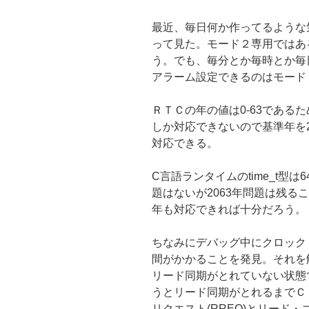
最近、毎日何か作ってるような
って見た。モード２専用ではあ
う。でも、毎分とか毎時とか毎
アラーム設定できるのはモード
ＲＴＣの年の値は0-63であるた
しか対応できないので基準年を20
対応できる。
C言語ランタイムのtime_t型は6
題はないが2063年問題は残る
年も対応できれば十分だろう。
ちなみにデバッグ中にクロック
間がかかることを発見。それを
リード同期がとれていない状態
うとリード同期がとれるまでＣ
リクエスト(RREQ)とリード・