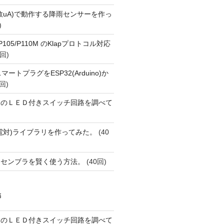
数uA)で動作する降雨センサーを作っ
)
o P105/P110M のKlapプロトコル対応
回)
FiスマートプラグをESP32(Arduino)か
回)
ーのＬＥＤ付きスイッチ回路を調べて
(熱電対)ライブラリを作ってみた。
(40
アセンブラを賢く使う方法。
(40回)
稿
ーのＬＥＤ付きスイッチ回路を調べて