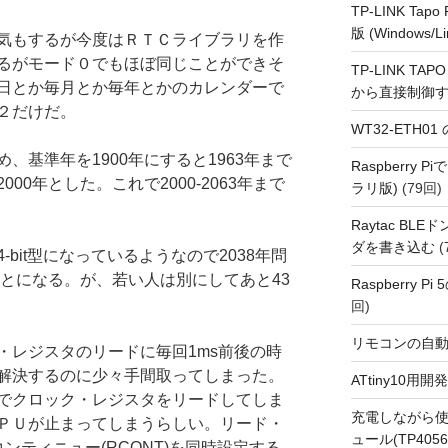
TP-LINK Tap
版 (Windows/Li
気もするが今度はＲＴＣライブラリを作
るがモード０でもほぼ同じことができそ
TP-LINK TAPO
日とか毎月とか毎年とかのカレンダーで
から直接制御
２だけだ。
WT32-ETH0
め、基準年を1900年にすると1963年まで
Raspberry
00年とした。これで2000-2063年まで
ラリ版)
(79回)
Raytac BL
ダを書き込む
(
4-bit型になっているようなので2038年問
ことになる。が、若い人は別にしてあと43
Raspberry P
回)
リモコンの自
・レジスタのリードに毎回1ms前後の時
解決するのに少々手間取ってしまった。
ATtiny10
でクロック・レジスタをリードしてしま
充電しながら使
ＰＵが止まってしまうらしい。リード・
ュール(TP4056
コンティニュー(RCONT)を同時設定する