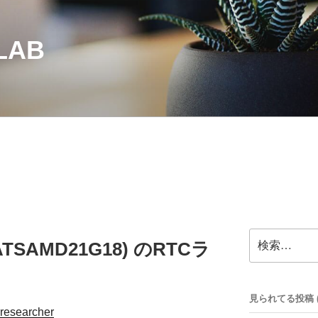
LAB
検
 (ATSAMD21G18) のRTCラ
索:
見られてる投稿 (32
researcher