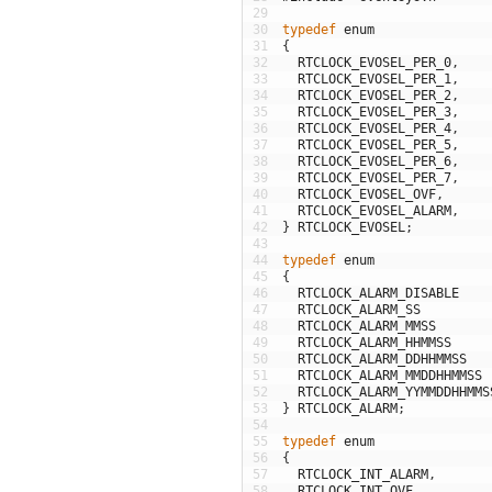
29
30
typedef
enum
31
{
32
RTCLOCK_EVOSEL_PER_0
,
33
RTCLOCK_EVOSEL_PER_1
,
34
RTCLOCK_EVOSEL_PER_2
,
35
RTCLOCK_EVOSEL_PER_3
,
36
RTCLOCK_EVOSEL_PER_4
,
37
RTCLOCK_EVOSEL_PER_5
,
38
RTCLOCK_EVOSEL_PER_6
,
39
RTCLOCK_EVOSEL_PER_7
,
40
RTCLOCK_EVOSEL_OVF
,
41
RTCLOCK_EVOSEL_ALARM
,
42
}
RTCLOCK_EVOSEL
;
43
44
typedef
enum
45
{
46
RTCLOCK_ALARM_DISABLE
47
RTCLOCK_ALARM_SS
48
RTCLOCK_ALARM_MMSS
49
RTCLOCK_ALARM_HHMMSS
50
RTCLOCK_ALARM_DDHHMMSS
51
RTCLOCK_ALARM_MMDDHHMMSS
52
RTCLOCK_ALARM_YYMMDDHHMMS
53
}
RTCLOCK_ALARM
;
54
55
typedef
enum
56
{
57
RTCLOCK_INT_ALARM
,
58
RTCLOCK_INT_OVF
,