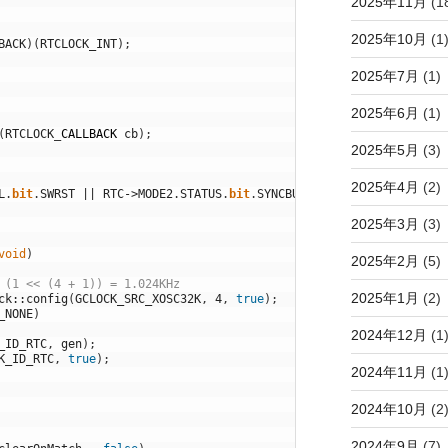
2025年11月
(1
2025年10月
(1
BACK
)
(
RTCLOCK_INT
)
;
2025年7月
(1)
2025年6月
(1)
(
RTCLOCK
_
CALLBACK
cb
)
;
2025年5月
(3)
2025年4月
(2)
L
.
bit
.
SWRST
||
RTC
->
MODE2
.
STATUS
.
bit
.
SYNCBUSY
)
2025年3月
(3)
void
)
2025年2月
(5)
 (1 << (4 + 1)) = 1.024KHz
2025年1月
(2)
ck
::
config
(
GCLOCK_SRC_XOSC32K
,
4
,
true
)
;
_NONE
)
2024年12月
(1
_ID_RTC
,
gen
)
;
K_ID_RTC
,
true
)
;
2024年11月
(1
2024年10月
(2
2024年9月
(7)