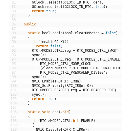
81
GClock
::
select
(
GCLOCK_ID_RTC
,
gen
)
;
82
GClock
::
control
(
GCLOCK_ID_RTC
,
true
)
;
83
return
true
;
84
}
85
86
public
:
87
88
static
bool
begin
(
bool
clearOnMatch
=
false
)
89
{
90
if
(
!
enableGCLK
(
)
)
91
return
false
;
92
RTC
->
MODE2
.
CTRL
.
reg
=
RTC_MODE2_CTRL_SWRST
;
93
sync
(
)
;
94
RTC
->
MODE2
.
CTRL
.
reg
=
RTC_MODE2_CTRL_ENABLE
95
|
RTC_MODE2_CTRL_MODE_CLOCK
96
|
(
clearOnMatch
?
RTC_MODE2_CTRL_MATCHCLR
:
0
)
97
|
RTC_MODE2_CTRL_PRESCALER_DIV1024
;
98
sync
(
)
;
99
NVIC_EnableIRQ
(
RTC_IRQn
)
;
100
NVIC_SetPriority
(
RTC_IRQn
,
0
)
;
101
RTC
->
MODE2
.
READREQ
.
reg
=
RTC_READREQ_RREQ
|
RTC_
102
sync
(
)
;
103
return
true
;
104
}
105
106
static
void
end
(
void
)
107
{
108
if
(
RTC
->
MODE2
.
CTRL
.
bit
.
ENABLE
)
109
{
110
NVIC_DisableIRQ
(
RTC_IRQn
)
;