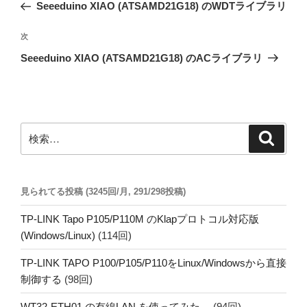
の
Seeeduino XIAO (ATSAMD21G18) のWDTライブラリ
ナ
投
ビ
稿
次
次
ゲ
の
Seeeduino XIAO (ATSAMD21G18) のACライブラリ
投
ー
稿
シ
ョ
ン
検
検
索
索:
見られてる投稿 (3245回/月, 291/298投稿)
TP-LINK Tapo P105/P110M のKlapプロトコル対応版
(Windows/Linux)
(114回)
TP-LINK TAPO P100/P105/P110をLinux/Windowsから直接
制御する
(98回)
WT32-ETH01 の有線LAN を使ってみた。
(94回)