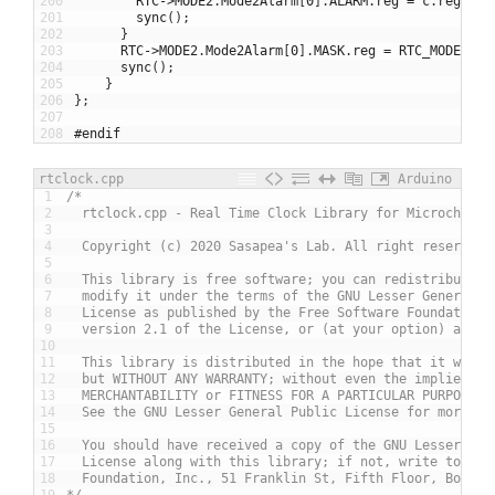
200
RTC
->
MODE2
.
Mode2Alarm
[
0
]
.
ALARM
.
reg
=
c
.
reg
;
201
sync
(
)
;
202
}
203
RTC
->
MODE2
.
Mode2Alarm
[
0
]
.
MASK
.
reg
=
RTC_MODE2_MA
204
sync
(
)
;
205
}
206
}
;
207
208
#endif
rtclock.cpp
Arduino
1
/*
2
  rtclock.cpp - Real Time Clock Library for Microchip A
3
4
  Copyright (c) 2020 Sasapea's Lab. All right reserved.
5
6
  This library is free software; you can redistribute i
7
  modify it under the terms of the GNU Lesser General P
8
  License as published by the Free Software Foundation;
9
  version 2.1 of the License, or (at your option) any l
10
11
  This library is distributed in the hope that it will 
12
  but WITHOUT ANY WARRANTY; without even the implied wa
13
  MERCHANTABILITY or FITNESS FOR A PARTICULAR PURPOSE.
14
  See the GNU Lesser General Public License for more de
15
16
  You should have received a copy of the GNU Lesser Gen
17
  License along with this library; if not, write to the
18
  Foundation, Inc., 51 Franklin St, Fifth Floor, Boston