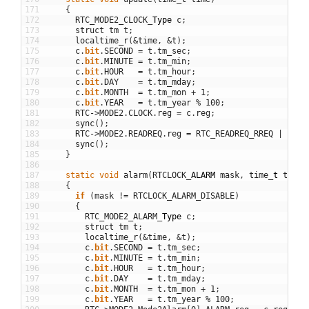
171
{
172
RTC_MODE2_CLOCK
_
Type
c
;
173
struct
tm
t
;
174
localtime_r
(
&
time
,
&
t
)
;
175
c
.
bit
.
SECOND
=
t
.
tm_sec
;
176
c
.
bit
.
MINUTE
=
t
.
tm_min
;
177
c
.
bit
.
HOUR
=
t
.
tm_hour
;
178
c
.
bit
.
DAY
=
t
.
tm_mday
;
179
c
.
bit
.
MONTH
=
t
.
tm_mon
+
1
;
180
c
.
bit
.
YEAR
=
t
.
tm_year
%
100
;
181
RTC
->
MODE2
.
CLOCK
.
reg
=
c
.
reg
;
182
sync
(
)
;
183
RTC
->
MODE2
.
READREQ
.
reg
=
RTC_READREQ_RREQ
|
RTC_
184
sync
(
)
;
185
}
186
187
static
void
alarm
(
RTCLOCK
_
ALARM
mask
,
time
_
t
time
188
{
189
if
(
mask
!=
RTCLOCK_ALARM_DISABLE
)
190
{
191
RTC_MODE2_ALARM
_
Type
c
;
192
struct
tm
t
;
193
localtime_r
(
&
time
,
&
t
)
;
194
c
.
bit
.
SECOND
=
t
.
tm_sec
;
195
c
.
bit
.
MINUTE
=
t
.
tm_min
;
196
c
.
bit
.
HOUR
=
t
.
tm_hour
;
197
c
.
bit
.
DAY
=
t
.
tm_mday
;
198
c
.
bit
.
MONTH
=
t
.
tm_mon
+
1
;
199
c
.
bit
.
YEAR
=
t
.
tm_year
%
100
;