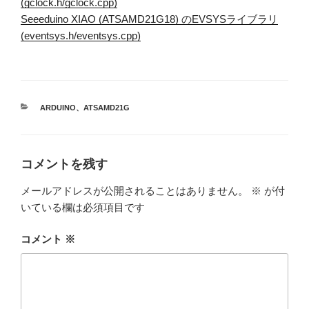
(gclock.h/gclock.cpp)
Seeeduino XIAO (ATSAMD21G18) のEVSYSライブラリ
(eventsys.h/eventsys.cpp)
カ
ARDUINO
、
ATSAMD21G
テ
ゴ
リ
ー
コメントを残す
メールアドレスが公開されることはありません。
※
が付
いている欄は必須項目です
コメント
※