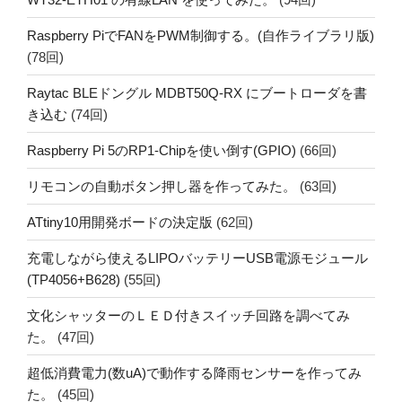
Raspberry PiでFANをPWM制御する。(自作ライブラリ版)
(78回)
Raytac BLEドングル MDBT50Q-RX にブートローダを書
き込む
(74回)
Raspberry Pi 5のRP1-Chipを使い倒す(GPIO)
(66回)
リモコンの自動ボタン押し器を作ってみた。
(63回)
ATtiny10用開発ボードの決定版
(62回)
充電しながら使えるLIPOバッテリーUSB電源モジュール
(TP4056+B628)
(55回)
文化シャッターのＬＥＤ付きスイッチ回路を調べてみ
た。
(47回)
超低消費電力(数uA)で動作する降雨センサーを作ってみ
た。
(45回)