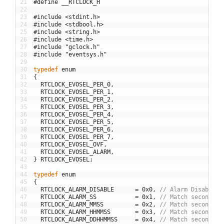
21
#define __RTCLOCK_H
22
23
#include <stdint.h>
24
#include <stdbool.h>
25
#include <string.h>
26
#include <time.h>
27
#include "gclock.h"
28
#include "eventsys.h"
29
30
typedef
enum
31
{
32
RTCLOCK_EVOSEL_PER_0
,
33
RTCLOCK_EVOSEL_PER_1
,
34
RTCLOCK_EVOSEL_PER_2
,
35
RTCLOCK_EVOSEL_PER_3
,
36
RTCLOCK_EVOSEL_PER_4
,
37
RTCLOCK_EVOSEL_PER_5
,
38
RTCLOCK_EVOSEL_PER_6
,
39
RTCLOCK_EVOSEL_PER_7
,
40
RTCLOCK_EVOSEL_OVF
,
41
RTCLOCK_EVOSEL_ALARM
,
42
}
RTCLOCK_EVOSEL
;
43
44
typedef
enum
45
{
46
RTCLOCK_ALARM_DISABLE
=
0x0
,
// Alarm Disabled
47
RTCLOCK_ALARM_SS
=
0x1
,
// Match seconds o
48
RTCLOCK_ALARM_MMSS
=
0x2
,
// Match seconds a
49
RTCLOCK_ALARM_HHMMSS
=
0x3
,
// Match seconds, 
50
RTCLOCK_ALARM_DDHHMMSS
=
0x4
,
// Match seconds, 