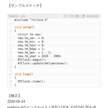
【サンプルスケッチ】
Sample.ino
Arduino
1
#include “rtclock.h”
2
3
void
setup
(
)
4
{
5
struct
tm
now
;
6
now
.
tm_sec
=
0
;
7
now
.
tm_min
=
0
;
8
now
.
tm_hour
=
0
;
9
now
.
tm_mday
=
1
;
10
now
.
tm_mon
=
1
-
1
;
11
now
.
tm_year
=
2020
-
1900
;
12
RTClock
::
begin
(
)
;
13
RTClock
::
update
(
mktime
(
&
now
)
)
;
14
}
15
16
void
loop
(
)
17
{
18
RTClock
::
time
(
)
;
19
}
【修正】
2020-05-24
evetsys.hのインクルードとRTCLOCK_EVOSEL型を追