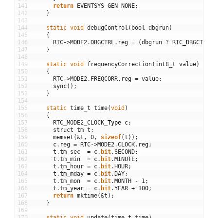
141
return
EVENTSYS_GEN_NONE
;
142
}
143
144
static
void
debugControl
(
bool
dbgrun
)
145
{
146
RTC
->
MODE2
.
DBGCTRL
.
reg
=
(
dbgrun
?
RTC_DBGCTRL_D
147
}
148
149
static
void
frequencyCorrection
(
int8
_
t
value
)
150
{
151
RTC
->
MODE2
.
FREQCORR
.
reg
=
value
;
152
sync
(
)
;
153
}
154
155
static
time
_
t
time
(
void
)
156
{
157
RTC_MODE2_CLOCK
_
Type
c
;
158
struct
tm
t
;
159
memset
(
&
t
,
0
,
sizeof
(
t
)
)
;
160
c
.
reg
=
RTC
->
MODE2
.
CLOCK
.
reg
;
161
t
.
tm_sec
=
c
.
bit
.
SECOND
;
162
t
.
tm_min
=
c
.
bit
.
MINUTE
;
163
t
.
tm_hour
=
c
.
bit
.
HOUR
;
164
t
.
tm_mday
=
c
.
bit
.
DAY
;
165
t
.
tm_mon
=
c
.
bit
.
MONTH
-
1
;
166
t
.
tm_year
=
c
.
bit
.
YEAR
+
100
;
167
return
mktime
(
&
t
)
;
168
}
169
170
static
void
update
(
time
_
t
time
)