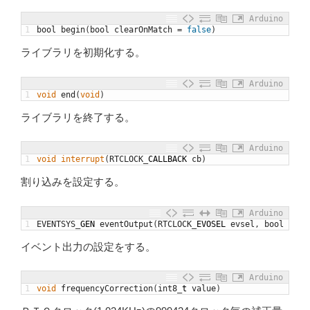
Arduino
1
bool
begin
(
bool
clearOnMatch
=
false
)
ライブラリを初期化する。
Arduino
1
void
end
(
void
)
ライブラリを終了する。
Arduino
1
void
interrupt
(
RTCLOCK
_
CALLBACK
cb
)
割り込みを設定する。
Arduino
1
EVENTSYS
_
GEN
eventOutput
(
RTCLOCK
_
EVOSEL
evsel
,
bool
enab
イベント出力の設定をする。
Arduino
1
void
frequencyCorrection
(
int8
_
t
value
)