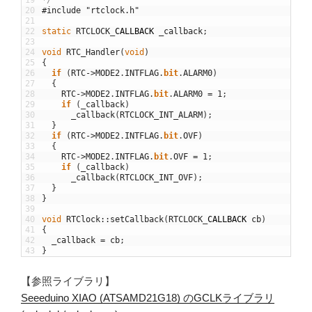
19
*/
20
#include "rtclock.h"
21
22
static
RTCLOCK
_
CALLBACK
_callback
;
23
24
void
RTC_Handler
(
void
)
25
{
26
if
(
RTC
->
MODE2
.
INTFLAG
.
bit
.
ALARM0
)
27
{
28
RTC
->
MODE2
.
INTFLAG
.
bit
.
ALARM0
=
1
;
29
if
(
_callback
)
30
_callback
(
RTCLOCK_INT_ALARM
)
;
31
}
32
if
(
RTC
->
MODE2
.
INTFLAG
.
bit
.
OVF
)
33
{
34
RTC
->
MODE2
.
INTFLAG
.
bit
.
OVF
=
1
;
35
if
(
_callback
)
36
_callback
(
RTCLOCK_INT_OVF
)
;
37
}
38
}
39
40
void
RTClock
::
setCallback
(
RTCLOCK
_
CALLBACK
cb
)
41
{
42
_callback
=
cb
;
43
}
【参照ライブラリ】
Seeeduino XIAO (ATSAMD21G18) のGCLKライブラリ