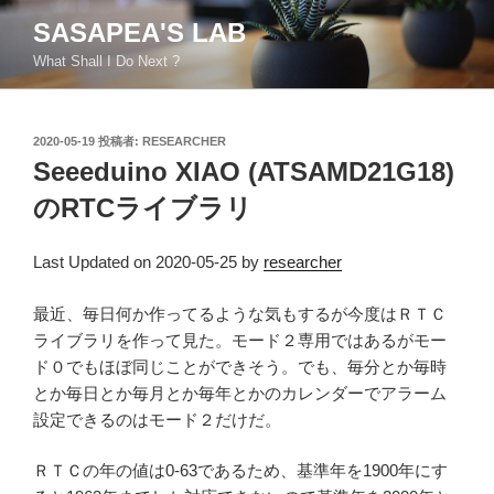
コ
SASAPEA'S LAB
ン
What Shall I Do Next ?
テ
ン
ツ
投
2020-05-19
投稿者:
RESEARCHER
へ
稿
Seeeduino XIAO (ATSAMD21G18)
ス
日:
キ
のRTCライブラリ
ッ
プ
Last Updated on 2020-05-25 by
researcher
最近、毎日何か作ってるような気もするが今度はＲＴＣ
ライブラリを作って見た。モード２専用ではあるがモー
ド０でもほぼ同じことができそう。でも、毎分とか毎時
とか毎日とか毎月とか毎年とかのカレンダーでアラーム
設定できるのはモード２だけだ。
ＲＴＣの年の値は0-63であるため、基準年を1900年にす