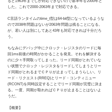
ると1963年までしか対応できないので基準年を2000年と
した。これで2000-2063年まで対応できる。
C言語ランタイムのtime_t型は64-bit型になっているような
ので2038年問題はないが2063年問題は残ることになる。
が、若い人は別にしてあと43年も対応できれば十分だろ
う。
ちなみにデバッグ中にクロック・レジスタのリードに毎
回1ms前後の時間がかかることを発見。それを解決する
のに少々手間取ってしまった。リード同期がとれていな
い状態でクロック・レジスタをリードしてしまうとリー
ド同期がとれるまでＣＰＵが止まってしまうらしい。リ
ード・リクエスト(RREQ)とリード・コンティニュー
(RCONT)を同時設定することでリード同期が完璧に決ま
る。一度、同期が取れればＣＰＵが止まることはないよ
うだ。
【概要】