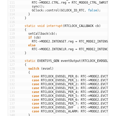
111
RTC
->
MODE2
.
CTRL
.
reg
=
RTC_MODE0_CTRL_SWRST
;
112
sync
(
)
;
113
GClock
::
control
(
GCLOCK_ID_RTC
,
false
)
;
114
}
115
}
116
117
static
void
interrupt
(
RTCLOCK
_
CALLBACK
cb
)
118
{
119
setCallback
(
cb
)
;
120
if
(
cb
)
121
RTC
->
MODE2
.
INTENSET
.
reg
=
RTC_MODE2_INTENSET_A
122
else
123
RTC
->
MODE2
.
INTENCLR
.
reg
=
RTC_MODE2_INTENCLR_A
124
}
125
126
static
EVENTSYS
_
GEN
eventOutput
(
RTCLOCK
_
EVOSEL
evs
127
{
128
switch
(
evsel
)
129
{
130
case
RTCLOCK_EVOSEL_PER_0
:
RTC
->
MODE2
.
EVCTRL
.
b
131
case
RTCLOCK_EVOSEL_PER_1
:
RTC
->
MODE2
.
EVCTRL
.
b
132
case
RTCLOCK_EVOSEL_PER_2
:
RTC
->
MODE2
.
EVCTRL
.
b
133
case
RTCLOCK_EVOSEL_PER_3
:
RTC
->
MODE2
.
EVCTRL
.
b
134
case
RTCLOCK_EVOSEL_PER_4
:
RTC
->
MODE2
.
EVCTRL
.
b
135
case
RTCLOCK_EVOSEL_PER_5
:
RTC
->
MODE2
.
EVCTRL
.
b
136
case
RTCLOCK_EVOSEL_PER_6
:
RTC
->
MODE2
.
EVCTRL
.
b
137
case
RTCLOCK_EVOSEL_PER_7
:
RTC
->
MODE2
.
EVCTRL
.
b
138
case
RTCLOCK_EVOSEL_OVF
:
RTC
->
MODE2
.
EVCTRL
.
b
139
case
RTCLOCK_EVOSEL_ALARM
:
RTC
->
MODE2
.
EVCTRL
.
b
140
}