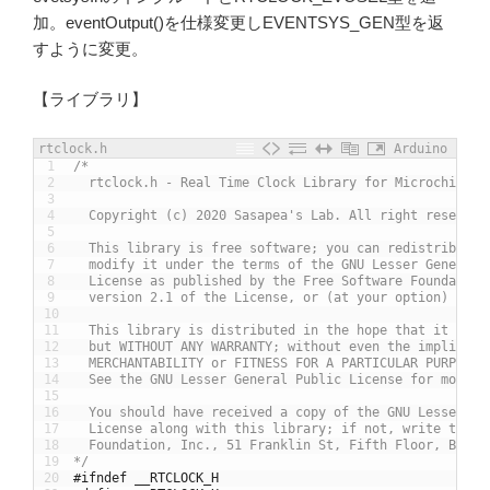
加。eventOutput()を仕様変更しEVENTSYS_GEN型を返
すように変更。
【ライブラリ】
rtclock.h
Arduino
1
/*
2
  rtclock.h - Real Time Clock Library for Microchip AT
3
4
  Copyright (c) 2020 Sasapea's Lab. All right reserved
5
6
  This library is free software; you can redistribute 
7
  modify it under the terms of the GNU Lesser General 
8
  License as published by the Free Software Foundation
9
  version 2.1 of the License, or (at your option) any 
10
11
  This library is distributed in the hope that it will
12
  but WITHOUT ANY WARRANTY; without even the implied w
13
  MERCHANTABILITY or FITNESS FOR A PARTICULAR PURPOSE.
14
  See the GNU Lesser General Public License for more d
15
16
  You should have received a copy of the GNU Lesser Ge
17
  License along with this library; if not, write to th
18
  Foundation, Inc., 51 Franklin St, Fifth Floor, Bosto
19
*/
20
#ifndef __RTCLOCK_H