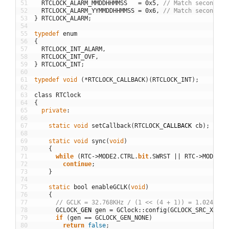
51
RTCLOCK_ALARM_MMDDHHMMSS
=
0x5
,
// Match seconds, 
52
RTCLOCK_ALARM_YYMMDDHHMMSS
=
0x6
,
// Match seconds, 
53
}
RTCLOCK_ALARM
;
54
55
typedef
enum
56
{
57
RTCLOCK_INT_ALARM
,
58
RTCLOCK_INT_OVF
,
59
}
RTCLOCK_INT
;
60
61
typedef
void
(
*
RTCLOCK_CALLBACK
)
(
RTCLOCK_INT
)
;
62
63
class
RTClock
64
{
65
private
:
66
67
static
void
setCallback
(
RTCLOCK
_
CALLBACK
cb
)
;
68
69
static
void
sync
(
void
)
70
{
71
while
(
RTC
->
MODE2
.
CTRL
.
bit
.
SWRST
||
RTC
->
MODE2
.
S
72
continue
;
73
}
74
75
static
bool
enableGCLK
(
void
)
76
{
77
// GCLK = 32.768KHz / (1 << (4 + 1)) = 1.024KHz
78
GCLOCK
_
GEN
gen
=
GClock
::
config
(
GCLOCK_SRC_XOSC3
79
if
(
gen
==
GCLOCK_GEN_NONE
)
80
return
false
;