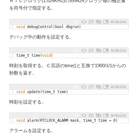
ＲＴＣクロック(1.024KHz)の999424クロック毎の補正量
を符号付で指定する。
Arduino
1
void
debugControl
(
bool
dbgrun
)
デバッグ中の動作を設定する。
Arduino
1
time
_
t
time
(
void
)
時刻を取得する。Ｃ言語のtime()と互換で1900/1/1からの
秒数を返す。
Arduino
1
void
update
(
time
_
t
time
)
時刻を設定する。
Arduino
1
void
alarm
(
RTCLOCK
_
ALARM
mask
,
time
_
t
time
=
0
)
アラームを設定する。