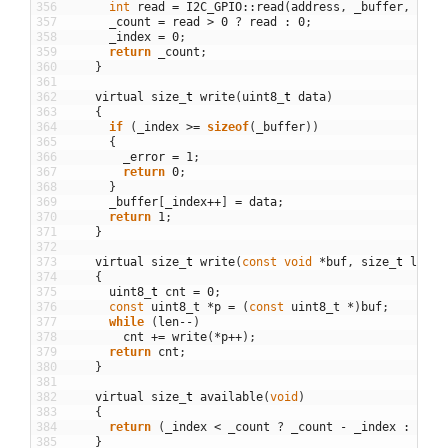
356
int
read
=
I2C_GPIO
::
read
(
address
,
_buffer
,
quan
357
_count
=
read
>
0
?
read
:
0
;
358
_index
=
0
;
359
return
_count
;
360
}
361
362
virtual
size
_
t
write
(
uint8
_
t
data
)
363
{
364
if
(
_index
>=
sizeof
(
_buffer
)
)
365
{
366
_error
=
1
;
367
return
0
;
368
}
369
_buffer
[
_index
++
]
=
data
;
370
return
1
;
371
}
372
373
virtual
size
_
t
write
(
const
void
*
buf
,
size
_
t
len
)
374
{
375
uint8
_
t
cnt
=
0
;
376
const
uint8_t
*
p
=
(
const
uint8_t
*
)
buf
;
377
while
(
len
--
)
378
cnt
+=
write
(
*
p
++
)
;
379
return
cnt
;
380
}
381
382
virtual
size
_
t
available
(
void
)
383
{
384
return
(
_index
<
_count
?
_count
-
_index
:
0
)
;
385
}