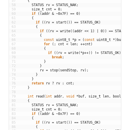
57
{
58
STATUS
rv
=
STATUS_NAK
;
59
size
_
t
cnt
=
0
;
60
if
(
(
addr
&
~
0x7F
)
==
0
)
61
{
62
if
(
(
rv
=
start
(
)
)
==
STATUS_OK
)
63
{
64
if
(
(
rv
=
write
(
(
addr
<<
1
)
|
0
)
)
==
STATUS_
65
{
66
const
uint8_t
*
p
=
(
const
uint8_t
*
)
buf
;
67
for
(
;
cnt
<
len
;
++
cnt
)
68
{
69
if
(
(
rv
=
write
(
*
p
++
)
)
!=
STATUS_OK
)
70
break
;
71
}
72
}
73
rv
=
stop
(
sendStop
,
rv
)
;
74
}
75
}
76
return
rv
?
rv
:
cnt
;
77
}
78
79
int
read
(
int
addr
,
void
*
buf
,
size
_
t
len
,
bool
sen
80
{
81
STATUS
rv
=
STATUS_NAK
;
82
size
_
t
cnt
=
0
;
83
if
(
(
addr
&
~
0x7F
)
==
0
)
84
{
85
if
(
(
rv
=
start
(
)
)
==
STATUS_OK
)
86
{