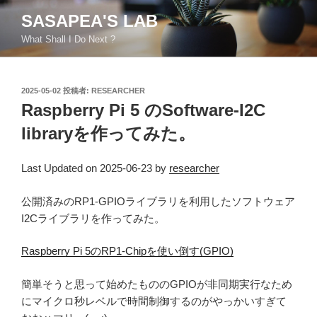
コ
SASAPEA'S LAB
ン
What Shall I Do Next ?
テ
ン
ツ
投
2025-05-02
投稿者:
RESEARCHER
へ
稿
Raspberry Pi 5 のSoftware-I2C
ス
日:
キ
libraryを作ってみた。
ッ
プ
Last Updated on 2025-06-23 by
researcher
公開済みのRP1-GPIOライブラリを利用したソフトウェア
I2Cライブラリを作ってみた。
Raspberry Pi 5のRP1-Chipを使い倒す(GPIO)
簡単そうと思って始めたもののGPIOが非同期実行なため
にマイクロ秒レベルで時間制御するのがやっかいすぎて