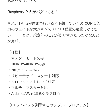
おおハマリ。(-_-;)
Raspberry Pi 5 がバグッてる？
それと1MHz程度まで行けると予想していたのにGPIO入
力のウェイトが大きすぎて350KHz程度の速度しかでな
い．．．とか、想定外のことがありすぎだったがなんと
か完成。
【仕様】
・マスターモードのみ
・100KHz/400KHzのみ
・7bitアドレスのみ
・リピーテッド・スタート対応
・クロック・ストレッチ対応
・マルチ・マスター対応
・ArduinoのWire準拠クラス対応
【I2Cデバイスを列挙するサンプル・プログラム】