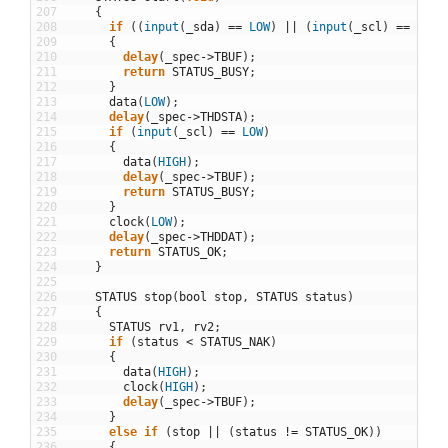
207
{
208
if
(
(
input
(
_sda
)
==
LOW
)
||
(
input
(
_scl
)
==
LOW
)
209
{
210
delay
(
_spec
->
TBUF
)
;
211
return
STATUS_BUSY
;
212
}
213
data
(
LOW
)
;
214
delay
(
_spec
->
THDSTA
)
;
215
if
(
input
(
_scl
)
==
LOW
)
216
{
217
data
(
HIGH
)
;
218
delay
(
_spec
->
TBUF
)
;
219
return
STATUS_BUSY
;
220
}
221
clock
(
LOW
)
;
222
delay
(
_spec
->
THDDAT
)
;
223
return
STATUS_OK
;
224
}
225
226
STATUS
stop
(
bool
stop
,
STATUS
status
)
227
{
228
STATUS
rv1
,
rv2
;
229
if
(
status
<
STATUS_NAK
)
230
{
231
data
(
HIGH
)
;
232
clock
(
HIGH
)
;
233
delay
(
_spec
->
TBUF
)
;
234
}
235
else
if
(
stop
||
(
status
!=
STATUS_OK
)
)
236
{