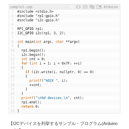
sample1.cpp
Arduino
1
#include <stdio.h>
2
#include "rp1-gpio.h"
3
#include "i2c-gpio.h"
4
5
RP1
_
GPIO
rp1
;
6
I2C
_
GPIO
i2c
(
rp1
,
3
,
2
)
;
7
8
int
main
(
int
argc
,
char
*
*
argv
)
9
{
10
rp1
.
begin
(
)
;
11
i2c
.
begin
(
)
;
12
int
cnt
=
0
;
13
for
(
int
i
=
1
;
i
<
0x7F
;
++
i
)
14
{
15
if
(
i2c
.
write
(
i
,
nullptr
,
0
)
==
0
)
16
{
17
printf
(
"%02X "
,
i
)
;
18
++
cnt
;
19
}
20
}
21
printf
(
"\n%d devices.\n"
,
cnt
)
;
22
rp1
.
end
(
)
;
23
return
0
;
24
}
【I2Cデバイスを列挙するサンプル・プログラム(Arduino