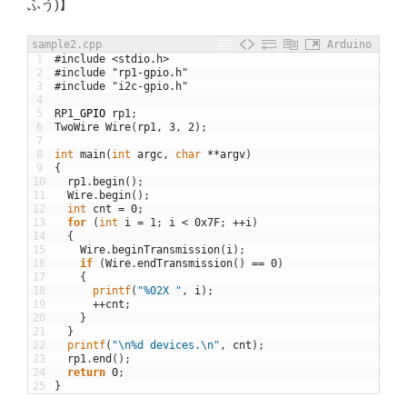
ふう)】
sample2.cpp
Arduino
1
#include <stdio.h>
2
#include "rp1-gpio.h"
3
#include "i2c-gpio.h"
4
5
RP1
_
GPIO
rp1
;
6
TwoWire
Wire
(
rp1
,
3
,
2
)
;
7
8
int
main
(
int
argc
,
char
*
*
argv
)
9
{
10
rp1
.
begin
(
)
;
11
Wire
.
begin
(
)
;
12
int
cnt
=
0
;
13
for
(
int
i
=
1
;
i
<
0x7F
;
++
i
)
14
{
15
Wire
.
beginTransmission
(
i
)
;
16
if
(
Wire
.
endTransmission
(
)
==
0
)
17
{
18
printf
(
"%02X "
,
i
)
;
19
++
cnt
;
20
}
21
}
22
printf
(
"\n%d devices.\n"
,
cnt
)
;
23
rp1
.
end
(
)
;
24
return
0
;
25
}