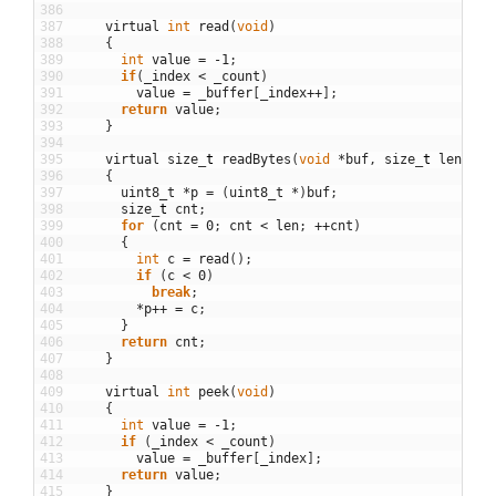
386
387
virtual
int
read
(
void
)
388
{
389
int
value
=
-
1
;
390
if
(
_index
<
_count
)
391
value
=
_buffer
[
_index
++
]
;
392
return
value
;
393
}
394
395
virtual
size
_
t
readBytes
(
void
*
buf
,
size
_
t
len
)
396
{
397
uint8_t
*
p
=
(
uint8_t
*
)
buf
;
398
size
_
t
cnt
;
399
for
(
cnt
=
0
;
cnt
<
len
;
++
cnt
)
400
{
401
int
c
=
read
(
)
;
402
if
(
c
<
0
)
403
break
;
404
*
p
++
=
c
;
405
}
406
return
cnt
;
407
}
408
409
virtual
int
peek
(
void
)
410
{
411
int
value
=
-
1
;
412
if
(
_index
<
_count
)
413
value
=
_buffer
[
_index
]
;
414
return
value
;
415
}