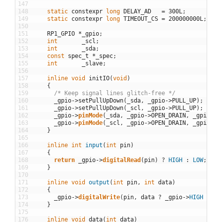
147
148
static
constexpr
long
DELAY_AD
=
300L
;
/* 
149
static
constexpr
long
TIMEOUT_CS
=
200000000L
;
/* 
150
151
RP1_GPIO
*
_gpio
;
152
int
_scl
;
153
int
_sda
;
154
const
spec_t
*
_spec
;
155
int
_slave
;
156
157
inline
void
initIO
(
void
)
158
{
159
/* Keep signal lines glitch-free */
160
_gpio
->
setPullUpDown
(
_sda
,
_gpio
->
PULL_UP
)
;
161
_gpio
->
setPullUpDown
(
_scl
,
_gpio
->
PULL_UP
)
;
162
_gpio
->
pinMode
(
_sda
,
_gpio
->
OPEN_DRAIN
,
_gpio
->
H
163
_gpio
->
pinMode
(
_scl
,
_gpio
->
OPEN_DRAIN
,
_gpio
->
H
164
}
165
166
inline
int
input
(
int
pin
)
167
{
168
return
_gpio
->
digitalRead
(
pin
)
?
HIGH
:
LOW
;
169
}
170
171
inline
void
output
(
int
pin
,
int
data
)
172
{
173
_gpio
->
digitalWrite
(
pin
,
data
?
_gpio
->
HIGH
:
_g
174
}
175
176
inline
void
data
(
int
data
)