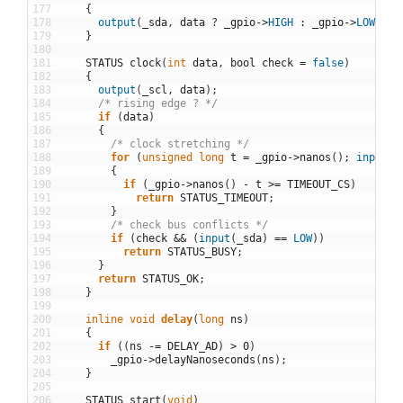
177
{
178
output
(
_sda
,
data
?
_gpio
->
HIGH
:
_gpio
->
LOW
)
;
179
}
180
181
STATUS
clock
(
int
data
,
bool
check
=
false
)
182
{
183
output
(
_scl
,
data
)
;
184
/* rising edge ? */
185
if
(
data
)
186
{
187
/* clock stretching */
188
for
(
unsigned
long
t
=
_gpio
->
nanos
(
)
;
input
(
_
189
{
190
if
(
_gpio
->
nanos
(
)
-
t
>=
TIMEOUT_CS
)
191
return
STATUS_TIMEOUT
;
192
}
193
/* check bus conflicts */
194
if
(
check
&&
(
input
(
_sda
)
==
LOW
)
)
195
return
STATUS_BUSY
;
196
}
197
return
STATUS_OK
;
198
}
199
200
inline
void
delay
(
long
ns
)
201
{
202
if
(
(
ns
-=
DELAY_AD
)
>
0
)
203
_gpio
->
delayNanoseconds
(
ns
)
;
204
}
205
206
STATUS
start
(
void
)