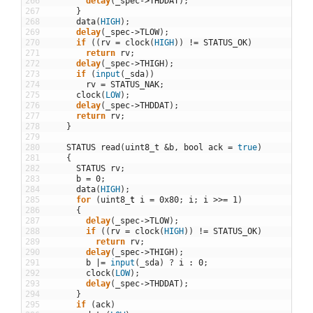
266
delay
(
_spec
->
THDDAT
)
;
267
}
268
data
(
HIGH
)
;
269
delay
(
_spec
->
TLOW
)
;
270
if
(
(
rv
=
clock
(
HIGH
)
)
!=
STATUS_OK
)
271
return
rv
;
272
delay
(
_spec
->
THIGH
)
;
273
if
(
input
(
_sda
)
)
274
rv
=
STATUS_NAK
;
275
clock
(
LOW
)
;
276
delay
(
_spec
->
THDDAT
)
;
277
return
rv
;
278
}
279
280
STATUS
read
(
uint8_t
&
b
,
bool
ack
=
true
)
281
{
282
STATUS
rv
;
283
b
=
0
;
284
data
(
HIGH
)
;
285
for
(
uint8
_
t
i
=
0x80
;
i
;
i
>>
=
1
)
286
{
287
delay
(
_spec
->
TLOW
)
;
288
if
(
(
rv
=
clock
(
HIGH
)
)
!=
STATUS_OK
)
289
return
rv
;
290
delay
(
_spec
->
THIGH
)
;
291
b
|=
input
(
_sda
)
?
i
:
0
;
292
clock
(
LOW
)
;
293
delay
(
_spec
->
THDDAT
)
;
294
}
295
if
(
ack
)