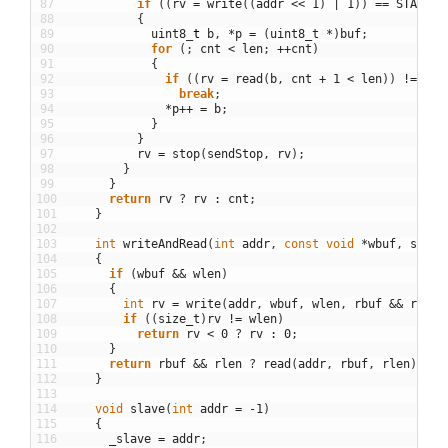
87
if
(
(
rv
=
write
(
(
addr
<<
1
)
|
1
)
)
==
STATUS_
88
{
89
uint8
_
t
b
,
*
p
=
(
uint8_t
*
)
buf
;
90
for
(
;
cnt
<
len
;
++
cnt
)
91
{
92
if
(
(
rv
=
read
(
b
,
cnt
+
1
<
len
)
)
!=
STA
93
break
;
94
*
p
++
=
b
;
95
}
96
}
97
rv
=
stop
(
sendStop
,
rv
)
;
98
}
99
}
100
return
rv
?
rv
:
cnt
;
101
}
102
103
int
writeAndRead
(
int
addr
,
const
void
*
wbuf
,
size
_
104
{
105
if
(
wbuf
&&
wlen
)
106
{
107
int
rv
=
write
(
addr
,
wbuf
,
wlen
,
rbuf
&&
rlen
108
if
(
(
size_t
)
rv
!=
wlen
)
109
return
rv
<
0
?
rv
:
0
;
110
}
111
return
rbuf
&&
rlen
?
read
(
addr
,
rbuf
,
rlen
)
:
0
112
}
113
114
void
slave
(
int
addr
=
-
1
)
115
{
116
_slave
=
addr
;