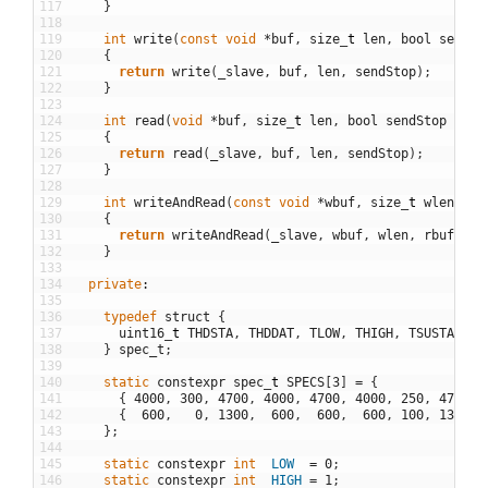
117
}
118
119
int
write
(
const
void
*
buf
,
size
_
t
len
,
bool
sendSt
120
{
121
return
write
(
_slave
,
buf
,
len
,
sendStop
)
;
122
}
123
124
int
read
(
void
*
buf
,
size
_
t
len
,
bool
sendStop
=
tr
125
{
126
return
read
(
_slave
,
buf
,
len
,
sendStop
)
;
127
}
128
129
int
writeAndRead
(
const
void
*
wbuf
,
size
_
t
wlen
,
vo
130
{
131
return
writeAndRead
(
_slave
,
wbuf
,
wlen
,
rbuf
,
rl
132
}
133
134
private
:
135
136
typedef
struct
{
137
uint16
_
t
THDSTA
,
THDDAT
,
TLOW
,
THIGH
,
TSUSTA
,
TS
138
}
spec_t
;
139
140
static
constexpr
spec
_
t
SPECS
[
3
]
=
{
141
{
4000
,
300
,
4700
,
4000
,
4700
,
4000
,
250
,
4700
}
142
{
600
,
0
,
1300
,
600
,
600
,
600
,
100
,
1300
}
143
}
;
144
145
static
constexpr
int
LOW
=
0
;
146
static
constexpr
int
HIGH
=
1
;