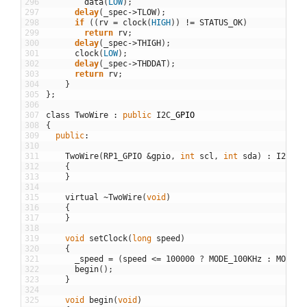
296
data
(
LOW
)
;
297
delay
(
_spec
->
TLOW
)
;
298
if
(
(
rv
=
clock
(
HIGH
)
)
!=
STATUS_OK
)
299
return
rv
;
300
delay
(
_spec
->
THIGH
)
;
301
clock
(
LOW
)
;
302
delay
(
_spec
->
THDDAT
)
;
303
return
rv
;
304
}
305
}
;
306
307
class
TwoWire
:
public
I2C
_
GPIO
308
{
309
public
:
310
311
TwoWire
(
RP1_GPIO
&
gpio
,
int
scl
,
int
sda
)
:
I2C_GP
312
{
313
}
314
315
virtual
~
TwoWire
(
void
)
316
{
317
}
318
319
void
setClock
(
long
speed
)
320
{
321
_speed
=
(
speed
<=
100000
?
MODE_100KHz
:
MODE_4
322
begin
(
)
;
323
}
324
325
void
begin
(
void
)