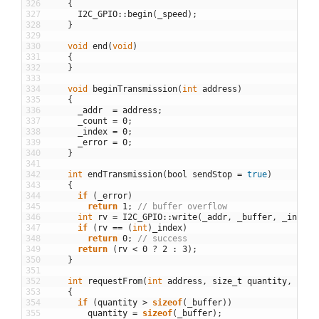
326
{
327
I2C_GPIO
::
begin
(
_speed
)
;
328
}
329
330
void
end
(
void
)
331
{
332
}
333
334
void
beginTransmission
(
int
address
)
335
{
336
_addr
=
address
;
337
_count
=
0
;
338
_index
=
0
;
339
_error
=
0
;
340
}
341
342
int
endTransmission
(
bool
sendStop
=
true
)
343
{
344
if
(
_error
)
345
return
1
;
// buffer overflow
346
int
rv
=
I2C_GPIO
::
write
(
_addr
,
_buffer
,
_index
,
347
if
(
rv
==
(
int
)
_index
)
348
return
0
;
// success
349
return
(
rv
<
0
?
2
:
3
)
;
350
}
351
352
int
requestFrom
(
int
address
,
size
_
t
quantity
,
bool
353
{
354
if
(
quantity
>
sizeof
(
_buffer
)
)
355
quantity
=
sizeof
(
_buffer
)
;