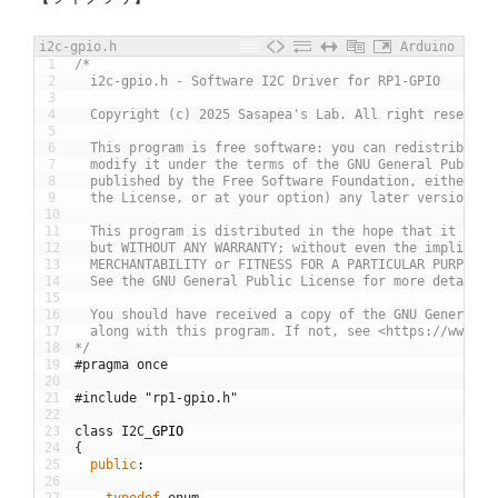
i2c-gpio.h
Arduino
1
/*
2
  i2c-gpio.h - Software I2C Driver for RP1-GPIO
3
4
  Copyright (c) 2025 Sasapea's Lab. All right reserved
5
6
  This program is free software: you can redistribute 
7
  modify it under the terms of the GNU General Public 
8
  published by the Free Software Foundation, either ve
9
  the License, or at your option) any later version.
10
11
  This program is distributed in the hope that it will
12
  but WITHOUT ANY WARRANTY; without even the implied w
13
  MERCHANTABILITY or FITNESS FOR A PARTICULAR PURPOSE.
14
  See the GNU General Public License for more details.
15
16
  You should have received a copy of the GNU General P
17
  along with this program. If not, see <https://www.gn
18
*/
19
#pragma once
20
21
#include "rp1-gpio.h"
22
23
class
I2C
_
GPIO
24
{
25
public
:
26
27
typedef
enum