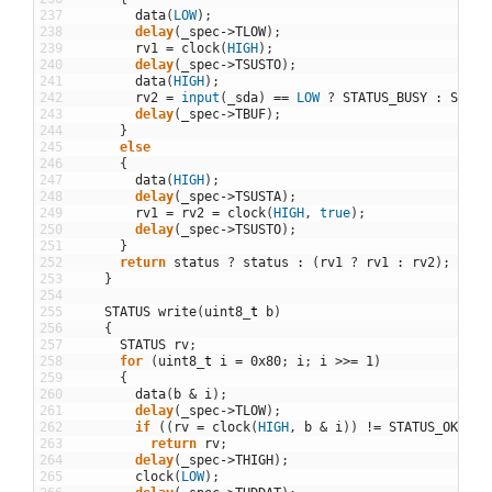
237
data
(
LOW
)
;
238
delay
(
_spec
->
TLOW
)
;
239
rv1
=
clock
(
HIGH
)
;
240
delay
(
_spec
->
TSUSTO
)
;
241
data
(
HIGH
)
;
242
rv2
=
input
(
_sda
)
==
LOW
?
STATUS_BUSY
:
STATU
243
delay
(
_spec
->
TBUF
)
;
244
}
245
else
246
{
247
data
(
HIGH
)
;
248
delay
(
_spec
->
TSUSTA
)
;
249
rv1
=
rv2
=
clock
(
HIGH
,
true
)
;
250
delay
(
_spec
->
TSUSTO
)
;
251
}
252
return
status
?
status
:
(
rv1
?
rv1
:
rv2
)
;
253
}
254
255
STATUS
write
(
uint8
_
t
b
)
256
{
257
STATUS
rv
;
258
for
(
uint8
_
t
i
=
0x80
;
i
;
i
>>
=
1
)
259
{
260
data
(
b
&
i
)
;
261
delay
(
_spec
->
TLOW
)
;
262
if
(
(
rv
=
clock
(
HIGH
,
b
&
i
)
)
!=
STATUS_OK
)
263
return
rv
;
264
delay
(
_spec
->
THIGH
)
;
265
clock
(
LOW
)
;