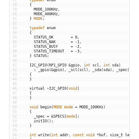
28
{
29
MODE_100KHz
,
30
MODE_400KHz
,
31
}
MODE
;
32
33
typedef
enum
34
{
35
STATUS_OK
=
0
,
36
STATUS_NAK
=
-
1
,
37
STATUS_BUSY
=
-
2
,
38
STATUS_TIMEOUT
=
-
3
,
39
}
STATUS
;
40
41
I2C_GPIO
(
RP1_GPIO
&
gpio
,
int
scl
,
int
sda
)
42
:
_gpio
(
&
gpio
)
,
_scl
(
scl
)
,
_sda
(
sda
)
,
_spec
(
SPEC
43
{
44
}
45
46
virtual
~
I2C_GPIO
(
void
)
47
{
48
}
49
50
void
begin
(
MODE
mode
=
MODE_100KHz
)
51
{
52
_spec
=
&
SPECS
[
mode
]
;
53
initIO
(
)
;
54
}
55
56
int
write
(
int
addr
,
const
void
*
buf
,
size
_
t
len
,
b