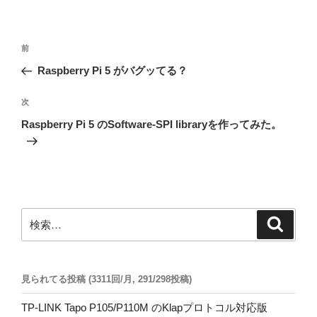
投
前
前
稿
の
Raspberry Pi 5 がバグッてる？
ナ
投
ビ
稿
次
次
ゲ
の
Raspberry Pi 5 のSoftware-SPI libraryを作ってみた。
投
ー
稿
シ
ョ
ン
検
検
索
索:
見られてる投稿 (3311回/月, 291/298投稿)
TP-LINK Tapo P105/P110M のKlapプロトコル対応版