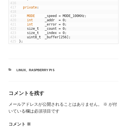
416
417
private
:
418
419
MODE
_speed
=
MODE_100KHz
;
420
int
_addr
=
0
;
421
int
_error
=
0
;
422
size
_
t
_count
=
0
;
423
size
_
t
_index
=
0
;
424
uint8
_
t
_buffer
[
256
]
;
425
}
;
カ
LINUX
、
RASPBERRY PI 5
テ
ゴ
リ
ー
コメントを残す
メールアドレスが公開されることはありません。
※
が付
いている欄は必須項目です
コメント
※