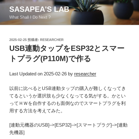
コ
SASAPEA'S LAB
ン
What Shall I Do Next ?
テ
ン
ツ
投
2025-02-25
投稿者:
RESEARCHER
へ
稿
USB連動タップをESP32とスマー
ス
日:
キ
トプラグ(P110M)で作る
ッ
プ
Last Updated on 2025-02-26 by
researcher
以前に比べるとUSB連動タップの購入が難しくなってき
てるというか選択肢も少なくなってる気がする。かとい
ってＨＷを自作するのも面倒なのでスマートプラグを利
用する方法を考えてみた。
[連動元機器のUSB]–>[ESP32]–>[スマートプラグ]–>[連動
先機器]