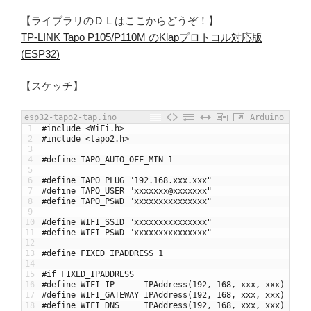
【ライブラリのＤＬはここからどうぞ！】
TP-LINK Tapo P105/P110M のKlapプロトコル対応版
(ESP32)
【スケッチ】
esp32-tapo2-tap.ino
Arduino
1
#include <WiFi.h>
2
#include <tapo2.h>
3
4
#define TAPO_AUTO_OFF_MIN 1
5
6
#define TAPO_PLUG "192.168.xxx.xxx"
7
#define TAPO_USER "xxxxxxx@xxxxxxx"
8
#define TAPO_PSWD "xxxxxxxxxxxxxxx"
9
10
#define WIFI_SSID "xxxxxxxxxxxxxxx"
11
#define WIFI_PSWD "xxxxxxxxxxxxxxx"
12
13
#define FIXED_IPADDRESS 1
14
15
#if FIXED_IPADDRESS
16
#define WIFI_IP      IPAddress(192, 168, xxx, xxx)
17
#define WIFI_GATEWAY IPAddress(192, 168, xxx, xxx)
18
#define WIFI_DNS     IPAddress(192, 168, xxx, xxx)