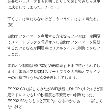
必要なパラメータ名も判明したりして試してみたら見事
に成功してしまった。(/・ω・)/
宝くじには当たらないけどこういうのにはよく当たる。
(笑)
自動オフタイマーを利用する方法ならESP32は一定間隔
でスマートプラグを電源オンし自動オフタイマーを更新
するだけとなるが問題点はリアルタイムに制御できない
ことだ。
電源オン制御はESP32がWiFi接続するまで待たされてし
まうし電源オフ制御はスマートプラグの自動オフタイマ
ーの仕様で行うため1-2分遅延してしまう。
ESP32-C3で試してみたがWiFi接続にDHCPで1-2分ほど固
定アドレスでも1-40秒程度と不安定かつ劇遅だった。
ESP32-S3ならもっと実用的になるのかなぁ．．．試して
ないけど。