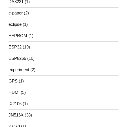
DS3231
(1)
e-paper
(2)
eclipse
(1)
EEPROM
(1)
ESP32
(19)
ESP8266
(10)
experiment
(2)
GPS
(1)
HDMI
(5)
IX2106
(1)
JN516X
(38)
KiCad
(1)