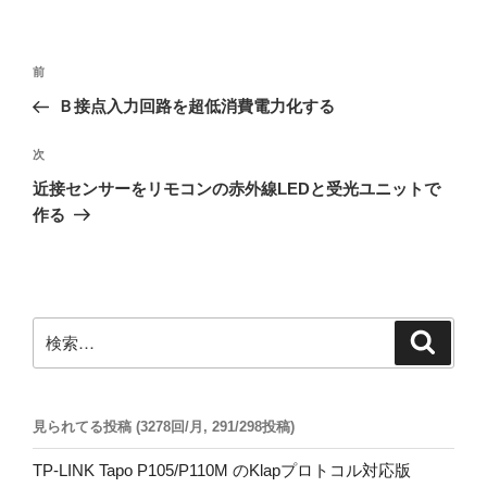
投
前
前
稿
の
Ｂ接点入力回路を超低消費電力化する
ナ
投
ビ
稿
次
次
ゲ
の
近接センサーをリモコンの赤外線LEDと受光ユニットで
投
ー
作る
稿
シ
ョ
ン
検
検
索
索:
見られてる投稿 (3278回/月, 291/298投稿)
TP-LINK Tapo P105/P110M のKlapプロトコル対応版