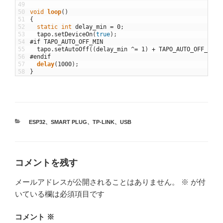
49
50
void
loop
(
)
51
{
52
static
int
delay_min
=
0
;
53
tapo
.
setDeviceOn
(
true
)
;
54
#if TAPO_AUTO_OFF_MIN
55
tapo
.
setAutoOff
(
(
delay_min
^=
1
)
+
TAPO_AUTO_OFF_MIN
)
56
#endif
57
delay
(
1000
)
;
58
}
カ
ESP32
、
SMART PLUG
、
TP-LINK
、
USB
テ
ゴ
リ
ー
コメントを残す
メールアドレスが公開されることはありません。
※
が付
いている欄は必須項目です
コメント
※