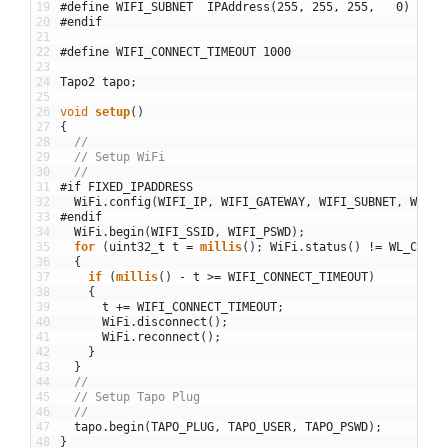
19
#define WIFI_SUBNET  IPAddress(255, 255, 255,   0)
20
#endif
21
22
#define WIFI_CONNECT_TIMEOUT 1000
23
24
Tapo2
tapo
;
25
26
void
setup
(
)
27
{
28
//
29
// Setup WiFi
30
//
31
#if FIXED_IPADDRESS
32
WiFi
.
config
(
WIFI_IP
,
WIFI_GATEWAY
,
WIFI_SUBNET
,
WIFI_
33
#endif
34
WiFi
.
begin
(
WIFI_SSID
,
WIFI_PSWD
)
;
35
for
(
uint32
_
t
t
=
millis
(
)
;
WiFi
.
status
(
)
!=
WL_CONNE
36
{
37
if
(
millis
(
)
-
t
>=
WIFI_CONNECT_TIMEOUT
)
38
{
39
t
+=
WIFI_CONNECT_TIMEOUT
;
40
WiFi
.
disconnect
(
)
;
41
WiFi
.
reconnect
(
)
;
42
}
43
}
44
//
45
// Setup Tapo Plug
46
//
47
tapo
.
begin
(
TAPO_PLUG
,
TAPO_USER
,
TAPO_PSWD
)
;
48
}