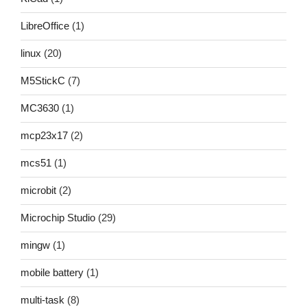
LibreOffice
(1)
linux
(20)
M5StickC
(7)
MC3630
(1)
mcp23x17
(2)
mcs51
(1)
microbit
(2)
Microchip Studio
(29)
mingw
(1)
mobile battery
(1)
multi-task
(8)