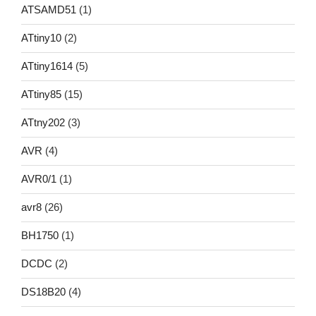
ATSAMD51
(1)
ATtiny10
(2)
ATtiny1614
(5)
ATtiny85
(15)
ATtny202
(3)
AVR
(4)
AVR0/1
(1)
avr8
(26)
BH1750
(1)
DCDC
(2)
DS18B20
(4)