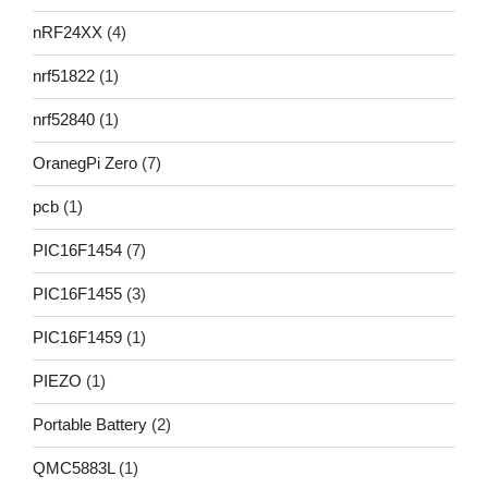
nRF24XX
(4)
nrf51822
(1)
nrf52840
(1)
OranegPi Zero
(7)
pcb
(1)
PIC16F1454
(7)
PIC16F1455
(3)
PIC16F1459
(1)
PIEZO
(1)
Portable Battery
(2)
QMC5883L
(1)