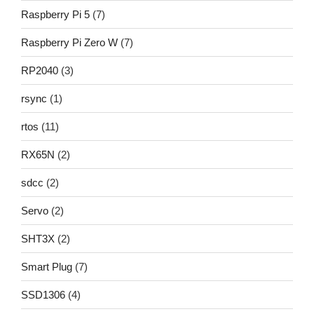
Raspberry Pi 5
(7)
Raspberry Pi Zero W
(7)
RP2040
(3)
rsync
(1)
rtos
(11)
RX65N
(2)
sdcc
(2)
Servo
(2)
SHT3X
(2)
Smart Plug
(7)
SSD1306
(4)