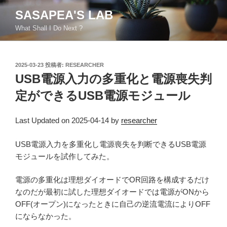
コ
SASAPEA'S LAB
ン
What Shall I Do Next ?
テ
ン
ツ
投
2025-03-23
投稿者:
RESEARCHER
へ
稿
USB電源入力の多重化と電源喪失判
ス
日:
キ
定ができるUSB電源モジュール
ッ
プ
Last Updated on 2025-04-14 by
researcher
USB電源入力を多重化し電源喪失を判断できるUSB電源
モジュールを試作してみた。
電源の多重化は理想ダイオードでOR回路を構成するだけ
なのだが最初に試した理想ダイオードでは電源がONから
OFF(オープン)になったときに自己の逆流電流によりOFF
にならなかった。