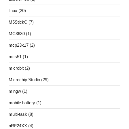
linux
(20)
M5StickC
(7)
MC3630
(1)
mcp23x17
(2)
mcs51
(1)
microbit
(2)
Microchip Studio
(29)
mingw
(1)
mobile battery
(1)
multi-task
(8)
nRF24XX
(4)