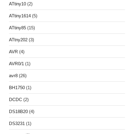
ATtiny10
(2)
ATtiny1614
(5)
ATtiny85
(15)
ATtny202
(3)
AVR
(4)
AVR0/1
(1)
avr8
(26)
BH1750
(1)
DCDC
(2)
DS18B20
(4)
DS3231
(1)