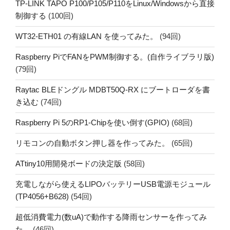
TP-LINK TAPO P100/P105/P110をLinux/Windowsから直接
制御する
(100回)
WT32-ETH01 の有線LAN を使ってみた。
(94回)
Raspberry PiでFANをPWM制御する。(自作ライブラリ版)
(79回)
Raytac BLEドングル MDBT50Q-RX にブートローダを書
き込む
(74回)
Raspberry Pi 5のRP1-Chipを使い倒す(GPIO)
(68回)
リモコンの自動ボタン押し器を作ってみた。
(65回)
ATtiny10用開発ボードの決定版
(58回)
充電しながら使えるLIPOバッテリーUSB電源モジュール
(TP4056+B628)
(54回)
超低消費電力(数uA)で動作する降雨センサーを作ってみ
た。
(46回)