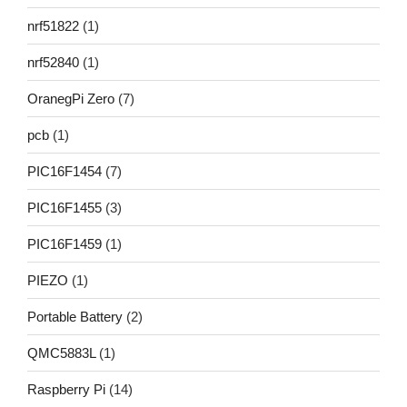
nrf51822
(1)
nrf52840
(1)
OranegPi Zero
(7)
pcb
(1)
PIC16F1454
(7)
PIC16F1455
(3)
PIC16F1459
(1)
PIEZO
(1)
Portable Battery
(2)
QMC5883L
(1)
Raspberry Pi
(14)