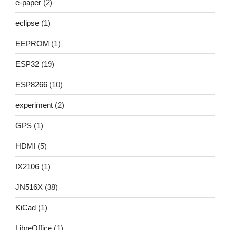
e-paper
(2)
eclipse
(1)
EEPROM
(1)
ESP32
(19)
ESP8266
(10)
experiment
(2)
GPS
(1)
HDMI
(5)
IX2106
(1)
JN516X
(38)
KiCad
(1)
LibreOffice
(1)