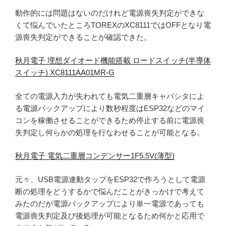
動作的には問題はないのだけれど電源喪失判定ができな
くて悩んでいたところTOREXのXC8111ではOFFとなり電
源喪失判定ができることが確認できた。
秋月電子 理想ダイオード機能搭載 ロードスイッチ(半導体
スイッチ) XC8111AA01MR-G
全ての電源入力が失われても電気二重層キャパシタによ
る電源バックアップにより数秒程度はESP32などのマイ
コンを稼働させることができるため停止する前に電源喪
失判定し何らかの処理を行なわせることが可能となる。
秋月電子 電気二重層コンデンサー1F5.5V(薄型)
元々、USB電源連動タップをESP32で作ろうとして電源
断の処理をどうするかで悩んだことがきっかけで考えて
みたのだが電源バックアップにより単一電源であっても
電源喪失判定及び後処理が可能となるため何かと応用で