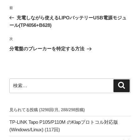
投
前
前
稿
の
充電しながら使えるLIPOバッテリーUSB電源モジュ
ナ
投
ール(TP4056+B628)
ビ
稿
ゲ
次
次
の
ー
分電盤のブレーカーを特定する方法
投
シ
稿
ョ
ン
検
検
索
索:
見られてる投稿 (3298回/月, 288/298投稿)
TP-LINK Tapo P105/P110M のKlapプロトコル対応版
(Windows/Linux)
(117回)