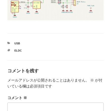
カ
USB
テ
タ
ELDC
ゴ
グ
リ
ー
コメントを残す
メールアドレスが公開されることはありません。
※
が付
いている欄は必須項目です
コメント
※