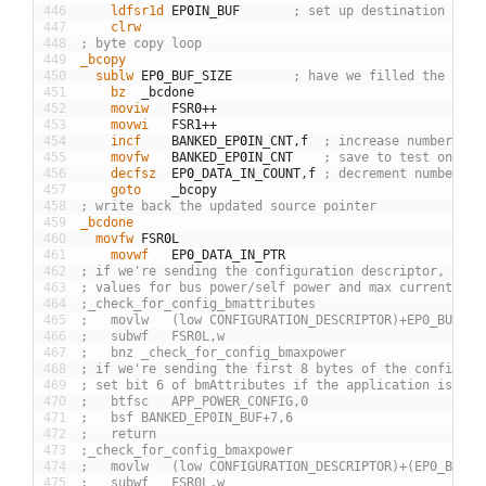
446
	ldfsr1d
EP
0
IN
_
BUF
; set up destination poin
447
	clrw
448
; byte copy loop
449
_bcopy
450
  sublw
EP
0
_
BUF
_
SIZE
; have we filled the buff
451
	bz
_
bcdone
452
	moviw
FSR
0
++
453
	movwi
FSR
1
++
454
	incf
BANKED
_
EP
0
IN
_
CNT
,
f
; increase number of 
455
	movfw
BANKED
_
EP
0
IN
_
CNT
; save to test on the
456
	decfsz
EP
0
_
DATA
_
IN
_
COUNT
,
f
; decrement number of
457
	goto
_
bcopy
458
; write back the updated source pointer
459
_bcdone
460
  movfw
FSR
0
L
461
	movwf
EP
0
_
DATA
_
IN
_
PTR
462
; if we're sending the configuration descriptor, we n
463
; values for bus power/self power and max current con
464
;_check_for_config_bmattributes
465
;	movlw	(low CONFIGURATION_DESCRIPTOR)+EP0_BUF_SI
466
;	subwf	FSR0L,w
467
;	bnz	_check_for_config_bmaxpower
468
; if we're sending the first 8 bytes of the configura
469
; set bit 6 of bmAttributes if the application is sel
470
;	btfsc	APP_POWER_CONFIG,0
471
;	bsf	BANKED_EP0IN_BUF+7,6
472
;	return
473
;_check_for_config_bmaxpower
474
;	movlw	(low CONFIGURATION_DESCRIPTOR)+(EP0_BUF_
475
;	subwf	FSR0L,w