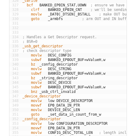
326
_cwrite
327
  bcf
BANKED
_
EP
0
IN
_
STAT
,
UOWN
; ensure we have owne
328
	clrf
BANKED
_
EP
0
IN
_
CNT
; we'll be sending a 
329
	movlw
_
DAT
0
|
_
DTSEN
|
_
BSTALL
; make OUT buffer
330
	goto
_
armbfs
; arm OUT and IN buffers
331
332
333
334
; Handles a Get Descriptor request.
335
; BSR=0
336
_usb_get_descriptor
337
; check descriptor type
338
	movlw
DESC
_
CONFIG
339
	subwf
BANKED
_
EP
0
OUT
_
BUF
+
wValueH
,
w
340
	bz
_
config
_
descriptor
341
	movlw
DESC
_
STRING
342
	subwf
BANKED
_
EP
0
OUT
_
BUF
+
wValueH
,
w
343
	bz
_
string
_
descriptor
344
	movlw
DESC
_
DEVICE
345
	subwf
BANKED
_
EP
0
OUT
_
BUF
+
wValueH
,
w
346
	bnz
_
usb
_
ctrl
_
invalid
347
_device_descriptor
348
	movlw
low
DEVICE
_
DESCRIPTOR
349
	movwf
EP
0
_
DATA
_
IN
_
PTR
350
	movlw
DEVICE
_
DESC
_
LEN
351
	goto
_
set
_
data
_
in
_
count
_
from
_
w
352
_config_descriptor
353
	movlw
low
CONFIGURATION
_
DESCRIPTOR
354
	movwf
EP
0
_
DATA
_
IN
_
PTR
355
	movlw
CONFIG
_
DESC
_
TOTAL
_
LEN
; length includes