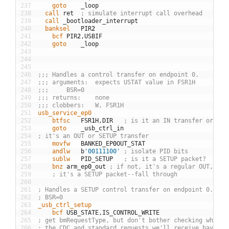
237
	goto
_
loop
238
  call
ret
; simulate interrupt call overhead
239
  call
_
bootloader
_
interrupt
240
  banksel
PIR
2
241
	bcf
PIR
2
,
USBIF
242
	goto
_
loop
243
244
245
246
;;; Handles a control transfer on endpoint 0.
247
;;; arguments:	expects USTAT value in FSR1H
248
;;;		BSR=0
249
;;; returns:	none
250
;;; clobbers:	W, FSR1H
251
usb_service_ep0
252
	btfsc
FSR
1
H
,
DIR
; is it an IN transfer or an 
253
	goto
_
usb
_
ctrl
_
in
254
; it's an OUT or SETUP transfer
255
	movfw
BANKED
_
EP
0
OUT
_
STAT
256
	andlw
b
'00111100'
; isolate PID bits
257
	sublw
PID
_
SETUP
; is it a SETUP packet?
258
	bnz
arm
_
ep
0
_
out
; if not, it's a regular OUT, jus
259
; it's a SETUP packet--fall through
260
261
; Handles a SETUP control transfer on endpoint 0.
262
; BSR=0
263
_usb_ctrl_setup
264
	bcf
USB
_
STATE
,
IS
_
CONTROL
_
WRITE
265
; get bmRequestType, but don't bother checking whethe
266
; the CDC and standard requests we'll receive have di