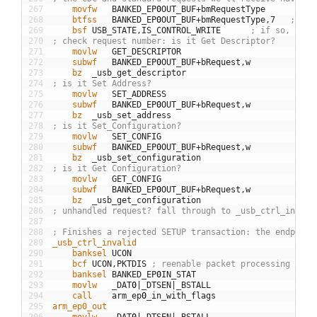
267
	movfw
BANKED
_
EP
0
OUT
_
BUF
+
bmRequestType
268
	btfss
BANKED
_
EP
0
OUT
_
BUF
+
bmRequestType
,
7
; is 
269
	bsf
USB
_
STATE
,
IS
_
CONTROL
_
WRITE
; if so, this
270
; check request number: is it Get Descriptor?
271
	movlw
GET
_
DESCRIPTOR
272
	subwf
BANKED
_
EP
0
OUT
_
BUF
+
bRequest
,
w
273
	bz
_
usb
_
get
_
descriptor
274
; is it Set Address?
275
	movlw
SET
_
ADDRESS
276
	subwf
BANKED
_
EP
0
OUT
_
BUF
+
bRequest
,
w
277
	bz
_
usb
_
set
_
address
278
; is it Set_Configuration?
279
	movlw
SET
_
CONFIG
280
	subwf
BANKED
_
EP
0
OUT
_
BUF
+
bRequest
,
w
281
	bz
_
usb
_
set
_
configuration
282
; is it Get Configuration?
283
	movlw
GET
_
CONFIG
284
	subwf
BANKED
_
EP
0
OUT
_
BUF
+
bRequest
,
w
285
	bz
_
usb
_
get
_
configuration
286
; unhandled request? fall through to _usb_ctrl_invali
287
288
; Finishes a rejected SETUP transaction: the endpoint
289
_usb_ctrl_invalid
290
	banksel
UCON
291
	bcf
UCON
,
PKTDIS
; reenable packet processing
292
	banksel
BANKED
_
EP
0
IN
_
STAT
293
	movlw
_
DAT
0
|
_
DTSEN
|
_
BSTALL
294
	call
arm
_
ep
0
_
in
_
with
_
flags
295
arm_ep0_out