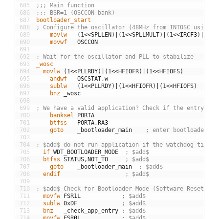
685
;;; Main function
686
;;; BSR=1 (OSCCON bank)
687
bootloader_start
688
; Configure the oscillator (48MHz from INTOSC using 3
689
	movlw
(
1
<<
SPLLEN
)
|
(
1
<<
SPLLMULT
)
|
(
1
<<
IRCF
3
)
|
(
1
<<
690
	movwf
OSCCON
691
692
; Wait for the oscillator and PLL to stabilize
693
_wosc
694
  movlw
(
1
<<
PLLRDY
)
|
(
1
<<
HFIOFR
)
|
(
1
<<
HFIOFS
)
695
	andwf
OSCSTAT
,
w
696
	sublw
(
1
<<
PLLRDY
)
|
(
1
<<
HFIOFR
)
|
(
1
<<
HFIOFS
)
697
	bnz
_
wosc
698
699
; We have a valid application? Check if the entry pin
700
	banksel
PORTA
701
	btfss
PORTA
,
RA
3
702
	goto
_
bootloader
_
main
; enter bootloader mo
703
704
; $add$ do not run application if the watchdog timed 
705
  if
WDT
_
BOOTLOADER
_
MODE
; $add$
706
  btfss
STATUS
,
NOT
_
TO
; $add$
707
	goto
_
bootloader
_
main
; $add$
708
  endif
; $add$
709
710
; $add$ Check for Bootloader Mode (Software Reset wit
711
  movfw
FSR
1
L
; $add$
712
  sublw
0xDF
; $add$
713
  bnz
_
check
_
app
_
entry
; $add$
714
  movfw
FSR
0
L
; $add$