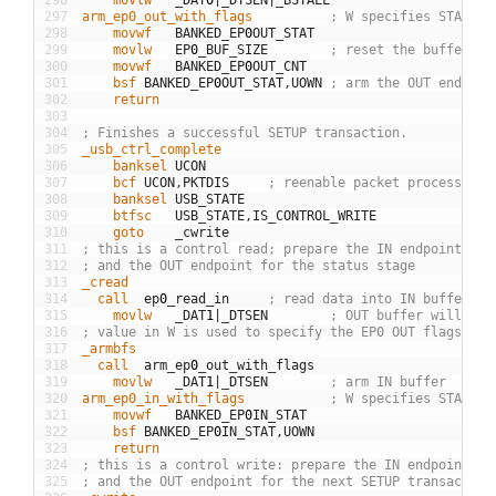
296
	movlw
_
DAT
0
|
_
DTSEN
|
_
BSTALL
297
arm_ep0_out_with_flags
; W specifies STAT fl
298
	movwf
BANKED
_
EP
0
OUT
_
STAT
299
	movlw
EP
0
_
BUF
_
SIZE
; reset the buffer co
300
	movwf
BANKED
_
EP
0
OUT
_
CNT
301
	bsf
BANKED
_
EP
0
OUT
_
STAT
,
UOWN
; arm the OUT endpoin
302
	return
303
304
; Finishes a successful SETUP transaction.
305
_usb_ctrl_complete
306
	banksel
UCON
307
	bcf
UCON
,
PKTDIS
; reenable packet processing
308
	banksel
USB
_
STATE
309
	btfsc
USB
_
STATE
,
IS
_
CONTROL
_
WRITE
310
	goto
_
cwrite
311
; this is a control read; prepare the IN endpoint for
312
; and the OUT endpoint for the status stage
313
_cread
314
  call
ep
0
_
read
_
in
; read data into IN buffer
315
	movlw
_
DAT
1
|
_
DTSEN
; OUT buffer will be 
316
; value in W is used to specify the EP0 OUT flags
317
_armbfs
318
  call
arm
_
ep
0
_
out
_
with
_
flags
319
	movlw
_
DAT
1
|
_
DTSEN
; arm IN buffer
320
arm_ep0_in_with_flags
; W specifies STAT fl
321
	movwf
BANKED
_
EP
0
IN
_
STAT
322
	bsf
BANKED
_
EP
0
IN
_
STAT
,
UOWN
323
	return
324
; this is a control write: prepare the IN endpoint fo
325
; and the OUT endpoint for the next SETUP transaction