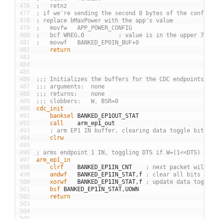
476
;	retnz
477
; if we're sending the second 8 bytes of the configur
478
; replace bMaxPower with the app's value
479
;	movfw	APP_POWER_CONFIG
480
;	bcf	WREG,0			; value is in the upper 7 bit
481
;	movwf	BANKED_EP0IN_BUF+0
482
	return
483
484
485
486
;;; Initializes the buffers for the CDC endpoints (1 
487
;;; arguments:	none
488
;;; returns:	none
489
;;; clobbers:	W, BSR=0
490
cdc_init
491
	banksel
BANKED
_
EP
1
OUT
_
STAT
492
	call
arm
_
ep
1
_
out
493
; arm EP1 IN buffer, clearing data toggle bit
494
	clrw
495
496
; arms endpoint 1 IN, toggling DTS if W=(1<<DTS)
497
arm_ep1_in
498
	clrf
BANKED
_
EP
1
IN
_
CNT
; next packet will ha
499
	andwf
BANKED
_
EP
1
IN
_
STAT
,
f
; clear all bits (exc
500
	xorwf
BANKED
_
EP
1
IN
_
STAT
,
f
; update data toggle 
501
	bsf
BANKED
_
EP
1
IN
_
STAT
,
UOWN
502
	return
503
504
505