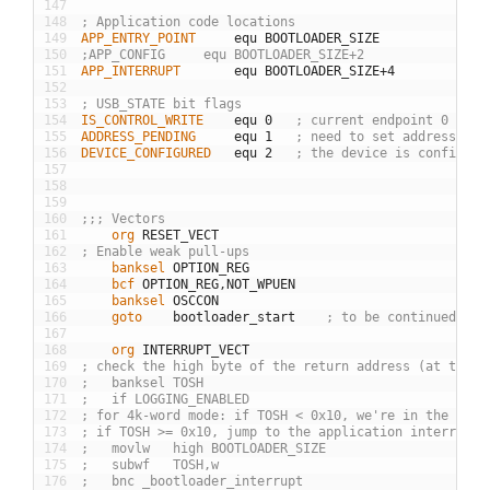
147
148
; Application code locations
149
APP_ENTRY_POINT
equ
BOOTLOADER
_
SIZE
150
;APP_CONFIG		equ	BOOTLOADER_SIZE+2
151
APP_INTERRUPT
equ
BOOTLOADER
_
SIZE
+
4
152
153
; USB_STATE bit flags
154
IS_CONTROL_WRITE
equ
0
; current endpoint 0 tran
155
ADDRESS_PENDING
equ
1
; need to set address in 
156
DEVICE_CONFIGURED
equ
2
; the device is configure
157
158
159
160
;;; Vectors
161
	org
RESET
_
VECT
162
; Enable weak pull-ups
163
	banksel
OPTION
_
REG
164
	bcf
OPTION
_
REG
,
NOT
_
WPUEN
165
	banksel
OSCCON
166
	goto
bootloader
_
start
; to be continued fur
167
168
	org
INTERRUPT
_
VECT
169
; check the high byte of the return address (at the t
170
;	banksel	TOSH
171
;	if LOGGING_ENABLED
172
; for 4k-word mode: if TOSH < 0x10, we're in the boot
173
; if TOSH >= 0x10, jump to the application interrupt 
174
;	movlw	high BOOTLOADER_SIZE
175
;	subwf	TOSH,w
176
;	bnc	_bootloader_interrupt