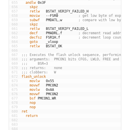
655
  andlw
0x3F
656
	skpz
657
	retlw
BSTAT
_
VERIFY
_
FAILED
_
H
658
	moviw
--
FSR
0
; get low byte of expecte
659
	subwf
PMDATL
,
w
; compare with low byte w
660
	skpz
661
	retlw
BSTAT
_
VERIFY
_
FAILED
_
L
662
	decf
PMADRL
,
f
; decrement read address
663
	decfsz
FSR
1
H
,
f
; decrement loop count
664
	goto
_
vloop
665
	retlw
BSTAT
_
OK
666
667
;;; Executes the flash unlock sequence, performing an
668
;;; arguments:	PMCON1 bits CFGS, LWLO, FREE and
669
;;;		BSR=3
670
;;; returns:	none
671
;;; clobbers:	W
672
flash_unlock
673
	movlw
0x55
674
	movwf
PMCON
2
675
	movlw
0xAA
676
	movwf
PMCON
2
677
	bsf
PMCON
1
,
WR
678
	nop
679
	nop
680
ret
681
  return
682
683
684