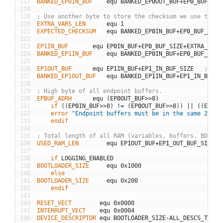
117
BANKED_EP0IN_BUF
equ
BANKED
_
EP
0
OUT
_
BUF
+
EP
0
_
BUF
_
SIZ
118
119
; Use another byte to store the checksum we use to ve
120
EXTRA_VARS_LEN
equ
1
121
EXPECTED_CHECKSUM
equ
BANKED
_
EP
0
IN
_
BUF
+
EP
0
_
BUF
_
SIZE
122
123
EP1IN_BUF
equ
EP
0
IN
_
BUF
+
EP
0
_
BUF
_
SIZE
+
EXTRA
_
VARS
124
BANKED_EP1IN_BUF
equ
BANKED
_
EP
0
IN
_
BUF
+
EP
0
_
BUF
_
SIZE
125
126
EP1OUT_BUF
equ
EP
1
IN
_
BUF
+
EP
1
_
IN
_
BUF
_
SIZE
; onl
127
BANKED_EP1OUT_BUF
equ
BANKED
_
EP
1
IN
_
BUF
+
EP
1
_
IN
_
BUF
_
S
128
129
; High byte of all endpoint buffers.
130
EPBUF_ADRH
equ
(
EP
0
OUT
_
BUF
>>
8
)
131
	if
(
(
EP
0
IN
_
BUF
>>
8
)
!=
(
EP
0
OUT
_
BUF
>>
8
)
)
||
(
(
EP
1
OU
132
	error
"Endpoint buffers must be in the same 256-w
133
	endif
134
135
; Total length of all RAM (variables, buffers, BDT en
136
USED_RAM_LEN
equ
EP
1
OUT
_
BUF
+
EP
1
_
OUT
_
BUF
_
SIZE
-
B
137
138
	if
LOGGING
_
ENABLED
139
BOOTLOADER_SIZE
equ
0x1000
140
	else
141
BOOTLOADER_SIZE
equ
0x200
142
	endif
143
144
RESET_VECT
equ
0x0000
145
INTERRUPT_VECT
equ
0x0004
146
DEVICE_DESCRIPTOR
equ
BOOTLOADER
_
SIZE
-
ALL
_
DESCS
_
TOTAL