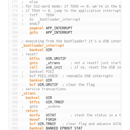
177
;	else
178
; for 512-word mode: if TOSH == 0, we're in the bootl
179
; if TOSH != 0, jump to the application interrupt han
180
;	tstf	TOSH
181
;	bz	_bootloader_interrupt
182
;	endif
183
	pagesel
APP
_
INTERRUPT
184
	goto
APP
_
INTERRUPT
185
186
; executing from the bootloader? it's a USB interrupt
187
_bootloader_interrupt
188
	banksel
UIR
189
; reset?
190
	btfss
UIR
,
URSTIF
191
	goto
_
utrans
; not a reset? just start ser
192
	call
usb
_
init
; if so, reset the USB interf
193
;	banksel	PIE2
194
;	bsf	PIE2,USBIE	; reenable USB interrupts
195
	banksel
UIR
196
	bcf
UIR
,
URSTIF
; clear the flag
197
; service transactions
198
_utrans
199
  banksel
UIR
200
	btfss
UIR
,
TRNIF
201
;	goto	_usdone
202
  return
203
	movfw
USTAT
; stash the status in a temp 
204
	movwf
FSR
1
H
205
	bcf
UIR
,
TRNIF
; clear flag and advance USTAT fi
206
	banksel
BANKED
_
EP
0
OUT
_
STAT