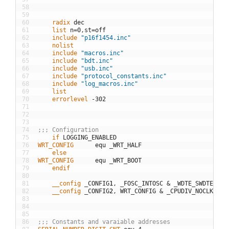
58
59
60
	radix
dec
61
	list
n
=
0
,
st
=
off
62
	include
"p16f1454.inc"
63
	nolist
64
	include
"macros.inc"
65
	include
"bdt.inc"
66
	include
"usb.inc"
67
	include
"protocol_constants.inc"
68
	include
"log_macros.inc"
69
	list
70
	errorlevel
-
302
71
72
73
74
;;; Configuration
75
	if
LOGGING
_
ENABLED
76
WRT_CONFIG
equ
_
WRT
_
HALF
77
	else
78
WRT_CONFIG
equ
_
WRT
_
BOOT
79
	endif
80
81
	__config
_
CONFIG
1
,
_
FOSC
_
INTOSC
&
_
WDTE
_
SWDTEN
&
82
	__config
_
CONFIG
2
,
WRT
_
CONFIG
&
_
CPUDIV
_
NOCLKDIV
83
84
85
86
;;; Constants and varaiable addresses