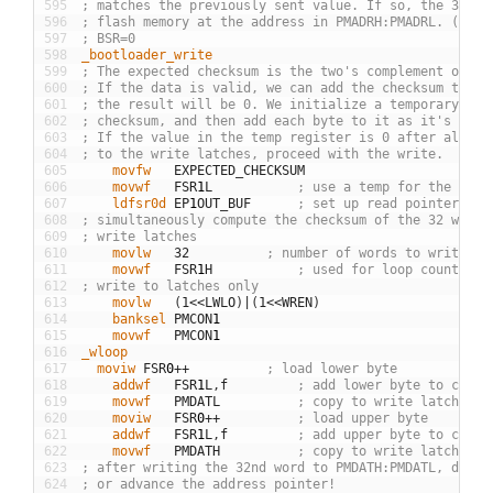
595
; matches the previously sent value. If so, the 32 by
596
; flash memory at the address in PMADRH:PMADRL. (set 
597
; BSR=0
598
_bootloader_write
599
; The expected checksum is the two's complement of th
600
; If the data is valid, we can add the checksum to th
601
; the result will be 0. We initialize a temporary reg
602
; checksum, and then add each byte to it as it's proc
603
; If the value in the temp register is 0 after all 64
604
; to the write latches, proceed with the write.
605
	movfw
EXPECTED
_
CHECKSUM
606
	movwf
FSR
1
L
; use a temp for the runn
607
	ldfsr0d
EP
1
OUT
_
BUF
; set up read pointer
608
; simultaneously compute the checksum of the 32 words
609
; write latches
610
	movlw
32
; number of words to write mi
611
	movwf
FSR
1
H
; used for loop count
612
; write to latches only
613
	movlw
(
1
<<
LWLO
)
|
(
1
<<
WREN
)
614
	banksel
PMCON
1
615
	movwf
PMCON
1
616
_wloop
617
  moviw
FSR
0
++
; load lower byte
618
	addwf
FSR
1
L
,
f
; add lower byte to check
619
	movwf
PMDATL
; copy to write latch
620
	moviw
FSR
0
++
; load upper byte
621
	addwf
FSR
1
L
,
f
; add upper byte to check
622
	movwf
PMDATH
; copy to write latch
623
; after writing the 32nd word to PMDATH:PMDATL, don't
624
; or advance the address pointer!