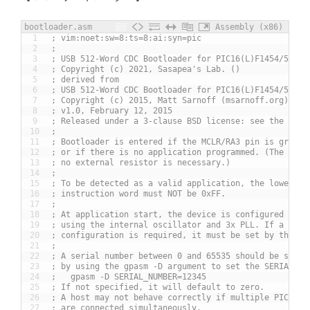
bootloader.asm
Assembly (x86)
1
; vim:noet:sw=8:ts=8:ai:syn=pic
2
;
3
; USB 512-Word CDC Bootloader for PIC16(L)F1454/5/9
4
; Copyright (c) 2021, Sasapea's Lab. ()
5
; derived from
6
; USB 512-Word CDC Bootloader for PIC16(L)F1454/5/9
7
; Copyright (c) 2015, Matt Sarnoff (msarnoff.org)
8
; v1.0, February 12, 2015
9
; Released under a 3-clause BSD license: see the acco
10
;
11
; Bootloader is entered if the MCLR/RA3 pin is ground
12
; or if there is no application programmed. (The inte
13
; no external resistor is necessary.)
14
;
15
; To be detected as a valid application, the lower 8 
16
; instruction word must NOT be 0xFF.
17
;
18
; At application start, the device is configured with
19
; using the internal oscillator and 3x PLL. If a diff
20
; configuration is required, it must be set by the ap
21
;
22
; A serial number between 0 and 65535 should be speci
23
; by using the gpasm -D argument to set the SERIAL_NU
24
;   gpasm -D SERIAL_NUMBER=12345
25
; If not specified, it will default to zero.
26
; A host may not behave correctly if multiple PICs wi
27
; are connected simultaneously.