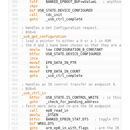
386
	tstf
BANKED
_
EP
0
OUT
_
BUF
+
wValueL
; anything ot
387
	skpz
388
	bsf
USB
_
STATE
,
DEVICE
_
CONFIGURED
389
	call
cdc
_
init
390
	goto
_
usb
_
ctrl
_
complete
391
392
; Handles a Get Configuration request.
393
; BSR=0
394
_usb_get_configuration
395
; load a pointer to either a 0 or a 1 in ROM
396
; the 0 and 1 have been chosen so that they are adjac
397
	movlw
low
CONFIGURATION
_
0
_
CONSTANT
398
	btfsc
USB
_
STATE
,
DEVICE
_
CONFIGURED
399
	incw
400
	movwf
EP
0
_
DATA
_
IN
_
PTR
401
	movlw
1
402
	movwf
EP
0
_
DATA
_
IN
_
COUNT
403
	goto
_
usb
_
ctrl
_
complete
404
405
; Handles an IN control transfer on endpoint 0.
406
; BSR=0
407
_usb_ctrl_in
408
	btfsc
USB
_
STATE
,
IS
_
CONTROL
_
WRITE
; is this a c
409
	goto
_
check
_
for
_
pending
_
address
410
; fetch more data and re-arm the IN endpoint
411
	call
ep
0
_
read
_
in
412
	movlw
_
DTSEN
413
	btfss
BANKED
_
EP
0
IN
_
STAT
,
DTS
; toggle DTS
414
	bsf
WREG
,
DTS
415
	goto
arm
_
ep
0
_
in
_
with
_
flags
; arm the IN buff