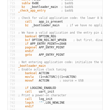
715
  sublw
0xBE
; $add$
716
  bz
_
bootloader
_
main
; $add$
717
_check_app_entry
; $add$
718
719
; Check for valid application code: the lower 8 bits 
720
	call
app
_
is
_
present
721
	bz
_
bootloader
_
main
; if we have no applicati
722
723
; We have a valid application and the entry pin is hi
724
	banksel
OPTION
_
REG
725
	bsf
OPTION
_
REG
,
NOT
_
WPUEN
; but first, disable 
726
	if
APP
_
ENTRY
_
POINT
>=
2048
727
	pagesel
APP
_
ENTRY
_
POINT
728
	endif
729
	goto
APP
_
ENTRY
_
POINT
730
731
; Not entering application code: initialize the USB i
732
_bootloader_main
733
; Enable active clock tuning
734
	banksel
ACTCON
735
	movlw
(
1
<<
ACTSRC
)
|
(
1
<<
ACTEN
)
736
	movwf
ACTCON
; source = USB
737
738
	if
LOGGING
_
ENABLED
739
	call
uart
_
init
740
; Print a power-on character
741
	call
log
_
init
742
	logch
'^'
,
LOG
_
NEWLINE
743
	endif