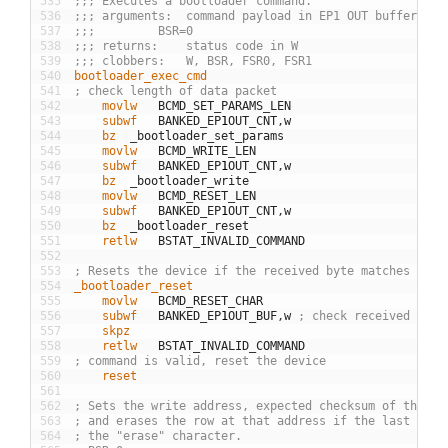
535
;;; Executes a bootloader command.
536
;;; arguments:	command payload in EP1 OUT buffer
537
;;; 		BSR=0
538
;;; returns:	status code in W
539
;;; clobbers:	W, BSR, FSR0, FSR1
540
bootloader_exec_cmd
541
; check length of data packet
542
	movlw
BCMD
_
SET
_
PARAMS
_
LEN
543
	subwf
BANKED
_
EP
1
OUT
_
CNT
,
w
544
	bz
_
bootloader
_
set
_
params
545
	movlw
BCMD
_
WRITE
_
LEN
546
	subwf
BANKED
_
EP
1
OUT
_
CNT
,
w
547
	bz
_
bootloader
_
write
548
	movlw
BCMD
_
RESET
_
LEN
549
	subwf
BANKED
_
EP
1
OUT
_
CNT
,
w
550
	bz
_
bootloader
_
reset
551
	retlw
BSTAT
_
INVALID
_
COMMAND
552
553
; Resets the device if the received byte matches the 
554
_bootloader_reset
555
	movlw
BCMD
_
RESET
_
CHAR
556
	subwf
BANKED
_
EP
1
OUT
_
BUF
,
w
; check received char
557
	skpz
558
	retlw
BSTAT
_
INVALID
_
COMMAND
559
; command is valid, reset the device
560
	reset
561
562
; Sets the write address, expected checksum of the ne
563
; and erases the row at that address if the last byte
564
; the "erase" character.