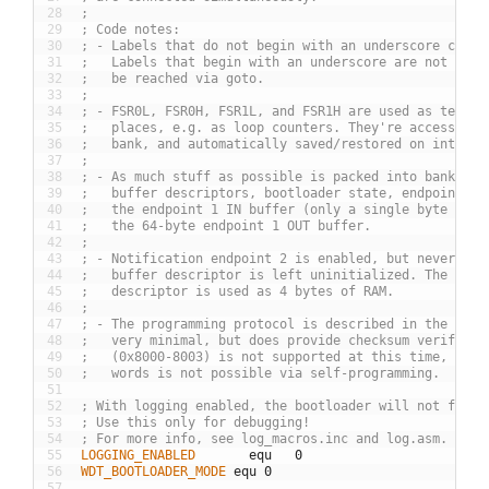
28
;
29
; Code notes:
30
; - Labels that do not begin with an underscore can b
31
;   Labels that begin with an underscore are not safe
32
;   be reached via goto.
33
;
34
; - FSR0L, FSR0H, FSR1L, and FSR1H are used as tempor
35
;   places, e.g. as loop counters. They're accessible
36
;   bank, and automatically saved/restored on interru
37
;
38
; - As much stuff as possible is packed into bank 0 o
39
;   buffer descriptors, bootloader state, endpoint 0 
40
;   the endpoint 1 IN buffer (only a single byte is u
41
;   the 64-byte endpoint 1 OUT buffer.
42
;
43
; - Notification endpoint 2 is enabled, but never use
44
;   buffer descriptor is left uninitialized. The endp
45
;   descriptor is used as 4 bytes of RAM.
46
;
47
; - The programming protocol is described in the 'usb
48
;   very minimal, but does provide checksum verificat
49
;   (0x8000-8003) is not supported at this time, and 
50
;   words is not possible via self-programming.
51
52
; With logging enabled, the bootloader will not fit i
53
; Use this only for debugging!
54
; For more info, see log_macros.inc and log.asm.
55
LOGGING_ENABLED
equ
0
56
WDT_BOOTLOADER_MODE
equ
0
57