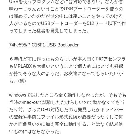
USBを使うプログラムなどには対応できない。なんか意
味ねーじゃんということでUSBブートローダーを使うの
は諦めていたのだが世の中には凄いことをやってのける
人がいるものでUSBブートローダーを512ワード以下で作
ってしまった猛者を発見してしまった。
74hc595/PIC16F1-USB-Bootloader
６年ほど前に作ったものらしいが本人曰くPICアセンブラ
もMPLABXも大嫌いということで個人的にはとても好感
が持てそうな人のようだ。お友達になってもらいたいか
も。(笑)
windowsで試したところ全く動作しなかったが、そもそも
当時のmac-osで試験しただけらしいので動かなくても当
たり前。さらにDFU対応したのも発見したがドライバー
の登録や事前にファイル形式変換が必要だったりして何
かと面倒臭いのに加え完全に動作することはなく結局使
いものにはならなかった。