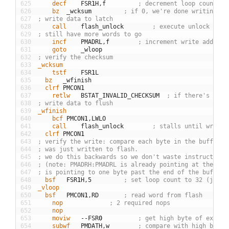
625
	decf
FSR
1
H
,
f
; decrement loop count
626
	bz
_
wcksum
; if 0, we're done writing to
627
; write data to latch
628
	call
flash
_
unlock
; execute unlock sequ
629
; still have more words to go
630
	incf
PMADRL
,
f
; increment write address
631
	goto
_
wloop
632
; verify the checksum
633
_wcksum
634
	tstf
FSR
1
L
635
  bz
_
wfinish
636
  clrf
PMCON
1
637
	retlw
BSTAT
_
INVALID
_
CHECKSUM
; if there's a mi
638
; write data to flush
639
_wfinish
640
	bcf
PMCON
1
,
LWLO
641
	call
flash
_
unlock
; stalls until write 
642
  clrf
PMCON
1
643
; verify the write: compare each byte in the buffer t
644
; was just written to flash.
645
; we do this backwards so we don't waste instructions
646
; (note: PMADRH:PMADRL is already pointing at the las
647
; is pointing to one byte past the end of the buffer)
648
  bsf
FSR
1
H
,
5
; set loop count to 32 (just 
649
_vloop
650
  bsf
PMCON
1
,
RD
; read word from flash
651
	nop
; 2 required nops
652
	nop
653
	moviw
--
FSR
0
; get high byte of expect
654
	subwf
PMDATH
,
w
; compare with high byte 