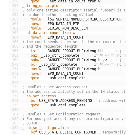
356
	goto
_
set
_
data
_
in
_
count
_
from
_
w
357
_string_descriptor
358
; only one string descriptor (serial number) is suppo
359
; so don't bother checking wValueL
360
	movlw
low
SERIAL
_
NUMBER
_
STRING
_
DESCRIPTOR
361
	movwf
EP
0
_
DATA
_
IN
_
PTR
362
	movlw
SERIAL
_
NUM
_
DESC
_
LEN
363
_set_data_in_count_from_w
364
	movwf
EP
0
_
DATA
_
IN
_
COUNT
365
; the count needs to be set to the minimum of the des
366
; and the requested length
367
	tstf
BANKED
_
EP
0
OUT
_
BUF
+
wLengthH
; just ig
368
	bnz
_
usb
_
ctrl
_
complete
; if W <= f, no need 
369
	subwf
BANKED
_
EP
0
OUT
_
BUF
+
wLengthL
,
w
; just ig
370
	bc
_
usb
_
ctrl
_
complete
; if W <= f, no need 
371
	movfw
BANKED
_
EP
0
OUT
_
BUF
+
wLengthL
372
	movwf
EP
0
_
DATA
_
IN
_
COUNT
373
	goto
_
usb
_
ctrl
_
complete
374
375
; Handles a Set Address request.
376
; The address is actually set in the IN status stage.
377
_usb_set_address
378
	bsf
USB
_
STATE
,
ADDRESS
_
PENDING
; address will be
379
	goto
_
usb
_
ctrl
_
complete
380
381
; Handles a Set Configuration request.
382
; For now just accept any nonzero configuration.
383
; BSR=0
384
_usb_set_configuration
385
	bcf
USB
_
STATE
,
DEVICE
_
CONFIGURED
; temporarily cle