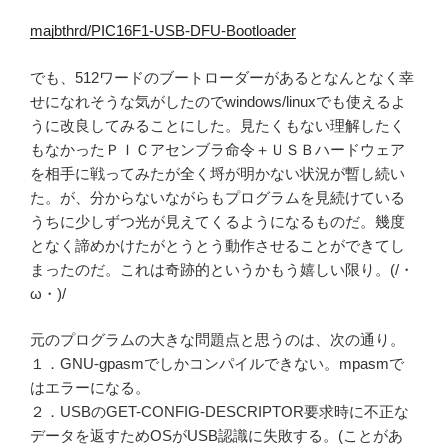
majbthrd/PIC16F1-USB-DFU-Bootloader
でも、512ワードのブートローダーがあるとなんとなく幸
せになれそうな気がしたのでwindows/linuxでも使えるよ
うに改良してみることにした。見たくもない理解したく
もなかったＰＩＣアセンブラ命令＋ＵＳＢハードウェア
を相手に戦ってみたが全く埒が明かない状況が暫し続い
た。が、分からないながらもプログラムを見続けている
うちに少しずつ光が見えてくるようになるものだ。幾度
となく諦めかけたがとうとう動作させることができてし
まったのだ。これは奇跡的というかもう嬉しい限り。(/・
ω・)/
元のプログラムの大きな問題点と思うのは、次の通り。
１．GNU-gpasmでしかコンパイルできない。mpasmで
はエラーになる。
２．USBのGET-CONFIG-DESCRIPTOR要求時に不正な
データを返すためOSがUSB認識に失敗する。(ことがあ