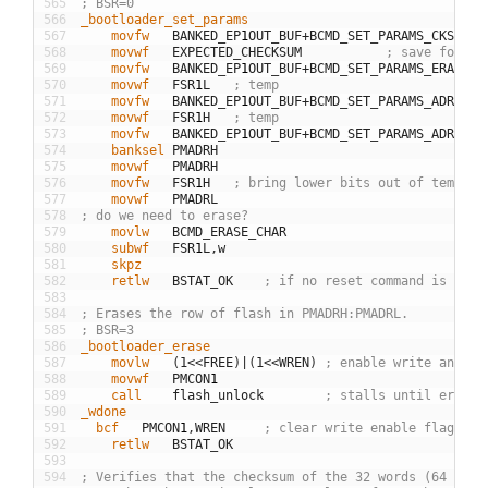
565
; BSR=0
566
_bootloader_set_params
567
	movfw
BANKED
_
EP
1
OUT
_
BUF
+
BCMD
_
SET
_
PARAMS
_
CKSUM
;
568
	movwf
EXPECTED
_
CHECKSUM
; save for ve
569
	movfw
BANKED
_
EP
1
OUT
_
BUF
+
BCMD
_
SET
_
PARAMS
_
ERASE
570
	movwf
FSR
1
L
; temp
571
	movfw
BANKED
_
EP
1
OUT
_
BUF
+
BCMD
_
SET
_
PARAMS
_
ADRL
;
572
	movwf
FSR
1
H
; temp
573
	movfw
BANKED
_
EP
1
OUT
_
BUF
+
BCMD
_
SET
_
PARAMS
_
ADRH
;
574
	banksel
PMADRH
575
	movwf
PMADRH
576
	movfw
FSR
1
H
; bring lower bits out of temp
577
	movwf
PMADRL
578
; do we need to erase?
579
	movlw
BCMD
_
ERASE
_
CHAR
580
	subwf
FSR
1
L
,
w
581
	skpz
582
	retlw
BSTAT
_
OK
; if no reset command is give
583
584
; Erases the row of flash in PMADRH:PMADRL.
585
; BSR=3
586
_bootloader_erase
587
	movlw
(
1
<<
FREE
)
|
(
1
<<
WREN
)
; enable write and er
588
	movwf
PMCON
1
589
	call
flash
_
unlock
; stalls until erase 
590
_wdone
591
  bcf
PMCON
1
,
WREN
; clear write enable flag
592
	retlw
BSTAT
_
OK
593
594
; Verifies that the checksum of the 32 words (64 byte