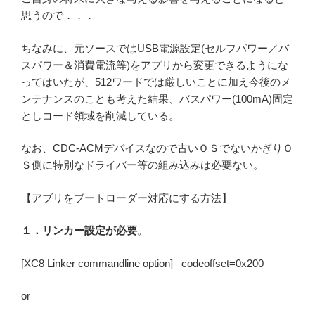
思うので．．．
ちなみに、元ソースではUSB電源設定(セルフパワー／バ
スパワー＆消費電流等)をアプリから変更できるようにな
ってはいたが、512ワードでは厳しいことに加え今後のメ
ンテナンスのことも考えた結果、バスパワー(100mA)固定
としコード領域を削減している。
なお、CDC-ACMデバイスなので古いＯＳでないかぎりＯ
Ｓ側に特別なドライバー等の組み込みは必要ない。
【アブリをブートローダー対応にする方法】
１．リンカー設定が必要
。
[XC8 Linker commandline option] –codeoffset=0x200
or