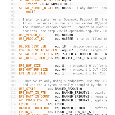
87
SERIAL_NUMBER_DIGIT_CNT
equ
4
88
	ifndef
SERIAL
_
NUMBER
_
DIGIT
89
SERIAL_NUMBER_DIGIT
equ
0x0001
; Why doesnt 'equ' wo
90
	endif
91
92
; I plan to apply for an Openmoko Product ID: the cur
93
; If your organization has its own vendor ID/product 
94
; The Openmoko vendor/product ID cannot be used in cl
95
; projects: see http://wiki.openmoko.org/wiki/USB_Pro
96
USB_VENDOR_ID
equ
0x1D50
97
USB_PRODUCT_ID
equ
0xEEEE
; to be filled in onc
98
99
DEVICE_DESC_LEN
equ
18
; device descriptor lengt
100
CONFIG_DESC_TOTAL_LEN
equ
67
; total length of con
101
SERIAL_NUM_DESC_LEN
equ
2
+
(
SERIAL
_
NUMBER
_
DIGIT
_
CNT
*
2
)
102
ALL_DESCS_TOTAL_LEN
equ
DEVICE
_
DESC
_
LEN
+
CONFIG
_
DESC
_
T
103
104
EP0_BUF_SIZE
equ
8
; endpoint 0 buffer size
105
EP1_OUT_BUF_SIZE
equ
64
; endpoint 1 OUT (CDC dat
106
EP1_IN_BUF_SIZE
equ
1
; endpoint 1 IN (CDC data
107
108
; Since we're only using 5 endpoints, use the BDT are
109
; and use the 4 bytes normally occupied by the EP2 OU
110
USB_STATE
equ
BANKED
_
EP
2
OUT
+
0
111
EP0_DATA_IN_PTR
equ
BANKED
_
EP
2
OUT
+
1
; pointer to 
112
EP0_DATA_IN_COUNT
equ
BANKED
_
EP
2
OUT
+
2
; remaining b
113
APP_POWER_CONFIG
equ
BANKED
_
EP
2
OUT
+
3
; application
114
EP0OUT_BUF
equ
EP
3
OUT
115
BANKED_EP0OUT_BUF
equ
BANKED
_
EP
3
OUT
; buffers go 
116
EP0IN_BUF
equ
EP
0
OUT
_
BUF
+
EP
0
_
BUF
_
SIZE