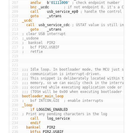
207
	andlw
b
'01111000'
; check endpoint number
208
	bnz
_
ucdc
; if not endpoint 0, it's a CDC m
209
	call
usb
_
service
_
ep
0
; handle the control mess
210
	goto
_
utrans
211
_ucdc
212
  call
usb
_
service
_
cdc
; USTAT value is still in FSR
213
	goto
_
utrans
214
; clear USB interrupt
215
;_usdone
216
;  banksel	PIR2
217
;	bcf	PIR2,USBIF
218
;	retfie
219
220
221
222
;;; Idle loop. In bootloader mode, the MCU just spins
223
;;; communication is interrupt-driven.
224
;;; This snippet is deliberately located within the f
225
;;; memory, so we can easily check in the interrupt h
226
;;; occurred while executing application code or boot
227
;;; (TOSH will be 0x00 when executing bootloader code
228
bootloader_main_loop
229
;	bsf	INTCON,GIE	; enable interrupts
230
_loop
231
	if
LOGGING
_
ENABLED
232
; Print any pending characters in the log
233
	call
log
_
service
234
	endif
235
  banksel
PIR
2
236
	btfss
PIR
2
,
USBIF