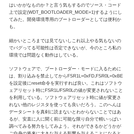
はいかがなものか？と言う気もするのでソース・コード
上で設定(WDT_BOOTLOADER_MODE=1)するようにし
てみた。開発環境専用のブートローダーとしては便利か
も。
細かいところまでは見てないしこれ以上やる気もないの
でバグってる可能性は否定できないが、今のところ私の
環境では問題なく動作はしている。
ソフトウェアで、ブートローダー・モードに入るために
は、割り込みを禁止してからFSR1L=0xFD,FSR0L=0xBE
を設定後にreset命令を実行すれば良い。これはソフトウ
ェアリセット時にFSR1L/FSR0Lの値が変更されないこと
を利用している。ソフトウェアリセット時に値が変更さ
れない他のレジスタを使っても良いだろう。このへんは
データシートを真剣に読まないとわからないことではあ
るが、安直に人に聞く前に可能な限り自分で精いっぱい
調べてみる努力をしてみよう。それができるかどうかが
ご自身の将来に大きな与える影響を与えることになると