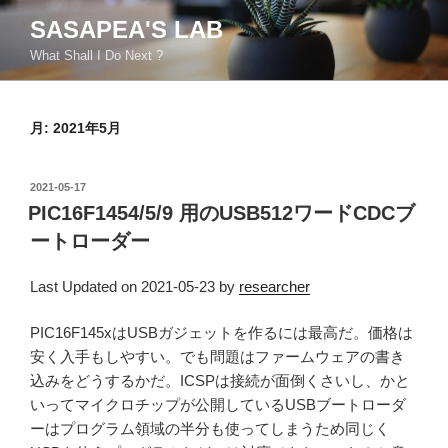
コ
SASAPEA'S LAB
ン
What Shall I Do Next ?
テ
ン
ツ
月:
2021年5月
へ
ス
キ
投
2021-05-17
ッ
稿
PIC16F1454/5/9 用のUSB512ワードCDCブ
日:
プ
ートローダー
Last Updated on 2021-05-23 by
researcher
PIC16F145xはUSBガジェットを作るには最高だ。価格は
安く入手もしやすい。でも問題はファームウェアの書き
込みをどうするかだ。ICSPは接続が面倒くさいし、かと
いってマイクロチップが公開しているUSBブートローダ
ーはプログラム領域の半分も使ってしまうため同じく