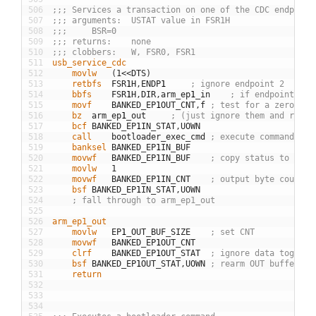
506
;;; Services a transaction on one of the CDC endpoint
507
;;; arguments:	USTAT value in FSR1H
508
;;;		BSR=0
509
;;; returns:	none
510
;;; clobbers:	W, FSR0, FSR1
511
usb_service_cdc
512
	movlw
(
1
<<
DTS
)
513
	retbfs
FSR
1
H
,
ENDP
1
; ignore endpoint 2
514
	bbfs
FSR
1
H
,
DIR
,
arm
_
ep
1
_
in
; if endpoint 1 I
515
	movf
BANKED
_
EP
1
OUT
_
CNT
,
f
; test for a zero-len
516
	bz
arm
_
ep
1
_
out
; (just ignore them and rearm
517
	bcf
BANKED
_
EP
1
IN
_
STAT
,
UOWN
518
	call
bootloader
_
exec
_
cmd
; execute command; st
519
	banksel
BANKED
_
EP
1
IN
_
BUF
520
	movwf
BANKED
_
EP
1
IN
_
BUF
; copy status to IN b
521
	movlw
1
522
	movwf
BANKED
_
EP
1
IN
_
CNT
; output byte count i
523
	bsf
BANKED
_
EP
1
IN
_
STAT
,
UOWN
524
; fall through to arm_ep1_out
525
526
arm_ep1_out
527
	movlw
EP
1
_
OUT
_
BUF
_
SIZE
; set CNT
528
	movwf
BANKED
_
EP
1
OUT
_
CNT
529
	clrf
BANKED
_
EP
1
OUT
_
STAT
; ignore data toggle
530
	bsf
BANKED
_
EP
1
OUT
_
STAT
,
UOWN
; rearm OUT buffer
531
	return
532
533
534