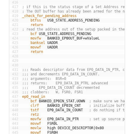
416
417
; if this is the status stage of a Set Address reques
418
; The OUT buffer has already been armed for the next 
419
_check_for_pending_address
420
	btfss
USB
_
STATE
,
ADDRESS
_
PENDING
421
	return
422
; read the address out of the setup packed in the OUT
423
	bcf
USB
_
STATE
,
ADDRESS
_
PENDING
424
	movfw
BANKED
_
EP
0
OUT
_
BUF
+
wValueL
425
	banksel
UADDR
426
	movwf
UADDR
427
	return
428
429
430
431
;;; Reads descriptor data from EP0_DATA_IN_PTR, copie
432
;;; and decrements EP0_DATA_IN_COUNT.
433
;;; arguments:	BSR=0
434
;;; returns:	EP0_DATA_IN_PTRL advanced
435
;;;		EP0_DATA_IN_COUNT decremented
436
;;; clobbers:	W, FSR0, FSR1
437
ep0_read_in
438
	bcf
BANKED
_
EP
0
IN
_
STAT
,
UOWN
; make sure we have o
439
	clrf
BANKED
_
EP
0
IN
_
CNT
; initialize buffer s
440
	tstf
EP
0
_
DATA
_
IN
_
COUNT
; do nothing if there
441
	retz
442
	movfw
EP
0
_
DATA
_
IN
_
PTR
; set up source point
443
	movwf
FSR
0
L
444
	movlw
high
DEVICE
_
DESCRIPTOR
|
0x80
445
	movwf
FSR
0
H