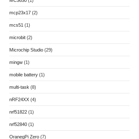
MC3630
(1)
mcp23x17
(2)
mcs51
(1)
microbit
(2)
Microchip Studio
(29)
mingw
(1)
mobile battery
(1)
multi-task
(8)
nRF24XX
(4)
nrf51822
(1)
nrf52840
(1)
OranegPi Zero
(7)