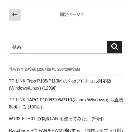
投
前
固定ページ
4
の
稿
ペ
の
ー
ペ
ジ
検
検
ー
索
索:
ジ
送
見られてる投稿 (3267回/月, 290/298投稿)
り
TP-LINK Tapo P105/P110M のKlapプロトコル対応版
(Windows/Linux)
(129回)
TP-LINK TAPO P100/P105/P110をLinux/Windowsから直接
制御する
(100回)
WT32-ETH01 の有線LAN を使ってみた。
(95回)
Raspberry PiでFANをPWM制御する。(自作ライブラリ版)