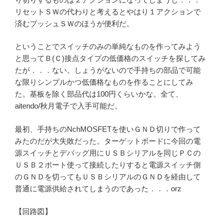
リセットＳＷの代わりと考えるとやはり１アクションで
済むプッシュＳＷのほうが便利だ。
ということでスイッチのみの単純なものを作ってみよう
と思ってＢ(Ｃ)接点タイプの低価格のスイッチを探してみ
たが．．．ない。しょうがないので手持ちの部品で可能
な限りシンプルかつ低価格なものを作ることにしてみ
た。基板を除く部品代は100円くらいかな。全て、
aitendo/秋月電子で入手可能だ。
最初、手持ちのNchMOSFETを使いＧＮＤ切りで作って
みたのだが大失敗だった。ターゲットボードに今回の電
源スイッチとデバッグ用にＵＳＢシリアルを同じＰＣの
ＵＳＢ２ポート使って接続したりすると電源スイッチ側
のＧＮＤを切ってもＵＳＢシリアルのＧＮＤを経由して
普通に電源供給されてしまうのであった．．．orz
【回路図】