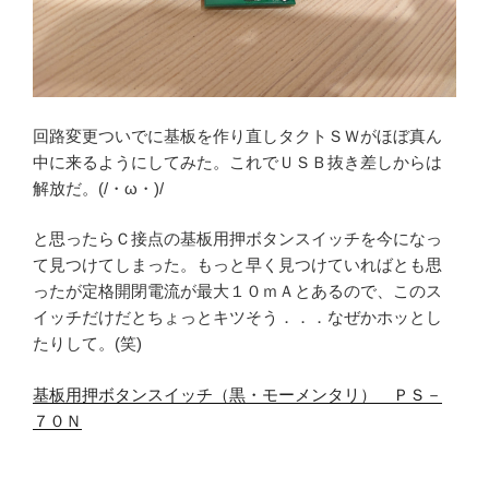
回路変更ついでに基板を作り直しタクトＳＷがほぼ真ん
中に来るようにしてみた。これでＵＳＢ抜き差しからは
解放だ。(/・ω・)/
と思ったらＣ接点の基板用押ボタンスイッチを今になっ
て見つけてしまった。もっと早く見つけていればとも思
ったが定格開閉電流が最大１０ｍＡとあるので、このス
イッチだけだとちょっとキツそう．．．なぜかホッとし
たりして。(笑)
基板用押ボタンスイッチ（黒・モーメンタリ） ＰＳ－
７０Ｎ