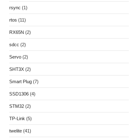
rsync
(1)
rtos
(11)
RX65N
(2)
sdcc
(2)
Servo
(2)
SHT3X
(2)
Smart Plug
(7)
SSD1306
(4)
STM32
(2)
TP-Link
(5)
twelite
(41)