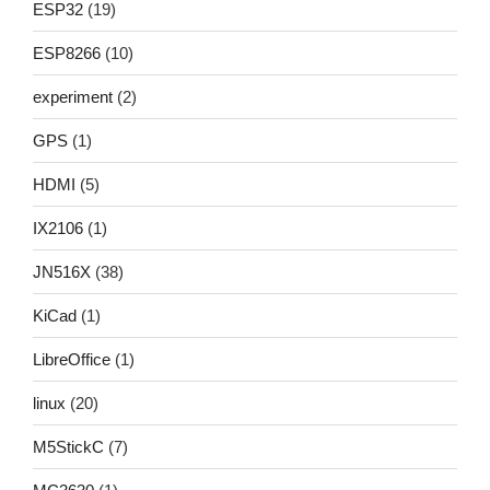
ESP32
(19)
ESP8266
(10)
experiment
(2)
GPS
(1)
HDMI
(5)
IX2106
(1)
JN516X
(38)
KiCad
(1)
LibreOffice
(1)
linux
(20)
M5StickC
(7)