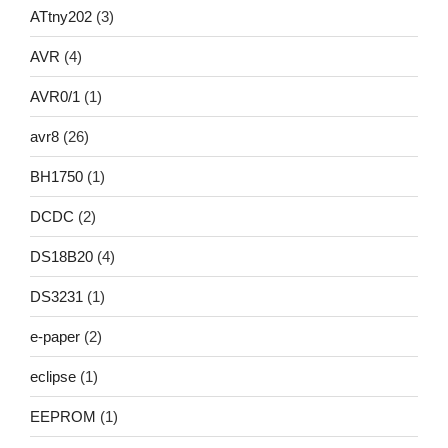
ATtny202
(3)
AVR
(4)
AVR0/1
(1)
avr8
(26)
BH1750
(1)
DCDC
(2)
DS18B20
(4)
DS3231
(1)
e-paper
(2)
eclipse
(1)
EEPROM
(1)