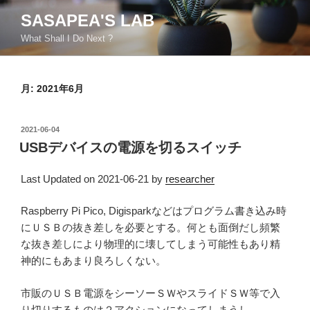
コ
SASAPEA'S LAB
ン
What Shall I Do Next ?
テ
ン
ツ
月:
2021年6月
へ
ス
キ
投
2021-06-04
ッ
稿
USBデバイスの電源を切るスイッチ
日:
プ
Last Updated on 2021-06-21 by
researcher
Raspberry Pi Pico, Digisparkなどはプログラム書き込み時
にＵＳＢの抜き差しを必要とする。何とも面倒だし頻繁
な抜き差しにより物理的に壊してしまう可能性もあり精
神的にもあまり良ろしくない。
市販のＵＳＢ電源をシーソーＳＷやスライドＳＷ等で入
り切りするものは２アクションになってしまうし．．．