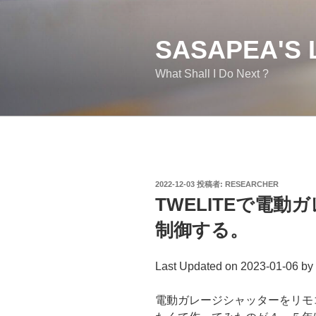
コ
ン
テ
SASAPEA'S 
ン
What Shall I Do Next ?
ツ
へ
ス
キ
ッ
プ
投
2022-12-03
投稿者:
RESEARCHER
稿
TWELITEで電
日:
制御する。
Last Updated on 2023-01-06 by
電動ガレージシャッターをリモ