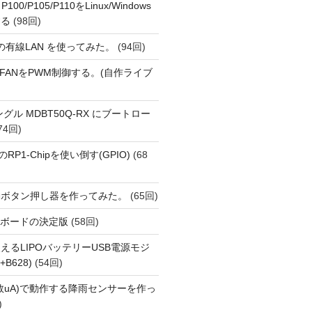
 P100/P105/P110をLinux/Windows
する
(98回)
1 の有線LAN を使ってみた。
(94回)
 PiでFANをPWM制御する。(自作ライブ
Eドングル MDBT50Q-RX にブートロー
74回)
i 5のRP1-Chipを使い倒す(GPIO)
(68
動ボタン押し器を作ってみた。
(65回)
用開発ボードの決定版
(58回)
えるLIPOバッテリーUSB電源モジ
+B628)
(54回)
数uA)で動作する降雨センサーを作っ
)