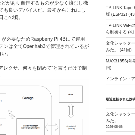
UEなどがあり自作するものが少なく済むし機
TP-LINK Tap
ても良いデバイスだ。最初からこれにし
版 (ESP32)
(43
日この頃。
TP-LINK Wi
ら制御する
(41
が必要なためRaspberry Pi 4Bにて運用
文化シャッタ
ンは全てOpenhab3で管理されているが
みた。
(41回)
白い。
MAX31856
回)
”アレクサ、何々を閉めて”と言うだけで制
。
インライン・
最近更新された投
文化シャッタ
みた。
2026-08-06