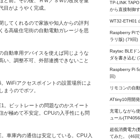
ほど前。その後、ＨＷ／ＳＷの改良を重
TP-LINK TAPO
代目がようやく完成。
から直接制御
WT32-ETH0
閉してくれるので家族や知人からの評判
くる高級住宅街の自動電動ガレージを思
Raspberry
ラリ版)
(79回)
Raytac BL
の自動車用デバイスを使えば同じような
ダを書き込む
(
高い、調整不可、外部連携できないこと
Raspberry P
回)
66。WiFiアクセスポイントの設置場所によ
リモコンの自
しまうのでボツ。
ATtiny10
LE1。ビットレートの問題なのかスイート
充電しながら使
信が極めて不安定。CPUの入手性にも問
ュール(TP4056
超低消費電力(
TE。車庫内の通信は安定している。CPU入
てみた。
(46回