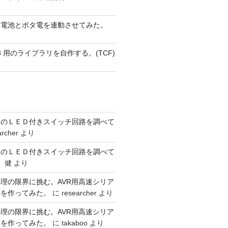
蓄電池とポタ電を連動させてみた。
 AVR8 用のライブラリを自作する。(TCF)
ーのＬＥＤ付きスイッチ回路を調べて
archer
より
ーのＬＥＤ付きスイッチ回路を調べて
 健
より
理の限界に挑む。AVR用高速シリア
リを作ってみた。
に
researcher
より
理の限界に挑む。AVR用高速シリア
リを作ってみた。
に
takaboo
より