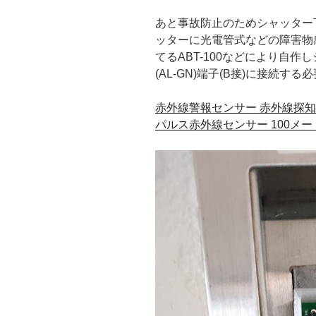
あと事故防止のためシャッター
ッターに光電管式などの障害物
てるABT-100などにより自
(AL-GN)端子(B接)に接続する
赤外線警報センサー 赤外線探知
パルス赤外線センサー 100メー