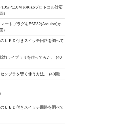
o P105/P110M のKlapプロトコル対応
回)
FiスマートプラグをESP32(Arduino)か
回)
ーのＬＥＤ付きスイッチ回路を調べて
(熱電対)ライブラリを作ってみた。
(40
アセンブラを賢く使う方法。
(40回)
稿
ーのＬＥＤ付きスイッチ回路を調べて