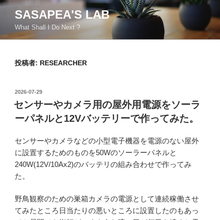
コ
SASAPEA'S LAB
ン
What Shall I Do Next ?
テ
ン
ツ
投稿者:
RESEARCHER
へ
ス
キ
投
2026-07-29
ッ
稿
センサーやカメラ用の屋外用電源をソーラ
日:
プ
ーパネルと12Vバッテリーで作ってみた。
センサーやカメラなどの小型電子機器を電源のない屋外
に設置するためのものを50Wのソーラーパネルと
240W(12V/10Ax2)のバッテリの組み合わせで作ってみ
た。
野鳥観察のための巣箱カメラの電源として連続稼働させ
てみたところ日当たりの悪いところに設置したのもあっ