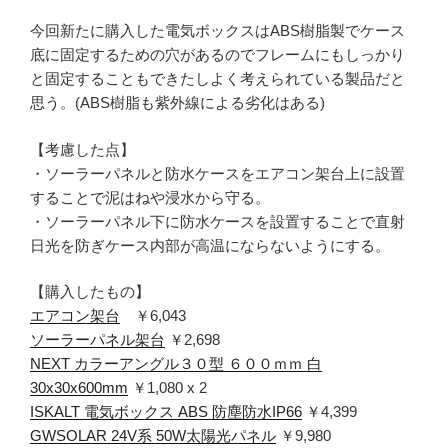
今回新たに購入した電気ボックスはABS樹脂製でケース
底に固定するための穴があるのでフレームにもしっかり
と固定することもできたしよく考えられている製品だと
思う。(ABS樹脂も紫外線による劣化はある)
【考慮した点】
・ソーラーパネルと防水ケースをエアコン架台上に設置
することで泥はねや浸水から守る。
・ソーラーパネル下に防水ケースを設置することで直射
日光を防ぎケース内部が高温にならないようにする。
【購入したもの】
エアコン架台
￥6,043
ソーラーパネル架台
￥2,698
NEXT カラーアングル３０型 ６００ｍｍ 白
30x30x600mm
￥1,080 x 2
ISKALT 電気ボックス ABS 防塵防水IP66
￥4,399
GWSOLAR 24V系 50W太陽光パネル
￥9,980