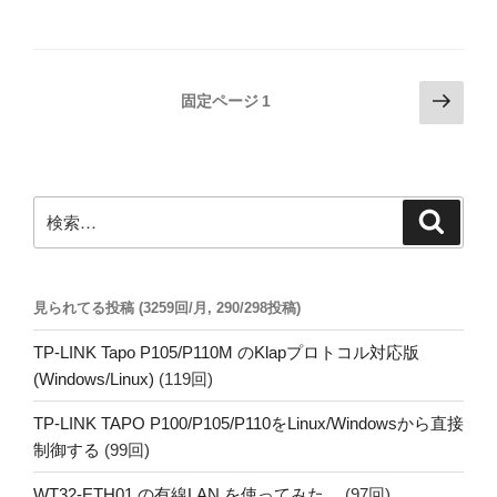
投
次
固定ページ
1
の
稿
ペ
の
ー
ペ
ジ
検
検
ー
索
索:
ジ
送
見られてる投稿 (3259回/月, 290/298投稿)
り
TP-LINK Tapo P105/P110M のKlapプロトコル対応版
(Windows/Linux)
(119回)
TP-LINK TAPO P100/P105/P110をLinux/Windowsから直接
制御する
(99回)
WT32-ETH01 の有線LAN を使ってみた。
(97回)