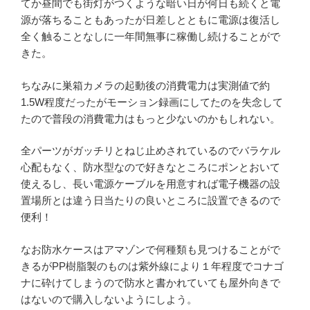
てか昼間でも街灯がつくような暗い日が何日も続くと電
源が落ちることもあったが日差しとともに電源は復活し
全く触ることなしに一年間無事に稼働し続けることがで
きた。
ちなみに巣箱カメラの起動後の消費電力は実測値で約
1.5W程度だったがモーション録画にしてたのを失念して
たので普段の消費電力はもっと少ないのかもしれない。
全パーツがガッチリとねじ止めされているのでバラケル
心配もなく、防水型なので好きなところにポンとおいて
使えるし、長い電源ケーブルを用意すれば電子機器の設
置場所とは違う日当たりの良いところに設置できるので
便利！
なお防水ケースはアマゾンで何種類も見つけることがで
きるがPP樹脂製のものは紫外線により１年程度でコナゴ
ナに砕けてしまうので防水と書かれていても屋外向きで
はないので購入しないようにしよう。