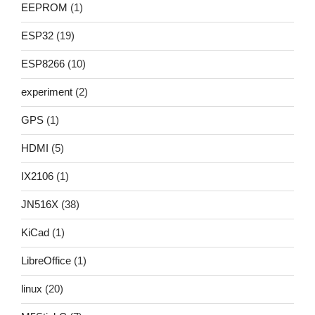
EEPROM
(1)
ESP32
(19)
ESP8266
(10)
experiment
(2)
GPS
(1)
HDMI
(5)
IX2106
(1)
JN516X
(38)
KiCad
(1)
LibreOffice
(1)
linux
(20)