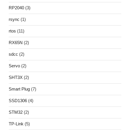
RP2040
(3)
rsync
(1)
rtos
(11)
RX65N
(2)
sdcc
(2)
Servo
(2)
SHT3X
(2)
Smart Plug
(7)
SSD1306
(4)
STM32
(2)
TP-Link
(5)