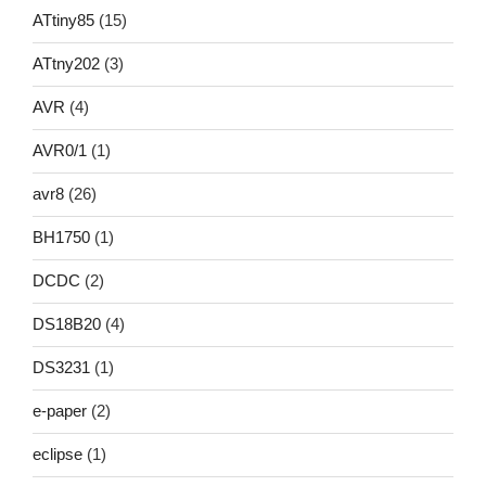
ATtiny85
(15)
ATtny202
(3)
AVR
(4)
AVR0/1
(1)
avr8
(26)
BH1750
(1)
DCDC
(2)
DS18B20
(4)
DS3231
(1)
e-paper
(2)
eclipse
(1)