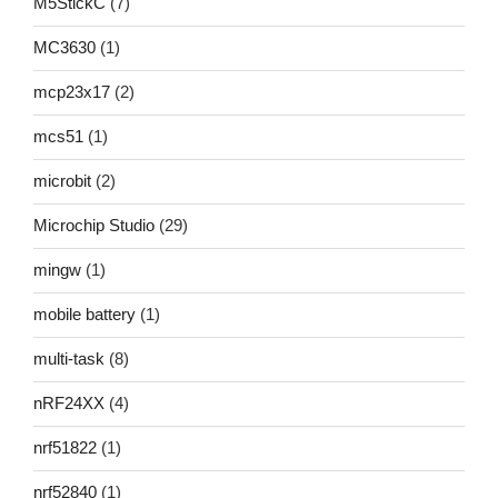
M5StickC
(7)
MC3630
(1)
mcp23x17
(2)
mcs51
(1)
microbit
(2)
Microchip Studio
(29)
mingw
(1)
mobile battery
(1)
multi-task
(8)
nRF24XX
(4)
nrf51822
(1)
nrf52840
(1)