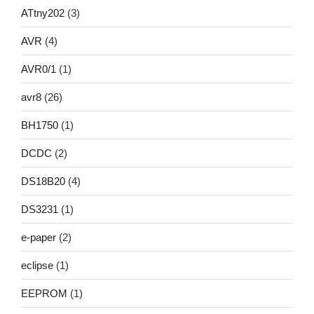
ATtny202
(3)
AVR
(4)
AVR0/1
(1)
avr8
(26)
BH1750
(1)
DCDC
(2)
DS18B20
(4)
DS3231
(1)
e-paper
(2)
eclipse
(1)
EEPROM
(1)