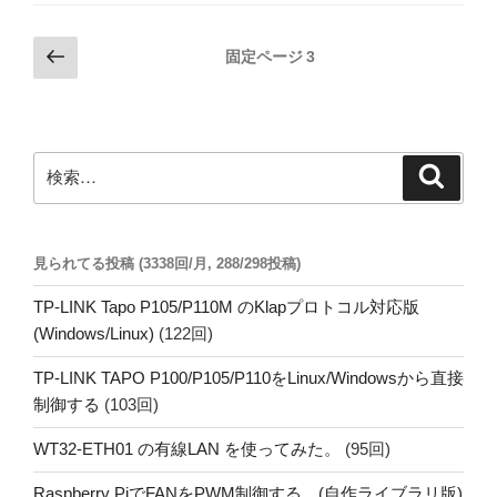
投
前
固定ページ
3
の
稿
ペ
の
ー
ペ
ジ
検
検
ー
索
索:
ジ
送
見られてる投稿 (3338回/月, 288/298投稿)
り
TP-LINK Tapo P105/P110M のKlapプロトコル対応版
(Windows/Linux)
(122回)
TP-LINK TAPO P100/P105/P110をLinux/Windowsから直接
制御する
(103回)
WT32-ETH01 の有線LAN を使ってみた。
(95回)
Raspberry PiでFANをPWM制御する。(自作ライブラリ版)