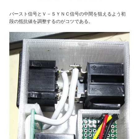
バースト信号とＶ－ＳＹＮＣ信号の中間を狙えるよう初
段の抵抗値を調整するのがコツである。