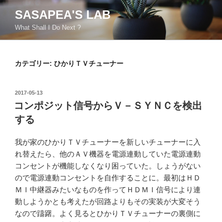
コ
SASAPEA'S LAB
ン
What Shall I Do Next ?
テ
ン
ツ
カテゴリー:
ひかりＴＶチューナー
へ
ス
キ
投
2017-05-13
ッ
稿
コンポジット信号からＶ－ＳＹＮＣを検出
日:
プ
する
我が家のひかりＴＶチューナーを新しいチューナーに入
れ替えたら、他のＡＶ機器を電源連動していた電源連動
コンセントが機能しなくなり困っていた。しょうがない
ので電源連動コンセントを自作することに。最初はＨＤ
ＭＩ中継器みたいなものを作ってＨＤＭＩ信号により連
動しようかとも考えたが回路よりもその実装が大変そう
なので躊躇。よく見るとひかりＴＶチューナーの裏側に