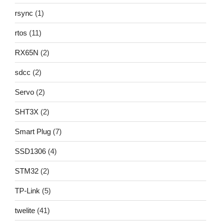
rsync
(1)
rtos
(11)
RX65N
(2)
sdcc
(2)
Servo
(2)
SHT3X
(2)
Smart Plug
(7)
SSD1306
(4)
STM32
(2)
TP-Link
(5)
twelite
(41)