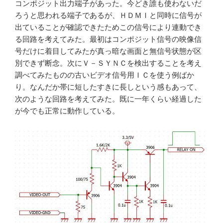
コンポジット出力端子があった。今どき誰も使わないだ
ろうと思われる端子であるが、ＨＤＭＩと同時に信号が
出ていることが確認できたためこの信号により連動でき
る回路を考えてみた。最初はコンポジット信号の映像信
号だけに着目してみたが真っ暗な画面と無信号状態が区
別できず断念。次にＶ－ＳＹＮＣを検出することを考え
調べてみたものの古いビデオ信号用ＩＣを使う例ばか
り。なんだか帯に短したすきに長しという感もあって、
次のような回路を考えてみた。既に一年くらい経過した
が今でも正常に動作している。