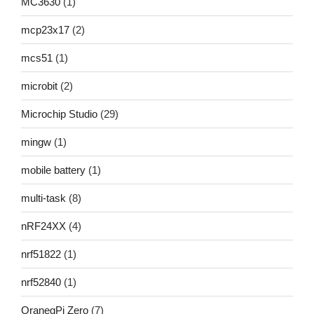
MC3630
(1)
mcp23x17
(2)
mcs51
(1)
microbit
(2)
Microchip Studio
(29)
mingw
(1)
mobile battery
(1)
multi-task
(8)
nRF24XX
(4)
nrf51822
(1)
nrf52840
(1)
OranegPi Zero
(7)