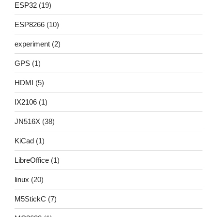
ESP32
(19)
ESP8266
(10)
experiment
(2)
GPS
(1)
HDMI
(5)
IX2106
(1)
JN516X
(38)
KiCad
(1)
LibreOffice
(1)
linux
(20)
M5StickC
(7)