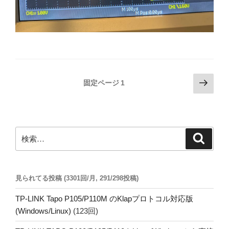
投
次
固定ページ
1
の
稿
ペ
の
ー
ペ
ジ
検
検
ー
索
索:
ジ
送
見られてる投稿 (3301回/月, 291/298投稿)
り
TP-LINK Tapo P105/P110M のKlapプロトコル対応版
(Windows/Linux)
(123回)