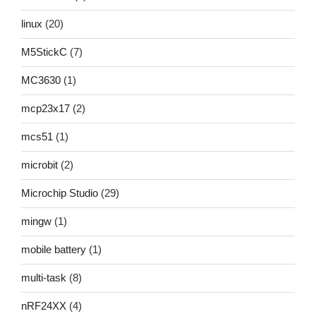
linux
(20)
M5StickC
(7)
MC3630
(1)
mcp23x17
(2)
mcs51
(1)
microbit
(2)
Microchip Studio
(29)
mingw
(1)
mobile battery
(1)
multi-task
(8)
nRF24XX
(4)