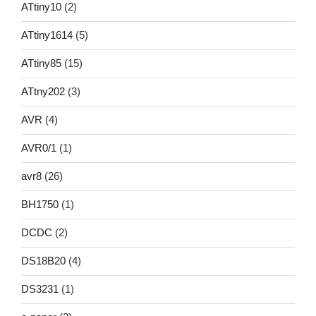
ATtiny10
(2)
ATtiny1614
(5)
ATtiny85
(15)
ATtny202
(3)
AVR
(4)
AVR0/1
(1)
avr8
(26)
BH1750
(1)
DCDC
(2)
DS18B20
(4)
DS3231
(1)