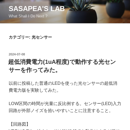
コ
SASAPEA'S LAB
ン
What Shall I Do Next ?
テ
ン
ツ
カテゴリー:
光センサー
へ
ス
キ
投
2024-07-08
ッ
稿
超低消費電力(1uA程度)で動作する光セン
日:
プ
サーを作ってみた。
以前に投稿した普通のLEDを使った光センサーの超低消
費電力版を実験してみた。
LOW区間の時間が光量に反比例する。センサー(LED)入力
回路が外部ノイズを拾いやすいことに注意すること。
【回路図】