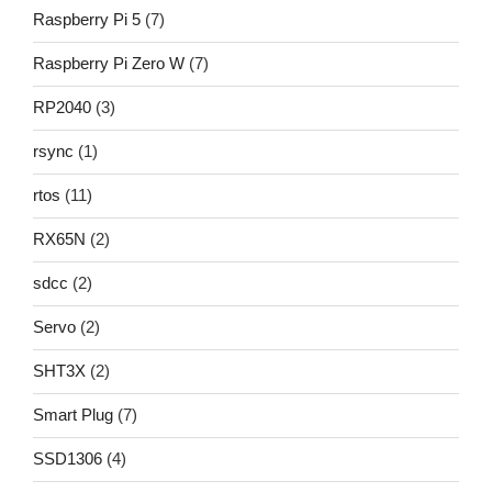
Raspberry Pi 5
(7)
Raspberry Pi Zero W
(7)
RP2040
(3)
rsync
(1)
rtos
(11)
RX65N
(2)
sdcc
(2)
Servo
(2)
SHT3X
(2)
Smart Plug
(7)
SSD1306
(4)