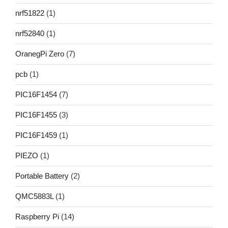
nrf51822
(1)
nrf52840
(1)
OranegPi Zero
(7)
pcb
(1)
PIC16F1454
(7)
PIC16F1455
(3)
PIC16F1459
(1)
PIEZO
(1)
Portable Battery
(2)
QMC5883L
(1)
Raspberry Pi
(14)