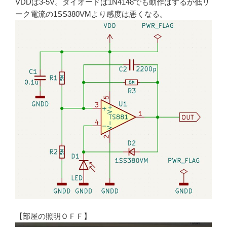
VDDは3-5V。ダイオードは1N4148でも動作はするが低リ
ーク電流の1SS380VMより感度は悪くなる。
【部屋の照明ＯＦＦ】