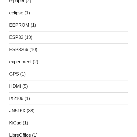
e-paper
(2)
eclipse
(1)
EEPROM
(1)
ESP32
(19)
ESP8266
(10)
experiment
(2)
GPS
(1)
HDMI
(5)
IX2106
(1)
JN516X
(38)
KiCad
(1)
LibreOffice
(1)