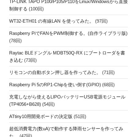
TP-LINK TAPO P100/P105/P110をLinux/Windowsから直接
制御する
(100回)
WT32-ETH01 の有線LAN を使ってみた。
(97回)
Raspberry PiでFANをPWM制御する。(自作ライブラリ版)
(78回)
Raytac BLEドングル MDBT50Q-RX にブートローダを書
き込む
(73回)
リモコンの自動ボタン押し器を作ってみた。
(71回)
Raspberry Pi 5のRP1-Chipを使い倒す(GPIO)
(68回)
充電しながら使えるLIPOバッテリーUSB電源モジュール
(TP4056+B628)
(54回)
ATtiny10用開発ボードの決定版
(51回)
超低消費電力(数uA)で動作する降雨センサーを作ってみ
た。
(47回)