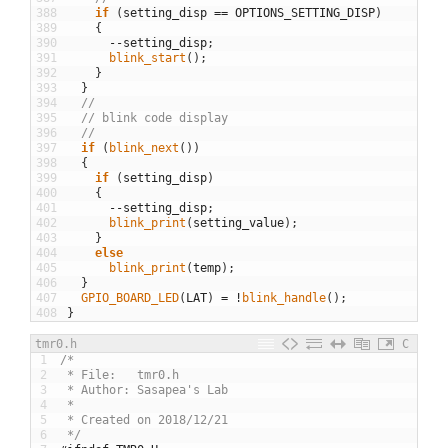
388
if
(
setting_disp
==
OPTIONS_SETTING_DISP
)
389
{
390
--
setting_disp
;
391
blink_start
(
)
;
392
}
393
}
394
//
395
// blink code display
396
//
397
if
(
blink_next
(
)
)
398
{
399
if
(
setting_disp
)
400
{
401
--
setting_disp
;
402
blink_print
(
setting_value
)
;
403
}
404
else
405
blink_print
(
temp
)
;
406
}
407
GPIO_BOARD_LED
(
LAT
)
=
!
blink_handle
(
)
;
408
}
tmr0.h
C
1
/* 
2
 * File:   tmr0.h
3
 * Author: Sasapea's Lab
4
 *
5
 * Created on 2018/12/21
6
 */