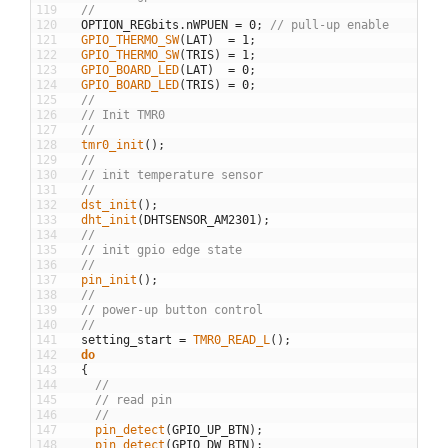
119
//
120
OPTION_REGbits
.
nWPUEN
=
0
;
// pull-up enable
121
GPIO_THERMO_SW
(
LAT
)
=
1
;
122
GPIO_THERMO_SW
(
TRIS
)
=
1
;
123
GPIO_BOARD_LED
(
LAT
)
=
0
;
124
GPIO_BOARD_LED
(
TRIS
)
=
0
;
125
//
126
// Init TMR0
127
//
128
tmr0_init
(
)
;
129
//
130
// init temperature sensor
131
//
132
dst_init
(
)
;
133
dht_init
(
DHTSENSOR_AM2301
)
;
134
//
135
// init gpio edge state
136
//
137
pin_init
(
)
;
138
//
139
// power-up button control
140
//
141
setting_start
=
TMR0_READ_L
(
)
;
142
do
143
{
144
//
145
// read pin
146
//
147
pin_detect
(
GPIO_UP_BTN
)
;
148
pin_detect
(
GPIO_DW_BTN
)
;