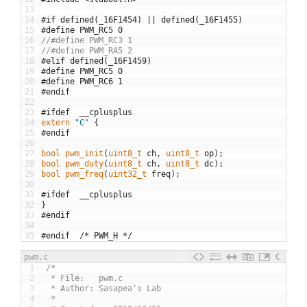
13
14
#if defined(_16F1454) || defined(_16F1455)
15
#define PWM_RC5 0
16
//#define PWM_RC3 1
17
//#define PWM_RA5 2
18
#elif defined(_16F1459)
19
#define PWM_RC5 0
20
#define PWM_RC6 1
21
#endif
22
23
#ifdef	__cplusplus
24
extern
"C"
{
25
#endif
26
27
bool
pwm_init
(
uint8_t 
ch
,
uint8_t 
op
)
;
28
bool
pwm_duty
(
uint8_t 
ch
,
uint8_t 
dc
)
;
29
bool
pwm_freq
(
uint32_t 
freq
)
;
30
31
#ifdef	__cplusplus
32
}
33
#endif
34
35
#endif	/* PWM_H */
pwm.c
C
1
/*
2
 * File:   pwm.c
3
 * Author: Sasapea's Lab
4
 *