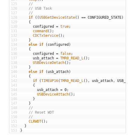
125
//
126
// USB Task
127
//
128
if
(
(
USBGetDeviceState
(
)
==
CONFIGURED_STATE
)
&&
!
129
{
130
configured
=
true
;
131
command
(
)
;
132
CDCTxService
(
)
;
133
}
134
else
if
(
configured
)
135
{
136
configured
=
false
;
137
usb_attach
=
TMR0_READ_L
(
)
;
138
USBDeviceDetach
(
)
;
139
}
140
else
if
(
usb_attach
)
141
{
142
if
(
TIMEUP16
(
TMR0_READ_L
(
)
,
usb_attach
,
USB_DETA
143
{
144
usb_attach
=
0
;
145
USBDeviceAttach
(
)
;
146
}
147
}
148
//
149
// Reset WDT
150
//
151
CLRWDT
(
)
;
152
}
153
}