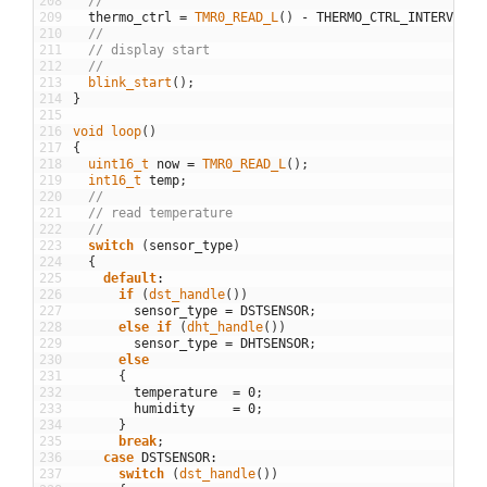
208
//
209
thermo_ctrl
=
TMR0_READ_L
(
)
-
THERMO_CTRL_INTERVAL
;
210
//
211
// display start
212
//
213
blink_start
(
)
;
214
}
215
216
void
loop
(
)
217
{
218
uint16_t 
now
=
TMR0_READ_L
(
)
;
219
int16_t 
temp
;
220
//
221
// read temperature
222
//
223
switch
(
sensor_type
)
224
{
225
default
:
226
if
(
dst_handle
(
)
)
227
sensor_type
=
DSTSENSOR
;
228
else
if
(
dht_handle
(
)
)
229
sensor_type
=
DHTSENSOR
;
230
else
231
{
232
temperature
=
0
;
233
humidity
=
0
;
234
}
235
break
;
236
case
DSTSENSOR
:
237
switch
(
dst_handle
(
)
)