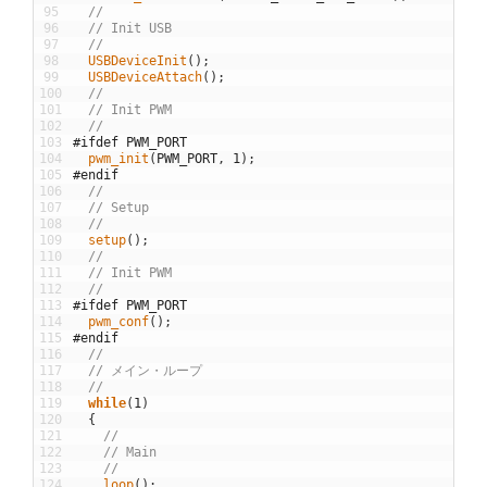
95
//
96
// Init USB
97
//
98
USBDeviceInit
(
)
;
99
USBDeviceAttach
(
)
;
100
//
101
// Init PWM
102
//
103
#ifdef PWM_PORT
104
pwm_init
(
PWM_PORT
,
1
)
;
105
#endif
106
//
107
// Setup
108
//
109
setup
(
)
;
110
//
111
// Init PWM
112
//
113
#ifdef PWM_PORT
114
pwm_conf
(
)
;
115
#endif
116
//
117
// メイン・ループ
118
//
119
while
(
1
)
120
{
121
//
122
// Main
123
//
124
loop
(
)
;