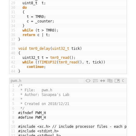
29
uint8
_
t
t
;
30
do
31
{
32
t
=
TMR0
;
33
c
=
_counter
;
34
}
35
while
(
t
>
TMR0
)
;
36
return
c
|
t
;
37
}
38
39
void
tmr0_delay
(
uint32_t 
tick
)
40
{
41
uint32
_
t
t
=
tmr0_read
(
)
;
42
while
(
!
TIMEUP32
(
tmr0_read
(
)
,
t
,
tick
)
)
43
continue
;
44
}
pwm.h
C
1
/* 
2
 * File:   pwm.h
3
 * Author: Sasapea's Lab
4
 *
5
 * Created on 2018/12/21
6
 */
7
#ifndef PWM_H
8
#define	PWM_H
9
10
#include <xc.h> // include processor files - each proce
11
#include <stdint.h>
12
#include <stdbool.h>