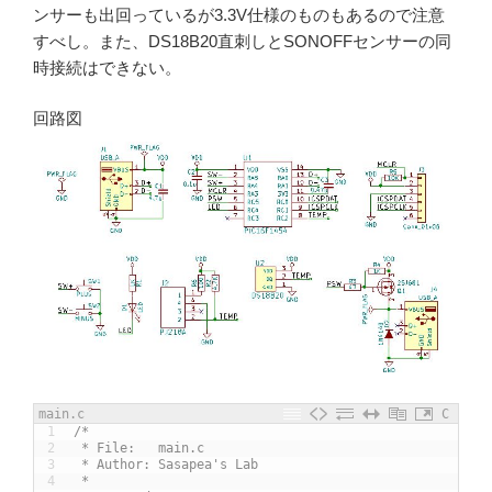
ンサーも出回っているが3.3V仕様のものもあるので注意
すべし。また、DS18B20直刺しとSONOFFセンサーの同
時接続はできない。
回路図
main.c
C
1
/* 
2
 * File:   main.c
3
 * Author: Sasapea's Lab
4
 *