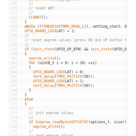
149
//
150
// reset WDT
151
//
152
CLRWDT
(
)
;
153
}
154
while
(
!
TIMEUP16
(
TMR0_READ_L
(
)
,
setting_start
,
OPTIO
155
GPIO_BOARD_LED
(
LAT
)
=
1
;
156
//
157
// reset eeprom values (press DW and UP button to re
158
//
159
if
(
!
pin_state
(
GPIO_UP_BTN
)
&&
!
pin_state
(
GPIO_DW_BT
160
{
161
eeprom_write
(
)
;
162
for
(
uint8
_
t
i
=
0
;
i
<
10
;
++
i
)
163
{
164
GPIO_BOARD_LED
(
LAT
)
=
0
;
165
tmr0_delay
(
TMR0_MS2TICK
(
50
)
)
;
166
GPIO_BOARD_LED
(
LAT
)
=
1
;
167
tmr0_delay
(
TMR0_MS2TICK
(
50
)
)
;
168
}
169
}
170
else
171
{
172
//
173
// init eeprom values
174
//
175
if
(
eeprom_readByte
(
OFFSETOF
(
options_t
,
size
)
)
!=
176
eeprom_write
(
)
;
177
//
178
// read eeprom values