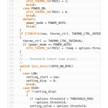
268
GPIO_THERMO_SW
(
TRIS
)
=
1
;
269
break
;
270
case
POWER_ON
:
271
GPIO_THERMO_SW
(
TRIS
)
=
0
;
272
break
;
273
default
:
274
power_mode
=
POWER_AUTO
;
275
break
;
276
}
277
if
(
TIMEUP16
(
now
,
thermo_ctrl
,
THERMO_CTRL_INTERVAL
)
278
{
279
thermo_ctrl
+=
THERMO_CTRL_INTERVAL
;
280
if
(
power_mode
==
POWER_AUTO
)
281
GPIO_THERMO_SW
(
TRIS
)
=
(
temp
<
options
.
threshold
282
}
283
//
284
// -- threshold (short time press)
285
//
286
switch
(
pin_detect
(
GPIO_DW_BTN
)
)
287
{
288
case
LOW
:
289
setting_start
=
now
;
290
setting_disp
=
0
;
291
break
;
292
case
HIGH
:
293
if
(
!
setting_disp
)
294
{
295
if
(
options
.
threshold
>
THRESHOLD_MIN
)
296
--
options
.
threshold
;
297
setting_value
=
options
.
threshold
;