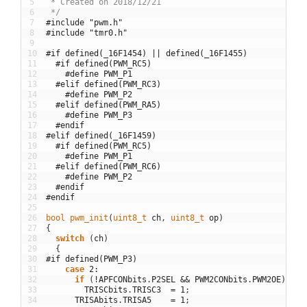
5
 * Created on 2018/12/21
6
 */
7
#include "pwm.h"
8
#include "tmr0.h"
9
10
#if defined(_16F1454) || defined(_16F1455)
11
#if defined(PWM_RC5)
12
#define PWM_P1
13
#elif defined(PWM_RC3)
14
#define PWM_P2
15
#elif defined(PWM_RA5)
16
#define PWM_P3
17
#endif
18
#elif defined(_16F1459)
19
#if defined(PWM_RC5)
20
#define PWM_P1
21
#elif defined(PWM_RC6)
22
#define PWM_P2
23
#endif
24
#endif
25
26
bool
pwm_init
(
uint8_t 
ch
,
uint8_t 
op
)
27
{
28
switch
(
ch
)
29
{
30
#if defined(PWM_P3)
31
case
2
:
32
if
(
!
APFCONbits
.
P2SEL
&&
PWM2CONbits
.
PWM2OE
)
33
TRISCbits
.
TRISC3
=
1
;
34
TRISAbits
.
TRISA5
=
1
;