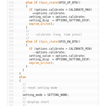
358
else
if
(
!
pin_state
(
GPIO_UP_BTN
)
)
359
{
360
if
(
options
.
calibrate
<
CALIBRATE_MAX
)
361
++
options
.
calibrate
;
362
setting_value
=
options
.
calibrate
;
363
setting_disp
=
OPTIONS_SETTING_DISP
;
364
eeprom_write
(
)
;
365
}
366
//
367
// -- calibrate (long  time press)
368
//
369
else
if
(
!
pin_state
(
GPIO_DW_BTN
)
)
370
{
371
if
(
options
.
calibrate
>
CALIBRATE_MIN
)
372
--
options
.
calibrate
;
373
setting_value
=
options
.
calibrate
;
374
setting_disp
=
OPTIONS_SETTING_DISP
;
375
eeprom_write
(
)
;
376
}
377
}
378
}
379
else
380
{
381
//
382
// reset setting mode
383
//
384
setting_mode
=
SETTING_NONE
;
385
//
386
// display start
387
//