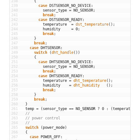
238
{
239
case
DSTSENSOR_NO_DEVICE
:
240
sensor_type
=
NO_SENSOR
;
241
break
;
242
case
DSTSENSOR_READY
:
243
temperature
=
dst_temperature
(
)
;
244
humidity
=
0
;
245
break
;
246
}
247
break
;
248
case
DHTSENSOR
:
249
switch
(
dht_handle
(
)
)
250
{
251
case
DHTSENSOR_NO_DEVICE
:
252
sensor_type
=
NO_SENSOR
;
253
break
;
254
case
DHTSENSOR_READY
:
255
temperature
=
dht_temperature
(
)
;
256
humidity
=
dht_humidity
(
)
;
257
break
;
258
}
259
break
;
260
}
261
temp
=
(
sensor_type
==
NO
_
SENSOR
?
0
:
(
temperature
262
//
263
// power control
264
//
265
switch
(
power_mode
)
266
{
267
case
POWER_OFF
: