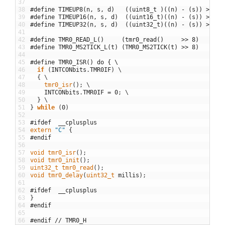
37
38
#define TIMEUP8(n, s, d)   ((uint8_t )((n) - (s)) >= (d
39
#define TIMEUP16(n, s, d)  ((uint16_t)((n) - (s)) >= (d
40
#define TIMEUP32(n, s, d)  ((uint32_t)((n) - (s)) >= (d
41
42
#define TMR0_READ_L()     (tmr0_read()     >> 8)
43
#define TMR0_MS2TICK_L(t) (TMR0_MS2TICK(t) >> 8)
44
45
#define TMR0_ISR() do { \
46
if
(
INTCONbits
.
TMR0IF
)
\
47
{
\
48
tmr0_isr
(
)
;
\
49
INTCONbits
.
TMR0IF
=
0
;
\
50
}
\
51
}
while
(
0
)
52
53
#ifdef	__cplusplus
54
extern
"C"
{
55
#endif
56
57
void
tmr0_isr
(
)
;
58
void
tmr0_init
(
)
;
59
uint32_t 
tmr0_read
(
)
;
60
void
tmr0_delay
(
uint32_t 
millis
)
;
61
62
#ifdef	__cplusplus
63
}
64
#endif
65
66
#endif // TMR0_H