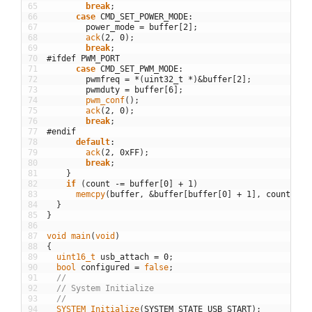
65
break
;
66
case
CMD_SET_POWER_MODE
:
67
power_mode
=
buffer
[
2
]
;
68
ack
(
2
,
0
)
;
69
break
;
70
#ifdef PWM_PORT
71
case
CMD_SET_PWM_MODE
:
72
pwmfreq
=
*
(
uint32_t
*
)
&
buffer
[
2
]
;
73
pwmduty
=
buffer
[
6
]
;
74
pwm_conf
(
)
;
75
ack
(
2
,
0
)
;
76
break
;
77
#endif
78
default
:
79
ack
(
2
,
0xFF
)
;
80
break
;
81
}
82
if
(
count
-=
buffer
[
0
]
+
1
)
83
memcpy
(
buffer
,
&
buffer
[
buffer
[
0
]
+
1
]
,
count
)
;
84
}
85
}
86
87
void
main
(
void
)
88
{
89
uint16_t 
usb_attach
=
0
;
90
bool
configured
=
false
;
91
//
92
// System Initialize
93
//
94
SYSTEM_Initialize
(
SYSTEM_STATE_USB_START
)
;