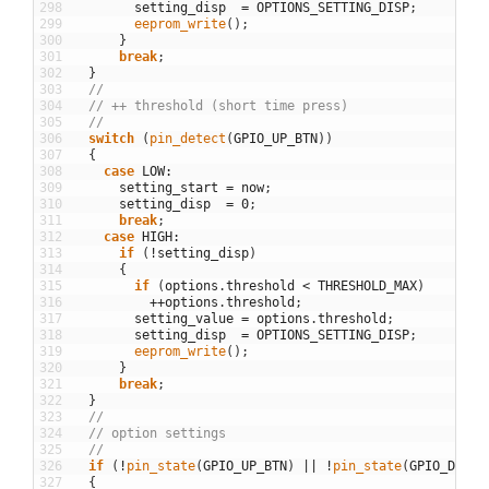
298
setting_disp
=
OPTIONS_SETTING_DISP
;
299
eeprom_write
(
)
;
300
}
301
break
;
302
}
303
//
304
// ++ threshold (short time press)
305
//
306
switch
(
pin_detect
(
GPIO_UP_BTN
)
)
307
{
308
case
LOW
:
309
setting_start
=
now
;
310
setting_disp
=
0
;
311
break
;
312
case
HIGH
:
313
if
(
!
setting_disp
)
314
{
315
if
(
options
.
threshold
<
THRESHOLD_MAX
)
316
++
options
.
threshold
;
317
setting_value
=
options
.
threshold
;
318
setting_disp
=
OPTIONS_SETTING_DISP
;
319
eeprom_write
(
)
;
320
}
321
break
;
322
}
323
//
324
// option settings
325
//
326
if
(
!
pin_state
(
GPIO_UP_BTN
)
||
!
pin_state
(
GPIO_DW_BT
327
{