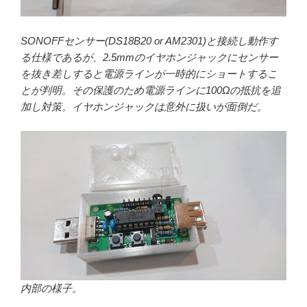
SONOFFセンサー(DS18B20 or AM2301)と接続し動作す
る仕様であるが、2.5mmのイヤホンジャックにセンサー
を抜き差しすると電源ラインが一時的にショートするこ
とが判明。その保護のため電源ラインに100Ωの抵抗を追
加し対策。
イヤホンジャック
は意外に扱いが面倒だ。
内部の様子。