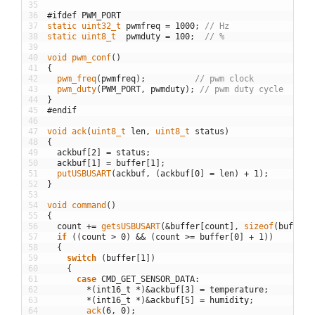
35
36
#ifdef PWM_PORT
37
static
uint32_t 
pwmfreq
=
1000
;
// Hz
38
static
uint8_t  
pwmduty
=
100
;
// %
39
40
void
pwm_conf
(
)
41
{
42
pwm_freq
(
pwmfreq
)
;
// pwm clock
43
pwm_duty
(
PWM_PORT
,
pwmduty
)
;
// pwm duty cycle
44
}
45
#endif
46
47
void
ack
(
uint8_t 
len
,
uint8_t 
status
)
48
{
49
ackbuf
[
2
]
=
status
;
50
ackbuf
[
1
]
=
buffer
[
1
]
;
51
putUSBUSART
(
ackbuf
,
(
ackbuf
[
0
]
=
len
)
+
1
)
;
52
}
53
54
void
command
(
)
55
{
56
count
+=
getsUSBUSART
(
&
buffer
[
count
]
,
sizeof
(
buffer
)
57
if
(
(
count
>
0
)
&&
(
count
>=
buffer
[
0
]
+
1
)
)
58
{
59
switch
(
buffer
[
1
]
)
60
{
61
case
CMD_GET_SENSOR_DATA
:
62
*
(
int16_t
*
)
&
ackbuf
[
3
]
=
temperature
;
63
*
(
int16_t
*
)
&
ackbuf
[
5
]
=
humidity
;
64
ack
(
6
,
0
)
;