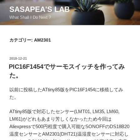
コ
SASAPEA'S LAB
ン
What Shall I Do Next ?
テ
ン
ツ
カテゴリー:
AM2301
へ
ス
キ
投
2018-12-21
ッ
稿
PIC16F1454でサーモスイッチを作ってみ
日:
プ
た。
以前に投稿したATtiny85版をPIC16F1454に移殖してみ
た。
ATtiny85版で対応したセンサー(LMT01, LM35, LM60,
LM61)がどれもあまり芳しくなかったため今回は
Aliexpressで500円程度で購入可能なSONOFFのDS18B20
温度センサーとAM2301(DHT21)温湿度センサーに対応し