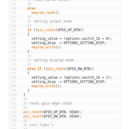
179
//
180
else
181
eeprom_read
(
)
;
182
//
183
// setting output mode
184
//
185
if
(
!
pin_state
(
GPIO_UP_BTN
)
)
186
{
187
setting_value
=
(
options
.
switch_1b
=
0
)
;
188
setting_disp
=
OPTIONS_SETTING_DISP
;
189
eeprom_write
(
)
;
190
}
191
//
192
// setting display mode
193
//
194
else
if
(
!
pin_state
(
GPIO_DW_BTN
)
)
195
{
196
setting_value
=
(
options
.
switch_1b
=
1
)
;
197
setting_disp
=
OPTIONS_SETTING_DISP
;
198
eeprom_write
(
)
;
199
}
200
}
201
//
202
// reset gpio edge state
203
//
204
pin_reset
(
GPIO_UP_BTN
,
HIGH
)
;
205
pin_reset
(
GPIO_DW_BTN
,
HIGH
)
;
206
//
207
// init timer's