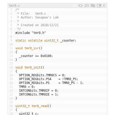
tmr0.c
C
1
/*
2
 * File:   tmr0.c
3
 * Author: Sasapea's Lab
4
 *
5
 * Created on 2018/12/21
6
 */
7
#include "tmr0.h"
8
9
static
volatile
uint32_t 
_counter
;
10
11
void
tmr0_isr
(
)
12
{
13
_counter
+=
0x0100
;
14
}
15
16
void
tmr0_init
(
)
17
{
18
OPTION_REGbits
.
TMR0CS
=
0
;
19
OPTION_REGbits
.
PSA
=
!
TMR0_PS
;
20
OPTION_REGbits
.
PS
=
TMR0_PS
-
1
;
21
TMR0
=
0
;
22
INTCONbits
.
TMR0IF
=
0
;
23
INTCONbits
.
TMR0IE
=
1
;
24
}
25
26
uint32_t 
tmr0_read
(
)
27
{
28
uint32
_
t
c
;