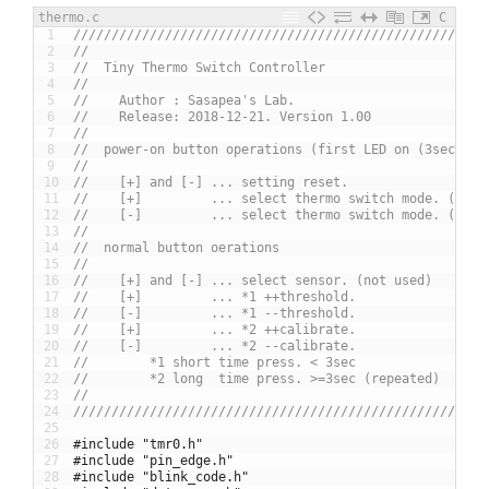
thermo.c
C
1
//////////////////////////////////////////////////////
2
//                                                    
3
//  Tiny Thermo Switch Controller                     
4
//                                                    
5
//    Author : Sasapea's Lab.                         
6
//    Release: 2018-12-21. Version 1.00               
7
//                                                    
8
//  power-on button operations (first LED on (3sec) op
9
//                                                    
10
//    [+] and [-] ... setting reset.                  
11
//    [+]         ... select thermo switch mode. (0=no
12
//    [-]         ... select thermo switch mode. (1=no
13
//                                                    
14
//  normal button oerations                           
15
//                                                    
16
//    [+] and [-] ... select sensor. (not used)       
17
//    [+]         ... *1 ++threshold.                 
18
//    [-]         ... *1 --threshold.                 
19
//    [+]         ... *2 ++calibrate.                 
20
//    [-]         ... *2 --calibrate.                 
21
//        *1 short time press. < 3sec                 
22
//        *2 long  time press. >=3sec (repeated)      
23
//                                                    
24
//////////////////////////////////////////////////////
25
26
#include "tmr0.h"
27
#include "pin_edge.h"
28
#include "blink_code.h"