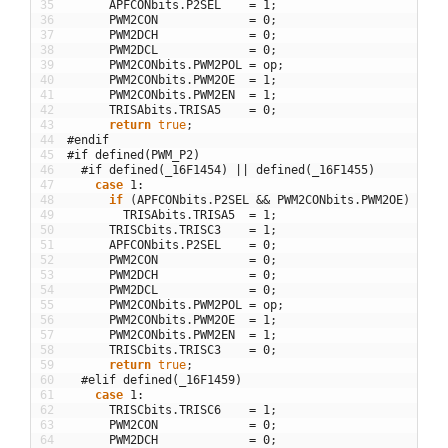
35
APFCONbits
.
P2SEL
=
1
;
36
PWM2CON
=
0
;
37
PWM2DCH
=
0
;
38
PWM2DCL
=
0
;
39
PWM2CONbits
.
PWM2POL
=
op
;
40
PWM2CONbits
.
PWM2OE
=
1
;
41
PWM2CONbits
.
PWM2EN
=
1
;
42
TRISAbits
.
TRISA5
=
0
;
43
return
true
;
44
#endif
45
#if defined(PWM_P2)
46
#if defined(_16F1454) || defined(_16F1455)
47
case
1
:
48
if
(
APFCONbits
.
P2SEL
&&
PWM2CONbits
.
PWM2OE
)
49
TRISAbits
.
TRISA5
=
1
;
50
TRISCbits
.
TRISC3
=
1
;
51
APFCONbits
.
P2SEL
=
0
;
52
PWM2CON
=
0
;
53
PWM2DCH
=
0
;
54
PWM2DCL
=
0
;
55
PWM2CONbits
.
PWM2POL
=
op
;
56
PWM2CONbits
.
PWM2OE
=
1
;
57
PWM2CONbits
.
PWM2EN
=
1
;
58
TRISCbits
.
TRISC3
=
0
;
59
return
true
;
60
#elif defined(_16F1459)
61
case
1
:
62
TRISCbits
.
TRISC6
=
1
;
63
PWM2CON
=
0
;
64
PWM2DCH
=
0
;