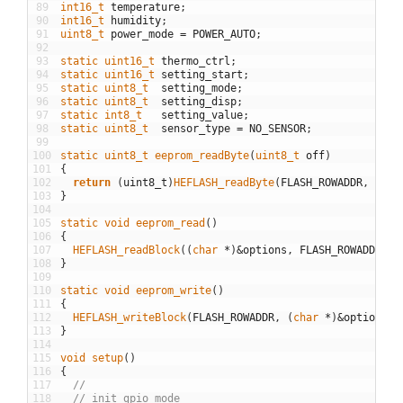
89
int16_t 
temperature
;
90
int16_t 
humidity
;
91
uint8_t 
power_mode
=
POWER_AUTO
;
92
93
static
uint16_t 
thermo_ctrl
;
94
static
uint16_t 
setting_start
;
95
static
uint8_t  
setting_mode
;
96
static
uint8_t  
setting_disp
;
97
static
int8_t   
setting_value
;
98
static
uint8_t  
sensor_type
=
NO_SENSOR
;
99
100
static
uint8_t 
eeprom_readByte
(
uint8_t 
off
)
101
{
102
return
(
uint8_t
)
HEFLASH_readByte
(
FLASH_ROWADDR
,
off
)
103
}
104
105
static
void
eeprom_read
(
)
106
{
107
HEFLASH_readBlock
(
(
char
*
)
&
options
,
FLASH_ROWADDR
,
s
108
}
109
110
static
void
eeprom_write
(
)
111
{
112
HEFLASH_writeBlock
(
FLASH_ROWADDR
,
(
char
*
)
&
options
,
113
}
114
115
void
setup
(
)
116
{
117
//
118
// init gpio mode