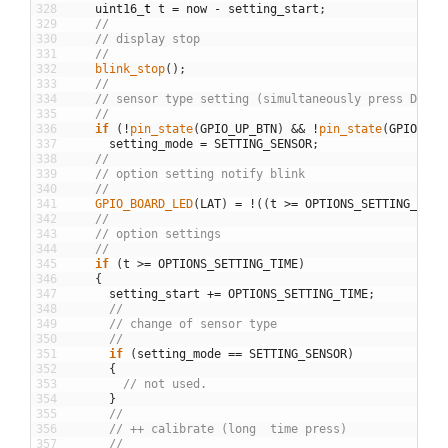
328
uint16
_
t
t
=
now
-
setting_start
;
329
//
330
// display stop
331
//
332
blink_stop
(
)
;
333
//
334
// sensor type setting (simultaneously press DW an
335
//
336
if
(
!
pin_state
(
GPIO_UP_BTN
)
&&
!
pin_state
(
GPIO_DW_
337
setting_mode
=
SETTING_SENSOR
;
338
//
339
// option setting notify blink
340
//
341
GPIO_BOARD_LED
(
LAT
)
=
!
(
(
t
>=
OPTIONS_SETTING_TIME
342
//
343
// option settings
344
//
345
if
(
t
>=
OPTIONS_SETTING_TIME
)
346
{
347
setting_start
+=
OPTIONS_SETTING_TIME
;
348
//
349
// change of sensor type
350
//
351
if
(
setting_mode
==
SETTING_SENSOR
)
352
{
353
// not used.
354
}
355
//
356
// ++ calibrate (long  time press)
357
//