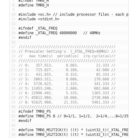
7
#ifndef TMR0_H
8
#define TMR0_H
9
10
#include <xc.h> // include processor files - each proce
11
#include <stdint.h>
12
13
#ifndef _XTAL_FREQ
14
#define _XTAL_FREQ 48000000   // 48MHz
15
#endif
16
17
/////////////////////////////////////////////
18
// Prescaler Setting's  (_XTAL_FREQ=48MHz) //
19
//   max time(s)  period(us)  irq-cycle(us)//
20
/////////////////////////////////////////////
21
// 0:   357.913,      0.083,        21.333 //
22
// 1:   715.827,      0.166,        42.666 //
23
// 2:   431.655,      0.333,        85.333 //
24
// 3:  2863.311,      0.666,       170.666 //
25
// 4:  5726.623,      1.333,       341.333 //
26
// 5: 11453.246,      2.666,       682.666 //
27
// 6: 22906.492,      5.333,      1365.333 //
28
// 7: 45812.984,     10.666,      2730.666 //
29
// 8: 91625.968,     21.333,      5461.333 //
30
/////////////////////////////////////////////
31
#ifndef TMR0_PS
32
#define TMR0_PS 8 // 0=1/1, 1=1/2,  2=1/4,...8=1/256
33
#endif
34
35
#define TMR0_MS2TICK(t) ((t) * (uint32_t)(_XTAL_FREQ / 
36
#define TMR0_US2TICK(t) ((t) * (uint32_t)(_XTAL_FREQ / 