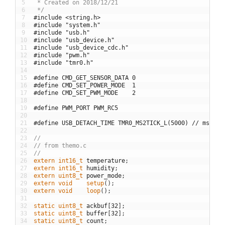
5
 * Created on 2018/12/21
6
 */
7
#include <string.h>
8
#include "system.h"
9
#include "usb.h"
10
#include "usb_device.h"
11
#include "usb_device_cdc.h"
12
#include "pwm.h"
13
#include "tmr0.h"
14
15
#define CMD_GET_SENSOR_DATA 0
16
#define CMD_SET_POWER_MODE  1
17
#define CMD_SET_PWM_MODE    2
18
19
#define PWM_PORT PWM_RC5
20
21
#define USB_DETACH_TIME TMR0_MS2TICK_L(5000) // ms
22
23
//
24
// from themo.c
25
//
26
extern
int16_t 
temperature
;
27
extern
int16_t 
humidity
;
28
extern
uint8_t 
power_mode
;
29
extern
void
setup
(
)
;
30
extern
void
loop
(
)
;
31
32
static
uint8_t 
ackbuf
[
32
]
;
33
static
uint8_t 
buffer
[
32
]
;
34
static
uint8_t 
count
;