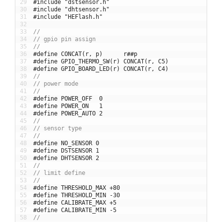
29
#include "dstsensor.h"
30
#include "dhtsensor.h"
31
#include "HEFlash.h"
32
33
//
34
// gpio pin assign
35
//
36
#define CONCAT(r, p)      r##p
37
#define GPIO_THERMO_SW(r) CONCAT(r, C5)
38
#define GPIO_BOARD_LED(r) CONCAT(r, C4)
39
//
40
// power mode
41
//
42
#define POWER_OFF  0
43
#define POWER_ON   1
44
#define POWER_AUTO 2
45
//
46
// sensor type
47
//
48
#define NO_SENSOR 0
49
#define DSTSENSOR 1
50
#define DHTSENSOR 2
51
//
52
// limit define
53
//
54
#define THRESHOLD_MAX +80
55
#define THRESHOLD_MIN -30
56
#define CALIBRATE_MAX +5
57
#define CALIBRATE_MIN -5
58
//