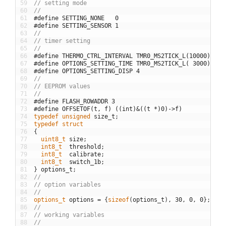
59
// setting mode
60
//
61
#define SETTING_NONE   0
62
#define SETTING_SENSOR 1
63
//
64
// timer setting
65
//
66
#define THERMO_CTRL_INTERVAL TMR0_MS2TICK_L(10000) // 
67
#define OPTIONS_SETTING_TIME TMR0_MS2TICK_L( 3000) // 
68
#define OPTIONS_SETTING_DISP 4
69
//
70
// EEPROM values
71
//
72
#define FLASH_ROWADDR 3
73
#define OFFSETOF(t, f) ((int)&((t *)0)->f)
74
typedef
unsigned
size_t
;
75
typedef
struct
76
{
77
uint8_t 
size
;
78
int8_t  
threshold
;
79
int8_t  
calibrate
;
80
int8_t  
switch_1b
;
81
}
options_t
;
82
//
83
// option variables
84
//
85
options_t 
options
=
{
sizeof
(
options_t
)
,
30
,
0
,
0
}
;
86
//
87
// working variables
88
//