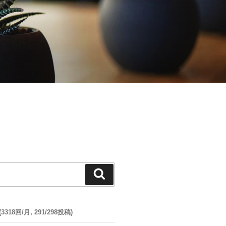
検
索
18回/月, 291/298投稿)