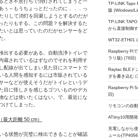
るとき不意打ちで消灯されてしまうと一
TP-LINK Tap
あぅ～もうちょっとだったのに．．．っ
版 (Windows/Li
すったりして消灯を回避しようとするのだが
TP-LINK TAPO
ったりもする。この問題？を解決するた
から直接制御
たいとは思っていたのだがセンサーをど
た。
WT32-ETH0
Raspberry
検出する必要がある。自動洗浄トイレで
ラリ版)
(78回)
内蔵されているはずなのでそれを利用す
し配線が出てしまい見た目にスマートで
Raytac BL
いる人間を感知するには市販されている
ダを書き込む
(
サーなどが使えそうだがトイレというデ
Raspberry P
た目に怪しさを感じるゴツいものやデカ
回)
物などは使いたくはない。で、最近にな
つけてしまった。
リモコンの自
ATtiny10
最大距離 50 cm）
充電しながら使
いる状態が完璧に検出できることが確認
ュール(TP4056