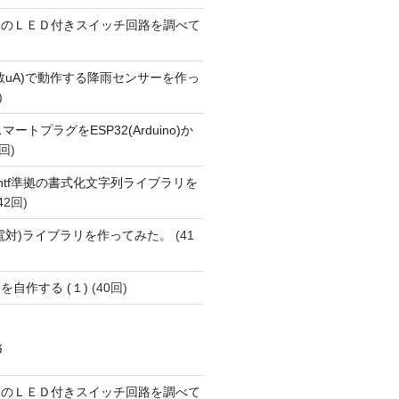
ーのＬＥＤ付きスイッチ回路を調べて
数uA)で動作する降雨センサーを作っ
)
FiスマートプラグをESP32(Arduino)か
回)
printf準拠の書式化文字列ライブラリを
42回)
(熱電対)ライブラリを作ってみた。
(41
を自作する (１)
(40回)
稿
ーのＬＥＤ付きスイッチ回路を調べて