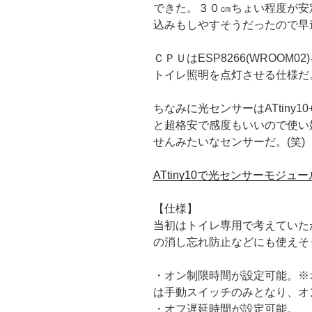
できた。３０㎝ちょい程度が安
込みもしやすそうだったので早
ＣＰＵはESP8266(WROOM0
トイレ照明を点灯させる仕様だ
ちなみに光センサーはATtiny
と超格安で感度もいいので使い
せんみたいなセンサーだ。(笑)
ATtiny10で光センサーモジ
【仕様】
当初はトイレ専用で考えていた
の消し忘れ防止などにも使えそ
・オン制限時間が設定可能。※
は手動スイッチのみとなり、オ
・オフ遅延時間が設定可能。