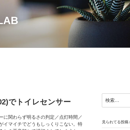
LAB
検
OM02)でトイレセンサー
索:
ーに関わらず明るさの判定／点灯時間／
見られてる投稿 (33
がイマイチでどうもしっくりこない。特