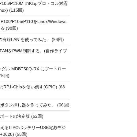
o P105/P110M のKlapプロトコル対応
nux)
(115回)
 P100/P105/P110をLinux/Windows
する
(98回)
1 の有線LAN を使ってみた。
(94回)
 PiでFANをPWM制御する。(自作ライブ
Eドングル MDBT50Q-RX にブートロー
75回)
i 5のRP1-Chipを使い倒す(GPIO)
(68
動ボタン押し器を作ってみた。
(66回)
用開発ボードの決定版
(62回)
えるLIPOバッテリーUSB電源モジ
+B628)
(55回)