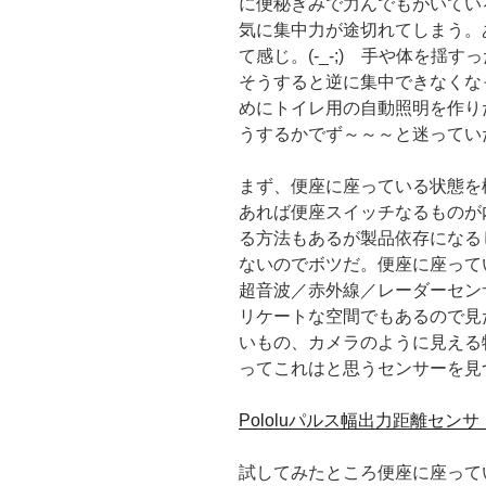
に便秘ぎみで力んでもがいてい
気に集中力が途切れてしまう。
て感じ。(-_-;) 手や体を揺
そうすると逆に集中できなくな
めにトイレ用の自動照明を作り
うするかでず～～～と迷ってい
まず、便座に座っている状態を
あれば便座スイッチなるものが
る方法もあるが製品依存になる
ないのでボツだ。便座に座って
超音波／赤外線／レーダーセン
リケートな空間でもあるので見
いもの、カメラのように見える
ってこれはと思うセンサーを見
Pololuパルス幅出力距離センサ（
試してみたところ便座に座って