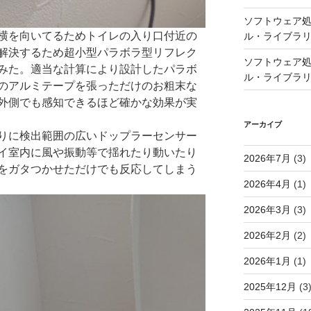
ソフトウェア処
横を向いてるためトイレの入り口付近の
ル・ライブラ
解決するため超小型パラボラ型リフレク
ソフトウェア処
みた。適当な計算により設計したパラボ
ル・ライブラ
のアルミテープを張っただけのお粗末な
外側でも感知できるほど確かな効果が実
アーカイブ
りに検出範囲の広いドップラーセンサー
イ室内に風や振動等で揺れたり動いたり
2026年7月
(3)
をガタつかせただけでも反応してしまう
2026年4月
(1)
2026年3月
(3)
2026年2月
(2)
2026年1月
(1)
2025年12月
(3