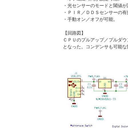
・光センサーのモードと閾値が
・ＰＩＲ／ＤＤＳセンサーの有
・手動オン／オフが可能。
【回路図】
ＣＰＵのプルアップ／プルダウ
となった。コンデンサも可能な