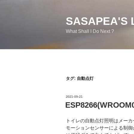
コ
ン
テ
SASAPEA'S 
ン
What Shall I Do Next ?
ツ
へ
ス
キ
ッ
プ
タグ:
自動点灯
投
2021-09-21
稿
ESP8266(WRO
日:
トイレの自動点灯照明はメーカ
モーションセンサーによる制御