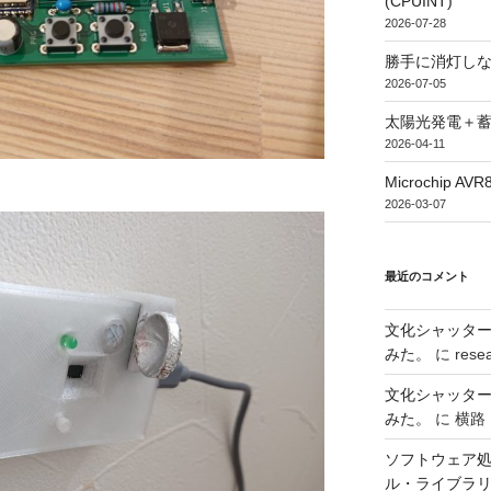
(CPUINT)
2026-07-28
勝手に消灯し
2026-07-05
太陽光発電＋
2026-04-11
Microchip
2026-03-07
最近のコメント
文化シャッタ
みた。
に
rese
文化シャッタ
みた。
に
横路
ソフトウェア処
ル・ライブラ