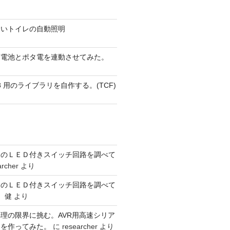
ないトイレの自動照明
蓄電池とポタ電を連動させてみた。
 AVR8 用のライブラリを自作する。(TCF)
ーのＬＥＤ付きスイッチ回路を調べて
archer
より
ーのＬＥＤ付きスイッチ回路を調べて
 健
より
理の限界に挑む。AVR用高速シリア
リを作ってみた。
に
researcher
より