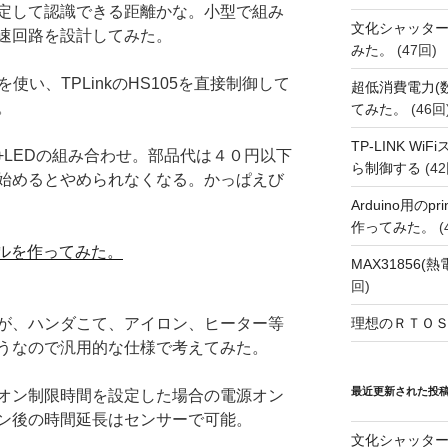
定して認識できる距離かな。小型で組み
文化シャッタ
速回路を設計してみた。
みた。
(47回)
2)を使い、TPLinkのHS105を直接制御して
超低消費電力(
。
てみた。
(46回
TP-LINK Wi
10+LEDの組み合わせ。部品代は４０円以下
ら制御する
(42
始めるとやめられなくなる。かっぱえび
Arduino用の
作ってみた。
(
ュールを作ってみた。
MAX31856
回)
理想のＲＴＯＳ
が、ハンダこて、アイロン、ヒーター等
うなので汎用的な仕様で考えてみた。
最近更新された投
オン制限時間を設定した場合の電源オン
ン後の時間延長はセンサーで可能。
文化シャッタ