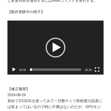
し変更内容を適用するにはresetコマンドを実行する。
【動作実験中の様子】
動
画
プ
レ
ー
ヤ
ー
00:00
00:30
【修正履歴】
2024-08-26
初めてDS3231を使ってみて一日数十ミリ秒程度の誤差に
は収まってはいるので特に不満はないのだが、GPSモジ