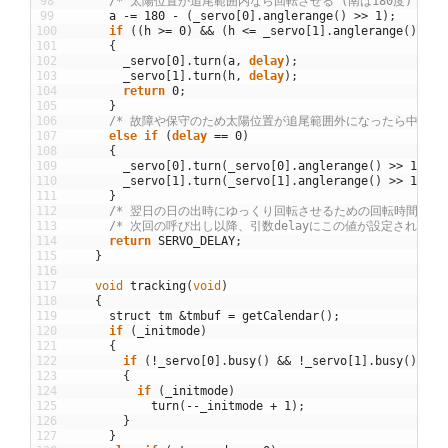
98
/* 太陽位置が追尾範囲内なら回転させる (南は180度) */
99
a
-=
180
-
(
_servo
[
0
]
.
anglerange
(
)
>>
1
)
;
100
if
(
(
h
>=
0
)
&&
(
h
<=
_servo
[
1
]
.
anglerange
(
)
)
&&
101
{
102
_servo
[
0
]
.
turn
(
a
,
delay
)
;
103
_servo
[
1
]
.
turn
(
h
,
delay
)
;
104
return
0
;
105
}
106
/* 故障や保守のため太陽位置が追尾範囲外になったら中立位置
107
else
if
(
delay
==
0
)
108
{
109
_servo
[
0
]
.
turn
(
_servo
[
0
]
.
anglerange
(
)
>>
1
,
SE
110
_servo
[
1
]
.
turn
(
_servo
[
1
]
.
anglerange
(
)
>>
1
,
SE
111
}
112
/* 翌日の日の出時にゆっくり回転させるための回転時間(ミリ
113
/* 次回の呼び出し以降、引数delayにこの値が設定される *
114
return
SERVO_DELAY
;
115
}
116
117
void
tracking
(
void
)
118
{
119
struct
tm
&
tmbuf
=
getCalendar
(
)
;
120
if
(
_initmode
)
121
{
122
if
(
!
_servo
[
0
]
.
busy
(
)
&&
!
_servo
[
1
]
.
busy
(
)
)
123
{
124
if
(
_initmode
)
125
turn
(
--
_initmode
+
1
)
;
126
}
127
}