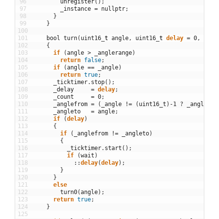
96
unregister
(
)
;
97
_instance
=
nullptr
;
98
}
99
}
100
101
bool
turn
(
uint16
_
t
angle
,
uint16
_
t
delay
=
0
,
bool
102
{
103
if
(
angle
>
_anglerange
)
104
return
false
;
105
if
(
angle
==
_angle
)
106
return
true
;
107
_ticktimer
.
stop
(
)
;
108
_delay
=
delay
;
109
_count
=
0
;
110
_anglefrom
=
(
_angle
!=
(
uint16_t
)
-
1
?
_angle
:
111
_angleto
=
angle
;
112
if
(
delay
)
113
{
114
if
(
_anglefrom
!=
_angleto
)
115
{
116
_ticktimer
.
start
(
)
;
117
if
(
wait
)
118
::
delay
(
delay
)
;
119
}
120
}
121
else
122
turn0
(
angle
)
;
123
return
true
;
124
}
125