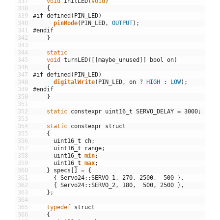
337
void
initLED
(
void
)
338
{
339
#if defined(PIN_LED)
340
pinMode
(
PIN_LED
,
OUTPUT
)
;
341
#endif
342
}
343
344
static
345
void
turnLED
(
[
[
maybe_unused
]
]
bool
on
)
346
{
347
#if defined(PIN_LED)
348
digitalWrite
(
PIN_LED
,
on
?
HIGH
:
LOW
)
;
349
#endif
350
}
351
352
static
constexpr
uint16
_
t
SERVO_DELAY
=
3000
;
353
354
static
constexpr
struct
355
{
356
uint16
_
t
ch
;
357
uint16
_
t
range
;
358
uint16
_
t
min
;
359
uint16
_
t
max
;
360
}
specs
[
]
=
{
361
{
Servo24
::
SERVO_1
,
270
,
2500
,
500
}
,
362
{
Servo24
::
SERVO_2
,
180
,
500
,
2500
}
,
363
}
;
364
365
typedef
struct
366
{