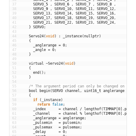
37
SERVO
_
5
,
SERVO
_
6
,
SERVO
_
7
,
SERVO
_
8
,
38
SERVO
_
9
,
SERVO_10
,
SERVO_11
,
SERVO_12
,
39
SERVO_13
,
SERVO_14
,
SERVO_15
,
SERVO_16
,
40
SERVO_17
,
SERVO_18
,
SERVO_19
,
SERVO_20
,
41
SERVO_21
,
SERVO_22
,
SERVO_23
,
SERVO_24
,
42
}
SERVO
;
43
44
Servo24
(
void
)
:
_instance
(
nullptr
)
45
{
46
_anglerange
=
0
;
47
_angle
=
0
;
48
}
49
50
virtual
~
Servo24
(
void
)
51
{
52
end
(
)
;
53
}
54
55
/* The argument period can only be changed on a pe
56
bool
begin
(
SERVO
channel
,
uint16
_
t
anglerange
=
18
57
{
58
if
(
_instance
)
59
return
false
;
60
_index
=
channel
/
lengthof
(
TIMMAP
[
0
]
.
pinna
61
_channel
=
channel
%
lengthof
(
TIMMAP
[
0
]
.
pinna
62
_anglerange
=
anglerange
;
63
_pulsemin
=
pulsemin
;
64
_pulsemax
=
pulsemax
;
65
_delay
=
0
;