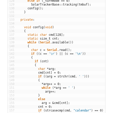
128
else
if
(
_turnmode
==
0
)
129
SolarTrackerBase
::
tracking
(
tmbuf
)
;
130
config
(
)
;
131
}
132
133
private
:
134
135
void
config
(
void
)
136
{
137
static
char
cmd
[
128
]
;
138
static
size
_
t
cnt
;
139
while
(
Serial
.
available
(
)
)
140
{
141
char
c
=
Serial
.
read
(
)
;
142
if
(
(
c
==
'\r'
)
||
(
c
==
'\n'
)
)
143
{
144
if
(
cnt
)
145
{
146
char
*
arg
;
147
cmd
[
cnt
]
=
0
;
148
if
(
(
arg
=
strchr
(
cmd
,
' '
)
)
)
149
{
150
*
arg
++
=
0
;
151
while
(
*
arg
==
' '
)
152
arg
++
;
153
}
154
else
155
arg
=
&
cmd
[
cnt
]
;
156
cnt
=
0
;
157
if
(
strcasecmp
(
cmd
,
"calendar"
)
==
0
)