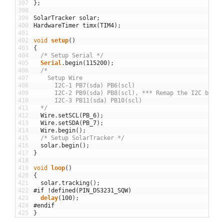
397
}
;
398
399
SolarTracker
solar
;
400
HardwareTimer
timx
(
TIM4
)
;
401
402
void
setup
(
)
403
{
404
/* Setup Serial */
405
Serial
.
begin
(
115200
)
;
406
/*
407
    Setup Wire
408
      I2C-1 PB7(sda) PB6(scl)
409
      I2C-2 PB9(sda) PB8(scl), *** Remap the I2C befor
410
      I2C-3 PB11(sda) PB10(scl)
411
  */
412
Wire
.
setSCL
(
PB_6
)
;
413
Wire
.
setSDA
(
PB_7
)
;
414
Wire
.
begin
(
)
;
415
/* Setup SolarTracker */
416
solar
.
begin
(
)
;
417
}
418
419
void
loop
(
)
420
{
421
solar
.
tracking
(
)
;
422
#if !defined(PIN_DS3231_SQW)
423
delay
(
100
)
;
424
#endif
425
}