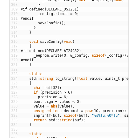
307
_config
.
servo
[
i
]
.
max
=
specs
[
i
]
.
max
;
308
}
309
#if defined(DECLARE_DS3231)
310
_config
.
rtcoff
=
0
;
311
#endif
312
saveConfig
(
)
;
313
}
314
}
315
316
void
saveConfig
(
void
)
317
{
318
#if defined(DECLARE_AT24C32)
319
_eeprom
.
write
(
0
,
&
_config
,
sizeof
(
_config
)
)
;
320
#endif
321
}
322
323
static
324
std
::
string
to_string
(
float
value
,
uint8
_
t
precisi
325
{
326
char
buf
[
32
]
;
327
if
(
precision
>
6
)
328
precision
=
6
;
329
bool
sign
=
value
<
0
;
330
value
=
abs
(
value
)
;
331
unsigned
long
decimal
=
pow
(
10
,
precision
)
;
332
snprintf
(
buf
,
sizeof
(
buf
)
,
"%s%lu.%0*lu"
,
sign
?
333
return
std
::
string
(
buf
)
;
334
}
335
336
static