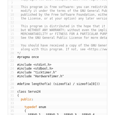
7
8
  This program is free software: you can redistribute 
9
  modify it under the terms of the GNU General Public 
10
  published by the Free Software Foundation, either ve
11
  the License, or at your option) any later version.
12
13
  This program is distributed in the hope that it will
14
  but WITHOUT ANY WARRANTY; without even the implied w
15
  MERCHANTABILITY or FITNESS FOR A PARTICULAR PURPOSE.
16
  See the GNU General Public License for more details.
17
18
  You should have received a copy of the GNU General P
19
  along with this program. If not, see <https://www.gn
20
*/
21
#pragma once
22
23
#include <stdint.h>
24
#include <stdbool.h>
25
#include "ticktimer.h"
26
#include "HardwareTimer.h"
27
28
#define lengthof(a) (sizeof(a) / sizeof(a[0]))
29
30
class
Servo24
31
{
32
public
:
33
34
typedef
enum
35
{
36
SERVO
_
1
,
SERVO
_
2
,
SERVO
_
3
,
SERVO
_
4
,