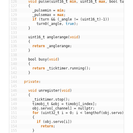
126
void
pulse
(
uint16
_
t
min
,
uint16
_
t
max
,
bool
turn
=
127
{
128
_pulsemin
=
min
;
129
_pulsemax
=
max
;
130
if
(
turn
&&
(
_angle
!=
(
uint16_t
)
-
1
)
)
131
turn0
(
_angle
,
true
)
;
132
}
133
134
uint16
_
t
anglerange
(
void
)
135
{
136
return
_anglerange
;
137
}
138
139
bool
busy
(
void
)
140
{
141
return
_ticktimer
.
running
(
)
;
142
}
143
144
private
:
145
146
void
unregister
(
void
)
147
{
148
_ticktimer
.
stop
(
)
;
149
timobj_t
&
obj
=
timobj
[
_index
]
;
150
obj
.
servo
[
_channel
]
=
nullptr
;
151
for
(
uint32
_
t
i
=
0
;
i
<
lengthof
(
obj
.
servo
)
;
++
152
{
153
if
(
obj
.
servo
[
i
]
)
154
return
;
155
}