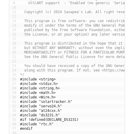
9
    U(S)ART support  : "Enabled (no generic 'Serial')"
10
11
  Copyright (c) 2024 Sasapea's Lab. All right reserved
12
13
  This program is free software: you can redistribute 
14
  modify it under the terms of the GNU General Public 
15
  published by the Free Software Foundation, either ve
16
  the License, or at your option) any later version.
17
18
  This program is distributed in the hope that it will
19
  but WITHOUT ANY WARRANTY; without even the implied w
20
  MERCHANTABILITY or FITNESS FOR A PARTICULAR PURPOSE.
21
  See the GNU General Public License for more details.
22
23
  You should have received a copy of the GNU General P
24
  along with this program. If not, see <https://www.gn
25
*/
26
#include <string>
27
#include <stdio.h>
28
#include <string.h>
29
#include <math.h>
30
#include <Wire.h>
31
#include "solartracker.h"
32
#include "servo24.h"
33
#include "at24cxx.h"
34
#include "ds3231.h"
35
#if !defined(DECLARE_DS3231)
36
#include "rtc.h"
37
#endif
38