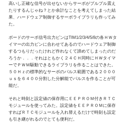
高いし正確な信号が出せないからサーボがプルプル震え
たりするんじゃね？とか余計なことを考えてしまった結
果、ハードウェア制御するサーボライブラリも作ってみ
た。
ボードのサーボ信号出力ピンはTIM1/2/3/4/5/8の各ＨＷタ
イマーの出力ピンに合わせてあるのでハードウェア制御
するつもりだったけれど作れなくて諦めてしまったのだ
ろうか．．．それはともかく２４ＣＨ同時にＨＷタイマ
ーでＰＷＭ駆動できるライブラリを作ることはできた。
５０Ｈｚの標準的なサーボのパルス範囲である２０００
ｕｓを６４００分割した分解能でパルスを作ることが可
能だ。
それと時刻と設定値の保存用にＥＥＰＲＯＭ付きＲＴＣ
モジュールを使ってみた。設定値をＥＥＰＲＯＭに保存
すればＲＴＣモジュールを入れ替えるだけで時刻も設定
も引き継がれるのでとても便利だ。