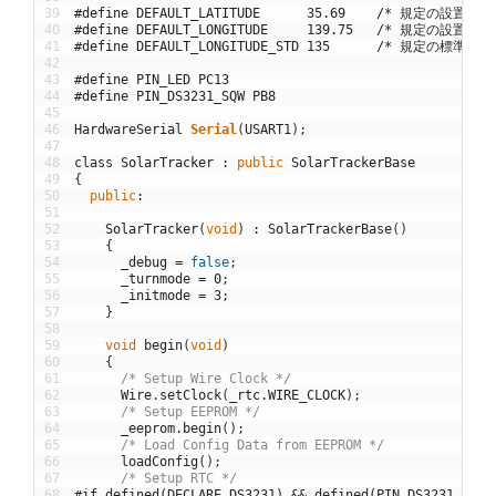
39
#define DEFAULT_LATITUDE      35.69    /* 規定の設置場
40
#define DEFAULT_LONGITUDE     139.75   /* 規定の設置場
41
#define DEFAULT_LONGITUDE_STD 135      /* 規定の標準時
42
43
#define PIN_LED PC13
44
#define PIN_DS3231_SQW PB8
45
46
HardwareSerial
Serial
(
USART1
)
;
47
48
class
SolarTracker
:
public
SolarTrackerBase
49
{
50
public
:
51
52
SolarTracker
(
void
)
:
SolarTrackerBase
(
)
53
{
54
_debug
=
false
;
55
_turnmode
=
0
;
56
_initmode
=
3
;
57
}
58
59
void
begin
(
void
)
60
{
61
/* Setup Wire Clock */
62
Wire
.
setClock
(
_rtc
.
WIRE_CLOCK
)
;
63
/* Setup EEPROM */
64
_eeprom
.
begin
(
)
;
65
/* Load Config Data from EEPROM */
66
loadConfig
(
)
;
67
/* Setup RTC */
68
#if defined(DECLARE_DS3231) && defined(PIN_DS3231_SQW)