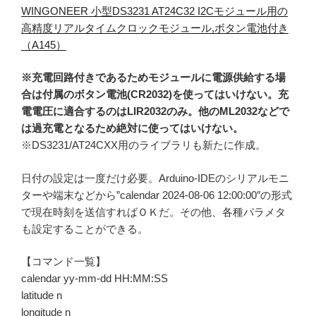
WINGONEER 小型DS3231 AT24C32 I2Cモジュール用の
高精度リアルタイムクロックモジュール,ボタン電池付き
（A145）
※充電回路付きであるためモジュールに電源供給する場
合は付属のボタン電池(CR2032)を使ってはいけない。充
電電圧に適合するのはLIR2032のみ。他のML2032などで
は過充電となるため絶対に使ってはいけない。
※DS3231/AT24CXX用のライブラリも新たに作成。
日付の設定は一度だけ必要。Arduino-IDEのシリアルモニ
ターや端末などから”calendar 2024-08-06 12:00:00″の形式
で現在時刻を送信すればＯＫだ。その他、各種パラメタ
も設定することができる。
【コマンド一覧】
calendar yy-mm-dd HH:MM:SS
latitude n
longitude n