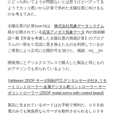
にどっち向いてようが問題ないとは思うけどバグッてる
ようでカッコ悪いから計算で求めた太陽位置に向けるも
のを考えてみた。
太陽位置の計算(sun.h)は、
株式会社気象データシステム
様が公開されている
拡張アメダス気象データ
内の技術解
説一般【年差を考慮した太陽位置の簡易計算】のプログ
ラムの一部をＣ言語に置き換えたものを利用しているが
ご厚意により正式に公開許可を頂けた。感謝。m(_ _)m
開発用にとアリエクスプレスで購入した製品と同じもの
がアマゾンでも売られているようだ。
Yahboom 2DOF サーボ回転PTZ,デジタルサーボ付き,リモ
ートコントローラー,金属デジタル舵コントローラー,サー
ボコントローラー (2DOF metal servo with control board)
製品に含まれているボードはお手軽で便利だ。ＵＳＢ給
電のみでも無負荷ならサーボを動作させられるしＵＳＢ