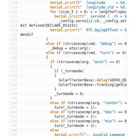
218
Serial
.
printf
(
"  longitude     = %d.%02d
219
Serial
.
printf
(
"  longitude_std = %d.%02d
220
for
(
size
_
t
i
=
0
;
i
<
lengthof
(
specs
)
;
221
Serial
.
printf
(
"  servo%d { .ch = %d, .
222
_config
.
servo
[
i
]
.
ch
,
_config
.
servo
[
i
223
#if defined(DECLARE_DS3231)
224
Serial
.
printf
(
"  RTC.AgingOffset = %d\n"
225
#endif
226
}
227
else
if
(
strcasecmp
(
cmd
,
"debug"
)
==
0
)
228
_debug
=
atoi
(
arg
)
;
229
else
if
(
strcasecmp
(
cmd
,
"turn"
)
==
0
)
230
{
231
if
(
strcasecmp
(
arg
,
"auto"
)
==
0
)
232
{
233
if
(
_turnmode
)
234
{
235
SolarTrackerBase
::
delay
(
SERVO_DELAY
)
236
SolarTrackerBase
::
tracking
(
getCalend
237
}
238
_turnmode
=
0
;
239
}
240
else
if
(
strcasecmp
(
arg
,
"center"
)
==
0
)
241
turn
(
_turnmode
=
1
)
;
242
else
if
(
strcasecmp
(
arg
,
"max"
)
==
0
)
243
turn
(
_turnmode
=
2
)
;
244
else
if
(
strcasecmp
(
arg
,
"min"
)
==
0
)
245
turn
(
_turnmode
=
3
)
;
246
else
247
Serial
.
printf
(
"-- invalid command --\n