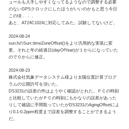
ュールも入手しやすくなってるようなので調整する必要
のないGPSクロックにしたほうがいいのかもと思う今日
この頃．．．
あと、AT24C1024に対応してみた。試験してないけど。
2024-08-24
sun.hのSun::timeZoneOffset()をより汎用的な実装に変
更。それと年の経過日(dayOfYear)が１からになっていた
ので０からに修正。
2024-08-23
株式会社気象データシステム様より太陽位置計算プログ
ラムの公開許可を頂いた。
DS3231の誤差の件はようやく確認がとれた。ＰＣの時刻
と比較していたがＰＣの時刻にもかなりの誤差があった
りして確認に手間取っていたがDS3231のAgingOffsetによ
り0.1-0.2ppm程度まで誤差を調整することができるよう
だ。