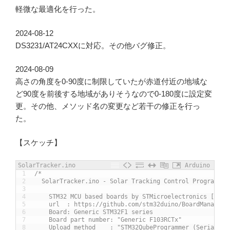
軽微な最適化を行った。
2024-08-12
DS3231/AT24CXXに対応。その他バグ修正。
2024-08-09
高さの角度を0-90度に制限していたが赤道付近の地域な
ど90度を前後する地域がありそうなので0-180度に設定変
更。その他、メソッド名の変更など若干の修正を行っ
た。
【スケッチ】
SolarTracker.ino
Arduino
1
/*
2
  SolarTracker.ino - Solar Tracking Control Program
3
4
    STM32 MCU based boards by STMicroelectronics [2.8.
5
    url  : https://github.com/stm32duino/BoardManagerF
6
    Board: Generic STM32F1 series
7
    Board part number: "Generic F103RCTx"
8
    Upload method    : "STM32QubeProgrammer (Serial)"