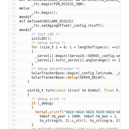
69
_rtc
.
begin
(
PIN_DS3231_SQW
)
;
70
#else
71
_rtc
.
begin
(
)
;
72
#endif
73
#if defined(DECLARE_DS3231)
74
_rtc
.
setAgingOffset
(
_config
.
rtcoff
)
;
75
#endif
76
/* Init LED */
77
initLED
(
)
;
78
/* Setup Servo */
79
for
(
size
_
t
i
=
0
;
i
<
lengthof
(
specs
)
;
++
i
)
80
{
81
_servo
[
i
]
.
begin
(
(
Servo24
::
SERVO
)
_config
.
servo
[
82
_servo
[
i
]
.
turn
(
_servo
[
i
]
.
anglerange
(
)
>>
1
)
;
83
}
84
/* Setup SolarTracker */
85
SolarTrackerBase
::
begin
(
_config
.
latitude
,
_confi
86
SolarTrackerBase
::
delay
(
SERVO_DELAY
)
;
87
}
88
89
uint16
_
t
turn
(
const
struct
tm
&
tmbuf
,
float
h
,
flo
90
{
91
/* debug print */
92
if
(
_debug
)
93
{
94
Serial
.
printf
(
"%02d-%02d-%02d %02d:%02d:%02d, 
95
tmbuf
.
tm_year
+
1900
,
tmbuf
.
tm_mon
+
1
,
tmbu
96
to_string
(
h
,
2
)
.
c_str
(
)
,
to_string
(
a
,
2
)
.
c_s
97
}