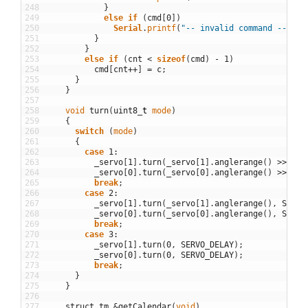
248
}
249
else
if
(
cmd
[
0
]
)
250
Serial
.
printf
(
"-- invalid command --\n"
)
251
}
252
}
253
else
if
(
cnt
<
sizeof
(
cmd
)
-
1
)
254
cmd
[
cnt
++
]
=
c
;
255
}
256
}
257
258
void
turn
(
uint8
_
t
mode
)
259
{
260
switch
(
mode
)
261
{
262
case
1
:
263
_servo
[
1
]
.
turn
(
_servo
[
1
]
.
anglerange
(
)
>>
1
,
264
_servo
[
0
]
.
turn
(
_servo
[
0
]
.
anglerange
(
)
>>
1
,
265
break
;
266
case
2
:
267
_servo
[
1
]
.
turn
(
_servo
[
1
]
.
anglerange
(
)
,
SERVO
268
_servo
[
0
]
.
turn
(
_servo
[
0
]
.
anglerange
(
)
,
SERVO
269
break
;
270
case
3
:
271
_servo
[
1
]
.
turn
(
0
,
SERVO_DELAY
)
;
272
_servo
[
0
]
.
turn
(
0
,
SERVO_DELAY
)
;
273
break
;
274
}
275
}
276
277
struct
tm
&
getCalendar
(
void
)