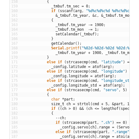
158
{
159
_tmbuf
.
tm_sec
=
0
;
160
if
(
sscanf
(
arg
,
"%d%c%d%c%d %d%c%d%c%d"
,
161
&
_tmbuf
.
tm_year
,
&
c
,
&
_tmbuf
.
tm_mon
,
&
162
{
163
_tmbuf
.
tm_year
-=
1900
;
164
_tmbuf
.
tm_mon
-=
1
;
165
setCalendar
(
_tmbuf
)
;
166
}
167
getCalendar
(
)
;
168
Serial
.
printf
(
"%02d-%02d-%02d %02d:%02d:
169
_tmbuf
.
tm_year
+
1900
,
_tmbuf
.
tm_mon
+
170
}
171
else
if
(
strcasecmp
(
cmd
,
"latitude"
)
==
0
)
172
_config
.
latitude
=
atof
(
arg
)
;
173
else
if
(
strcasecmp
(
cmd
,
"longitude"
)
==
0
174
_config
.
longitude
=
atof
(
arg
)
;
175
else
if
(
strcasecmp
(
cmd
,
"longitude_std"
)
176
_config
.
longitude_std
=
atof
(
arg
)
;
177
else
if
(
strncasecmp
(
cmd
,
"servo"
,
5
)
==
0
178
{
179
char
*
part
;
180
size
_
t
ch
=
strtol
(
cmd
+
5
,
&
part
,
10
)
;
181
if
(
(
ch
>
0
)
&&
(
ch
<=
lengthof
(
specs
)
)
)
182
{
183
--
ch
;
184
if
(
strcasecmp
(
part
,
".ch"
)
==
0
)
185
_config
.
servo
[
ch
]
.
range
=
(
Servo24
::
186
else
if
(
strcasecmp
(
part
,
".range"
)
==
187
_config
.
servo
[
ch
]
.
range
=
atoi
(
arg
)
;