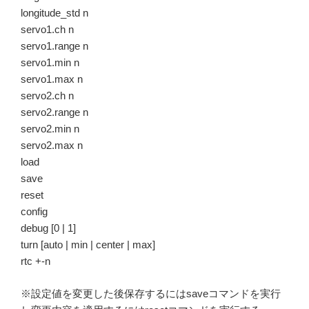
longitude_std n
servo1.ch n
servo1.range n
servo1.min n
servo1.max n
servo2.ch n
servo2.range n
servo2.min n
servo2.max n
load
save
reset
config
debug [0 | 1]
turn [auto | min | center | max]
rtc +-n
※設定値を変更した後保存するにはsaveコマンドを実行