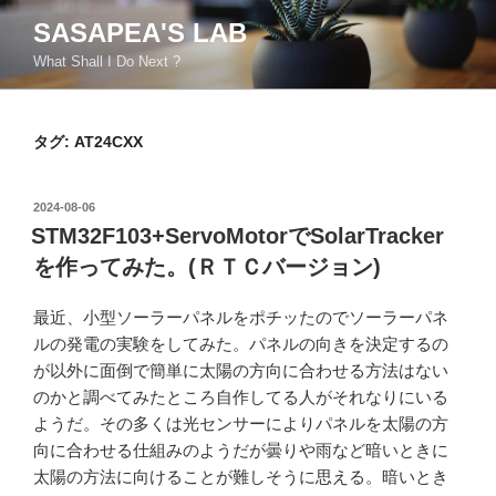
コ
SASAPEA'S LAB
ン
What Shall I Do Next ?
テ
ン
ツ
タグ:
AT24CXX
へ
ス
キ
投
2024-08-06
ッ
稿
STM32F103+ServoMotorでSolarTracker
日:
プ
を作ってみた。(ＲＴＣバージョン)
最近、小型ソーラーパネルをポチッたのでソーラーパネ
ルの発電の実験をしてみた。パネルの向きを決定するの
が以外に面倒で簡単に太陽の方向に合わせる方法はない
のかと調べてみたところ自作してる人がそれなりにいる
ようだ。その多くは光センサーによりパネルを太陽の方
向に合わせる仕組みのようだが曇りや雨など暗いときに
太陽の方法に向けることが難しそうに思える。暗いとき