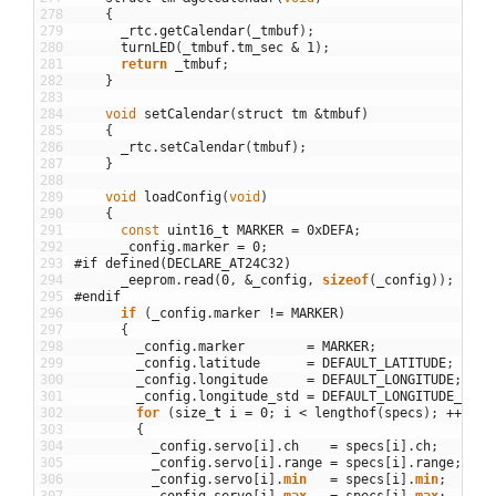
278
{
279
_rtc
.
getCalendar
(
_tmbuf
)
;
280
turnLED
(
_tmbuf
.
tm_sec
&
1
)
;
281
return
_tmbuf
;
282
}
283
284
void
setCalendar
(
struct
tm
&
tmbuf
)
285
{
286
_rtc
.
setCalendar
(
tmbuf
)
;
287
}
288
289
void
loadConfig
(
void
)
290
{
291
const
uint16
_
t
MARKER
=
0xDEFA
;
292
_config
.
marker
=
0
;
293
#if defined(DECLARE_AT24C32)
294
_eeprom
.
read
(
0
,
&
_config
,
sizeof
(
_config
)
)
;
295
#endif
296
if
(
_config
.
marker
!=
MARKER
)
297
{
298
_config
.
marker
=
MARKER
;
299
_config
.
latitude
=
DEFAULT_LATITUDE
;
300
_config
.
longitude
=
DEFAULT_LONGITUDE
;
301
_config
.
longitude_std
=
DEFAULT_LONGITUDE_STD
;
302
for
(
size
_
t
i
=
0
;
i
<
lengthof
(
specs
)
;
++
i
)
303
{
304
_config
.
servo
[
i
]
.
ch
=
specs
[
i
]
.
ch
;
305
_config
.
servo
[
i
]
.
range
=
specs
[
i
]
.
range
;
306
_config
.
servo
[
i
]
.
min
=
specs
[
i
]
.
min
;