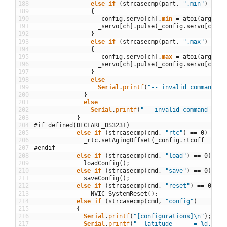
188
else
if
(
strcasecmp
(
part
,
".min"
)
==
0
189
{
190
_config
.
servo
[
ch
]
.
min
=
atoi
(
arg
)
;
191
_servo
[
ch
]
.
pulse
(
_config
.
servo
[
ch
]
.
m
192
}
193
else
if
(
strcasecmp
(
part
,
".max"
)
==
0
194
{
195
_config
.
servo
[
ch
]
.
max
=
atoi
(
arg
)
;
196
_servo
[
ch
]
.
pulse
(
_config
.
servo
[
ch
]
.
m
197
}
198
else
199
Serial
.
printf
(
"-- invalid command --
200
}
201
else
202
Serial
.
printf
(
"-- invalid command --\n
203
}
204
#if defined(DECLARE_DS3231)
205
else
if
(
strcasecmp
(
cmd
,
"rtc"
)
==
0
)
206
_rtc
.
setAgingOffset
(
_config
.
rtcoff
=
ato
207
#endif
208
else
if
(
strcasecmp
(
cmd
,
"load"
)
==
0
)
209
loadConfig
(
)
;
210
else
if
(
strcasecmp
(
cmd
,
"save"
)
==
0
)
211
saveConfig
(
)
;
212
else
if
(
strcasecmp
(
cmd
,
"reset"
)
==
0
)
213
__NVIC_SystemReset
(
)
;
214
else
if
(
strcasecmp
(
cmd
,
"config"
)
==
0
)
215
{
216
Serial
.
printf
(
"[configurations]\n"
)
;
217
Serial
.
printf
(
"  latitude      = %d.%02d