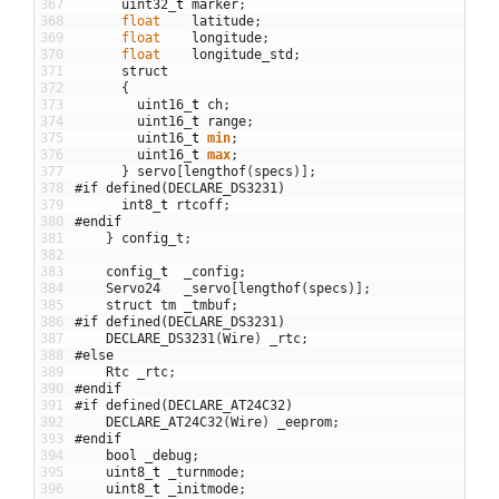
367
uint32
_
t
marker
;
368
float
latitude
;
369
float
longitude
;
370
float
longitude_std
;
371
struct
372
{
373
uint16
_
t
ch
;
374
uint16
_
t
range
;
375
uint16
_
t
min
;
376
uint16
_
t
max
;
377
}
servo
[
lengthof
(
specs
)
]
;
378
#if defined(DECLARE_DS3231)
379
int8
_
t
rtcoff
;
380
#endif
381
}
config_t
;
382
383
config
_
t
_config
;
384
Servo24
_servo
[
lengthof
(
specs
)
]
;
385
struct
tm
_tmbuf
;
386
#if defined(DECLARE_DS3231)
387
DECLARE_DS3231
(
Wire
)
_rtc
;
388
#else
389
Rtc
_rtc
;
390
#endif
391
#if defined(DECLARE_AT24C32)
392
DECLARE_AT24C32
(
Wire
)
_eeprom
;
393
#endif
394
bool
_debug
;
395
uint8
_
t
_turnmode
;
396
uint8
_
t
_initmode
;