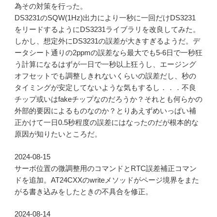
為その対策を行った。
DS3231のSQW(1Hz)出力により一秒に一回だけDS3231
をリードするようにDS3231ライブラリを改良してみた。
しかし、想定外にDS3231の誤差が大きすぎるようだ。デ
ータシート通りの2ppmの誤差なら最大でも5-6日で一秒狂
う計算になるはずが一日で一秒以上狂うし、エージング
オフセットでも調整しきれないくらいの誤差だし、秒の
タイミングが安定してないような気もするし．．．不良
チップ或いはfakeチップなのだろうか？それとも何らかの
外部的要因によるものなのか？とりあえずめいっぱい補
正かけて一日0.5秒程度の誤差にはなったのだが根本的な
原因が知りたいところだ。
2024-08-15
サーボ位置の微調整用のコマンドとRTC誤差補正コマン
ドを追加。AT24CXXのwriteメソッドがページ境界をまた
がる書き込みをしたときの不具合を修正。
2024-08-14