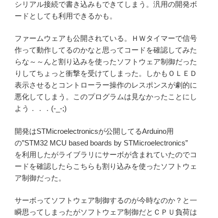
シリアル接続で書き込みもできてしまう。汎用の開発ボ
ードとしても利用できるかも。
ファームウェアも公開されている。ＨＷタイマーで信号
作って動作してるのかなと思ってコードを確認してみた
らな～～んと割り込みを使ったソフトウェア制御だった
りしてちょっと衝撃を受けてしまった。しかもＯＬＥＤ
表示させるとコントローラー操作のレスポンスが劇的に
悪化してしまう。このプログラムは見なかったことにし
よう．．．(-_-;)
開発はSTMicroelectronicsが公開してるArduino用
の”STM32 MCU based boards by STMicroelectronics”
を利用したがライブラリにサーボが含まれていたのでコ
ードを確認したらこちらも割り込みを使ったソフトウェ
ア制御だった。
サーボってソフトウェア制御するのが今時なのか？と一
瞬思ってしまったがソフトウェア制御だとＣＰＵ負荷は