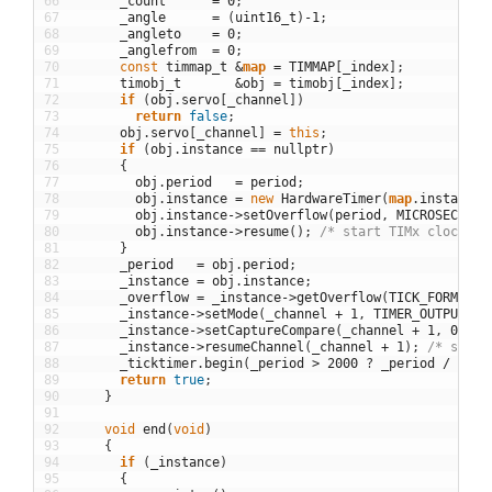
66
_count
=
0
;
67
_angle
=
(
uint16_t
)
-
1
;
68
_angleto
=
0
;
69
_anglefrom
=
0
;
70
const
timmap_t
&
map
=
TIMMAP
[
_index
]
;
71
timobj_t
&
obj
=
timobj
[
_index
]
;
72
if
(
obj
.
servo
[
_channel
]
)
73
return
false
;
74
obj
.
servo
[
_channel
]
=
this
;
75
if
(
obj
.
instance
==
nullptr
)
76
{
77
obj
.
period
=
period
;
78
obj
.
instance
=
new
HardwareTimer
(
map
.
instance
)
79
obj
.
instance
->
setOverflow
(
period
,
MICROSEC_FOR
80
obj
.
instance
->
resume
(
)
;
/* start TIMx clock */
81
}
82
_period
=
obj
.
period
;
83
_instance
=
obj
.
instance
;
84
_overflow
=
_instance
->
getOverflow
(
TICK_FORMAT
)
;
85
_instance
->
setMode
(
_channel
+
1
,
TIMER_OUTPUT_CO
86
_instance
->
setCaptureCompare
(
_channel
+
1
,
0
,
TI
87
_instance
->
resumeChannel
(
_channel
+
1
)
;
/* start
88
_ticktimer
.
begin
(
_period
>
2000
?
_period
/
2000
89
return
true
;
90
}
91
92
void
end
(
void
)
93
{
94
if
(
_instance
)
95
{