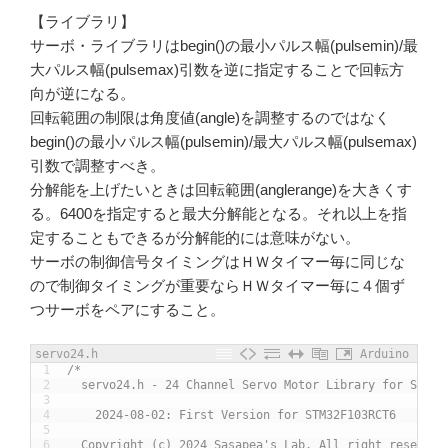
【ライブラリ】
サーボ・ライブラリはbegin()の最小パルス幅(pulsemin)/最
大パルス幅(pulsemax)引数を逆に指定することで回転方
向が逆になる。
回転範囲の制限は角度値(angle)を調整するのではなく
begin()の最小パルス幅(pulsemin)/最大パルス幅(pulsemax)
引数で調整すべき。
分解能を上げたいときは回転範囲(anglerange)を大きくす
る。6400を指定すると最大分解能となる。それ以上を指
定することもできるが分解能的には意味がない。
サーボの制御信号タイミングはＨＷタイマー毎に同じな
ので制御タイミングが重要ならＨＷタイマー毎に４個ず
つサーボをペアにすること。
servo24.h
Arduino
1
/*
2
  servo24.h - 24 Channel Servo Motor Library for STM32
3
4
    2024-08-02: First Version for STM32F103RCT6
5
6
  Copyright (c) 2024 Sasapea's Lab. All right reserved