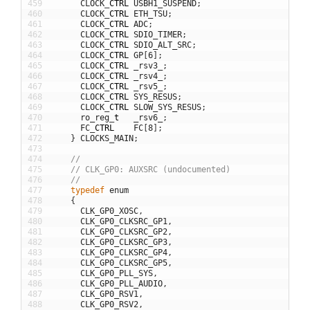
459
CLOCK
_
CTRL
USBH1_SUSPEND
;
460
CLOCK
_
CTRL
ETH_TSU
;
461
CLOCK
_
CTRL
ADC
;
462
CLOCK
_
CTRL
SDIO_TIMER
;
463
CLOCK
_
CTRL
SDIO_ALT_SRC
;
464
CLOCK
_
CTRL
GP
[
6
]
;
465
CLOCK
_
CTRL
_rsv3_
;
466
CLOCK
_
CTRL
_rsv4_
;
467
CLOCK
_
CTRL
_rsv5_
;
468
CLOCK
_
CTRL
SYS_RESUS
;
469
CLOCK
_
CTRL
SLOW_SYS_RESUS
;
470
ro_reg
_
t
_rsv6_
;
471
FC
_
CTRL
FC
[
8
]
;
472
}
CLOCKS_MAIN
;
473
474
//
475
// CLK_GP0: AUXSRC (undocumented)
476
//
477
typedef
enum
478
{
479
CLK_GP0_XOSC
,
480
CLK_GP0_CLKSRC_GP1
,
481
CLK_GP0_CLKSRC_GP2
,
482
CLK_GP0_CLKSRC_GP3
,
483
CLK_GP0_CLKSRC_GP4
,
484
CLK_GP0_CLKSRC_GP5
,
485
CLK_GP0_PLL_SYS
,
486
CLK_GP0_PLL_AUDIO
,
487
CLK_GP0_RSV1
,
488
CLK_GP0_RSV2
,