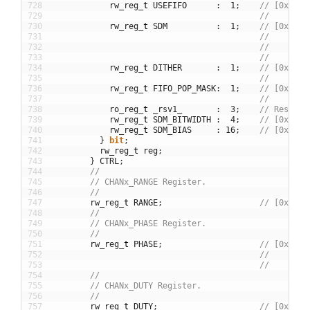
728
rw_reg
_
t
USEFIFO
:
1
;
// [0x00] 
729
//        
730
rw_reg
_
t
SDM
:
1
;
// [0x00] 
731
//        
732
//        
733
//        
734
rw_reg
_
t
DITHER
:
1
;
// [0x00] 
735
//        
736
rw_reg
_
t
FIFO_POP_MASK
:
1
;
// [0x01] 
737
//        
738
ro_reg
_
t
_rsv1_
:
3
;
// Reserve
739
rw_reg
_
t
SDM_BITWIDTH
:
4
;
// [0x00] 
740
rw_reg
_
t
SDM_BIAS
:
16
;
// [0x00] 
741
}
bit
;
742
rw_reg
_
t
reg
;
743
}
CTRL
;
744
//
745
// CHANx_RANGE Register.
746
//
747
rw_reg
_
t
RANGE
;
// [0x00] 
748
//
749
// CHANx_PHASE Register.
750
//
751
rw_reg
_
t
PHASE
;
// [0x00] 
752
//        
753
//        
754
//
755
// CHANx_DUTY Register.
756
//
757
rw_reg
_
t
DUTY
;
// [0x00] 