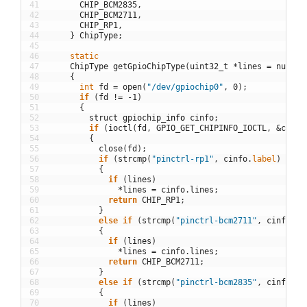
41
CHIP_BCM2835
,
42
CHIP_BCM2711
,
43
CHIP_RP1
,
44
}
ChipType
;
45
46
static
47
ChipType
getGpioChipType
(
uint32_t
*
lines
=
nullpt
48
{
49
int
fd
=
open
(
"/dev/gpiochip0"
,
0
)
;
50
if
(
fd
!=
-
1
)
51
{
52
struct
gpiochip
_
info
cinfo
;
53
if
(
ioctl
(
fd
,
GPIO_GET_CHIPINFO_IOCTL
,
&
cinfo
54
{
55
close
(
fd
)
;
56
if
(
strcmp
(
"pinctrl-rp1"
,
cinfo
.
label
)
==
0
57
{
58
if
(
lines
)
59
*
lines
=
cinfo
.
lines
;
60
return
CHIP_RP1
;
61
}
62
else
if
(
strcmp
(
"pinctrl-bcm2711"
,
cinfo
.
la
63
{
64
if
(
lines
)
65
*
lines
=
cinfo
.
lines
;
66
return
CHIP_BCM2711
;
67
}
68
else
if
(
strcmp
(
"pinctrl-bcm2835"
,
cinfo
.
la
69
{
70
if
(
lines
)