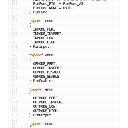
131
PinFunc_RIO
=
PinFunc_A5
,
132
PinFunc_NONE
=
0x1F
,
133
}
PinFunc
;
134
135
typedef
enum
136
{
137
INMODE_PERI
,
138
INMODE_INVPERI
,
139
INMODE_LOW
,
140
INMODE_HIGH
,
141
}
PinInput
;
142
143
typedef
enum
144
{
145
OEMODE_PERI
,
146
OEMODE_INVPERI
,
147
OEMODE_DISABLE
,
148
OEMODE_ENABLE
,
149
}
PinEnable
;
150
151
typedef
enum
152
{
153
OUTMODE_PERI
,
154
OUTMODE_INVPERI
,
155
OUTMODE_LOW
,
156
OUTMODE_HIGH
,
157
}
PinOutput
;
158
159
typedef
enum