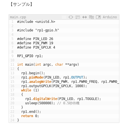
【サンプル】
main.cpp
Arduino
1
#include <unistd.h>
2
3
#include "rp1-gpio.h"
4
5
#define PIN_LED 26
6
#define PIN_PWM 19
7
#define PIN_GPCLK 4
8
9
RP1
_
GPIO
rp1
;
10
11
int
main
(
int
argc
,
char
*
*
argv
)
12
{
13
rp1
.
begin
(
)
;
14
rp1
.
pinMode
(
PIN_LED
,
rp1
.
OUTPUT
)
;
15
rp1
.
analogWrite
(
PIN_PWM
,
rp1
.
PWM0_FREQ
,
rp1
.
PWM0_FREQ
16
rp1
.
outputGPCLK
(
PIN_GPCLK
,
1000
)
;
17
while
(
1
)
18
{
19
rp1
.
digitalWrite
(
PIN_LED
,
rp1
.
TOGGLE
)
;
20
usleep
(
500000
)
;
// 0.5秒待機
21
}
22
rp1
.
end
(
)
;
23
return
0
;
24
}