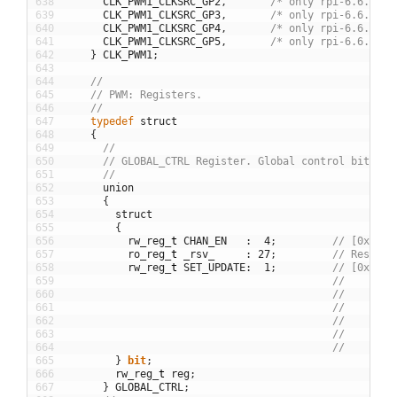
638
CLK_PWM1_CLKSRC_GP2
,
/* only rpi-6.6.y */
639
CLK_PWM1_CLKSRC_GP3
,
/* only rpi-6.6.y */
640
CLK_PWM1_CLKSRC_GP4
,
/* only rpi-6.6.y */
641
CLK_PWM1_CLKSRC_GP5
,
/* only rpi-6.6.y */
642
}
CLK_PWM1
;
643
644
//
645
// PWM: Registers.
646
//
647
typedef
struct
648
{
649
//
650
// GLOBAL_CTRL Register. Global control bits
651
//
652
union
653
{
654
struct
655
{
656
rw_reg
_
t
CHAN_EN
:
4
;
// [0x00] 
657
ro_reg
_
t
_rsv_
:
27
;
// Reserve
658
rw_reg
_
t
SET_UPDATE
:
1
;
// [0x00] 
659
//        
660
//        
661
//        
662
//        
663
//        
664
//        
665
}
bit
;
666
rw_reg
_
t
reg
;
667
}
GLOBAL_CTRL
;