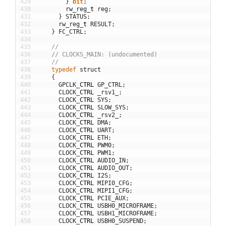
429
}
bit
;
430
rw_reg
_
t
reg
;
431
}
STATUS
;
432
rw_reg
_
t
RESULT
;
433
}
FC_CTRL
;
434
435
//
436
// CLOCKS_MAIN: (undocumented)
437
//
438
typedef
struct
439
{
440
GPCLK
_
CTRL
GP_CTRL
;
441
CLOCK
_
CTRL
_rsv1_
;
442
CLOCK
_
CTRL
SYS
;
443
CLOCK
_
CTRL
SLOW_SYS
;
444
CLOCK
_
CTRL
_rsv2_
;
445
CLOCK
_
CTRL
DMA
;
446
CLOCK
_
CTRL
UART
;
447
CLOCK
_
CTRL
ETH
;
448
CLOCK
_
CTRL
PWM0
;
449
CLOCK
_
CTRL
PWM1
;
450
CLOCK
_
CTRL
AUDIO_IN
;
451
CLOCK
_
CTRL
AUDIO_OUT
;
452
CLOCK
_
CTRL
I2S
;
453
CLOCK
_
CTRL
MIPI0_CFG
;
454
CLOCK
_
CTRL
MIPI1_CFG
;
455
CLOCK
_
CTRL
PCIE_AUX
;
456
CLOCK
_
CTRL
USBH0_MICROFRAME
;
457
CLOCK
_
CTRL
USBH1_MICROFRAME
;
458
CLOCK
_
CTRL
USBH0_SUSPEND
;