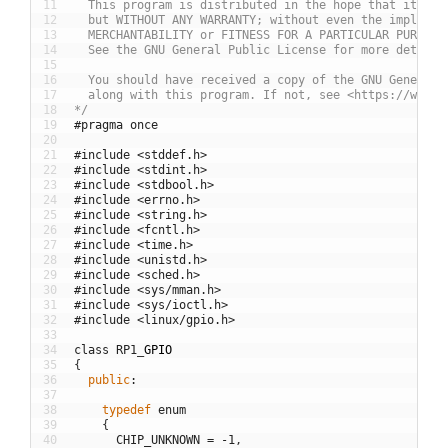
11
  This program is distributed in the hope that it wil
12
  but WITHOUT ANY WARRANTY; without even the implied 
13
  MERCHANTABILITY or FITNESS FOR A PARTICULAR PURPOSE
14
  See the GNU General Public License for more details
15
16
  You should have received a copy of the GNU General 
17
  along with this program. If not, see <https://www.g
18
*/
19
#pragma once
20
21
#include <stddef.h>
22
#include <stdint.h>
23
#include <stdbool.h>
24
#include <errno.h>
25
#include <string.h>
26
#include <fcntl.h>
27
#include <time.h>
28
#include <unistd.h>
29
#include <sched.h>
30
#include <sys/mman.h>
31
#include <sys/ioctl.h>
32
#include <linux/gpio.h>
33
34
class
RP1
_
GPIO
35
{
36
public
:
37
38
typedef
enum
39
{
40
CHIP_UNKNOWN
=
-
1
,