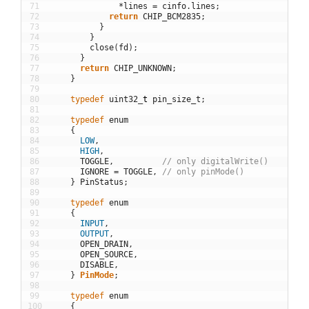
71
*
lines
=
cinfo
.
lines
;
72
return
CHIP_BCM2835
;
73
}
74
}
75
close
(
fd
)
;
76
}
77
return
CHIP_UNKNOWN
;
78
}
79
80
typedef
uint32
_
t
pin_size_t
;
81
82
typedef
enum
83
{
84
LOW
,
85
HIGH
,
86
TOGGLE
,
// only digitalWrite()
87
IGNORE
=
TOGGLE
,
// only pinMode()
88
}
PinStatus
;
89
90
typedef
enum
91
{
92
INPUT
,
93
OUTPUT
,
94
OPEN_DRAIN
,
95
OPEN_SOURCE
,
96
DISABLE
,
97
}
PinMode
;
98
99
typedef
enum
100
{