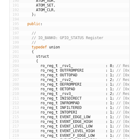
190
ATOM_XOR
,
191
ATOM_SET
,
192
ATOM_CLR
,
193
}
;
194
195
public
:
196
197
//
198
// IO_BANK0: GPIO_STATUS Register
199
//
200
typedef
union
201
{
202
struct
203
{
204
ro_reg
_
t
_rsv1_
:
8
;
// Reserve
205
ro_reg
_
t
OUTFROMPERI
:
1
;
// [0x00] 
206
ro_reg
_
t
OUTTOPAD
:
1
;
// [0x00] 
207
ro_reg
_
t
_rsv2_
:
2
;
// Reserve
208
ro_reg
_
t
OEFROMPERI
:
1
;
// [0x00] 
209
ro_reg
_
t
OETOPAD
:
1
;
// [0x00] 
210
ro_reg
_
t
_rsv3_
:
2
;
// Reserve
211
ro_reg
_
t
INISDIRECT
:
1
;
// [0x00] 
212
ro_reg
_
t
INFROMPAD
:
1
;
// [0x00] 
213
ro_reg
_
t
INFILTERED
:
1
;
// [0x00] 
214
ro_reg
_
t
INTOPERI
:
1
;
// [0x00] 
215
ro_reg
_
t
EVENT_EDGE_LOW
:
1
;
// [0x00] 
216
ro_reg
_
t
EVENT_EDGE_HIGH
:
1
;
// [0x00] 
217
ro_reg
_
t
EVENT_LEVEL_LOW
:
1
;
// [0x00] 
218
ro_reg
_
t
EVENT_LEVEL_HIGH
:
1
;
// [0x00] 
219
ro_reg
_
t
EVENT_F_EDGE_LOW
:
1
;
// [0x00] 