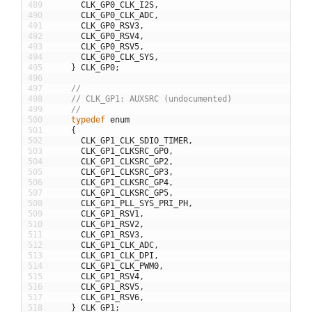
489
CLK_GP0_CLK_I2S
,
490
CLK_GP0_CLK_ADC
,
491
CLK_GP0_RSV3
,
492
CLK_GP0_RSV4
,
493
CLK_GP0_RSV5
,
494
CLK_GP0_CLK_SYS
,
495
}
CLK_GP0
;
496
497
//
498
// CLK_GP1: AUXSRC (undocumented)
499
//
500
typedef
enum
501
{
502
CLK_GP1_CLK_SDIO_TIMER
,
503
CLK_GP1_CLKSRC_GP0
,
504
CLK_GP1_CLKSRC_GP2
,
505
CLK_GP1_CLKSRC_GP3
,
506
CLK_GP1_CLKSRC_GP4
,
507
CLK_GP1_CLKSRC_GP5
,
508
CLK_GP1_PLL_SYS_PRI_PH
,
509
CLK_GP1_RSV1
,
510
CLK_GP1_RSV2
,
511
CLK_GP1_RSV3
,
512
CLK_GP1_CLK_ADC
,
513
CLK_GP1_CLK_DPI
,
514
CLK_GP1_CLK_PWM0
,
515
CLK_GP1_RSV4
,
516
CLK_GP1_RSV5
,
517
CLK_GP1_RSV6
,
518
}
CLK_GP1
;