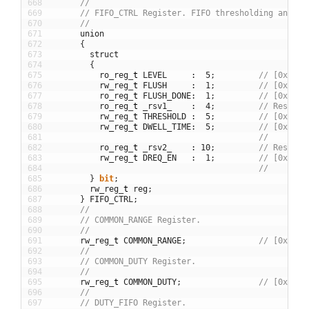
668
//
669
// FIFO_CTRL Register. FIFO thresholding and st
670
//
671
union
672
{
673
struct
674
{
675
ro_reg
_
t
LEVEL
:
5
;
// [0x00] 
676
rw_reg
_
t
FLUSH
:
1
;
// [0x00] 
677
ro_reg
_
t
FLUSH_DONE
:
1
;
// [0x00] 
678
ro_reg
_
t
_rsv1_
:
4
;
// Reserve
679
rw_reg
_
t
THRESHOLD
:
5
;
// [0x00] 
680
rw_reg
_
t
DWELL_TIME
:
5
;
// [0x02] 
681
//        
682
ro_reg
_
t
_rsv2_
:
10
;
// Reserve
683
rw_reg
_
t
DREQ_EN
:
1
;
// [0x00] 
684
//        
685
}
bit
;
686
rw_reg
_
t
reg
;
687
}
FIFO_CTRL
;
688
//
689
// COMMON_RANGE Register.
690
//
691
rw_reg
_
t
COMMON_RANGE
;
// [0x00] 
692
//
693
// COMMON_DUTY Register.
694
//
695
rw_reg
_
t
COMMON_DUTY
;
// [0x00] 
696
//
697
// DUTY_FIFO Register.