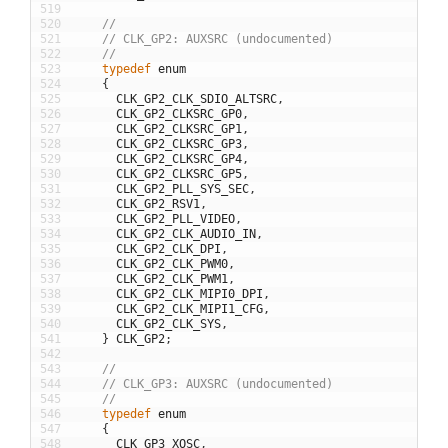
519
520
//
521
// CLK_GP2: AUXSRC (undocumented)
522
//
523
typedef
enum
524
{
525
CLK_GP2_CLK_SDIO_ALTSRC
,
526
CLK_GP2_CLKSRC_GP0
,
527
CLK_GP2_CLKSRC_GP1
,
528
CLK_GP2_CLKSRC_GP3
,
529
CLK_GP2_CLKSRC_GP4
,
530
CLK_GP2_CLKSRC_GP5
,
531
CLK_GP2_PLL_SYS_SEC
,
532
CLK_GP2_RSV1
,
533
CLK_GP2_PLL_VIDEO
,
534
CLK_GP2_CLK_AUDIO_IN
,
535
CLK_GP2_CLK_DPI
,
536
CLK_GP2_CLK_PWM0
,
537
CLK_GP2_CLK_PWM1
,
538
CLK_GP2_CLK_MIPI0_DPI
,
539
CLK_GP2_CLK_MIPI1_CFG
,
540
CLK_GP2_CLK_SYS
,
541
}
CLK_GP2
;
542
543
//
544
// CLK_GP3: AUXSRC (undocumented)
545
//
546
typedef
enum
547
{
548
CLK_GP3_XOSC
,