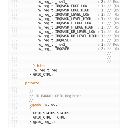
250
ro_reg
_
t
_rsv1_
:
2
;
// Reserve
251
rw_reg
_
t
IRQMASK_EDGE_LOW
:
1
;
// [0x00] 
252
rw_reg
_
t
IRQMASK_EDGE_HIGH
:
1
;
// [0x00] 
253
rw_reg
_
t
IRQMASK_LEVEL_LOW
:
1
;
// [0x00] 
254
rw_reg
_
t
IRQMASK_LEVEL_HIGH
:
1
;
// [0x00] 
255
rw_reg
_
t
IRQMASK_F_EDGE_LOW
:
1
;
// [0x00] 
256
rw_reg
_
t
IRQMASK_F_EDGE_HIGH
:
1
;
// [0x00] 
257
rw_reg
_
t
IRQMASK_DB_LEVEL_LOW
:
1
;
// [0x00] 
258
rw_reg
_
t
IRQMASK_DB_LEVEL_HIGH
:
1
;
// [0x00] 
259
rw_reg
_
t
IRQRESET
:
1
;
// [0x00] 
260
ro_reg
_
t
_rsv2_
:
1
;
// Reserve
261
rw_reg
_
t
IRQOVER
:
2
;
// [0x00] 
262
//        
263
//        
264
//        
265
}
bit
;
266
rw_reg
_
t
reg
;
267
}
GPIO_CTRL
;
268
269
private
:
270
271
//
272
// IO_BANK0: GPIO Register
273
//
274
typedef
struct
275
{
276
GPIO
_
STATUS
STATUS
;
277
GPIO
_
CTRL
CTRL
;
278
}
gpio_reg_t
;
279