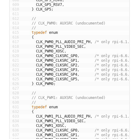
608
CLK_GP5_RSV6
,
609
CLK_GP5_RSV7
,
610
}
CLK_GP5
;
611
612
//
613
// CLK_PWM0: AUXSRC (undocumented)
614
//
615
typedef
enum
616
{
617
CLK_PWM0_PLL_AUDIO_PRI_PH
,
/* only rpi-6.1.y */
618
CLK_PWM0_PLL_VIDEO_SEC
,
619
CLK_PWM0_XOSC
,
620
CLK_PWM0_CLKSRC_GP0
,
/* only rpi-6.6.y */
621
CLK_PWM0_CLKSRC_GP1
,
/* only rpi-6.6.y */
622
CLK_PWM0_CLKSRC_GP2
,
/* only rpi-6.6.y */
623
CLK_PWM0_CLKSRC_GP3
,
/* only rpi-6.6.y */
624
CLK_PWM0_CLKSRC_GP4
,
/* only rpi-6.6.y */
625
CLK_PWM0_CLKSRC_GP5
,
/* only rpi-6.6.y */
626
}
CLK_PWM0
;
627
628
//
629
// CLK_PWM1: AUXSRC (undocumented)
630
//
631
typedef
enum
632
{
633
CLK_PWM1_PLL_AUDIO_PRI_PH
,
/* only rpi-6.1.y */
634
CLK_PWM1_PLL_VIDEO_SEC
,
635
CLK_PWM1_XOSC
,
636
CLK_PWM1_CLKSRC_GP0
,
/* only rpi-6.6.y */
637
CLK_PWM1_CLKSRC_GP1
,
/* only rpi-6.6.y */