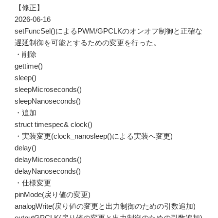
【修正】
2026-06-16
setFuncSel()によるPWM/GPCLKのオンオフ制御と正確な
遅延制御を可能とするための変更を行った。
・削除
gettime()
sleep()
sleepMicroseconds()
sleepNanoseconds()
・追加
struct timespec& clock()
・実装変更(clock_nanosleep()による実装へ変更)
delay()
delayMicroseconds()
delayNanoseconds()
・仕様変更
pinMode(戻り値の変更)
analogWrite(戻り値の変更と出力制御のための引数追加)
outputGPCLK(戻り値の変更と出力制御のための引数追加)