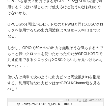
GPCLKを最大３出力できるがGPCLK1/2はSDIO関連で利
用する？っぽい感じなので使えるけど使うのはお勧めで
はないかも。
GPCLKの分周比が16ビットなのとPWMと同じXOSCクロ
ックを使用するため出力周波数は763Hz～50MHzまでと
なる。
しかし、GPIOで50MHzの出力は無理そうな気もするので
もっと低いクロックを使いたかったのだがGPCLK0/1/2で
共通使用できるクロックはXOSCぐらいしか見つけられな
かった．．．
使い方は簡単で次のように出力ピンと周波数(Hz)を指定
する。利用可能な出力ピンはgetGPCLKChannel()を見る
べし！
Arduino
1
rp1
.
outputGPCLK
(
PIN_GPCLK
,
1000
)
;