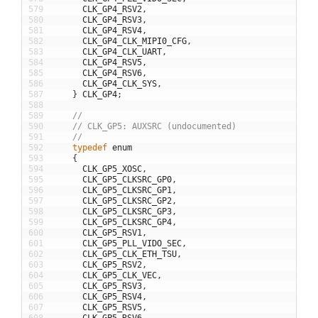
579
CLK_GP4_RSV2
,
580
CLK_GP4_RSV3
,
581
CLK_GP4_RSV4
,
582
CLK_GP4_CLK_MIPI0_CFG
,
583
CLK_GP4_CLK_UART
,
584
CLK_GP4_RSV5
,
585
CLK_GP4_RSV6
,
586
CLK_GP4_CLK_SYS
,
587
}
CLK_GP4
;
588
589
//
590
// CLK_GP5: AUXSRC (undocumented)
591
//
592
typedef
enum
593
{
594
CLK_GP5_XOSC
,
595
CLK_GP5_CLKSRC_GP0
,
596
CLK_GP5_CLKSRC_GP1
,
597
CLK_GP5_CLKSRC_GP2
,
598
CLK_GP5_CLKSRC_GP3
,
599
CLK_GP5_CLKSRC_GP4
,
600
CLK_GP5_RSV1
,
601
CLK_GP5_PLL_VIDO_SEC
,
602
CLK_GP5_CLK_ETH_TSU
,
603
CLK_GP5_RSV2
,
604
CLK_GP5_CLK_VEC
,
605
CLK_GP5_RSV3
,
606
CLK_GP5_RSV4
,
607
CLK_GP5_RSV5
,