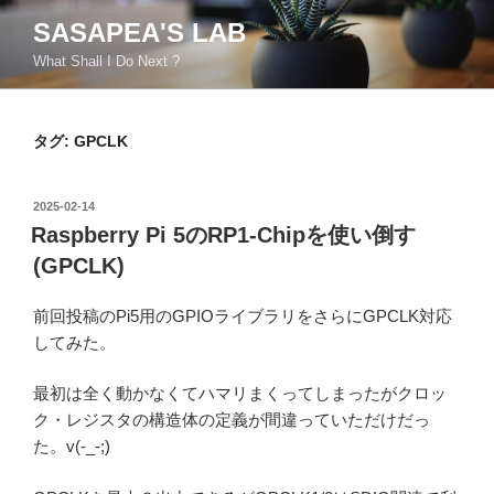
コ
SASAPEA'S LAB
ン
What Shall I Do Next ?
テ
ン
ツ
タグ:
GPCLK
へ
ス
キ
投
2025-02-14
ッ
稿
Raspberry Pi 5のRP1-Chipを使い倒す
日:
プ
(GPCLK)
前回投稿のPi5用のGPIOライブラリをさらにGPCLK対応
してみた。
最初は全く動かなくてハマリまくってしまったがクロッ
ク・レジスタの構造体の定義が間違っていただけだっ
た。v(-_-;)