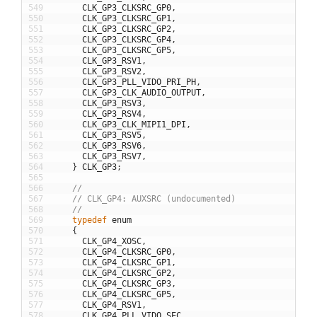
549
CLK_GP3_CLKSRC_GP0
,
550
CLK_GP3_CLKSRC_GP1
,
551
CLK_GP3_CLKSRC_GP2
,
552
CLK_GP3_CLKSRC_GP4
,
553
CLK_GP3_CLKSRC_GP5
,
554
CLK_GP3_RSV1
,
555
CLK_GP3_RSV2
,
556
CLK_GP3_PLL_VIDO_PRI_PH
,
557
CLK_GP3_CLK_AUDIO_OUTPUT
,
558
CLK_GP3_RSV3
,
559
CLK_GP3_RSV4
,
560
CLK_GP3_CLK_MIPI1_DPI
,
561
CLK_GP3_RSV5
,
562
CLK_GP3_RSV6
,
563
CLK_GP3_RSV7
,
564
}
CLK_GP3
;
565
566
//
567
// CLK_GP4: AUXSRC (undocumented)
568
//
569
typedef
enum
570
{
571
CLK_GP4_XOSC
,
572
CLK_GP4_CLKSRC_GP0
,
573
CLK_GP4_CLKSRC_GP1
,
574
CLK_GP4_CLKSRC_GP2
,
575
CLK_GP4_CLKSRC_GP3
,
576
CLK_GP4_CLKSRC_GP5
,
577
CLK_GP4_RSV1
,
578
CLK_GP4_PLL_VIDO_SEC
,