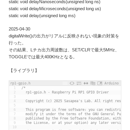
static void delayNanoseconds(unsigned long ns)
static void delayMicroseconds(unsigned long us)
static void delay(unsigned long ms)
2025-04-30
digitalWrite()の出力がリアルに反映されない現象の対策を
行った。
その結果、Lチカ出力周波数は、SET/CLRで最大5MHz、
TOGGLEでは最大400KHzとなる。
【ライブラリ】
rp1-gpio.h
Arduino
1
/*
2
  rp1-gpio.h - Raspberry Pi RP1 GPIO Driver
3
4
  Copyright (c) 2025 Sasapea's Lab. All right reserve
5
6
  This program is free software: you can redistribute
7
  modify it under the terms of the GNU General Public
8
  published by the Free Software Foundation, either v
9
  the License, or at your option) any later version.
10