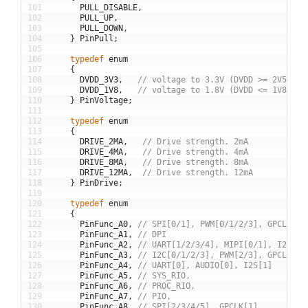
101
PULL_DISABLE
,
102
PULL_UP
,
103
PULL_DOWN
,
104
}
PinPull
;
105
106
typedef
enum
107
{
108
DVDD_3V3
,
// voltage to 3.3V (DVDD >= 2V5)
109
DVDD_1V8
,
// voltage to 1.8V (DVDD <= 1V8)
110
}
PinVoltage
;
111
112
typedef
enum
113
{
114
DRIVE_2MA
,
// Drive strength. 2mA
115
DRIVE_4MA
,
// Drive strength. 4mA
116
DRIVE_8MA
,
// Drive strength. 8mA
117
DRIVE_12MA
,
// Drive strength. 12mA
118
}
PinDrive
;
119
120
typedef
enum
121
{
122
PinFunc_A0
,
// SPI[0/1], PWM[0/1/2/3], GPCLK[0/
123
PinFunc_A1
,
// DPI
124
PinFunc_A2
,
// UART[1/2/3/4], MIPI[0/1], I2S[0]
125
PinFunc_A3
,
// I2C[0/1/2/3], PWM[2/3], GPCLK[0/
126
PinFunc_A4
,
// UART[0], AUDIO[0], I2S[1]
127
PinFunc_A5
,
// SYS_RIO,
128
PinFunc_A6
,
// PROC_RIO,
129
PinFunc_A7
,
// PIO,
130
PinFunc_A8
,
// SPI[2/3/4/5], GPCLK[1],