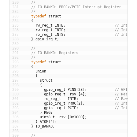
280
//
281
// IO_BANK0: PROCx/PCIE Interrupt Register
282
//
283
typedef
struct
284
{
285
rw_reg
_
t
INTE
;
// Interru
286
rw_reg
_
t
INTF
;
// Interru
287
ro_reg
_
t
INTS
;
// Interru
288
}
gpio_irq_t
;
289
290
//
291
// IO_BANK0: Registers
292
//
293
typedef
struct
294
{
295
union
296
{
297
struct
298
{
299
gpio_reg
_
t
PINS
[
28
]
;
// GPIO[0-
300
gpio_reg
_
t
_rsv_
[
4
]
;
// Reserve
301
ro_reg
_
t
INTR
;
// Raw Int
302
gpio_irq
_
t
PROC
[
2
]
;
// Interru
303
gpio_irq
_
t
PCIE
;
// Interru
304
}
REG
;
305
uint8
_
t
_rsv_
[
0x1000
]
;
306
}
ATOM
[
4
]
;
307
}
IO_BANK0
;
308
309
//