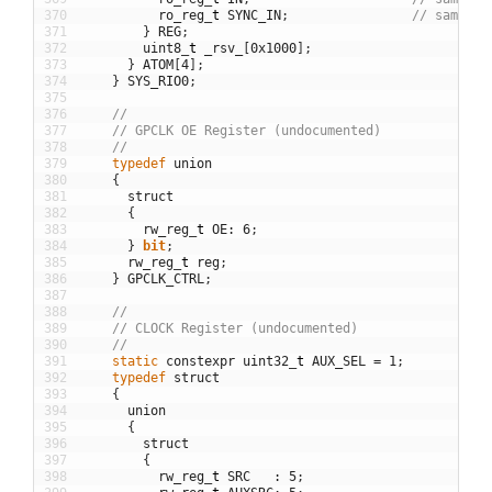
370
ro_reg
_
t
SYNC_IN
;
// samples
371
}
REG
;
372
uint8
_
t
_rsv_
[
0x1000
]
;
373
}
ATOM
[
4
]
;
374
}
SYS_RIO0
;
375
376
//
377
// GPCLK OE Register (undocumented)
378
//
379
typedef
union
380
{
381
struct
382
{
383
rw_reg
_
t
OE
:
6
;
384
}
bit
;
385
rw_reg
_
t
reg
;
386
}
GPCLK_CTRL
;
387
388
//
389
// CLOCK Register (undocumented)
390
//
391
static
constexpr
uint32
_
t
AUX_SEL
=
1
;
392
typedef
struct
393
{
394
union
395
{
396
struct
397
{
398
rw_reg
_
t
SRC
:
5
;