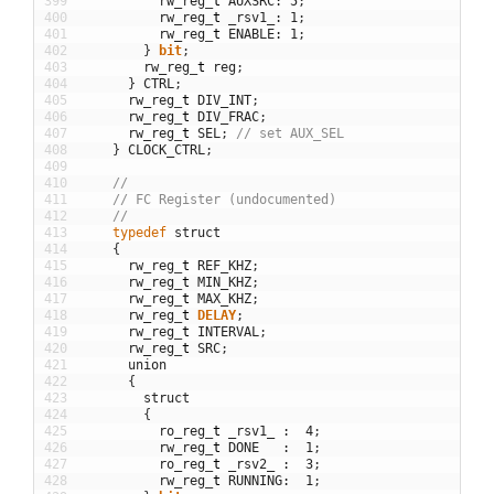
399
rw_reg
_
t
AUXSRC
:
5
;
400
rw_reg
_
t
_rsv1_
:
1
;
401
rw_reg
_
t
ENABLE
:
1
;
402
}
bit
;
403
rw_reg
_
t
reg
;
404
}
CTRL
;
405
rw_reg
_
t
DIV_INT
;
406
rw_reg
_
t
DIV_FRAC
;
407
rw_reg
_
t
SEL
;
// set AUX_SEL
408
}
CLOCK_CTRL
;
409
410
//
411
// FC Register (undocumented)
412
//
413
typedef
struct
414
{
415
rw_reg
_
t
REF_KHZ
;
416
rw_reg
_
t
MIN_KHZ
;
417
rw_reg
_
t
MAX_KHZ
;
418
rw_reg
_
t
DELAY
;
419
rw_reg
_
t
INTERVAL
;
420
rw_reg
_
t
SRC
;
421
union
422
{
423
struct
424
{
425
ro_reg
_
t
_rsv1_
:
4
;
426
rw_reg
_
t
DONE
:
1
;
427
ro_reg
_
t
_rsv2_
:
3
;
428
rw_reg
_
t
RUNNING
:
1
;