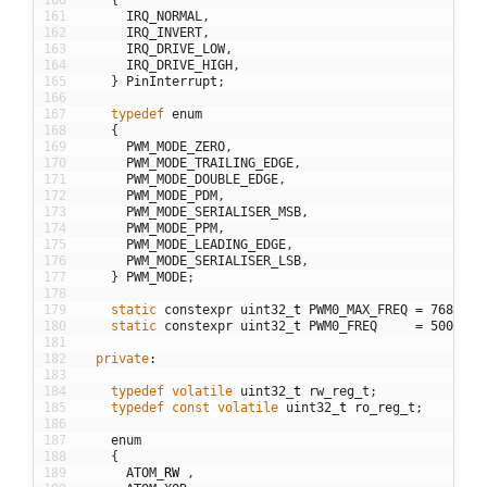
160
{
161
IRQ_NORMAL
,
162
IRQ_INVERT
,
163
IRQ_DRIVE_LOW
,
164
IRQ_DRIVE_HIGH
,
165
}
PinInterrupt
;
166
167
typedef
enum
168
{
169
PWM_MODE_ZERO
,
170
PWM_MODE_TRAILING_EDGE
,
171
PWM_MODE_DOUBLE_EDGE
,
172
PWM_MODE_PDM
,
173
PWM_MODE_SERIALISER_MSB
,
174
PWM_MODE_PPM
,
175
PWM_MODE_LEADING_EDGE
,
176
PWM_MODE_SERIALISER_LSB
,
177
}
PWM_MODE
;
178
179
static
constexpr
uint32
_
t
PWM0_MAX_FREQ
=
7680000
180
static
constexpr
uint32
_
t
PWM0_FREQ
=
5000000
181
182
private
:
183
184
typedef
volatile
uint32
_
t
rw_reg_t
;
185
typedef
const
volatile
uint32
_
t
ro_reg_t
;
186
187
enum
188
{
189
ATOM
_
RW
,