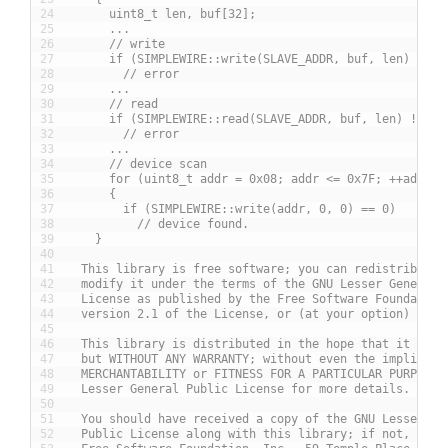
24
      uint8_t len, buf[32];
25
      ...
26
      // write
27
      if (SIMPLEWIRE::write(SLAVE_ADDR, buf, len) != (
28
        // error
29
      ...
30
      // read
31
      if (SIMPLEWIRE::read(SLAVE_ADDR, buf, len) != (i
32
        // error
33
      ...
34
      // device scan
35
      for (uint8_t addr = 0x08; addr <= 0x7F; ++addr)
36
      {
37
        if (SIMPLEWIRE::write(addr, 0, 0) == 0)
38
          // device found.
39
    }
40
41
  This library is free software; you can redistribute 
42
  modify it under the terms of the GNU Lesser General 
43
  License as published by the Free Software Foundation
44
  version 2.1 of the License, or (at your option) any 
45
46
  This library is distributed in the hope that it will
47
  but WITHOUT ANY WARRANTY; without even the implied w
48
  MERCHANTABILITY or FITNESS FOR A PARTICULAR PURPOSE.
49
  Lesser General Public License for more details.
50
51
  You should have received a copy of the GNU Lesser Ge
52
  Public License along with this library; if not, writ