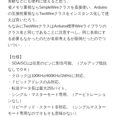
実験などにも便利に使えると思う。
省メモリ重視ならSimpleWireクラスを直接使い、Arduino
の互換性重視ならTwoWireクラスをインスタンス化して使
えば良いだろう。
ちなみにTwoWireクラスはArduino標準Wireライブラリの
クラス名と同じであることに注意すべし。同じ名前にす
る必要もなかったのだが名前考えるが面倒だったのでつ
いつい．．．
【仕様】
・SDA/SCLは任意のピンに割当可能。（プルアップ抵抗
なしでＯＫ）
・クロックは100KHz/400KHz/1MHzに対応。
・７ビットアドレスのみ対応。
・転送データ長は最大255バイト。
・シングル・マスターモード専用。（アービトレーショ
ンなし）
・リピーテッド・スタート非対応。（シングルマスター
モード専用なのでそもそも意味がない）