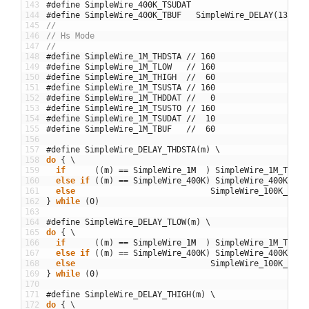
143
#define SimpleWire_400K_TSUDAT                       /
144
#define SimpleWire_400K_TBUF   SimpleWire_DELAY(1300) 
145
//
146
// Hs Mode
147
//
148
#define SimpleWire_1M_THDSTA // 160 
149
#define SimpleWire_1M_TLOW   // 160
150
#define SimpleWire_1M_THIGH  //  60
151
#define SimpleWire_1M_TSUSTA // 160
152
#define SimpleWire_1M_THDDAT //   0
153
#define SimpleWire_1M_TSUSTO // 160
154
#define SimpleWire_1M_TSUDAT //  10
155
#define SimpleWire_1M_TBUF   //  60
156
157
#define SimpleWire_DELAY_THDSTA(m) \
158
do
{
\
159
if
(
(
m
)
==
SimpleWire
_
1M
)
SimpleWire_1M_THDST
160
else
if
(
(
m
)
==
SimpleWire_400K
)
SimpleWire_400K_THD
161
else
SimpleWire_100K_THDS
162
}
while
(
0
)
163
164
#define SimpleWire_DELAY_TLOW(m) \
165
do
{
\
166
if
(
(
m
)
==
SimpleWire
_
1M
)
SimpleWire_1M_TLOW
;
167
else
if
(
(
m
)
==
SimpleWire_400K
)
SimpleWire_400K_TLO
168
else
SimpleWire_100K_TLOW
169
}
while
(
0
)
170
171
#define SimpleWire_DELAY_THIGH(m) \
172
do
{
\