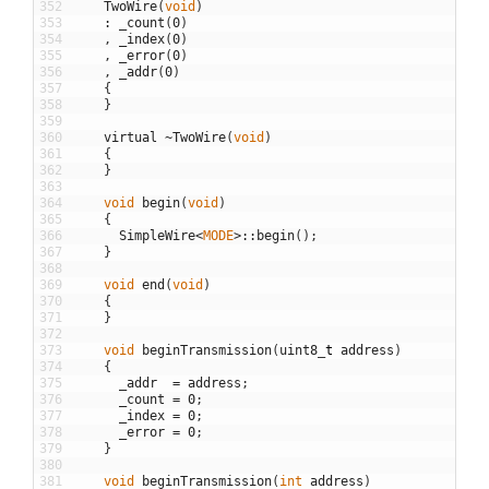
352
TwoWire
(
void
)
353
:
_count
(
0
)
354
,
_index
(
0
)
355
,
_error
(
0
)
356
,
_addr
(
0
)
357
{
358
}
359
360
virtual
~
TwoWire
(
void
)
361
{
362
}
363
364
void
begin
(
void
)
365
{
366
SimpleWire
<
MODE
>
::
begin
(
)
;
367
}
368
369
void
end
(
void
)
370
{
371
}
372
373
void
beginTransmission
(
uint8
_
t
address
)
374
{
375
_addr
=
address
;
376
_count
=
0
;
377
_index
=
0
;
378
_error
=
0
;
379
}
380
381
void
beginTransmission
(
int
address
)