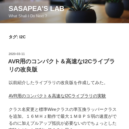
コ
SASAPEA'S LAB
ン
What Shall I Do Next ?
テ
ン
ツ
タグ:
I2C
へ
ス
キ
投
2020-03-11
ッ
稿
AVR用のコンパクト＆高速なI2Cライブラ
日:
プ
リの改良版
以前紹介したライブラリの改良版を作成してみた。
AVR用のコンパクト＆高速なI2Cライブラリの実験
クラス名変更と標準Wireクラスの準互換ラッパークラス
を追加。１６ＭＨｚ動作で最大１ＭＢＰＳ弱の速度がで
るのに加えプルアップ抵抗が必要ないのでちょっとした