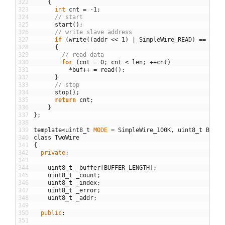
322
{
323
int
cnt
=
-
1
;
324
// start
325
start
(
)
;
326
// write slave address
327
if
(
write
(
(
addr
<<
1
)
|
SimpleWire_READ
)
==
0
)
328
{
329
// read data
330
for
(
cnt
=
0
;
cnt
<
len
;
++
cnt
)
331
*
buf
++
=
read
(
)
;
332
}
333
// stop
334
stop
(
)
;
335
return
cnt
;
336
}
337
}
;
338
339
template
<
uint8
_
t
MODE
=
SimpleWire_100K
,
uint8
_
t
BUFFE
340
class
TwoWire
341
{
342
private
:
343
344
uint8
_
t
_buffer
[
BUFFER_LENGTH
]
;
345
uint8
_
t
_count
;
346
uint8
_
t
_index
;
347
uint8
_
t
_error
;
348
uint8
_
t
_addr
;
349
350
public
:
351