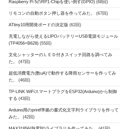
Raspberry Pi 5のRP1-Chipを使い倒す(GPIO)
(68回)
リモコンの自動ボタン押し器を作ってみた。
(67回)
ATtiny10用開発ボードの決定版
(62回)
充電しながら使えるLIPOバッテリーUSB電源モジュール
(TP4056+B628)
(55回)
文化シャッターのＬＥＤ付きスイッチ回路を調べてみ
た。
(47回)
超低消費電力(数uA)で動作する降雨センサーを作ってみ
た。
(46回)
TP-LINK WiFiスマートプラグをESP32(Arduino)から制御
する
(43回)
Arduino用のprintf準拠の書式化文字列ライブラリを作って
みた。
(42回)
MAX31856(熱電対)ライブラリを作ってみた。
(41回)