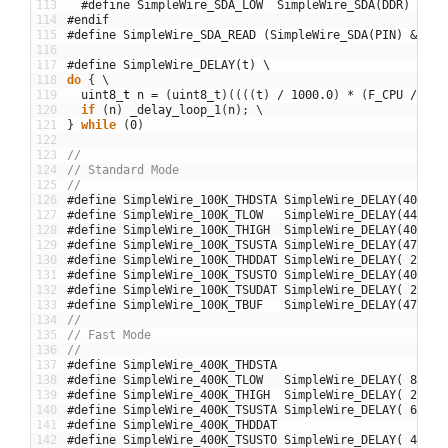
113
#define SimpleWire_SDA_LOW  SimpleWire_SDA(DDR)  |= 
114
#endif
115
#define SimpleWire_SDA_READ (SimpleWire_SDA(PIN) & _BV
116
117
#define SimpleWire_DELAY(t) \
118
do
{
\
119
uint8
_
t
n
=
(
uint8_t
)
(
(
(
(
t
)
/
1000.0
)
*
(
F_CPU
/
100
120
if
(
n
)
_delay_loop_1
(
n
)
;
\
121
}
while
(
0
)
122
123
//
124
// Standard Mode
125
//
126
#define SimpleWire_100K_THDSTA SimpleWire_DELAY(4000) 
127
#define SimpleWire_100K_TLOW   SimpleWire_DELAY(4400) 
128
#define SimpleWire_100K_THIGH  SimpleWire_DELAY(4000) 
129
#define SimpleWire_100K_TSUSTA SimpleWire_DELAY(4700) 
130
#define SimpleWire_100K_THDDAT SimpleWire_DELAY( 200) 
131
#define SimpleWire_100K_TSUSTO SimpleWire_DELAY(4000) 
132
#define SimpleWire_100K_TSUDAT SimpleWire_DELAY( 200) 
133
#define SimpleWire_100K_TBUF   SimpleWire_DELAY(4700) 
134
//
135
// Fast Mode
136
//
137
#define SimpleWire_400K_THDSTA                       /
138
#define SimpleWire_400K_TLOW   SimpleWire_DELAY( 800) 
139
#define SimpleWire_400K_THIGH  SimpleWire_DELAY( 200) 
140
#define SimpleWire_400K_TSUSTA SimpleWire_DELAY( 600) 
141
#define SimpleWire_400K_THDDAT                       /
142
#define SimpleWire_400K_TSUSTO SimpleWire_DELAY( 400) 