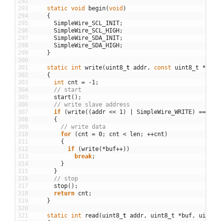
292
293
static
void
begin
(
void
)
294
{
295
SimpleWire_SCL_INIT
;
296
SimpleWire_SCL_HIGH
;
297
SimpleWire_SDA_INIT
;
298
SimpleWire_SDA_HIGH
;
299
}
300
301
static
int
write
(
uint8
_
t
addr
,
const
uint8_t
*
buf
,
302
{
303
int
cnt
=
-
1
;
304
// start
305
start
(
)
;
306
// write slave address
307
if
(
write
(
(
addr
<<
1
)
|
SimpleWire_WRITE
)
==
0
)
308
{
309
// write data
310
for
(
cnt
=
0
;
cnt
<
len
;
++
cnt
)
311
{
312
if
(
write
(
*
buf
++
)
)
313
break
;
314
}
315
}
316
// stop
317
stop
(
)
;
318
return
cnt
;
319
}
320
321
static
int
read
(
uint8
_
t
addr
,
uint8_t
*
buf
,
uint8
_