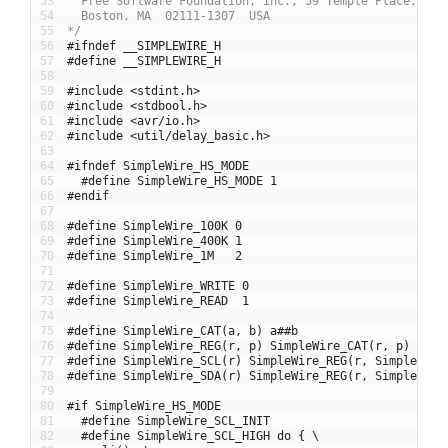
53
  Free Software Foundation, Inc., 59 Temple Place, Sui
54
  Boston, MA  02111-1307  USA
55
*/
56
#ifndef __SIMPLEWIRE_H
57
#define __SIMPLEWIRE_H
58
59
#include <stdint.h>
60
#include <stdbool.h>
61
#include <avr/io.h>
62
#include <util/delay_basic.h>
63
64
#ifndef SimpleWire_HS_MODE
65
#define SimpleWire_HS_MODE 1
66
#endif
67
68
#define SimpleWire_100K 0
69
#define SimpleWire_400K 1
70
#define SimpleWire_1M   2
71
72
#define SimpleWire_WRITE 0
73
#define SimpleWire_READ  1
74
75
#define SimpleWire_CAT(a, b) a##b
76
#define SimpleWire_REG(r, p) SimpleWire_CAT(r, p)
77
#define SimpleWire_SCL(r) SimpleWire_REG(r, SimpleWire
78
#define SimpleWire_SDA(r) SimpleWire_REG(r, SimpleWire
79
80
#if SimpleWire_HS_MODE
81
#define SimpleWire_SCL_INIT
82
#define SimpleWire_SCL_HIGH do { \