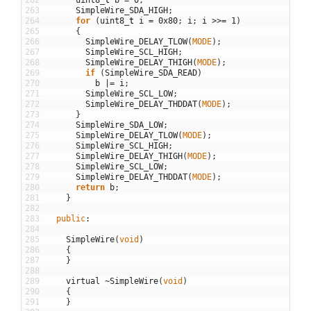
262
uint8
_
t
b
=
0
;
263
SimpleWire_SDA_HIGH
;
264
for
(
uint8
_
t
i
=
0x80
;
i
;
i
>>
=
1
)
265
{
266
SimpleWire_DELAY_TLOW
(
MODE
)
;
267
SimpleWire_SCL_HIGH
;
268
SimpleWire_DELAY_THIGH
(
MODE
)
;
269
if
(
SimpleWire_SDA_READ
)
270
b
|=
i
;
271
SimpleWire_SCL_LOW
;
272
SimpleWire_DELAY_THDDAT
(
MODE
)
;
273
}
274
SimpleWire_SDA_LOW
;
275
SimpleWire_DELAY_TLOW
(
MODE
)
;
276
SimpleWire_SCL_HIGH
;
277
SimpleWire_DELAY_THIGH
(
MODE
)
;
278
SimpleWire_SCL_LOW
;
279
SimpleWire_DELAY_THDDAT
(
MODE
)
;
280
return
b
;
281
}
282
283
public
:
284
285
SimpleWire
(
void
)
286
{
287
}
288
289
virtual
~
SimpleWire
(
void
)
290
{
291
}