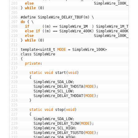
203
else
SimpleWire_100K_TSUD
204
}
while
(
0
)
205
206
#define SimpleWire_DELAY_TBUF(m) \
207
do
{
\
208
if
(
(
m
)
==
SimpleWire
_
1M
)
SimpleWire_1M_TBUF
;
209
else
if
(
(
m
)
==
SimpleWire_400K
)
SimpleWire_400K_TBU
210
else
SimpleWire_100K_TBUF
211
}
while
(
0
)
212
213
template
<
uint8
_
t
MODE
=
SimpleWire_100K
>
214
class
SimpleWire
215
{
216
private
:
217
218
static
void
start
(
void
)
219
{
220
SimpleWire_SDA_LOW
;
221
SimpleWire_DELAY_THDSTA
(
MODE
)
;
222
SimpleWire_SCL_LOW
;
223
SimpleWire_DELAY_THDDAT
(
MODE
)
;
224
}
225
226
static
void
stop
(
void
)
227
{
228
SimpleWire_SDA_LOW
;
229
SimpleWire_DELAY_TLOW
(
MODE
)
;
230
SimpleWire_SCL_HIGH
;
231
SimpleWire_DELAY_TSUSTO
(
MODE
)
;
232
SimpleWire_SDA_HIGH
;