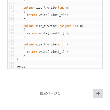
501
}
502
503
inline
size
_
t
write
(
long
n
)
504
{
505
return
write
(
(
uint8_t
)
n
)
;
506
}
507
508
inline
size
_
t
write
(
unsigned
int
n
)
509
{
510
return
write
(
(
uint8_t
)
n
)
;
511
}
512
513
inline
size
_
t
write
(
int
n
)
514
{
515
return
write
(
(
uint8_t
)
n
)
;
516
}
517
}
;
518
519
#endif
投
次
固定ページ
1
の
稿
ペ
の