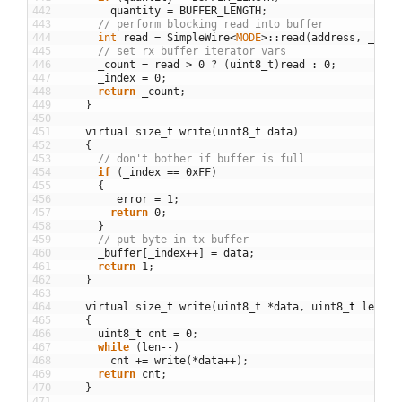
442
quantity
=
BUFFER_LENGTH
;
443
// perform blocking read into buffer
444
int
read
=
SimpleWire
<
MODE
>
::
read
(
address
,
_buff
445
// set rx buffer iterator vars
446
_count
=
read
>
0
?
(
uint8_t
)
read
:
0
;
447
_index
=
0
;
448
return
_count
;
449
}
450
451
virtual
size
_
t
write
(
uint8
_
t
data
)
452
{
453
// don't bother if buffer is full
454
if
(
_index
==
0xFF
)
455
{
456
_error
=
1
;
457
return
0
;
458
}
459
// put byte in tx buffer
460
_buffer
[
_index
++
]
=
data
;
461
return
1
;
462
}
463
464
virtual
size
_
t
write
(
uint8_t
*
data
,
uint8
_
t
len
)
465
{
466
uint8
_
t
cnt
=
0
;
467
while
(
len
--
)
468
cnt
+=
write
(
*
data
++
)
;
469
return
cnt
;
470
}
471