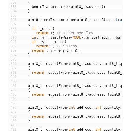
382
{
383
beginTransmission
(
(
uint8_t
)
address
)
;
384
}
385
386
uint8
_
t
endTransmission
(
uint8
_
t
sendStop
=
true
)
387
{
388
if
(
_error
)
389
return
1
;
// buffer overflow
390
int
rv
=
SimpleWire
<
MODE
>
::
write
(
_addr
,
_buffer
,
391
if
(
rv
==
_index
)
392
return
0
;
// success
393
return
(
rv
<
0
?
2
:
3
)
;
394
}
395
396
uint8
_
t
requestFrom
(
uint8
_
t
address
,
uint8
_
t
quant
397
{
398
return
requestFrom
(
(
uint8_t
)
address
,
(
uint8_t
)
qu
399
}
400
401
uint8
_
t
requestFrom
(
uint8
_
t
address
,
uint8
_
t
quant
402
{
403
return
requestFrom
(
(
uint8_t
)
address
,
(
uint8_t
)
qu
404
}
405
406
uint8
_
t
requestFrom
(
int
address
,
int
quantity
)
407
{
408
return
requestFrom
(
(
uint8_t
)
address
,
(
uint8_t
)
qu
409
}
410
411
uint8
_
t
requestFrom
(
int
address
,
int
quantity
,
int