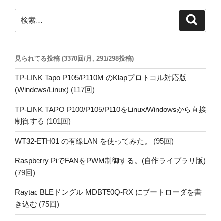
ー
ペ
ジ
検
検
ー
索
索:
ジ
送
見られてる投稿 (3370回/月, 291/298投稿)
り
TP-LINK Tapo P105/P110M のKlapプロトコル対応版
(Windows/Linux)
(117回)
TP-LINK TAPO P100/P105/P110をLinux/Windowsから直接
制御する
(101回)
WT32-ETH01 の有線LAN を使ってみた。
(95回)
Raspberry PiでFANをPWM制御する。(自作ライブラリ版)
(79回)
Raytac BLEドングル MDBT50Q-RX にブートローダを書
き込む
(75回)