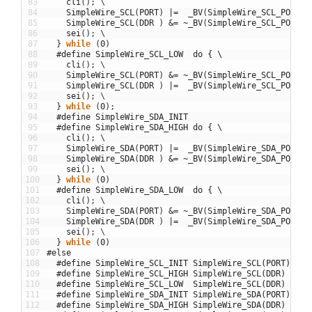
83
cli
(
)
;
\
84
SimpleWire_SCL
(
PORT
)
|=
_BV
(
SimpleWire_SCL_POS
)
;
85
SimpleWire_SCL
(
DDR
)
&=
~
_BV
(
SimpleWire_SCL_POS
)
;
86
sei
(
)
;
\
87
}
while
(
0
)
88
#define SimpleWire_SCL_LOW  do { \
89
cli
(
)
;
\
90
SimpleWire_SCL
(
PORT
)
&=
~
_BV
(
SimpleWire_SCL_POS
)
;
91
SimpleWire_SCL
(
DDR
)
|=
_BV
(
SimpleWire_SCL_POS
)
;
92
sei
(
)
;
\
93
}
while
(
0
)
;
94
#define SimpleWire_SDA_INIT
95
#define SimpleWire_SDA_HIGH do { \
96
cli
(
)
;
\
97
SimpleWire_SDA
(
PORT
)
|=
_BV
(
SimpleWire_SDA_POS
)
;
98
SimpleWire_SDA
(
DDR
)
&=
~
_BV
(
SimpleWire_SDA_POS
)
;
99
sei
(
)
;
\
100
}
while
(
0
)
101
#define SimpleWire_SDA_LOW  do { \
102
cli
(
)
;
\
103
SimpleWire_SDA
(
PORT
)
&=
~
_BV
(
SimpleWire_SDA_POS
)
;
104
SimpleWire_SDA
(
DDR
)
|=
_BV
(
SimpleWire_SDA_POS
)
;
105
sei
(
)
;
\
106
}
while
(
0
)
107
#else
108
#define SimpleWire_SCL_INIT SimpleWire_SCL(PORT) &= 
109
#define SimpleWire_SCL_HIGH SimpleWire_SCL(DDR)  &= 
110
#define SimpleWire_SCL_LOW  SimpleWire_SCL(DDR)  |= 
111
#define SimpleWire_SDA_INIT SimpleWire_SDA(PORT) &= 
112
#define SimpleWire_SDA_HIGH SimpleWire_SDA(DDR)  &= 