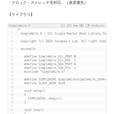
・クロック・ストレッチ非対応。（速度優先）
【ライブラリ】
SimpleWire.h
Arduino
1
/*
2
  SimpleWire.h - I2C Single Master Mode Library for AV
3
4
  Copyright (c) 2020 Sasapea's Lab. All right reserved
5
6
  exsample:
7
8
    #define SimpleWire_SCL_PORT B
9
    #define SimpleWire_SCL_POS  1
10
    #define SimpleWire_SDA_PORT B
11
    #define SimpleWire_SDA_POS  3
12
    #include "SimpleWire.h"
13
14
    #define SIMPLEWIRE SimpleWire<SimpleWire_100K>
15
    #define SLAVE_ADDR 0x20
16
17
    void setup()
18
    {
19
      SIMPLEWIRE::begin();
20
    }
21
22
    void loop()
23
    {