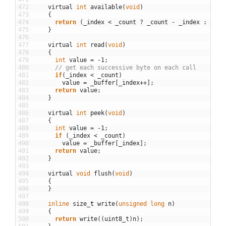
472
virtual
int
available
(
void
)
473
{
474
return
(
_index
<
_count
?
_count
-
_index
:
0
)
;
475
}
476
477
virtual
int
read
(
void
)
478
{
479
int
value
=
-
1
;
480
// get each successive byte on each call
481
if
(
_index
<
_count
)
482
value
=
_buffer
[
_index
++
]
;
483
return
value
;
484
}
485
486
virtual
int
peek
(
void
)
487
{
488
int
value
=
-
1
;
489
if
(
_index
<
_count
)
490
value
=
_buffer
[
_index
]
;
491
return
value
;
492
}
493
494
virtual
void
flush
(
void
)
495
{
496
}
497
498
inline
size
_
t
write
(
unsigned
long
n
)
499
{
500
return
write
(
(
uint8_t
)
n
)
;