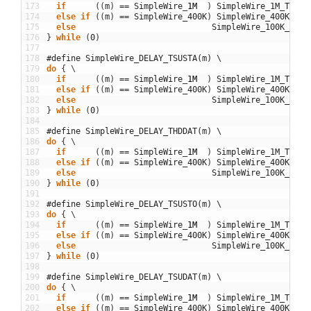
173
if
(
(
m
)
==
SimpleWire
_
1M
)
SimpleWire_1M_THIGH
174
else
if
(
(
m
)
==
SimpleWire_400K
)
SimpleWire_400K_THI
175
else
SimpleWire_100K_THIG
176
}
while
(
0
)
177
178
#define SimpleWire_DELAY_TSUSTA(m) \
179
do
{
\
180
if
(
(
m
)
==
SimpleWire
_
1M
)
SimpleWire_1M_TSUST
181
else
if
(
(
m
)
==
SimpleWire_400K
)
SimpleWire_400K_TSU
182
else
SimpleWire_100K_TSUS
183
}
while
(
0
)
184
185
#define SimpleWire_DELAY_THDDAT(m) \
186
do
{
\
187
if
(
(
m
)
==
SimpleWire
_
1M
)
SimpleWire_1M_THDDA
188
else
if
(
(
m
)
==
SimpleWire_400K
)
SimpleWire_400K_THD
189
else
SimpleWire_100K_THDD
190
}
while
(
0
)
191
192
#define SimpleWire_DELAY_TSUSTO(m) \
193
do
{
\
194
if
(
(
m
)
==
SimpleWire
_
1M
)
SimpleWire_1M_TSUST
195
else
if
(
(
m
)
==
SimpleWire_400K
)
SimpleWire_400K_TSU
196
else
SimpleWire_100K_TSUS
197
}
while
(
0
)
198
199
#define SimpleWire_DELAY_TSUDAT(m) \
200
do
{
\
201
if
(
(
m
)
==
SimpleWire
_
1M
)
SimpleWire_1M_TSUDA
202
else
if
(
(
m
)
==
SimpleWire_400K
)
SimpleWire_400K_TSU