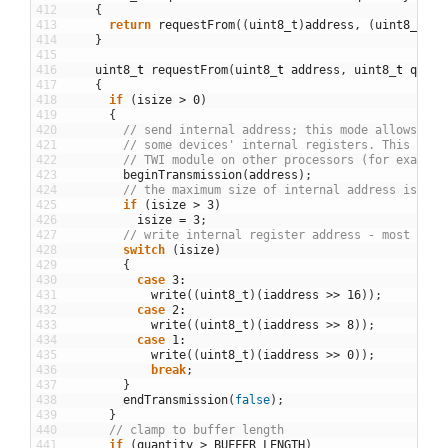
412
{
413
return
requestFrom
(
(
uint8_t
)
address
,
(
uint8_t
)
qu
414
}
415
416
uint8
_
t
requestFrom
(
uint8
_
t
address
,
uint8
_
t
quant
417
{
418
if
(
isize
>
0
)
419
{
420
// send internal address; this mode allows sen
421
// some devices' internal registers. This func
422
// TWI module on other processors (for example
423
beginTransmission
(
address
)
;
424
// the maximum size of internal address is 3 b
425
if
(
isize
>
3
)
426
isize
=
3
;
427
// write internal register address - most sign
428
switch
(
isize
)
429
{
430
case
3
:
431
write
(
(
uint8_t
)
(
iaddress
>>
16
)
)
;
432
case
2
:
433
write
(
(
uint8_t
)
(
iaddress
>>
8
)
)
;
434
case
1
:
435
write
(
(
uint8_t
)
(
iaddress
>>
0
)
)
;
436
break
;
437
}
438
endTransmission
(
false
)
;
439
}
440
// clamp to buffer length
441
if
(
quantity
>
BUFFER_LENGTH
)