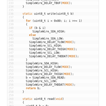
233
SimpleWire_DELAY_TBUF
(
MODE
)
;
234
}
235
236
static
uint8
_
t
write
(
uint8
_
t
b
)
237
{
238
for
(
uint8
_
t
i
=
0x80
;
i
;
i
>>
=
1
)
239
{
240
if
(
b
&
i
)
241
SimpleWire_SDA_HIGH
;
242
else
243
SimpleWire_SDA_LOW
;
244
SimpleWire_DELAY_TLOW
(
MODE
)
;
245
SimpleWire_SCL_HIGH
;
246
SimpleWire_DELAY_THIGH
(
MODE
)
;
247
SimpleWire_SCL_LOW
;
248
SimpleWire_DELAY_THDDAT
(
MODE
)
;
249
}
250
SimpleWire_SDA_HIGH
;
251
SimpleWire_DELAY_TLOW
(
MODE
)
;
252
SimpleWire_SCL_HIGH
;
253
SimpleWire_DELAY_THIGH
(
MODE
)
;
254
b
=
SimpleWire_SDA_READ
;
255
SimpleWire_SCL_LOW
;
256
SimpleWire_DELAY_THDDAT
(
MODE
)
;
257
return
b
;
258
}
259
260
static
uint8
_
t
read
(
void
)
261
{