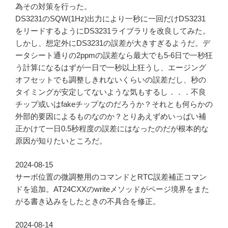
為その対策を行った。
DS3231のSQW(1Hz)出力により一秒に一回だけDS3231
をリードするようにDS3231ライブラリを改良してみた。
しかし、想定外にDS3231の誤差が大きすぎるようだ。デ
ータシート通りの2ppmの誤差なら最大でも5-6日で一秒狂
う計算になるはずが一日で一秒以上狂うし、エージング
オフセットでも調整しきれないくらいの誤差だし、秒の
タイミングが安定してないような気もするし．．．不良
チップ或いはfakeチップなのだろうか？それとも何らかの
外部的要因によるものなのか？とりあえずめいっぱい補
正かけて一日0.5秒程度の誤差にはなったのだが根本的な
原因が知りたいところだ。
2024-08-15
サーボ位置の微調整用のコマンドとRTC誤差補正コマン
ドを追加。AT24CXXのwriteメソッドがページ境界をまた
がる書き込みをしたときの不具合を修正。
2024-08-14