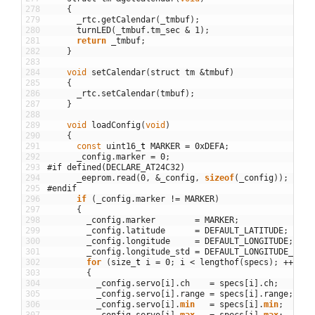
278
{
279
_rtc
.
getCalendar
(
_tmbuf
)
;
280
turnLED
(
_tmbuf
.
tm_sec
&
1
)
;
281
return
_tmbuf
;
282
}
283
284
void
setCalendar
(
struct
tm
&
tmbuf
)
285
{
286
_rtc
.
setCalendar
(
tmbuf
)
;
287
}
288
289
void
loadConfig
(
void
)
290
{
291
const
uint16
_
t
MARKER
=
0xDEFA
;
292
_config
.
marker
=
0
;
293
#if defined(DECLARE_AT24C32)
294
_eeprom
.
read
(
0
,
&
_config
,
sizeof
(
_config
)
)
;
295
#endif
296
if
(
_config
.
marker
!=
MARKER
)
297
{
298
_config
.
marker
=
MARKER
;
299
_config
.
latitude
=
DEFAULT_LATITUDE
;
300
_config
.
longitude
=
DEFAULT_LONGITUDE
;
301
_config
.
longitude_std
=
DEFAULT_LONGITUDE_STD
;
302
for
(
size
_
t
i
=
0
;
i
<
lengthof
(
specs
)
;
++
i
)
303
{
304
_config
.
servo
[
i
]
.
ch
=
specs
[
i
]
.
ch
;
305
_config
.
servo
[
i
]
.
range
=
specs
[
i
]
.
range
;
306
_config
.
servo
[
i
]
.
min
=
specs
[
i
]
.
min
;