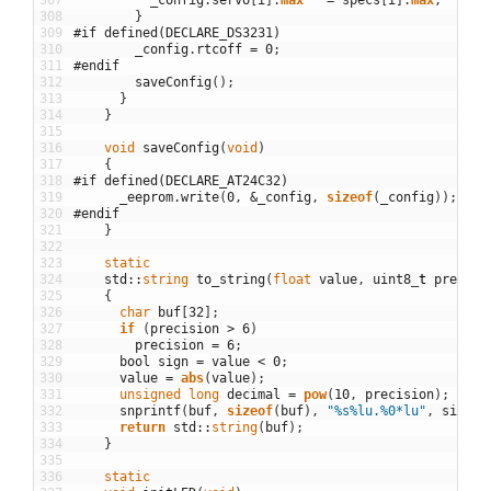
307
_config
.
servo
[
i
]
.
max
=
specs
[
i
]
.
max
;
308
}
309
#if defined(DECLARE_DS3231)
310
_config
.
rtcoff
=
0
;
311
#endif
312
saveConfig
(
)
;
313
}
314
}
315
316
void
saveConfig
(
void
)
317
{
318
#if defined(DECLARE_AT24C32)
319
_eeprom
.
write
(
0
,
&
_config
,
sizeof
(
_config
)
)
;
320
#endif
321
}
322
323
static
324
std
::
string
to_string
(
float
value
,
uint8
_
t
precisi
325
{
326
char
buf
[
32
]
;
327
if
(
precision
>
6
)
328
precision
=
6
;
329
bool
sign
=
value
<
0
;
330
value
=
abs
(
value
)
;
331
unsigned
long
decimal
=
pow
(
10
,
precision
)
;
332
snprintf
(
buf
,
sizeof
(
buf
)
,
"%s%lu.%0*lu"
,
sign
?
333
return
std
::
string
(
buf
)
;
334
}
335
336
static