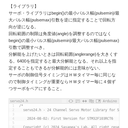
【ライブラリ】
サーボ・ライブラリはbegin()の最小パルス幅(pulsemin)/最
大パルス幅(pulsemax)引数を逆に指定することで回転方
向が逆になる。
回転範囲の制限は角度値(angle)を調整するのではなく
begin()の最小パルス幅(pulsemin)/最大パルス幅(pulsemax)
引数で調整すべき。
分解能を上げたいときは回転範囲(anglerange)を大きくす
る。6400を指定すると最大分解能となる。それ以上を指
定することもできるが分解能的には意味がない。
サーボの制御信号タイミングはＨＷタイマー毎に同じな
ので制御タイミングが重要ならＨＷタイマー毎に４個ず
つサーボをペアにすること。
servo24.h
Arduino
1
/*
2
  servo24.h - 24 Channel Servo Motor Library for STM32
3
4
    2024-08-02: First Version for STM32F103RCT6
5
6
  Copyright (c) 2024 Sasapea's Lab. All right reserved