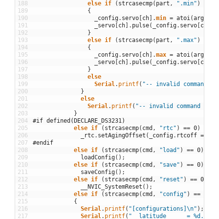
188
else
if
(
strcasecmp
(
part
,
".min"
)
==
0
189
{
190
_config
.
servo
[
ch
]
.
min
=
atoi
(
arg
)
;
191
_servo
[
ch
]
.
pulse
(
_config
.
servo
[
ch
]
.
m
192
}
193
else
if
(
strcasecmp
(
part
,
".max"
)
==
0
194
{
195
_config
.
servo
[
ch
]
.
max
=
atoi
(
arg
)
;
196
_servo
[
ch
]
.
pulse
(
_config
.
servo
[
ch
]
.
m
197
}
198
else
199
Serial
.
printf
(
"-- invalid command --
200
}
201
else
202
Serial
.
printf
(
"-- invalid command --\n
203
}
204
#if defined(DECLARE_DS3231)
205
else
if
(
strcasecmp
(
cmd
,
"rtc"
)
==
0
)
206
_rtc
.
setAgingOffset
(
_config
.
rtcoff
=
ato
207
#endif
208
else
if
(
strcasecmp
(
cmd
,
"load"
)
==
0
)
209
loadConfig
(
)
;
210
else
if
(
strcasecmp
(
cmd
,
"save"
)
==
0
)
211
saveConfig
(
)
;
212
else
if
(
strcasecmp
(
cmd
,
"reset"
)
==
0
)
213
__NVIC_SystemReset
(
)
;
214
else
if
(
strcasecmp
(
cmd
,
"config"
)
==
0
)
215
{
216
Serial
.
printf
(
"[configurations]\n"
)
;
217
Serial
.
printf
(
"  latitude      = %d.%02d