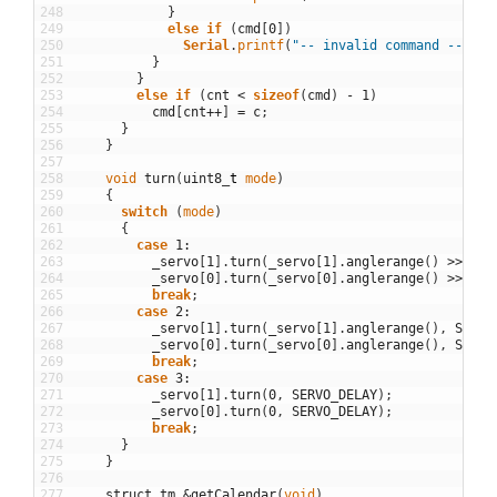
248
}
249
else
if
(
cmd
[
0
]
)
250
Serial
.
printf
(
"-- invalid command --\n"
)
251
}
252
}
253
else
if
(
cnt
<
sizeof
(
cmd
)
-
1
)
254
cmd
[
cnt
++
]
=
c
;
255
}
256
}
257
258
void
turn
(
uint8
_
t
mode
)
259
{
260
switch
(
mode
)
261
{
262
case
1
:
263
_servo
[
1
]
.
turn
(
_servo
[
1
]
.
anglerange
(
)
>>
1
,
264
_servo
[
0
]
.
turn
(
_servo
[
0
]
.
anglerange
(
)
>>
1
,
265
break
;
266
case
2
:
267
_servo
[
1
]
.
turn
(
_servo
[
1
]
.
anglerange
(
)
,
SERVO
268
_servo
[
0
]
.
turn
(
_servo
[
0
]
.
anglerange
(
)
,
SERVO
269
break
;
270
case
3
:
271
_servo
[
1
]
.
turn
(
0
,
SERVO_DELAY
)
;
272
_servo
[
0
]
.
turn
(
0
,
SERVO_DELAY
)
;
273
break
;
274
}
275
}
276
277
struct
tm
&
getCalendar
(
void
)