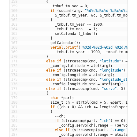
158
{
159
_tmbuf
.
tm_sec
=
0
;
160
if
(
sscanf
(
arg
,
"%d%c%d%c%d %d%c%d%c%d"
,
161
&
_tmbuf
.
tm_year
,
&
c
,
&
_tmbuf
.
tm_mon
,
&
162
{
163
_tmbuf
.
tm_year
-=
1900
;
164
_tmbuf
.
tm_mon
-=
1
;
165
setCalendar
(
_tmbuf
)
;
166
}
167
getCalendar
(
)
;
168
Serial
.
printf
(
"%02d-%02d-%02d %02d:%02d:
169
_tmbuf
.
tm_year
+
1900
,
_tmbuf
.
tm_mon
+
170
}
171
else
if
(
strcasecmp
(
cmd
,
"latitude"
)
==
0
)
172
_config
.
latitude
=
atof
(
arg
)
;
173
else
if
(
strcasecmp
(
cmd
,
"longitude"
)
==
0
174
_config
.
longitude
=
atof
(
arg
)
;
175
else
if
(
strcasecmp
(
cmd
,
"longitude_std"
)
176
_config
.
longitude_std
=
atof
(
arg
)
;
177
else
if
(
strncasecmp
(
cmd
,
"servo"
,
5
)
==
0
178
{
179
char
*
part
;
180
size
_
t
ch
=
strtol
(
cmd
+
5
,
&
part
,
10
)
;
181
if
(
(
ch
>
0
)
&&
(
ch
<=
lengthof
(
specs
)
)
)
182
{
183
--
ch
;
184
if
(
strcasecmp
(
part
,
".ch"
)
==
0
)
185
_config
.
servo
[
ch
]
.
range
=
(
Servo24
::
186
else
if
(
strcasecmp
(
part
,
".range"
)
==
187
_config
.
servo
[
ch
]
.
range
=
atoi
(
arg
)
;