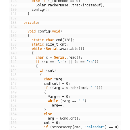
128
else
if
(
_turnmode
==
0
)
129
SolarTrackerBase
::
tracking
(
tmbuf
)
;
130
config
(
)
;
131
}
132
133
private
:
134
135
void
config
(
void
)
136
{
137
static
char
cmd
[
128
]
;
138
static
size
_
t
cnt
;
139
while
(
Serial
.
available
(
)
)
140
{
141
char
c
=
Serial
.
read
(
)
;
142
if
(
(
c
==
'\r'
)
||
(
c
==
'\n'
)
)
143
{
144
if
(
cnt
)
145
{
146
char
*
arg
;
147
cmd
[
cnt
]
=
0
;
148
if
(
(
arg
=
strchr
(
cmd
,
' '
)
)
)
149
{
150
*
arg
++
=
0
;
151
while
(
*
arg
==
' '
)
152
arg
++
;
153
}
154
else
155
arg
=
&
cmd
[
cnt
]
;
156
cnt
=
0
;
157
if
(
strcasecmp
(
cmd
,
"calendar"
)
==
0
)