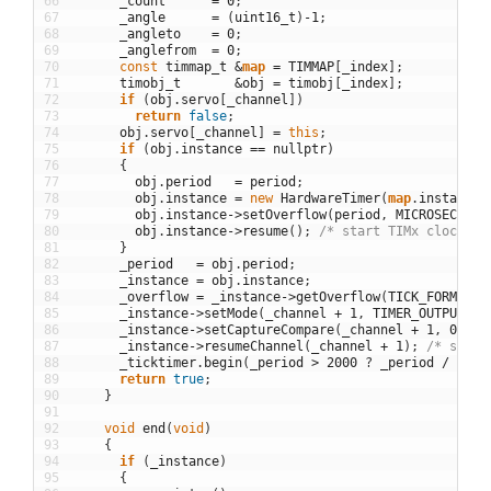
66
_count
=
0
;
67
_angle
=
(
uint16_t
)
-
1
;
68
_angleto
=
0
;
69
_anglefrom
=
0
;
70
const
timmap_t
&
map
=
TIMMAP
[
_index
]
;
71
timobj_t
&
obj
=
timobj
[
_index
]
;
72
if
(
obj
.
servo
[
_channel
]
)
73
return
false
;
74
obj
.
servo
[
_channel
]
=
this
;
75
if
(
obj
.
instance
==
nullptr
)
76
{
77
obj
.
period
=
period
;
78
obj
.
instance
=
new
HardwareTimer
(
map
.
instance
)
79
obj
.
instance
->
setOverflow
(
period
,
MICROSEC_FOR
80
obj
.
instance
->
resume
(
)
;
/* start TIMx clock */
81
}
82
_period
=
obj
.
period
;
83
_instance
=
obj
.
instance
;
84
_overflow
=
_instance
->
getOverflow
(
TICK_FORMAT
)
;
85
_instance
->
setMode
(
_channel
+
1
,
TIMER_OUTPUT_CO
86
_instance
->
setCaptureCompare
(
_channel
+
1
,
0
,
TI
87
_instance
->
resumeChannel
(
_channel
+
1
)
;
/* start
88
_ticktimer
.
begin
(
_period
>
2000
?
_period
/
2000
89
return
true
;
90
}
91
92
void
end
(
void
)
93
{
94
if
(
_instance
)
95
{