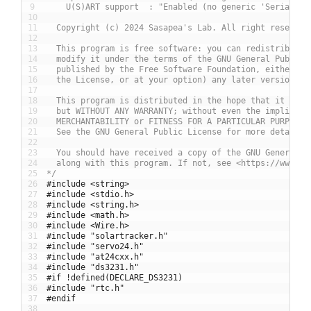
9
    U(S)ART support  : "Enabled (no generic 'Serial')"
10
11
  Copyright (c) 2024 Sasapea's Lab. All right reserved
12
13
  This program is free software: you can redistribute 
14
  modify it under the terms of the GNU General Public 
15
  published by the Free Software Foundation, either ve
16
  the License, or at your option) any later version.
17
18
  This program is distributed in the hope that it will
19
  but WITHOUT ANY WARRANTY; without even the implied w
20
  MERCHANTABILITY or FITNESS FOR A PARTICULAR PURPOSE.
21
  See the GNU General Public License for more details.
22
23
  You should have received a copy of the GNU General P
24
  along with this program. If not, see <https://www.gn
25
*/
26
#include <string>
27
#include <stdio.h>
28
#include <string.h>
29
#include <math.h>
30
#include <Wire.h>
31
#include "solartracker.h"
32
#include "servo24.h"
33
#include "at24cxx.h"
34
#include "ds3231.h"
35
#if !defined(DECLARE_DS3231)
36
#include "rtc.h"
37
#endif
38