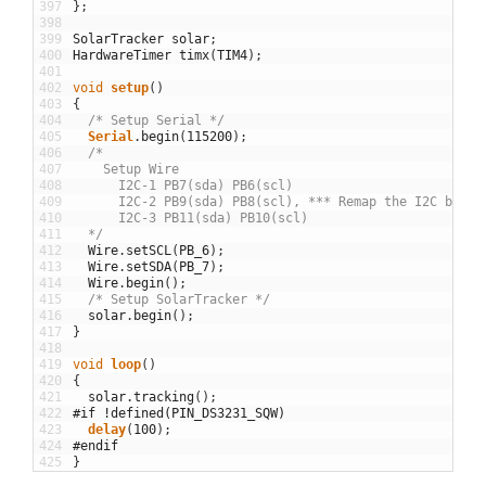
397
}
;
398
399
SolarTracker
solar
;
400
HardwareTimer
timx
(
TIM4
)
;
401
402
void
setup
(
)
403
{
404
/* Setup Serial */
405
Serial
.
begin
(
115200
)
;
406
/*
407
    Setup Wire
408
      I2C-1 PB7(sda) PB6(scl)
409
      I2C-2 PB9(sda) PB8(scl), *** Remap the I2C befor
410
      I2C-3 PB11(sda) PB10(scl)
411
  */
412
Wire
.
setSCL
(
PB_6
)
;
413
Wire
.
setSDA
(
PB_7
)
;
414
Wire
.
begin
(
)
;
415
/* Setup SolarTracker */
416
solar
.
begin
(
)
;
417
}
418
419
void
loop
(
)
420
{
421
solar
.
tracking
(
)
;
422
#if !defined(PIN_DS3231_SQW)
423
delay
(
100
)
;
424
#endif
425
}