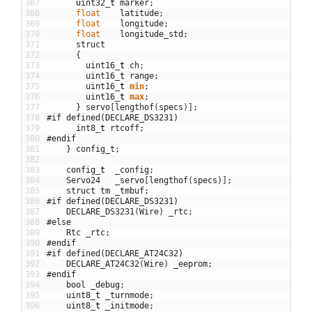
367
uint32
_
t
marker
;
368
float
latitude
;
369
float
longitude
;
370
float
longitude_std
;
371
struct
372
{
373
uint16
_
t
ch
;
374
uint16
_
t
range
;
375
uint16
_
t
min
;
376
uint16
_
t
max
;
377
}
servo
[
lengthof
(
specs
)
]
;
378
#if defined(DECLARE_DS3231)
379
int8
_
t
rtcoff
;
380
#endif
381
}
config_t
;
382
383
config
_
t
_config
;
384
Servo24
_servo
[
lengthof
(
specs
)
]
;
385
struct
tm
_tmbuf
;
386
#if defined(DECLARE_DS3231)
387
DECLARE_DS3231
(
Wire
)
_rtc
;
388
#else
389
Rtc
_rtc
;
390
#endif
391
#if defined(DECLARE_AT24C32)
392
DECLARE_AT24C32
(
Wire
)
_eeprom
;
393
#endif
394
bool
_debug
;
395
uint8
_
t
_turnmode
;
396
uint8
_
t
_initmode
;