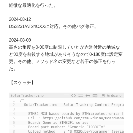
軽微な最適化を行った。
2024-08-12
DS3231/AT24CXXに対応。その他バグ修正。
2024-08-09
高さの角度を0-90度に制限していたが赤道付近の地域な
ど90度を前後する地域がありそうなので0-180度に設定変
更。その他、メソッド名の変更など若干の修正を行っ
た。
【スケッチ】
SolarTracker.ino
Arduino
1
/*
2
  SolarTracker.ino - Solar Tracking Control Program
3
4
    STM32 MCU based boards by STMicroelectronics [2.8.
5
    url  : https://github.com/stm32duino/BoardManagerF
6
    Board: Generic STM32F1 series
7
    Board part number: "Generic F103RCTx"
8
    Upload method    : "STM32QubeProgrammer (Serial)"