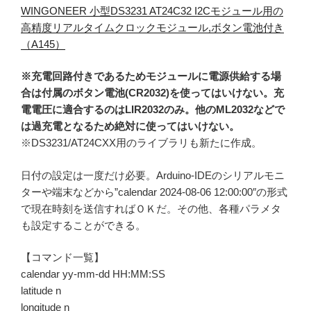
WINGONEER 小型DS3231 AT24C32 I2Cモジュール用の
高精度リアルタイムクロックモジュール,ボタン電池付き
（A145）
※充電回路付きであるためモジュールに電源供給する場
合は付属のボタン電池(CR2032)を使ってはいけない。充
電電圧に適合するのはLIR2032のみ。他のML2032などで
は過充電となるため絶対に使ってはいけない。
※DS3231/AT24CXX用のライブラリも新たに作成。
日付の設定は一度だけ必要。Arduino-IDEのシリアルモニ
ターや端末などから”calendar 2024-08-06 12:00:00″の形式
で現在時刻を送信すればＯＫだ。その他、各種パラメタ
も設定することができる。
【コマンド一覧】
calendar yy-mm-dd HH:MM:SS
latitude n
longitude n