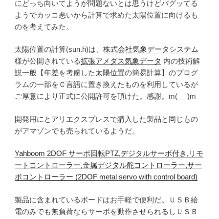
にどっち向いてようが問題ないとは思うけどバグッてる
ようでカッコ悪いから計算で求めた太陽位置に向けるも
のを考えてみた。
太陽位置の計算(sun.h)は、
株式会社気象データシステム
様が公開されている
拡張アメダス気象データ
内の技術解
説一般【年差を考慮した太陽位置の簡易計算】のプログ
ラムの一部をＣ言語に置き換えたものを利用しているが
ご厚意により正式に公開許可を頂けた。感謝。m(_ _)m
開発用にとアリエクスプレスで購入した製品と同じもの
がアマゾンでも売られているようだ。
Yahboom 2DOF サーボ回転PTZ,デジタルサーボ付き,リモ
ートコントローラー,金属デジタル舵コントローラー,サー
ボコントローラー (2DOF metal servo with control board)
製品に含まれているボードはお手軽で便利だ。ＵＳＢ給
電のみでも無負荷ならサーボを動作させられるしＵＳＢ