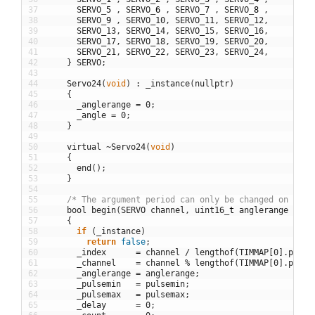
37
SERVO
_
5
,
SERVO
_
6
,
SERVO
_
7
,
SERVO
_
8
,
38
SERVO
_
9
,
SERVO_10
,
SERVO_11
,
SERVO_12
,
39
SERVO_13
,
SERVO_14
,
SERVO_15
,
SERVO_16
,
40
SERVO_17
,
SERVO_18
,
SERVO_19
,
SERVO_20
,
41
SERVO_21
,
SERVO_22
,
SERVO_23
,
SERVO_24
,
42
}
SERVO
;
43
44
Servo24
(
void
)
:
_instance
(
nullptr
)
45
{
46
_anglerange
=
0
;
47
_angle
=
0
;
48
}
49
50
virtual
~
Servo24
(
void
)
51
{
52
end
(
)
;
53
}
54
55
/* The argument period can only be changed on a pe
56
bool
begin
(
SERVO
channel
,
uint16
_
t
anglerange
=
18
57
{
58
if
(
_instance
)
59
return
false
;
60
_index
=
channel
/
lengthof
(
TIMMAP
[
0
]
.
pinna
61
_channel
=
channel
%
lengthof
(
TIMMAP
[
0
]
.
pinna
62
_anglerange
=
anglerange
;
63
_pulsemin
=
pulsemin
;
64
_pulsemax
=
pulsemax
;
65
_delay
=
0
;