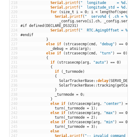
218
Serial
.
printf
(
"  longitude     = %d.%02d
219
Serial
.
printf
(
"  longitude_std = %d.%02d
220
for
(
size
_
t
i
=
0
;
i
<
lengthof
(
specs
)
;
221
Serial
.
printf
(
"  servo%d { .ch = %d, .
222
_config
.
servo
[
i
]
.
ch
,
_config
.
servo
[
i
223
#if defined(DECLARE_DS3231)
224
Serial
.
printf
(
"  RTC.AgingOffset = %d\n"
225
#endif
226
}
227
else
if
(
strcasecmp
(
cmd
,
"debug"
)
==
0
)
228
_debug
=
atoi
(
arg
)
;
229
else
if
(
strcasecmp
(
cmd
,
"turn"
)
==
0
)
230
{
231
if
(
strcasecmp
(
arg
,
"auto"
)
==
0
)
232
{
233
if
(
_turnmode
)
234
{
235
SolarTrackerBase
::
delay
(
SERVO_DELAY
)
236
SolarTrackerBase
::
tracking
(
getCalend
237
}
238
_turnmode
=
0
;
239
}
240
else
if
(
strcasecmp
(
arg
,
"center"
)
==
0
)
241
turn
(
_turnmode
=
1
)
;
242
else
if
(
strcasecmp
(
arg
,
"max"
)
==
0
)
243
turn
(
_turnmode
=
2
)
;
244
else
if
(
strcasecmp
(
arg
,
"min"
)
==
0
)
245
turn
(
_turnmode
=
3
)
;
246
else
247
Serial
.
printf
(
"-- invalid command --\n