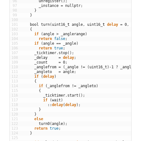
96
unregister
(
)
;
97
_instance
=
nullptr
;
98
}
99
}
100
101
bool
turn
(
uint16
_
t
angle
,
uint16
_
t
delay
=
0
,
bool
102
{
103
if
(
angle
>
_anglerange
)
104
return
false
;
105
if
(
angle
==
_angle
)
106
return
true
;
107
_ticktimer
.
stop
(
)
;
108
_delay
=
delay
;
109
_count
=
0
;
110
_anglefrom
=
(
_angle
!=
(
uint16_t
)
-
1
?
_angle
:
111
_angleto
=
angle
;
112
if
(
delay
)
113
{
114
if
(
_anglefrom
!=
_angleto
)
115
{
116
_ticktimer
.
start
(
)
;
117
if
(
wait
)
118
::
delay
(
delay
)
;
119
}
120
}
121
else
122
turn0
(
angle
)
;
123
return
true
;
124
}
125