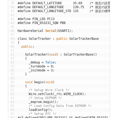
39
#define DEFAULT_LATITUDE      35.69    /* 規定の設置場
40
#define DEFAULT_LONGITUDE     139.75   /* 規定の設置場
41
#define DEFAULT_LONGITUDE_STD 135      /* 規定の標準時
42
43
#define PIN_LED PC13
44
#define PIN_DS3231_SQW PB8
45
46
HardwareSerial
Serial
(
USART1
)
;
47
48
class
SolarTracker
:
public
SolarTrackerBase
49
{
50
public
:
51
52
SolarTracker
(
void
)
:
SolarTrackerBase
(
)
53
{
54
_debug
=
false
;
55
_turnmode
=
0
;
56
_initmode
=
3
;
57
}
58
59
void
begin
(
void
)
60
{
61
/* Setup Wire Clock */
62
Wire
.
setClock
(
_rtc
.
WIRE_CLOCK
)
;
63
/* Setup EEPROM */
64
_eeprom
.
begin
(
)
;
65
/* Load Config Data from EEPROM */
66
loadConfig
(
)
;
67
/* Setup RTC */
68
#if defined(DECLARE_DS3231) && defined(PIN_DS3231_SQW)