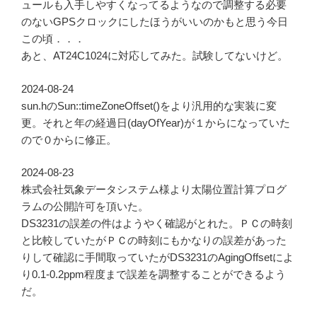
ュールも入手しやすくなってるようなので調整する必要
のないGPSクロックにしたほうがいいのかもと思う今日
この頃．．．
あと、AT24C1024に対応してみた。試験してないけど。
2024-08-24
sun.hのSun::timeZoneOffset()をより汎用的な実装に変
更。それと年の経過日(dayOfYear)が１からになっていた
ので０からに修正。
2024-08-23
株式会社気象データシステム様より太陽位置計算プログ
ラムの公開許可を頂いた。
DS3231の誤差の件はようやく確認がとれた。ＰＣの時刻
と比較していたがＰＣの時刻にもかなりの誤差があった
りして確認に手間取っていたがDS3231のAgingOffsetによ
り0.1-0.2ppm程度まで誤差を調整することができるよう
だ。