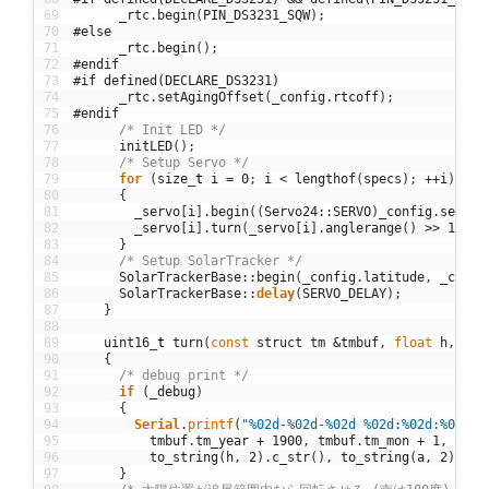
69
_rtc
.
begin
(
PIN_DS3231_SQW
)
;
70
#else
71
_rtc
.
begin
(
)
;
72
#endif
73
#if defined(DECLARE_DS3231)
74
_rtc
.
setAgingOffset
(
_config
.
rtcoff
)
;
75
#endif
76
/* Init LED */
77
initLED
(
)
;
78
/* Setup Servo */
79
for
(
size
_
t
i
=
0
;
i
<
lengthof
(
specs
)
;
++
i
)
80
{
81
_servo
[
i
]
.
begin
(
(
Servo24
::
SERVO
)
_config
.
servo
[
82
_servo
[
i
]
.
turn
(
_servo
[
i
]
.
anglerange
(
)
>>
1
)
;
83
}
84
/* Setup SolarTracker */
85
SolarTrackerBase
::
begin
(
_config
.
latitude
,
_confi
86
SolarTrackerBase
::
delay
(
SERVO_DELAY
)
;
87
}
88
89
uint16
_
t
turn
(
const
struct
tm
&
tmbuf
,
float
h
,
flo
90
{
91
/* debug print */
92
if
(
_debug
)
93
{
94
Serial
.
printf
(
"%02d-%02d-%02d %02d:%02d:%02d, 
95
tmbuf
.
tm_year
+
1900
,
tmbuf
.
tm_mon
+
1
,
tmbu
96
to_string
(
h
,
2
)
.
c_str
(
)
,
to_string
(
a
,
2
)
.
c_s
97
}