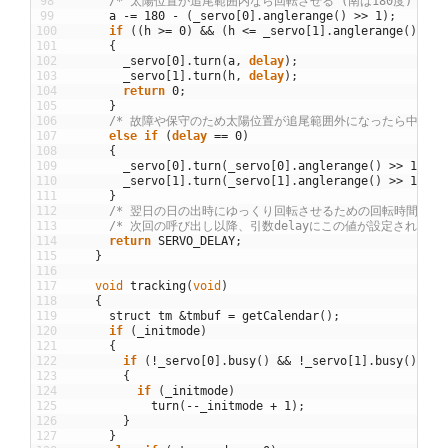
98
/* 太陽位置が追尾範囲内なら回転させる (南は180度) */
99
a
-=
180
-
(
_servo
[
0
]
.
anglerange
(
)
>>
1
)
;
100
if
(
(
h
>=
0
)
&&
(
h
<=
_servo
[
1
]
.
anglerange
(
)
)
&&
101
{
102
_servo
[
0
]
.
turn
(
a
,
delay
)
;
103
_servo
[
1
]
.
turn
(
h
,
delay
)
;
104
return
0
;
105
}
106
/* 故障や保守のため太陽位置が追尾範囲外になったら中立位置
107
else
if
(
delay
==
0
)
108
{
109
_servo
[
0
]
.
turn
(
_servo
[
0
]
.
anglerange
(
)
>>
1
,
SE
110
_servo
[
1
]
.
turn
(
_servo
[
1
]
.
anglerange
(
)
>>
1
,
SE
111
}
112
/* 翌日の日の出時にゆっくり回転させるための回転時間(ミリ
113
/* 次回の呼び出し以降、引数delayにこの値が設定される *
114
return
SERVO_DELAY
;
115
}
116
117
void
tracking
(
void
)
118
{
119
struct
tm
&
tmbuf
=
getCalendar
(
)
;
120
if
(
_initmode
)
121
{
122
if
(
!
_servo
[
0
]
.
busy
(
)
&&
!
_servo
[
1
]
.
busy
(
)
)
123
{
124
if
(
_initmode
)
125
turn
(
--
_initmode
+
1
)
;
126
}
127
}