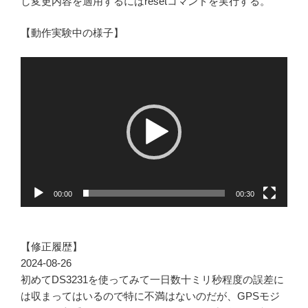
し変更内容を適用するにはresetコマンドを実行する。
【動作実験中の様子】
動
画
プ
レ
ー
ヤ
ー
00:00
00:30
【修正履歴】
2024-08-26
初めてDS3231を使ってみて一日数十ミリ秒程度の誤差に
は収まってはいるので特に不満はないのだが、GPSモジ