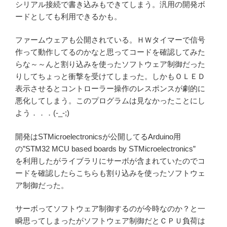
シリアル接続で書き込みもできてしまう。汎用の開発ボ
ードとしても利用できるかも。
ファームウェアも公開されている。ＨＷタイマーで信号
作って動作してるのかなと思ってコードを確認してみた
らな～～んと割り込みを使ったソフトウェア制御だった
りしてちょっと衝撃を受けてしまった。しかもＯＬＥＤ
表示させるとコントローラー操作のレスポンスが劇的に
悪化してしまう。このプログラムは見なかったことにし
よう．．．(-_-;)
開発はSTMicroelectronicsが公開してるArduino用
の”STM32 MCU based boards by STMicroelectronics”
を利用したがライブラリにサーボが含まれていたのでコ
ードを確認したらこちらも割り込みを使ったソフトウェ
ア制御だった。
サーボってソフトウェア制御するのが今時なのか？と一
瞬思ってしまったがソフトウェア制御だとＣＰＵ負荷は