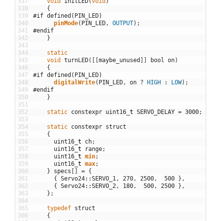
337
void
initLED
(
void
)
338
{
339
#if defined(PIN_LED)
340
pinMode
(
PIN_LED
,
OUTPUT
)
;
341
#endif
342
}
343
344
static
345
void
turnLED
(
[
[
maybe_unused
]
]
bool
on
)
346
{
347
#if defined(PIN_LED)
348
digitalWrite
(
PIN_LED
,
on
?
HIGH
:
LOW
)
;
349
#endif
350
}
351
352
static
constexpr
uint16
_
t
SERVO_DELAY
=
3000
;
353
354
static
constexpr
struct
355
{
356
uint16
_
t
ch
;
357
uint16
_
t
range
;
358
uint16
_
t
min
;
359
uint16
_
t
max
;
360
}
specs
[
]
=
{
361
{
Servo24
::
SERVO_1
,
270
,
2500
,
500
}
,
362
{
Servo24
::
SERVO_2
,
180
,
500
,
2500
}
,
363
}
;
364
365
typedef
struct
366
{