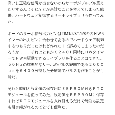
高いし正確な信号が出せないからサーボがプルプル震え
たりするんじゃね？とか余計なことを考えてしまった結
果、ハードウェア制御するサーボライブラリも作ってみ
た。
ボードのサーボ信号出力ピンはTIM1/2/3/4/5/8の各ＨＷタ
イマーの出力ピンに合わせてあるのでハードウェア制御
するつもりだったけれど作れなくて諦めてしまったのだ
ろうか．．．それはともかく２４ＣＨ同時にＨＷタイマ
ーでＰＷＭ駆動できるライブラリを作ることはできた。
５０Ｈｚの標準的なサーボのパルス範囲である２０００
ｕｓを６４００分割した分解能でパルスを作ることが可
能だ。
それと時刻と設定値の保存用にＥＥＰＲＯＭ付きＲＴＣ
モジュールを使ってみた。設定値をＥＥＰＲＯＭに保存
すればＲＴＣモジュールを入れ替えるだけで時刻も設定
も引き継がれるのでとても便利だ。