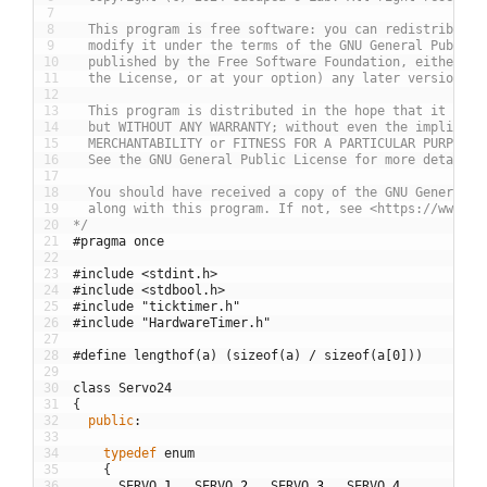
7
8
  This program is free software: you can redistribute 
9
  modify it under the terms of the GNU General Public 
10
  published by the Free Software Foundation, either ve
11
  the License, or at your option) any later version.
12
13
  This program is distributed in the hope that it will
14
  but WITHOUT ANY WARRANTY; without even the implied w
15
  MERCHANTABILITY or FITNESS FOR A PARTICULAR PURPOSE.
16
  See the GNU General Public License for more details.
17
18
  You should have received a copy of the GNU General P
19
  along with this program. If not, see <https://www.gn
20
*/
21
#pragma once
22
23
#include <stdint.h>
24
#include <stdbool.h>
25
#include "ticktimer.h"
26
#include "HardwareTimer.h"
27
28
#define lengthof(a) (sizeof(a) / sizeof(a[0]))
29
30
class
Servo24
31
{
32
public
:
33
34
typedef
enum
35
{
36
SERVO
_
1
,
SERVO
_
2
,
SERVO
_
3
,
SERVO
_
4
,