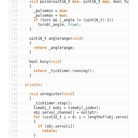
126
void
pulse
(
uint16
_
t
min
,
uint16
_
t
max
,
bool
turn
=
127
{
128
_pulsemin
=
min
;
129
_pulsemax
=
max
;
130
if
(
turn
&&
(
_angle
!=
(
uint16_t
)
-
1
)
)
131
turn0
(
_angle
,
true
)
;
132
}
133
134
uint16
_
t
anglerange
(
void
)
135
{
136
return
_anglerange
;
137
}
138
139
bool
busy
(
void
)
140
{
141
return
_ticktimer
.
running
(
)
;
142
}
143
144
private
:
145
146
void
unregister
(
void
)
147
{
148
_ticktimer
.
stop
(
)
;
149
timobj_t
&
obj
=
timobj
[
_index
]
;
150
obj
.
servo
[
_channel
]
=
nullptr
;
151
for
(
uint32
_
t
i
=
0
;
i
<
lengthof
(
obj
.
servo
)
;
++
152
{
153
if
(
obj
.
servo
[
i
]
)
154
return
;
155
}