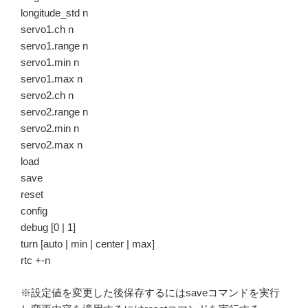
longitude_std n
servo1.ch n
servo1.range n
servo1.min n
servo1.max n
servo2.ch n
servo2.range n
servo2.min n
servo2.max n
load
save
reset
config
debug [0 | 1]
turn [auto | min | center | max]
rtc +-n
※設定値を変更した後保存するにはsaveコマンドを実行