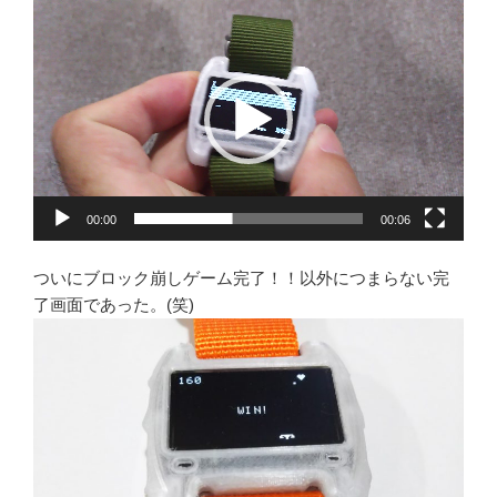
動
画
プ
レ
ー
ヤ
ー
00:00
00:06
ついにブロック崩しゲーム完了！！以外につまらない完
了画面であった。(笑)