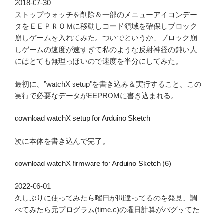
2018-07-30
ストップウォッチを削除＆一部のメニューアイコンデー
タをＥＥＰＲＯＭに移動しコード領域を確保しブロック
崩しゲームを入れてみた。ついでというか、ブロック崩
しゲームの速度が速すぎて私のような反射神経の鈍い人
にはとても無理っぽいので速度を半分にしてみた。
最初に、”watchX setup”を書き込み＆実行すること。この
実行で必要なデータがEEPROMに書き込まれる。
download watchX setup for Arduino Sketch
次に本体を書き込んで完了。
download watchX firmware for Arduino Sketch (6)
2022-06-01
久しぶりに使ってみたら曜日が間違ってるのを発見。調
べてみたら元プログラム(time.c)の曜日計算がバグッてた