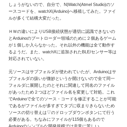
しょうがないので、自分で、N|Watch(Atmel Studio)のソ
ースコードを、watchX(Arduino)へ移殖してみた。ファイ
ルが多くて結構大変だった。
ＨＷの違いによりUSB接続状態が適切に認識できないの
とArduinoのブートローダー領域のために２個あるゲーム
が１個しか入らなかった。それ以外の機能は全て動作す
るようだ。また、watchXに追加されたBLE/センサー等は
対応されていない。
元ソースはサブフォルダが使われていたが、Arduinoはサ
ブフォルダの扱いが微妙というか開けないので全て同一
フォルダに展開したのとそれに関連して同名のファイル
があったため２つほどファイル名を変更して対処。これ
でArduinoで全てのソース・コードを修正することが可能
であるがファイルが多すぎてタブに収まりきらないため
ソースの切り替えは▽のドロップダウンボタンにて行う
必要がある。ちなみにファイルが115個もあるので
Arduinoのシンプルな開発規模では非常に苦しい。