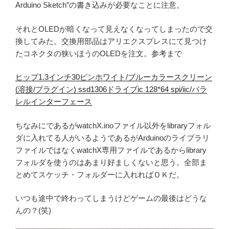
Arduino Sketch”の書き込みが必要なことに注意。
それとOLEDが暗くなって見えなくなってしまったので交
換してみた。交換用部品はアリエクスプレスにて見つけ
たコネクタの狭いほうのOLEDを注文。参考まで
ヒップ1.3インチ30ピンホワイト/ブルーカラースクリーン
(溶接/プラグイン) ssd1306ドライブic 128*64 spi/iic/パラ
レルインターフェース
ちなみにであるがwatchX.inoファイル以外をlibraryフォル
ダに入れてる人がいるようであるがArduinoのライブラリ
ファイルではなくwatchX専用ファイルであるからlibrary
フォルダを使うのはあまり好ましくないと思う。全部ま
とめてスケッチ・フォルダーに入れればＯＫだ。
いつも途中で終わってしまうけどゲームの最後はどうな
んの？(笑)