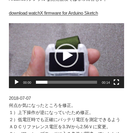
download watchX firmware for Arduino Sketch
動
画
プ
レ
ー
ヤ
ー
00:00
00:14
2018-07-07
何点か気になったところを修正。
１）上下操作が逆になっていたため修正。
２）低電圧時でも正確にバッテリ電圧を測定できるよう
ＡＤＣリファレンス電圧を3.3Vから2.56Ｖに変更。