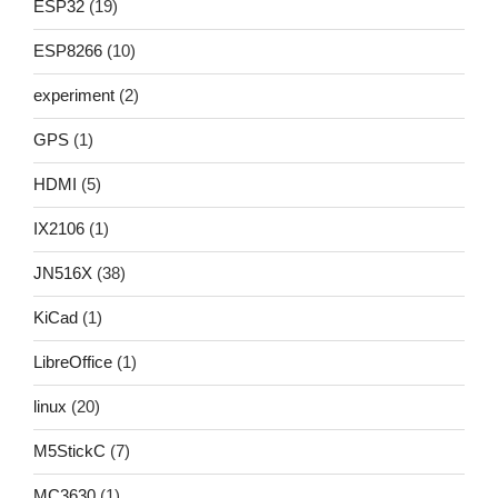
ESP32
(19)
ESP8266
(10)
experiment
(2)
GPS
(1)
HDMI
(5)
IX2106
(1)
JN516X
(38)
KiCad
(1)
LibreOffice
(1)
linux
(20)
M5StickC
(7)
MC3630
(1)