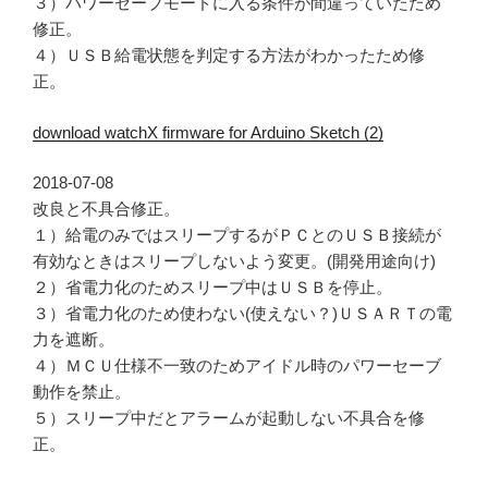
３）パワーセーブモードに入る条件が間違っていたため
修正。
４）ＵＳＢ給電状態を判定する方法がわかったため修
正。
download watchX firmware for Arduino Sketch (2)
2018-07-08
改良と不具合修正。
１）給電のみではスリープするがＰＣとのＵＳＢ接続が
有効なときはスリープしないよう変更。(開発用途向け)
２）省電力化のためスリープ中はＵＳＢを停止。
３）省電力化のため使わない(使えない？)ＵＳＡＲＴの電
力を遮断。
４）ＭＣＵ仕様不一致のためアイドル時のパワーセーブ
動作を禁止。
５）スリープ中だとアラームが起動しない不具合を修
正。