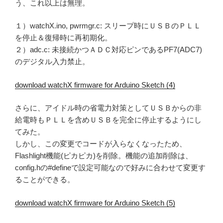
う、これ以上は無理。
１）watchX.ino, pwrmgr.c: スリープ時にＵＳＢのＰＬＬ
を停止＆復帰時に再初期化。
２）adc.c: 未接続かつＡＤＣ対応ピンであるPF7(ADC7)
のデジタル入力禁止。
download watchX firmware for Arduino Sketch (4)
さらに、アイドル時の省電力対策としてＵＳＢからの非
給電時もＰＬＬを含めＵＳＢを完全に停止するようにし
てみた。
しかし、この変更でコードが入らなくなったため、
Flashlight機能(ピカピカ)を削除。機能の追加削除は、
config.hの#defineで設定可能なので好みに合わせて変更す
ることができる。
download watchX firmware for Arduino Sketch (5)