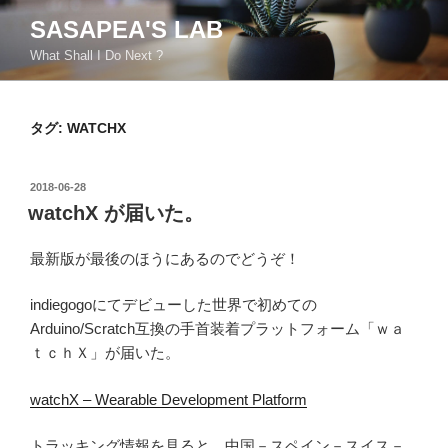
コ
SASAPEA'S LAB
ン
What Shall I Do Next ?
テ
ン
ツ
タグ:
WATCHX
へ
ス
キ
投
2018-06-28
ッ
稿
watchX が届いた。
日:
プ
最新版が最後のほうにあるのでどうぞ！
indiegogoにてデビューした世界で初めての
Arduino/Scratch互換の手首装着プラットフォーム「ｗａ
ｔｃｈＸ」が届いた。
watchX – Wearable Development Platform
トラッキング情報を見ると、中国－スペイン－スイス－