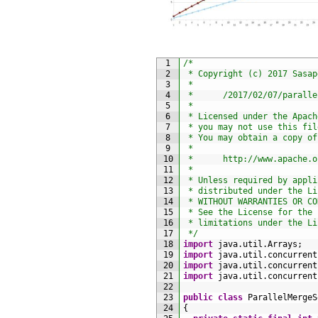
1
/*
2
 * Copyright (c) 2017 Sasap
3
 *
4
 *      /2017/02/07/paralle
5
 *
6
 * Licensed under the Apach
7
 * you may not use this fil
8
 * You may obtain a copy of
9
 *
10
 *      http://www.apache.o
11
 *
12
 * Unless required by appli
13
 * distributed under the Li
14
 * WITHOUT WARRANTIES OR CO
15
 * See the License for the 
16
 * limitations under the Li
17
 */
18
import
java
.
util
.
Arrays
;
19
import
java
.
util
.
concurrent
20
import
java
.
util
.
concurrent
21
import
java
.
util
.
concurrent
22
23
public
class
ParallelMergeS
24
{