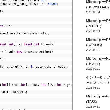
SIMPLE_SORT_THRESHOLD
=
50
;
Microchip
SEQUENTIAL_SORT_THRESHOLD
=
50000
;
(DOWNLOAD)
(
)
2026-08-04
Microchip
(CPUINT)
nt
[
]
a
)
2026-08-04
ime
(
)
.
availableProcessors
(
)
)
;
Microchip
inal
int
[
]
a
,
final
int
threads
)
(CONFIG)
2026-08-01
s
)
.
invoke
(
new
RecursiveAction
(
)
Microchip
e
(
)
(USART)
(
a
,
a
.
length
)
,
a
,
0
,
a
.
length
,
threads
)
;
2026-08-01
センサーやカ
と12Vバッテ
(
int
[
]
src
,
int
[
]
dest
,
int
low
,
int
high
)
2026-08-01
_SORT_THRESHOLD
)
Microchip
(TASK)
2026-07-31