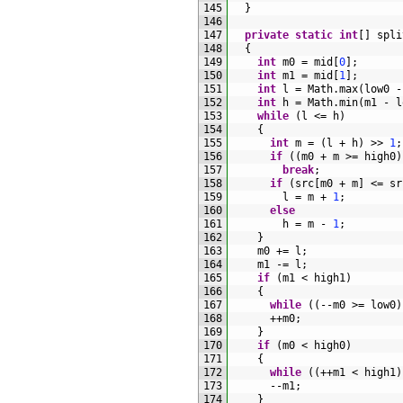
145
}
146
147
private
static
int
[
]
spli
148
{
149
int
m0
=
mid
[
0
]
;
150
int
m1
=
mid
[
1
]
;
151
int
l
=
Math
.
max
(
low0
-
152
int
h
=
Math
.
min
(
m1
-
l
153
while
(
l
<=
h
)
154
{
155
int
m
=
(
l
+
h
)
>>
1
;
156
if
(
(
m0
+
m
>=
high0
)
157
break
;
158
if
(
src
[
m0
+
m
]
<=
sr
159
l
=
m
+
1
;
160
else
161
h
=
m
-
1
;
162
}
163
m0
+=
l
;
164
m1
-=
l
;
165
if
(
m1
<
high1
)
166
{
167
while
(
(
--
m0
>=
low0
)
168
++
m0
;
169
}
170
if
(
m0
<
high0
)
171
{
172
while
(
(
++
m1
<
high1
)
173
--
m1
;
174
}