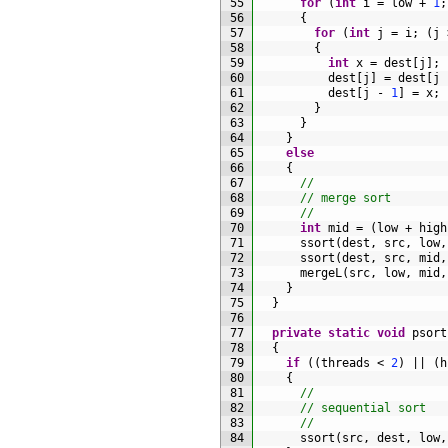
55
for
(
int
i
=
low
+
1
;
56
{
57
for
(
int
j
=
i
;
(
j
58
{
59
int
x
=
dest
[
j
]
;
60
dest
[
j
]
=
dest
[
j
61
dest
[
j
-
1
]
=
x
;
62
}
63
}
64
}
65
else
66
{
67
//
68
// merge sort
69
//
70
int
mid
=
(
low
+
high
71
ssort
(
dest
,
src
,
low
,
72
ssort
(
dest
,
src
,
mid
,
73
mergeL
(
src
,
low
,
mid
,
74
}
75
}
76
77
private
static
void
psort
78
{
79
if
(
(
threads
<
2
)
||
(
h
80
{
81
//
82
// sequential sort
83
//
84
ssort
(
src
,
dest
,
low
,