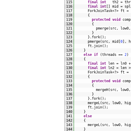
115
final
int
th2
=
thr
116
final
int
[
]
mid
=
spl
117
ForkJoinTask
<?
>
ft
=
118
{
119
protected
void
comp
120
{
121
pmerge
(
src
,
low0
,
122
}
123
}
.
fork
(
)
;
124
pmerge
(
src
,
mid
[
0
]
,
h
125
ft
.
join
(
)
;
126
}
127
else
if
(
threads
==
2
)
128
{
129
final
int
len
=
ln0
+
130
final
int
ln2
=
len
>
131
ForkJoinTask
<
?
>
ft
=
132
{
133
protected
void
comp
134
{
135
mergeH
(
src
,
low0
,
136
}
137
}
.
fork
(
)
;
138
mergeL
(
src
,
low0
,
hig
139
ft
.
join
(
)
;
140
}
141
else
142
{
143
mergeL
(
src
,
low0
,
hig
144
}