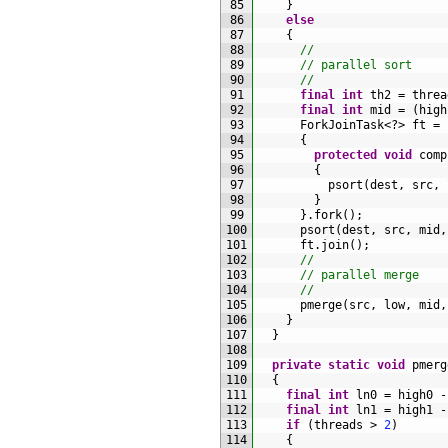
85
}
86
else
87
{
88
//
89
// parallel sort
90
//
91
final
int
th2
=
threa
92
final
int
mid
=
(
high
93
ForkJoinTask
<?
>
ft
=
94
{
95
protected
void
comp
96
{
97
psort
(
dest
,
src
,
98
}
99
}
.
fork
(
)
;
100
psort
(
dest
,
src
,
mid
,
101
ft
.
join
(
)
;
102
//
103
// parallel merge
104
//
105
pmerge
(
src
,
low
,
mid
,
106
}
107
}
108
109
private
static
void
pmerg
110
{
111
final
int
ln0
=
high0
-
112
final
int
ln1
=
high1
-
113
if
(
threads
>
2
)
114
{