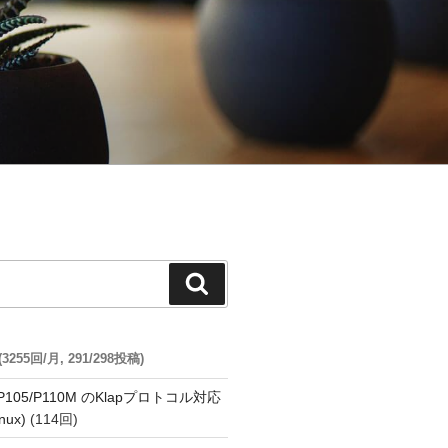
検
索
55回/月, 291/298投稿)
o P105/P110M のKlapプロトコル対応
nux)
(114回)