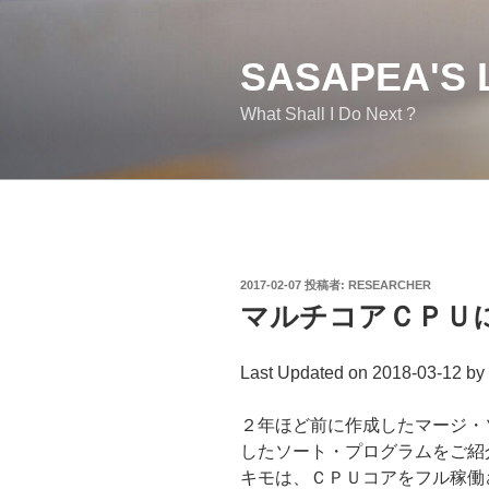
コ
ン
テ
SASAPEA'S 
ン
What Shall I Do Next ?
ツ
へ
ス
キ
ッ
プ
投
2017-02-07
投稿者:
RESEARCHER
稿
マルチコアＣＰＵ
日:
Last Updated on 2018-03-12 by
２年ほど前に作成したマージ・
したソート・プログラムをご紹
キモは、ＣＰＵコアをフル稼働