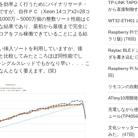
TP-LINK TAPO
を効率よく行うためにバイナリサーチ・
から直接制御
が、自作ＰＣ（Xeon 14コアx2=28コ
000万～5000万個の整数ソート性能はＣ
WT32-ETH0
な結果であり、最初から最後まで完全に
Raspberry
コアをフル稼働できていることによる結
ラリ版)
(78回)
い挿入ソートを利用していますが、後
Raytac BL
elSort()と比較してみたところほぼ同性能でし
ダを書き込む
(
rt()はシングルスレッドでもかなり早い．．．こ
Raspberry P
んとなく萎えます。(笑)
回)
リモコンの自
ATtiny10
充電しながら使
ュール(TP4056
文化シャッタ
みた。
(47回)