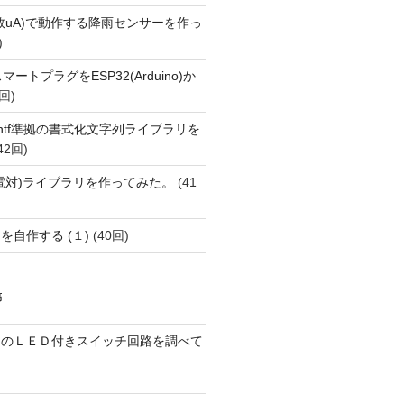
数uA)で動作する降雨センサーを作っ
)
FiスマートプラグをESP32(Arduino)か
回)
printf準拠の書式化文字列ライブラリを
42回)
(熱電対)ライブラリを作ってみた。
(41
を自作する (１)
(40回)
稿
ーのＬＥＤ付きスイッチ回路を調べて