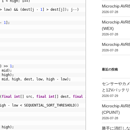
i
<
high
;
i
++
)
Microchip
>
low
)
&&
(
dest
[
j
-
1
]
>
dest
[
j
]
)
;
j
--
)
2026-07-28
Microchip
-
1
]
;
(WEX)
2026-07-28
Microchip
2026-07-28
)
>>
1
;
最近の投稿
mid
)
;
high
)
;
mid
,
high
,
dest
,
low
,
high
-
low
)
;
センサーやカ
と12Vバッテ
2026-07-29
(
final
int
[
]
src
,
final
int
[
]
dest
,
final
int
low
,
final
int
hig
igh
-
low
<
SEQUENTIAL_SORT_THRESHOLD
)
)
Microchip
(CPUINT)
2026-07-28
high
)
;
勝手に消灯し