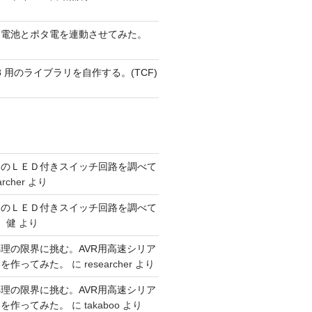
蓄電池とポタ電を連動させてみた。
 AVR8 用のライブラリを自作する。(TCF)
ーのＬＥＤ付きスイッチ回路を調べて
archer
より
ーのＬＥＤ付きスイッチ回路を調べて
 健
より
理の限界に挑む。AVR用高速シリア
w1
,
final
int
high1
,
final
int
[
]
dest
,
final
int
low
,
final
int
リを作ってみた。
に
researcher
より
理の限界に挑む。AVR用高速シリア
リを作ってみた。
に
takaboo
より