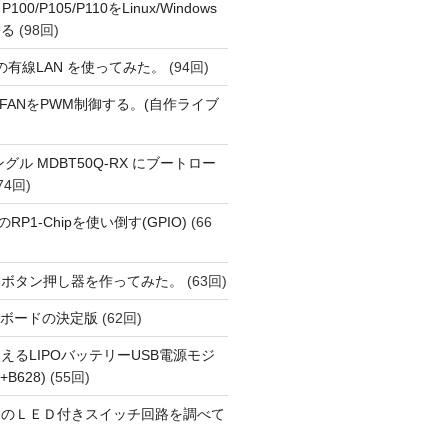
 P100/P105/P110をLinux/Windows
する
(98回)
1 の有線LAN を使ってみた。
(94回)
 PiでFANをPWM制御する。(自作ライブ
Eドングル MDBT50Q-RX にブートロー
74回)
i 5のRP1-Chipを使い倒す(GPIO)
(66
動ボタン押し器を作ってみた。
(63回)
用開発ボードの決定版
(62回)
えるLIPOバッテリーUSB電源モジ
+B628)
(55回)
ーのＬＥＤ付きスイッチ回路を調べて