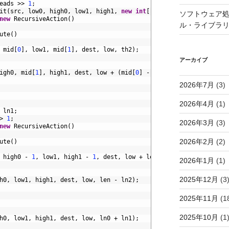
eads
>>
1
;
it
(
src
,
low0
,
high0
,
low1
,
high1
,
new
int
[
]
{
ln0
*
th2
/
threads
ソフトウェア処
new
RecursiveAction
(
)
ル・ライブラ
ute
(
)
mid
[
0
]
,
low1
,
mid
[
1
]
,
dest
,
low
,
th2
)
;
アーカイブ
igh0
,
mid
[
1
]
,
high1
,
dest
,
low
+
(
mid
[
0
]
-
low0
)
+
(
mid
[
1
]
-
low
2026年7月
(3)
2026年4月
(1)
ln1
;
>
1
;
2026年3月
(3)
new
RecursiveAction
(
)
2026年2月
(2)
ute
(
)
high0
-
1
,
low1
,
high1
-
1
,
dest
,
low
+
len
-
1
,
ln2
-
1
)
;
2026年1月
(1)
2025年12月
(3
h0
,
low1
,
high1
,
dest
,
low
,
len
-
ln2
)
;
2025年11月
(1
2025年10月
(1
h0
,
low1
,
high1
,
dest
,
low
,
ln0
+
ln1
)
;