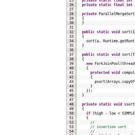
25
private
static
final
int
26
private
static
final
int
27
28
private
ParallelMergeSort
29
{
30
}
31
32
public
static
void
sort
(
i
33
{
34
sort
(
a
,
Runtime
.
getRunt
35
}
36
37
public
static
void
sort
(
f
38
{
39
new
ForkJoinPool
(
thread
40
{
41
protected
void
comput
42
{
43
psort
(
Arrays
.
copyOf
44
}
45
}
)
;
46
}
47
48
private
static
void
ssort
49
{
50
if
(
high
-
low
<
SIMPLE
51
{
52
//
53
// insertion sort
54
//