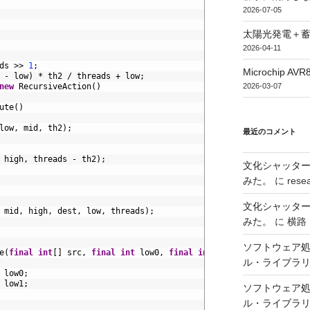
2026-07-05
太陽光発電＋
2026-04-11
ds
>>
1
;
Microchip
-
low
)
*
th2
/
threads
+
low
;
2026-03-07
new
RecursiveAction
(
)
ute
(
)
low
,
mid
,
th2
)
;
最近のコメント
high
,
threads
-
th2
)
;
文化シャッタ
みた。
に
rese
文化シャッタ
mid
,
high
,
dest
,
low
,
threads
)
;
みた。
に
横路
ソフトウェア処
e
(
final
int
[
]
src
,
final
int
low0
,
final
int
high0
,
final
int
lo
ル・ライブラ
low0
;
low1
;
ソフトウェア処
ル・ライブラ