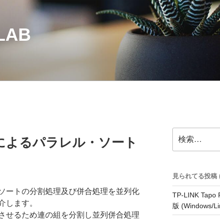
LAB
検
によるパラレル・ソート
索:
見られてる投稿 (32
ソートの分割処理及び併合処理を並列化
TP-LINK Tap
介します。
版 (Windows/Li
させるため連の組を分割し並列併合処理