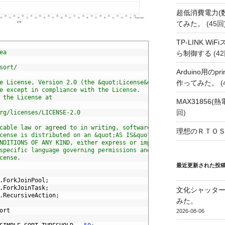
超低消費電力(
てみた。
(45回
TP-LINK Wi
ea
ら制御する
(42
sort/
Arduino用の
作ってみた。
(
e License, Version 2.0 (the &quot;License&quot;);
e except in compliance with the License.
 the License at
MAX31856
回)
rg/licenses/LICENSE-2.0
cable law or agreed to in writing, software
理想のＲＴＯＳ
cense is distributed on an &quot;AS IS&quot; BASIS,
NDITIONS OF ANY KIND, either express or implied.
specific language governing permissions and
cense.
最近更新された投
.
ForkJoinPool
;
.
ForkJoinTask
;
文化シャッタ
.
RecursiveAction
;
みた。
ort
2026-08-06