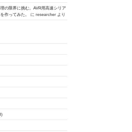
+
low0
,
ln1
*
th2
/
threads
+
low1
}
)
;
理の限界に挑む。AVR用高速シリア
リを作ってみた。
に
researcher
より
1
)
,
threads
-
th2
)
;
)
8)
)