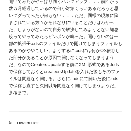
開いてみたがやっぱり同くハングアップ．．．前回から
数カ月経過しているので何か対策くらいあるだろうと思
いググってみたが何もない．．．ただ、同様の現象に悩
まされている方々がそれなりにいることだけはわかっ
た。しょうがないので自分で解決してみようとない知恵
絞ってやってみたらピンポンが鳴った。開けないのは一
部の拡張子.odsのファイルだけで開けてしまうファイルも
あるのがややこしい。ようするに.odsには何かOS依存し
た部分があることが原因で開けなくなってしまうよう
だ。なのでCreatersUpdateする前にXML形式である.fods
で保存しておくとcreateorsUpdateを入れた後もそのファ
イルは問題なく開ける。さらに.fodsにて開いた後に.ods
で保存し直すと次回以降問題なく開けてしまうようだ。
参考まで。
カ
LIBREOFFICE
テ