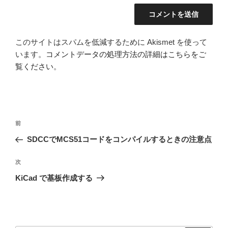
このサイトはスパムを低減するために Akismet を使って
います。
コメントデータの処理方法の詳細はこちらをご
覧ください
。
投
前
前
稿
の
SDCCでMCS51コードをコンパイルするときの注意点
ナ
投
ビ
稿
次
次
ゲ
の
KiCad で基板作成する
投
ー
稿
シ
ョ