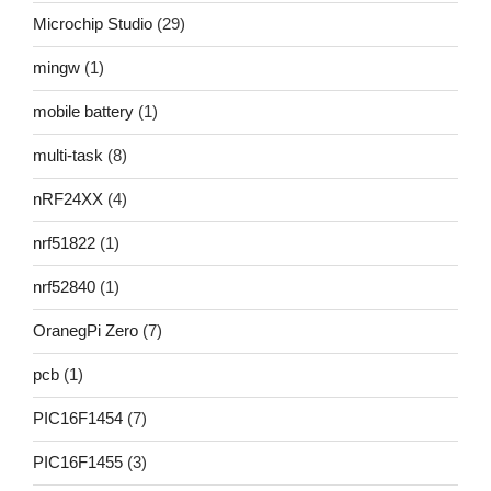
Microchip Studio
(29)
mingw
(1)
mobile battery
(1)
multi-task
(8)
nRF24XX
(4)
nrf51822
(1)
nrf52840
(1)
OranegPi Zero
(7)
pcb
(1)
PIC16F1454
(7)
PIC16F1455
(3)