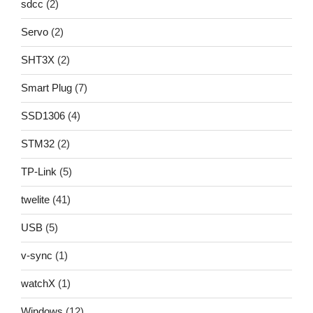
sdcc
(2)
Servo
(2)
SHT3X
(2)
Smart Plug
(7)
SSD1306
(4)
STM32
(2)
TP-Link
(5)
twelite
(41)
USB
(5)
v-sync
(1)
watchX
(1)
Windows
(12)