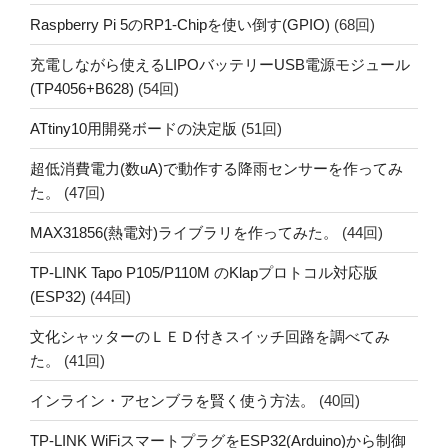
Raspberry Pi 5のRP1-Chipを使い倒す(GPIO)
(68回)
充電しながら使えるLIPOバッテリーUSB電源モジュール
(TP4056+B628)
(54回)
ATtiny10用開発ボードの決定版
(51回)
超低消費電力(数uA)で動作する降雨センサーを作ってみ
た。
(47回)
MAX31856(熱電対)ライブラリを作ってみた。
(44回)
TP-LINK Tapo P105/P110M のKlapプロトコル対応版
(ESP32)
(44回)
文化シャッターのＬＥＤ付きスイッチ回路を調べてみ
た。
(41回)
インライン・アセンブラを賢く使う方法。
(40回)
TP-LINK WiFiスマートプラグをESP32(Arduino)から制御