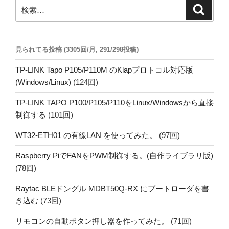
ン
検
検
索
索:
見られてる投稿 (3305回/月, 291/298投稿)
TP-LINK Tapo P105/P110M のKlapプロトコル対応版
(Windows/Linux)
(124回)
TP-LINK TAPO P100/P105/P110をLinux/Windowsから直接
制御する
(101回)
WT32-ETH01 の有線LAN を使ってみた。
(97回)
Raspberry PiでFANをPWM制御する。(自作ライブラリ版)
(78回)
Raytac BLEドングル MDBT50Q-RX にブートローダを書
き込む
(73回)
リモコンの自動ボタン押し器を作ってみた。
(71回)