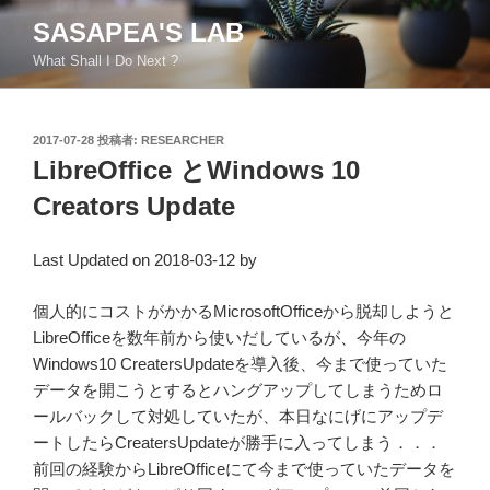
コ
SASAPEA'S LAB
ン
What Shall I Do Next ?
テ
ン
ツ
投
2017-07-28
投稿者:
RESEARCHER
へ
稿
LibreOffice とWindows 10
ス
日:
キ
Creators Update
ッ
プ
Last Updated on 2018-03-12 by
個人的にコストがかかるMicrosoftOfficeから脱却しようと
LibreOfficeを数年前から使いだしているが、今年の
Windows10 CreatersUpdateを導入後、今まで使っていた
データを開こうとするとハングアップしてしまうためロ
ールバックして対処していたが、本日なにげにアップデ
ートしたらCreatersUpdateが勝手に入ってしまう．．．
前回の経験からLibreOfficeにて今まで使っていたデータを