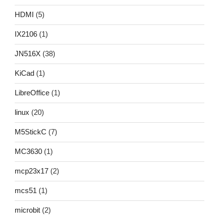
HDMI
(5)
IX2106
(1)
JN516X
(38)
KiCad
(1)
LibreOffice
(1)
linux
(20)
M5StickC
(7)
MC3630
(1)
mcp23x17
(2)
mcs51
(1)
microbit
(2)