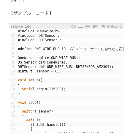
【サンプル・コード】
sample.ino
Arduino
1
#include <OneWire.h>
2
#include "DSTSensor.h"
3
#include "DHTSensor.h"
4
5
#define ONE_WIRE_BUS 10  // データ・ポートに合わせて変更す
6
7
OneWire
oneWire
(
ONE_WIRE_BUS
)
;
8
DSTSensor
dst
(
&
oneWire
)
;
9
DHTSensor
dht
(
ONE_WIRE_BUS
,
DHTSENSOR_AM2301
)
;
10
uint8
_
t
_sensor
=
0
;
11
12
void
setup
(
)
13
{
14
Serial
.
begin
(
115200
)
;
15
}
16
17
void
loop
(
)
18
{
19
switch
(
_sensor
)
20
{
21
default
:
22
if
(
dht
.
handle
(
)
)
23
{