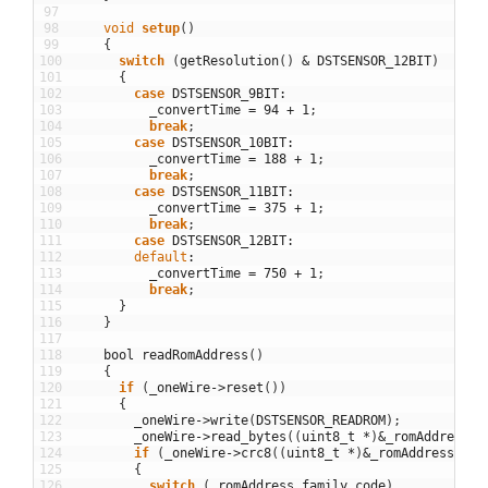
97
98
void
setup
(
)
99
{
100
switch
(
getResolution
(
)
&
DSTSENSOR_12BIT
)
101
{
102
case
DSTSENSOR_9BIT
:
103
_convertTime
=
94
+
1
;
104
break
;
105
case
DSTSENSOR_10BIT
:
106
_convertTime
=
188
+
1
;
107
break
;
108
case
DSTSENSOR_11BIT
:
109
_convertTime
=
375
+
1
;
110
break
;
111
case
DSTSENSOR_12BIT
:
112
default
:
113
_convertTime
=
750
+
1
;
114
break
;
115
}
116
}
117
118
bool
readRomAddress
(
)
119
{
120
if
(
_oneWire
->
reset
(
)
)
121
{
122
_oneWire
->
write
(
DSTSENSOR_READROM
)
;
123
_oneWire
->
read_bytes
(
(
uint8_t
*
)
&
_romAddress
,
124
if
(
_oneWire
->
crc8
(
(
uint8_t
*
)
&
_romAddress
,
si
125
{
126
switch
(
_romAddress
.
family_code
)