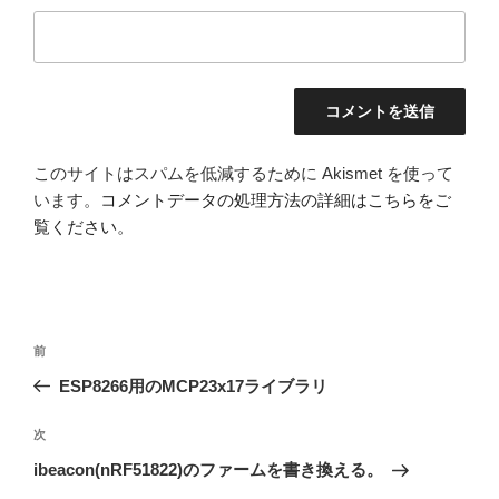
このサイトはスパムを低減するために Akismet を使って
います。
コメントデータの処理方法の詳細はこちらをご
覧ください
。
投
前
前
稿
の
ESP8266用のMCP23x17ライブラリ
ナ
投
ビ
稿
次
次
ゲ
の
ibeacon(nRF51822)のファームを書き換える。
投
ー