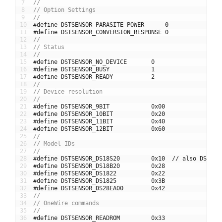
7
//
8
// Option Settings
9
//
10
#define DSTSENSOR_PARASITE_POWER      0
11
#define DSTSENSOR_CONVERSION_RESPONSE 0
12
//
13
// Status
14
//
15
#define DSTSENSOR_NO_DEVICE       0
16
#define DSTSENSOR_BUSY            1
17
#define DSTSENSOR_READY           2
18
//
19
// Device resolution
20
//
21
#define DSTSENSOR_9BIT            0x00
22
#define DSTSENSOR_10BIT           0x20
23
#define DSTSENSOR_11BIT           0x40
24
#define DSTSENSOR_12BIT           0x60
25
//
26
// Model IDs
27
//
28
#define DSTSENSOR_DS18S20         0x10  // also DS1820
29
#define DSTSENSOR_DS18B20         0x28
30
#define DSTSENSOR_DS1822          0x22
31
#define DSTSENSOR_DS1825          0x3B
32
#define DSTSENSOR_DS28EA00        0x42
33
//
34
// OneWire commands
35
//
36
#define DSTSENSOR_READROM         0x33