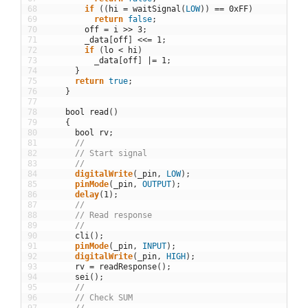
68
if
(
(
hi
=
waitSignal
(
LOW
)
)
==
0xFF
)
69
return
false
;
70
off
=
i
>>
3
;
71
_data
[
off
]
<<
=
1
;
72
if
(
lo
<
hi
)
73
_data
[
off
]
|=
1
;
74
}
75
return
true
;
76
}
77
78
bool
read
(
)
79
{
80
bool
rv
;
81
//
82
// Start signal
83
//
84
digitalWrite
(
_pin
,
LOW
)
;
85
pinMode
(
_pin
,
OUTPUT
)
;
86
delay
(
1
)
;
87
//
88
// Read response
89
//
90
cli
(
)
;
91
pinMode
(
_pin
,
INPUT
)
;
92
digitalWrite
(
_pin
,
HIGH
)
;
93
rv
=
readResponse
(
)
;
94
sei
(
)
;
95
//
96
// Check SUM