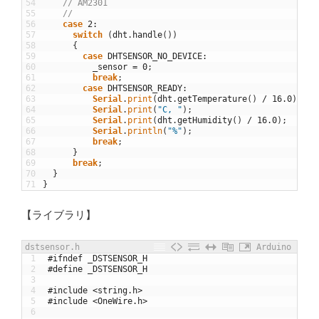
54
// AM2301
55
//
56
case
2
:
57
switch
(
dht
.
handle
(
)
)
58
{
59
case
DHTSENSOR_NO_DEVICE
:
60
_sensor
=
0
;
61
break
;
62
case
DHTSENSOR_READY
:
63
Serial
.
print
(
dht
.
getTemperature
(
)
/
16.0
)
;
64
Serial
.
print
(
"C, "
)
;
65
Serial
.
print
(
dht
.
getHumidity
(
)
/
16.0
)
;
66
Serial
.
println
(
"%"
)
;
67
break
;
68
}
69
break
;
70
}
71
}
【ライブラリ】
dstsensor.h
Arduino
1
#ifndef _DSTSENSOR_H
2
#define _DSTSENSOR_H
3
4
#include <string.h>
5
#include <OneWire.h>
6