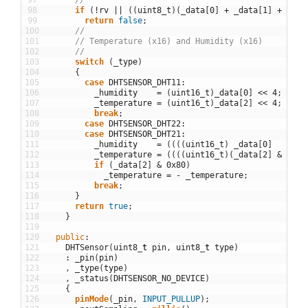
97
//
98
if
(
!
rv
||
(
(
uint8_t
)
(
_data
[
0
]
+
_data
[
1
]
+
_dat
99
return
false
;
100
//
101
// Temperature (x16) and Humidity (x16)
102
//
103
switch
(
_type
)
104
{
105
case
DHTSENSOR_DHT11
:
106
_humidity
=
(
uint16_t
)
_data
[
0
]
<<
4
;
107
_temperature
=
(
uint16_t
)
_data
[
2
]
<<
4
;
108
break
;
109
case
DHTSENSOR_DHT22
:
110
case
DHTSENSOR_DHT21
:
111
_humidity
=
(
(
(
(
uint16_t
)
_data
[
0
]
112
_temperature
=
(
(
(
(
uint16_t
)
(
_data
[
2
]
&
0x7F
113
if
(
_data
[
2
]
&
0x80
)
114
_temperature
=
-
_temperature
;
115
break
;
116
}
117
return
true
;
118
}
119
120
public
:
121
DHTSensor
(
uint8
_
t
pin
,
uint8
_
t
type
)
122
:
_pin
(
pin
)
123
,
_type
(
type
)
124
,
_status
(
DHTSENSOR_NO_DEVICE
)
125
{
126
pinMode
(
_pin
,
INPUT_PULLUP
)
;