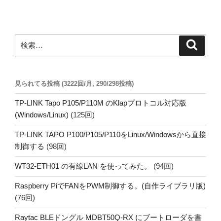
稿
シ
ョ
ン
検
検
索
索:
見られてる投稿 (3222回/月, 290/298投稿)
TP-LINK Tapo P105/P110M のKlapプロトコル対応版
(Windows/Linux)
(125回)
TP-LINK TAPO P100/P105/P110をLinux/Windowsから直接
制御する
(98回)
WT32-ETH01 の有線LAN を使ってみた。
(94回)
Raspberry PiでFANをPWM制御する。(自作ライブラリ版)
(76回)
Raytac BLEドングル MDBT50Q-RX にブートローダを書