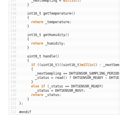
127
_nextSempling
=
millis
(
)
;
128
}
129
130
int16
_
t
getTemperature
(
)
131
{
132
return
_temperature
;
133
}
134
135
int16
_
t
getHumidity
(
)
136
{
137
return
_humidity
;
138
}
139
140
uint8
_
t
handle
(
)
141
{
142
if
(
(
uint16_t
)
(
(
uint16_t
)
millis
(
)
-
_nextSemplin
143
{
144
_nextSempling
+=
DHTSENSOR_SAMPLING_PERIOD
;
145
_status
=
read
(
)
?
DHTSENSOR_READY
:
DHTSENSOR
146
}
147
else
if
(
_status
==
DHTSENSOR_READY
)
148
_status
=
DHTSENSOR_BUSY
;
149
return
_status
;
150
}
151
}
;
152
153
#endif