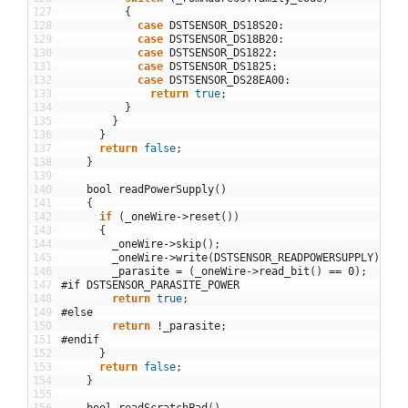
127
{
128
case
DSTSENSOR_DS18S20
:
129
case
DSTSENSOR_DS18B20
:
130
case
DSTSENSOR_DS1822
:
131
case
DSTSENSOR_DS1825
:
132
case
DSTSENSOR_DS28EA00
:
133
return
true
;
134
}
135
}
136
}
137
return
false
;
138
}
139
140
bool
readPowerSupply
(
)
141
{
142
if
(
_oneWire
->
reset
(
)
)
143
{
144
_oneWire
->
skip
(
)
;
145
_oneWire
->
write
(
DSTSENSOR_READPOWERSUPPLY
)
;
146
_parasite
=
(
_oneWire
->
read_bit
(
)
==
0
)
;
147
#if DSTSENSOR_PARASITE_POWER
148
return
true
;
149
#else
150
return
!
_parasite
;
151
#endif
152
}
153
return
false
;
154
}
155
156
bool
readScratchPad
(
)