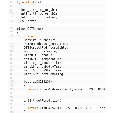
67
typedef
struct
68
{
69
int8
_
t
th_reg_or_ub1
;
70
int8
_
t
tl_reg_or_ub2
;
71
int8
_
t
configuration
;
72
}
DSTConfig
;
73
74
class
DSTSensor
75
{
76
private
:
77
OneWire
*
_oneWire
;
78
DSTRomAddress
_romAddress
;
79
DSTScratchPad
_scratchPad
;
80
bool
_parasite
;
81
uint8
_
t
_status
;
82
int16
_
t
_temperature
;
83
uint16
_
t
_convertTime
;
84
uint16
_
t
_cvDelayTime
;
85
uint16
_
t
_cvStartTime
;
86
uint16
_
t
_nextSampling
;
87
88
bool
isDS18S20
(
)
89
{
90
return
(
_romAddress
.
family_code
==
DSTSENSOR_DS1
91
}
92
93
int8
_
t
getResolution
(
)
94
{
95
return
(
isDS18S20
(
)
?
DSTSENSOR_12BIT
:
_scratch
96
}