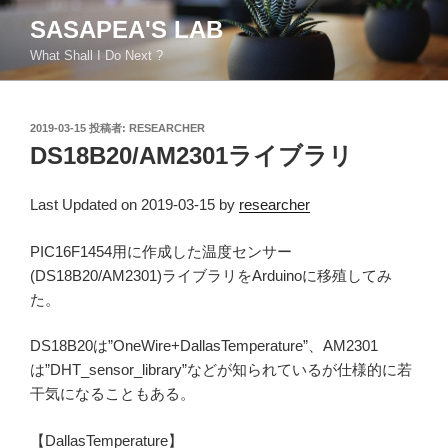
コ
SASAPEA'S LAB
ン
What Shall I Do Next ?
テ
ン
ツ
投
2019-03-15
投稿者:
RESEARCHER
へ
稿
DS18B20/AM2301ライブラリ
ス
日:
キ
ッ
Last Updated on 2019-03-15 by
researcher
プ
PIC16F1454用に作成した温度センサー
(DS18B20/AM2301)ライブラリをArduinoに移殖してみ
た。
DS18B20は”OneWire+DallasTemperature”、AM2301
は”DHT_sensor_library”などが知られているが仕様的に若
干気になることもある。
【DallasTemperature】