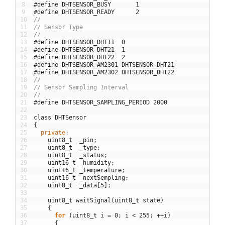
8
#define DHTSENSOR_BUSY       1
9
#define DHTSENSOR_READY      2
10
//
11
// Sensor Type
12
//
13
#define DHTSENSOR_DHT11  0
14
#define DHTSENSOR_DHT21  1
15
#define DHTSENSOR_DHT22  2
16
#define DHTSENSOR_AM2301 DHTSENSOR_DHT21
17
#define DHTSENSOR_AM2302 DHTSENSOR_DHT22
18
//
19
// Sensor Sampling Interval
20
//
21
#define DHTSENSOR_SAMPLING_PERIOD 2000
22
23
class
DHTSensor
24
{
25
private
:
26
uint8
_
t
_pin
;
27
uint8
_
t
_type
;
28
uint8
_
t
_status
;
29
uint16
_
t
_humidity
;
30
uint16
_
t
_temperature
;
31
uint16
_
t
_nextSempling
;
32
uint8
_
t
_data
[
5
]
;
33
34
uint8
_
t
waitSignal
(
uint8
_
t
state
)
35
{
36
for
(
uint8
_
t
i
=
0
;
i
<
255
;
++
i
)
37
{