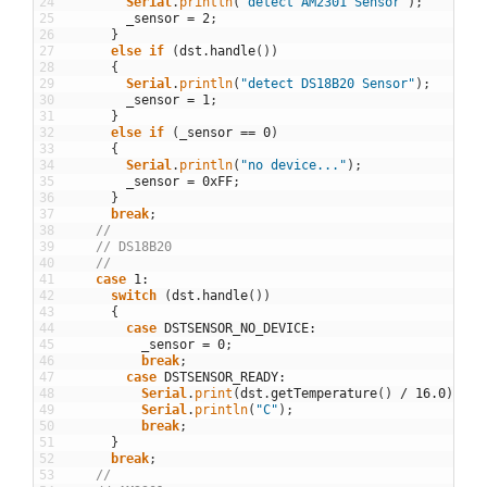
24
Serial
.
println
(
"detect AM2301 Sensor"
)
;
25
_sensor
=
2
;
26
}
27
else
if
(
dst
.
handle
(
)
)
28
{
29
Serial
.
println
(
"detect DS18B20 Sensor"
)
;
30
_sensor
=
1
;
31
}
32
else
if
(
_sensor
==
0
)
33
{
34
Serial
.
println
(
"no device..."
)
;
35
_sensor
=
0xFF
;
36
}
37
break
;
38
//
39
// DS18B20
40
//
41
case
1
:
42
switch
(
dst
.
handle
(
)
)
43
{
44
case
DSTSENSOR_NO_DEVICE
:
45
_sensor
=
0
;
46
break
;
47
case
DSTSENSOR_READY
:
48
Serial
.
print
(
dst
.
getTemperature
(
)
/
16.0
)
;
49
Serial
.
println
(
"C"
)
;
50
break
;
51
}
52
break
;
53
//