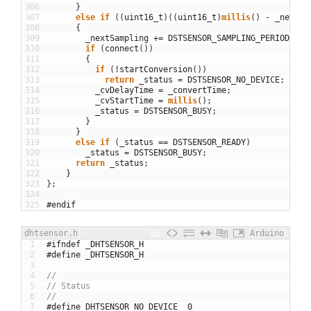
306
}
307
else
if
(
(
uint16_t
)
(
(
uint16_t
)
millis
(
)
-
_nextSa
308
{
309
_nextSampling
+=
DSTSENSOR_SAMPLING_PERIOD
;
310
if
(
connect
(
)
)
311
{
312
if
(
!
startConversion
(
)
)
313
return
_status
=
DSTSENSOR_NO_DEVICE
;
314
_cvDelayTime
=
_convertTime
;
315
_cvStartTime
=
millis
(
)
;
316
_status
=
DSTSENSOR_BUSY
;
317
}
318
}
319
else
if
(
_status
==
DSTSENSOR_READY
)
320
_status
=
DSTSENSOR_BUSY
;
321
return
_status
;
322
}
323
}
;
324
325
#endif
dhtsensor.h
Arduino
1
#ifndef _DHTSENSOR_H
2
#define _DHTSENSOR_H
3
4
//
5
// Status
6
//
7
#define DHTSENSOR_NO_DEVICE  0