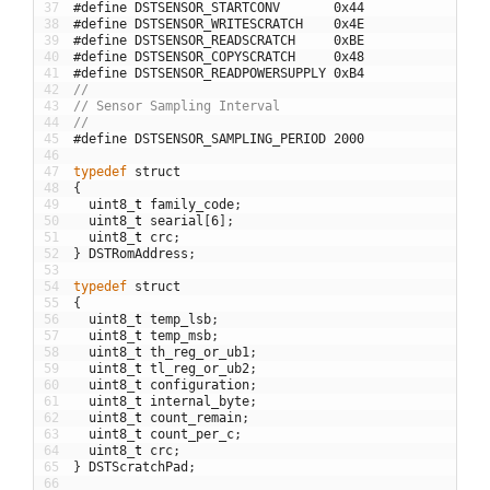
37
#define DSTSENSOR_STARTCONV       0x44
38
#define DSTSENSOR_WRITESCRATCH    0x4E
39
#define DSTSENSOR_READSCRATCH     0xBE
40
#define DSTSENSOR_COPYSCRATCH     0x48
41
#define DSTSENSOR_READPOWERSUPPLY 0xB4
42
//
43
// Sensor Sampling Interval
44
//
45
#define DSTSENSOR_SAMPLING_PERIOD 2000
46
47
typedef
struct
48
{
49
uint8
_
t
family_code
;
50
uint8
_
t
searial
[
6
]
;
51
uint8
_
t
crc
;
52
}
DSTRomAddress
;
53
54
typedef
struct
55
{
56
uint8
_
t
temp_lsb
;
57
uint8
_
t
temp_msb
;
58
uint8
_
t
th_reg_or_ub1
;
59
uint8
_
t
tl_reg_or_ub2
;
60
uint8
_
t
configuration
;
61
uint8
_
t
internal_byte
;
62
uint8
_
t
count_remain
;
63
uint8
_
t
count_per_c
;
64
uint8
_
t
crc
;
65
}
DSTScratchPad
;
66