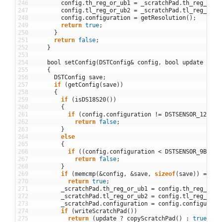
246
config
.
th_reg_or_ub1
=
_scratchPad
.
th_reg_or_u
247
config
.
tl_reg_or_ub2
=
_scratchPad
.
tl_reg_or_u
248
config
.
configuration
=
getResolution
(
)
;
249
return
true
;
250
}
251
return
false
;
252
}
253
254
bool
setConfig
(
DSTConfig
&
config
,
bool
update
=
tr
255
{
256
DSTConfig
save
;
257
if
(
getConfig
(
save
)
)
258
{
259
if
(
isDS18S20
(
)
)
260
{
261
if
(
config
.
configuration
!=
DSTSENSOR_12BIT
)
262
return
false
;
263
}
264
else
265
{
266
if
(
(
config
.
configuration
<
DSTSENSOR_9BIT
)
267
return
false
;
268
}
269
if
(
memcmp
(
&
config
,
&
save
,
sizeof
(
save
)
)
==
0
)
270
return
true
;
271
_scratchPad
.
th_reg_or_ub1
=
config
.
th_reg_or_u
272
_scratchPad
.
tl_reg_or_ub2
=
config
.
tl_reg_or_u
273
_scratchPad
.
configuration
=
config
.
configurati
274
if
(
writeScratchPad
(
)
)
275
return
(
update
?
copyScratchPad
(
)
:
true
)
;