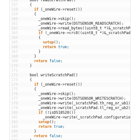
157
{
158
if
(
_oneWire
->
reset
(
)
)
159
{
160
_oneWire
->
skip
(
)
;
161
_oneWire
->
write
(
DSTSENSOR_READSCRATCH
)
;
162
_oneWire
->
read_bytes
(
(
uint8_t
*
)
&
_scratchPad
,
163
if
(
_oneWire
->
crc8
(
(
uint8_t
*
)
&
_scratchPad
,
si
164
{
165
setup
(
)
;
166
return
true
;
167
}
168
}
169
return
false
;
170
}
171
172
bool
writeScratchPad
(
)
173
{
174
if
(
_oneWire
->
reset
(
)
)
175
{
176
_oneWire
->
skip
(
)
;
177
_oneWire
->
write
(
DSTSENSOR_WRITESCRATCH
)
;
178
_oneWire
->
write
(
_scratchPad
.
th_reg_or_ub1
)
;
179
_oneWire
->
write
(
_scratchPad
.
tl_reg_or_ub2
)
;
180
if
(
!
isDS18S20
(
)
)
181
_oneWire
->
write
(
_scratchPad
.
configuration
)
;
182
setup
(
)
;
183
return
true
;
184
}
185
return
false
;