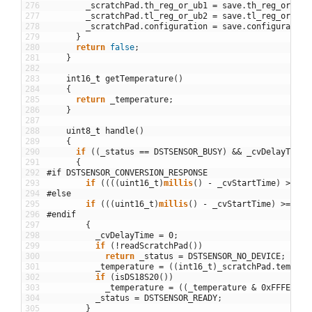
276
_scratchPad
.
th_reg_or_ub1
=
save
.
th_reg_or_ub1
277
_scratchPad
.
tl_reg_or_ub2
=
save
.
tl_reg_or_ub2
278
_scratchPad
.
configuration
=
save
.
configuration
279
}
280
return
false
;
281
}
282
283
int16
_
t
getTemperature
(
)
284
{
285
return
_temperature
;
286
}
287
288
uint8
_
t
handle
(
)
289
{
290
if
(
(
_status
==
DSTSENSOR_BUSY
)
&&
_cvDelayTime
)
291
{
292
#if DSTSENSOR_CONVERSION_RESPONSE
293
if
(
(
(
(
uint16_t
)
millis
(
)
-
_cvStartTime
)
>=
_c
294
#else
295
if
(
(
(
uint16_t
)
millis
(
)
-
_cvStartTime
)
>=
_cv
296
#endif
297
{
298
_cvDelayTime
=
0
;
299
if
(
!
readScratchPad
(
)
)
300
return
_status
=
DSTSENSOR_NO_DEVICE
;
301
_temperature
=
(
(
int16_t
)
_scratchPad
.
temp_ms
302
if
(
isDS18S20
(
)
)
303
_temperature
=
(
(
_temperature
&
0xFFFE
)
<<
304
_status
=
DSTSENSOR_READY
;
305
}