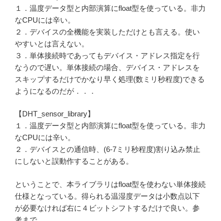
１．温度データ型と内部演算にfloat型を使っている。非力
なCPUには辛い。
２．デバイスの全機能を実装しただけとも言える。使い
やすいとは言えない。
３．単体接続時であってもデバイス・アドレス指定を行
なうので遅い。単体接続の場合、デバイス・アドレスを
スキップするだけでかなり早く処理(数ミリ秒程度)できる
ようになるのだが．．．
【DHT_sensor_library】
１．温度データ型と内部演算にfloat型を使っている。非力
なCPUには辛い。
２．デバイスとの通信時、(6-7ミリ秒程度)割り込み禁止
にしないと誤動作することがある。
ということで、本ライブラリはfloat型を使わない単体接続
仕様となっている。得られる温湿度データは小数点以下
が必要なければ右に４ビットシフトするだけで良い。参
考まで。