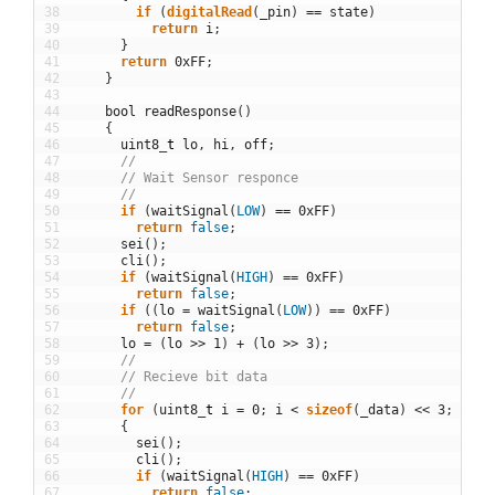
38
if
(
digitalRead
(
_pin
)
==
state
)
39
return
i
;
40
}
41
return
0xFF
;
42
}
43
44
bool
readResponse
(
)
45
{
46
uint8
_
t
lo
,
hi
,
off
;
47
//
48
// Wait Sensor responce
49
//
50
if
(
waitSignal
(
LOW
)
==
0xFF
)
51
return
false
;
52
sei
(
)
;
53
cli
(
)
;
54
if
(
waitSignal
(
HIGH
)
==
0xFF
)
55
return
false
;
56
if
(
(
lo
=
waitSignal
(
LOW
)
)
==
0xFF
)
57
return
false
;
58
lo
=
(
lo
>>
1
)
+
(
lo
>>
3
)
;
59
//
60
// Recieve bit data
61
//
62
for
(
uint8
_
t
i
=
0
;
i
<
sizeof
(
_data
)
<<
3
;
++
i
)
63
{
64
sei
(
)
;
65
cli
(
)
;
66
if
(
waitSignal
(
HIGH
)
==
0xFF
)
67
return
false
;