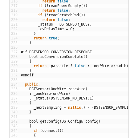
216
return
false
;
217
if
(
!
readPowerSupply
(
)
)
218
return
false
;
219
if
(
!
readScratchPad
(
)
)
220
return
false
;
221
_status
=
DSTSENSOR_BUSY
;
222
_cvDelayTime
=
0
;
223
}
224
return
true
;
225
}
226
227
#if DSTSENSOR_CONVERSION_RESPONSE
228
bool
isConversionComplete
(
)
229
{
230
return
_parasite
?
false
:
_oneWire
->
read_bit
(
)
;
231
}
232
#endif
233
234
public
:
235
DSTSensor
(
OneWire
*
oneWire
)
236
:
_oneWire
(
oneWire
)
237
,
_status
(
DSTSENSOR_NO_DEVICE
)
238
{
239
_nextSampling
=
millis
(
)
-
(
DSTSENSOR_SAMPLING_P
240
}
241
242
bool
getConfig
(
DSTConfig
&
config
)
243
{
244
if
(
connect
(
)
)
245
{