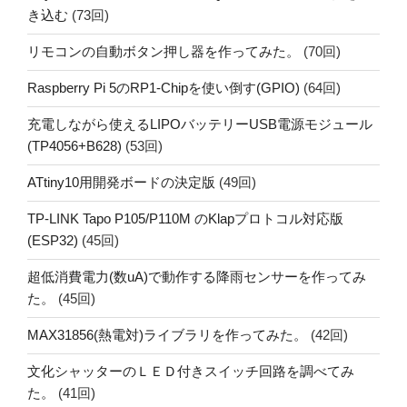
き込む
(73回)
リモコンの自動ボタン押し器を作ってみた。
(70回)
Raspberry Pi 5のRP1-Chipを使い倒す(GPIO)
(64回)
充電しながら使えるLIPOバッテリーUSB電源モジュール
(TP4056+B628)
(53回)
ATtiny10用開発ボードの決定版
(49回)
TP-LINK Tapo P105/P110M のKlapプロトコル対応版
(ESP32)
(45回)
超低消費電力(数uA)で動作する降雨センサーを作ってみ
た。
(45回)
MAX31856(熱電対)ライブラリを作ってみた。
(42回)
文化シャッターのＬＥＤ付きスイッチ回路を調べてみ
た。
(41回)