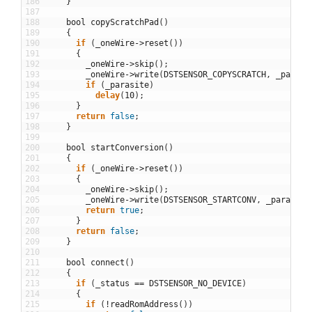
186
}
187
188
bool
copyScratchPad
(
)
189
{
190
if
(
_oneWire
->
reset
(
)
)
191
{
192
_oneWire
->
skip
(
)
;
193
_oneWire
->
write
(
DSTSENSOR_COPYSCRATCH
,
_parasi
194
if
(
_parasite
)
195
delay
(
10
)
;
196
}
197
return
false
;
198
}
199
200
bool
startConversion
(
)
201
{
202
if
(
_oneWire
->
reset
(
)
)
203
{
204
_oneWire
->
skip
(
)
;
205
_oneWire
->
write
(
DSTSENSOR_STARTCONV
,
_parasite
206
return
true
;
207
}
208
return
false
;
209
}
210
211
bool
connect
(
)
212
{
213
if
(
_status
==
DSTSENSOR_NO_DEVICE
)
214
{
215
if
(
!
readRomAddress
(
)
)