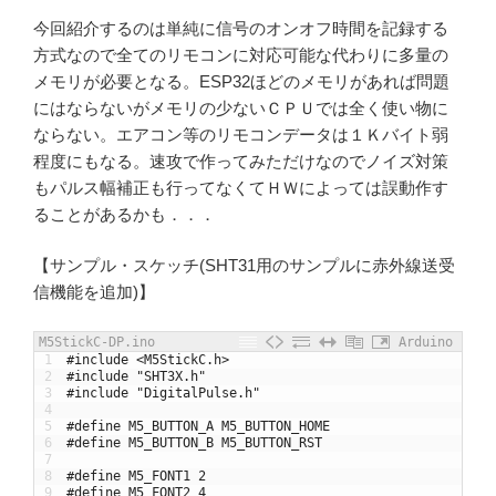
今回紹介するのは単純に信号のオンオフ時間を記録する
方式なので全てのリモコンに対応可能な代わりに多量の
メモリが必要となる。ESP32ほどのメモリがあれば問題
にはならないがメモリの少ないＣＰＵでは全く使い物に
ならない。エアコン等のリモコンデータは１Ｋバイト弱
程度にもなる。速攻で作ってみただけなのでノイズ対策
もパルス幅補正も行ってなくてＨＷによっては誤動作す
ることがあるかも．．．
【サンプル・スケッチ(SHT31用のサンプルに赤外線送受
信機能を追加)】
M5StickC-DP.ino
Arduino
1
#include <M5StickC.h>
2
#include "SHT3X.h"
3
#include "DigitalPulse.h"
4
5
#define M5_BUTTON_A M5_BUTTON_HOME
6
#define M5_BUTTON_B M5_BUTTON_RST
7
8
#define M5_FONT1 2
9
#define M5_FONT2 4