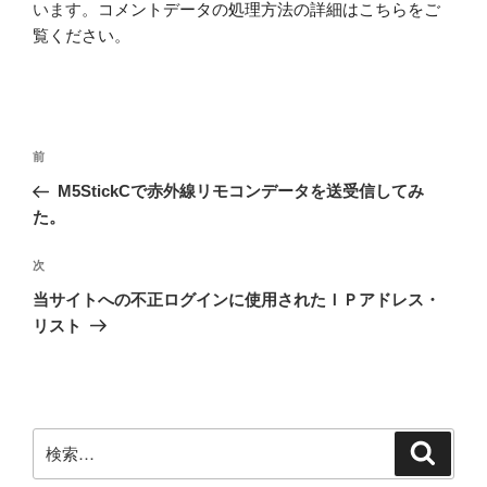
います。
コメントデータの処理方法の詳細はこちらをご
覧ください
。
投
前
前
稿
の
M5StickCで赤外線リモコンデータを送受信してみ
ナ
投
た。
ビ
稿
ゲ
次
次
の
ー
当サイトへの不正ログインに使用されたＩＰアドレス・
投
シ
リスト
稿
ョ
ン
検
検
索
索: