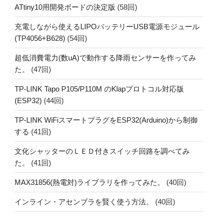
ATtiny10用開発ボードの決定版
(58回)
充電しながら使えるLIPOバッテリーUSB電源モジュール
(TP4056+B628)
(54回)
超低消費電力(数uA)で動作する降雨センサーを作ってみ
た。
(47回)
TP-LINK Tapo P105/P110M のKlapプロトコル対応版
(ESP32)
(44回)
TP-LINK WiFiスマートプラグをESP32(Arduino)から制御
する
(41回)
文化シャッターのＬＥＤ付きスイッチ回路を調べてみ
た。
(41回)
MAX31856(熱電対)ライブラリを作ってみた。
(40回)
インライン・アセンブラを賢く使う方法。
(40回)