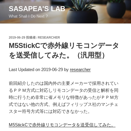
コ
SASAPEA'S LAB
ン
What Shall I Do Next ?
テ
ン
ツ
投
2019-06-29
投稿者:
RESEARCHER
へ
稿
M5StickCで赤外線リモコンデータ
ス
日:
キ
を送受信してみた。（汎用型）
ッ
プ
Last Updated on 2019-06-29 by
researcher
前回紹介したのは国内外の主要メーカーで採用されてい
るＰＰＭ方式に対応しリモコンデータの受信と解析を同
時に行うため非常に省メモリな特徴があったがＰＰＭ方
式ではない他の方式、例えばフィリップス社のマンチェ
スター符号方式等には対応できなかった。
M5StickCで赤外線リモコンデータを送受信してみた。