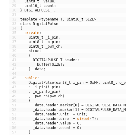
28
uint8
_
t
value
;
29
uint16
_
t
count
;
30
}
DIGITALPULSE_T
;
31
32
template
<
typename
T
,
uint16
_
t
SIZE
>
33
class
DigitalPulse
34
{
35
private
:
36
uint8
_
t
_i_pin
;
37
uint8
_
t
_o_pin
;
38
uint8
_
t
_pwm_ch
;
39
struct
40
{
41
DIGITALPULSE
_
T
header
;
42
T
buffer
[
SIZE
]
;
43
}
_data
;
44
45
public
:
46
DigitalPulse
(
uint8
_
t
i_pin
=
0xFF
,
uint8
_
t
o_pin
=
47
:
_i_pin
(
i_pin
)
48
,
_o_pin
(
o_pin
)
49
,
_pwm_ch
(
pwm_ch
)
50
{
51
_data
.
header
.
marker
[
0
]
=
DIGITALPULSE_DATA_MARKE
52
_data
.
header
.
marker
[
1
]
=
DIGITALPULSE_DATA_MARKE
53
_data
.
header
.
unit
=
unit
;
54
_data
.
header
.
size
=
sizeof
(
T
)
;
55
_data
.
header
.
value
=
0
;
56
_data
.
header
.
count
=
0
;
57
}