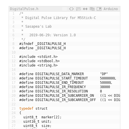
DigitalPulse.h
Arduino
1
/*
2
 * Digital Pulse Library for M5Stick-C
3
 *
4
 * Sasapea's Lab
5
 * 
6
 *   2019-06-29: Version 1.0
7
 */
8
#ifndef _DIGITALPULSE_H
9
#define _DIGITALPULSE_H
10
11
#include <stdint.h>
12
#include <stdbool.h>
13
#include <string.h>
14
15
#define DIGITALPULSE_DATA_MARKER        "DP"      // D
16
#define DIGITALPULSE_START_TIMEOUT      5000000L  // s
17
#define DIGITALPULSE_END_TIMEOUT        50000L    // s
18
#define DIGITALPULSE_IR_FREQUENCY       38000     // 3
19
#define DIGITALPULSE_IR_RESOLUTION      8         // 8
20
#define DIGITALPULSE_IR_SUBCARRIER_ON   ((1 << DIGITAL
21
#define DIGITALPULSE_IR_SUBCARRIER_OFF  ((1 << DIGITAL
22
23
typedef
struct
24
{
25
uint8
_
t
marker
[
2
]
;
26
uint16
_
t
unit
;
27
uint8
_
t
size
;