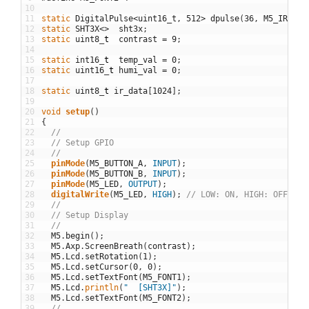
10
11
static
DigitalPulse
<
uint16_t
,
512
>
dpulse
(
36
,
M5_IR
,
15
12
static
SHT3X
<>
sht3x
;
13
static
uint8
_
t
contrast
=
9
;
14
15
static
int16
_
t
temp_val
=
0
;
16
static
uint16
_
t
humi_val
=
0
;
17
18
static
uint8
_
t
ir_data
[
1024
]
;
19
20
void
setup
(
)
21
{
22
//
23
// Setup GPIO
24
//
25
pinMode
(
M5_BUTTON_A
,
INPUT
)
;
26
pinMode
(
M5_BUTTON_B
,
INPUT
)
;
27
pinMode
(
M5_LED
,
OUTPUT
)
;
28
digitalWrite
(
M5_LED
,
HIGH
)
;
// LOW: ON, HIGH: OFF
29
//
30
// Setup Display
31
//
32
M5
.
begin
(
)
;
33
M5
.
Axp
.
ScreenBreath
(
contrast
)
;
34
M5
.
Lcd
.
setRotation
(
1
)
;
35
M5
.
Lcd
.
setCursor
(
0
,
0
)
;
36
M5
.
Lcd
.
setTextFont
(
M5_FONT1
)
;
37
M5
.
Lcd
.
println
(
"  [SHT3X]"
)
;
38
M5
.
Lcd
.
setTextFont
(
M5_FONT2
)
;
39
//