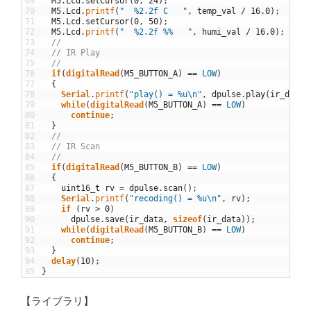
69
M5
.
Lcd
.
setCursor
(
0
,
24
)
;
70
M5
.
Lcd
.
printf
(
"  %2.2f C   "
,
temp_val
/
16.0
)
;
71
M5
.
Lcd
.
setCursor
(
0
,
50
)
;
72
M5
.
Lcd
.
printf
(
"  %2.2f %%   "
,
humi_val
/
16.0
)
;
73
//
74
// IR Play
75
//
76
if
(
digitalRead
(
M5_BUTTON_A
)
==
LOW
)
77
{
78
Serial
.
printf
(
"play() = %u\n"
,
dpulse
.
play
(
ir_data
)
79
while
(
digitalRead
(
M5_BUTTON_A
)
==
LOW
)
80
continue
;
81
}
82
//
83
// IR Scan
84
//
85
if
(
digitalRead
(
M5_BUTTON_B
)
==
LOW
)
86
{
87
uint16
_
t
rv
=
dpulse
.
scan
(
)
;
88
Serial
.
printf
(
"recoding() = %u\n"
,
rv
)
;
89
if
(
rv
>
0
)
90
dpulse
.
save
(
ir_data
,
sizeof
(
ir_data
)
)
;
91
while
(
digitalRead
(
M5_BUTTON_B
)
==
LOW
)
92
continue
;
93
}
94
delay
(
10
)
;
95
}
【ライブラリ】