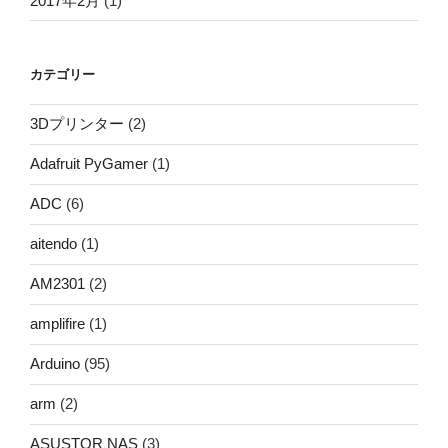
2017年2月
(1)
カテゴリー
3Dプリンター
(2)
Adafruit PyGamer
(1)
ADC
(6)
aitendo
(1)
AM2301
(2)
amplifire
(1)
Arduino
(95)
arm
(2)
ASUSTOR NAS
(3)