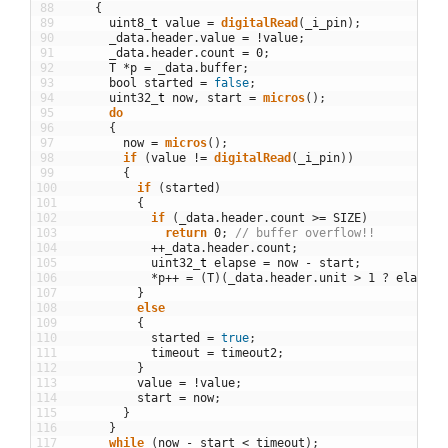
88
{
89
uint8
_
t
value
=
digitalRead
(
_i_pin
)
;
90
_data
.
header
.
value
=
!
value
;
91
_data
.
header
.
count
=
0
;
92
T
*
p
=
_data
.
buffer
;
93
bool
started
=
false
;
94
uint32
_
t
now
,
start
=
micros
(
)
;
95
do
96
{
97
now
=
micros
(
)
;
98
if
(
value
!=
digitalRead
(
_i_pin
)
)
99
{
100
if
(
started
)
101
{
102
if
(
_data
.
header
.
count
>=
SIZE
)
103
return
0
;
// buffer overflow!!
104
++
_data
.
header
.
count
;
105
uint32
_
t
elapse
=
now
-
start
;
106
*
p
++
=
(
T
)
(
_data
.
header
.
unit
>
1
?
elapse
107
}
108
else
109
{
110
started
=
true
;
111
timeout
=
timeout2
;
112
}
113
value
=
!
value
;
114
start
=
now
;
115
}
116
}
117
while
(
now
-
start
<
timeout
)
;