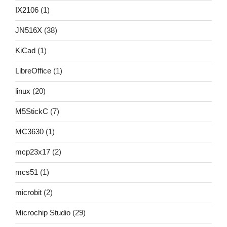
IX2106
(1)
JN516X
(38)
KiCad
(1)
LibreOffice
(1)
linux
(20)
M5StickC
(7)
MC3630
(1)
mcp23x17
(2)
mcs51
(1)
microbit
(2)
Microchip Studio
(29)