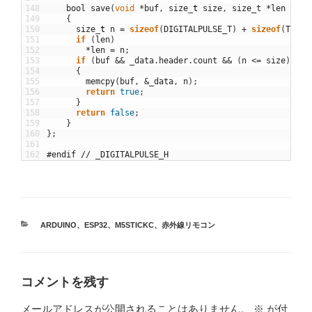
148
bool
save
(
void
*
buf
,
size
_
t
size
,
size_t
*
len
=
nu
149
{
150
size
_
t
n
=
sizeof
(
DIGITALPULSE_T
)
+
sizeof
(
T
)
*
151
if
(
len
)
152
*
len
=
n
;
153
if
(
buf
&&
_data
.
header
.
count
&&
(
n
<=
size
)
)
154
{
155
memcpy
(
buf
,
&
_data
,
n
)
;
156
return
true
;
157
}
158
return
false
;
159
}
160
}
;
161
162
#endif // _DIGITALPULSE_H
カ
ARDUINO
、
ESP32
、
M5STICKC
、
赤外線リモコン
テ
ゴ
リ
ー
コメントを残す
メールアドレスが公開されることはありません。
※
が付