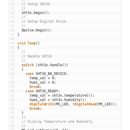
40
// Setup SHT3X
41
//
42
sht3x
.
begin
(
)
;
43
//
44
// Setup Digital Pulse
45
//
46
dpulse
.
begin
(
)
;
47
}
48
49
void
loop
(
)
50
{
51
//
52
// Handle SHT3X
53
//
54
switch
(
sht3x
.
handle
(
)
)
55
{
56
case
SHT3X_NO_DEVICE
:
57
temp_val
=
0
;
58
humi_val
=
0
;
59
break
;
60
case
SHT3X_READY
:
61
temp_val
=
sht3x
.
temperatureC
(
)
;
62
humi_val
=
sht3x
.
humidity
(
)
;
63
digitalWrite
(
M5_LED
,
!
digitalRead
(
M5_LED
)
)
;
64
break
;
65
}
66
//
67
// Display Temperature and Humidity
68
//