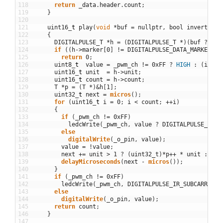
118
return
_data
.
header
.
count
;
119
}
120
121
uint16
_
t
play
(
void
*
buf
=
nullptr
,
bool
invert
=
f
122
{
123
DIGITALPULSE_T
*
h
=
(
DIGITALPULSE_T
*
)
(
buf
?
buf
124
if
(
(
h
->
marker
[
0
]
!=
DIGITALPULSE_DATA_MARKER
[
0
]
125
return
0
;
126
uint8
_
t
value
=
_pwm_ch
!=
0xFF
?
HIGH
:
(
inver
127
uint16
_
t
unit
=
h
->
unit
;
128
uint16
_
t
count
=
h
->
count
;
129
T
*
p
=
(
T
*
)
&
h
[
1
]
;
130
uint32
_
t
next
=
micros
(
)
;
131
for
(
uint16
_
t
i
=
0
;
i
<
count
;
++
i
)
132
{
133
if
(
_pwm_ch
!=
0xFF
)
134
ledcWrite
(
_pwm_ch
,
value
?
DIGITALPULSE_IR_S
135
else
136
digitalWrite
(
_o_pin
,
value
)
;
137
value
=
!
value
;
138
next
+=
unit
>
1
?
(
uint32_t
)
*
p
++
*
unit
:
*
p
+
139
delayMicroseconds
(
next
-
micros
(
)
)
;
140
}
141
if
(
_pwm_ch
!=
0xFF
)
142
ledcWrite
(
_pwm_ch
,
DIGITALPULSE_IR_SUBCARRIER_
143
else
144
digitalWrite
(
_o_pin
,
value
)
;
145
return
count
;
146
}
147