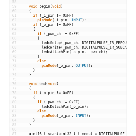
58
59
void
begin
(
void
)
60
{
61
if
(
_i_pin
!=
0xFF
)
62
pinMode
(
_i_pin
,
INPUT
)
;
63
if
(
_o_pin
!=
0xFF
)
64
{
65
if
(
_pwm_ch
!=
0xFF
)
66
{
67
ledcSetup
(
_pwm_ch
,
DIGITALPULSE_IR_FREQUENCY
68
ledcWrite
(
_pwm_ch
,
DIGITALPULSE_IR_SUBCARRIE
69
ledcAttachPin
(
_o_pin
,
_pwm_ch
)
;
70
}
71
else
72
pinMode
(
_o_pin
,
OUTPUT
)
;
73
}
74
}
75
76
void
end
(
void
)
77
{
78
if
(
_o_pin
!=
0xFF
)
79
{
80
if
(
_pwm_ch
!=
0xFF
)
81
ledcDetachPin
(
_o_pin
)
;
82
else
83
pinMode
(
_o_pin
,
INPUT
)
;
84
}
85
}
86
87
uint16
_
t
scan
(
uint32
_
t
timeout
=
DIGITALPULSE_STAR