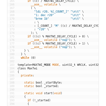
165
if
(
(
c
)
/
MAXTWI_DELAY_CYCLE
)
\
166
__asm__
volatile
\
167
(
\
168
"ldi r20, %[_COUNT_]"
"\n\t"
\
169
"1: dec r20"
"\n\t"
\
170
"brne 1b"
"\n\t"
\
171
:
\
172
:
[
_COUNT_
]
"M"
(
(
c
)
/
MAXTWI_DELAY_CYCLE
)
173
:
"r20"
\
174
)
;
\
175
if
(
(
(
c
)
%
MAXTWI_DELAY_CYCLE
)
>
0
)
\
176
__asm__
volatile
(
"nop"
)
;
\
177
if
(
(
(
c
)
%
MAXTWI_DELAY_CYCLE
)
>
1
)
\
178
__asm__
volatile
(
"nop"
)
;
\
179
}
\
180
}
\
181
while
(
0
)
182
183
template
<
MAXTWI
_
MODE
MODE
,
uint32
_
t
WRCLK
,
uint32
_
t
R
184
class
MaxTwi
185
{
186
private
:
187
188
static
bool
_startByte
;
189
static
bool
_started
;
190
191
static
void
start
(
void
)
192
{
193
if
(
!
_started
)
194
{