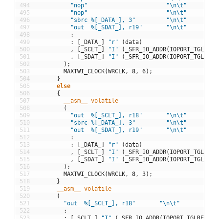
494
"nop"
"\n\t"
495
"nop"
"\n\t"
496
"sbrc %[_DATA_], 3"
"\n\t"
497
"out  %[_SDAT_], r19"
"\n\t"
498
:
499
:
[
_DATA_
]
"r"
(
data
)
500
,
[
_SCLT_
]
"I"
(
_SFR_IO_ADDR
(
IOPORT_TGLREG
(
501
,
[
_SDAT_
]
"I"
(
_SFR_IO_ADDR
(
IOPORT_TGLREG
(
502
)
;
503
MAXTWI_CLOCK
(
WRCLK
,
8
,
6
)
;
504
}
505
else
506
{
507
__asm__
volatile
508
(
509
"out  %[_SCLT_], r18"
"\n\t"
510
"sbrc %[_DATA_], 3"
"\n\t"
511
"out  %[_SDAT_], r19"
"\n\t"
512
:
513
:
[
_DATA_
]
"r"
(
data
)
514
,
[
_SCLT_
]
"I"
(
_SFR_IO_ADDR
(
IOPORT_TGLREG
(
515
,
[
_SDAT_
]
"I"
(
_SFR_IO_ADDR
(
IOPORT_TGLREG
(
516
)
;
517
MAXTWI_CLOCK
(
WRCLK
,
8
,
3
)
;
518
}
519
__asm__
volatile
520
(
521
"out  %[_SCLT_], r18"
"\n\t"
522
:
523
:
[
_SCLT_
]
"I"
(
_SFR_IO_ADDR
(
IOPORT_TGLREG
(
SC