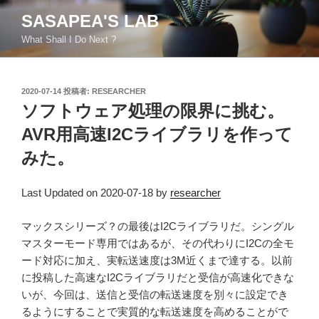
コ
SASAPEA'S LAB
ン
What Shall I Do Next ?
テ
ン
ツ
投
2020-07-14
投稿者:
RESEARCHER
へ
稿
ソフトウェア処理の限界に挑む。
ス
日:
キ
AVR用高速I2Cライブラリを作って
ッ
みた。
プ
Last Updated on 2020-07-18 by
researcher
マックスシリーズ？の最後はI2Cライブラリだ。シングル
マスターモード専用ではあるが、その代わりにI2Cの全モ
ード対応に加え、実転送速度は3M近くまで達する。以前
に投稿した高速なI2Cライブラリだと受信が高速化できな
いが、今回は、送信と受信の転送速度を別々に設定でき
るようにすることで実質的な転送速度を高めることがで