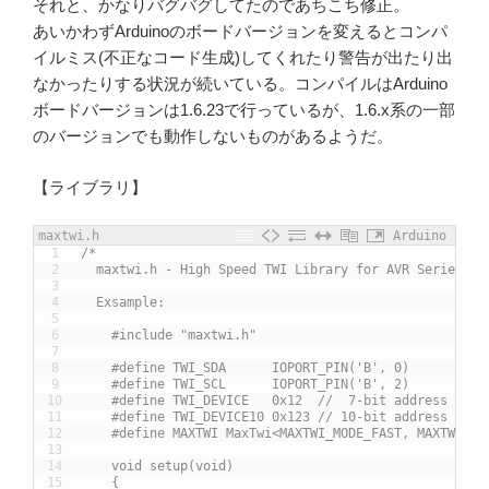
それと、かなりバグバグしてたのであちこち修正。
あいかわずArduinoのボードバージョンを変えるとコンパ
イルミス(不正なコード生成)してくれたり警告が出たり出
なかったりする状況が続いている。コンパイルはArduino
ボードバージョンは1.6.23で行っているが、1.6.x系の一部
のバージョンでも動作しないものがあるようだ。
【ライブラリ】
maxtwi.h
Arduino
1
/*
2
  maxtwi.h - High Speed TWI Library for AVR Series
3
4
  Exsample:
5
6
    #include "maxtwi.h"
7
8
    #define TWI_SDA      IOPORT_PIN('B', 0)
9
    #define TWI_SCL      IOPORT_PIN('B', 2)
10
    #define TWI_DEVICE   0x12  //  7-bit address
11
    #define TWI_DEVICE10 0x123 // 10-bit address
12
    #define MAXTWI MaxTwi<MAXTWI_MODE_FAST, MAXTWI_MO
13
14
    void setup(void)
15
    {