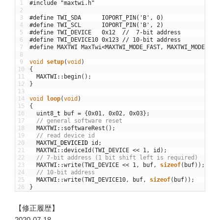
1
#include "maxtwi.h"
2
3
#define TWI_SDA      IOPORT_PIN('B', 0)
4
#define TWI_SCL      IOPORT_PIN('B', 2)
5
#define TWI_DEVICE   0x12  //  7-bit address
6
#define TWI_DEVICE10 0x123 // 10-bit address
7
#define MAXTWI MaxTwi<MAXTWI_MODE_FAST, MAXTWI_MODE_FAS
8
9
void
setup
(
void
)
10
{
11
MAXTWI
::
begin
(
)
;
12
}
13
14
void
loop
(
void
)
15
{
16
uint8
_
t
buf
=
{
0x01
,
0x02
,
0x03
}
;
17
// general software reset
18
MAXTWI
::
softwareRest
(
)
;
19
// read device id
20
MAXTWI
_
DEVICEID
id
;
21
MAXTWI
::
deviceId
(
TWI_DEVICE
<<
1
,
id
)
;
22
// 7-bit address (1 bit shift left is required)
23
MAXTWI
::
write
(
TWI_DEVICE
<<
1
,
buf
,
sizeof
(
buf
)
)
;
24
// 10-bit address
25
MAXTWI
::
write
(
TWI_DEVICE10
,
buf
,
sizeof
(
buf
)
)
;
26
}
【修正履歴】
2020-07-18