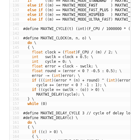
135
if
(
(
m
)
==
MAXTWI_MODE
_
STANDARD
)
MAXTWI_DELA
136
else
if
(
(
m
)
==
MAXTWI_MODE
_
FAST
)
MAXTWI_DELA
137
else
if
(
(
m
)
==
MAXTWI_MODE_FAST
_
PLUS
)
MAXTWI_DELA
138
else
if
(
(
m
)
==
MAXTWI_MODE
_
HISPEED
)
MAXTWI_DELA
139
else
if
(
(
m
)
==
MAXTWI_MODE_ULTRA_FAST
)
MAXTWI_DELA
140
141
#define MAXTWI_CYCLE(t) (int)(F_CPU / 1000000 * (t) +
142
143
#define MAXTWI_CLOCK(m, n, o) \
144
do
\
145
{
\
146
float
clock
=
(
float
)
F_CPU
/
(
m
)
/
2
;
\
147
int
swclk
=
clock
+
0.5
;
\
148
int
cycle
=
0
;
\
149
float
error
=
clock
-
swclk
;
\
150
float
round
=
(
error
<
0
?
-
0.5
:
0.5
)
;
\
151
error
-=
(
int
)
error
;
\
152
if
(
(
(
int
)
(
error
*
(
n
)
+
round
)
^
(
int
)
(
error
*
(
153
cycle
+=
(
error
<
0
?
-
1
:
1
)
;
\
154
if
(
(
cycle
+=
swclk
-
(
o
)
)
>
0
)
\
155
MAXTWI_DELAY
(
cycle
)
;
\
156
}
\
157
while
(
0
)
158
159
#define MAXTWI_DELAY_CYCLE 3 // cycle of delay loop
160
#define MAXTWI_DELAY(c) \
161
do
\
162
{
\
163
if
(
(
c
)
>
0
)
\
164
{
\