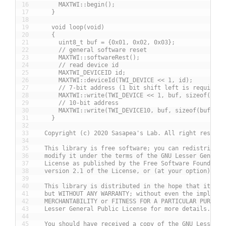
16
      MAXTWI::begin();
17
    }
18
19
    void loop(void)
20
    {
21
      uint8_t buf = {0x01, 0x02, 0x03};
22
      // general software reset
23
      MAXTWI::softwareRest();
24
      // read device id
25
      MAXTWI_DEVICEID id;
26
      MAXTWI::deviceId(TWI_DEVICE << 1, id);
27
      // 7-bit address (1 bit shift left is required)
28
      MAXTWI::write(TWI_DEVICE << 1, buf, sizeof(buf)
29
      // 10-bit address
30
      MAXTWI::write(TWI_DEVICE10, buf, sizeof(buf));
31
    }
32
33
  Copyright (c) 2020 Sasapea's Lab. All right reserve
34
35
  This library is free software; you can redistribute
36
  modify it under the terms of the GNU Lesser General
37
  License as published by the Free Software Foundatio
38
  version 2.1 of the License, or (at your option) any
39
40
  This library is distributed in the hope that it wil
41
  but WITHOUT ANY WARRANTY; without even the implied 
42
  MERCHANTABILITY or FITNESS FOR A PARTICULAR PURPOSE
43
  Lesser General Public License for more details.
44
45
  You should have received a copy of the GNU Lesser G