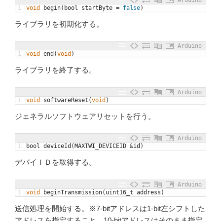
1
void
begin
(
bool
startByte
=
false
)
ライブラリを初期化する。
Arduino
1
void
end
(
void
)
ライブラリを終了する。
Arduino
1
void
softwareReset
(
void
)
ジェネラルソフトウェアリセットを行う。
Arduino
1
bool
deviceId
(
MAXTWI_DEVICEID
&
id
)
デバイＩＤを取得する。
Arduino
1
void
beginTransmission
(
uint16
_
t
address
)
送信処理を開始する。※7-bitアドレスは1-bit左シフトした
アドレスを指定すること。10-bitアドレスはそのまま指定