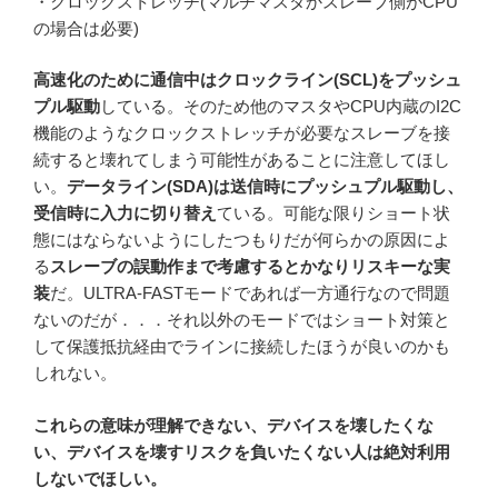
・クロックストレッチ(マルチマスタかスレーブ側がCPU
の場合は必要)
高速化のために通信中はクロックライン(SCL)をプッシュ
プル駆動
している。そのため他のマスタやCPU内蔵のI2C
機能のようなクロックストレッチが必要なスレーブを接
続すると壊れてしまう可能性があることに注意してほし
い。
データライン(SDA)は送信時にプッシュプル駆動し、
受信時に入力に切り替え
ている。可能な限りショート状
態にはならないようにしたつもりだが何らかの原因によ
る
スレーブの誤動作まで考慮するとかなりリスキーな実
装
だ。ULTRA-FASTモードであれば一方通行なので問題
ないのだが．．．それ以外のモードではショート対策と
して保護抵抗経由でラインに接続したほうが良いのかも
しれない。
これらの意味が理解できない、デバイスを壊したくな
い、デバイスを壊すリスクを負いたくない人は絶対利用
しないでほしい。