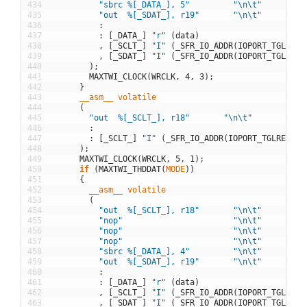
434
"sbrc %[_DATA_], 5"
"\n\t"
435
"out  %[_SDAT_], r19"
"\n\t"
436
:
437
:
[
_DATA_
]
"r"
(
data
)
438
,
[
_SCLT_
]
"I"
(
_SFR_IO_ADDR
(
IOPORT_TGLREG
(
439
,
[
_SDAT_
]
"I"
(
_SFR_IO_ADDR
(
IOPORT_TGLREG
(
440
)
;
441
MAXTWI_CLOCK
(
WRCLK
,
4
,
3
)
;
442
}
443
__asm__
volatile
444
(
445
"out  %[_SCLT_], r18"
"\n\t"
446
:
447
:
[
_SCLT_
]
"I"
(
_SFR_IO_ADDR
(
IOPORT_TGLREG
(
SC
448
)
;
449
MAXTWI_CLOCK
(
WRCLK
,
5
,
1
)
;
450
if
(
MAXTWI_THDDAT
(
MODE
)
)
451
{
452
__asm__
volatile
453
(
454
"out  %[_SCLT_], r18"
"\n\t"
455
"nop"
"\n\t"
456
"nop"
"\n\t"
457
"nop"
"\n\t"
458
"sbrc %[_DATA_], 4"
"\n\t"
459
"out  %[_SDAT_], r19"
"\n\t"
460
:
461
:
[
_DATA_
]
"r"
(
data
)
462
,
[
_SCLT_
]
"I"
(
_SFR_IO_ADDR
(
IOPORT_TGLREG
(
463
,
[
_SDAT_
]
"I"
(
_SFR_IO_ADDR
(
IOPORT_TGLREG
(