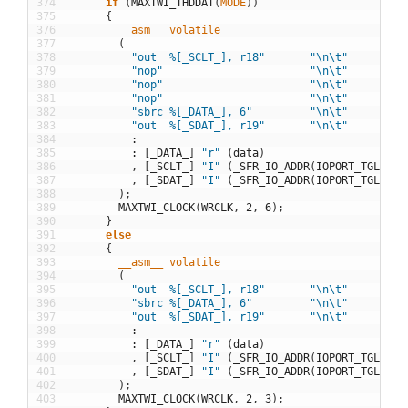
374
if
(
MAXTWI_THDDAT
(
MODE
)
)
375
{
376
__asm__
volatile
377
(
378
"out  %[_SCLT_], r18"
"\n\t"
379
"nop"
"\n\t"
380
"nop"
"\n\t"
381
"nop"
"\n\t"
382
"sbrc %[_DATA_], 6"
"\n\t"
383
"out  %[_SDAT_], r19"
"\n\t"
384
:
385
:
[
_DATA_
]
"r"
(
data
)
386
,
[
_SCLT_
]
"I"
(
_SFR_IO_ADDR
(
IOPORT_TGLREG
(
387
,
[
_SDAT_
]
"I"
(
_SFR_IO_ADDR
(
IOPORT_TGLREG
(
388
)
;
389
MAXTWI_CLOCK
(
WRCLK
,
2
,
6
)
;
390
}
391
else
392
{
393
__asm__
volatile
394
(
395
"out  %[_SCLT_], r18"
"\n\t"
396
"sbrc %[_DATA_], 6"
"\n\t"
397
"out  %[_SDAT_], r19"
"\n\t"
398
:
399
:
[
_DATA_
]
"r"
(
data
)
400
,
[
_SCLT_
]
"I"
(
_SFR_IO_ADDR
(
IOPORT_TGLREG
(
401
,
[
_SDAT_
]
"I"
(
_SFR_IO_ADDR
(
IOPORT_TGLREG
(
402
)
;
403
MAXTWI_CLOCK
(
WRCLK
,
2
,
3
)
;