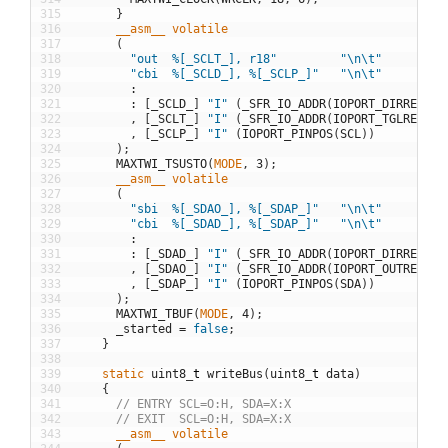
315
}
316
__asm__
volatile
317
(
318
"out  %[_SCLT_], r18"
"\n\t"
319
"cbi  %[_SCLD_], %[_SCLP_]"
"\n\t"
320
:
321
:
[
_SCLD_
]
"I"
(
_SFR_IO_ADDR
(
IOPORT_DIRREG
(
SC
322
,
[
_SCLT_
]
"I"
(
_SFR_IO_ADDR
(
IOPORT_TGLREG
(
SC
323
,
[
_SCLP_
]
"I"
(
IOPORT_PINPOS
(
SCL
)
)
324
)
;
325
MAXTWI_TSUSTO
(
MODE
,
3
)
;
326
__asm__
volatile
327
(
328
"sbi  %[_SDAO_], %[_SDAP_]"
"\n\t"
329
"cbi  %[_SDAD_], %[_SDAP_]"
"\n\t"
330
:
331
:
[
_SDAD_
]
"I"
(
_SFR_IO_ADDR
(
IOPORT_DIRREG
(
SD
332
,
[
_SDAO_
]
"I"
(
_SFR_IO_ADDR
(
IOPORT_OUTREG
(
SD
333
,
[
_SDAP_
]
"I"
(
IOPORT_PINPOS
(
SDA
)
)
334
)
;
335
MAXTWI_TBUF
(
MODE
,
4
)
;
336
_started
=
false
;
337
}
338
339
static
uint8
_
t
writeBus
(
uint8
_
t
data
)
340
{
341
// ENTRY SCL=O:H, SDA=X:X
342
// EXIT  SCL=O:H, SDA=X:X
343
__asm__
volatile