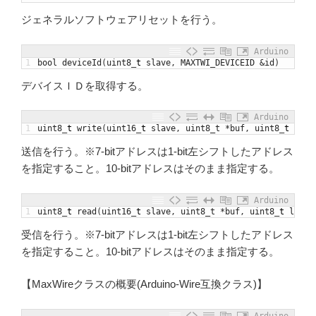
ジェネラルソフトウェアリセットを行う。
Arduino
1
bool
deviceId
(
uint8
_
t
slave
,
MAXTWI_DEVICEID
&
id
)
デバイスＩＤを取得する。
Arduino
1
uint8
_
t
write
(
uint16
_
t
slave
,
uint8_t
*
buf
,
uint8
_
t
len
,
送信を行う。※7-bitアドレスは1-bit左シフトしたアドレス
を指定すること。10-bitアドレスはそのまま指定する。
Arduino
1
uint8
_
t
read
(
uint16
_
t
slave
,
uint8_t
*
buf
,
uint8
_
t
len
,
受信を行う。※7-bitアドレスは1-bit左シフトしたアドレス
を指定すること。10-bitアドレスはそのまま指定する。
【MaxWireクラスの概要(Arduino-Wire互換クラス)】
Arduino