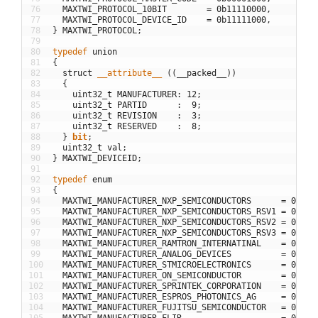
76
MAXTWI_PROTOCOL_10BIT
=
0b11110000
,
77
MAXTWI_PROTOCOL_DEVICE_ID
=
0b11111000
,
78
}
MAXTWI_PROTOCOL
;
79
80
typedef
union
81
{
82
struct
__attribute__
(
(
__packed__
)
)
83
{
84
uint32
_
t
MANUFACTURER
:
12
;
85
uint32
_
t
PARTID
:
9
;
86
uint32
_
t
REVISION
:
3
;
87
uint32
_
t
RESERVED
:
8
;
88
}
bit
;
89
uint32
_
t
val
;
90
}
MAXTWI_DEVICEID
;
91
92
typedef
enum
93
{
94
MAXTWI_MANUFACTURER_NXP_SEMICONDUCTORS
=
0b000
95
MAXTWI_MANUFACTURER_NXP_SEMICONDUCTORS_RSV1
=
0b000
96
MAXTWI_MANUFACTURER_NXP_SEMICONDUCTORS_RSV2
=
0b000
97
MAXTWI_MANUFACTURER_NXP_SEMICONDUCTORS_RSV3
=
0b000
98
MAXTWI_MANUFACTURER_RAMTRON_INTERNATINAL
=
0b000
99
MAXTWI_MANUFACTURER_ANALOG_DEVICES
=
0b000
100
MAXTWI_MANUFACTURER_STMICROELECTRONICS
=
0b000
101
MAXTWI_MANUFACTURER_ON_SEMICONDUCTOR
=
0b000
102
MAXTWI_MANUFACTURER_SPRINTEK_CORPORATION
=
0b000
103
MAXTWI_MANUFACTURER_ESPROS_PHOTONICS_AG
=
0b000
104
MAXTWI_MANUFACTURER_FUJITSU_SEMICONDUCTOR
=
0b000