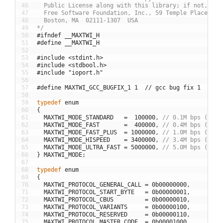
46
  Public License along with this library; if not, wri
47
  Free Software Foundation, Inc., 59 Temple Place, Su
48
  Boston, MA  02111-1307  USA
49
*/
50
#ifndef __MAXTWI_H
51
#define __MAXTWI_H
52
53
#include <stdint.h>
54
#include <stdbool.h>
55
#include "ioport.h"
56
57
#define MAXTWI_GCC_BUGFIX_1 1  // gcc bug fix 1
58
59
typedef
enum
60
{
61
MAXTWI_MODE_STANDARD
=
100000
,
// 0.1M bps (pull
62
MAXTWI_MODE_FAST
=
400000
,
// 0.4M bps (pull
63
MAXTWI_MODE_FAST_PLUS
=
1000000
,
// 1.0M bps (pull
64
MAXTWI_MODE_HISPEED
=
3400000
,
// 3.4M bps (pull
65
MAXTWI_MODE_ULTRA_FAST
=
5000000
,
// 5.0M bps (push
66
}
MAXTWI_MODE
;
67
68
typedef
enum
69
{
70
MAXTWI_PROTOCOL_GENERAL_CALL
=
0b00000000
,
71
MAXTWI_PROTOCOL_START_BYTE
=
0b00000001
,
72
MAXTWI_PROTOCOL_CBUS
=
0b00000010
,
73
MAXTWI_PROTOCOL_VARIANTS
=
0b00000100
,
74
MAXTWI_PROTOCOL_RESERVED
=
0b00000110
,
75
MAXTWI_PROTOCOL_MASTER_CODE
=
0b00001000
,