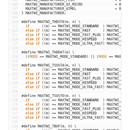
105
MAXTWI_MANUFACTURER_FLIR
=
0b000
106
MAXTWI_MANUFACTURER_O2_MICRO
=
0b000
107
MAXTWI_MANUFACTURER_ATMEL
=
0b000
108
}
MAXTWI_MANUFACTURER
;
109
110
#define MAXTWI_THDSTA(m, n) \
111
if
(
(
m
)
==
MAXTWI_MODE
_
STANDARD
)
MAXTWI_DELA
112
else
if
(
(
m
)
==
MAXTWI_MODE
_
FAST
)
MAXTWI_DELA
113
else
if
(
(
m
)
==
MAXTWI_MODE_FAST
_
PLUS
)
MAXTWI_DELA
114
else
if
(
(
m
)
==
MAXTWI_MODE
_
HISPEED
)
MAXTWI_DELA
115
else
if
(
(
m
)
==
MAXTWI_MODE_ULTRA_FAST
)
MAXTWI_DELA
116
117
#define MAXTWI_THDDAT(m) \
118
(
(
MODE
==
MAXTWI_MODE_STANDARD
)
||
(
MODE
==
MAXTWI_
119
120
#define MAXTWI_TSUSTA(m, n) \
121
if
(
(
m
)
==
MAXTWI_MODE
_
STANDARD
)
MAXTWI_DELA
122
else
if
(
(
m
)
==
MAXTWI_MODE
_
FAST
)
MAXTWI_DELA
123
else
if
(
(
m
)
==
MAXTWI_MODE_FAST
_
PLUS
)
MAXTWI_DELA
124
else
if
(
(
m
)
==
MAXTWI_MODE
_
HISPEED
)
MAXTWI_DELA
125
else
if
(
(
m
)
==
MAXTWI_MODE_ULTRA_FAST
)
MAXTWI_DELA
126
127
#define MAXTWI_TSUSTO(m, n) \
128
if
(
(
m
)
==
MAXTWI_MODE
_
STANDARD
)
MAXTWI_DELA
129
else
if
(
(
m
)
==
MAXTWI_MODE
_
FAST
)
MAXTWI_DELA
130
else
if
(
(
m
)
==
MAXTWI_MODE_FAST
_
PLUS
)
MAXTWI_DELA
131
else
if
(
(
m
)
==
MAXTWI_MODE
_
HISPEED
)
MAXTWI_DELA
132
else
if
(
(
m
)
==
MAXTWI_MODE_ULTRA_FAST
)
MAXTWI_DELA
133
134
#define MAXTWI_TBUF(m, n) \