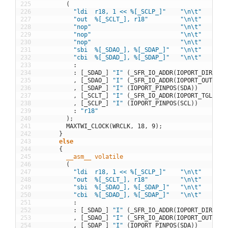
225
(
226
"ldi  r18, 1 << %[_SCLP_]"
"\n\t"
227
"out  %[_SCLT_], r18"
"\n\t"
228
"nop"
"\n\t"
229
"nop"
"\n\t"
230
"nop"
"\n\t"
231
"sbi  %[_SDAO_], %[_SDAP_]"
"\n\t"
232
"cbi  %[_SDAD_], %[_SDAP_]"
"\n\t"
233
:
234
:
[
_SDAD_
]
"I"
(
_SFR_IO_ADDR
(
IOPORT_DIRREG
(
235
,
[
_SDAO_
]
"I"
(
_SFR_IO_ADDR
(
IOPORT_OUTREG
(
236
,
[
_SDAP_
]
"I"
(
IOPORT_PINPOS
(
SDA
)
)
237
,
[
_SCLT_
]
"I"
(
_SFR_IO_ADDR
(
IOPORT_TGLREG
(
238
,
[
_SCLP_
]
"I"
(
IOPORT_PINPOS
(
SCL
)
)
239
:
"r18"
240
)
;
241
MAXTWI_CLOCK
(
WRCLK
,
18
,
9
)
;
242
}
243
else
244
{
245
__asm__
volatile
246
(
247
"ldi  r18, 1 << %[_SCLP_]"
"\n\t"
248
"out  %[_SCLT_], r18"
"\n\t"
249
"sbi  %[_SDAO_], %[_SDAP_]"
"\n\t"
250
"cbi  %[_SDAD_], %[_SDAP_]"
"\n\t"
251
:
252
:
[
_SDAD_
]
"I"
(
_SFR_IO_ADDR
(
IOPORT_DIRREG
(
253
,
[
_SDAO_
]
"I"
(
_SFR_IO_ADDR
(
IOPORT_OUTREG
(
254
,
[
_SDAP_
]
"I"
(
IOPORT_PINPOS
(
SDA
)
)