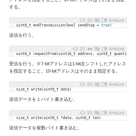
する。
Arduino
1
uint8
_
t
endTransmission
(
bool
sendStop
=
true
)
送信を行う。
Arduino
1
uint8
_
t
requestFrom
(
uint16
_
t
address
,
uint8
_
t
quantity
,
受信を行う。※7-bitアドレスは1-bit左シフトしたアドレス
を指定すること。10-bitアドレスはそのまま指定する。
Arduino
1
size
_
t
write
(
uint8
_
t
data
)
送信データを１バイト書き込む。
Arduino
1
size
_
t
write
(
uint8_t
*
data
,
uint8
_
t
len
)
送信データを複数バイト書き込む。