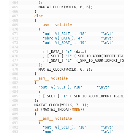
464
)
;
465
MAXTWI_CLOCK
(
WRCLK
,
6
,
6
)
;
466
}
467
else
468
{
469
__asm__
volatile
470
(
471
"out  %[_SCLT_], r18"
"\n\t"
472
"sbrc %[_DATA_], 4"
"\n\t"
473
"out  %[_SDAT_], r19"
"\n\t"
474
:
475
:
[
_DATA_
]
"r"
(
data
)
476
,
[
_SCLT_
]
"I"
(
_SFR_IO_ADDR
(
IOPORT_TGLREG
(
477
,
[
_SDAT_
]
"I"
(
_SFR_IO_ADDR
(
IOPORT_TGLREG
478
)
;
479
MAXTWI_CLOCK
(
WRCLK
,
6
,
3
)
;
480
}
481
__asm__
volatile
482
(
483
"out  %[_SCLT_], r18"
"\n\t"
484
:
485
:
[
_SCLT_
]
"I"
(
_SFR_IO_ADDR
(
IOPORT_TGLREG
(
SC
486
)
;
487
MAXTWI_CLOCK
(
WRCLK
,
7
,
1
)
;
488
if
(
MAXTWI_THDDAT
(
MODE
)
)
489
{
490
__asm__
volatile
491
(
492
"out  %[_SCLT_], r18"
"\n\t"
493
"nop"
"\n\t"