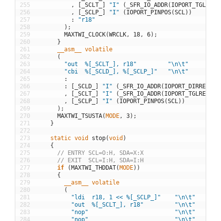
255
,
[
_SCLT_
]
"I"
(
_SFR_IO_ADDR
(
IOPORT_TGLREG
(
256
,
[
_SCLP_
]
"I"
(
IOPORT_PINPOS
(
SCL
)
)
257
:
"r18"
258
)
;
259
MAXTWI_CLOCK
(
WRCLK
,
18
,
6
)
;
260
}
261
__asm__
volatile
262
(
263
"out  %[_SCLT_], r18"
"\n\t"
264
"cbi  %[_SCLD_], %[_SCLP_]"
"\n\t"
265
:
266
:
[
_SCLD_
]
"I"
(
_SFR_IO_ADDR
(
IOPORT_DIRREG
(
SC
267
,
[
_SCLT_
]
"I"
(
_SFR_IO_ADDR
(
IOPORT_TGLREG
(
SC
268
,
[
_SCLP_
]
"I"
(
IOPORT_PINPOS
(
SCL
)
)
269
)
;
270
MAXTWI_TSUSTA
(
MODE
,
3
)
;
271
}
272
273
static
void
stop
(
void
)
274
{
275
// ENTRY SCL=O:H, SDA=X:X
276
// EXIT  SCL=I:H, SDA=I:H
277
if
(
MAXTWI_THDDAT
(
MODE
)
)
278
{
279
__asm__
volatile
280
(
281
"ldi  r18, 1 << %[_SCLP_]"
"\n\t"
282
"out  %[_SCLT_], r18"
"\n\t"
283
"nop"
"\n\t"
284
"nop"
"\n\t"