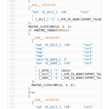
404
}
405
__asm__
volatile
406
(
407
"out  %[_SCLT_], r18"
"\n\t"
408
:
409
:
[
_SCLT_
]
"I"
(
_SFR_IO_ADDR
(
IOPORT_TGLREG
(
SC
410
)
;
411
MAXTWI_CLOCK
(
WRCLK
,
3
,
1
)
;
412
if
(
MAXTWI_THDDAT
(
MODE
)
)
413
{
414
__asm__
volatile
415
(
416
"out  %[_SCLT_], r18"
"\n\t"
417
"nop"
"\n\t"
418
"nop"
"\n\t"
419
"nop"
"\n\t"
420
"sbrc %[_DATA_], 5"
"\n\t"
421
"out  %[_SDAT_], r19"
"\n\t"
422
:
423
:
[
_DATA_
]
"r"
(
data
)
424
,
[
_SCLT_
]
"I"
(
_SFR_IO_ADDR
(
IOPORT_TGLREG
(
425
,
[
_SDAT_
]
"I"
(
_SFR_IO_ADDR
(
IOPORT_TGLREG
(
426
)
;
427
MAXTWI_CLOCK
(
WRCLK
,
4
,
6
)
;
428
}
429
else
430
{
431
__asm__
volatile
432
(
433
"out  %[_SCLT_], r18"
"\n\t"