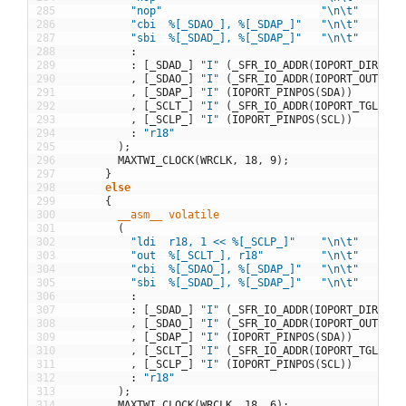
285
"nop"
"\n\t"
286
"cbi  %[_SDAO_], %[_SDAP_]"
"\n\t"
287
"sbi  %[_SDAD_], %[_SDAP_]"
"\n\t"
288
:
289
:
[
_SDAD_
]
"I"
(
_SFR_IO_ADDR
(
IOPORT_DIRREG
(
290
,
[
_SDAO_
]
"I"
(
_SFR_IO_ADDR
(
IOPORT_OUTREG
(
291
,
[
_SDAP_
]
"I"
(
IOPORT_PINPOS
(
SDA
)
)
292
,
[
_SCLT_
]
"I"
(
_SFR_IO_ADDR
(
IOPORT_TGLREG
(
293
,
[
_SCLP_
]
"I"
(
IOPORT_PINPOS
(
SCL
)
)
294
:
"r18"
295
)
;
296
MAXTWI_CLOCK
(
WRCLK
,
18
,
9
)
;
297
}
298
else
299
{
300
__asm__
volatile
301
(
302
"ldi  r18, 1 << %[_SCLP_]"
"\n\t"
303
"out  %[_SCLT_], r18"
"\n\t"
304
"cbi  %[_SDAO_], %[_SDAP_]"
"\n\t"
305
"sbi  %[_SDAD_], %[_SDAP_]"
"\n\t"
306
:
307
:
[
_SDAD_
]
"I"
(
_SFR_IO_ADDR
(
IOPORT_DIRREG
(
308
,
[
_SDAO_
]
"I"
(
_SFR_IO_ADDR
(
IOPORT_OUTREG
(
309
,
[
_SDAP_
]
"I"
(
IOPORT_PINPOS
(
SDA
)
)
310
,
[
_SCLT_
]
"I"
(
_SFR_IO_ADDR
(
IOPORT_TGLREG
(
311
,
[
_SCLP_
]
"I"
(
IOPORT_PINPOS
(
SCL
)
)
312
:
"r18"
313
)
;
314
MAXTWI_CLOCK
(
WRCLK
,
18
,
6
)
;