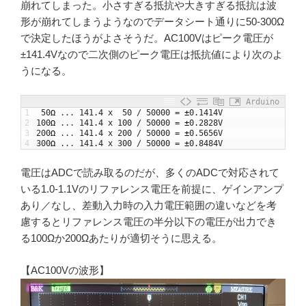
崩れてしまった。小さすぎる抵抗や大きすぎる抵抗は波
形が崩れてしまうようなのでデータシート通りに50-300Ω
で決定したほうがよさそうだ。AC100Vはピーク電圧が
±141.4Vなので二次側のピーク電圧は抵抗値により次のよ
うになる。
Arduino
1
50
Ω
.
.
.
141.4
x
50
/
50000
=
±
0.1414V
2
100
Ω
.
.
.
141.4
x
100
/
50000
=
±
0.2828V
3
200
Ω
.
.
.
141.4
x
200
/
50000
=
±
0.5656V
4
300
Ω
.
.
.
141.4
x
300
/
50000
=
±
0.8484V
電圧はADCで読み取るのだが、多くのADCで対応されて
いる1.0-1.1Vのリファレンス電圧を前提に、ゲインアンプ
あり／なし、差動入力時の入力電圧範囲の違いなどを考
慮するとリファレンス電圧の半分以下の電圧が出力でき
る100Ωか200Ωあたりが適切そうに思える。
【AC100Vの波形】