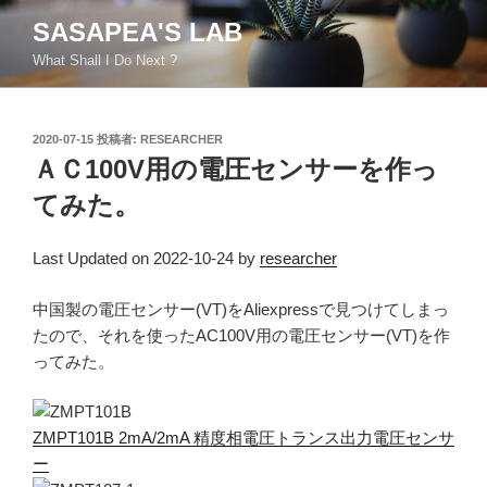
コ
SASAPEA'S LAB
ン
What Shall I Do Next ?
テ
ン
ツ
投
2020-07-15
投稿者:
RESEARCHER
へ
稿
ＡＣ100V用の電圧センサーを作っ
ス
日:
キ
てみた。
ッ
プ
Last Updated on 2022-10-24 by
researcher
中国製の電圧センサー(VT)をAliexpressで見つけてしまっ
たので、それを使ったAC100V用の電圧センサー(VT)を作
ってみた。
ZMPT101B 2mA/2mA 精度相電圧トランス出力電圧センサ
ー