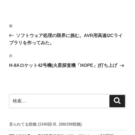
投
前
前
稿
の
ソフトウェア処理の限界に挑む。AVR用高速I2Cライ
ナ
投
ブラリを作ってみた。
ビ
稿
ゲ
次
次
の
ー
H-IIAロケット42号機(火星探査機「HOPE」)打ち上げ
投
シ
稿
ョ
ン
検
検
索
索:
見られてる投稿 (3340回/月, 288/298投稿)