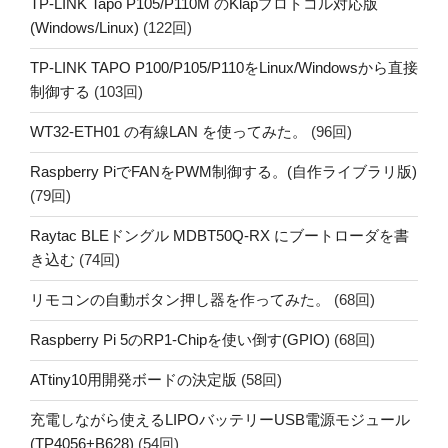
TP-LINK Tapo P105/P110M のKlapプロトコル対応版
(Windows/Linux)
(122回)
TP-LINK TAPO P100/P105/P110をLinux/Windowsから直接
制御する
(103回)
WT32-ETH01 の有線LAN を使ってみた。
(96回)
Raspberry PiでFANをPWM制御する。(自作ライブラリ版)
(79回)
Raytac BLEドングル MDBT50Q-RX にブートローダを書
き込む
(74回)
リモコンの自動ボタン押し器を作ってみた。
(68回)
Raspberry Pi 5のRP1-Chipを使い倒す(GPIO)
(68回)
ATtiny10用開発ボードの決定版
(58回)
充電しながら使えるLIPOバッテリーUSB電源モジュール
(TP4056+B628)
(54回)