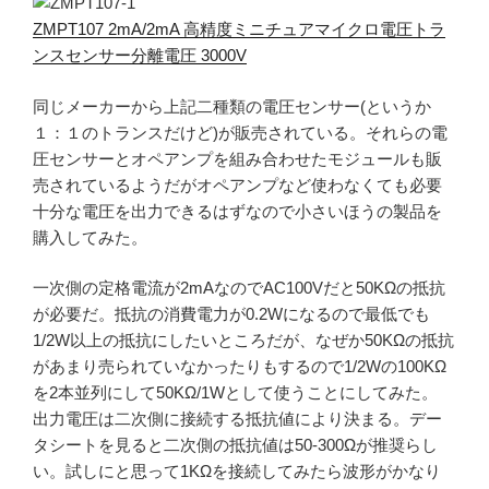
ZMPT107 2mA/2mA 高精度ミニチュアマイクロ電圧トラ
ンスセンサー分離電圧 3000V
同じメーカーから上記二種類の電圧センサー(というか
１：１のトランスだけど)が販売されている。それらの電
圧センサーとオペアンプを組み合わせたモジュールも販
売されているようだがオペアンプなど使わなくても必要
十分な電圧を出力できるはずなので小さいほうの製品を
購入してみた。
一次側の定格電流が2mAなのでAC100Vだと50KΩの抵抗
が必要だ。抵抗の消費電力が0.2Wになるので最低でも
1/2W以上の抵抗にしたいところだが、なぜか50KΩの抵抗
があまり売られていなかったりもするので1/2Wの100KΩ
を2本並列にして50KΩ/1Wとして使うことにしてみた。
出力電圧は二次側に接続する抵抗値により決まる。デー
タシートを見ると二次側の抵抗値は50-300Ωが推奨らし
い。試しにと思って1KΩを接続してみたら波形がかなり