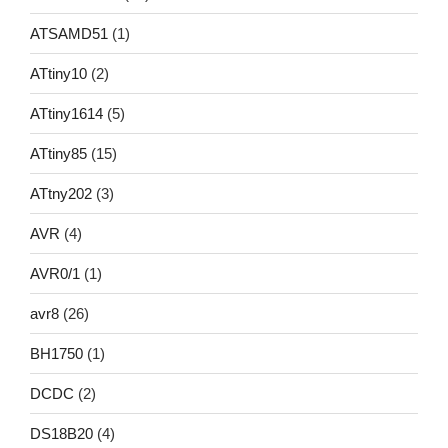
ATSAMD51
(1)
ATtiny10
(2)
ATtiny1614
(5)
ATtiny85
(15)
ATtny202
(3)
AVR
(4)
AVR0/1
(1)
avr8
(26)
BH1750
(1)
DCDC
(2)
DS18B20
(4)