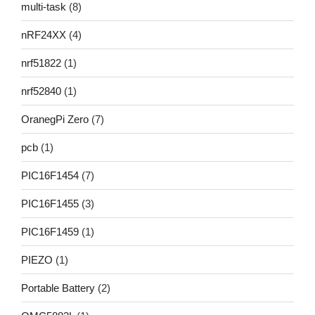
multi-task
(8)
nRF24XX
(4)
nrf51822
(1)
nrf52840
(1)
OranegPi Zero
(7)
pcb
(1)
PIC16F1454
(7)
PIC16F1455
(3)
PIC16F1459
(1)
PIEZO
(1)
Portable Battery
(2)