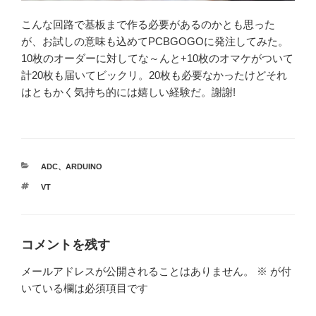
こんな回路で基板まで作る必要があるのかとも思った
が、お試しの意味も込めてPCBGOGOに発注してみた。
10枚のオーダーに対してな～んと+10枚のオマケがついて
計20枚も届いてビックリ。20枚も必要なかったけどそれ
はともかく気持ち的には嬉しい経験だ。謝謝!
カ
ADC
、
ARDUINO
テ
タ
VT
ゴ
グ
リ
ー
コメントを残す
メールアドレスが公開されることはありません。
※
が付
いている欄は必須項目です