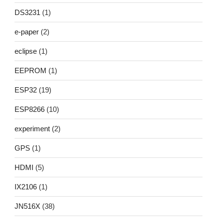
DS3231
(1)
e-paper
(2)
eclipse
(1)
EEPROM
(1)
ESP32
(19)
ESP8266
(10)
experiment
(2)
GPS
(1)
HDMI
(5)
IX2106
(1)
JN516X
(38)