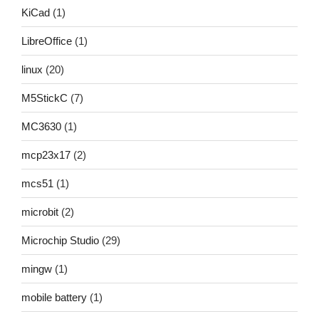
KiCad
(1)
LibreOffice
(1)
linux
(20)
M5StickC
(7)
MC3630
(1)
mcp23x17
(2)
mcs51
(1)
microbit
(2)
Microchip Studio
(29)
mingw
(1)
mobile battery
(1)