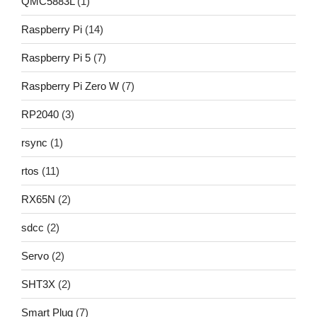
QMC5883L
(1)
Raspberry Pi
(14)
Raspberry Pi 5
(7)
Raspberry Pi Zero W
(7)
RP2040
(3)
rsync
(1)
rtos
(11)
RX65N
(2)
sdcc
(2)
Servo
(2)
SHT3X
(2)
Smart Plug
(7)